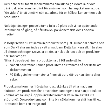
Ge vidare är till för att medlemmarna ska kunna ge vidare skor och
träningskläder som har blivit för små men som har mycket mer att ge.
GE VIDARE
”Ge vidare” är ett utmärkt sätt att arbeta för en hållbar konsumtion och
produktion.
Nu börjar äntligen pusselbitarna falla på plats och vi har spännande
information på gång, så håll utskick på vår hemsida och i sociala
medier!
Vi börjar redan nu att samla in produkter som just Du har där hemma och
som Du vill ska användas av ett annat barn. Detta kan vara allt från skor
till shorts och tröjor. Kravet är att det är helt och rent och att produkten
har "mer att ge"!
Ni kan i dagsläget lämna produkterna på följande ställe:
När ert barn tränar. Lämna produkterna till tränarna så ser de till att
de kommer rätt.
På Elitlagets hemmamatcher finns ett bord där du kan lämna dina
saker.
Produkterna kommer i första hand att skänkas till ett annat barn i
klubben. Om produkten finns kvar efter säsongens slut kan produkten
komma att säljas på loppis (intäkter kommer att skänkas till IFK:s
stödfond). De produkterna som inte blir sålda kommer skänkas till ett
idrottande barn i ett tredjeland.