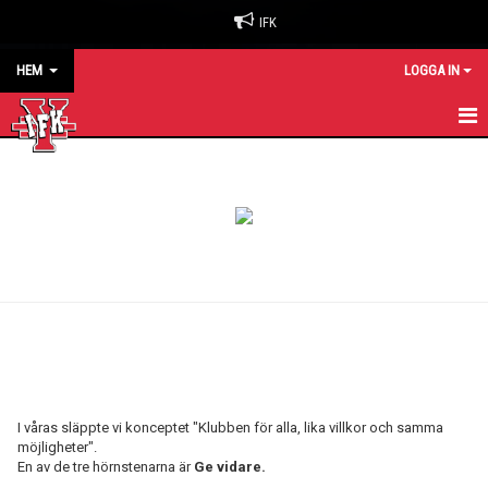
IFK
HEM
LOGGA IN
HEM
NYHETER
OM KLUBBEN
BILJETTER & SÄSONGSKORT
MATCHER
KALENDER
I våras släppte vi konceptet "Klubben för alla, lika villkor och samma
KONTAKT
möjligheter".
En av de tre hörnstenarna är
Ge vidare.
SPONSORER