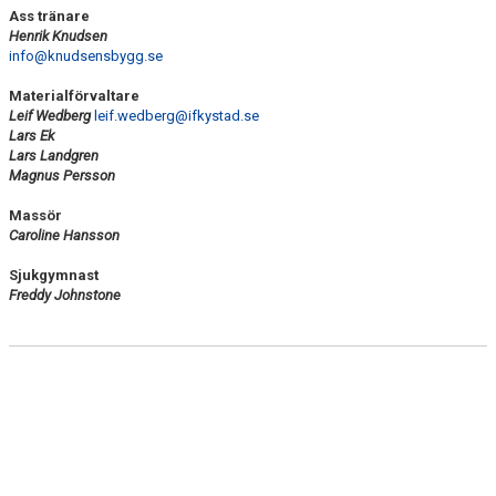
Ass tränare
Henrik Knudsen
info@knudsensbygg.se
Materialförvaltare
Leif Wedberg
leif.wedberg@ifkystad.se
Lars Ek
Lars Landgren
Magnus Persson
Massör
Caroline Hansson
Sjukgymnast
Freddy Johnstone