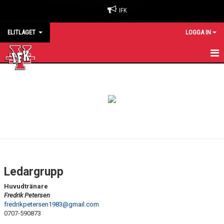
IFK
ELITLAGET
LOGGA IN
HEM
NYHETER
KALENDER
MATCHER
TRUPPEN
Ledargrupp
KONTAKT
Huvudtränare
Fredrik Petersen
fredrikpetersen1983@gmail.com
0707-590873