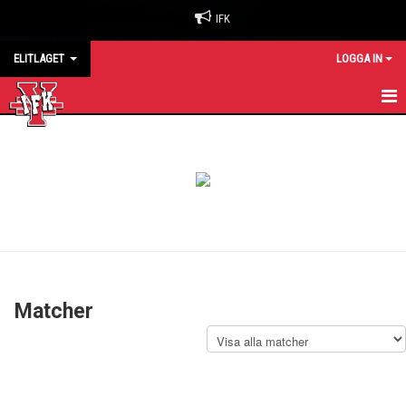
IFK
ELITLAGET
LOGGA IN
HEM
NYHETER
KALENDER
MATCHER
TRUPPEN
Matcher
KONTAKT