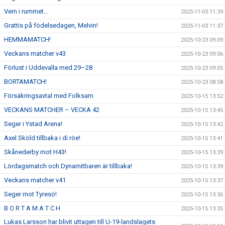
Vem i rummet…
2025-11-03 11:39
Grattis på födelsedagen, Melvin!
2025-11-03 11:37
HEMMAMATCH!
2025-10-23 09:09
Veckans matcher v43
2025-10-23 09:06
Förlust i Uddevalla med 29–28
2025-10-23 09:05
BORTAMATCH!
2025-10-23 08:58
Försäkringsavtal med Folksam
2025-10-15 13:52
VECKANS MATCHER – VECKA 42
2025-10-15 13:45
Seger i Ystad Arena!
2025-10-15 13:42
Axel Sköld tillbaka i di röe!
2025-10-15 13:41
Skånederby mot H43!
2025-10-15 13:39
Lördagsmatch och Dynamitbaren är tillbaka!
2025-10-15 13:39
Veckans matcher v41
2025-10-15 13:37
Seger mot Tyresö!
2025-10-15 13:36
B O R T A M A T C H
2025-10-15 13:35
Lukas Larsson har blivit uttagen till U-19-landslagets