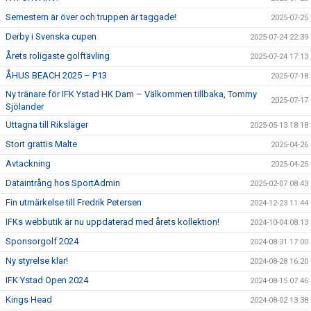
Semestern är över och truppen är taggade!
2025-07-25
Derby i Svenska cupen
2025-07-24 22:39
Årets roligaste golftävling
2025-07-24 17:13
ÅHUS BEACH 2025 – P13
2025-07-18
Ny tränare för IFK Ystad HK Dam – Välkommen tillbaka, Tommy
2025-07-17
Sjölander
Uttagna till Riksläger
2025-05-13 18:18
Stort grattis Malte
2025-04-26
Avtackning
2025-04-25
Dataintrång hos SportAdmin
2025-02-07 08:43
Fin utmärkelse till Fredrik Petersen
2024-12-23 11:44
IFKs webbutik är nu uppdaterad med årets kollektion!
2024-10-04 08:13
Sponsorgolf 2024
2024-08-31 17:00
Ny styrelse klar!
2024-08-28 16:20
IFK Ystad Open 2024
2024-08-15 07:46
Kings Head
2024-08-02 13:38