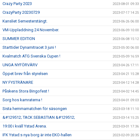
Crazy Party 2023
2023-08-01 09:33
CrazyParty 20230729
2023-07-17 14:25
Kansliet Semesterstängt.
2023-06-26 06:00
VM-Uppladdning 24 November.
2023-06-09 10:00
SUMMER EDITION
2023-06-08 15:12
Starttider Dynamitracet 3 juni !
2023-05-30 06:00
Kvalmatch ATG Svenska Cupen !
2023-05-09 16:59
UNGA NYFÖRVÄRV
2023-04-26 17:11
Öppet brev från styrelsen
2023-04-21 15:28
NY FYSTRÄNARE
2023-04-12 14:28
Påskens Stora Bingofest !
2023-04-02 14:45
Sorg hos kamraterna !
2023-04-01 09:03
Sista hemmamatchen för säsongen
2023-03-18 11:10
&#129512; TACK SEBASTIAN &#129512;
2023-03-14 15:25
19:00 i kväll Ystad Arena.
2023-03-01 17:36
IFK Ystad:s nya borg är inte EKO-hallen
2023-02-09 20:35