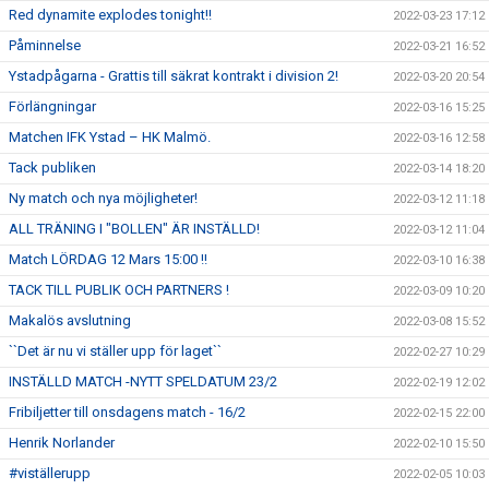
Red dynamite explodes tonight!!
2022-03-23 17:12
Påminnelse
2022-03-21 16:52
Ystadpågarna - Grattis till säkrat kontrakt i division 2!
2022-03-20 20:54
Förlängningar
2022-03-16 15:25
Matchen IFK Ystad – HK Malmö.
2022-03-16 12:58
Tack publiken
2022-03-14 18:20
Ny match och nya möjligheter!
2022-03-12 11:18
ALL TRÄNING I "BOLLEN" ÄR INSTÄLLD!
2022-03-12 11:04
Match LÖRDAG 12 Mars 15:00 !!
2022-03-10 16:38
TACK TILL PUBLIK OCH PARTNERS !
2022-03-09 10:20
Makalös avslutning
2022-03-08 15:52
``Det är nu vi ställer upp för laget``
2022-02-27 10:29
INSTÄLLD MATCH -NYTT SPELDATUM 23/2
2022-02-19 12:02
Fribiljetter till onsdagens match - 16/2
2022-02-15 22:00
Henrik Norlander
2022-02-10 15:50
#viställerupp
2022-02-05 10:03