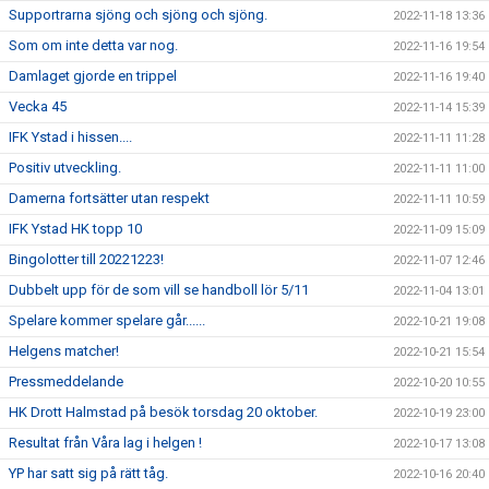
Supportrarna sjöng och sjöng och sjöng.
2022-11-18 13:36
Som om inte detta var nog.
2022-11-16 19:54
Damlaget gjorde en trippel
2022-11-16 19:40
Vecka 45
2022-11-14 15:39
IFK Ystad i hissen....
2022-11-11 11:28
Positiv utveckling.
2022-11-11 11:00
Damerna fortsätter utan respekt
2022-11-11 10:59
IFK Ystad HK topp 10
2022-11-09 15:09
Bingolotter till 20221223!
2022-11-07 12:46
Dubbelt upp för de som vill se handboll lör 5/11
2022-11-04 13:01
Spelare kommer spelare går......
2022-10-21 19:08
Helgens matcher!
2022-10-21 15:54
Pressmeddelande
2022-10-20 10:55
HK Drott Halmstad på besök torsdag 20 oktober.
2022-10-19 23:00
Resultat från Våra lag i helgen !
2022-10-17 13:08
YP har satt sig på rätt tåg.
2022-10-16 20:40