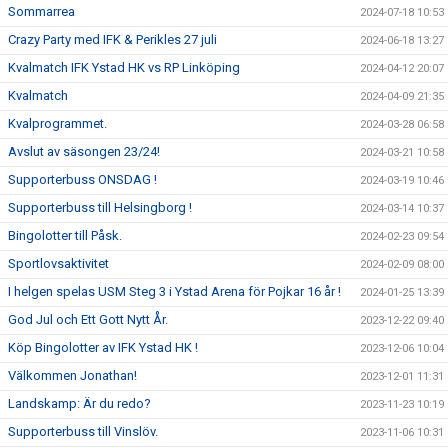
Sommarrea
2024-07-18 10:53
Crazy Party med IFK & Perikles 27 juli
2024-06-18 13:27
Kvalmatch IFK Ystad HK vs RP Linköping
2024-04-12 20:07
Kvalmatch
2024-04-09 21:35
Kvalprogrammet.
2024-03-28 06:58
Avslut av säsongen 23/24!
2024-03-21 10:58
Supporterbuss ONSDAG !
2024-03-19 10:46
Supporterbuss till Helsingborg !
2024-03-14 10:37
Bingolotter till Påsk.
2024-02-23 09:54
Sportlovsaktivitet
2024-02-09 08:00
I helgen spelas USM Steg 3 i Ystad Arena för Pojkar 16 år !
2024-01-25 13:39
God Jul och Ett Gott Nytt År.
2023-12-22 09:40
Köp Bingolotter av IFK Ystad HK !
2023-12-06 10:04
Välkommen Jonathan!
2023-12-01 11:31
Landskamp: Är du redo?
2023-11-23 10:19
Supporterbuss till Vinslöv.
2023-11-06 10:31