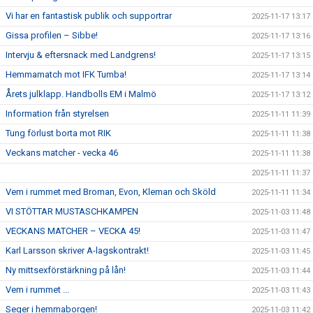
Vi har en fantastisk publik och supportrar
2025-11-17 13:17
Gissa profilen – Sibbe!
2025-11-17 13:16
Intervju & eftersnack med Landgrens!
2025-11-17 13:15
Hemmamatch mot IFK Tumba!
2025-11-17 13:14
Årets julklapp. Handbolls EM i Malmö
2025-11-17 13:12
Information från styrelsen
2025-11-11 11:39
Tung förlust borta mot RIK
2025-11-11 11:38
Veckans matcher - vecka 46
2025-11-11 11:38
2025-11-11 11:37
Vem i rummet med Broman, Evon, Kleman och Sköld
2025-11-11 11:34
VI STÖTTAR MUSTASCHKAMPEN
2025-11-03 11:48
VECKANS MATCHER – VECKA 45!
2025-11-03 11:47
Karl Larsson skriver A-lagskontrakt!
2025-11-03 11:45
Ny mittsexförstärkning på lån!
2025-11-03 11:44
Vem i rummet ...
2025-11-03 11:43
Seger i hemmaborgen!
2025-11-03 11:42