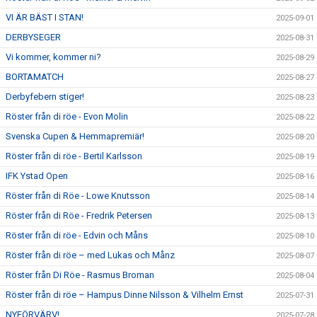
VI ÄR BÄST I STAN!
2025-09-01
DERBYSEGER
2025-08-31
Vi kommer, kommer ni?
2025-08-29
BORTAMATCH
2025-08-27
Derbyfebern stiger!
2025-08-23
Röster från di röe - Evon Molin
2025-08-22
Svenska Cupen & Hemmapremiär!
2025-08-20
Röster från di röe - Bertil Karlsson
2025-08-19
IFK Ystad Open
2025-08-16
Röster från di Röe - Lowe Knutsson
2025-08-14
Röster från di Röe - Fredrik Petersen
2025-08-13
Röster från di röe - Edvin och Måns
2025-08-10
Röster från di röe – med Lukas och Månz
2025-08-07
Röster från Di Röe - Rasmus Broman
2025-08-04
Röster från di röe – Hampus Dinne Nilsson & Vilhelm Ernst
2025-07-31
NYFÖRVÄRV!
2025-07-28