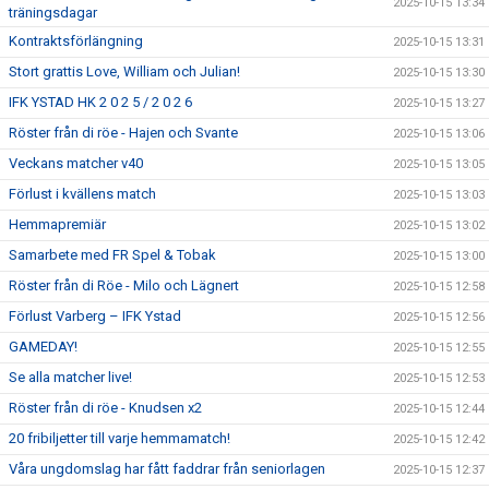
2025-10-15 13:34
träningsdagar
Kontraktsförlängning
2025-10-15 13:31
Stort grattis Love, William och Julian!
2025-10-15 13:30
IFK YSTAD HK 2 0 2 5 / 2 0 2 6
2025-10-15 13:27
Röster från di röe - Hajen och Svante
2025-10-15 13:06
Veckans matcher v40
2025-10-15 13:05
Förlust i kvällens match
2025-10-15 13:03
Hemmapremiär
2025-10-15 13:02
Samarbete med FR Spel & Tobak
2025-10-15 13:00
Röster från di Röe - Milo och Lägnert
2025-10-15 12:58
Förlust Varberg – IFK Ystad
2025-10-15 12:56
GAMEDAY!
2025-10-15 12:55
Se alla matcher live!
2025-10-15 12:53
Röster från di röe - Knudsen x2
2025-10-15 12:44
20 fribiljetter till varje hemmamatch!
2025-10-15 12:42
Våra ungdomslag har fått faddrar från seniorlagen
2025-10-15 12:37