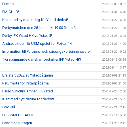
Primos
2022-02-03 10:02
EM-GULD!
2022-01-31 15:40
Klart med ny matchdag för Ystad derbyt!
2022-01-27 16:00
Derbymatchen den 28 januari kl.19:00 är inställd !
2022-01-27 11:48
Derby IFK Ystad HK vs Ystad IF
2022-01-25 13:23
Ändrade tider för USM spelet för Pojkar 14 !
2022-01-21 14:00
Information till Partners- och säsongskortsinnehavare.
2022-01-20 10:22
Två spännande danskar förstärker IFK Ystad HK!
2022-01-19 08:55
2022-01-14 13:57
Bra start 2022 av Ystadpågarna
2022-01-09 21:13
Returmöte för Ystadpågarna
2022-01-07 21:00
Paulo Vinicius lämnar IFK Ystad
2021-12-28 12:00
Klart med nytt datum för derbyt!
2021-12-21 15:31
God Jul
2021-12-21 12:15
PRESSMEDELANDE
2021-12-11 15:30
Landslagsuttagen
2021-11-26 12:42