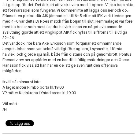
att ge upp för det. Det är klart att vi ska vara med i toppen. Vi ska bara hitta
ett försvarsspel som fungerar. Vi kommer inte att lägga oss ner och dö.
Frånsett en period där AIK jämnade ut till 6–5 efter att IFK varit i ledningen
med 4–0 var detta Di Röes match från början till slut. Hemmalaget var före
med tio bollar som mest i andra halvlek innan en något avstannande
avslutning gjorde att ett vingklippt AIK fick hyfsa till siffrorna till slutliga
32–26.
Det var dock inte bara Axel Eriksson som förtjänar ett omnämnande.
Jesper Johansson var också väldigt företagsam, i synnerhet i första
halvlek, och gjorde sju mål, både från distans och på genombrott. Pontus
Encrantz rev ner applåder med en handfull frilägesräddningar och Oscar
Hansson fick visa att han har en del att ge även runt den offensiva
målgården.
Ikväll så missar vi inte
A laget möter Rimbo borta kl.19.00
YP möter Karlskrona i Ystad arena kl.19.00
Väl mött.
/H