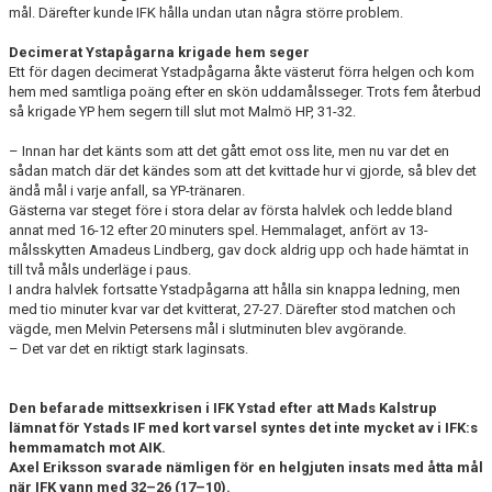
mål. Därefter kunde IFK hålla undan utan några större problem.
Decimerat Ystapågarna krigade hem seger
Ett för dagen decimerat Ystadpågarna åkte västerut förra helgen och kom
hem med samtliga poäng efter en skön uddamålsseger. Trots fem återbud
så krigade YP hem segern till slut mot Malmö HP, 31-32.
– Innan har det känts som att det gått emot oss lite, men nu var det en
sådan match där det kändes som att det kvittade hur vi gjorde, så blev det
ändå mål i varje anfall, sa YP-tränaren.
Gästerna var steget före i stora delar av första halvlek och ledde bland
annat med 16-12 efter 20 minuters spel. Hemmalaget, anfört av 13-
målsskytten Amadeus Lindberg, gav dock aldrig upp och hade hämtat in
till två måls underläge i paus.
I andra halvlek fortsatte Ystadpågarna att hålla sin knappa ledning, men
med tio minuter kvar var det kvitterat, 27-27. Därefter stod matchen och
vägde, men Melvin Petersens mål i slutminuten blev avgörande.
– Det var det en riktigt stark laginsats.
Den befarade mittsexkrisen i IFK Ystad efter att Mads Kalstrup
lämnat för Ystads IF med kort varsel syntes det inte mycket av i IFK:s
hemmamatch mot AIK.
Axel Eriksson svarade nämligen för en helgjuten insats med åtta mål
när IFK vann med 32–26 (17–10).