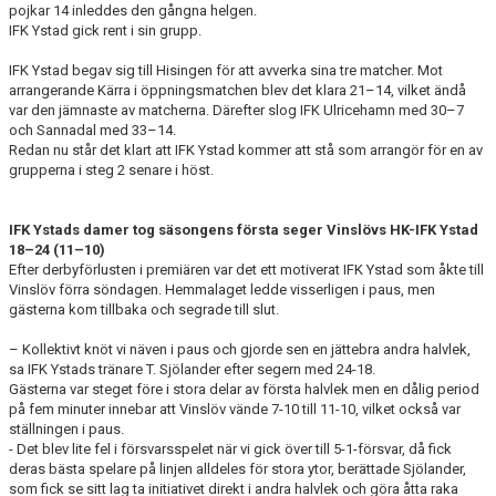
pojkar 14 inleddes den gångna helgen.
IFK Ystad gick rent i sin grupp.
IFK Ystad begav sig till Hisingen för att avverka sina tre matcher. Mot
arrangerande Kärra i öppningsmatchen blev det klara 21–14, vilket ändå
var den jämnaste av matcherna. Därefter slog IFK Ulricehamn med 30–7
och Sannadal med 33–14.
Redan nu står det klart att IFK Ystad kommer att stå som arrangör för en av
grupperna i steg 2 senare i höst.
IFK Ystads damer tog säsongens första seger
Vinslövs HK-IFK Ystad
18–24 (11–10)
Efter derbyförlusten i premiären var det ett motiverat IFK Ystad som åkte till
Vinslöv förra söndagen. Hemmalaget ledde visserligen i paus, men
gästerna kom tillbaka och segrade till slut.
– Kollektivt knöt vi näven i paus och gjorde sen en jättebra andra halvlek,
sa IFK Ystads tränare T. Sjölander efter segern med 24-18.
Gästerna var steget före i stora delar av första halvlek men en dålig period
på fem minuter innebar att Vinslöv vände 7-10 till 11-10, vilket också var
ställningen i paus.
- Det blev lite fel i försvarsspelet när vi gick över till 5-1-försvar, då fick
deras bästa spelare på linjen alldeles för stora ytor, berättade Sjölander,
som fick se sitt lag ta initiativet direkt i andra halvlek och göra åtta raka