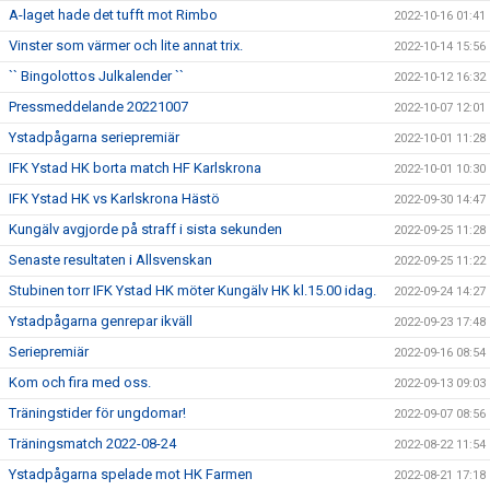
A-laget hade det tufft mot Rimbo
2022-10-16 01:41
Vinster som värmer och lite annat trix.
2022-10-14 15:56
`` Bingolottos Julkalender ``
2022-10-12 16:32
Pressmeddelande 20221007
2022-10-07 12:01
Ystadpågarna seriepremiär
2022-10-01 11:28
IFK Ystad HK borta match HF Karlskrona
2022-10-01 10:30
IFK Ystad HK vs Karlskrona Hästö
2022-09-30 14:47
Kungälv avgjorde på straff i sista sekunden
2022-09-25 11:28
Senaste resultaten i Allsvenskan
2022-09-25 11:22
Stubinen torr IFK Ystad HK möter Kungälv HK kl.15.00 idag.
2022-09-24 14:27
Ystadpågarna genrepar ikväll
2022-09-23 17:48
Seriepremiär
2022-09-16 08:54
Kom och fira med oss.
2022-09-13 09:03
Träningstider för ungdomar!
2022-09-07 08:56
Träningsmatch 2022-08-24
2022-08-22 11:54
Ystadpågarna spelade mot HK Farmen
2022-08-21 17:18