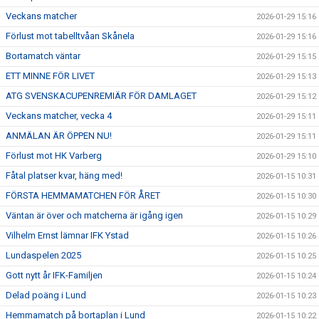
Veckans matcher
2026-01-29 15:16
Förlust mot tabelltvåan Skånela
2026-01-29 15:16
Bortamatch väntar
2026-01-29 15:15
ETT MINNE FÖR LIVET
2026-01-29 15:13
ATG SVENSKACUPENREMIÄR FÖR DAMLAGET
2026-01-29 15:12
Veckans matcher, vecka 4
2026-01-29 15:11
ANMÄLAN ÄR ÖPPEN NU!
2026-01-29 15:11
Förlust mot HK Varberg
2026-01-29 15:10
Fåtal platser kvar, häng med!
2026-01-15 10:31
FÖRSTA HEMMAMATCHEN FÖR ÅRET
2026-01-15 10:30
Väntan är över och matcherna är igång igen
2026-01-15 10:29
Vilhelm Ernst lämnar IFK Ystad
2026-01-15 10:26
Lundaspelen 2025
2026-01-15 10:25
Gott nytt år IFK-Familjen
2026-01-15 10:24
Delad poäng i Lund
2026-01-15 10:23
Hemmamatch på bortaplan i Lund
2026-01-15 10:22