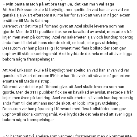
– Min bästa match på ett bra tag? Ja, det kan man väl säga!
Att Axel Eriksson skulle få betydligt mer speltid än vad han är van vid var
ganska självklart eftersom IFK inte har för avsikt att värva in någon extern
ersättare till Mads Kalstrup.
Däremot var det inte på förhand givet att Axel skulle leverera som han
gjorde. Men de 311 i publiken fick se en kavalkad av avslut, mestadels från
linjen men även på kontring. Axel var säkerheten själv och hundraprocentig
ända fram till det att hans nionde skott, en lobb, inte gav utdelning.
Dessutom var han påpasslig i försvaret med flera bollstölder som gav
upphov till sköna kontringsmål. Axel kryddade det hela med att även ligga
bakom några framspelningar.
Att Axel Eriksson skulle få betydligt mer speltid än vad han är van vid var
ganska självklart eftersom IFK inte har för avsikt att värva in någon extern
ersättare till Mads Kalstrup.
Däremot var det inte på förhand givet att Axel skulle leverera som han
gjorde. Men de 311 i publiken fick se en kavalkad av avslut, mestadels från
linjen men även på kontring. Axel var säkerheten själv och hundraprocentig
ända fram till det att hans nionde skott, en lobb, inte gav utdelning.
Dessutom var han påpasslig i försvaret med flera bollstölder som gav
upphov till sköna kontringsmål. Axel kryddade det hela med att även ligga
bakom några framspelningar.
– Vi har tappat två spelare som var med i förstasexan men vi kommer inte