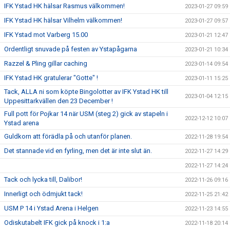
IFK Ystad HK hälsar Rasmus välkommen!
2023-01-27 09:59
IFK Ystad HK hälsar Vilhelm välkommen!
2023-01-27 09:57
IFK Ystad mot Varberg 15.00
2023-01-21 12:47
Ordentligt snuvade på festen av Ystapågarna
2023-01-21 10:34
Razzel & Pling gillar caching
2023-01-14 09:54
IFK Ystad HK gratulerar "Gotte" !
2023-01-11 15:25
Tack, ALLA ni som köpte Bingolotter av IFK Ystad HK till
2023-01-04 12:15
Uppesittarkvällen den 23 December !
Full pott för Pojkar 14 när USM (steg 2) gick av stapeln i
2022-12-12 10:07
Ystad arena
Guldkorn att förädla på och utanför planen.
2022-11-28 19:54
Det stannade vid en fyrling, men det är inte slut än.
2022-11-27 14:29
2022-11-27 14:24
Tack och lycka till, Dalibor!
2022-11-26 09:16
Innerligt och ödmjukt tack!
2022-11-25 21:42
USM P 14 i Ystad Arena i Helgen
2022-11-23 14:55
Odiskutabelt IFK gick på knock i 1:a
2022-11-18 20:14