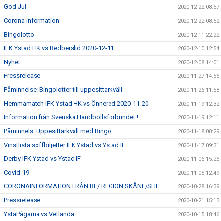
God Jul
2020-12-22 08:57
Corona information
2020-12-22 08:52
Bingolotto
2020-12-11 22:22
IFK Ystad HK vs Redberslid 2020-12-11
2020-12-10 12:54
Nyhet
2020-12-08 14:01
Pressrelease
2020-11-27 14:56
Påminnelse: Bingolotter till uppesittarkväll
2020-11-26 11:58
Hemmamatch IFK Ystad HK vs Önnered 2020-11-20
2020-11-19 12:32
Information från Svenska Handbollsförbundet !
2020-11-19 12:11
Påminnels: Uppesittarkväll med Bingo
2020-11-18 08:29
Vinstlista soffbiljetter IFK Ystad vs Ystad IF
2020-11-17 09:31
Derby IFK Ystad vs Ystad IF
2020-11-06 15:25
Covid-19
2020-11-05 12:49
CORONAINFORMATION FRÅN RF/ REGION SKÅNE/SHF
2020-10-28 16:39
Pressrelease
2020-10-21 15:13
YstaPågarna vs Vetlanda
2020-10-15 18:46