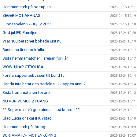
Hemmamatch på bortaplan
2026-01-15 10:21
SEGER MOT ARANÄS
2026-01-15 10:19
Lundaspelen 27-30/12 2025
2026-01-15 10:18
God jul IFK-Familjen
2025-12-24 10:20
Vi är 100 personer bokade just nu!
2025-12-24 10:19
Bussarna är smockfulla.
2025-12-24 10:17
Sista hemmamatchen i arenan för i år
2025-12-24 10:17
WOW. NI ÄR OTROLIGA.
2025-12-24 10:16
Första supporterbussen till Lund full
2025-12-24 10:14
Har du inte hittat den perfekta julklappen ännu?
2025-12-24 10:14
Sista bortamatchen för året
2025-12-24 10:13
NU KÖR VI, MOT 2 POÄNG
2025-12-24 10:11
?? Seger och två goa pinnar in på kontot! ??
2025-12-24 10:11
Glad Lucia önskar IFK Ystad
2025-12-24 10:10
Hemmamatch på lördag
2025-12-24 10:09
BORTAMATCH MOT ENKÖPING
2025-12-24 10:07