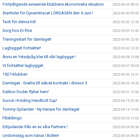
Förtydligande avseende klubbens ekonomiska situation
2022-06-02 08:52
Starttider för Dynamitracet LÖRDAGEN den 4 Juni !
2022-05-30 09:00
Tack för denna tid!
2022-05-26 12:26
Sorg hos Di Röe
2022-05-09 15:43
Träningsstart för damlaget!
2022-05-06 22:43
Lagbygget fortsätter!
2022-05-02 12:20
Ännu en Ystadpåg klar till vårt lagbygge !
2022-04-28 13:08
Vi fortsätter lagbygget.
2022-04-27 09:03
1927-Klubben
2022-04-26 14:21
Damlaget - Grattis till säkrat kontrakt i divison 3
2022-04-23 18:24
Dalibor Doder flyttar hem!
2022-04-21 15:00
Succé i Kolding Handboll Cup!
2022-04-19 22:45
Tommy Sjölander - Ny tränare för damlaget
2022-04-14 15:00
PåskBingo
2022-03-29 15:02
Erbjudande från en av våra Partners !
2022-03-24 09:36
Undomslag som tränar i Bollen!
2022-03-24 09:35