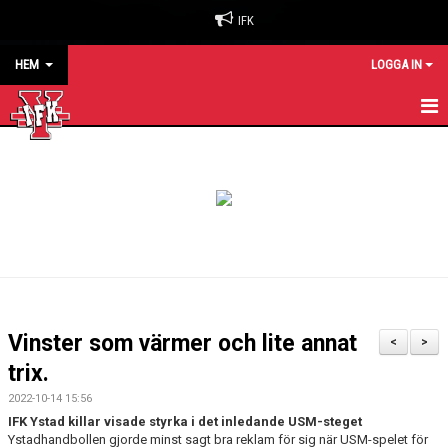
IFK
HEM
LOGGA IN
HEM
NYHETER
OM KLUBBEN
BILJETTER & SÄSONGSKORT
MATCHER
Vinster som värmer och lite annat
<
>
KALENDER
trix.
2022-10-14 15:56
KONTAKT
IFK Ystad killar visade styrka i det inledande USM-steget
Ystadhandbollen gjorde minst sagt bra reklam för sig när USM-spelet för
SPONSORER