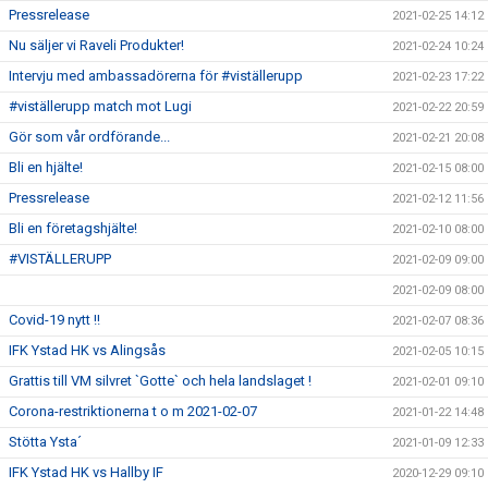
Pressrelease
2021-02-25 14:12
Nu säljer vi Raveli Produkter!
2021-02-24 10:24
Intervju med ambassadörerna för #viställerupp
2021-02-23 17:22
#viställerupp match mot Lugi
2021-02-22 20:59
Gör som vår ordförande...
2021-02-21 20:08
Bli en hjälte!
2021-02-15 08:00
Pressrelease
2021-02-12 11:56
Bli en företagshjälte!
2021-02-10 08:00
#VISTÄLLERUPP
2021-02-09 09:00
2021-02-09 08:00
Covid-19 nytt !!
2021-02-07 08:36
IFK Ystad HK vs Alingsås
2021-02-05 10:15
Grattis till VM silvret `Gotte` och hela landslaget !
2021-02-01 09:10
Corona-restriktionerna t o m 2021-02-07
2021-01-22 14:48
Stötta Ysta´
2021-01-09 12:33
IFK Ystad HK vs Hallby IF
2020-12-29 09:10