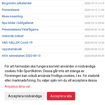
Bingolotto julkalender
2020-10-15 12:19
Pressrelease
2020-10-15 11:00
Akea insamling
2020-10-12 19:07
Nya bilder i bildgalleriet
2020-10-12 09:50
Pressrealease YstaPågarna
2020-09-30 16:33
Historisk Debut!
2020-09-25 15:53
VAD GÄLLER Covid-19
2020-09-24 12:50
Uppstartskväll
2020-09-09 15:27
Inför seriestarten 2020-09-13
2020-09-04 09:29
Nya spelare
2020-08-17 09:31
För att hemsidan ska fungera korrekt använder vi nödvändiga
Träningstider för ungdomarna
2020-08-12 09:38
cookies från SportAdmin. Dessa går inte att stänga av.
Nu sänds matchen!
Föreningen kan också använda frivilliga cookies, t.ex. för statistik
2020-08-07 12:13
eller marknadsföring. Du väljer själv om du vill acceptera dessa.
Inför träningsmatcherna
2020-08-06 10:10
Anpassa dina val
Årsmöte
2020-08-05 19:38
Pressträff
2020-08-03 15:33
Acceptera nödvändiga
Acceptera alla
Sportchef
2020-07-29 14:14