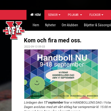
HEM
SENIOR
POJKAR
FLICKOR
Hem
Nyheter
Om klubben
Biljetter & Säsongs
Kom och fira med oss.
2022-09-13 09:03
Lördagen den
17 september
firar vi HANDBOLLENS DAG i Ysta
Dagen avslutas med att vårt elitlag har seriepremiär kl. 15:00 m