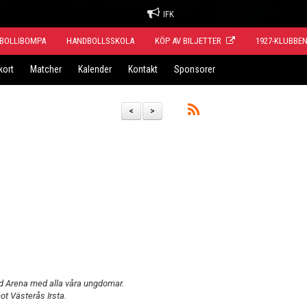
IFK
BOLLIBOMPA
HANDBOLLSSKOLA
KÖP AV BILJETTER
1927-KLUBBE
kort
Matcher
Kalender
Kontakt
Sponsorer
<
>
d Arena med alla våra ungdomar.
ot Västerås Irsta.