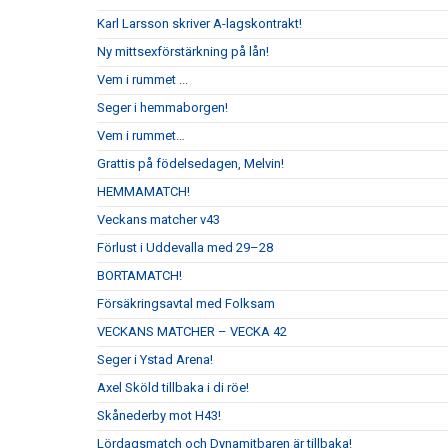
Karl Larsson skriver A-lagskontrakt!
Ny mittsexförstärkning på lån!
Vem i rummet ...
Seger i hemmaborgen!
Vem i rummet…
Grattis på födelsedagen, Melvin!
HEMMAMATCH!
Veckans matcher v43
Förlust i Uddevalla med 29–28
BORTAMATCH!
Försäkringsavtal med Folksam
VECKANS MATCHER – VECKA 42
Seger i Ystad Arena!
Axel Sköld tillbaka i di röe!
Skånederby mot H43!
Lördagsmatch och Dynamitbaren är tillbaka!