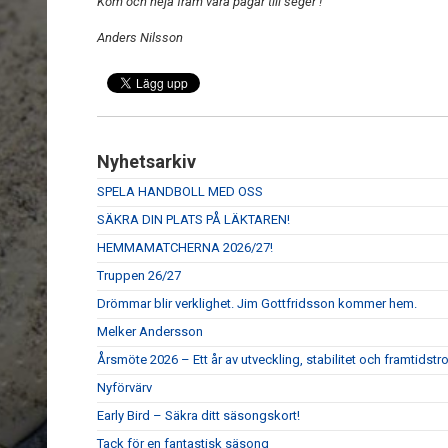
Kom och heja fram våra pågar till seger !
Anders Nilsson
Nyhetsarkiv
SPELA HANDBOLL MED OSS
SÄKRA DIN PLATS PÅ LÄKTAREN!
HEMMAMATCHERNA 2026/27!
Truppen 26/27
Drömmar blir verklighet. Jim Gottfridsson kommer hem.
Melker Andersson
Årsmöte 2026 – Ett år av utveckling, stabilitet och framtidstr
Nyförvärv
Early Bird – Säkra ditt säsongskort!
Tack för en fantastisk säsong