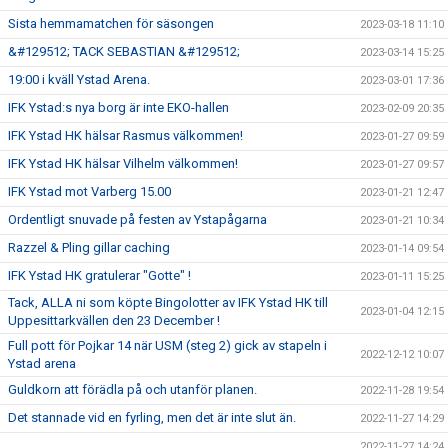
Sista hemmamatchen för säsongen
2023-03-18 11:10
&#129512; TACK SEBASTIAN &#129512;
2023-03-14 15:25
19:00 i kväll Ystad Arena.
2023-03-01 17:36
IFK Ystad:s nya borg är inte EKO-hallen
2023-02-09 20:35
IFK Ystad HK hälsar Rasmus välkommen!
2023-01-27 09:59
IFK Ystad HK hälsar Vilhelm välkommen!
2023-01-27 09:57
IFK Ystad mot Varberg 15.00
2023-01-21 12:47
Ordentligt snuvade på festen av Ystapågarna
2023-01-21 10:34
Razzel & Pling gillar caching
2023-01-14 09:54
IFK Ystad HK gratulerar "Gotte" !
2023-01-11 15:25
Tack, ALLA ni som köpte Bingolotter av IFK Ystad HK till
2023-01-04 12:15
Uppesittarkvällen den 23 December !
Full pott för Pojkar 14 när USM (steg 2) gick av stapeln i
2022-12-12 10:07
Ystad arena
Guldkorn att förädla på och utanför planen.
2022-11-28 19:54
Det stannade vid en fyrling, men det är inte slut än.
2022-11-27 14:29
2022-11-27 14:24