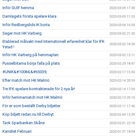
Inför GUIF hemma
2020-03-09 17:30
Damlagets första spelare klara
2020-03-09 11:55
Inför Redbergslids IK borta
2020-03-04 16:00
Seger mot HK Varberg
2020-03-02 21:30
Etablerad målvakt med Internationell erfarenhet klar för IFK
2020-03-02 18:30
Ystad !
Inför HK Varberg på hemmaplan
2020-03-02 15:11
Pusselbitarna börja falla på plats
2020-02-29 18:47
#UNIK&#10084;&#65039;
2020-02-17 15:50
Efter match mot HK Malmö
2020-02-14 20:59
Tre IFK spelare kontrakterade för 2 nya år!
2020-02-14 17:00
Inför hemmamatch mot HK Malmö
2020-02-13 20:10
För er som beställt Derby biljetter
2020-02-11 17:40
Köp biljett redan nu till Derbyt
2020-02-04 13:39
Tack Sparbanken Skåne
2020-02-01 22:18
Kansliet Februari
2020-01-31 18:04