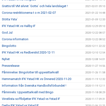
Grattis till VM silvret `Gotte` och hela landslaget !
2021-02-01 09:10
Corona-restriktionerna t o m 2021-02-07
2021-01-22 14:48
Stötta Ysta´
2021-01-09 12:33
IFK Ystad HK vs Hallby IF
2020-12-29 09:10
God Jul
2020-12-22 08:57
Corona information
2020-12-22 08:52
Bingolotto
2020-12-11 22:22
IFK Ystad HK vs Redberslid 2020-12-11
2020-12-10 12:54
Nyhet
2020-12-08 14:01
Pressrelease
2020-11-27 14:56
Påminnelse: Bingolotter till uppesittarkväll
2020-11-26 11:58
Hemmamatch IFK Ystad HK vs Önnered 2020-11-20
2020-11-19 12:32
Information från Svenska Handbollsförbundet !
2020-11-19 12:11
Påminnels: Uppesittarkväll med Bingo
2020-11-18 08:29
Vinstlista soffbiljetter IFK Ystad vs Ystad IF
2020-11-17 09:31
Derby IFK Ystad vs Ystad IF
2020-11-06 15:25