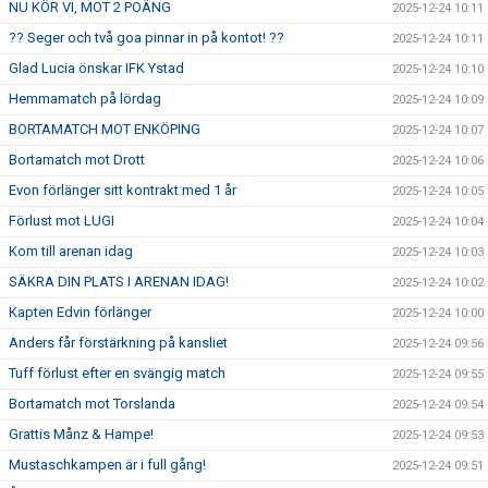
NU KÖR VI, MOT 2 POÄNG
2025-12-24 10:11
?? Seger och två goa pinnar in på kontot! ??
2025-12-24 10:11
Glad Lucia önskar IFK Ystad
2025-12-24 10:10
Hemmamatch på lördag
2025-12-24 10:09
BORTAMATCH MOT ENKÖPING
2025-12-24 10:07
Bortamatch mot Drott
2025-12-24 10:06
Evon förlänger sitt kontrakt med 1 år
2025-12-24 10:05
Förlust mot LUGI
2025-12-24 10:04
Kom till arenan idag
2025-12-24 10:03
SÄKRA DIN PLATS I ARENAN IDAG!
2025-12-24 10:02
Kapten Edvin förlänger
2025-12-24 10:00
Anders får förstärkning på kansliet
2025-12-24 09:56
Tuff förlust efter en svängig match
2025-12-24 09:55
Bortamatch mot Torslanda
2025-12-24 09:54
Grattis Månz & Hampe!
2025-12-24 09:53
Mustaschkampen är i full gång!
2025-12-24 09:51