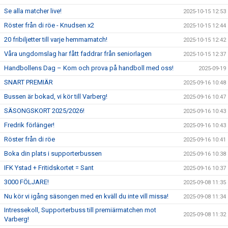
Se alla matcher live!
2025-10-15 12:53
Röster från di röe - Knudsen x2
2025-10-15 12:44
20 fribiljetter till varje hemmamatch!
2025-10-15 12:42
Våra ungdomslag har fått faddrar från seniorlagen
2025-10-15 12:37
Handbollens Dag – Kom och prova på handboll med oss!
2025-09-19
SNART PREMIÄR
2025-09-16 10:48
Bussen är bokad, vi kör till Varberg!
2025-09-16 10:47
SÄSONGSKORT 2025/2026!
2025-09-16 10:43
Fredrik förlänger!
2025-09-16 10:43
Röster från di röe
2025-09-16 10:41
Boka din plats i supporterbussen
2025-09-16 10:38
IFK Ystad + Fritidskortet = Sant
2025-09-16 10:37
3000 FÖLJARE!
2025-09-08 11:35
Nu kör vi igång säsongen med en kväll du inte vill missa!
2025-09-08 11:34
Intressekoll, Supporterbuss till premiärmatchen mot
2025-09-08 11:32
Varberg!