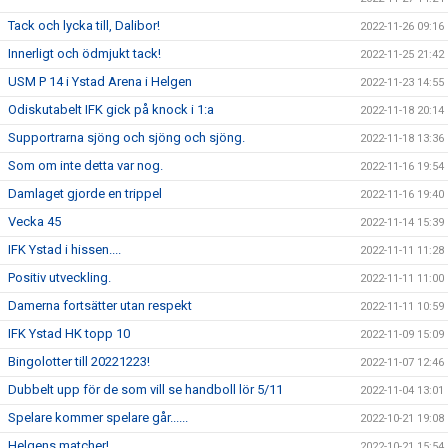
Tack och lycka till, Dalibor!
2022-11-26 09:16
Innerligt och ödmjukt tack!
2022-11-25 21:42
USM P 14 i Ystad Arena i Helgen
2022-11-23 14:55
Odiskutabelt IFK gick på knock i 1:a
2022-11-18 20:14
Supportrarna sjöng och sjöng och sjöng.
2022-11-18 13:36
Som om inte detta var nog.
2022-11-16 19:54
Damlaget gjorde en trippel
2022-11-16 19:40
Vecka 45
2022-11-14 15:39
IFK Ystad i hissen....
2022-11-11 11:28
Positiv utveckling.
2022-11-11 11:00
Damerna fortsätter utan respekt
2022-11-11 10:59
IFK Ystad HK topp 10
2022-11-09 15:09
Bingolotter till 20221223!
2022-11-07 12:46
Dubbelt upp för de som vill se handboll lör 5/11
2022-11-04 13:01
Spelare kommer spelare går......
2022-10-21 19:08
Helgens matcher!
2022-10-21 15:54