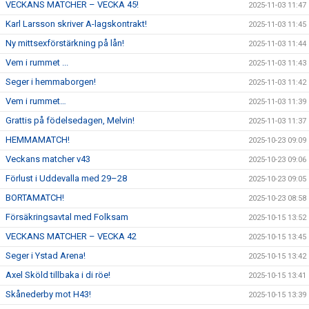
VECKANS MATCHER – VECKA 45!
2025-11-03 11:47
Karl Larsson skriver A-lagskontrakt!
2025-11-03 11:45
Ny mittsexförstärkning på lån!
2025-11-03 11:44
Vem i rummet ...
2025-11-03 11:43
Seger i hemmaborgen!
2025-11-03 11:42
Vem i rummet…
2025-11-03 11:39
Grattis på födelsedagen, Melvin!
2025-11-03 11:37
HEMMAMATCH!
2025-10-23 09:09
Veckans matcher v43
2025-10-23 09:06
Förlust i Uddevalla med 29–28
2025-10-23 09:05
BORTAMATCH!
2025-10-23 08:58
Försäkringsavtal med Folksam
2025-10-15 13:52
VECKANS MATCHER – VECKA 42
2025-10-15 13:45
Seger i Ystad Arena!
2025-10-15 13:42
Axel Sköld tillbaka i di röe!
2025-10-15 13:41
Skånederby mot H43!
2025-10-15 13:39