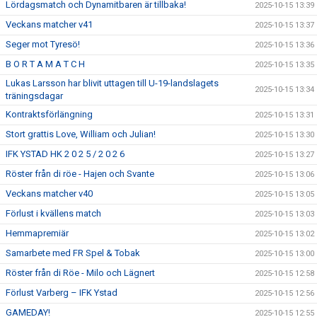
Lördagsmatch och Dynamitbaren är tillbaka!
2025-10-15 13:39
Veckans matcher v41
2025-10-15 13:37
Seger mot Tyresö!
2025-10-15 13:36
B O R T A M A T C H
2025-10-15 13:35
Lukas Larsson har blivit uttagen till U-19-landslagets
2025-10-15 13:34
träningsdagar
Kontraktsförlängning
2025-10-15 13:31
Stort grattis Love, William och Julian!
2025-10-15 13:30
IFK YSTAD HK 2 0 2 5 / 2 0 2 6
2025-10-15 13:27
Röster från di röe - Hajen och Svante
2025-10-15 13:06
Veckans matcher v40
2025-10-15 13:05
Förlust i kvällens match
2025-10-15 13:03
Hemmapremiär
2025-10-15 13:02
Samarbete med FR Spel & Tobak
2025-10-15 13:00
Röster från di Röe - Milo och Lägnert
2025-10-15 12:58
Förlust Varberg – IFK Ystad
2025-10-15 12:56
GAMEDAY!
2025-10-15 12:55