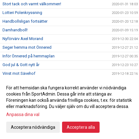
Stort tack och varmt välkommen!
2020-01-31 18:03
Lotteri Polenkryssning
2020-01-23 10:59
Handbollsligan fortsätter
2020-01-20 12:18
Damhandboll!
2020-01-09 15:19
Nyförvärv Axel Morand
2019-12-30 22:04
Seger hemma mot Önnered
2019-12-27 21:12
Inför Önnered på hemmaplan
2019-12-27 00:35
God jul & Gott nytt år
2019-12-23 10:27
Vinst mot Sävehof
2019-12-18 22:16
Svenska mästarna gästar Ystad Arena
2019-12-18
För att hemsidan ska fungera korrekt använder vi nödvändiga
Vi söker ny kanslist
2019-12-16 23:50
cookies från SportAdmin. Dessa går inte att stänga av.
En julhälsning från en utav våra sponsorer
Föreningen kan också använda frivilliga cookies, t.ex. för statistik
2019-12-16 17:37
eller marknadsföring. Du väljer själv om du vill acceptera dessa.
Vinst mot Önnered
2019-12-13 21:23
Anpassa dina val
Inför bortamatch mot Önnereds HK
2019-12-13 08:00
Förmån på hotellnätter
2019-12-09 15:34
Acceptera nödvändiga
Acceptera alla
Intervju med Christoffer och Sibbe efter tung förlust
2019-12-08 11:29