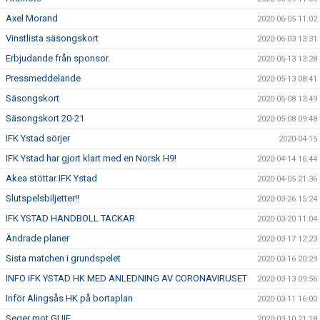
Axel Morand
2020-06-05 11:02
Vinstlista säsongskort
2020-06-03 13:31
Erbjudande från sponsor.
2020-05-13 13:28
Pressmeddelande
2020-05-13 08:41
Säsongskort
2020-05-08 13:49
Säsongskort 20-21
2020-05-08 09:48
IFK Ystad sörjer
2020-04-15
IFK Ystad har gjort klart med en Norsk H9!
2020-04-14 16:44
Akea stöttar IFK Ystad
2020-04-05 21:36
Slutspelsbiljetter!!
2020-03-26 15:24
IFK YSTAD HANDBOLL TACKAR
2020-03-20 11:04
Ändrade planer
2020-03-17 12:23
Sista matchen i grundspelet
2020-03-16 20:29
INFO IFK YSTAD HK MED ANLEDNING AV CORONAVIRUSET
2020-03-13 09:56
Inför Alingsås HK på bortaplan
2020-03-11 16:00
Seger mot GUIF
2020-03-10 21:18