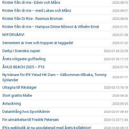
Röster från di röe - Edvin och Måns
2025-08-10
Röster från di röe – med Lukas och Månz
2025-08-07
Röster från Di Röe - Rasmus Broman
2025-08-04
Röster från di röe – Hampus Dinne Nilsson & Vilhelm Ernst
2025-07-31
NYFÖRVÄRV!
2025-07-28
Semestern är över och truppen är taggade!
2025-07-25
Derby i Svenska cupen
2025-07-24 22:39
Årets roligaste golftävling
2025-07-24 17:13
ÅHUS BEACH 2025 – P13
2025-07-18
Ny tränare för IFK Ystad HK Dam – Välkommen tillbaka, Tommy
2025-07-17
Sjölander
Uttagna till Riksläger
2025-05-13 18:18
Stort grattis Malte
2025-04-26
Avtackning
2025-04-25
Dataintrång hos SportAdmin
2025-02-07 08:43
Fin utmärkelse till Fredrik Petersen
2024-12-23 11:44
IFKs webbutik är nu uppdaterad med årets kollektion!
2024-10-04 08:13