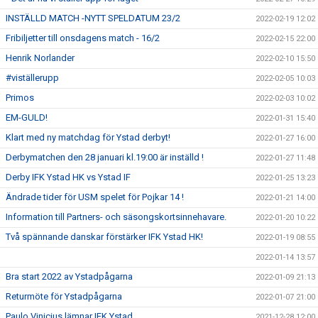
INSTÄLLD MATCH -NYTT SPELDATUM 23/2
2022-02-19 12:02
Fribiljetter till onsdagens match - 16/2
2022-02-15 22:00
Henrik Norlander
2022-02-10 15:50
#viställerupp
2022-02-05 10:03
Primos
2022-02-03 10:02
EM-GULD!
2022-01-31 15:40
Klart med ny matchdag för Ystad derbyt!
2022-01-27 16:00
Derbymatchen den 28 januari kl.19:00 är inställd !
2022-01-27 11:48
Derby IFK Ystad HK vs Ystad IF
2022-01-25 13:23
Ändrade tider för USM spelet för Pojkar 14 !
2022-01-21 14:00
Information till Partners- och säsongskortsinnehavare.
2022-01-20 10:22
Två spännande danskar förstärker IFK Ystad HK!
2022-01-19 08:55
2022-01-14 13:57
Bra start 2022 av Ystadpågarna
2022-01-09 21:13
Returmöte för Ystadpågarna
2022-01-07 21:00
Paulo Vinicius lämnar IFK Ystad
2021-12-28 12:00