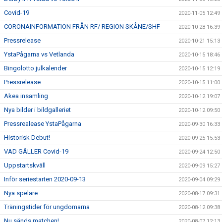
Covid-19
2020-11-05 12:49
CORONAINFORMATION FRÅN RF/ REGION SKÅNE/SHF
2020-10-28 16:39
Pressrelease
2020-10-21 15:13
YstaPågarna vs Vetlanda
2020-10-15 18:46
Bingolotto julkalender
2020-10-15 12:19
Pressrelease
2020-10-15 11:00
Akea insamling
2020-10-12 19:07
Nya bilder i bildgalleriet
2020-10-12 09:50
Pressrealease YstaPågarna
2020-09-30 16:33
Historisk Debut!
2020-09-25 15:53
VAD GÄLLER Covid-19
2020-09-24 12:50
Uppstartskväll
2020-09-09 15:27
Inför seriestarten 2020-09-13
2020-09-04 09:29
Nya spelare
2020-08-17 09:31
Träningstider för ungdomarna
2020-08-12 09:38
Nu sänds matchen!
2020-08-07 12:13