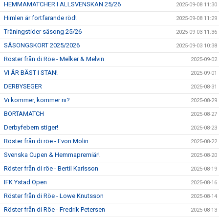
HEMMAMATCHER I ALLSVENSKAN 25/26
2025-09-08 11:30
Himlen är fortfarande röd!
2025-09-08 11:29
Träningstider säsong 25/26
2025-09-03 11:36
SÄSONGSKORT 2025/2026
2025-09-03 10:38
Röster från di Röe - Melker & Melvin
2025-09-02
VI ÄR BÄST I STAN!
2025-09-01
DERBYSEGER
2025-08-31
Vi kommer, kommer ni?
2025-08-29
BORTAMATCH
2025-08-27
Derbyfebern stiger!
2025-08-23
Röster från di röe - Evon Molin
2025-08-22
Svenska Cupen & Hemmapremiär!
2025-08-20
Röster från di röe - Bertil Karlsson
2025-08-19
IFK Ystad Open
2025-08-16
Röster från di Röe - Lowe Knutsson
2025-08-14
Röster från di Röe - Fredrik Petersen
2025-08-13