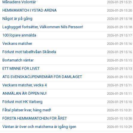
Månadens Volontär
2026-01-29 15:21
HEMMAMATCH I YSTAD ARENA
2026-01-29 15:20
Något är på gång
2026-01-29 15:18
Lagbygget fortsätter, Välkommen Nils Persson!
2026-01-29 15:18
100 löpare anmälda
2026-01-29 15:17
Veckans matcher
2026-01-29 15:16
Förlust mot tabelltvåan Skånela
2026-01-29 15:16
Bortamatch väntar
2026-01-29 15:15
ETT MINNE FÖR LIVET
2026-01-29 15:13
ATG SVENSKACUPENREMIÄR FÖR DAMLAGET
2026-01-29 15:12
Veckans matcher, vecka 4
2026-01-29 15:11
ANMÄLAN ÄR ÖPPEN NU!
2026-01-29 15:11
Förlust mot HK Varberg
2026-01-29 15:10
Fåtal platser kvar, häng med!
2026-01-15 10:31
FÖRSTA HEMMAMATCHEN FÖR ÅRET
2026-01-15 10:30
Väntan är över och matcherna är igång igen
2026-01-15 10:29