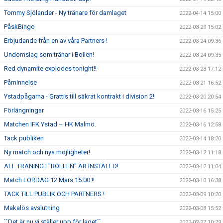
Tommy Sjölander - Ny tränare för damlaget
2022-04-14 15:00
PåskBingo
2022-03-29 15:02
Erbjudande från en av våra Partners !
2022-03-24 09:36
Undomslag som tränar i Bollen!
2022-03-24 09:35
Red dynamite explodes tonight!!
2022-03-23 17:12
Påminnelse
2022-03-21 16:52
Ystadpågarna - Grattis till säkrat kontrakt i division 2!
2022-03-20 20:54
Förlängningar
2022-03-16 15:25
Matchen IFK Ystad – HK Malmö.
2022-03-16 12:58
Tack publiken
2022-03-14 18:20
Ny match och nya möjligheter!
2022-03-12 11:18
ALL TRÄNING I "BOLLEN" ÄR INSTÄLLD!
2022-03-12 11:04
Match LÖRDAG 12 Mars 15:00 !!
2022-03-10 16:38
TACK TILL PUBLIK OCH PARTNERS !
2022-03-09 10:20
Makalös avslutning
2022-03-08 15:52
``Det är nu vi ställer upp för laget``
2022-02-27 10:29