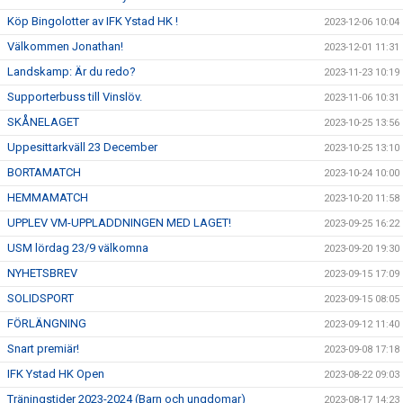
Köp Bingolotter av IFK Ystad HK !
2023-12-06 10:04
Välkommen Jonathan!
2023-12-01 11:31
Landskamp: Är du redo?
2023-11-23 10:19
Supporterbuss till Vinslöv.
2023-11-06 10:31
SKÅNELAGET
2023-10-25 13:56
Uppesittarkväll 23 December
2023-10-25 13:10
BORTAMATCH
2023-10-24 10:00
HEMMAMATCH
2023-10-20 11:58
UPPLEV VM-UPPLADDNINGEN MED LAGET!
2023-09-25 16:22
USM lördag 23/9 välkomna
2023-09-20 19:30
NYHETSBREV
2023-09-15 17:09
SOLIDSPORT
2023-09-15 08:05
FÖRLÄNGNING
2023-09-12 11:40
Snart premiär!
2023-09-08 17:18
IFK Ystad HK Open
2023-08-22 09:03
Träningstider 2023-2024 (Barn och ungdomar)
2023-08-17 14:23