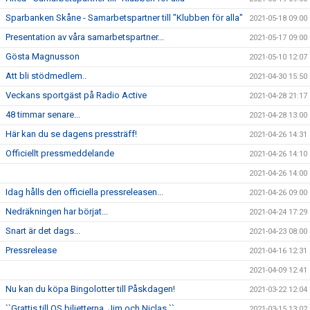
Sparbanken Skåne - Samarbetspartner till "Klubben för alla"
2021-05-18 09:00
Presentation av våra samarbetspartner...
2021-05-17 09:00
Gösta Magnusson
2021-05-10 12:07
Att bli stödmedlem..
2021-04-30 15:50
Veckans sportgäst på Radio Active
2021-04-28 21:17
48 timmar senare...
2021-04-28 13:00
Här kan du se dagens pressträff!
2021-04-26 14:31
Officiellt pressmeddelande
2021-04-26 14:10
2021-04-26 14:00
Idag hålls den officiella pressreleasen...
2021-04-26 09:00
Nedräkningen har börjat...
2021-04-24 17:29
Snart är det dags...
2021-04-23 08:00
Pressrelease
2021-04-16 12:31
2021-04-09 12:41
Nu kan du köpa Bingolotter till Påskdagen!
2021-03-22 12:04
``Grattis till OS biljetterna, Jim och Niclas ``
2021-03-15 13:02