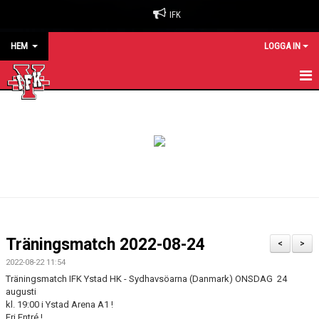
IFK
HEM
LOGGA IN
HEM
NYHETER
OM KLUBBEN
BILJETTER & SÄSONGSKORT
MATCHER
Träningsmatch 2022-08-24
<
>
KALENDER
2022-08-22 11:54
Träningsmatch IFK Ystad HK - Sydhavsöarna (Danmark) ONSDAG
24
KONTAKT
augusti
kl. 19:00
i Ystad Arena A1 !
Fri Entré !
SPONSORER