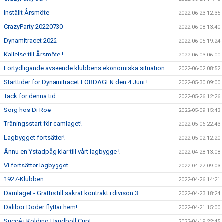
Inställt Årsmöte
2022-06-23 12:35
CrazyParty 20220730
2022-06-08 13:40
Dynamitracet 2022
2022-06-05 19:24
Kallelse till Årsmöte !
2022-06-03 06:00
Förtydligande avseende klubbens ekonomiska situation
2022-06-02 08:52
Starttider för Dynamitracet LÖRDAGEN den 4 Juni !
2022-05-30 09:00
Tack för denna tid!
2022-05-26 12:26
Sorg hos Di Röe
2022-05-09 15:43
Träningsstart för damlaget!
2022-05-06 22:43
Lagbygget fortsätter!
2022-05-02 12:20
Ännu en Ystadpåg klar till vårt lagbygge !
2022-04-28 13:08
Vi fortsätter lagbygget.
2022-04-27 09:03
1927-Klubben
2022-04-26 14:21
Damlaget - Grattis till säkrat kontrakt i divison 3
2022-04-23 18:24
Dalibor Doder flyttar hem!
2022-04-21 15:00
Succé i Kolding Handboll Cup!
2022-04-19 22:45