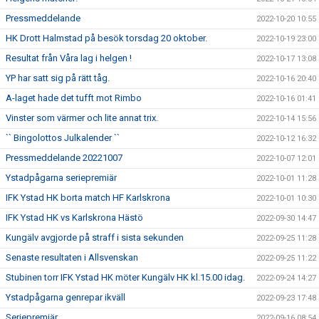
Pressmeddelande
2022-10-20 10:55
HK Drott Halmstad på besök torsdag 20 oktober.
2022-10-19 23:00
Resultat från Våra lag i helgen !
2022-10-17 13:08
YP har satt sig på rätt tåg.
2022-10-16 20:40
A-laget hade det tufft mot Rimbo
2022-10-16 01:41
Vinster som värmer och lite annat trix.
2022-10-14 15:56
`` Bingolottos Julkalender ``
2022-10-12 16:32
Pressmeddelande 20221007
2022-10-07 12:01
Ystadpågarna seriepremiär
2022-10-01 11:28
IFK Ystad HK borta match HF Karlskrona
2022-10-01 10:30
IFK Ystad HK vs Karlskrona Hästö
2022-09-30 14:47
Kungälv avgjorde på straff i sista sekunden
2022-09-25 11:28
Senaste resultaten i Allsvenskan
2022-09-25 11:22
Stubinen torr IFK Ystad HK möter Kungälv HK kl.15.00 idag.
2022-09-24 14:27
Ystadpågarna genrepar ikväll
2022-09-23 17:48
Seriepremiär
2022-09-16 08:54