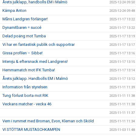
Årets julklapp, handbolls EM i Malmö
2025-12-24 09:50
Kämpa Anton
2025-12-24 09:48
Måns Landgren förlänger!
2025-11-17 13:22
Dynamitbaren = succé
2025-11-17 13:22
Delad poäng mot Tumba
2025-11-17 13:19
Vi har en fantastisk publik och supportrar
2025-11-17 13:17
Gissa profilen – Sibbe!
2025-11-17 13:16
Intervju & eftersnack med Landgrens!
2025-11-17 13:15
Hemmamatch mot IFK Tumba!
2025-11-17 13:14
Årets julklapp. Handbolls EM i Malmö
2025-11-17 13:12
Information från styrelsen
2025-11-11 11:39
Tung förlust borta mot RIK
2025-11-11 11:38
Veckans matcher - vecka 46
2025-11-11 11:38
2025-11-11 11:37
Vem i rummet med Broman, Evon, Kleman och Sköld
2025-11-11 11:34
VI STÖTTAR MUSTASCHKAMPEN
2025-11-03 11:48