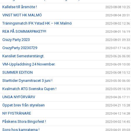
Kallelse till årsmöte !
2023-08-08 10:25
VINST MOT HK MALMÖ
2023-08-04 20:51
Träningsmatch IFK Ystad HK – HK Malmö
2023-08-02 12:36
REA PÅ SOMMARPAKET!!!!
2023-08-01 16:19
Crazy Party 2023
2023-08-01 09:33
CrazyParty 20230729
2023-07-17 14:25
Kansliet Semesterstängt.
2023-06-26 06:00
VM-Uppladdning 24 November.
2023-06-09 10:00
SUMMER EDITION
2023-06-08 15:12
Starttider Dynamitracet 3 juni !
2023-05-30 06:00
Kvalmatch ATG Svenska Cupen !
2023-05-09 16:59
UNGA NYFÖRVÄRV
2023-04-26 17:11
Öppet brev från styrelsen
2023-04-21 15:28
NY FYSTRÄNARE
2023-04-12 14:28
Påskens Stora Bingofest !
2023-04-02 14:45
Sorg hos kamraterna !
2023-04-01 09:03