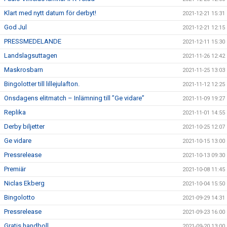
Klart med nytt datum för derbyt!
2021-12-21 15:31
God Jul
2021-12-21 12:15
PRESSMEDELANDE
2021-12-11 15:30
Landslagsuttagen
2021-11-26 12:42
Maskrosbarn
2021-11-25 13:03
Bingolotter till lillejulafton.
2021-11-12 12:25
Onsdagens elitmatch – Inlämning till ”Ge vidare”
2021-11-09 19:27
Replika
2021-11-01 14:55
Derby biljetter
2021-10-25 12:07
Ge vidare
2021-10-15 13:00
Pressrelease
2021-10-13 09:30
Premiär
2021-10-08 11:45
Niclas Ekberg
2021-10-04 15:50
Bingolotto
2021-09-29 14:31
Pressrelease
2021-09-23 16:00
Gratis handboll
2021-09-20 13:00