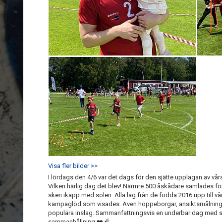
Visa fler bilder >>
I lördags den 4/6 var det dags för den sjätte upplagan av vår
Vilken härlig dag det blev! Närmre 500 åskådare samlades för
sken ikapp med solen. Alla lag från de födda 2016 upp till vå
kämpaglöd som visades. Även hoppeborgar, ansiktsmålning 
populära inslag. Sammanfattningsvis en underbar dag med 
sammanhållning.❤️🧨