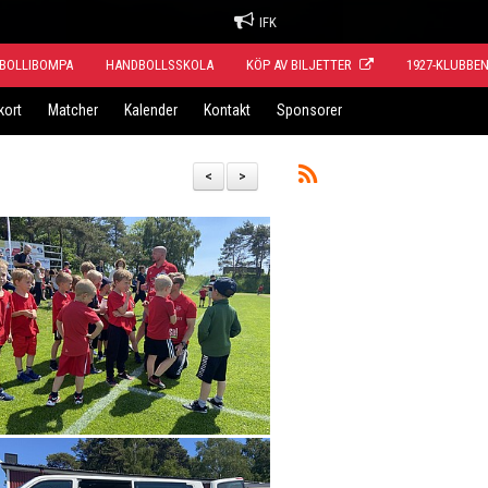
IFK
BOLLIBOMPA
HANDBOLLSSKOLA
KÖP AV BILJETTER
1927-KLUBBE
kort
Matcher
Kalender
Kontakt
Sponsorer
<
>