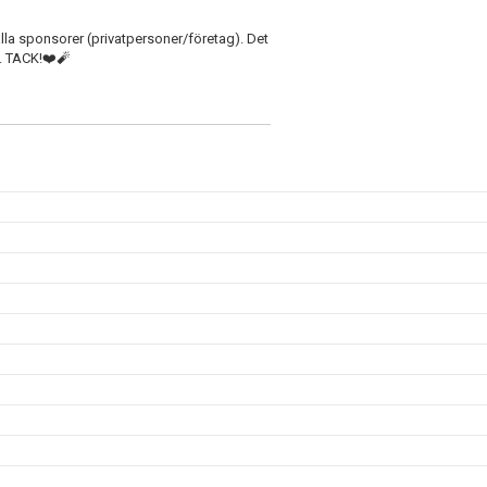
 alla sponsorer (privatpersoner/företag). Det
. TACK!❤️🧨
o