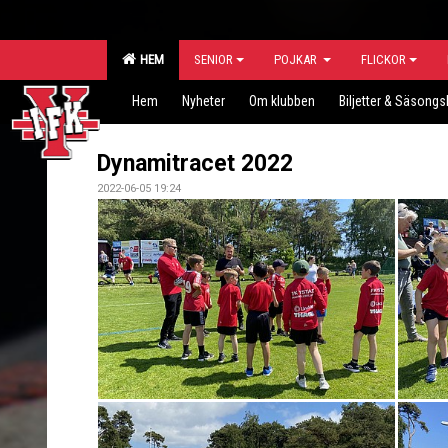
HEM
SENIOR
POJKAR
FLICKOR
Hem
Nyheter
Om klubben
Biljetter & Säsongs
Dynamitracet 2022
2022-06-05 19:24