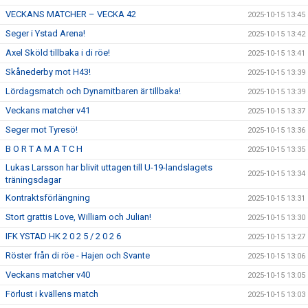
VECKANS MATCHER – VECKA 42
2025-10-15 13:45
Seger i Ystad Arena!
2025-10-15 13:42
Axel Sköld tillbaka i di röe!
2025-10-15 13:41
Skånederby mot H43!
2025-10-15 13:39
Lördagsmatch och Dynamitbaren är tillbaka!
2025-10-15 13:39
Veckans matcher v41
2025-10-15 13:37
Seger mot Tyresö!
2025-10-15 13:36
B O R T A M A T C H
2025-10-15 13:35
Lukas Larsson har blivit uttagen till U-19-landslagets
2025-10-15 13:34
träningsdagar
Kontraktsförlängning
2025-10-15 13:31
Stort grattis Love, William och Julian!
2025-10-15 13:30
IFK YSTAD HK 2 0 2 5 / 2 0 2 6
2025-10-15 13:27
Röster från di röe - Hajen och Svante
2025-10-15 13:06
Veckans matcher v40
2025-10-15 13:05
Förlust i kvällens match
2025-10-15 13:03