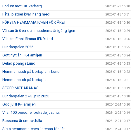
Förlust mot HK Varberg
2026-01-29 15:10
Fåtal platser kvar, häng med!
2026-01-15 10:31
FÖRSTA HEMMAMATCHEN FÖR ÅRET
2026-01-15 10:30
Väntan är över och matcherna är igång igen
2026-01-15 10:29
Vilhelm Ernst lämnar IFK Ystad
2026-01-15 10:26
Lundaspelen 2025
2026-01-15 10:25
Gott nytt år IFK-Familjen
2026-01-15 10:24
Delad poäng i Lund
2026-01-15 10:23
Hemmamatch på bortaplan i Lund
2026-01-15 10:22
Hemmamatch på bortaplan
2026-01-15 10:21
SEGER MOT ARANÄS
2026-01-15 10:19
Lundaspelen 27-30/12 2025
2026-01-15 10:18
God jul IFK-Familjen
2025-12-24 10:20
Vi är 100 personer bokade just nu!
2025-12-24 10:19
Bussarna är smockfulla.
2025-12-24 10:17
Sista hemmamatchen i arenan för i år
2025-12-24 10:17