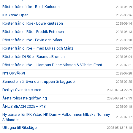
Röster från di röe - Bertil Karlsson
2025-08-19
IFK Ystad Open
2025-08-16
Röster från di Röe - Lowe Knutsson
2025-08-14
Röster från di Röe - Fredrik Petersen
2025-08-13
Röster från di röe - Edvin och Måns
2025-08-10
Röster från di röe – med Lukas och Månz
2025-08-07
Röster från Di Röe - Rasmus Broman
2025-08-04
Röster från di röe – Hampus Dinne Nilsson & Vilhelm Ernst
2025-07-31
NYFÖRVÄRV!
2025-07-28
Semestern är över och truppen är taggade!
2025-07-25
Derby i Svenska cupen
2025-07-24 22:39
Årets roligaste golftävling
2025-07-24 17:13
ÅHUS BEACH 2025 – P13
2025-07-18
Ny tränare för IFK Ystad HK Dam – Välkommen tillbaka, Tommy
2025-07-17
Sjölander
Uttagna till Riksläger
2025-05-13 18:18