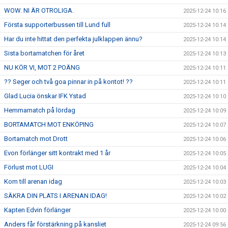
WOW. NI ÄR OTROLIGA.
2025-12-24 10:16
Första supporterbussen till Lund full
2025-12-24 10:14
Har du inte hittat den perfekta julklappen ännu?
2025-12-24 10:14
Sista bortamatchen för året
2025-12-24 10:13
NU KÖR VI, MOT 2 POÄNG
2025-12-24 10:11
?? Seger och två goa pinnar in på kontot! ??
2025-12-24 10:11
Glad Lucia önskar IFK Ystad
2025-12-24 10:10
Hemmamatch på lördag
2025-12-24 10:09
BORTAMATCH MOT ENKÖPING
2025-12-24 10:07
Bortamatch mot Drott
2025-12-24 10:06
Evon förlänger sitt kontrakt med 1 år
2025-12-24 10:05
Förlust mot LUGI
2025-12-24 10:04
Kom till arenan idag
2025-12-24 10:03
SÄKRA DIN PLATS I ARENAN IDAG!
2025-12-24 10:02
Kapten Edvin förlänger
2025-12-24 10:00
Anders får förstärkning på kansliet
2025-12-24 09:56