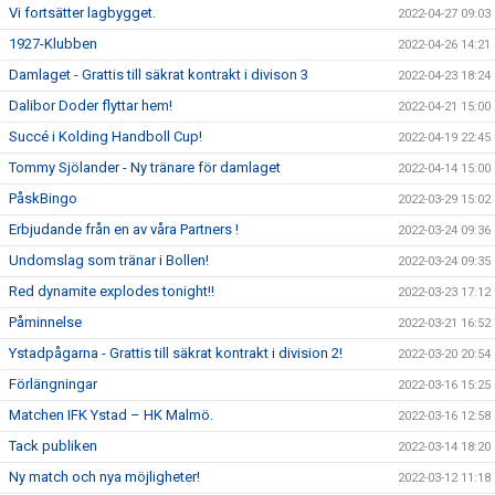
Vi fortsätter lagbygget.
2022-04-27 09:03
1927-Klubben
2022-04-26 14:21
Damlaget - Grattis till säkrat kontrakt i divison 3
2022-04-23 18:24
Dalibor Doder flyttar hem!
2022-04-21 15:00
Succé i Kolding Handboll Cup!
2022-04-19 22:45
Tommy Sjölander - Ny tränare för damlaget
2022-04-14 15:00
PåskBingo
2022-03-29 15:02
Erbjudande från en av våra Partners !
2022-03-24 09:36
Undomslag som tränar i Bollen!
2022-03-24 09:35
Red dynamite explodes tonight!!
2022-03-23 17:12
Påminnelse
2022-03-21 16:52
Ystadpågarna - Grattis till säkrat kontrakt i division 2!
2022-03-20 20:54
Förlängningar
2022-03-16 15:25
Matchen IFK Ystad – HK Malmö.
2022-03-16 12:58
Tack publiken
2022-03-14 18:20
Ny match och nya möjligheter!
2022-03-12 11:18