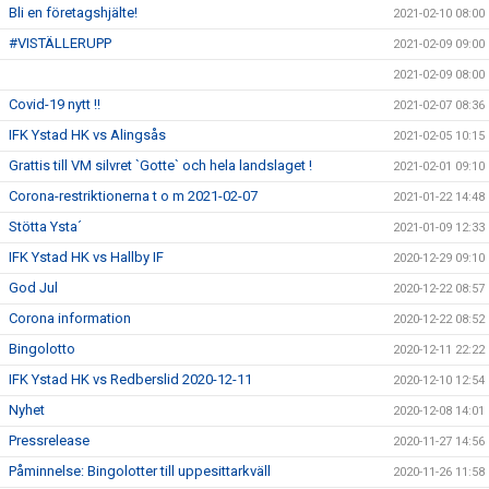
Bli en företagshjälte!
2021-02-10 08:00
#VISTÄLLERUPP
2021-02-09 09:00
2021-02-09 08:00
Covid-19 nytt !!
2021-02-07 08:36
IFK Ystad HK vs Alingsås
2021-02-05 10:15
Grattis till VM silvret `Gotte` och hela landslaget !
2021-02-01 09:10
Corona-restriktionerna t o m 2021-02-07
2021-01-22 14:48
Stötta Ysta´
2021-01-09 12:33
IFK Ystad HK vs Hallby IF
2020-12-29 09:10
God Jul
2020-12-22 08:57
Corona information
2020-12-22 08:52
Bingolotto
2020-12-11 22:22
IFK Ystad HK vs Redberslid 2020-12-11
2020-12-10 12:54
Nyhet
2020-12-08 14:01
Pressrelease
2020-11-27 14:56
Påminnelse: Bingolotter till uppesittarkväll
2020-11-26 11:58