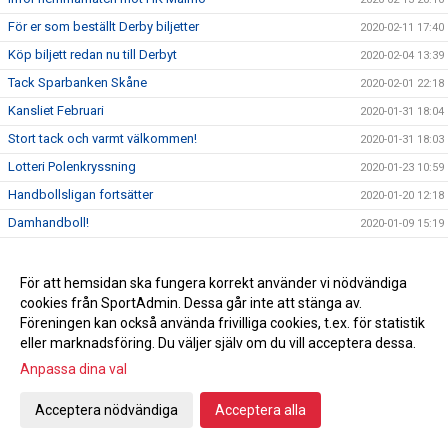
För er som beställt Derby biljetter
2020-02-11 17:40
Köp biljett redan nu till Derbyt
2020-02-04 13:39
Tack Sparbanken Skåne
2020-02-01 22:18
Kansliet Februari
2020-01-31 18:04
Stort tack och varmt välkommen!
2020-01-31 18:03
Lotteri Polenkryssning
2020-01-23 10:59
Handbollsligan fortsätter
2020-01-20 12:18
Damhandboll!
2020-01-09 15:19
Nyförvärv Axel Morand
2019-12-30 22:04
Seger hemma mot Önnered
2019-12-27 21:12
För att hemsidan ska fungera korrekt använder vi nödvändiga
cookies från SportAdmin. Dessa går inte att stänga av.
Inför Önnered på hemmaplan
2019-12-27 00:35
Föreningen kan också använda frivilliga cookies, t.ex. för statistik
God jul & Gott nytt år
2019-12-23 10:27
eller marknadsföring. Du väljer själv om du vill acceptera dessa.
Vinst mot Sävehof
2019-12-18 22:16
Anpassa dina val
Svenska mästarna gästar Ystad Arena
2019-12-18
Acceptera nödvändiga
Acceptera alla
Vi söker ny kanslist
2019-12-16 23:50
En julhälsning från en utav våra sponsorer
2019-12-16 17:37