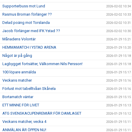
Supporterbuss mot Lund
2026-02-02 10:34
Rasmus Broman förlänger ??
2026-02-02 10:33
Delad poäng mot Torslanda
2026-02-02 10:31
Jacob förlänger med IFK Ystad ??
2026-02-02 10:30
Månadens Volontär
2026-01-29 15:21
HEMMAMATCH I YSTAD ARENA
2026-01-29 15:20
Något är på gång
2026-01-29 15:18
Lagbygget fortsätter, Välkommen Nils Persson!
2026-01-29 15:18
100 löpare anmälda
2026-01-29 15:17
Veckans matcher
2026-01-29 15:16
Förlust mot tabelltvåan Skånela
2026-01-29 15:16
Bortamatch väntar
2026-01-29 15:15
ETT MINNE FÖR LIVET
2026-01-29 15:13
ATG SVENSKACUPENREMIÄR FÖR DAMLAGET
2026-01-29 15:12
Veckans matcher, vecka 4
2026-01-29 15:11
ANMÄLAN ÄR ÖPPEN NU!
2026-01-29 15:11