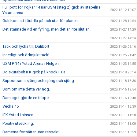
Full pott för Pojkar 14 när USM (steg 2) gick av stapeln i
2022-12-12 10:07
Ystad arena
Guldkorn att förädla på och utanför planen.
2022-11-28 19:54
Det stannade vid en fyrling, men det är inte slut än.
2022-11-27 14:29
2022-11-27 14:24
Tack och lycka till, Dalibor!
2022-11-26 09:16
Innerligt och ödmjukt tack!
2022-11-25 21:42
USM P 14 i Ystad Arena i Helgen
2022-11-23 14:55
Odiskutabelt IFK gick på knock i 1:a
2022-11-18 20:14
Supportrarna sjöng och sjöng och sjöng.
2022-11-18 13:36
Som om inte detta var nog.
2022-11-16 19:54
Damlaget gjorde en trippel
2022-11-16 19:40
Vecka 45
2022-11-14 15:39
IFK Ystad i hissen....
2022-11-11 11:28
Positiv utveckling.
2022-11-11 11:00
Damerna fortsätter utan respekt
2022-11-11 10:59