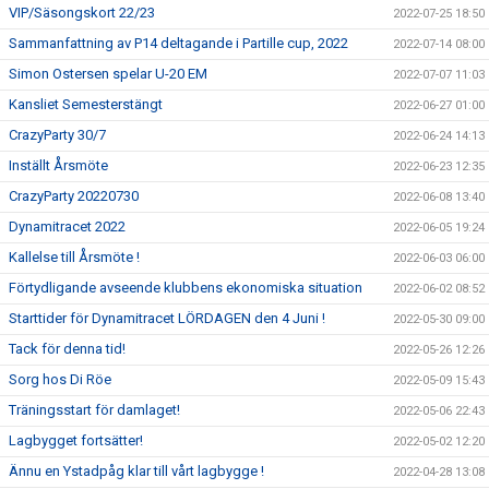
VIP/Säsongskort 22/23
2022-07-25 18:50
Sammanfattning av P14 deltagande i Partille cup, 2022
2022-07-14 08:00
Simon Ostersen spelar U-20 EM
2022-07-07 11:03
Kansliet Semesterstängt
2022-06-27 01:00
CrazyParty 30/7
2022-06-24 14:13
Inställt Årsmöte
2022-06-23 12:35
CrazyParty 20220730
2022-06-08 13:40
Dynamitracet 2022
2022-06-05 19:24
Kallelse till Årsmöte !
2022-06-03 06:00
Förtydligande avseende klubbens ekonomiska situation
2022-06-02 08:52
Starttider för Dynamitracet LÖRDAGEN den 4 Juni !
2022-05-30 09:00
Tack för denna tid!
2022-05-26 12:26
Sorg hos Di Röe
2022-05-09 15:43
Träningsstart för damlaget!
2022-05-06 22:43
Lagbygget fortsätter!
2022-05-02 12:20
Ännu en Ystadpåg klar till vårt lagbygge !
2022-04-28 13:08