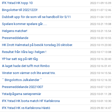
IFK Ystad HK topp 10
2022-11-09 15:09
Bingolotter till 20221223!
2022-11-07 12:46
Dubbelt upp för de som vill se handboll lör 5/11
2022-11-04 13:01
Spelare kommer spelare går......
2022-10-21 19:08
Helgens matcher!
2022-10-21 15:54
Pressmeddelande
2022-10-20 10:55
HK Drott Halmstad på besök torsdag 20 oktober.
2022-10-19 23:00
Resultat från Våra lag i helgen !
2022-10-17 13:08
YP har satt sig på rätt tåg.
2022-10-16 20:40
A-laget hade det tufft mot Rimbo
2022-10-16 01:41
Vinster som värmer och lite annat trix.
2022-10-14 15:56
`` Bingolottos Julkalender ``
2022-10-12 16:32
Pressmeddelande 20221007
2022-10-07 12:01
Ystadpågarna seriepremiär
2022-10-01 11:28
IFK Ystad HK borta match HF Karlskrona
2022-10-01 10:30
IFK Ystad HK vs Karlskrona Hästö
2022-09-30 14:47