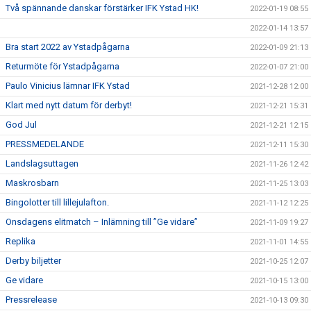
Två spännande danskar förstärker IFK Ystad HK!
2022-01-19 08:55
2022-01-14 13:57
Bra start 2022 av Ystadpågarna
2022-01-09 21:13
Returmöte för Ystadpågarna
2022-01-07 21:00
Paulo Vinicius lämnar IFK Ystad
2021-12-28 12:00
Klart med nytt datum för derbyt!
2021-12-21 15:31
God Jul
2021-12-21 12:15
PRESSMEDELANDE
2021-12-11 15:30
Landslagsuttagen
2021-11-26 12:42
Maskrosbarn
2021-11-25 13:03
Bingolotter till lillejulafton.
2021-11-12 12:25
Onsdagens elitmatch – Inlämning till ”Ge vidare”
2021-11-09 19:27
Replika
2021-11-01 14:55
Derby biljetter
2021-10-25 12:07
Ge vidare
2021-10-15 13:00
Pressrelease
2021-10-13 09:30