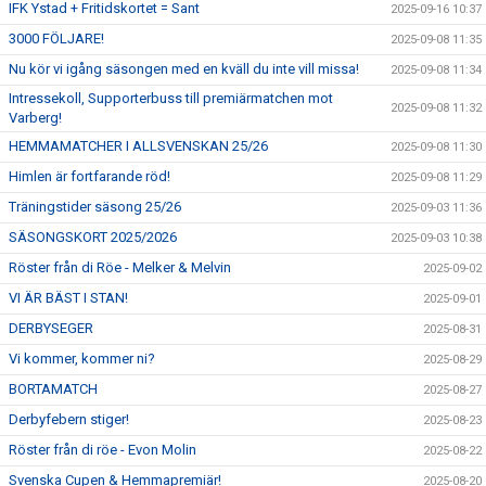
IFK Ystad + Fritidskortet = Sant
2025-09-16 10:37
3000 FÖLJARE!
2025-09-08 11:35
Nu kör vi igång säsongen med en kväll du inte vill missa!
2025-09-08 11:34
Intressekoll, Supporterbuss till premiärmatchen mot
2025-09-08 11:32
Varberg!
HEMMAMATCHER I ALLSVENSKAN 25/26
2025-09-08 11:30
Himlen är fortfarande röd!
2025-09-08 11:29
Träningstider säsong 25/26
2025-09-03 11:36
SÄSONGSKORT 2025/2026
2025-09-03 10:38
Röster från di Röe - Melker & Melvin
2025-09-02
VI ÄR BÄST I STAN!
2025-09-01
DERBYSEGER
2025-08-31
Vi kommer, kommer ni?
2025-08-29
BORTAMATCH
2025-08-27
Derbyfebern stiger!
2025-08-23
Röster från di röe - Evon Molin
2025-08-22
Svenska Cupen & Hemmapremiär!
2025-08-20