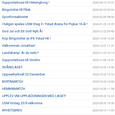
Supporterbuss till Helsingborg !
2024-03-14 10:37
Bingolotter till Påsk.
2024-02-23 09:54
Sportlovsaktivitet
2024-02-09 08:00
I helgen spelas USM Steg 3 i Ystad Arena för Pojkar 16 år !
2024-01-25 13:39
God Jul och Ett Gott Nytt År.
2023-12-22 09:40
Köp Bingolotter av IFK Ystad HK !
2023-12-06 10:04
Välkommen Jonathan!
2023-12-01 11:31
Landskamp: Är du redo?
2023-11-23 10:19
Supporterbuss till Vinslöv.
2023-11-06 10:31
SKÅNELAGET
2023-10-25 13:56
Uppesittarkväll 23 December
2023-10-25 13:10
BORTAMATCH
2023-10-24 10:00
HEMMAMATCH
2023-10-20 11:58
UPPLEV VM-UPPLADDNINGEN MED LAGET!
2023-09-25 16:22
USM lördag 23/9 välkomna
2023-09-20 19:30
NYHETSBREV
2023-09-15 17:09