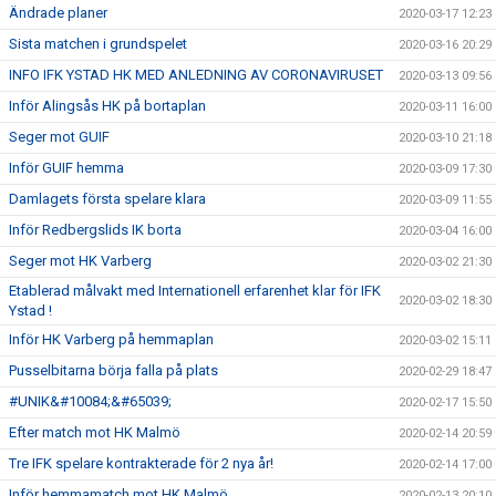
Ändrade planer
2020-03-17 12:23
Sista matchen i grundspelet
2020-03-16 20:29
INFO IFK YSTAD HK MED ANLEDNING AV CORONAVIRUSET
2020-03-13 09:56
Inför Alingsås HK på bortaplan
2020-03-11 16:00
Seger mot GUIF
2020-03-10 21:18
Inför GUIF hemma
2020-03-09 17:30
Damlagets första spelare klara
2020-03-09 11:55
Inför Redbergslids IK borta
2020-03-04 16:00
Seger mot HK Varberg
2020-03-02 21:30
Etablerad målvakt med Internationell erfarenhet klar för IFK
2020-03-02 18:30
Ystad !
Inför HK Varberg på hemmaplan
2020-03-02 15:11
Pusselbitarna börja falla på plats
2020-02-29 18:47
#UNIK&#10084;&#65039;
2020-02-17 15:50
Efter match mot HK Malmö
2020-02-14 20:59
Tre IFK spelare kontrakterade för 2 nya år!
2020-02-14 17:00
Inför hemmamatch mot HK Malmö
2020-02-13 20:10