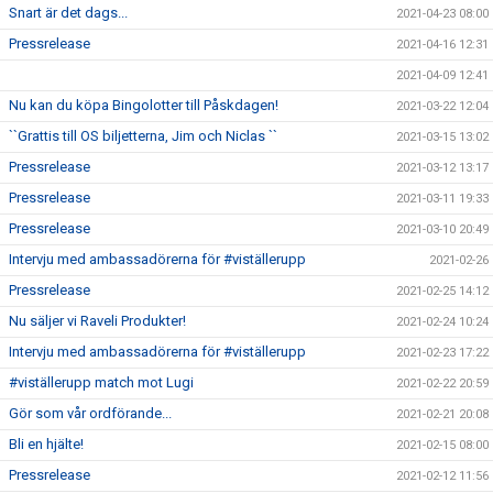
Snart är det dags...
2021-04-23 08:00
Pressrelease
2021-04-16 12:31
2021-04-09 12:41
Nu kan du köpa Bingolotter till Påskdagen!
2021-03-22 12:04
``Grattis till OS biljetterna, Jim och Niclas ``
2021-03-15 13:02
Pressrelease
2021-03-12 13:17
Pressrelease
2021-03-11 19:33
Pressrelease
2021-03-10 20:49
Intervju med ambassadörerna för #viställerupp
2021-02-26
Pressrelease
2021-02-25 14:12
Nu säljer vi Raveli Produkter!
2021-02-24 10:24
Intervju med ambassadörerna för #viställerupp
2021-02-23 17:22
#viställerupp match mot Lugi
2021-02-22 20:59
Gör som vår ordförande...
2021-02-21 20:08
Bli en hjälte!
2021-02-15 08:00
Pressrelease
2021-02-12 11:56