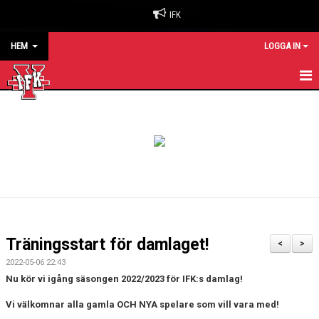
IFK
HEM
LOGGA IN
HEM
NYHETER
OM KLUBBEN
BILJETTER & SÄSONGSKORT
MATCHER
Träningsstart för damlaget!
<
>
KALENDER
2022-05-06 22:43
Nu kör vi igång säsongen 2022/2023 för IFK:s damlag!
KONTAKT
Vi välkomnar alla gamla OCH NYA spelare som vill vara med!
SPONSORER