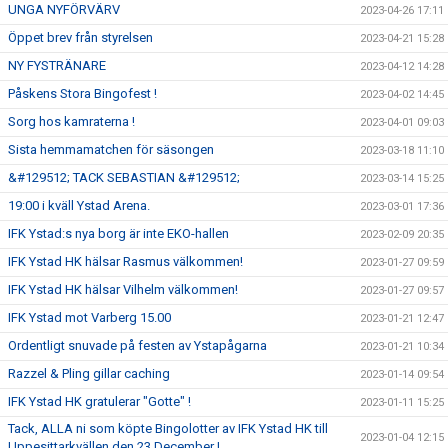
UNGA NYFÖRVÄRV
2023-04-26 17:11
Öppet brev från styrelsen
2023-04-21 15:28
NY FYSTRÄNARE
2023-04-12 14:28
Påskens Stora Bingofest !
2023-04-02 14:45
Sorg hos kamraterna !
2023-04-01 09:03
Sista hemmamatchen för säsongen
2023-03-18 11:10
&#129512; TACK SEBASTIAN &#129512;
2023-03-14 15:25
19:00 i kväll Ystad Arena.
2023-03-01 17:36
IFK Ystad:s nya borg är inte EKO-hallen
2023-02-09 20:35
IFK Ystad HK hälsar Rasmus välkommen!
2023-01-27 09:59
IFK Ystad HK hälsar Vilhelm välkommen!
2023-01-27 09:57
IFK Ystad mot Varberg 15.00
2023-01-21 12:47
Ordentligt snuvade på festen av Ystapågarna
2023-01-21 10:34
Razzel & Pling gillar caching
2023-01-14 09:54
IFK Ystad HK gratulerar "Gotte" !
2023-01-11 15:25
Tack, ALLA ni som köpte Bingolotter av IFK Ystad HK till
2023-01-04 12:15
Uppesittarkvällen den 23 December !