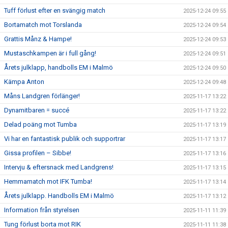
Tuff förlust efter en svängig match
2025-12-24 09:55
Bortamatch mot Torslanda
2025-12-24 09:54
Grattis Månz & Hampe!
2025-12-24 09:53
Mustaschkampen är i full gång!
2025-12-24 09:51
Årets julklapp, handbolls EM i Malmö
2025-12-24 09:50
Kämpa Anton
2025-12-24 09:48
Måns Landgren förlänger!
2025-11-17 13:22
Dynamitbaren = succé
2025-11-17 13:22
Delad poäng mot Tumba
2025-11-17 13:19
Vi har en fantastisk publik och supportrar
2025-11-17 13:17
Gissa profilen – Sibbe!
2025-11-17 13:16
Intervju & eftersnack med Landgrens!
2025-11-17 13:15
Hemmamatch mot IFK Tumba!
2025-11-17 13:14
Årets julklapp. Handbolls EM i Malmö
2025-11-17 13:12
Information från styrelsen
2025-11-11 11:39
Tung förlust borta mot RIK
2025-11-11 11:38