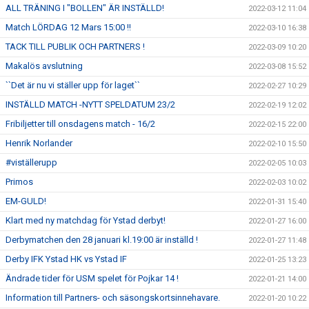
ALL TRÄNING I "BOLLEN" ÄR INSTÄLLD!
2022-03-12 11:04
Match LÖRDAG 12 Mars 15:00 !!
2022-03-10 16:38
TACK TILL PUBLIK OCH PARTNERS !
2022-03-09 10:20
Makalös avslutning
2022-03-08 15:52
``Det är nu vi ställer upp för laget``
2022-02-27 10:29
INSTÄLLD MATCH -NYTT SPELDATUM 23/2
2022-02-19 12:02
Fribiljetter till onsdagens match - 16/2
2022-02-15 22:00
Henrik Norlander
2022-02-10 15:50
#viställerupp
2022-02-05 10:03
Primos
2022-02-03 10:02
EM-GULD!
2022-01-31 15:40
Klart med ny matchdag för Ystad derbyt!
2022-01-27 16:00
Derbymatchen den 28 januari kl.19:00 är inställd !
2022-01-27 11:48
Derby IFK Ystad HK vs Ystad IF
2022-01-25 13:23
Ändrade tider för USM spelet för Pojkar 14 !
2022-01-21 14:00
Information till Partners- och säsongskortsinnehavare.
2022-01-20 10:22