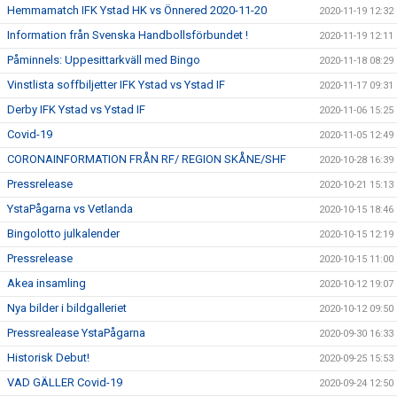
Hemmamatch IFK Ystad HK vs Önnered 2020-11-20
2020-11-19 12:32
Information från Svenska Handbollsförbundet !
2020-11-19 12:11
Påminnels: Uppesittarkväll med Bingo
2020-11-18 08:29
Vinstlista soffbiljetter IFK Ystad vs Ystad IF
2020-11-17 09:31
Derby IFK Ystad vs Ystad IF
2020-11-06 15:25
Covid-19
2020-11-05 12:49
CORONAINFORMATION FRÅN RF/ REGION SKÅNE/SHF
2020-10-28 16:39
Pressrelease
2020-10-21 15:13
YstaPågarna vs Vetlanda
2020-10-15 18:46
Bingolotto julkalender
2020-10-15 12:19
Pressrelease
2020-10-15 11:00
Akea insamling
2020-10-12 19:07
Nya bilder i bildgalleriet
2020-10-12 09:50
Pressrealease YstaPågarna
2020-09-30 16:33
Historisk Debut!
2020-09-25 15:53
VAD GÄLLER Covid-19
2020-09-24 12:50