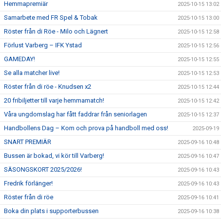
Hemmapremiär
2025-10-15 13:02
Samarbete med FR Spel & Tobak
2025-10-15 13:00
Röster från di Röe - Milo och Lägnert
2025-10-15 12:58
Förlust Varberg – IFK Ystad
2025-10-15 12:56
GAMEDAY!
2025-10-15 12:55
Se alla matcher live!
2025-10-15 12:53
Röster från di röe - Knudsen x2
2025-10-15 12:44
20 fribiljetter till varje hemmamatch!
2025-10-15 12:42
Våra ungdomslag har fått faddrar från seniorlagen
2025-10-15 12:37
Handbollens Dag – Kom och prova på handboll med oss!
2025-09-19
SNART PREMIÄR
2025-09-16 10:48
Bussen är bokad, vi kör till Varberg!
2025-09-16 10:47
SÄSONGSKORT 2025/2026!
2025-09-16 10:43
Fredrik förlänger!
2025-09-16 10:43
Röster från di röe
2025-09-16 10:41
Boka din plats i supporterbussen
2025-09-16 10:38