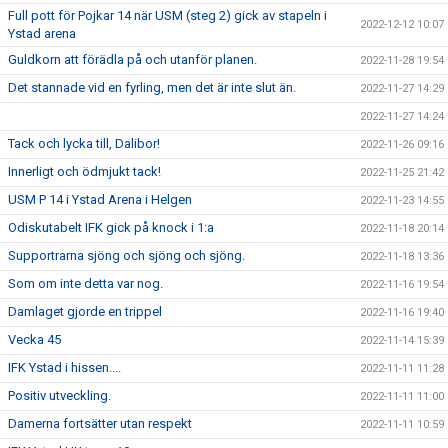
Full pott för Pojkar 14 när USM (steg 2) gick av stapeln i
2022-12-12 10:07
Ystad arena
Guldkorn att förädla på och utanför planen.
2022-11-28 19:54
Det stannade vid en fyrling, men det är inte slut än.
2022-11-27 14:29
2022-11-27 14:24
Tack och lycka till, Dalibor!
2022-11-26 09:16
Innerligt och ödmjukt tack!
2022-11-25 21:42
USM P 14 i Ystad Arena i Helgen
2022-11-23 14:55
Odiskutabelt IFK gick på knock i 1:a
2022-11-18 20:14
Supportrarna sjöng och sjöng och sjöng.
2022-11-18 13:36
Som om inte detta var nog.
2022-11-16 19:54
Damlaget gjorde en trippel
2022-11-16 19:40
Vecka 45
2022-11-14 15:39
IFK Ystad i hissen....
2022-11-11 11:28
Positiv utveckling.
2022-11-11 11:00
Damerna fortsätter utan respekt
2022-11-11 10:59