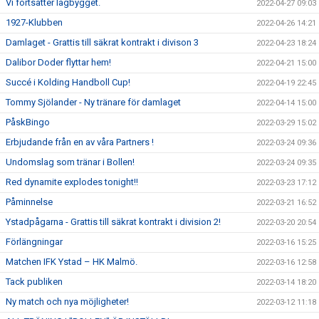
Vi fortsätter lagbygget.
2022-04-27 09:03
1927-Klubben
2022-04-26 14:21
Damlaget - Grattis till säkrat kontrakt i divison 3
2022-04-23 18:24
Dalibor Doder flyttar hem!
2022-04-21 15:00
Succé i Kolding Handboll Cup!
2022-04-19 22:45
Tommy Sjölander - Ny tränare för damlaget
2022-04-14 15:00
PåskBingo
2022-03-29 15:02
Erbjudande från en av våra Partners !
2022-03-24 09:36
Undomslag som tränar i Bollen!
2022-03-24 09:35
Red dynamite explodes tonight!!
2022-03-23 17:12
Påminnelse
2022-03-21 16:52
Ystadpågarna - Grattis till säkrat kontrakt i division 2!
2022-03-20 20:54
Förlängningar
2022-03-16 15:25
Matchen IFK Ystad – HK Malmö.
2022-03-16 12:58
Tack publiken
2022-03-14 18:20
Ny match och nya möjligheter!
2022-03-12 11:18