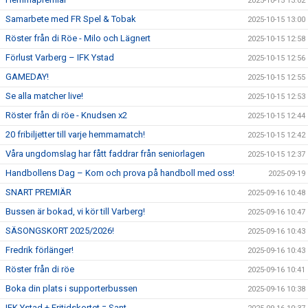
2025-10-15 13:02
Samarbete med FR Spel & Tobak
2025-10-15 13:00
Röster från di Röe - Milo och Lägnert
2025-10-15 12:58
Förlust Varberg – IFK Ystad
2025-10-15 12:56
GAMEDAY!
2025-10-15 12:55
Se alla matcher live!
2025-10-15 12:53
Röster från di röe - Knudsen x2
2025-10-15 12:44
20 fribiljetter till varje hemmamatch!
2025-10-15 12:42
Våra ungdomslag har fått faddrar från seniorlagen
2025-10-15 12:37
Handbollens Dag – Kom och prova på handboll med oss!
2025-09-19
SNART PREMIÄR
2025-09-16 10:48
Bussen är bokad, vi kör till Varberg!
2025-09-16 10:47
SÄSONGSKORT 2025/2026!
2025-09-16 10:43
Fredrik förlänger!
2025-09-16 10:43
Röster från di röe
2025-09-16 10:41
Boka din plats i supporterbussen
2025-09-16 10:38
IFK Ystad + Fritidskortet = Sant