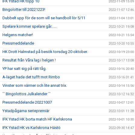
IFK Ystad HK topp 10
2022-11-09 15:09
Bingolotter till 20221223!
2022-11-07 12:46
Dubbelt upp för de som vill se handboll lör 5/11
2022-11-04 13:01
Spelare kommer spelare går......
2022-10-21 19:08
Helgens matcher!
2022-10-21 15:54
Pressmeddelande
2022-10-20 10:55
HK Drott Halmstad på besök torsdag 20 oktober.
2022-10-19 23:00
Resultat från Våra lag i helgen !
2022-10-17 13:08
YP har satt sig på rätt tåg.
2022-10-16 20:40
A-laget hade det tufft mot Rimbo
2022-10-16 01:41
Vinster som värmer och lite annat trix.
2022-10-14 15:56
`` Bingolottos Julkalender ``
2022-10-12 16:32
Pressmeddelande 20221007
2022-10-07 12:01
Ystadpågarna seriepremiär
2022-10-01 11:28
IFK Ystad HK borta match HF Karlskrona
2022-10-01 10:30
IFK Ystad HK vs Karlskrona Hästö
2022-09-30 14:47