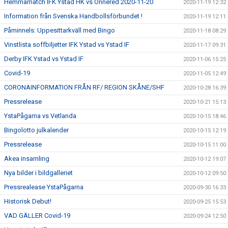
Hemmamatch IFK Ystad HK vs Önnered 2020-11-20
2020-11-19 12:32
Information från Svenska Handbollsförbundet !
2020-11-19 12:11
Påminnels: Uppesittarkväll med Bingo
2020-11-18 08:29
Vinstlista soffbiljetter IFK Ystad vs Ystad IF
2020-11-17 09:31
Derby IFK Ystad vs Ystad IF
2020-11-06 15:25
Covid-19
2020-11-05 12:49
CORONAINFORMATION FRÅN RF/ REGION SKÅNE/SHF
2020-10-28 16:39
Pressrelease
2020-10-21 15:13
YstaPågarna vs Vetlanda
2020-10-15 18:46
Bingolotto julkalender
2020-10-15 12:19
Pressrelease
2020-10-15 11:00
Akea insamling
2020-10-12 19:07
Nya bilder i bildgalleriet
2020-10-12 09:50
Pressrealease YstaPågarna
2020-09-30 16:33
Historisk Debut!
2020-09-25 15:53
VAD GÄLLER Covid-19
2020-09-24 12:50