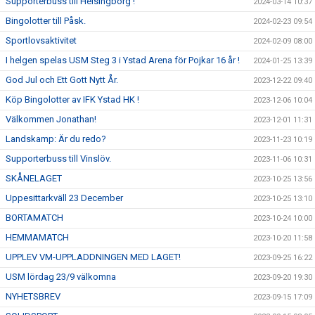
Supporterbuss till Helsingborg !
2024-03-14 10:37
Bingolotter till Påsk.
2024-02-23 09:54
Sportlovsaktivitet
2024-02-09 08:00
I helgen spelas USM Steg 3 i Ystad Arena för Pojkar 16 år !
2024-01-25 13:39
God Jul och Ett Gott Nytt År.
2023-12-22 09:40
Köp Bingolotter av IFK Ystad HK !
2023-12-06 10:04
Välkommen Jonathan!
2023-12-01 11:31
Landskamp: Är du redo?
2023-11-23 10:19
Supporterbuss till Vinslöv.
2023-11-06 10:31
SKÅNELAGET
2023-10-25 13:56
Uppesittarkväll 23 December
2023-10-25 13:10
BORTAMATCH
2023-10-24 10:00
HEMMAMATCH
2023-10-20 11:58
UPPLEV VM-UPPLADDNINGEN MED LAGET!
2023-09-25 16:22
USM lördag 23/9 välkomna
2023-09-20 19:30
NYHETSBREV
2023-09-15 17:09