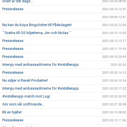
Snart är det dags...
2021-04-23 08:00
Pressrelease
2021-04-16 12:31
2021-04-09 12:41
Nu kan du köpa Bingolotter till Påskdagen!
2021-03-22 12:04
``Grattis till OS biljetterna, Jim och Niclas ``
2021-03-15 13:02
Pressrelease
2021-03-12 13:17
Pressrelease
2021-03-11 19:33
Pressrelease
2021-03-10 20:49
Intervju med ambassadörerna för #viställerupp
2021-02-26
Pressrelease
2021-02-25 14:12
Nu säljer vi Raveli Produkter!
2021-02-24 10:24
Intervju med ambassadörerna för #viställerupp
2021-02-23 17:22
#viställerupp match mot Lugi
2021-02-22 20:59
Gör som vår ordförande...
2021-02-21 20:08
Bli en hjälte!
2021-02-15 08:00
Pressrelease
2021-02-12 11:56