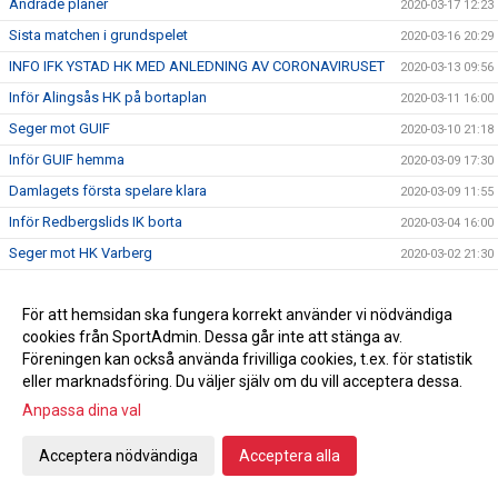
Ändrade planer
2020-03-17 12:23
Sista matchen i grundspelet
2020-03-16 20:29
INFO IFK YSTAD HK MED ANLEDNING AV CORONAVIRUSET
2020-03-13 09:56
Inför Alingsås HK på bortaplan
2020-03-11 16:00
Seger mot GUIF
2020-03-10 21:18
Inför GUIF hemma
2020-03-09 17:30
Damlagets första spelare klara
2020-03-09 11:55
Inför Redbergslids IK borta
2020-03-04 16:00
Seger mot HK Varberg
2020-03-02 21:30
Etablerad målvakt med Internationell erfarenhet klar för IFK
2020-03-02 18:30
Ystad !
För att hemsidan ska fungera korrekt använder vi nödvändiga
Inför HK Varberg på hemmaplan
2020-03-02 15:11
cookies från SportAdmin. Dessa går inte att stänga av.
Föreningen kan också använda frivilliga cookies, t.ex. för statistik
Pusselbitarna börja falla på plats
2020-02-29 18:47
eller marknadsföring. Du väljer själv om du vill acceptera dessa.
#UNIK&#10084;&#65039;
2020-02-17 15:50
Anpassa dina val
Efter match mot HK Malmö
2020-02-14 20:59
Acceptera nödvändiga
Acceptera alla
Tre IFK spelare kontrakterade för 2 nya år!
2020-02-14 17:00
Inför hemmamatch mot HK Malmö
2020-02-13 20:10