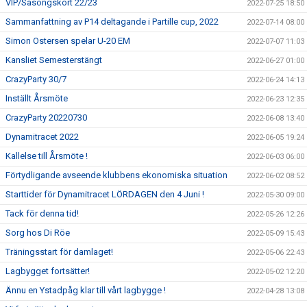
VIP/Säsongskort 22/23
2022-07-25 18:50
Sammanfattning av P14 deltagande i Partille cup, 2022
2022-07-14 08:00
Simon Ostersen spelar U-20 EM
2022-07-07 11:03
Kansliet Semesterstängt
2022-06-27 01:00
CrazyParty 30/7
2022-06-24 14:13
Inställt Årsmöte
2022-06-23 12:35
CrazyParty 20220730
2022-06-08 13:40
Dynamitracet 2022
2022-06-05 19:24
Kallelse till Årsmöte !
2022-06-03 06:00
Förtydligande avseende klubbens ekonomiska situation
2022-06-02 08:52
Starttider för Dynamitracet LÖRDAGEN den 4 Juni !
2022-05-30 09:00
Tack för denna tid!
2022-05-26 12:26
Sorg hos Di Röe
2022-05-09 15:43
Träningsstart för damlaget!
2022-05-06 22:43
Lagbygget fortsätter!
2022-05-02 12:20
Ännu en Ystadpåg klar till vårt lagbygge !
2022-04-28 13:08