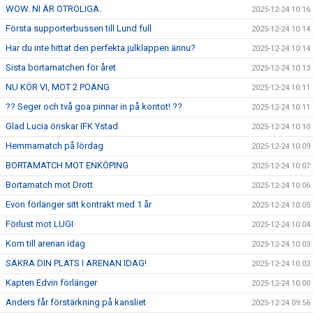
WOW. NI ÄR OTROLIGA.
2025-12-24 10:16
Första supporterbussen till Lund full
2025-12-24 10:14
Har du inte hittat den perfekta julklappen ännu?
2025-12-24 10:14
Sista bortamatchen för året
2025-12-24 10:13
NU KÖR VI, MOT 2 POÄNG
2025-12-24 10:11
?? Seger och två goa pinnar in på kontot! ??
2025-12-24 10:11
Glad Lucia önskar IFK Ystad
2025-12-24 10:10
Hemmamatch på lördag
2025-12-24 10:09
BORTAMATCH MOT ENKÖPING
2025-12-24 10:07
Bortamatch mot Drott
2025-12-24 10:06
Evon förlänger sitt kontrakt med 1 år
2025-12-24 10:05
Förlust mot LUGI
2025-12-24 10:04
Kom till arenan idag
2025-12-24 10:03
SÄKRA DIN PLATS I ARENAN IDAG!
2025-12-24 10:02
Kapten Edvin förlänger
2025-12-24 10:00
Anders får förstärkning på kansliet
2025-12-24 09:56