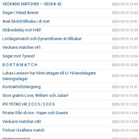
VECKANS MATCHER – VECKA 42
2025-10-15 13:45
Seger i Ystad Arena!
2025-10-15 13:42
Axel Sköld tillbaka i di röe!
2025-10-15 13:41
Skånederby mot H43!
2025-10-15 13:39
Lördagsmatch och Dynamitbaren är tillbaka!
2025-10-15 13:39
Veckans matcher v41
2025-10-15 13:37
Seger mot Tyresö!
2025-10-15 13:36
B O R T A M A T C H
2025-10-15 13:35
Lukas Larsson har blivit uttagen till U-19-landslagets
2025-10-15 13:34
träningsdagar
Kontraktsförlängning
2025-10-15 13:31
Stort grattis Love, William och Julian!
2025-10-15 13:30
IFK YSTAD HK 2 0 2 5 / 2 0 2 6
2025-10-15 13:27
Röster från di röe - Hajen och Svante
2025-10-15 13:06
Veckans matcher v40
2025-10-15 13:05
Förlust i kvällens match
2025-10-15 13:03
Hemmapremiär