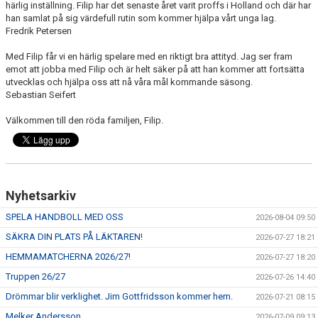
härlig inställning. Filip har det senaste året varit proffs i Holland och där har
han samlat på sig värdefull rutin som kommer hjälpa vårt unga lag.
Fredrik Petersen
Med Filip får vi en härlig spelare med en riktigt bra attityd. Jag ser fram
emot att jobba med Filip och är helt säker på att han kommer att fortsätta
utvecklas och hjälpa oss att nå våra mål kommande säsong.
Sebastian Seifert
Välkommen till den röda familjen, Filip.
Nyhetsarkiv
SPELA HANDBOLL MED OSS
2026-08-04 09:50
SÄKRA DIN PLATS PÅ LÄKTAREN!
2026-07-27 18:21
HEMMAMATCHERNA 2026/27!
2026-07-27 18:20
Truppen 26/27
2026-07-26 14:40
Drömmar blir verklighet. Jim Gottfridsson kommer hem.
2026-07-21 08:15
Melker Andersson
2026-07-09 09:13