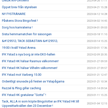
UNGA NYFÖRVÄRV
2023-04-26 17:11
Öppet brev från styrelsen
2023-04-21 15:28
NY FYSTRÄNARE
2023-04-12 14:28
Påskens Stora Bingofest !
2023-04-02 14:45
Sorg hos kamraterna !
2023-04-01 09:03
Sista hemmamatchen för säsongen
2023-03-18 11:10
&#129512; TACK SEBASTIAN &#129512;
2023-03-14 15:25
19:00 i kväll Ystad Arena.
2023-03-01 17:36
IFK Ystad:s nya borg är inte EKO-hallen
2023-02-09 20:35
IFK Ystad HK hälsar Rasmus välkommen!
2023-01-27 09:59
IFK Ystad HK hälsar Vilhelm välkommen!
2023-01-27 09:57
IFK Ystad mot Varberg 15.00
2023-01-21 12:47
Ordentligt snuvade på festen av Ystapågarna
2023-01-21 10:34
Razzel & Pling gillar caching
2023-01-14 09:54
IFK Ystad HK gratulerar "Gotte" !
2023-01-11 15:25
Tack, ALLA ni som köpte Bingolotter av IFK Ystad HK till
2023-01-04 12:15
Uppesittarkvällen den 23 December !