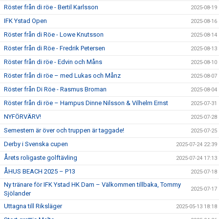
Röster från di röe - Bertil Karlsson
2025-08-19
IFK Ystad Open
2025-08-16
Röster från di Röe - Lowe Knutsson
2025-08-14
Röster från di Röe - Fredrik Petersen
2025-08-13
Röster från di röe - Edvin och Måns
2025-08-10
Röster från di röe – med Lukas och Månz
2025-08-07
Röster från Di Röe - Rasmus Broman
2025-08-04
Röster från di röe – Hampus Dinne Nilsson & Vilhelm Ernst
2025-07-31
NYFÖRVÄRV!
2025-07-28
Semestern är över och truppen är taggade!
2025-07-25
Derby i Svenska cupen
2025-07-24 22:39
Årets roligaste golftävling
2025-07-24 17:13
ÅHUS BEACH 2025 – P13
2025-07-18
Ny tränare för IFK Ystad HK Dam – Välkommen tillbaka, Tommy
2025-07-17
Sjölander
Uttagna till Riksläger
2025-05-13 18:18