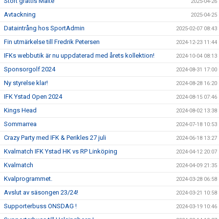
Stort grattis Malte
2025-04-26
Avtackning
2025-04-25
Dataintrång hos SportAdmin
2025-02-07 08:43
Fin utmärkelse till Fredrik Petersen
2024-12-23 11:44
IFKs webbutik är nu uppdaterad med årets kollektion!
2024-10-04 08:13
Sponsorgolf 2024
2024-08-31 17:00
Ny styrelse klar!
2024-08-28 16:20
IFK Ystad Open 2024
2024-08-15 07:46
Kings Head
2024-08-02 13:38
Sommarrea
2024-07-18 10:53
Crazy Party med IFK & Perikles 27 juli
2024-06-18 13:27
Kvalmatch IFK Ystad HK vs RP Linköping
2024-04-12 20:07
Kvalmatch
2024-04-09 21:35
Kvalprogrammet.
2024-03-28 06:58
Avslut av säsongen 23/24!
2024-03-21 10:58
Supporterbuss ONSDAG !
2024-03-19 10:46