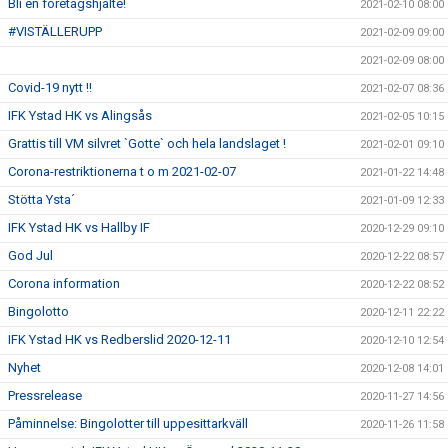
Bli en företagshjälte!
2021-02-10 08:00
#VISTÄLLERUPP
2021-02-09 09:00
2021-02-09 08:00
Covid-19 nytt !!
2021-02-07 08:36
IFK Ystad HK vs Alingsås
2021-02-05 10:15
Grattis till VM silvret `Gotte` och hela landslaget !
2021-02-01 09:10
Corona-restriktionerna t o m 2021-02-07
2021-01-22 14:48
Stötta Ysta´
2021-01-09 12:33
IFK Ystad HK vs Hallby IF
2020-12-29 09:10
God Jul
2020-12-22 08:57
Corona information
2020-12-22 08:52
Bingolotto
2020-12-11 22:22
IFK Ystad HK vs Redberslid 2020-12-11
2020-12-10 12:54
Nyhet
2020-12-08 14:01
Pressrelease
2020-11-27 14:56
Påminnelse: Bingolotter till uppesittarkväll
2020-11-26 11:58