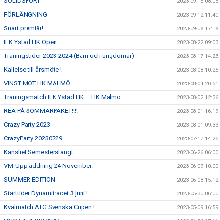
SOLIDSPORT
2023-09-15 08:05
FÖRLÄNGNING
2023-09-12 11:40
Snart premiär!
2023-09-08 17:18
IFK Ystad HK Open
2023-08-22 09:03
Träningstider 2023-2024 (Barn och ungdomar)
2023-08-17 14:23
Kallelse till årsmöte !
2023-08-08 10:25
VINST MOT HK MALMÖ
2023-08-04 20:51
Träningsmatch IFK Ystad HK – HK Malmö
2023-08-02 12:36
REA PÅ SOMMARPAKET!!!!
2023-08-01 16:19
Crazy Party 2023
2023-08-01 09:33
CrazyParty 20230729
2023-07-17 14:25
Kansliet Semesterstängt.
2023-06-26 06:00
VM-Uppladdning 24 November.
2023-06-09 10:00
SUMMER EDITION
2023-06-08 15:12
Starttider Dynamitracet 3 juni !
2023-05-30 06:00
Kvalmatch ATG Svenska Cupen !
2023-05-09 16:59