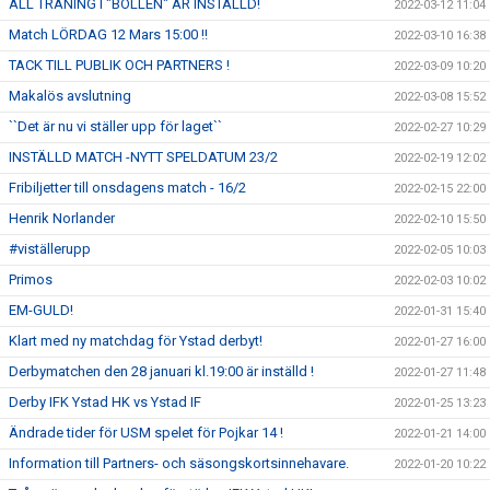
ALL TRÄNING I "BOLLEN" ÄR INSTÄLLD!
2022-03-12 11:04
Match LÖRDAG 12 Mars 15:00 !!
2022-03-10 16:38
TACK TILL PUBLIK OCH PARTNERS !
2022-03-09 10:20
Makalös avslutning
2022-03-08 15:52
``Det är nu vi ställer upp för laget``
2022-02-27 10:29
INSTÄLLD MATCH -NYTT SPELDATUM 23/2
2022-02-19 12:02
Fribiljetter till onsdagens match - 16/2
2022-02-15 22:00
Henrik Norlander
2022-02-10 15:50
#viställerupp
2022-02-05 10:03
Primos
2022-02-03 10:02
EM-GULD!
2022-01-31 15:40
Klart med ny matchdag för Ystad derbyt!
2022-01-27 16:00
Derbymatchen den 28 januari kl.19:00 är inställd !
2022-01-27 11:48
Derby IFK Ystad HK vs Ystad IF
2022-01-25 13:23
Ändrade tider för USM spelet för Pojkar 14 !
2022-01-21 14:00
Information till Partners- och säsongskortsinnehavare.
2022-01-20 10:22