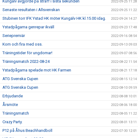
Kungälv avgjorde på straff i sista sekunden
2022-09-25 11:28
Senaste resultaten i Allsvenskan
2022-09-25 11:22
Stubinen torr IFK Ystad HK möter Kungälv HK kl.15.00 idag.
2022-09-24 14:27
Ystadpågarna genrepar ikväll
2022-09-23 17:48
Seriepremiär
2022-09-16 08:54
Kom och fira med oss.
2022-09-13 09:03
Träningstider för ungdomar!
2022-09-07 08:56
Träningsmatch 2022-08-24
2022-08-22 11:54
Ystadpågarna spelade mot HK Farmen
2022-08-21 17:18
ATG Svenska Cupen
2022-08-15 12:14
ATG Svenska Cupen
2022-08-10 09:59
Erbjudande
2022-08-08 10:01
Årsmöte
2022-08-06 18:00
Träningsmatch
2022-08-05 11:22
Crazy Party.
2022-08-01 13:11
P12 på Åhus Beachhandboll
2022-07-30 12:01