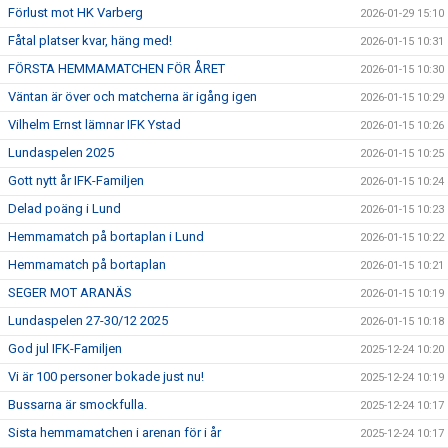
Förlust mot HK Varberg
2026-01-29 15:10
Fåtal platser kvar, häng med!
2026-01-15 10:31
FÖRSTA HEMMAMATCHEN FÖR ÅRET
2026-01-15 10:30
Väntan är över och matcherna är igång igen
2026-01-15 10:29
Vilhelm Ernst lämnar IFK Ystad
2026-01-15 10:26
Lundaspelen 2025
2026-01-15 10:25
Gott nytt år IFK-Familjen
2026-01-15 10:24
Delad poäng i Lund
2026-01-15 10:23
Hemmamatch på bortaplan i Lund
2026-01-15 10:22
Hemmamatch på bortaplan
2026-01-15 10:21
SEGER MOT ARANÄS
2026-01-15 10:19
Lundaspelen 27-30/12 2025
2026-01-15 10:18
God jul IFK-Familjen
2025-12-24 10:20
Vi är 100 personer bokade just nu!
2025-12-24 10:19
Bussarna är smockfulla.
2025-12-24 10:17
Sista hemmamatchen i arenan för i år
2025-12-24 10:17