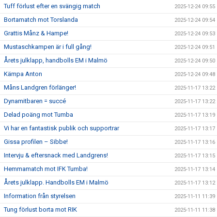
Tuff förlust efter en svängig match
2025-12-24 09:55
Bortamatch mot Torslanda
2025-12-24 09:54
Grattis Månz & Hampe!
2025-12-24 09:53
Mustaschkampen är i full gång!
2025-12-24 09:51
Årets julklapp, handbolls EM i Malmö
2025-12-24 09:50
Kämpa Anton
2025-12-24 09:48
Måns Landgren förlänger!
2025-11-17 13:22
Dynamitbaren = succé
2025-11-17 13:22
Delad poäng mot Tumba
2025-11-17 13:19
Vi har en fantastisk publik och supportrar
2025-11-17 13:17
Gissa profilen – Sibbe!
2025-11-17 13:16
Intervju & eftersnack med Landgrens!
2025-11-17 13:15
Hemmamatch mot IFK Tumba!
2025-11-17 13:14
Årets julklapp. Handbolls EM i Malmö
2025-11-17 13:12
Information från styrelsen
2025-11-11 11:39
Tung förlust borta mot RIK
2025-11-11 11:38