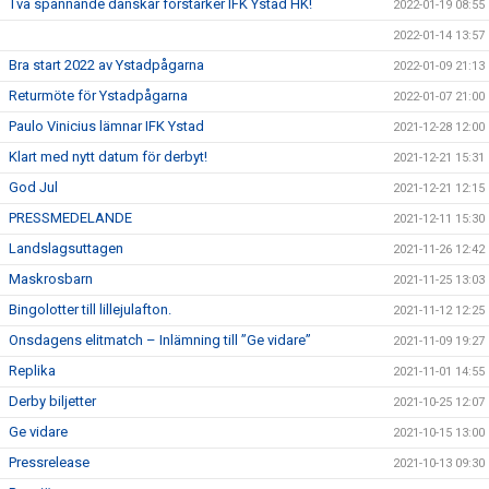
Två spännande danskar förstärker IFK Ystad HK!
2022-01-19 08:55
2022-01-14 13:57
Bra start 2022 av Ystadpågarna
2022-01-09 21:13
Returmöte för Ystadpågarna
2022-01-07 21:00
Paulo Vinicius lämnar IFK Ystad
2021-12-28 12:00
Klart med nytt datum för derbyt!
2021-12-21 15:31
God Jul
2021-12-21 12:15
PRESSMEDELANDE
2021-12-11 15:30
Landslagsuttagen
2021-11-26 12:42
Maskrosbarn
2021-11-25 13:03
Bingolotter till lillejulafton.
2021-11-12 12:25
Onsdagens elitmatch – Inlämning till ”Ge vidare”
2021-11-09 19:27
Replika
2021-11-01 14:55
Derby biljetter
2021-10-25 12:07
Ge vidare
2021-10-15 13:00
Pressrelease
2021-10-13 09:30