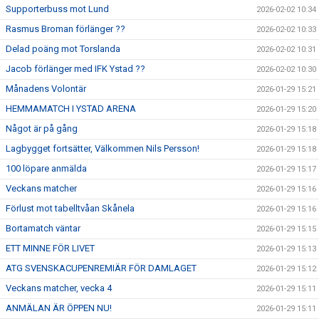
Supporterbuss mot Lund
2026-02-02 10:34
Rasmus Broman förlänger ??
2026-02-02 10:33
Delad poäng mot Torslanda
2026-02-02 10:31
Jacob förlänger med IFK Ystad ??
2026-02-02 10:30
Månadens Volontär
2026-01-29 15:21
HEMMAMATCH I YSTAD ARENA
2026-01-29 15:20
Något är på gång
2026-01-29 15:18
Lagbygget fortsätter, Välkommen Nils Persson!
2026-01-29 15:18
100 löpare anmälda
2026-01-29 15:17
Veckans matcher
2026-01-29 15:16
Förlust mot tabelltvåan Skånela
2026-01-29 15:16
Bortamatch väntar
2026-01-29 15:15
ETT MINNE FÖR LIVET
2026-01-29 15:13
ATG SVENSKACUPENREMIÄR FÖR DAMLAGET
2026-01-29 15:12
Veckans matcher, vecka 4
2026-01-29 15:11
ANMÄLAN ÄR ÖPPEN NU!
2026-01-29 15:11