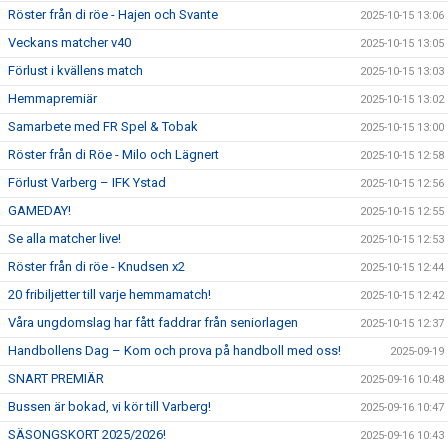
Röster från di röe - Hajen och Svante
2025-10-15 13:06
Veckans matcher v40
2025-10-15 13:05
Förlust i kvällens match
2025-10-15 13:03
Hemmapremiär
2025-10-15 13:02
Samarbete med FR Spel & Tobak
2025-10-15 13:00
Röster från di Röe - Milo och Lägnert
2025-10-15 12:58
Förlust Varberg – IFK Ystad
2025-10-15 12:56
GAMEDAY!
2025-10-15 12:55
Se alla matcher live!
2025-10-15 12:53
Röster från di röe - Knudsen x2
2025-10-15 12:44
20 fribiljetter till varje hemmamatch!
2025-10-15 12:42
Våra ungdomslag har fått faddrar från seniorlagen
2025-10-15 12:37
Handbollens Dag – Kom och prova på handboll med oss!
2025-09-19
SNART PREMIÄR
2025-09-16 10:48
Bussen är bokad, vi kör till Varberg!
2025-09-16 10:47
SÄSONGSKORT 2025/2026!
2025-09-16 10:43