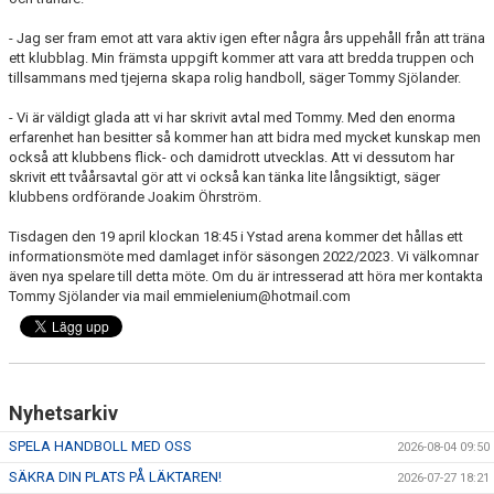
- Jag ser fram emot att vara aktiv igen efter några års uppehåll från att träna
ett klubblag. Min främsta uppgift kommer att vara att bredda truppen och
tillsammans med tjejerna skapa rolig handboll, säger Tommy Sjölander.
- Vi är väldigt glada att vi har skrivit avtal med Tommy. Med den enorma
erfarenhet han besitter så kommer han att bidra med mycket kunskap men
också att klubbens flick- och damidrott utvecklas. Att vi dessutom har
skrivit ett tvåårsavtal gör att vi också kan tänka lite långsiktigt, säger
klubbens ordförande Joakim Öhrström.
Tisdagen den 19 april klockan 18:45 i Ystad arena kommer det hållas ett
informationsmöte med damlaget inför säsongen 2022/2023. Vi välkomnar
även nya spelare till detta möte. Om du är intresserad att höra mer kontakta
Tommy Sjölander via mail emmielenium@hotmail.com
Nyhetsarkiv
SPELA HANDBOLL MED OSS
2026-08-04 09:50
SÄKRA DIN PLATS PÅ LÄKTAREN!
2026-07-27 18:21