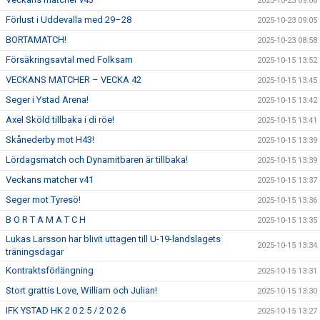
2025-10-23 09:06
Förlust i Uddevalla med 29–28
2025-10-23 09:05
BORTAMATCH!
2025-10-23 08:58
Försäkringsavtal med Folksam
2025-10-15 13:52
VECKANS MATCHER – VECKA 42
2025-10-15 13:45
Seger i Ystad Arena!
2025-10-15 13:42
Axel Sköld tillbaka i di röe!
2025-10-15 13:41
Skånederby mot H43!
2025-10-15 13:39
Lördagsmatch och Dynamitbaren är tillbaka!
2025-10-15 13:39
Veckans matcher v41
2025-10-15 13:37
Seger mot Tyresö!
2025-10-15 13:36
B O R T A M A T C H
2025-10-15 13:35
Lukas Larsson har blivit uttagen till U-19-landslagets
2025-10-15 13:34
träningsdagar
Kontraktsförlängning
2025-10-15 13:31
Stort grattis Love, William och Julian!
2025-10-15 13:30
IFK YSTAD HK 2 0 2 5 / 2 0 2 6
2025-10-15 13:27