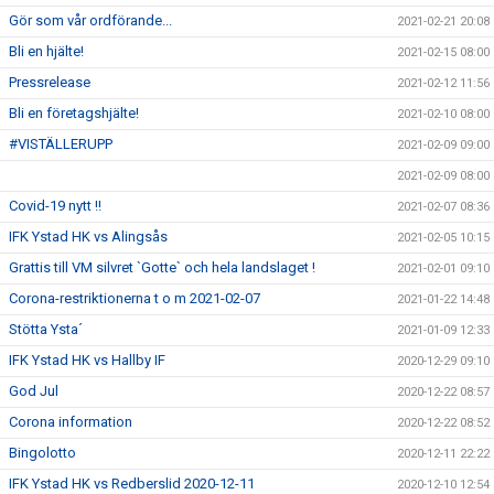
Gör som vår ordförande...
2021-02-21 20:08
Bli en hjälte!
2021-02-15 08:00
Pressrelease
2021-02-12 11:56
Bli en företagshjälte!
2021-02-10 08:00
#VISTÄLLERUPP
2021-02-09 09:00
2021-02-09 08:00
Covid-19 nytt !!
2021-02-07 08:36
IFK Ystad HK vs Alingsås
2021-02-05 10:15
Grattis till VM silvret `Gotte` och hela landslaget !
2021-02-01 09:10
Corona-restriktionerna t o m 2021-02-07
2021-01-22 14:48
Stötta Ysta´
2021-01-09 12:33
IFK Ystad HK vs Hallby IF
2020-12-29 09:10
God Jul
2020-12-22 08:57
Corona information
2020-12-22 08:52
Bingolotto
2020-12-11 22:22
IFK Ystad HK vs Redberslid 2020-12-11
2020-12-10 12:54