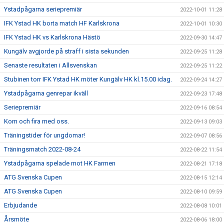
Ystadpågarna seriepremiär
2022-10-01 11:28
IFK Ystad HK borta match HF Karlskrona
2022-10-01 10:30
IFK Ystad HK vs Karlskrona Hästö
2022-09-30 14:47
Kungälv avgjorde på straff i sista sekunden
2022-09-25 11:28
Senaste resultaten i Allsvenskan
2022-09-25 11:22
Stubinen torr IFK Ystad HK möter Kungälv HK kl.15.00 idag.
2022-09-24 14:27
Ystadpågarna genrepar ikväll
2022-09-23 17:48
Seriepremiär
2022-09-16 08:54
Kom och fira med oss.
2022-09-13 09:03
Träningstider för ungdomar!
2022-09-07 08:56
Träningsmatch 2022-08-24
2022-08-22 11:54
Ystadpågarna spelade mot HK Farmen
2022-08-21 17:18
ATG Svenska Cupen
2022-08-15 12:14
ATG Svenska Cupen
2022-08-10 09:59
Erbjudande
2022-08-08 10:01
Årsmöte
2022-08-06 18:00