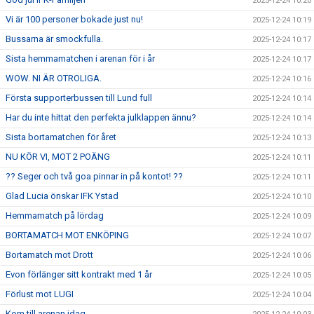
2025-12-24 10:20
Vi är 100 personer bokade just nu!
2025-12-24 10:19
Bussarna är smockfulla.
2025-12-24 10:17
Sista hemmamatchen i arenan för i år
2025-12-24 10:17
WOW. NI ÄR OTROLIGA.
2025-12-24 10:16
Första supporterbussen till Lund full
2025-12-24 10:14
Har du inte hittat den perfekta julklappen ännu?
2025-12-24 10:14
Sista bortamatchen för året
2025-12-24 10:13
NU KÖR VI, MOT 2 POÄNG
2025-12-24 10:11
?? Seger och två goa pinnar in på kontot! ??
2025-12-24 10:11
Glad Lucia önskar IFK Ystad
2025-12-24 10:10
Hemmamatch på lördag
2025-12-24 10:09
BORTAMATCH MOT ENKÖPING
2025-12-24 10:07
Bortamatch mot Drott
2025-12-24 10:06
Evon förlänger sitt kontrakt med 1 år
2025-12-24 10:05
Förlust mot LUGI
2025-12-24 10:04
Kom till arenan idag