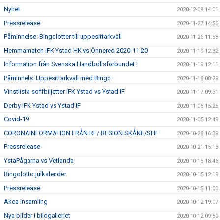
Nyhet
2020-12-08 14:01
Pressrelease
2020-11-27 14:56
Påminnelse: Bingolotter till uppesittarkväll
2020-11-26 11:58
Hemmamatch IFK Ystad HK vs Önnered 2020-11-20
2020-11-19 12:32
Information från Svenska Handbollsförbundet !
2020-11-19 12:11
Påminnels: Uppesittarkväll med Bingo
2020-11-18 08:29
Vinstlista soffbiljetter IFK Ystad vs Ystad IF
2020-11-17 09:31
Derby IFK Ystad vs Ystad IF
2020-11-06 15:25
Covid-19
2020-11-05 12:49
CORONAINFORMATION FRÅN RF/ REGION SKÅNE/SHF
2020-10-28 16:39
Pressrelease
2020-10-21 15:13
YstaPågarna vs Vetlanda
2020-10-15 18:46
Bingolotto julkalender
2020-10-15 12:19
Pressrelease
2020-10-15 11:00
Akea insamling
2020-10-12 19:07
Nya bilder i bildgalleriet
2020-10-12 09:50