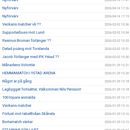
2026-04-14 17:41
Nyförvärv
2026-04-14 17:26
Nyförvärv
2026-04-14 17:19
Veckans matcher v6 ??
2026-02-02 10:36
Supporterbuss mot Lund
2026-02-02 10:34
Rasmus Broman förlänger ??
2026-02-02 10:33
Delad poäng mot Torslanda
2026-02-02 10:31
Jacob förlänger med IFK Ystad ??
2026-02-02 10:30
Månadens Volontär
2026-01-29 15:21
HEMMAMATCH I YSTAD ARENA
2026-01-29 15:20
Något är på gång
2026-01-29 15:18
Lagbygget fortsätter, Välkommen Nils Persson!
2026-01-29 15:18
100 löpare anmälda
2026-01-29 15:17
Veckans matcher
2026-01-29 15:16
Förlust mot tabelltvåan Skånela
2026-01-29 15:16
Bortamatch väntar
2026-01-29 15:15
ETT MINNE FÖR LIVET