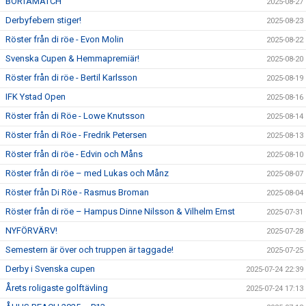
BORTAMATCH
2025-08-27
Derbyfebern stiger!
2025-08-23
Röster från di röe - Evon Molin
2025-08-22
Svenska Cupen & Hemmapremiär!
2025-08-20
Röster från di röe - Bertil Karlsson
2025-08-19
IFK Ystad Open
2025-08-16
Röster från di Röe - Lowe Knutsson
2025-08-14
Röster från di Röe - Fredrik Petersen
2025-08-13
Röster från di röe - Edvin och Måns
2025-08-10
Röster från di röe – med Lukas och Månz
2025-08-07
Röster från Di Röe - Rasmus Broman
2025-08-04
Röster från di röe – Hampus Dinne Nilsson & Vilhelm Ernst
2025-07-31
NYFÖRVÄRV!
2025-07-28
Semestern är över och truppen är taggade!
2025-07-25
Derby i Svenska cupen
2025-07-24 22:39
Årets roligaste golftävling
2025-07-24 17:13