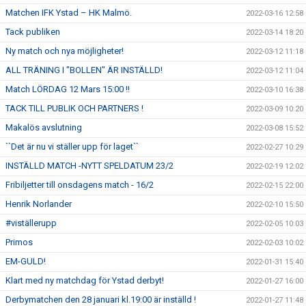
Matchen IFK Ystad – HK Malmö.
2022-03-16 12:58
Tack publiken
2022-03-14 18:20
Ny match och nya möjligheter!
2022-03-12 11:18
ALL TRÄNING I "BOLLEN" ÄR INSTÄLLD!
2022-03-12 11:04
Match LÖRDAG 12 Mars 15:00 !!
2022-03-10 16:38
TACK TILL PUBLIK OCH PARTNERS !
2022-03-09 10:20
Makalös avslutning
2022-03-08 15:52
``Det är nu vi ställer upp för laget``
2022-02-27 10:29
INSTÄLLD MATCH -NYTT SPELDATUM 23/2
2022-02-19 12:02
Fribiljetter till onsdagens match - 16/2
2022-02-15 22:00
Henrik Norlander
2022-02-10 15:50
#viställerupp
2022-02-05 10:03
Primos
2022-02-03 10:02
EM-GULD!
2022-01-31 15:40
Klart med ny matchdag för Ystad derbyt!
2022-01-27 16:00
Derbymatchen den 28 januari kl.19:00 är inställd !
2022-01-27 11:48