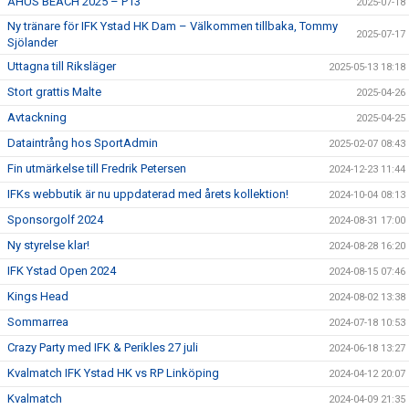
ÅHUS BEACH 2025 – P13
2025-07-18
Ny tränare för IFK Ystad HK Dam – Välkommen tillbaka, Tommy
2025-07-17
Sjölander
Uttagna till Riksläger
2025-05-13 18:18
Stort grattis Malte
2025-04-26
Avtackning
2025-04-25
Dataintrång hos SportAdmin
2025-02-07 08:43
Fin utmärkelse till Fredrik Petersen
2024-12-23 11:44
IFKs webbutik är nu uppdaterad med årets kollektion!
2024-10-04 08:13
Sponsorgolf 2024
2024-08-31 17:00
Ny styrelse klar!
2024-08-28 16:20
IFK Ystad Open 2024
2024-08-15 07:46
Kings Head
2024-08-02 13:38
Sommarrea
2024-07-18 10:53
Crazy Party med IFK & Perikles 27 juli
2024-06-18 13:27
Kvalmatch IFK Ystad HK vs RP Linköping
2024-04-12 20:07
Kvalmatch
2024-04-09 21:35