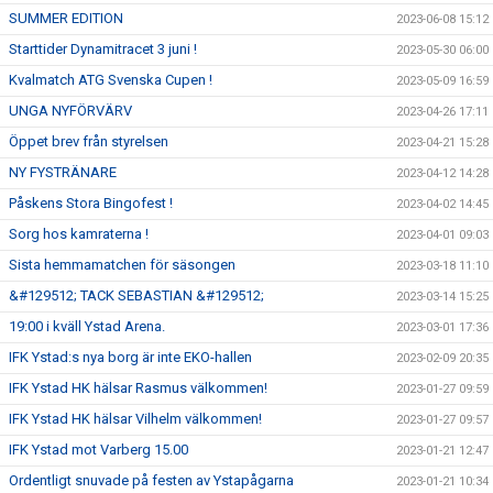
SUMMER EDITION
2023-06-08 15:12
Starttider Dynamitracet 3 juni !
2023-05-30 06:00
Kvalmatch ATG Svenska Cupen !
2023-05-09 16:59
UNGA NYFÖRVÄRV
2023-04-26 17:11
Öppet brev från styrelsen
2023-04-21 15:28
NY FYSTRÄNARE
2023-04-12 14:28
Påskens Stora Bingofest !
2023-04-02 14:45
Sorg hos kamraterna !
2023-04-01 09:03
Sista hemmamatchen för säsongen
2023-03-18 11:10
&#129512; TACK SEBASTIAN &#129512;
2023-03-14 15:25
19:00 i kväll Ystad Arena.
2023-03-01 17:36
IFK Ystad:s nya borg är inte EKO-hallen
2023-02-09 20:35
IFK Ystad HK hälsar Rasmus välkommen!
2023-01-27 09:59
IFK Ystad HK hälsar Vilhelm välkommen!
2023-01-27 09:57
IFK Ystad mot Varberg 15.00
2023-01-21 12:47
Ordentligt snuvade på festen av Ystapågarna
2023-01-21 10:34