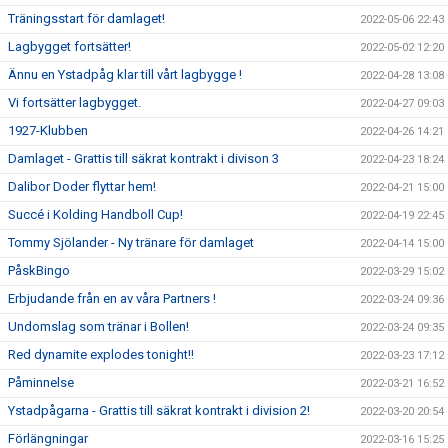
Träningsstart för damlaget!
2022-05-06 22:43
Lagbygget fortsätter!
2022-05-02 12:20
Ännu en Ystadpåg klar till vårt lagbygge !
2022-04-28 13:08
Vi fortsätter lagbygget.
2022-04-27 09:03
1927-Klubben
2022-04-26 14:21
Damlaget - Grattis till säkrat kontrakt i divison 3
2022-04-23 18:24
Dalibor Doder flyttar hem!
2022-04-21 15:00
Succé i Kolding Handboll Cup!
2022-04-19 22:45
Tommy Sjölander - Ny tränare för damlaget
2022-04-14 15:00
PåskBingo
2022-03-29 15:02
Erbjudande från en av våra Partners !
2022-03-24 09:36
Undomslag som tränar i Bollen!
2022-03-24 09:35
Red dynamite explodes tonight!!
2022-03-23 17:12
Påminnelse
2022-03-21 16:52
Ystadpågarna - Grattis till säkrat kontrakt i division 2!
2022-03-20 20:54
Förlängningar
2022-03-16 15:25