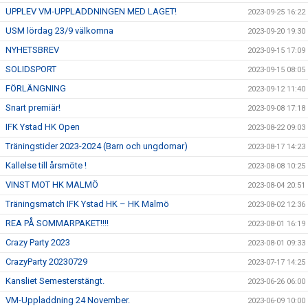
UPPLEV VM-UPPLADDNINGEN MED LAGET!
2023-09-25 16:22
USM lördag 23/9 välkomna
2023-09-20 19:30
NYHETSBREV
2023-09-15 17:09
SOLIDSPORT
2023-09-15 08:05
FÖRLÄNGNING
2023-09-12 11:40
Snart premiär!
2023-09-08 17:18
IFK Ystad HK Open
2023-08-22 09:03
Träningstider 2023-2024 (Barn och ungdomar)
2023-08-17 14:23
Kallelse till årsmöte !
2023-08-08 10:25
VINST MOT HK MALMÖ
2023-08-04 20:51
Träningsmatch IFK Ystad HK – HK Malmö
2023-08-02 12:36
REA PÅ SOMMARPAKET!!!!
2023-08-01 16:19
Crazy Party 2023
2023-08-01 09:33
CrazyParty 20230729
2023-07-17 14:25
Kansliet Semesterstängt.
2023-06-26 06:00
VM-Uppladdning 24 November.
2023-06-09 10:00