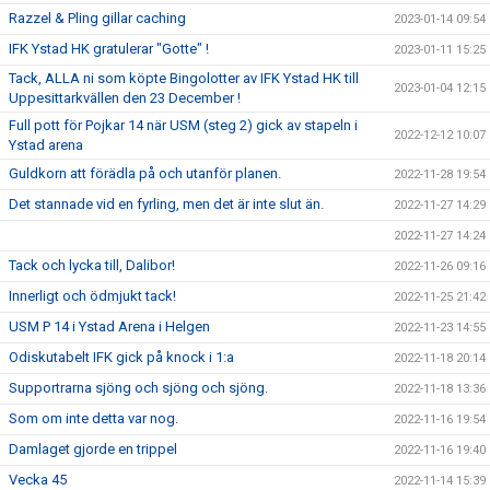
Razzel & Pling gillar caching
2023-01-14 09:54
IFK Ystad HK gratulerar "Gotte" !
2023-01-11 15:25
Tack, ALLA ni som köpte Bingolotter av IFK Ystad HK till
2023-01-04 12:15
Uppesittarkvällen den 23 December !
Full pott för Pojkar 14 när USM (steg 2) gick av stapeln i
2022-12-12 10:07
Ystad arena
Guldkorn att förädla på och utanför planen.
2022-11-28 19:54
Det stannade vid en fyrling, men det är inte slut än.
2022-11-27 14:29
2022-11-27 14:24
Tack och lycka till, Dalibor!
2022-11-26 09:16
Innerligt och ödmjukt tack!
2022-11-25 21:42
USM P 14 i Ystad Arena i Helgen
2022-11-23 14:55
Odiskutabelt IFK gick på knock i 1:a
2022-11-18 20:14
Supportrarna sjöng och sjöng och sjöng.
2022-11-18 13:36
Som om inte detta var nog.
2022-11-16 19:54
Damlaget gjorde en trippel
2022-11-16 19:40
Vecka 45
2022-11-14 15:39