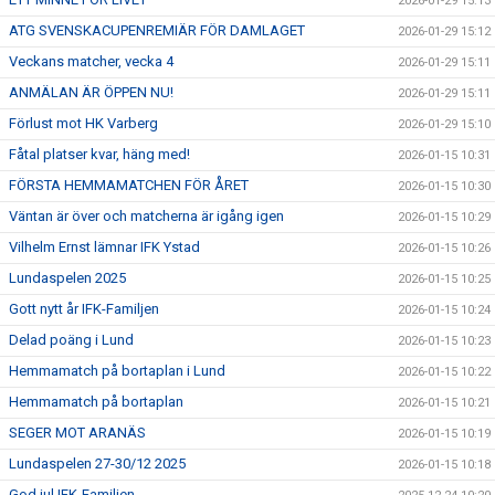
2026-01-29 15:13
ATG SVENSKACUPENREMIÄR FÖR DAMLAGET
2026-01-29 15:12
Veckans matcher, vecka 4
2026-01-29 15:11
ANMÄLAN ÄR ÖPPEN NU!
2026-01-29 15:11
Förlust mot HK Varberg
2026-01-29 15:10
Fåtal platser kvar, häng med!
2026-01-15 10:31
FÖRSTA HEMMAMATCHEN FÖR ÅRET
2026-01-15 10:30
Väntan är över och matcherna är igång igen
2026-01-15 10:29
Vilhelm Ernst lämnar IFK Ystad
2026-01-15 10:26
Lundaspelen 2025
2026-01-15 10:25
Gott nytt år IFK-Familjen
2026-01-15 10:24
Delad poäng i Lund
2026-01-15 10:23
Hemmamatch på bortaplan i Lund
2026-01-15 10:22
Hemmamatch på bortaplan
2026-01-15 10:21
SEGER MOT ARANÄS
2026-01-15 10:19
Lundaspelen 27-30/12 2025
2026-01-15 10:18
God jul IFK-Familjen