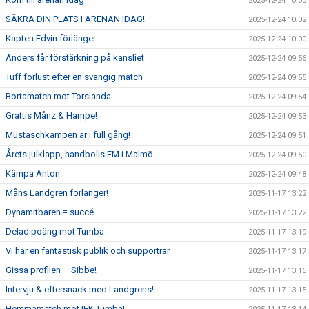
2025-12-24 10:03
SÄKRA DIN PLATS I ARENAN IDAG!
2025-12-24 10:02
Kapten Edvin förlänger
2025-12-24 10:00
Anders får förstärkning på kansliet
2025-12-24 09:56
Tuff förlust efter en svängig match
2025-12-24 09:55
Bortamatch mot Torslanda
2025-12-24 09:54
Grattis Månz & Hampe!
2025-12-24 09:53
Mustaschkampen är i full gång!
2025-12-24 09:51
Årets julklapp, handbolls EM i Malmö
2025-12-24 09:50
Kämpa Anton
2025-12-24 09:48
Måns Landgren förlänger!
2025-11-17 13:22
Dynamitbaren = succé
2025-11-17 13:22
Delad poäng mot Tumba
2025-11-17 13:19
Vi har en fantastisk publik och supportrar
2025-11-17 13:17
Gissa profilen – Sibbe!
2025-11-17 13:16
Intervju & eftersnack med Landgrens!
2025-11-17 13:15
Hemmamatch mot IFK Tumba!