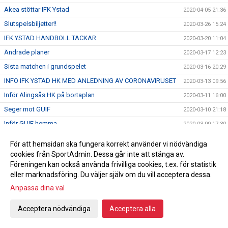
Akea stöttar IFK Ystad
2020-04-05 21:36
Slutspelsbiljetter!!
2020-03-26 15:24
IFK YSTAD HANDBOLL TACKAR
2020-03-20 11:04
Ändrade planer
2020-03-17 12:23
Sista matchen i grundspelet
2020-03-16 20:29
INFO IFK YSTAD HK MED ANLEDNING AV CORONAVIRUSET
2020-03-13 09:56
Inför Alingsås HK på bortaplan
2020-03-11 16:00
Seger mot GUIF
2020-03-10 21:18
Inför GUIF hemma
2020-03-09 17:30
Damlagets första spelare klara
2020-03-09 11:55
För att hemsidan ska fungera korrekt använder vi nödvändiga
Inför Redbergslids IK borta
2020-03-04 16:00
cookies från SportAdmin. Dessa går inte att stänga av.
Föreningen kan också använda frivilliga cookies, t.ex. för statistik
Seger mot HK Varberg
2020-03-02 21:30
eller marknadsföring. Du väljer själv om du vill acceptera dessa.
Etablerad målvakt med Internationell erfarenhet klar för IFK
2020-03-02 18:30
Anpassa dina val
Ystad !
Inför HK Varberg på hemmaplan
2020-03-02 15:11
Acceptera nödvändiga
Acceptera alla
Pusselbitarna börja falla på plats
2020-02-29 18:47