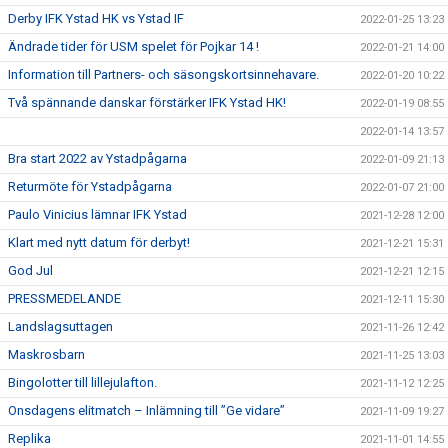
Derby IFK Ystad HK vs Ystad IF
2022-01-25 13:23
Ändrade tider för USM spelet för Pojkar 14 !
2022-01-21 14:00
Information till Partners- och säsongskortsinnehavare.
2022-01-20 10:22
Två spännande danskar förstärker IFK Ystad HK!
2022-01-19 08:55
2022-01-14 13:57
Bra start 2022 av Ystadpågarna
2022-01-09 21:13
Returmöte för Ystadpågarna
2022-01-07 21:00
Paulo Vinicius lämnar IFK Ystad
2021-12-28 12:00
Klart med nytt datum för derbyt!
2021-12-21 15:31
God Jul
2021-12-21 12:15
PRESSMEDELANDE
2021-12-11 15:30
Landslagsuttagen
2021-11-26 12:42
Maskrosbarn
2021-11-25 13:03
Bingolotter till lillejulafton.
2021-11-12 12:25
Onsdagens elitmatch – Inlämning till ”Ge vidare”
2021-11-09 19:27
Replika
2021-11-01 14:55