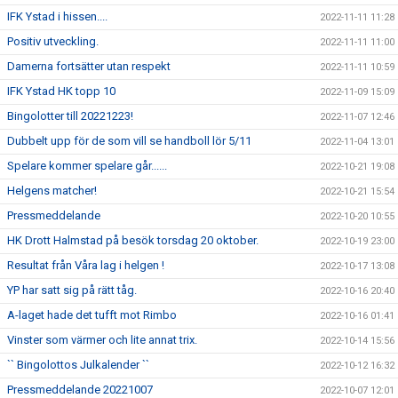
IFK Ystad i hissen....
2022-11-11 11:28
Positiv utveckling.
2022-11-11 11:00
Damerna fortsätter utan respekt
2022-11-11 10:59
IFK Ystad HK topp 10
2022-11-09 15:09
Bingolotter till 20221223!
2022-11-07 12:46
Dubbelt upp för de som vill se handboll lör 5/11
2022-11-04 13:01
Spelare kommer spelare går......
2022-10-21 19:08
Helgens matcher!
2022-10-21 15:54
Pressmeddelande
2022-10-20 10:55
HK Drott Halmstad på besök torsdag 20 oktober.
2022-10-19 23:00
Resultat från Våra lag i helgen !
2022-10-17 13:08
YP har satt sig på rätt tåg.
2022-10-16 20:40
A-laget hade det tufft mot Rimbo
2022-10-16 01:41
Vinster som värmer och lite annat trix.
2022-10-14 15:56
`` Bingolottos Julkalender ``
2022-10-12 16:32
Pressmeddelande 20221007
2022-10-07 12:01