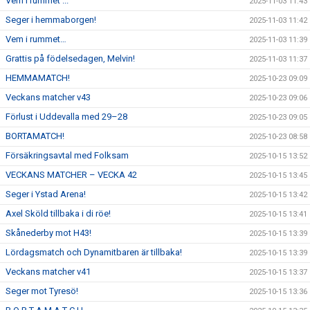
Vem i rummet ...
2025-11-03 11:43
Seger i hemmaborgen!
2025-11-03 11:42
Vem i rummet…
2025-11-03 11:39
Grattis på födelsedagen, Melvin!
2025-11-03 11:37
HEMMAMATCH!
2025-10-23 09:09
Veckans matcher v43
2025-10-23 09:06
Förlust i Uddevalla med 29–28
2025-10-23 09:05
BORTAMATCH!
2025-10-23 08:58
Försäkringsavtal med Folksam
2025-10-15 13:52
VECKANS MATCHER – VECKA 42
2025-10-15 13:45
Seger i Ystad Arena!
2025-10-15 13:42
Axel Sköld tillbaka i di röe!
2025-10-15 13:41
Skånederby mot H43!
2025-10-15 13:39
Lördagsmatch och Dynamitbaren är tillbaka!
2025-10-15 13:39
Veckans matcher v41
2025-10-15 13:37
Seger mot Tyresö!
2025-10-15 13:36