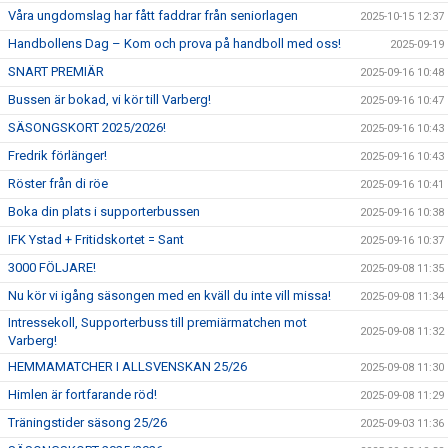
Våra ungdomslag har fått faddrar från seniorlagen
2025-10-15 12:37
Handbollens Dag – Kom och prova på handboll med oss!
2025-09-19
SNART PREMIÄR
2025-09-16 10:48
Bussen är bokad, vi kör till Varberg!
2025-09-16 10:47
SÄSONGSKORT 2025/2026!
2025-09-16 10:43
Fredrik förlänger!
2025-09-16 10:43
Röster från di röe
2025-09-16 10:41
Boka din plats i supporterbussen
2025-09-16 10:38
IFK Ystad + Fritidskortet = Sant
2025-09-16 10:37
3000 FÖLJARE!
2025-09-08 11:35
Nu kör vi igång säsongen med en kväll du inte vill missa!
2025-09-08 11:34
Intressekoll, Supporterbuss till premiärmatchen mot
2025-09-08 11:32
Varberg!
HEMMAMATCHER I ALLSVENSKAN 25/26
2025-09-08 11:30
Himlen är fortfarande röd!
2025-09-08 11:29
Träningstider säsong 25/26
2025-09-03 11:36