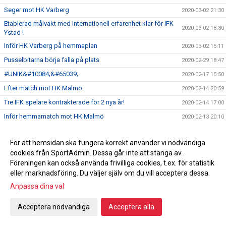
Seger mot HK Varberg
2020-03-02 21:30
Etablerad målvakt med Internationell erfarenhet klar för IFK
2020-03-02 18:30
Ystad !
Inför HK Varberg på hemmaplan
2020-03-02 15:11
Pusselbitarna börja falla på plats
2020-02-29 18:47
#UNIK&#10084;&#65039;
2020-02-17 15:50
Efter match mot HK Malmö
2020-02-14 20:59
Tre IFK spelare kontrakterade för 2 nya år!
2020-02-14 17:00
Inför hemmamatch mot HK Malmö
2020-02-13 20:10
För er som beställt Derby biljetter
2020-02-11 17:40
För att hemsidan ska fungera korrekt använder vi nödvändiga
Köp biljett redan nu till Derbyt
2020-02-04 13:39
cookies från SportAdmin. Dessa går inte att stänga av.
Tack Sparbanken Skåne
2020-02-01 22:18
Föreningen kan också använda frivilliga cookies, t.ex. för statistik
Kansliet Februari
eller marknadsföring. Du väljer själv om du vill acceptera dessa.
2020-01-31 18:04
Anpassa dina val
Stort tack och varmt välkommen!
2020-01-31 18:03
Lotteri Polenkryssning
2020-01-23 10:59
Acceptera nödvändiga
Acceptera alla
Handbollsligan fortsätter
2020-01-20 12:18