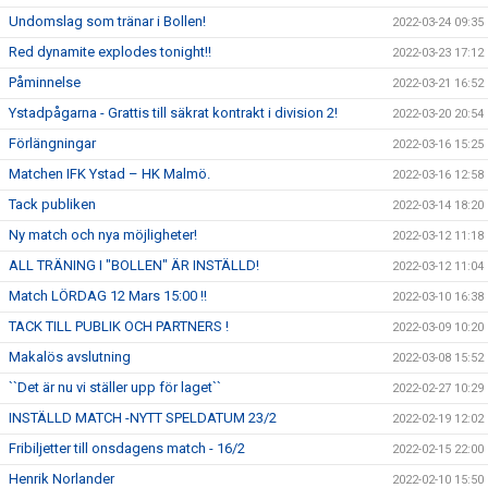
Undomslag som tränar i Bollen!
2022-03-24 09:35
Red dynamite explodes tonight!!
2022-03-23 17:12
Påminnelse
2022-03-21 16:52
Ystadpågarna - Grattis till säkrat kontrakt i division 2!
2022-03-20 20:54
Förlängningar
2022-03-16 15:25
Matchen IFK Ystad – HK Malmö.
2022-03-16 12:58
Tack publiken
2022-03-14 18:20
Ny match och nya möjligheter!
2022-03-12 11:18
ALL TRÄNING I "BOLLEN" ÄR INSTÄLLD!
2022-03-12 11:04
Match LÖRDAG 12 Mars 15:00 !!
2022-03-10 16:38
TACK TILL PUBLIK OCH PARTNERS !
2022-03-09 10:20
Makalös avslutning
2022-03-08 15:52
``Det är nu vi ställer upp för laget``
2022-02-27 10:29
INSTÄLLD MATCH -NYTT SPELDATUM 23/2
2022-02-19 12:02
Fribiljetter till onsdagens match - 16/2
2022-02-15 22:00
Henrik Norlander
2022-02-10 15:50