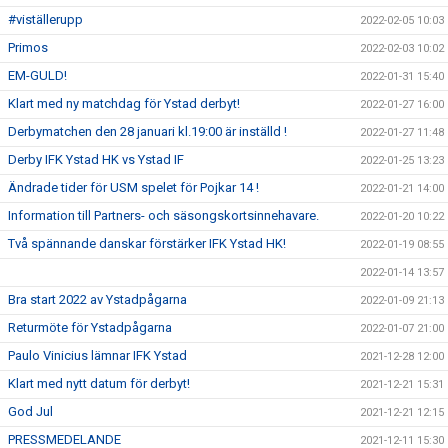
#viställerupp
2022-02-05 10:03
Primos
2022-02-03 10:02
EM-GULD!
2022-01-31 15:40
Klart med ny matchdag för Ystad derbyt!
2022-01-27 16:00
Derbymatchen den 28 januari kl.19:00 är inställd !
2022-01-27 11:48
Derby IFK Ystad HK vs Ystad IF
2022-01-25 13:23
Ändrade tider för USM spelet för Pojkar 14 !
2022-01-21 14:00
Information till Partners- och säsongskortsinnehavare.
2022-01-20 10:22
Två spännande danskar förstärker IFK Ystad HK!
2022-01-19 08:55
2022-01-14 13:57
Bra start 2022 av Ystadpågarna
2022-01-09 21:13
Returmöte för Ystadpågarna
2022-01-07 21:00
Paulo Vinicius lämnar IFK Ystad
2021-12-28 12:00
Klart med nytt datum för derbyt!
2021-12-21 15:31
God Jul
2021-12-21 12:15
PRESSMEDELANDE
2021-12-11 15:30