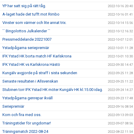
YP har satt sig på rätt tåg.
2022-10-16 20:40
A-laget hade det tufft mot Rimbo
2022-10-16 01:41
Vinster som värmer och lite annat trix.
2022-10-14 15:56
`` Bingolottos Julkalender ``
2022-10-12 16:32
Pressmeddelande 20221007
2022-10-07 12:01
Ystadpågarna seriepremiär
2022-10-01 11:28
IFK Ystad HK borta match HF Karlskrona
2022-10-01 10:30
IFK Ystad HK vs Karlskrona Hästö
2022-09-30 14:47
Kungälv avgjorde på straff i sista sekunden
2022-09-25 11:28
Senaste resultaten i Allsvenskan
2022-09-25 11:22
Stubinen torr IFK Ystad HK möter Kungälv HK kl.15.00 idag.
2022-09-24 14:27
Ystadpågarna genrepar ikväll
2022-09-23 17:48
Seriepremiär
2022-09-16 08:54
Kom och fira med oss.
2022-09-13 09:03
Träningstider för ungdomar!
2022-09-07 08:56
Träningsmatch 2022-08-24
2022-08-22 11:54