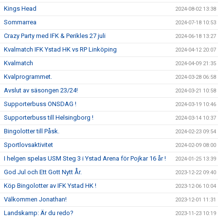
Kings Head
2024-08-02 13:38
Sommarrea
2024-07-18 10:53
Crazy Party med IFK & Perikles 27 juli
2024-06-18 13:27
Kvalmatch IFK Ystad HK vs RP Linköping
2024-04-12 20:07
Kvalmatch
2024-04-09 21:35
Kvalprogrammet.
2024-03-28 06:58
Avslut av säsongen 23/24!
2024-03-21 10:58
Supporterbuss ONSDAG !
2024-03-19 10:46
Supporterbuss till Helsingborg !
2024-03-14 10:37
Bingolotter till Påsk.
2024-02-23 09:54
Sportlovsaktivitet
2024-02-09 08:00
I helgen spelas USM Steg 3 i Ystad Arena för Pojkar 16 år !
2024-01-25 13:39
God Jul och Ett Gott Nytt År.
2023-12-22 09:40
Köp Bingolotter av IFK Ystad HK !
2023-12-06 10:04
Välkommen Jonathan!
2023-12-01 11:31
Landskamp: Är du redo?
2023-11-23 10:19