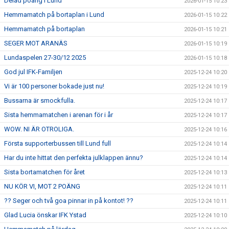
Delad poäng i Lund
2026-01-15 10:23
Hemmamatch på bortaplan i Lund
2026-01-15 10:22
Hemmamatch på bortaplan
2026-01-15 10:21
SEGER MOT ARANÄS
2026-01-15 10:19
Lundaspelen 27-30/12 2025
2026-01-15 10:18
God jul IFK-Familjen
2025-12-24 10:20
Vi är 100 personer bokade just nu!
2025-12-24 10:19
Bussarna är smockfulla.
2025-12-24 10:17
Sista hemmamatchen i arenan för i år
2025-12-24 10:17
WOW. NI ÄR OTROLIGA.
2025-12-24 10:16
Första supporterbussen till Lund full
2025-12-24 10:14
Har du inte hittat den perfekta julklappen ännu?
2025-12-24 10:14
Sista bortamatchen för året
2025-12-24 10:13
NU KÖR VI, MOT 2 POÄNG
2025-12-24 10:11
?? Seger och två goa pinnar in på kontot! ??
2025-12-24 10:11
Glad Lucia önskar IFK Ystad
2025-12-24 10:10