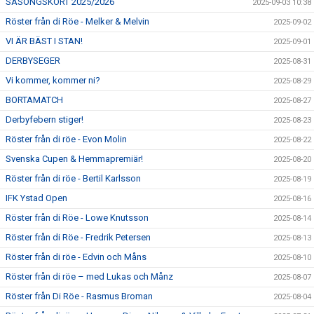
SÄSONGSKORT 2025/2026
2025-09-03 10:38
Röster från di Röe - Melker & Melvin
2025-09-02
VI ÄR BÄST I STAN!
2025-09-01
DERBYSEGER
2025-08-31
Vi kommer, kommer ni?
2025-08-29
BORTAMATCH
2025-08-27
Derbyfebern stiger!
2025-08-23
Röster från di röe - Evon Molin
2025-08-22
Svenska Cupen & Hemmapremiär!
2025-08-20
Röster från di röe - Bertil Karlsson
2025-08-19
IFK Ystad Open
2025-08-16
Röster från di Röe - Lowe Knutsson
2025-08-14
Röster från di Röe - Fredrik Petersen
2025-08-13
Röster från di röe - Edvin och Måns
2025-08-10
Röster från di röe – med Lukas och Månz
2025-08-07
Röster från Di Röe - Rasmus Broman
2025-08-04