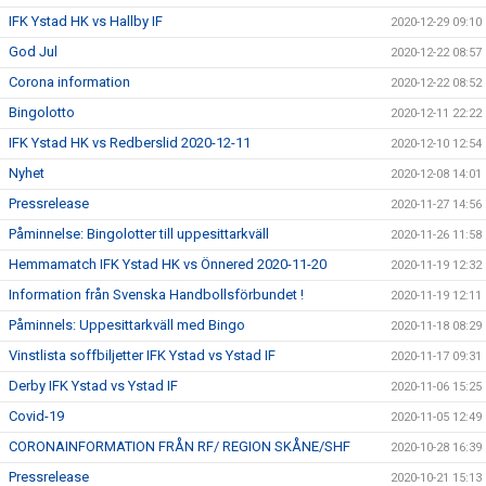
IFK Ystad HK vs Hallby IF
2020-12-29 09:10
God Jul
2020-12-22 08:57
Corona information
2020-12-22 08:52
Bingolotto
2020-12-11 22:22
IFK Ystad HK vs Redberslid 2020-12-11
2020-12-10 12:54
Nyhet
2020-12-08 14:01
Pressrelease
2020-11-27 14:56
Påminnelse: Bingolotter till uppesittarkväll
2020-11-26 11:58
Hemmamatch IFK Ystad HK vs Önnered 2020-11-20
2020-11-19 12:32
Information från Svenska Handbollsförbundet !
2020-11-19 12:11
Påminnels: Uppesittarkväll med Bingo
2020-11-18 08:29
Vinstlista soffbiljetter IFK Ystad vs Ystad IF
2020-11-17 09:31
Derby IFK Ystad vs Ystad IF
2020-11-06 15:25
Covid-19
2020-11-05 12:49
CORONAINFORMATION FRÅN RF/ REGION SKÅNE/SHF
2020-10-28 16:39
Pressrelease
2020-10-21 15:13