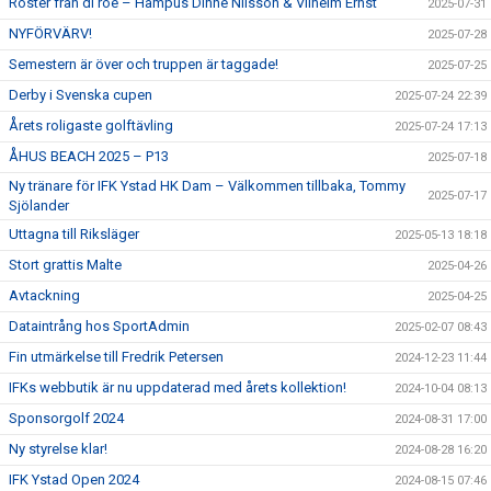
Röster från di röe – Hampus Dinne Nilsson & Vilhelm Ernst
2025-07-31
NYFÖRVÄRV!
2025-07-28
Semestern är över och truppen är taggade!
2025-07-25
Derby i Svenska cupen
2025-07-24 22:39
Årets roligaste golftävling
2025-07-24 17:13
ÅHUS BEACH 2025 – P13
2025-07-18
Ny tränare för IFK Ystad HK Dam – Välkommen tillbaka, Tommy
2025-07-17
Sjölander
Uttagna till Riksläger
2025-05-13 18:18
Stort grattis Malte
2025-04-26
Avtackning
2025-04-25
Dataintrång hos SportAdmin
2025-02-07 08:43
Fin utmärkelse till Fredrik Petersen
2024-12-23 11:44
IFKs webbutik är nu uppdaterad med årets kollektion!
2024-10-04 08:13
Sponsorgolf 2024
2024-08-31 17:00
Ny styrelse klar!
2024-08-28 16:20
IFK Ystad Open 2024
2024-08-15 07:46