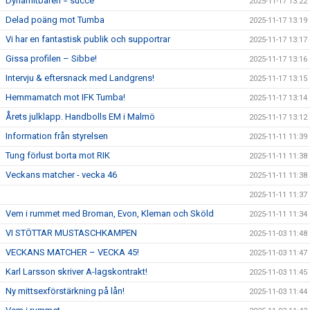
Dynamitbaren = succé
2025-11-17 13:22
Delad poäng mot Tumba
2025-11-17 13:19
Vi har en fantastisk publik och supportrar
2025-11-17 13:17
Gissa profilen – Sibbe!
2025-11-17 13:16
Intervju & eftersnack med Landgrens!
2025-11-17 13:15
Hemmamatch mot IFK Tumba!
2025-11-17 13:14
Årets julklapp. Handbolls EM i Malmö
2025-11-17 13:12
Information från styrelsen
2025-11-11 11:39
Tung förlust borta mot RIK
2025-11-11 11:38
Veckans matcher - vecka 46
2025-11-11 11:38
2025-11-11 11:37
Vem i rummet med Broman, Evon, Kleman och Sköld
2025-11-11 11:34
VI STÖTTAR MUSTASCHKAMPEN
2025-11-03 11:48
VECKANS MATCHER – VECKA 45!
2025-11-03 11:47
Karl Larsson skriver A-lagskontrakt!
2025-11-03 11:45
Ny mittsexförstärkning på lån!
2025-11-03 11:44