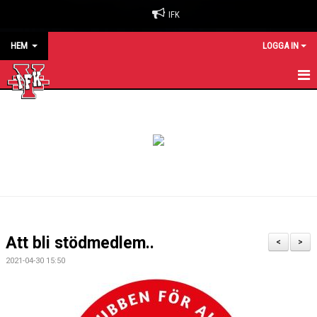
IFK
HEM
LOGGA IN
HEM
NYHETER
OM KLUBBEN
BILJETTER & SÄSONGSKORT
MATCHER
Att bli stödmedlem..
<
>
KALENDER
2021-04-30 15:50
KONTAKT
SPONSORER