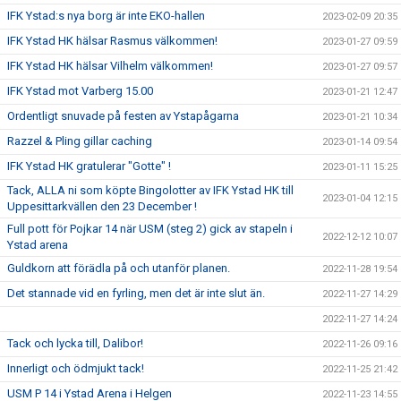
IFK Ystad:s nya borg är inte EKO-hallen
2023-02-09 20:35
IFK Ystad HK hälsar Rasmus välkommen!
2023-01-27 09:59
IFK Ystad HK hälsar Vilhelm välkommen!
2023-01-27 09:57
IFK Ystad mot Varberg 15.00
2023-01-21 12:47
Ordentligt snuvade på festen av Ystapågarna
2023-01-21 10:34
Razzel & Pling gillar caching
2023-01-14 09:54
IFK Ystad HK gratulerar "Gotte" !
2023-01-11 15:25
Tack, ALLA ni som köpte Bingolotter av IFK Ystad HK till
2023-01-04 12:15
Uppesittarkvällen den 23 December !
Full pott för Pojkar 14 när USM (steg 2) gick av stapeln i
2022-12-12 10:07
Ystad arena
Guldkorn att förädla på och utanför planen.
2022-11-28 19:54
Det stannade vid en fyrling, men det är inte slut än.
2022-11-27 14:29
2022-11-27 14:24
Tack och lycka till, Dalibor!
2022-11-26 09:16
Innerligt och ödmjukt tack!
2022-11-25 21:42
USM P 14 i Ystad Arena i Helgen
2022-11-23 14:55