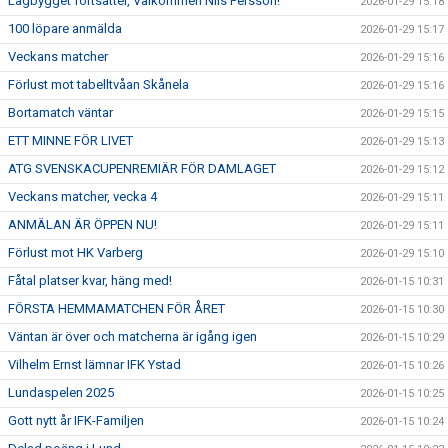
Lagbygget fortsätter, Välkommen Nils Persson!
2026-01-29 15:18
100 löpare anmälda
2026-01-29 15:17
Veckans matcher
2026-01-29 15:16
Förlust mot tabelltvåan Skånela
2026-01-29 15:16
Bortamatch väntar
2026-01-29 15:15
ETT MINNE FÖR LIVET
2026-01-29 15:13
ATG SVENSKACUPENREMIÄR FÖR DAMLAGET
2026-01-29 15:12
Veckans matcher, vecka 4
2026-01-29 15:11
ANMÄLAN ÄR ÖPPEN NU!
2026-01-29 15:11
Förlust mot HK Varberg
2026-01-29 15:10
Fåtal platser kvar, häng med!
2026-01-15 10:31
FÖRSTA HEMMAMATCHEN FÖR ÅRET
2026-01-15 10:30
Väntan är över och matcherna är igång igen
2026-01-15 10:29
Vilhelm Ernst lämnar IFK Ystad
2026-01-15 10:26
Lundaspelen 2025
2026-01-15 10:25
Gott nytt år IFK-Familjen
2026-01-15 10:24