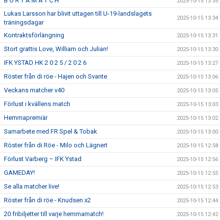
B O R T A M A T C H
2025-10-15 13:35
Lukas Larsson har blivit uttagen till U-19-landslagets
2025-10-15 13:34
träningsdagar
Kontraktsförlängning
2025-10-15 13:31
Stort grattis Love, William och Julian!
2025-10-15 13:30
IFK YSTAD HK 2 0 2 5 / 2 0 2 6
2025-10-15 13:27
Röster från di röe - Hajen och Svante
2025-10-15 13:06
Veckans matcher v40
2025-10-15 13:05
Förlust i kvällens match
2025-10-15 13:03
Hemmapremiär
2025-10-15 13:02
Samarbete med FR Spel & Tobak
2025-10-15 13:00
Röster från di Röe - Milo och Lägnert
2025-10-15 12:58
Förlust Varberg – IFK Ystad
2025-10-15 12:56
GAMEDAY!
2025-10-15 12:55
Se alla matcher live!
2025-10-15 12:53
Röster från di röe - Knudsen x2
2025-10-15 12:44
20 fribiljetter till varje hemmamatch!
2025-10-15 12:42