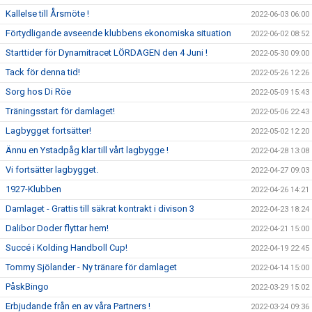
Kallelse till Årsmöte !
2022-06-03 06:00
Förtydligande avseende klubbens ekonomiska situation
2022-06-02 08:52
Starttider för Dynamitracet LÖRDAGEN den 4 Juni !
2022-05-30 09:00
Tack för denna tid!
2022-05-26 12:26
Sorg hos Di Röe
2022-05-09 15:43
Träningsstart för damlaget!
2022-05-06 22:43
Lagbygget fortsätter!
2022-05-02 12:20
Ännu en Ystadpåg klar till vårt lagbygge !
2022-04-28 13:08
Vi fortsätter lagbygget.
2022-04-27 09:03
1927-Klubben
2022-04-26 14:21
Damlaget - Grattis till säkrat kontrakt i divison 3
2022-04-23 18:24
Dalibor Doder flyttar hem!
2022-04-21 15:00
Succé i Kolding Handboll Cup!
2022-04-19 22:45
Tommy Sjölander - Ny tränare för damlaget
2022-04-14 15:00
PåskBingo
2022-03-29 15:02
Erbjudande från en av våra Partners !
2022-03-24 09:36