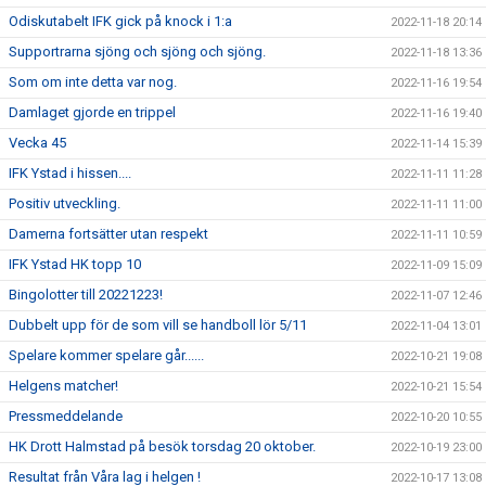
Odiskutabelt IFK gick på knock i 1:a
2022-11-18 20:14
Supportrarna sjöng och sjöng och sjöng.
2022-11-18 13:36
Som om inte detta var nog.
2022-11-16 19:54
Damlaget gjorde en trippel
2022-11-16 19:40
Vecka 45
2022-11-14 15:39
IFK Ystad i hissen....
2022-11-11 11:28
Positiv utveckling.
2022-11-11 11:00
Damerna fortsätter utan respekt
2022-11-11 10:59
IFK Ystad HK topp 10
2022-11-09 15:09
Bingolotter till 20221223!
2022-11-07 12:46
Dubbelt upp för de som vill se handboll lör 5/11
2022-11-04 13:01
Spelare kommer spelare går......
2022-10-21 19:08
Helgens matcher!
2022-10-21 15:54
Pressmeddelande
2022-10-20 10:55
HK Drott Halmstad på besök torsdag 20 oktober.
2022-10-19 23:00
Resultat från Våra lag i helgen !
2022-10-17 13:08