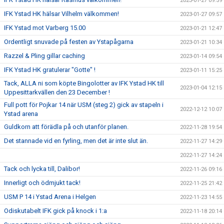
2023-01-27 09:59
IFK Ystad HK hälsar Vilhelm välkommen!
2023-01-27 09:57
IFK Ystad mot Varberg 15.00
2023-01-21 12:47
Ordentligt snuvade på festen av Ystapågarna
2023-01-21 10:34
Razzel & Pling gillar caching
2023-01-14 09:54
IFK Ystad HK gratulerar "Gotte" !
2023-01-11 15:25
Tack, ALLA ni som köpte Bingolotter av IFK Ystad HK till
2023-01-04 12:15
Uppesittarkvällen den 23 December !
Full pott för Pojkar 14 när USM (steg 2) gick av stapeln i
2022-12-12 10:07
Ystad arena
Guldkorn att förädla på och utanför planen.
2022-11-28 19:54
Det stannade vid en fyrling, men det är inte slut än.
2022-11-27 14:29
2022-11-27 14:24
Tack och lycka till, Dalibor!
2022-11-26 09:16
Innerligt och ödmjukt tack!
2022-11-25 21:42
USM P 14 i Ystad Arena i Helgen
2022-11-23 14:55
Odiskutabelt IFK gick på knock i 1:a
2022-11-18 20:14