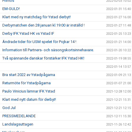
Primos
2022-02-03 10:02
EM-GULD!
2022-01-31 15:40
Klart med ny matchdag för Ystad derbyt!
2022-01-27 16:00
Derbymatchen den 28 januari kl.19:00 är inställd !
2022-01-27 11:48
Derby IFK Ystad HK vs Ystad IF
2022-01-25 13:23
Ändrade tider för USM spelet för Pojkar 14 !
2022-01-21 14:00
Information till Partners- och säsongskortsinnehavare.
2022-01-20 10:22
Två spännande danskar förstärker IFK Ystad HK!
2022-01-19 08:55
2022-01-14 13:57
Bra start 2022 av Ystadpågarna
2022-01-09 21:13
Returmöte för Ystadpågarna
2022-01-07 21:00
Paulo Vinicius lämnar IFK Ystad
2021-12-28 12:00
Klart med nytt datum för derbyt!
2021-12-21 15:31
God Jul
2021-12-21 12:15
PRESSMEDELANDE
2021-12-11 15:30
Landslagsuttagen
2021-11-26 12:42