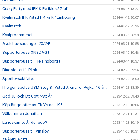
2024-07-18 10:53
Crazy Party med IFK & Perikles 27 juli
2024-06-18 13:27
Kvalmatch IFK Ystad HK vs RP Linköping
2024-04-12 20:07
Kvalmatch
2024-04-09 21:35
Kvalprogrammet.
2024-03-28 06:58
Avslut av säsongen 23/24!
2024-03-21 10:58
Supporterbuss ONSDAG !
2024-03-19 10:46
Supporterbuss till Helsingborg !
2024-03-14 10:37
Bingolotter till Påsk.
2024-02-23 09:54
Sportlovsaktivitet
2024-02-09 08:00
I helgen spelas USM Steg 3 i Ystad Arena för Pojkar 16 år !
2024-01-25 13:39
God Jul och Ett Gott Nytt År.
2023-12-22 09:40
Köp Bingolotter av IFK Ystad HK !
2023-12-06 10:04
Välkommen Jonathan!
2023-12-01 11:31
Landskamp: Är du redo?
2023-11-23 10:19
Supporterbuss till Vinslöv.
2023-11-06 10:31
SKÅNELAGET