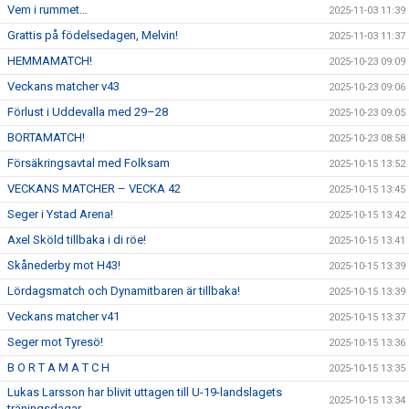
Vem i rummet…
2025-11-03 11:39
Grattis på födelsedagen, Melvin!
2025-11-03 11:37
HEMMAMATCH!
2025-10-23 09:09
Veckans matcher v43
2025-10-23 09:06
Förlust i Uddevalla med 29–28
2025-10-23 09:05
BORTAMATCH!
2025-10-23 08:58
Försäkringsavtal med Folksam
2025-10-15 13:52
VECKANS MATCHER – VECKA 42
2025-10-15 13:45
Seger i Ystad Arena!
2025-10-15 13:42
Axel Sköld tillbaka i di röe!
2025-10-15 13:41
Skånederby mot H43!
2025-10-15 13:39
Lördagsmatch och Dynamitbaren är tillbaka!
2025-10-15 13:39
Veckans matcher v41
2025-10-15 13:37
Seger mot Tyresö!
2025-10-15 13:36
B O R T A M A T C H
2025-10-15 13:35
Lukas Larsson har blivit uttagen till U-19-landslagets
2025-10-15 13:34
träningsdagar