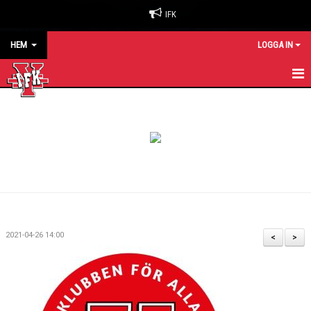
IFK
HEM
LOGGA IN
HEM
NYHETER
OM KLUBBEN
BILJETTER & SÄSONGSKORT
MATCHER
2021-04-26 14:00
<
>
KALENDER
KONTAKT
SPONSORER