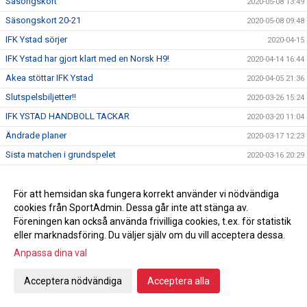
Säsongskort
2020-05-08 13:49
Säsongskort 20-21
2020-05-08 09:48
IFK Ystad sörjer
2020-04-15
IFK Ystad har gjort klart med en Norsk H9!
2020-04-14 16:44
Akea stöttar IFK Ystad
2020-04-05 21:36
Slutspelsbiljetter!!
2020-03-26 15:24
IFK YSTAD HANDBOLL TACKAR
2020-03-20 11:04
Ändrade planer
2020-03-17 12:23
Sista matchen i grundspelet
2020-03-16 20:29
INFO IFK YSTAD HK MED ANLEDNING AV CORONAVIRUSET
2020-03-13 09:56
Inför Alingsås HK på bortaplan
För att hemsidan ska fungera korrekt använder vi nödvändiga
2020-03-11 16:00
cookies från SportAdmin. Dessa går inte att stänga av.
Seger mot GUIF
2020-03-10 21:18
Föreningen kan också använda frivilliga cookies, t.ex. för statistik
Inför GUIF hemma
2020-03-09 17:30
eller marknadsföring. Du väljer själv om du vill acceptera dessa.
Damlagets första spelare klara
2020-03-09 11:55
Anpassa dina val
Inför Redbergslids IK borta
2020-03-04 16:00
Acceptera nödvändiga
Acceptera alla
Seger mot HK Varberg
2020-03-02 21:30