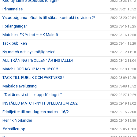
Red dynamite explodes tonight!!
2022-03-23 17:12
Påminnelse
2022-03-21 16:52
Ystadpågarna - Grattis till säkrat kontrakt i division 2!
2022-03-20 20:54
Förlängningar
2022-03-16 15:25
Matchen IFK Ystad – HK Malmö.
2022-03-16 12:58
Tack publiken
2022-03-14 18:20
Ny match och nya möjligheter!
2022-03-12 11:18
ALL TRÄNING I "BOLLEN" ÄR INSTÄLLD!
2022-03-12 11:04
Match LÖRDAG 12 Mars 15:00 !!
2022-03-10 16:38
TACK TILL PUBLIK OCH PARTNERS !
2022-03-09 10:20
Makalös avslutning
2022-03-08 15:52
``Det är nu vi ställer upp för laget``
2022-02-27 10:29
INSTÄLLD MATCH -NYTT SPELDATUM 23/2
2022-02-19 12:02
Fribiljetter till onsdagens match - 16/2
2022-02-15 22:00
Henrik Norlander
2022-02-10 15:50
#viställerupp
2022-02-05 10:03