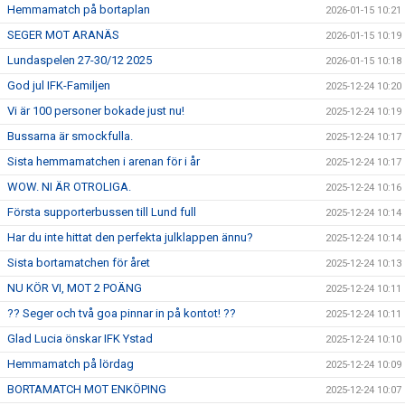
Hemmamatch på bortaplan
2026-01-15 10:21
SEGER MOT ARANÄS
2026-01-15 10:19
Lundaspelen 27-30/12 2025
2026-01-15 10:18
God jul IFK-Familjen
2025-12-24 10:20
Vi är 100 personer bokade just nu!
2025-12-24 10:19
Bussarna är smockfulla.
2025-12-24 10:17
Sista hemmamatchen i arenan för i år
2025-12-24 10:17
WOW. NI ÄR OTROLIGA.
2025-12-24 10:16
Första supporterbussen till Lund full
2025-12-24 10:14
Har du inte hittat den perfekta julklappen ännu?
2025-12-24 10:14
Sista bortamatchen för året
2025-12-24 10:13
NU KÖR VI, MOT 2 POÄNG
2025-12-24 10:11
?? Seger och två goa pinnar in på kontot! ??
2025-12-24 10:11
Glad Lucia önskar IFK Ystad
2025-12-24 10:10
Hemmamatch på lördag
2025-12-24 10:09
BORTAMATCH MOT ENKÖPING
2025-12-24 10:07