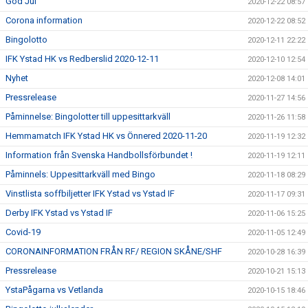
God Jul
2020-12-22 08:57
Corona information
2020-12-22 08:52
Bingolotto
2020-12-11 22:22
IFK Ystad HK vs Redberslid 2020-12-11
2020-12-10 12:54
Nyhet
2020-12-08 14:01
Pressrelease
2020-11-27 14:56
Påminnelse: Bingolotter till uppesittarkväll
2020-11-26 11:58
Hemmamatch IFK Ystad HK vs Önnered 2020-11-20
2020-11-19 12:32
Information från Svenska Handbollsförbundet !
2020-11-19 12:11
Påminnels: Uppesittarkväll med Bingo
2020-11-18 08:29
Vinstlista soffbiljetter IFK Ystad vs Ystad IF
2020-11-17 09:31
Derby IFK Ystad vs Ystad IF
2020-11-06 15:25
Covid-19
2020-11-05 12:49
CORONAINFORMATION FRÅN RF/ REGION SKÅNE/SHF
2020-10-28 16:39
Pressrelease
2020-10-21 15:13
YstaPågarna vs Vetlanda
2020-10-15 18:46