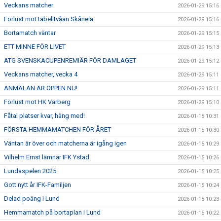
Veckans matcher
2026-01-29 15:16
Förlust mot tabelltvåan Skånela
2026-01-29 15:16
Bortamatch väntar
2026-01-29 15:15
ETT MINNE FÖR LIVET
2026-01-29 15:13
ATG SVENSKACUPENREMIÄR FÖR DAMLAGET
2026-01-29 15:12
Veckans matcher, vecka 4
2026-01-29 15:11
ANMÄLAN ÄR ÖPPEN NU!
2026-01-29 15:11
Förlust mot HK Varberg
2026-01-29 15:10
Fåtal platser kvar, häng med!
2026-01-15 10:31
FÖRSTA HEMMAMATCHEN FÖR ÅRET
2026-01-15 10:30
Väntan är över och matcherna är igång igen
2026-01-15 10:29
Vilhelm Ernst lämnar IFK Ystad
2026-01-15 10:26
Lundaspelen 2025
2026-01-15 10:25
Gott nytt år IFK-Familjen
2026-01-15 10:24
Delad poäng i Lund
2026-01-15 10:23
Hemmamatch på bortaplan i Lund
2026-01-15 10:22