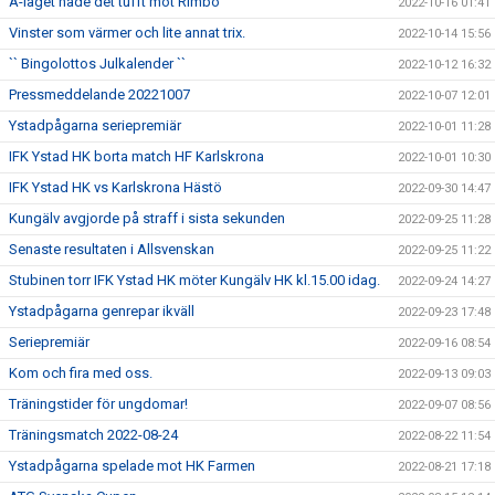
A-laget hade det tufft mot Rimbo
2022-10-16 01:41
Vinster som värmer och lite annat trix.
2022-10-14 15:56
`` Bingolottos Julkalender ``
2022-10-12 16:32
Pressmeddelande 20221007
2022-10-07 12:01
Ystadpågarna seriepremiär
2022-10-01 11:28
IFK Ystad HK borta match HF Karlskrona
2022-10-01 10:30
IFK Ystad HK vs Karlskrona Hästö
2022-09-30 14:47
Kungälv avgjorde på straff i sista sekunden
2022-09-25 11:28
Senaste resultaten i Allsvenskan
2022-09-25 11:22
Stubinen torr IFK Ystad HK möter Kungälv HK kl.15.00 idag.
2022-09-24 14:27
Ystadpågarna genrepar ikväll
2022-09-23 17:48
Seriepremiär
2022-09-16 08:54
Kom och fira med oss.
2022-09-13 09:03
Träningstider för ungdomar!
2022-09-07 08:56
Träningsmatch 2022-08-24
2022-08-22 11:54
Ystadpågarna spelade mot HK Farmen
2022-08-21 17:18