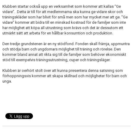
Klubben startar också upp en verksamhet som kommer att kallas ”Ge
vidare”. Detta är till för att medlemmarna ska kunna ge vidare skor och
träningskläder som har blivit för små men som har mycket mer att ge. ”Ge
vidare” kommer att bidra till en minskad kostnad för de familjer som inte
har möjlighet att köpa all utrustning som krävs och det är dessutom ett
utmärkt sätt att arbeta för en hållbar konsumtion och produktion.
Den tredje grundstenen är en ny stödfond. Fonden skall främja, uppmuntra
och stödja barn och ungdomars möjlighet till träning och rörelse. Den
kommer bland annat att rikta sig till de familjer som behöver ekonomiskt
stöd till exempelvis träningsutrustning, cuper och träningsläger.
Klubben är oerhört stolt över att kunna presentera denna satsning som
förhoppningsvis kommer att skapa skillnad och möjligheter för barn och
unga.