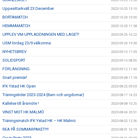
2023-10-25 13:56
Uppesittarkväll 23 December
2023-10-25 13:10
BORTAMATCH
2023-10-24 10:00
HEMMAMATCH
2023-10-20 11:58
UPPLEV VM-UPPLADDNINGEN MED LAGET!
2023-09-25 16:22
USM lördag 23/9 välkomna
2023-09-20 19:30
NYHETSBREV
2023-09-15 17:09
SOLIDSPORT
2023-09-15 08:05
FÖRLÄNGNING
2023-09-12 11:40
Snart premiär!
2023-09-08 17:18
IFK Ystad HK Open
2023-08-22 09:03
Träningstider 2023-2024 (Barn och ungdomar)
2023-08-17 14:23
Kallelse till årsmöte !
2023-08-08 10:25
VINST MOT HK MALMÖ
2023-08-04 20:51
Träningsmatch IFK Ystad HK – HK Malmö
2023-08-02 12:36
REA PÅ SOMMARPAKET!!!!
2023-08-01 16:19
Crazy Party 2023