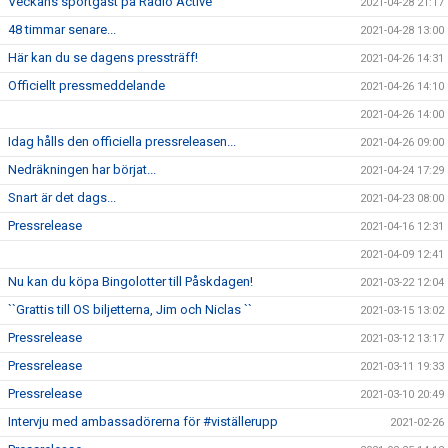
Veckans sportgäst på Radio Active
2021-04-28 21:17
48 timmar senare...
2021-04-28 13:00
Här kan du se dagens pressträff!
2021-04-26 14:31
Officiellt pressmeddelande
2021-04-26 14:10
2021-04-26 14:00
Idag hålls den officiella pressreleasen...
2021-04-26 09:00
Nedräkningen har börjat...
2021-04-24 17:29
Snart är det dags...
2021-04-23 08:00
Pressrelease
2021-04-16 12:31
2021-04-09 12:41
Nu kan du köpa Bingolotter till Påskdagen!
2021-03-22 12:04
``Grattis till OS biljetterna, Jim och Niclas ``
2021-03-15 13:02
Pressrelease
2021-03-12 13:17
Pressrelease
2021-03-11 19:33
Pressrelease
2021-03-10 20:49
Intervju med ambassadörerna för #viställerupp
2021-02-26