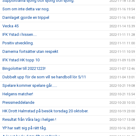
Supportrarna sjöng och sjöng och sjöng.
2022-11-18 13:36
Som om inte detta var nog.
2022-11-16 19:54
Damlaget gjorde en trippel
2022-11-16 19:40
Vecka 45
2022-11-14 15:39
IFK Ystad i hissen....
2022-11-11 11:28
Positiv utveckling.
2022-11-11 11:00
Damerna fortsätter utan respekt
2022-11-11 10:59
IFK Ystad HK topp 10
2022-11-09 15:09
Bingolotter till 20221223!
2022-11-07 12:46
Dubbelt upp för de som vill se handboll lör 5/11
2022-11-04 13:01
Spelare kommer spelare går......
2022-10-21 19:08
Helgens matcher!
2022-10-21 15:54
Pressmeddelande
2022-10-20 10:55
HK Drott Halmstad på besök torsdag 20 oktober.
2022-10-19 23:00
Resultat från Våra lag i helgen !
2022-10-17 13:08
YP har satt sig på rätt tåg.
2022-10-16 20:40