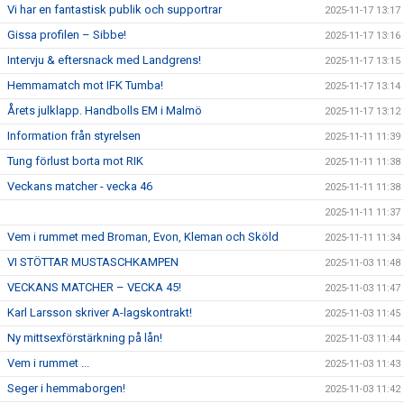
Vi har en fantastisk publik och supportrar
2025-11-17 13:17
Gissa profilen – Sibbe!
2025-11-17 13:16
Intervju & eftersnack med Landgrens!
2025-11-17 13:15
Hemmamatch mot IFK Tumba!
2025-11-17 13:14
Årets julklapp. Handbolls EM i Malmö
2025-11-17 13:12
Information från styrelsen
2025-11-11 11:39
Tung förlust borta mot RIK
2025-11-11 11:38
Veckans matcher - vecka 46
2025-11-11 11:38
2025-11-11 11:37
Vem i rummet med Broman, Evon, Kleman och Sköld
2025-11-11 11:34
VI STÖTTAR MUSTASCHKAMPEN
2025-11-03 11:48
VECKANS MATCHER – VECKA 45!
2025-11-03 11:47
Karl Larsson skriver A-lagskontrakt!
2025-11-03 11:45
Ny mittsexförstärkning på lån!
2025-11-03 11:44
Vem i rummet ...
2025-11-03 11:43
Seger i hemmaborgen!
2025-11-03 11:42