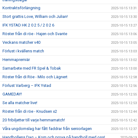
Kontraktsförlängning
2025-10-15 13:31
Stort grattis Love, William och Julian!
2025-10-15 13:30
IFK YSTAD HK 2 0 2 5 / 2 0 2 6
2025-10-15 13:27
Röster från di röe - Hajen och Svante
2025-10-15 13:06
Veckans matcher v40
2025-10-15 13:05
Förlust i kvällens match
2025-10-15 13:03
Hemmapremiär
2025-10-15 13:02
Samarbete med FR Spel & Tobak
2025-10-15 13:00
Röster från di Röe - Milo och Lägnert
2025-10-15 12:58
Förlust Varberg – IFK Ystad
2025-10-15 12:56
GAMEDAY!
2025-10-15 12:55
Se alla matcher live!
2025-10-15 12:53
Röster från di röe - Knudsen x2
2025-10-15 12:44
20 fribiljetter till varje hemmamatch!
2025-10-15 12:42
Våra ungdomslag har fått faddrar från seniorlagen
2025-10-15 12:37
Handbollens Dag – Kom och prova på handboll med oss!
2025-09-19