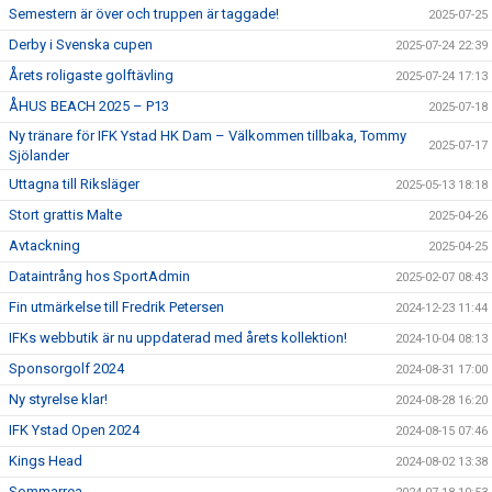
Semestern är över och truppen är taggade!
2025-07-25
Derby i Svenska cupen
2025-07-24 22:39
Årets roligaste golftävling
2025-07-24 17:13
ÅHUS BEACH 2025 – P13
2025-07-18
Ny tränare för IFK Ystad HK Dam – Välkommen tillbaka, Tommy
2025-07-17
Sjölander
Uttagna till Riksläger
2025-05-13 18:18
Stort grattis Malte
2025-04-26
Avtackning
2025-04-25
Dataintrång hos SportAdmin
2025-02-07 08:43
Fin utmärkelse till Fredrik Petersen
2024-12-23 11:44
IFKs webbutik är nu uppdaterad med årets kollektion!
2024-10-04 08:13
Sponsorgolf 2024
2024-08-31 17:00
Ny styrelse klar!
2024-08-28 16:20
IFK Ystad Open 2024
2024-08-15 07:46
Kings Head
2024-08-02 13:38
Sommarrea