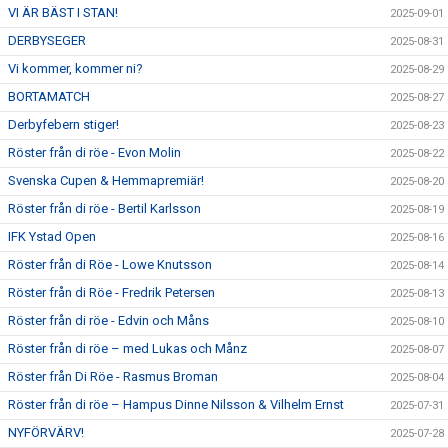
VI ÄR BÄST I STAN!
2025-09-01
DERBYSEGER
2025-08-31
Vi kommer, kommer ni?
2025-08-29
BORTAMATCH
2025-08-27
Derbyfebern stiger!
2025-08-23
Röster från di röe - Evon Molin
2025-08-22
Svenska Cupen & Hemmapremiär!
2025-08-20
Röster från di röe - Bertil Karlsson
2025-08-19
IFK Ystad Open
2025-08-16
Röster från di Röe - Lowe Knutsson
2025-08-14
Röster från di Röe - Fredrik Petersen
2025-08-13
Röster från di röe - Edvin och Måns
2025-08-10
Röster från di röe – med Lukas och Månz
2025-08-07
Röster från Di Röe - Rasmus Broman
2025-08-04
Röster från di röe – Hampus Dinne Nilsson & Vilhelm Ernst
2025-07-31
NYFÖRVÄRV!
2025-07-28