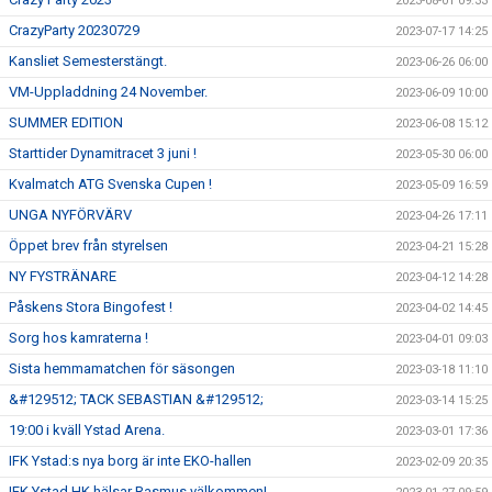
2023-08-01 09:33
CrazyParty 20230729
2023-07-17 14:25
Kansliet Semesterstängt.
2023-06-26 06:00
VM-Uppladdning 24 November.
2023-06-09 10:00
SUMMER EDITION
2023-06-08 15:12
Starttider Dynamitracet 3 juni !
2023-05-30 06:00
Kvalmatch ATG Svenska Cupen !
2023-05-09 16:59
UNGA NYFÖRVÄRV
2023-04-26 17:11
Öppet brev från styrelsen
2023-04-21 15:28
NY FYSTRÄNARE
2023-04-12 14:28
Påskens Stora Bingofest !
2023-04-02 14:45
Sorg hos kamraterna !
2023-04-01 09:03
Sista hemmamatchen för säsongen
2023-03-18 11:10
&#129512; TACK SEBASTIAN &#129512;
2023-03-14 15:25
19:00 i kväll Ystad Arena.
2023-03-01 17:36
IFK Ystad:s nya borg är inte EKO-hallen
2023-02-09 20:35
IFK Ystad HK hälsar Rasmus välkommen!