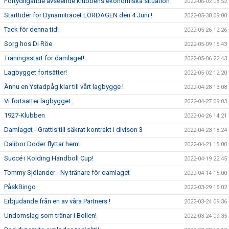
Förtydligande avseende klubbens ekonomiska situation
2022-06-02 08:52
Starttider för Dynamitracet LÖRDAGEN den 4 Juni !
2022-05-30 09:00
Tack för denna tid!
2022-05-26 12:26
Sorg hos Di Röe
2022-05-09 15:43
Träningsstart för damlaget!
2022-05-06 22:43
Lagbygget fortsätter!
2022-05-02 12:20
Ännu en Ystadpåg klar till vårt lagbygge !
2022-04-28 13:08
Vi fortsätter lagbygget.
2022-04-27 09:03
1927-Klubben
2022-04-26 14:21
Damlaget - Grattis till säkrat kontrakt i divison 3
2022-04-23 18:24
Dalibor Doder flyttar hem!
2022-04-21 15:00
Succé i Kolding Handboll Cup!
2022-04-19 22:45
Tommy Sjölander - Ny tränare för damlaget
2022-04-14 15:00
PåskBingo
2022-03-29 15:02
Erbjudande från en av våra Partners !
2022-03-24 09:36
Undomslag som tränar i Bollen!
2022-03-24 09:35