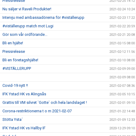
Pressrelease
2021-02-25 14:12
Nu säljer vi Raveli Produkter!
2021-02-24 10:24
Intervju med ambassadörerna för #viställerupp
2021-02-23 17:22
#viställerupp match mot Lugi
2021-02-22 20:59
Gör som vår ordförande...
2021-02-21 20:08
Bli en hjälte!
2021-02-15 08:00
Pressrelease
2021-02-12 11:56
Bli en företagshjälte!
2021-02-10 08:00
#VISTÄLLERUPP
2021-02-09 09:00
2021-02-09 08:00
Covid-19 nytt !!
2021-02-07 08:36
IFK Ystad HK vs Alingsås
2021-02-05 10:15
Grattis till VM silvret `Gotte` och hela landslaget !
2021-02-01 09:10
Corona-restriktionerna t o m 2021-02-07
2021-01-22 14:48
Stötta Ysta´
2021-01-09 12:33
IFK Ystad HK vs Hallby IF
2020-12-29 09:10