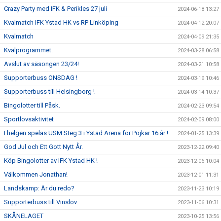
Crazy Party med IFK & Perikles 27 juli
2024-06-18 13:27
Kvalmatch IFK Ystad HK vs RP Linköping
2024-04-12 20:07
Kvalmatch
2024-04-09 21:35
Kvalprogrammet.
2024-03-28 06:58
Avslut av säsongen 23/24!
2024-03-21 10:58
Supporterbuss ONSDAG !
2024-03-19 10:46
Supporterbuss till Helsingborg !
2024-03-14 10:37
Bingolotter till Påsk.
2024-02-23 09:54
Sportlovsaktivitet
2024-02-09 08:00
I helgen spelas USM Steg 3 i Ystad Arena för Pojkar 16 år !
2024-01-25 13:39
God Jul och Ett Gott Nytt År.
2023-12-22 09:40
Köp Bingolotter av IFK Ystad HK !
2023-12-06 10:04
Välkommen Jonathan!
2023-12-01 11:31
Landskamp: Är du redo?
2023-11-23 10:19
Supporterbuss till Vinslöv.
2023-11-06 10:31
SKÅNELAGET
2023-10-25 13:56