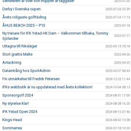
Semestern är över och truppen är taggade!
2025-07-25
Derby i Svenska cupen
2025-07-24 22:39
Årets roligaste golftävling
2025-07-24 17:13
ÅHUS BEACH 2025 – P13
2025-07-18
Ny tränare för IFK Ystad HK Dam – Välkommen tillbaka, Tommy
2025-07-17
Sjölander
Uttagna till Riksläger
2025-05-13 18:18
Stort grattis Malte
2025-04-26
Avtackning
2025-04-25
Dataintrång hos SportAdmin
2025-02-07 08:43
Fin utmärkelse till Fredrik Petersen
2024-12-23 11:44
IFKs webbutik är nu uppdaterad med årets kollektion!
2024-10-04 08:13
Sponsorgolf 2024
2024-08-31 17:00
Ny styrelse klar!
2024-08-28 16:20
IFK Ystad Open 2024
2024-08-15 07:46
Kings Head
2024-08-02 13:38
Sommarrea
2024-07-18 10:53