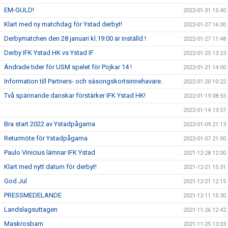
EM-GULD!
2022-01-31 15:40
Klart med ny matchdag för Ystad derbyt!
2022-01-27 16:00
Derbymatchen den 28 januari kl.19:00 är inställd !
2022-01-27 11:48
Derby IFK Ystad HK vs Ystad IF
2022-01-25 13:23
Ändrade tider för USM spelet för Pojkar 14 !
2022-01-21 14:00
Information till Partners- och säsongskortsinnehavare.
2022-01-20 10:22
Två spännande danskar förstärker IFK Ystad HK!
2022-01-19 08:55
2022-01-14 13:57
Bra start 2022 av Ystadpågarna
2022-01-09 21:13
Returmöte för Ystadpågarna
2022-01-07 21:00
Paulo Vinicius lämnar IFK Ystad
2021-12-28 12:00
Klart med nytt datum för derbyt!
2021-12-21 15:31
God Jul
2021-12-21 12:15
PRESSMEDELANDE
2021-12-11 15:30
Landslagsuttagen
2021-11-26 12:42
Maskrosbarn
2021-11-25 13:03