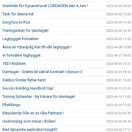
Starttider för Dynamitracet LÖRDAGEN den 4 Juni !
2022-05-30 09:00
Tack för denna tid!
2022-05-26 12:26
Sorg hos Di Röe
2022-05-09 15:43
Träningsstart för damlaget!
2022-05-06 22:43
Lagbygget fortsätter!
2022-05-02 12:20
Ännu en Ystadpåg klar till vårt lagbygge !
2022-04-28 13:08
Vi fortsätter lagbygget.
2022-04-27 09:03
1927-Klubben
2022-04-26 14:21
Damlaget - Grattis till säkrat kontrakt i divison 3
2022-04-23 18:24
Dalibor Doder flyttar hem!
2022-04-21 15:00
Succé i Kolding Handboll Cup!
2022-04-19 22:45
Tommy Sjölander - Ny tränare för damlaget
2022-04-14 15:00
PåskBingo
2022-03-29 15:02
Erbjudande från en av våra Partners !
2022-03-24 09:36
Undomslag som tränar i Bollen!
2022-03-24 09:35
Red dynamite explodes tonight!!
2022-03-23 17:12