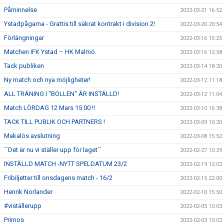
Påminnelse
2022-03-21 16:52
Ystadpågarna - Grattis till säkrat kontrakt i division 2!
2022-03-20 20:54
Förlängningar
2022-03-16 15:25
Matchen IFK Ystad – HK Malmö.
2022-03-16 12:58
Tack publiken
2022-03-14 18:20
Ny match och nya möjligheter!
2022-03-12 11:18
ALL TRÄNING I "BOLLEN" ÄR INSTÄLLD!
2022-03-12 11:04
Match LÖRDAG 12 Mars 15:00 !!
2022-03-10 16:38
TACK TILL PUBLIK OCH PARTNERS !
2022-03-09 10:20
Makalös avslutning
2022-03-08 15:52
``Det är nu vi ställer upp för laget``
2022-02-27 10:29
INSTÄLLD MATCH -NYTT SPELDATUM 23/2
2022-02-19 12:02
Fribiljetter till onsdagens match - 16/2
2022-02-15 22:00
Henrik Norlander
2022-02-10 15:50
#viställerupp
2022-02-05 10:03
Primos
2022-02-03 10:02