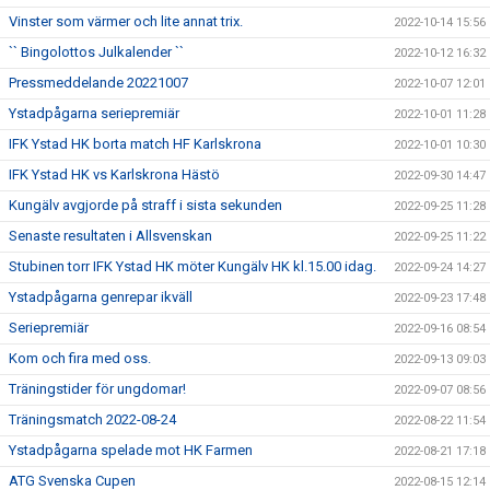
Vinster som värmer och lite annat trix.
2022-10-14 15:56
`` Bingolottos Julkalender ``
2022-10-12 16:32
Pressmeddelande 20221007
2022-10-07 12:01
Ystadpågarna seriepremiär
2022-10-01 11:28
IFK Ystad HK borta match HF Karlskrona
2022-10-01 10:30
IFK Ystad HK vs Karlskrona Hästö
2022-09-30 14:47
Kungälv avgjorde på straff i sista sekunden
2022-09-25 11:28
Senaste resultaten i Allsvenskan
2022-09-25 11:22
Stubinen torr IFK Ystad HK möter Kungälv HK kl.15.00 idag.
2022-09-24 14:27
Ystadpågarna genrepar ikväll
2022-09-23 17:48
Seriepremiär
2022-09-16 08:54
Kom och fira med oss.
2022-09-13 09:03
Träningstider för ungdomar!
2022-09-07 08:56
Träningsmatch 2022-08-24
2022-08-22 11:54
Ystadpågarna spelade mot HK Farmen
2022-08-21 17:18
ATG Svenska Cupen
2022-08-15 12:14