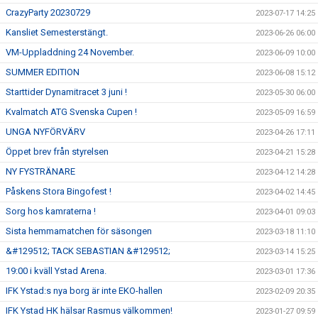
CrazyParty 20230729
2023-07-17 14:25
Kansliet Semesterstängt.
2023-06-26 06:00
VM-Uppladdning 24 November.
2023-06-09 10:00
SUMMER EDITION
2023-06-08 15:12
Starttider Dynamitracet 3 juni !
2023-05-30 06:00
Kvalmatch ATG Svenska Cupen !
2023-05-09 16:59
UNGA NYFÖRVÄRV
2023-04-26 17:11
Öppet brev från styrelsen
2023-04-21 15:28
NY FYSTRÄNARE
2023-04-12 14:28
Påskens Stora Bingofest !
2023-04-02 14:45
Sorg hos kamraterna !
2023-04-01 09:03
Sista hemmamatchen för säsongen
2023-03-18 11:10
&#129512; TACK SEBASTIAN &#129512;
2023-03-14 15:25
19:00 i kväll Ystad Arena.
2023-03-01 17:36
IFK Ystad:s nya borg är inte EKO-hallen
2023-02-09 20:35
IFK Ystad HK hälsar Rasmus välkommen!
2023-01-27 09:59