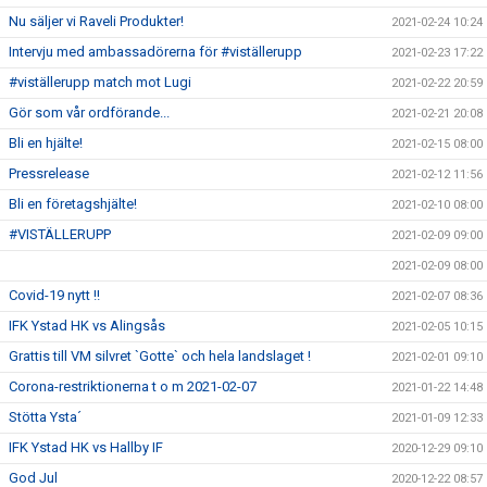
Nu säljer vi Raveli Produkter!
2021-02-24 10:24
Intervju med ambassadörerna för #viställerupp
2021-02-23 17:22
#viställerupp match mot Lugi
2021-02-22 20:59
Gör som vår ordförande...
2021-02-21 20:08
Bli en hjälte!
2021-02-15 08:00
Pressrelease
2021-02-12 11:56
Bli en företagshjälte!
2021-02-10 08:00
#VISTÄLLERUPP
2021-02-09 09:00
2021-02-09 08:00
Covid-19 nytt !!
2021-02-07 08:36
IFK Ystad HK vs Alingsås
2021-02-05 10:15
Grattis till VM silvret `Gotte` och hela landslaget !
2021-02-01 09:10
Corona-restriktionerna t o m 2021-02-07
2021-01-22 14:48
Stötta Ysta´
2021-01-09 12:33
IFK Ystad HK vs Hallby IF
2020-12-29 09:10
God Jul
2020-12-22 08:57