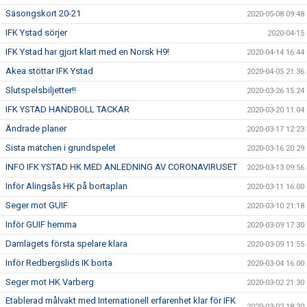
Säsongskort 20-21
2020-05-08 09:48
IFK Ystad sörjer
2020-04-15
IFK Ystad har gjort klart med en Norsk H9!
2020-04-14 16:44
Akea stöttar IFK Ystad
2020-04-05 21:36
Slutspelsbiljetter!!
2020-03-26 15:24
IFK YSTAD HANDBOLL TACKAR
2020-03-20 11:04
Ändrade planer
2020-03-17 12:23
Sista matchen i grundspelet
2020-03-16 20:29
INFO IFK YSTAD HK MED ANLEDNING AV CORONAVIRUSET
2020-03-13 09:56
Inför Alingsås HK på bortaplan
2020-03-11 16:00
Seger mot GUIF
2020-03-10 21:18
Inför GUIF hemma
2020-03-09 17:30
Damlagets första spelare klara
2020-03-09 11:55
Inför Redbergslids IK borta
2020-03-04 16:00
Seger mot HK Varberg
2020-03-02 21:30
Etablerad målvakt med Internationell erfarenhet klar för IFK
2020-03-02 18:30