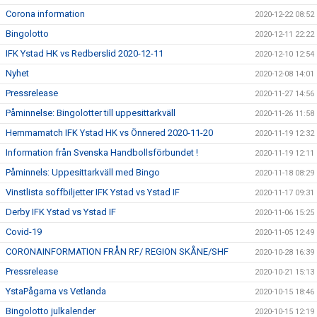
Corona information
2020-12-22 08:52
Bingolotto
2020-12-11 22:22
IFK Ystad HK vs Redberslid 2020-12-11
2020-12-10 12:54
Nyhet
2020-12-08 14:01
Pressrelease
2020-11-27 14:56
Påminnelse: Bingolotter till uppesittarkväll
2020-11-26 11:58
Hemmamatch IFK Ystad HK vs Önnered 2020-11-20
2020-11-19 12:32
Information från Svenska Handbollsförbundet !
2020-11-19 12:11
Påminnels: Uppesittarkväll med Bingo
2020-11-18 08:29
Vinstlista soffbiljetter IFK Ystad vs Ystad IF
2020-11-17 09:31
Derby IFK Ystad vs Ystad IF
2020-11-06 15:25
Covid-19
2020-11-05 12:49
CORONAINFORMATION FRÅN RF/ REGION SKÅNE/SHF
2020-10-28 16:39
Pressrelease
2020-10-21 15:13
YstaPågarna vs Vetlanda
2020-10-15 18:46
Bingolotto julkalender
2020-10-15 12:19