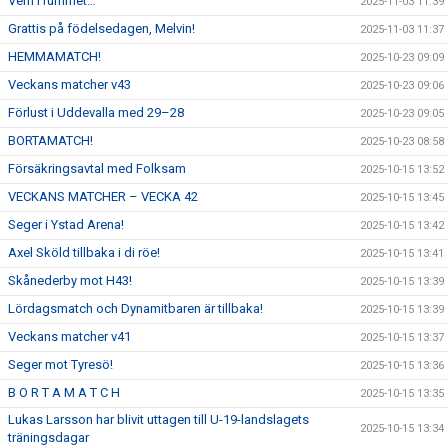
Vem i rummet…
2025-11-03 11:39
Grattis på födelsedagen, Melvin!
2025-11-03 11:37
HEMMAMATCH!
2025-10-23 09:09
Veckans matcher v43
2025-10-23 09:06
Förlust i Uddevalla med 29–28
2025-10-23 09:05
BORTAMATCH!
2025-10-23 08:58
Försäkringsavtal med Folksam
2025-10-15 13:52
VECKANS MATCHER – VECKA 42
2025-10-15 13:45
Seger i Ystad Arena!
2025-10-15 13:42
Axel Sköld tillbaka i di röe!
2025-10-15 13:41
Skånederby mot H43!
2025-10-15 13:39
Lördagsmatch och Dynamitbaren är tillbaka!
2025-10-15 13:39
Veckans matcher v41
2025-10-15 13:37
Seger mot Tyresö!
2025-10-15 13:36
B O R T A M A T C H
2025-10-15 13:35
Lukas Larsson har blivit uttagen till U-19-landslagets
2025-10-15 13:34
träningsdagar