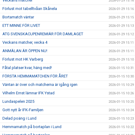
Veckans matcher
2026-01-29 15:16
Förlust mot tabelltvåan Skånela
2026-01-29 15:16
Bortamatch väntar
2026-01-29 15:15
ETT MINNE FÖR LIVET
2026-01-29 15:13
ATG SVENSKACUPENREMIÄR FÖR DAMLAGET
2026-01-29 15:12
Veckans matcher, vecka 4
2026-01-29 15:11
ANMÄLAN ÄR ÖPPEN NU!
2026-01-29 15:11
Förlust mot HK Varberg
2026-01-29 15:10
Fåtal platser kvar, häng med!
2026-01-15 10:31
FÖRSTA HEMMAMATCHEN FÖR ÅRET
2026-01-15 10:30
Väntan är över och matcherna är igång igen
2026-01-15 10:29
Vilhelm Ernst lämnar IFK Ystad
2026-01-15 10:26
Lundaspelen 2025
2026-01-15 10:25
Gott nytt år IFK-Familjen
2026-01-15 10:24
Delad poäng i Lund
2026-01-15 10:23
Hemmamatch på bortaplan i Lund
2026-01-15 10:22