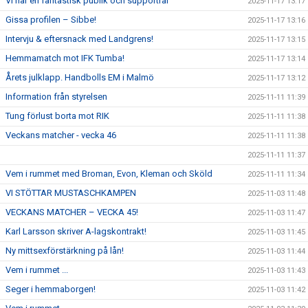
Vi har en fantastisk publik och supportrar
2025-11-17 13:17
Gissa profilen – Sibbe!
2025-11-17 13:16
Intervju & eftersnack med Landgrens!
2025-11-17 13:15
Hemmamatch mot IFK Tumba!
2025-11-17 13:14
Årets julklapp. Handbolls EM i Malmö
2025-11-17 13:12
Information från styrelsen
2025-11-11 11:39
Tung förlust borta mot RIK
2025-11-11 11:38
Veckans matcher - vecka 46
2025-11-11 11:38
2025-11-11 11:37
Vem i rummet med Broman, Evon, Kleman och Sköld
2025-11-11 11:34
VI STÖTTAR MUSTASCHKAMPEN
2025-11-03 11:48
VECKANS MATCHER – VECKA 45!
2025-11-03 11:47
Karl Larsson skriver A-lagskontrakt!
2025-11-03 11:45
Ny mittsexförstärkning på lån!
2025-11-03 11:44
Vem i rummet ...
2025-11-03 11:43
Seger i hemmaborgen!
2025-11-03 11:42