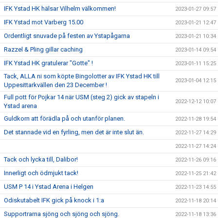
IFK Ystad HK hälsar Vilhelm välkommen!
2023-01-27 09:57
IFK Ystad mot Varberg 15.00
2023-01-21 12:47
Ordentligt snuvade på festen av Ystapågarna
2023-01-21 10:34
Razzel & Pling gillar caching
2023-01-14 09:54
IFK Ystad HK gratulerar "Gotte" !
2023-01-11 15:25
Tack, ALLA ni som köpte Bingolotter av IFK Ystad HK till
2023-01-04 12:15
Uppesittarkvällen den 23 December !
Full pott för Pojkar 14 när USM (steg 2) gick av stapeln i
2022-12-12 10:07
Ystad arena
Guldkorn att förädla på och utanför planen.
2022-11-28 19:54
Det stannade vid en fyrling, men det är inte slut än.
2022-11-27 14:29
2022-11-27 14:24
Tack och lycka till, Dalibor!
2022-11-26 09:16
Innerligt och ödmjukt tack!
2022-11-25 21:42
USM P 14 i Ystad Arena i Helgen
2022-11-23 14:55
Odiskutabelt IFK gick på knock i 1:a
2022-11-18 20:14
Supportrarna sjöng och sjöng och sjöng.
2022-11-18 13:36