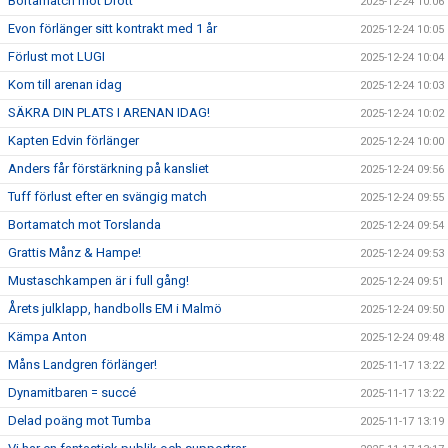
Bortamatch mot Drott
2025-12-24 10:06
Evon förlänger sitt kontrakt med 1 år
2025-12-24 10:05
Förlust mot LUGI
2025-12-24 10:04
Kom till arenan idag
2025-12-24 10:03
SÄKRA DIN PLATS I ARENAN IDAG!
2025-12-24 10:02
Kapten Edvin förlänger
2025-12-24 10:00
Anders får förstärkning på kansliet
2025-12-24 09:56
Tuff förlust efter en svängig match
2025-12-24 09:55
Bortamatch mot Torslanda
2025-12-24 09:54
Grattis Månz & Hampe!
2025-12-24 09:53
Mustaschkampen är i full gång!
2025-12-24 09:51
Årets julklapp, handbolls EM i Malmö
2025-12-24 09:50
Kämpa Anton
2025-12-24 09:48
Måns Landgren förlänger!
2025-11-17 13:22
Dynamitbaren = succé
2025-11-17 13:22
Delad poäng mot Tumba
2025-11-17 13:19