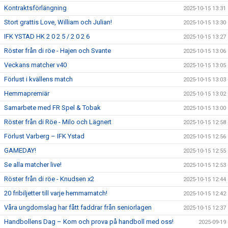
Kontraktsförlängning
2025-10-15 13:31
Stort grattis Love, William och Julian!
2025-10-15 13:30
IFK YSTAD HK 2 0 2 5 / 2 0 2 6
2025-10-15 13:27
Röster från di röe - Hajen och Svante
2025-10-15 13:06
Veckans matcher v40
2025-10-15 13:05
Förlust i kvällens match
2025-10-15 13:03
Hemmapremiär
2025-10-15 13:02
Samarbete med FR Spel & Tobak
2025-10-15 13:00
Röster från di Röe - Milo och Lägnert
2025-10-15 12:58
Förlust Varberg – IFK Ystad
2025-10-15 12:56
GAMEDAY!
2025-10-15 12:55
Se alla matcher live!
2025-10-15 12:53
Röster från di röe - Knudsen x2
2025-10-15 12:44
20 fribiljetter till varje hemmamatch!
2025-10-15 12:42
Våra ungdomslag har fått faddrar från seniorlagen
2025-10-15 12:37
Handbollens Dag – Kom och prova på handboll med oss!
2025-09-19