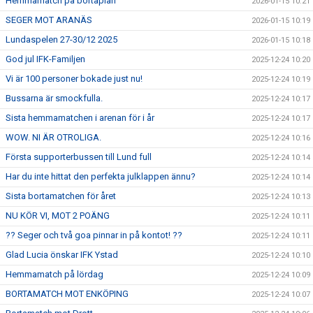
Hemmamatch på bortaplan
2026-01-15 10:21
SEGER MOT ARANÄS
2026-01-15 10:19
Lundaspelen 27-30/12 2025
2026-01-15 10:18
God jul IFK-Familjen
2025-12-24 10:20
Vi är 100 personer bokade just nu!
2025-12-24 10:19
Bussarna är smockfulla.
2025-12-24 10:17
Sista hemmamatchen i arenan för i år
2025-12-24 10:17
WOW. NI ÄR OTROLIGA.
2025-12-24 10:16
Första supporterbussen till Lund full
2025-12-24 10:14
Har du inte hittat den perfekta julklappen ännu?
2025-12-24 10:14
Sista bortamatchen för året
2025-12-24 10:13
NU KÖR VI, MOT 2 POÄNG
2025-12-24 10:11
?? Seger och två goa pinnar in på kontot! ??
2025-12-24 10:11
Glad Lucia önskar IFK Ystad
2025-12-24 10:10
Hemmamatch på lördag
2025-12-24 10:09
BORTAMATCH MOT ENKÖPING
2025-12-24 10:07