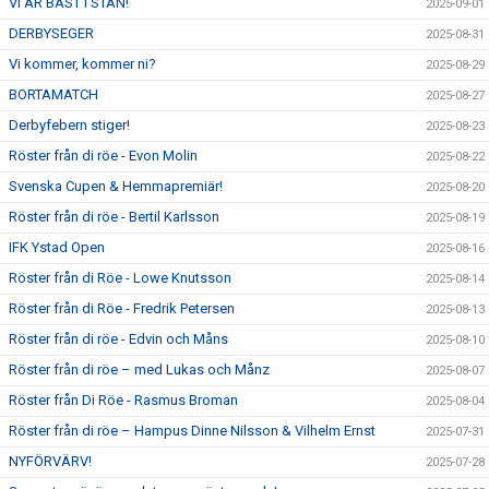
VI ÄR BÄST I STAN!
2025-09-01
DERBYSEGER
2025-08-31
Vi kommer, kommer ni?
2025-08-29
BORTAMATCH
2025-08-27
Derbyfebern stiger!
2025-08-23
Röster från di röe - Evon Molin
2025-08-22
Svenska Cupen & Hemmapremiär!
2025-08-20
Röster från di röe - Bertil Karlsson
2025-08-19
IFK Ystad Open
2025-08-16
Röster från di Röe - Lowe Knutsson
2025-08-14
Röster från di Röe - Fredrik Petersen
2025-08-13
Röster från di röe - Edvin och Måns
2025-08-10
Röster från di röe – med Lukas och Månz
2025-08-07
Röster från Di Röe - Rasmus Broman
2025-08-04
Röster från di röe – Hampus Dinne Nilsson & Vilhelm Ernst
2025-07-31
NYFÖRVÄRV!
2025-07-28