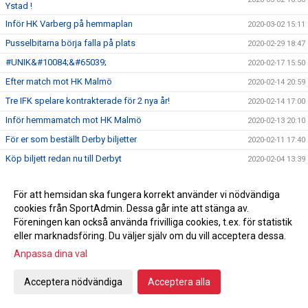
Ystad !
Inför HK Varberg på hemmaplan
2020-03-02 15:11
Pusselbitarna börja falla på plats
2020-02-29 18:47
#UNIK&#10084;&#65039;
2020-02-17 15:50
Efter match mot HK Malmö
2020-02-14 20:59
Tre IFK spelare kontrakterade för 2 nya år!
2020-02-14 17:00
Inför hemmamatch mot HK Malmö
2020-02-13 20:10
För er som beställt Derby biljetter
2020-02-11 17:40
Köp biljett redan nu till Derbyt
2020-02-04 13:39
Tack Sparbanken Skåne
2020-02-01 22:18
För att hemsidan ska fungera korrekt använder vi nödvändiga
Kansliet Februari
2020-01-31 18:04
cookies från SportAdmin. Dessa går inte att stänga av.
Stort tack och varmt välkommen!
2020-01-31 18:03
Föreningen kan också använda frivilliga cookies, t.ex. för statistik
Lotteri Polenkryssning
eller marknadsföring. Du väljer själv om du vill acceptera dessa.
2020-01-23 10:59
Anpassa dina val
Handbollsligan fortsätter
2020-01-20 12:18
Damhandboll!
2020-01-09 15:19
Acceptera nödvändiga
Acceptera alla
Nyförvärv Axel Morand
2019-12-30 22:04