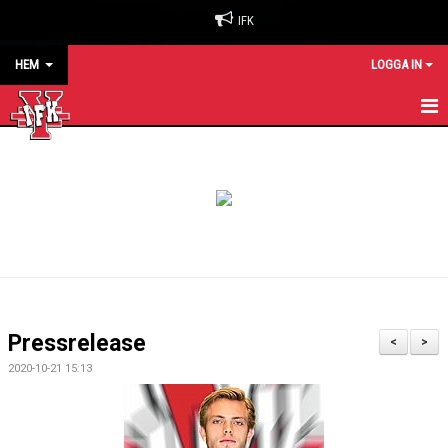
IFK
HEM
LOGGA IN
HEM
NYHETER
OM KLUBBEN
BILJETTER & SÄSONGSKORT
MATCHER
Pressrelease
<
>
KALENDER
2020-10-21 15:13
KONTAKT
SPONSORER