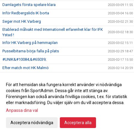
Damlagets första spelare klara
2020-03-09 11:55
Inför Redbergslids IK borta
2020-03-04 16:00
Seger mot HK Varberg
2020-03-02 21:30
Etablerad målvakt med Internationell erfarenhet klar för IFK
2020-03-02 18:30
Ystad !
Inför HK Varberg på hemmaplan
2020-03-02 15:11
Pusselbitarna börja falla på plats
2020-02-29 18:47
#UNIK&#10084;&#65039;
2020-02-17 15:50
Efter match mot HK Malmö
2020-02-14 20:59
Tre IFK spelare kontrakterade för 2 nya år!
2020-02-14 17:00
Inför hemmamatch mot HK Malmö
För att hemsidan ska fungera korrekt använder vi nödvändiga
2020-02-13 20:10
cookies från SportAdmin. Dessa går inte att stänga av.
För er som beställt Derby biljetter
2020-02-11 17:40
Föreningen kan också använda frivilliga cookies, t.ex. för statistik
Köp biljett redan nu till Derbyt
2020-02-04 13:39
eller marknadsföring. Du väljer själv om du vill acceptera dessa.
Tack Sparbanken Skåne
2020-02-01 22:18
Anpassa dina val
Kansliet Februari
2020-01-31 18:04
Acceptera nödvändiga
Acceptera alla
Stort tack och varmt välkommen!
2020-01-31 18:03