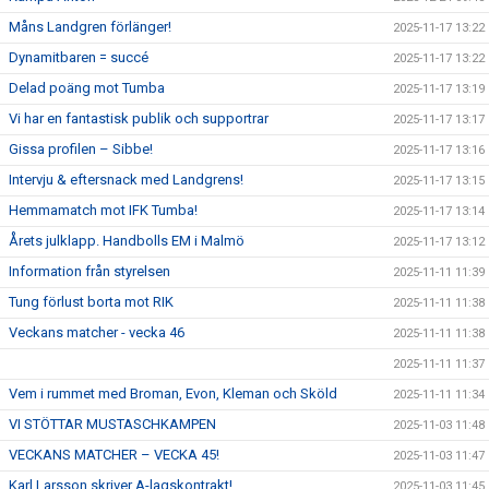
Måns Landgren förlänger!
2025-11-17 13:22
Dynamitbaren = succé
2025-11-17 13:22
Delad poäng mot Tumba
2025-11-17 13:19
Vi har en fantastisk publik och supportrar
2025-11-17 13:17
Gissa profilen – Sibbe!
2025-11-17 13:16
Intervju & eftersnack med Landgrens!
2025-11-17 13:15
Hemmamatch mot IFK Tumba!
2025-11-17 13:14
Årets julklapp. Handbolls EM i Malmö
2025-11-17 13:12
Information från styrelsen
2025-11-11 11:39
Tung förlust borta mot RIK
2025-11-11 11:38
Veckans matcher - vecka 46
2025-11-11 11:38
2025-11-11 11:37
Vem i rummet med Broman, Evon, Kleman och Sköld
2025-11-11 11:34
VI STÖTTAR MUSTASCHKAMPEN
2025-11-03 11:48
VECKANS MATCHER – VECKA 45!
2025-11-03 11:47
Karl Larsson skriver A-lagskontrakt!
2025-11-03 11:45