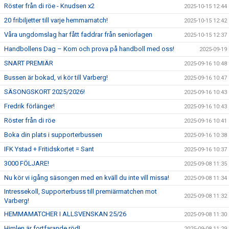
Röster från di röe - Knudsen x2
2025-10-15 12:44
20 fribiljetter till varje hemmamatch!
2025-10-15 12:42
Våra ungdomslag har fått faddrar från seniorlagen
2025-10-15 12:37
Handbollens Dag – Kom och prova på handboll med oss!
2025-09-19
SNART PREMIÄR
2025-09-16 10:48
Bussen är bokad, vi kör till Varberg!
2025-09-16 10:47
SÄSONGSKORT 2025/2026!
2025-09-16 10:43
Fredrik förlänger!
2025-09-16 10:43
Röster från di röe
2025-09-16 10:41
Boka din plats i supporterbussen
2025-09-16 10:38
IFK Ystad + Fritidskortet = Sant
2025-09-16 10:37
3000 FÖLJARE!
2025-09-08 11:35
Nu kör vi igång säsongen med en kväll du inte vill missa!
2025-09-08 11:34
Intressekoll, Supporterbuss till premiärmatchen mot
2025-09-08 11:32
Varberg!
HEMMAMATCHER I ALLSVENSKAN 25/26
2025-09-08 11:30
Himlen är fortfarande röd!
2025-09-08 11:29