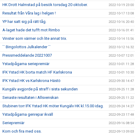
HK Drott Halmstad på besök torsdag 20 oktober.
2022-10-19 23:00
Resultat från Våra lag i helgen !
2022-10-17 13:08
YP har satt sig på rätt tåg.
2022-10-16 20:40
A-laget hade det tufft mot Rimbo
2022-10-16 01:41
Vinster som värmer och lite annat trix.
2022-10-14 15:56
`` Bingolottos Julkalender ``
2022-10-12 16:32
Pressmeddelande 20221007
2022-10-07 12:01
Ystadpågarna seriepremiär
2022-10-01 11:28
IFK Ystad HK borta match HF Karlskrona
2022-10-01 10:30
IFK Ystad HK vs Karlskrona Hästö
2022-09-30 14:47
Kungälv avgjorde på straff i sista sekunden
2022-09-25 11:28
Senaste resultaten i Allsvenskan
2022-09-25 11:22
Stubinen torr IFK Ystad HK möter Kungälv HK kl.15.00 idag.
2022-09-24 14:27
Ystadpågarna genrepar ikväll
2022-09-23 17:48
Seriepremiär
2022-09-16 08:54
Kom och fira med oss.
2022-09-13 09:03