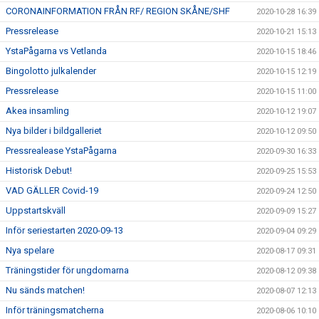
CORONAINFORMATION FRÅN RF/ REGION SKÅNE/SHF
2020-10-28 16:39
Pressrelease
2020-10-21 15:13
YstaPågarna vs Vetlanda
2020-10-15 18:46
Bingolotto julkalender
2020-10-15 12:19
Pressrelease
2020-10-15 11:00
Akea insamling
2020-10-12 19:07
Nya bilder i bildgalleriet
2020-10-12 09:50
Pressrealease YstaPågarna
2020-09-30 16:33
Historisk Debut!
2020-09-25 15:53
VAD GÄLLER Covid-19
2020-09-24 12:50
Uppstartskväll
2020-09-09 15:27
Inför seriestarten 2020-09-13
2020-09-04 09:29
Nya spelare
2020-08-17 09:31
Träningstider för ungdomarna
2020-08-12 09:38
Nu sänds matchen!
2020-08-07 12:13
Inför träningsmatcherna
2020-08-06 10:10