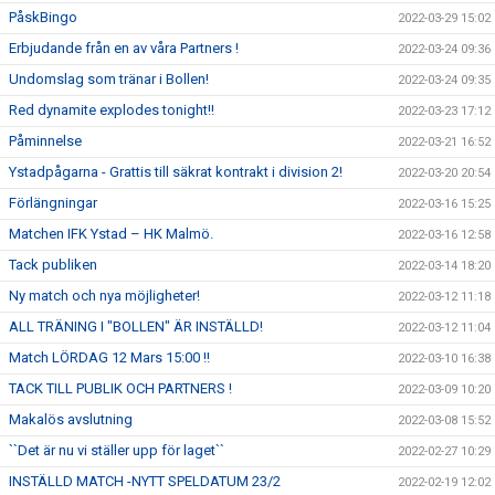
PåskBingo
2022-03-29 15:02
Erbjudande från en av våra Partners !
2022-03-24 09:36
Undomslag som tränar i Bollen!
2022-03-24 09:35
Red dynamite explodes tonight!!
2022-03-23 17:12
Påminnelse
2022-03-21 16:52
Ystadpågarna - Grattis till säkrat kontrakt i division 2!
2022-03-20 20:54
Förlängningar
2022-03-16 15:25
Matchen IFK Ystad – HK Malmö.
2022-03-16 12:58
Tack publiken
2022-03-14 18:20
Ny match och nya möjligheter!
2022-03-12 11:18
ALL TRÄNING I "BOLLEN" ÄR INSTÄLLD!
2022-03-12 11:04
Match LÖRDAG 12 Mars 15:00 !!
2022-03-10 16:38
TACK TILL PUBLIK OCH PARTNERS !
2022-03-09 10:20
Makalös avslutning
2022-03-08 15:52
``Det är nu vi ställer upp för laget``
2022-02-27 10:29
INSTÄLLD MATCH -NYTT SPELDATUM 23/2
2022-02-19 12:02