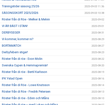
Träningstider säsong 25/26
2025-09-03 11:36
SÄSONGSKORT 2025/2026
2025-09-03 10:38
Röster från di Röe - Melker & Melvin
2025-09-02
VI ÄR BÄST I STAN!
2025-09-01
DERBYSEGER
2025-08-31
Vi kommer, kommer ni?
2025-08-29
BORTAMATCH
2025-08-27
Derbyfebern stiger!
2025-08-23
Röster från di röe - Evon Molin
2025-08-22
Svenska Cupen & Hemmapremiär!
2025-08-20
Röster från di röe - Bertil Karlsson
2025-08-19
IFK Ystad Open
2025-08-16
Röster från di Röe - Lowe Knutsson
2025-08-14
Röster från di Röe - Fredrik Petersen
2025-08-13
Röster från di röe - Edvin och Måns
2025-08-10
Röster från di röe – med Lukas och Månz
2025-08-07