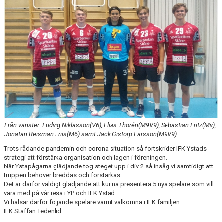
Från vänster: Ludvig Niklasson(V6), Elias Thorén(M9V9), Sebastian Fritz(Mv),
Jonatan Reisman Friis(M6) samt Jack Gistorp Larsson(M9V9)
Trots rådande pandemin och corona situation så fortskrider IFK Ystads
strategi att förstärka organisation och lagen i föreningen.
När Ystapågarna glädjande tog steget upp i div 2 så insåg vi samtidigt att
truppen behöver breddas och förstärkas.
Det är därför väldigt glädjande att kunna presentera 5 nya spelare som vill
vara med på vår resa i YP och IFK Ystad.
Vi hälsar därför följande spelare varmt välkomna i IFK familjen.
IFK Staffan Tedenlid