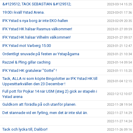
&#129512; TACK SEBASTIAN &#129512;
2023-03-14 15:25
19:00 i kväll Ystad Arena.
2023-03-01 17:36
IFK Ystad:s nya borg är inte EKO-hallen
2023-02-09 20:35
IFK Ystad HK hälsar Rasmus välkommen!
2023-01-27 09:59
IFK Ystad HK hälsar Vilhelm välkommen!
2023-01-27 09:57
IFK Ystad mot Varberg 15.00
2023-01-21 12:47
Ordentligt snuvade på festen av Ystapågarna
2023-01-21 10:34
Razzel & Pling gillar caching
2023-01-14 09:54
IFK Ystad HK gratulerar "Gotte" !
2023-01-11 15:25
Tack, ALLA ni som köpte Bingolotter av IFK Ystad HK till
2023-01-04 12:15
Uppesittarkvällen den 23 December !
Full pott för Pojkar 14 när USM (steg 2) gick av stapeln i
2022-12-12 10:07
Ystad arena
Guldkorn att förädla på och utanför planen.
2022-11-28 19:54
Det stannade vid en fyrling, men det är inte slut än.
2022-11-27 14:29
2022-11-27 14:24
Tack och lycka till, Dalibor!
2022-11-26 09:16