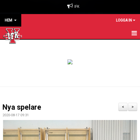
IFK
HEM
LOGGA IN
HEM
NYHETER
OM KLUBBEN
BILJETTER & SÄSONGSKORT
MATCHER
Nya spelare
<
>
KALENDER
2020-08-17 09:31
KONTAKT
SPONSORER