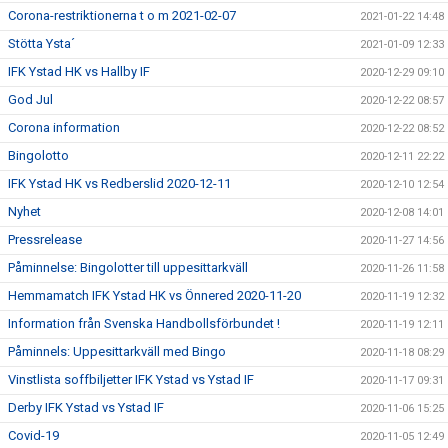
Corona-restriktionerna t o m 2021-02-07
2021-01-22 14:48
Stötta Ysta´
2021-01-09 12:33
IFK Ystad HK vs Hallby IF
2020-12-29 09:10
God Jul
2020-12-22 08:57
Corona information
2020-12-22 08:52
Bingolotto
2020-12-11 22:22
IFK Ystad HK vs Redberslid 2020-12-11
2020-12-10 12:54
Nyhet
2020-12-08 14:01
Pressrelease
2020-11-27 14:56
Påminnelse: Bingolotter till uppesittarkväll
2020-11-26 11:58
Hemmamatch IFK Ystad HK vs Önnered 2020-11-20
2020-11-19 12:32
Information från Svenska Handbollsförbundet !
2020-11-19 12:11
Påminnels: Uppesittarkväll med Bingo
2020-11-18 08:29
Vinstlista soffbiljetter IFK Ystad vs Ystad IF
2020-11-17 09:31
Derby IFK Ystad vs Ystad IF
2020-11-06 15:25
Covid-19
2020-11-05 12:49