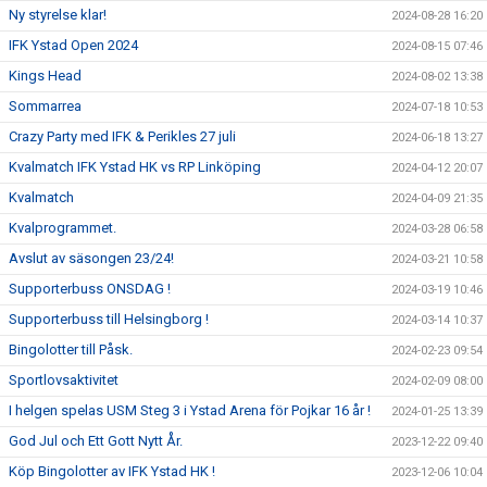
Ny styrelse klar!
2024-08-28 16:20
IFK Ystad Open 2024
2024-08-15 07:46
Kings Head
2024-08-02 13:38
Sommarrea
2024-07-18 10:53
Crazy Party med IFK & Perikles 27 juli
2024-06-18 13:27
Kvalmatch IFK Ystad HK vs RP Linköping
2024-04-12 20:07
Kvalmatch
2024-04-09 21:35
Kvalprogrammet.
2024-03-28 06:58
Avslut av säsongen 23/24!
2024-03-21 10:58
Supporterbuss ONSDAG !
2024-03-19 10:46
Supporterbuss till Helsingborg !
2024-03-14 10:37
Bingolotter till Påsk.
2024-02-23 09:54
Sportlovsaktivitet
2024-02-09 08:00
I helgen spelas USM Steg 3 i Ystad Arena för Pojkar 16 år !
2024-01-25 13:39
God Jul och Ett Gott Nytt År.
2023-12-22 09:40
Köp Bingolotter av IFK Ystad HK !
2023-12-06 10:04