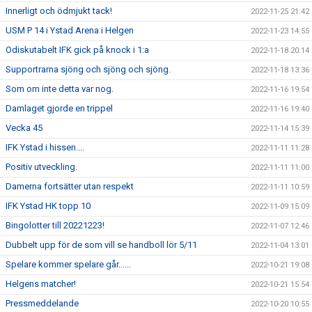
Innerligt och ödmjukt tack!
2022-11-25 21:42
USM P 14 i Ystad Arena i Helgen
2022-11-23 14:55
Odiskutabelt IFK gick på knock i 1:a
2022-11-18 20:14
Supportrarna sjöng och sjöng och sjöng.
2022-11-18 13:36
Som om inte detta var nog.
2022-11-16 19:54
Damlaget gjorde en trippel
2022-11-16 19:40
Vecka 45
2022-11-14 15:39
IFK Ystad i hissen....
2022-11-11 11:28
Positiv utveckling.
2022-11-11 11:00
Damerna fortsätter utan respekt
2022-11-11 10:59
IFK Ystad HK topp 10
2022-11-09 15:09
Bingolotter till 20221223!
2022-11-07 12:46
Dubbelt upp för de som vill se handboll lör 5/11
2022-11-04 13:01
Spelare kommer spelare går......
2022-10-21 19:08
Helgens matcher!
2022-10-21 15:54
Pressmeddelande
2022-10-20 10:55