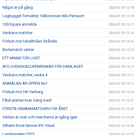
Något är på gång
2026-01-29 15:18
Lagbygget fortsätter, Välkommen Nils Persson!
2026-01-29 15:18
100 löpare anmälda
2026-01-29 15:17
Veckans matcher
2026-01-29 15:16
Förlust mot tabelltvåan Skånela
2026-01-29 15:16
Bortamatch väntar
2026-01-29 15:15
ETT MINNE FÖR LIVET
2026-01-29 15:13
ATG SVENSKACUPENREMIÄR FÖR DAMLAGET
2026-01-29 15:12
Veckans matcher, vecka 4
2026-01-29 15:11
ANMÄLAN ÄR ÖPPEN NU!
2026-01-29 15:11
Förlust mot HK Varberg
2026-01-29 15:10
Fåtal platser kvar, häng med!
2026-01-15 10:31
FÖRSTA HEMMAMATCHEN FÖR ÅRET
2026-01-15 10:30
Väntan är över och matcherna är igång igen
2026-01-15 10:29
Vilhelm Ernst lämnar IFK Ystad
2026-01-15 10:26
Lundaspelen 2025
2026-01-15 10:25