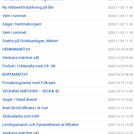
Ny mittsexförstärkning på lån!
2025-11-03 11:44
Vem i rummet ...
2025-11-03 11:43
Seger i hemmaborgen!
2025-11-03 11:42
Vem i rummet…
2025-11-03 11:39
Grattis på födelsedagen, Melvin!
2025-11-03 11:37
HEMMAMATCH!
2025-10-23 09:09
Veckans matcher v43
2025-10-23 09:06
Förlust i Uddevalla med 29–28
2025-10-23 09:05
BORTAMATCH!
2025-10-23 08:58
Försäkringsavtal med Folksam
2025-10-15 13:52
VECKANS MATCHER – VECKA 42
2025-10-15 13:45
Seger i Ystad Arena!
2025-10-15 13:42
Axel Sköld tillbaka i di röe!
2025-10-15 13:41
Skånederby mot H43!
2025-10-15 13:39
Lördagsmatch och Dynamitbaren är tillbaka!
2025-10-15 13:39
Veckans matcher v41
2025-10-15 13:37