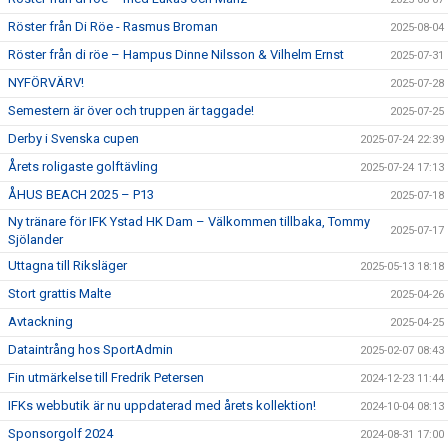
Röster från Di Röe - Rasmus Broman
2025-08-04
Röster från di röe – Hampus Dinne Nilsson & Vilhelm Ernst
2025-07-31
NYFÖRVÄRV!
2025-07-28
Semestern är över och truppen är taggade!
2025-07-25
Derby i Svenska cupen
2025-07-24 22:39
Årets roligaste golftävling
2025-07-24 17:13
ÅHUS BEACH 2025 – P13
2025-07-18
Ny tränare för IFK Ystad HK Dam – Välkommen tillbaka, Tommy
2025-07-17
Sjölander
Uttagna till Riksläger
2025-05-13 18:18
Stort grattis Malte
2025-04-26
Avtackning
2025-04-25
Dataintrång hos SportAdmin
2025-02-07 08:43
Fin utmärkelse till Fredrik Petersen
2024-12-23 11:44
IFKs webbutik är nu uppdaterad med årets kollektion!
2024-10-04 08:13
Sponsorgolf 2024
2024-08-31 17:00