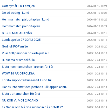
Gott nytt år IFK-Familjen
2026-01-15 10:24
Delad poäng i Lund
2026-01-15 10:23
Hemmamatch på bortaplan i Lund
2026-01-15 10:22
Hemmamatch på bortaplan
2026-01-15 10:21
SEGER MOT ARANÄS
2026-01-15 10:19
Lundaspelen 27-30/12 2025
2026-01-15 10:18
God jul IFK-Familjen
2025-12-24 10:20
Vi är 100 personer bokade just nu!
2025-12-24 10:19
Bussarna är smockfulla.
2025-12-24 10:17
Sista hemmamatchen i arenan för i år
2025-12-24 10:17
WOW. NI ÄR OTROLIGA.
2025-12-24 10:16
Första supporterbussen till Lund full
2025-12-24 10:14
Har du inte hittat den perfekta julklappen ännu?
2025-12-24 10:14
Sista bortamatchen för året
2025-12-24 10:13
NU KÖR VI, MOT 2 POÄNG
2025-12-24 10:11
?? Seger och två goa pinnar in på kontot! ??
2025-12-24 10:11