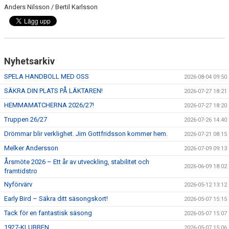
Anders Nilsson / Bertil Karlsson
Nyhetsarkiv
SPELA HANDBOLL MED OSS
2026-08-04 09:50
SÄKRA DIN PLATS PÅ LÄKTAREN!
2026-07-27 18:21
HEMMAMATCHERNA 2026/27!
2026-07-27 18:20
Truppen 26/27
2026-07-26 14:40
Drömmar blir verklighet. Jim Gottfridsson kommer hem.
2026-07-21 08:15
Melker Andersson
2026-07-09 09:13
Årsmöte 2026 – Ett år av utveckling, stabilitet och
2026-06-09 18:02
framtidstro
Nyförvärv
2026-05-12 13:12
Early Bird – Säkra ditt säsongskort!
2026-05-07 15:15
Tack för en fantastisk säsong
2026-05-07 15:07
1927-KLUBBEN
2026-05-07 15:06