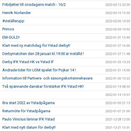
Fribiljetter till onsdagens match - 16/2
2022-02-15 22:00
Henrik Norlander
2022-02-10 15:50
#viställerupp
2022-02-05 10:03
Primos
2022-02-03 10:02
EM-GULD!
2022-01-31 15:40
Klart med ny matchdag för Ystad derbyt!
2022-01-27 16:00
Derbymatchen den 28 januari kl.19:00 är inställd !
2022-01-27 11:48
Derby IFK Ystad HK vs Ystad IF
2022-01-25 13:23
Ändrade tider för USM spelet för Pojkar 14 !
2022-01-21 14:00
Information till Partners- och säsongskortsinnehavare.
2022-01-20 10:22
Två spännande danskar förstärker IFK Ystad HK!
2022-01-19 08:55
2022-01-14 13:57
Bra start 2022 av Ystadpågarna
2022-01-09 21:13
Returmöte för Ystadpågarna
2022-01-07 21:00
Paulo Vinicius lämnar IFK Ystad
2021-12-28 12:00
Klart med nytt datum för derbyt!
2021-12-21 15:31