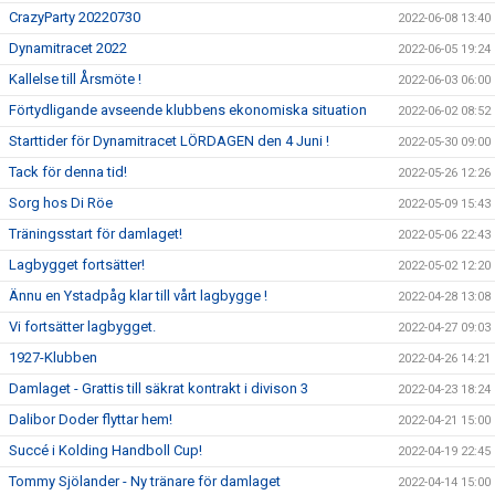
CrazyParty 20220730
2022-06-08 13:40
Dynamitracet 2022
2022-06-05 19:24
Kallelse till Årsmöte !
2022-06-03 06:00
Förtydligande avseende klubbens ekonomiska situation
2022-06-02 08:52
Starttider för Dynamitracet LÖRDAGEN den 4 Juni !
2022-05-30 09:00
Tack för denna tid!
2022-05-26 12:26
Sorg hos Di Röe
2022-05-09 15:43
Träningsstart för damlaget!
2022-05-06 22:43
Lagbygget fortsätter!
2022-05-02 12:20
Ännu en Ystadpåg klar till vårt lagbygge !
2022-04-28 13:08
Vi fortsätter lagbygget.
2022-04-27 09:03
1927-Klubben
2022-04-26 14:21
Damlaget - Grattis till säkrat kontrakt i divison 3
2022-04-23 18:24
Dalibor Doder flyttar hem!
2022-04-21 15:00
Succé i Kolding Handboll Cup!
2022-04-19 22:45
Tommy Sjölander - Ny tränare för damlaget
2022-04-14 15:00