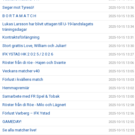
Seger mot Tyresö!
2025-10-15 13:36
B O R T A M A T C H
2025-10-15 13:35
Lukas Larsson har blivit uttagen till U-19-landslagets
2025-10-15 13:34
träningsdagar
Kontraktsförlängning
2025-10-15 13:31
Stort grattis Love, William och Julian!
2025-10-15 13:30
IFK YSTAD HK 2 0 2 5 / 2 0 2 6
2025-10-15 13:27
Röster från di röe - Hajen och Svante
2025-10-15 13:06
Veckans matcher v40
2025-10-15 13:05
Förlust i kvällens match
2025-10-15 13:03
Hemmapremiär
2025-10-15 13:02
Samarbete med FR Spel & Tobak
2025-10-15 13:00
Röster från di Röe - Milo och Lägnert
2025-10-15 12:58
Förlust Varberg – IFK Ystad
2025-10-15 12:56
GAMEDAY!
2025-10-15 12:55
Se alla matcher live!
2025-10-15 12:53