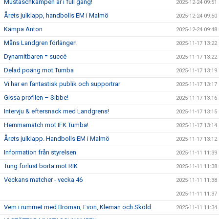
Mustaschkampen är i full gång!
2025-12-24 09:51
Årets julklapp, handbolls EM i Malmö
2025-12-24 09:50
Kämpa Anton
2025-12-24 09:48
Måns Landgren förlänger!
2025-11-17 13:22
Dynamitbaren = succé
2025-11-17 13:22
Delad poäng mot Tumba
2025-11-17 13:19
Vi har en fantastisk publik och supportrar
2025-11-17 13:17
Gissa profilen – Sibbe!
2025-11-17 13:16
Intervju & eftersnack med Landgrens!
2025-11-17 13:15
Hemmamatch mot IFK Tumba!
2025-11-17 13:14
Årets julklapp. Handbolls EM i Malmö
2025-11-17 13:12
Information från styrelsen
2025-11-11 11:39
Tung förlust borta mot RIK
2025-11-11 11:38
Veckans matcher - vecka 46
2025-11-11 11:38
2025-11-11 11:37
Vem i rummet med Broman, Evon, Kleman och Sköld
2025-11-11 11:34