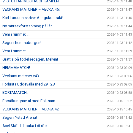
VI STÖTTAR MUSTASCHKAMPEN
2025-11-03 11:48
VECKANS MATCHER – VECKA 45!
2025-11-03 11:47
Karl Larsson skriver A-lagskontrakt!
2025-11-03 11:45
Ny mittsexförstärkning på lån!
2025-11-03 11:44
Vem i rummet ...
2025-11-03 11:43
Seger i hemmaborgen!
2025-11-03 11:42
Vem i rummet…
2025-11-03 11:39
Grattis på födelsedagen, Melvin!
2025-11-03 11:37
HEMMAMATCH!
2025-10-23 09:09
Veckans matcher v43
2025-10-23 09:06
Förlust i Uddevalla med 29–28
2025-10-23 09:05
BORTAMATCH!
2025-10-23 08:58
Försäkringsavtal med Folksam
2025-10-15 13:52
VECKANS MATCHER – VECKA 42
2025-10-15 13:45
Seger i Ystad Arena!
2025-10-15 13:42
Axel Sköld tillbaka i di röe!
2025-10-15 13:41