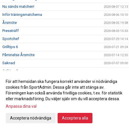
Nu sänds matchen!
2020-08-07 12:13
Inför träningsmatcherna
2020-08-06 10:10
Årsmöte
2020-08-05 19:38
Pressträff
2020-08-03 15:33
Sportchef
2020-07-29 14:14
Grilltips 6
2020-07-21 09:24
Påminelse Årsmöte
2020-07-14 12:55
Saknad
2020-07-07 09:00
Grilltips 5
2020-07-06 09:20
Semester
2020-07-04 09:27
För att hemsidan ska fungera korrekt använder vi nödvändiga
cookies från SportAdmin. Dessa går inte att stänga av.
Akea hälsar!
2020-07-01 08:42
Föreningen kan också använda frivilliga cookies, t.ex. för statistik
Grilltips 4
2020-06-29 08:49
eller marknadsföring. Du väljer själv om du vill acceptera dessa.
Grilltips 3
2020-06-22 09:42
Anpassa dina val
Midsommarhälsning
2020-06-18 12:08
Acceptera nödvändiga
Acceptera alla
Grilltips 2
2020-06-15 08:41
Grilltips
2020-06-10 09:28