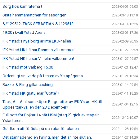
Sorg hos kamraterna !
2023-04-01 09:03
Sista hemmamatchen för säsongen
2023-03-18 11:10
&#129512; TACK SEBASTIAN &#129512;
2023-03-14 15:25
19:00 i kväll Ystad Arena.
2023-03-01 17:36
IFK Ystad:s nya borg är inte EKO-hallen
2023-02-09 20:35
IFK Ystad HK hälsar Rasmus välkommen!
2023-01-27 09:59
IFK Ystad HK hälsar Vilhelm välkommen!
2023-01-27 09:57
IFK Ystad mot Varberg 15.00
2023-01-21 12:47
Ordentligt snuvade på festen av Ystapågarna
2023-01-21 10:34
Razzel & Pling gillar caching
2023-01-14 09:54
IFK Ystad HK gratulerar "Gotte" !
2023-01-11 15:25
Tack, ALLA ni som köpte Bingolotter av IFK Ystad HK till
2023-01-04 12:15
Uppesittarkvällen den 23 December !
Full pott för Pojkar 14 när USM (steg 2) gick av stapeln i
2022-12-12 10:07
Ystad arena
Guldkorn att förädla på och utanför planen.
2022-11-28 19:54
Det stannade vid en fyrling, men det är inte slut än.
2022-11-27 14:29