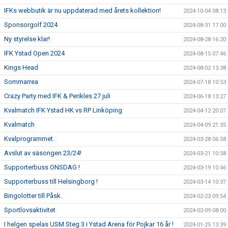
IFKs webbutik är nu uppdaterad med årets kollektion!
2024-10-04 08:13
Sponsorgolf 2024
2024-08-31 17:00
Ny styrelse klar!
2024-08-28 16:20
IFK Ystad Open 2024
2024-08-15 07:46
Kings Head
2024-08-02 13:38
Sommarrea
2024-07-18 10:53
Crazy Party med IFK & Perikles 27 juli
2024-06-18 13:27
Kvalmatch IFK Ystad HK vs RP Linköping
2024-04-12 20:07
Kvalmatch
2024-04-09 21:35
Kvalprogrammet.
2024-03-28 06:58
Avslut av säsongen 23/24!
2024-03-21 10:58
Supporterbuss ONSDAG !
2024-03-19 10:46
Supporterbuss till Helsingborg !
2024-03-14 10:37
Bingolotter till Påsk.
2024-02-23 09:54
Sportlovsaktivitet
2024-02-09 08:00
I helgen spelas USM Steg 3 i Ystad Arena för Pojkar 16 år !
2024-01-25 13:39