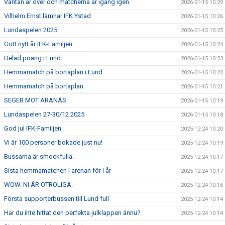
Väntan är över och matcherna är igång igen
2026-01-15 10:29
Vilhelm Ernst lämnar IFK Ystad
2026-01-15 10:26
Lundaspelen 2025
2026-01-15 10:25
Gott nytt år IFK-Familjen
2026-01-15 10:24
Delad poäng i Lund
2026-01-15 10:23
Hemmamatch på bortaplan i Lund
2026-01-15 10:22
Hemmamatch på bortaplan
2026-01-15 10:21
SEGER MOT ARANÄS
2026-01-15 10:19
Lundaspelen 27-30/12 2025
2026-01-15 10:18
God jul IFK-Familjen
2025-12-24 10:20
Vi är 100 personer bokade just nu!
2025-12-24 10:19
Bussarna är smockfulla.
2025-12-24 10:17
Sista hemmamatchen i arenan för i år
2025-12-24 10:17
WOW. NI ÄR OTROLIGA.
2025-12-24 10:16
Första supporterbussen till Lund full
2025-12-24 10:14
Har du inte hittat den perfekta julklappen ännu?
2025-12-24 10:14