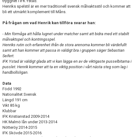
trygghet i IFK Ystad.
Henriks spelstil är en mer traditionell svensk målvaktsstil och kommer att
bli ett utmärkt komplement till Måns.
På frågan om vad Henrik kan tillföra svarar han:
-
Min förmåga att hålla lugnet under matcher samt att bidra med ett stabilt
målvaktspel och kontringsspel.
Henriks rutin och erfarenhet ifrån de stora arenorna kommer bli värdefullt
samt att han kommer att passa in väldigt bra i gruppen säger Sebastian
Seifert.
IFK Ystad är väldigt glada att vi kan lägga en av de viktigaste pusselbitarna i
pusslet. Henrik kommer att ta en viktig position i vårt nästa steg som lag i
handbollsligan.
Data
Född 1992
Nationalitet Svensk
Längd 191 cm
Vikt 85 kg
Klubbar
IFK Kristianstad 2009-2014
HK Malmö lån under 2013-2014
Nötteröy 2014-2015
IFK Skövde 2015-2016