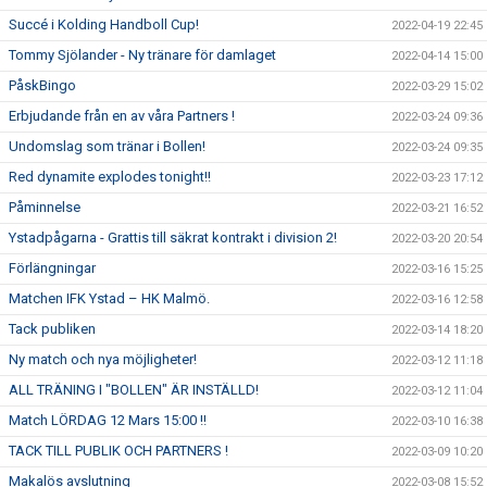
Succé i Kolding Handboll Cup!
2022-04-19 22:45
Tommy Sjölander - Ny tränare för damlaget
2022-04-14 15:00
PåskBingo
2022-03-29 15:02
Erbjudande från en av våra Partners !
2022-03-24 09:36
Undomslag som tränar i Bollen!
2022-03-24 09:35
Red dynamite explodes tonight!!
2022-03-23 17:12
Påminnelse
2022-03-21 16:52
Ystadpågarna - Grattis till säkrat kontrakt i division 2!
2022-03-20 20:54
Förlängningar
2022-03-16 15:25
Matchen IFK Ystad – HK Malmö.
2022-03-16 12:58
Tack publiken
2022-03-14 18:20
Ny match och nya möjligheter!
2022-03-12 11:18
ALL TRÄNING I "BOLLEN" ÄR INSTÄLLD!
2022-03-12 11:04
Match LÖRDAG 12 Mars 15:00 !!
2022-03-10 16:38
TACK TILL PUBLIK OCH PARTNERS !
2022-03-09 10:20
Makalös avslutning
2022-03-08 15:52