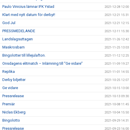
Paulo Vinicius lämnar IFK Ystad
2021-12-28 12:00
Klart med nytt datum för derbyt!
2021-12-21 15:31
God Jul
2021-12-21 12:15
PRESSMEDELANDE
2021-12-11 15:30
Landslagsuttagen
2021-11-26 12:42
Maskrosbarn
2021-11-25 13:03
Bingolotter till lillejulafton.
2021-11-12 12:25
Onsdagens elitmatch – Inlämning till ”Ge vidare”
2021-11-09 19:27
Replika
2021-11-01 14:55
Derby biljetter
2021-10-25 12:07
Ge vidare
2021-10-15 13:00
Pressrelease
2021-10-13 09:30
Premiär
2021-10-08 11:45
Niclas Ekberg
2021-10-04 15:50
Bingolotto
2021-09-29 14:31
Pressrelease
2021-09-23 16:00