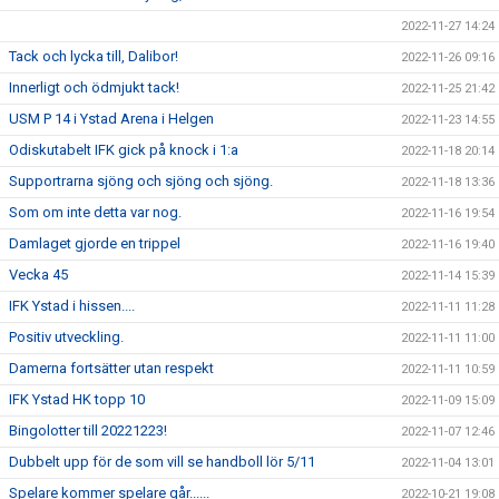
2022-11-27 14:24
Tack och lycka till, Dalibor!
2022-11-26 09:16
Innerligt och ödmjukt tack!
2022-11-25 21:42
USM P 14 i Ystad Arena i Helgen
2022-11-23 14:55
Odiskutabelt IFK gick på knock i 1:a
2022-11-18 20:14
Supportrarna sjöng och sjöng och sjöng.
2022-11-18 13:36
Som om inte detta var nog.
2022-11-16 19:54
Damlaget gjorde en trippel
2022-11-16 19:40
Vecka 45
2022-11-14 15:39
IFK Ystad i hissen....
2022-11-11 11:28
Positiv utveckling.
2022-11-11 11:00
Damerna fortsätter utan respekt
2022-11-11 10:59
IFK Ystad HK topp 10
2022-11-09 15:09
Bingolotter till 20221223!
2022-11-07 12:46
Dubbelt upp för de som vill se handboll lör 5/11
2022-11-04 13:01
Spelare kommer spelare går......
2022-10-21 19:08