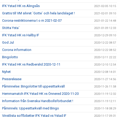
IFK Ystad HK vs Alingsås
2021-02-05 10:15
Grattis till VM silvret `Gotte` och hela landslaget !
2021-02-01 09:10
Corona-restriktionerna t o m 2021-02-07
2021-01-22 14:48
Stötta Ysta´
2021-01-09 12:33
IFK Ystad HK vs Hallby IF
2020-12-29 09:10
God Jul
2020-12-22 08:57
Corona information
2020-12-22 08:52
Bingolotto
2020-12-11 22:22
IFK Ystad HK vs Redberslid 2020-12-11
2020-12-10 12:54
Nyhet
2020-12-08 14:01
Pressrelease
2020-11-27 14:56
Påminnelse: Bingolotter till uppesittarkväll
2020-11-26 11:58
Hemmamatch IFK Ystad HK vs Önnered 2020-11-20
2020-11-19 12:32
Information från Svenska Handbollsförbundet !
2020-11-19 12:11
Påminnels: Uppesittarkväll med Bingo
2020-11-18 08:29
Vinstlista soffbiljetter IFK Ystad vs Ystad IF
2020-11-17 09:31