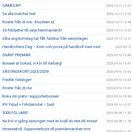
GAMEDAY!
2025-10-15 12:55
Se alla matcher live!
2025-10-15 12:53
Röster från di röe - Knudsen x2
2025-10-15 12:44
20 fribiljetter till varje hemmamatch!
2025-10-15 12:42
Våra ungdomslag har fått faddrar från seniorlagen
2025-10-15 12:37
Handbollens Dag – Kom och prova på handboll med oss!
2025-09-19
SNART PREMIÄR
2025-09-16 10:48
Bussen är bokad, vi kör till Varberg!
2025-09-16 10:47
SÄSONGSKORT 2025/2026!
2025-09-16 10:43
Fredrik förlänger!
2025-09-16 10:43
Röster från di röe
2025-09-16 10:41
Boka din plats i supporterbussen
2025-09-16 10:38
IFK Ystad + Fritidskortet = Sant
2025-09-16 10:37
3000 FÖLJARE!
2025-09-08 11:35
Nu kör vi igång säsongen med en kväll du inte vill missa!
2025-09-08 11:34
Intressekoll, Supporterbuss till premiärmatchen mot
2025-09-08 11:32