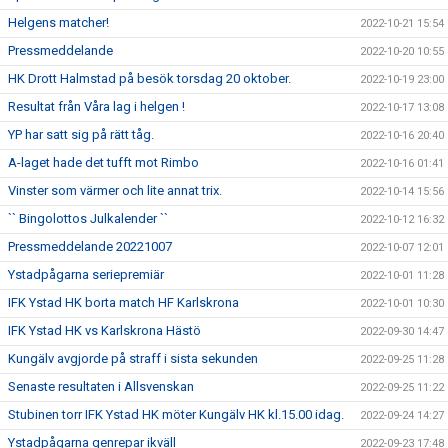
Helgens matcher!
2022-10-21 15:54
Pressmeddelande
2022-10-20 10:55
HK Drott Halmstad på besök torsdag 20 oktober.
2022-10-19 23:00
Resultat från Våra lag i helgen !
2022-10-17 13:08
YP har satt sig på rätt tåg.
2022-10-16 20:40
A-laget hade det tufft mot Rimbo
2022-10-16 01:41
Vinster som värmer och lite annat trix.
2022-10-14 15:56
`` Bingolottos Julkalender ``
2022-10-12 16:32
Pressmeddelande 20221007
2022-10-07 12:01
Ystadpågarna seriepremiär
2022-10-01 11:28
IFK Ystad HK borta match HF Karlskrona
2022-10-01 10:30
IFK Ystad HK vs Karlskrona Hästö
2022-09-30 14:47
Kungälv avgjorde på straff i sista sekunden
2022-09-25 11:28
Senaste resultaten i Allsvenskan
2022-09-25 11:22
Stubinen torr IFK Ystad HK möter Kungälv HK kl.15.00 idag.
2022-09-24 14:27
Ystadpågarna genrepar ikväll
2022-09-23 17:48