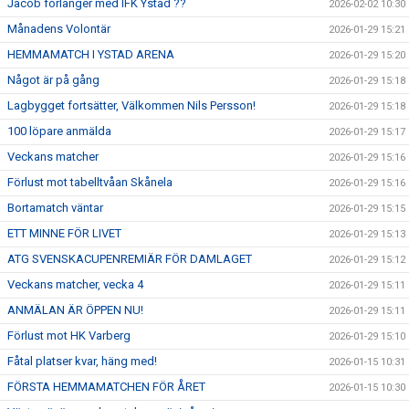
Jacob förlänger med IFK Ystad ??
2026-02-02 10:30
Månadens Volontär
2026-01-29 15:21
HEMMAMATCH I YSTAD ARENA
2026-01-29 15:20
Något är på gång
2026-01-29 15:18
Lagbygget fortsätter, Välkommen Nils Persson!
2026-01-29 15:18
100 löpare anmälda
2026-01-29 15:17
Veckans matcher
2026-01-29 15:16
Förlust mot tabelltvåan Skånela
2026-01-29 15:16
Bortamatch väntar
2026-01-29 15:15
ETT MINNE FÖR LIVET
2026-01-29 15:13
ATG SVENSKACUPENREMIÄR FÖR DAMLAGET
2026-01-29 15:12
Veckans matcher, vecka 4
2026-01-29 15:11
ANMÄLAN ÄR ÖPPEN NU!
2026-01-29 15:11
Förlust mot HK Varberg
2026-01-29 15:10
Fåtal platser kvar, häng med!
2026-01-15 10:31
FÖRSTA HEMMAMATCHEN FÖR ÅRET
2026-01-15 10:30