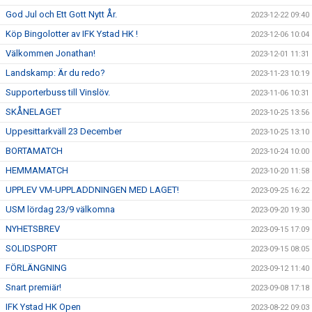
God Jul och Ett Gott Nytt År.
2023-12-22 09:40
Köp Bingolotter av IFK Ystad HK !
2023-12-06 10:04
Välkommen Jonathan!
2023-12-01 11:31
Landskamp: Är du redo?
2023-11-23 10:19
Supporterbuss till Vinslöv.
2023-11-06 10:31
SKÅNELAGET
2023-10-25 13:56
Uppesittarkväll 23 December
2023-10-25 13:10
BORTAMATCH
2023-10-24 10:00
HEMMAMATCH
2023-10-20 11:58
UPPLEV VM-UPPLADDNINGEN MED LAGET!
2023-09-25 16:22
USM lördag 23/9 välkomna
2023-09-20 19:30
NYHETSBREV
2023-09-15 17:09
SOLIDSPORT
2023-09-15 08:05
FÖRLÄNGNING
2023-09-12 11:40
Snart premiär!
2023-09-08 17:18
IFK Ystad HK Open
2023-08-22 09:03