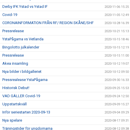
Derby IFK Ystad vs Ystad IF
2020-11-06 15:25
Covid-19
2020-11-05 12:49
CORONAINFORMATION FRÅN RF/ REGION SKÅNE/SHF
2020-10-28 16:39
Pressrelease
2020-10-21 15:13
YstaPågarna vs Vetlanda
2020-10-15 18:46
Bingolotto julkalender
2020-10-15 12:19
Pressrelease
2020-10-15 11:00
Akea insamling
2020-10-12 19:07
Nya bilder i bildgalleriet
2020-10-12 09:50
Pressrealease YstaPågarna
2020-09-30 16:33
Historisk Debut!
2020-09-25 15:53
VAD GÄLLER Covid-19
2020-09-24 12:50
Uppstartskväll
2020-09-09 15:27
Inför seriestarten 2020-09-13
2020-09-04 09:29
Nya spelare
2020-08-17 09:31
Träningstider för ungdomarna
2020-08-12 09:38