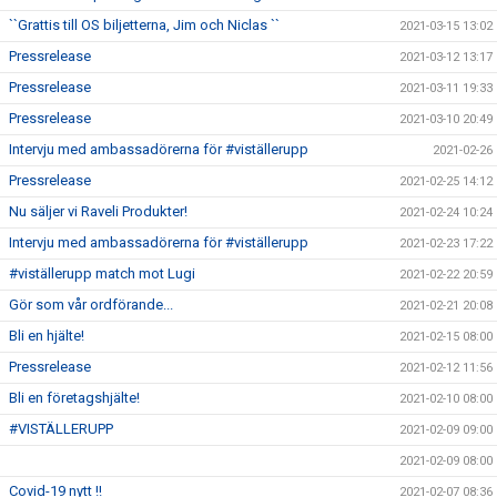
``Grattis till OS biljetterna, Jim och Niclas ``
2021-03-15 13:02
Pressrelease
2021-03-12 13:17
Pressrelease
2021-03-11 19:33
Pressrelease
2021-03-10 20:49
Intervju med ambassadörerna för #viställerupp
2021-02-26
Pressrelease
2021-02-25 14:12
Nu säljer vi Raveli Produkter!
2021-02-24 10:24
Intervju med ambassadörerna för #viställerupp
2021-02-23 17:22
#viställerupp match mot Lugi
2021-02-22 20:59
Gör som vår ordförande...
2021-02-21 20:08
Bli en hjälte!
2021-02-15 08:00
Pressrelease
2021-02-12 11:56
Bli en företagshjälte!
2021-02-10 08:00
#VISTÄLLERUPP
2021-02-09 09:00
2021-02-09 08:00
Covid-19 nytt !!
2021-02-07 08:36