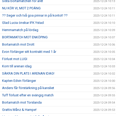
Sista bortamatchen för året
2025-12-24 10:13
NU KÖR VI, MOT 2 POÄNG
2025-12-24 10:11
?? Seger och två goa pinnar in på kontot! ??
2025-12-24 10:11
Glad Lucia önskar IFK Ystad
2025-12-24 10:10
Hemmamatch på lördag
2025-12-24 10:09
BORTAMATCH MOT ENKÖPING
2025-12-24 10:07
Bortamatch mot Drott
2025-12-24 10:06
Evon förlänger sitt kontrakt med 1 år
2025-12-24 10:05
Förlust mot LUGI
2025-12-24 10:04
Kom till arenan idag
2025-12-24 10:03
SÄKRA DIN PLATS I ARENAN IDAG!
2025-12-24 10:02
Kapten Edvin förlänger
2025-12-24 10:00
Anders får förstärkning på kansliet
2025-12-24 09:56
Tuff förlust efter en svängig match
2025-12-24 09:55
Bortamatch mot Torslanda
2025-12-24 09:54
Grattis Månz & Hampe!
2025-12-24 09:53