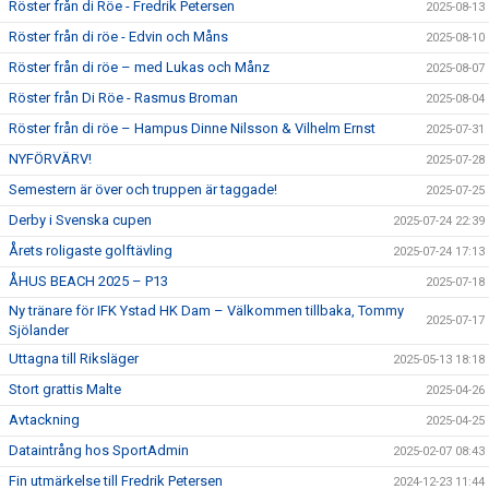
Röster från di Röe - Fredrik Petersen
2025-08-13
Röster från di röe - Edvin och Måns
2025-08-10
Röster från di röe – med Lukas och Månz
2025-08-07
Röster från Di Röe - Rasmus Broman
2025-08-04
Röster från di röe – Hampus Dinne Nilsson & Vilhelm Ernst
2025-07-31
NYFÖRVÄRV!
2025-07-28
Semestern är över och truppen är taggade!
2025-07-25
Derby i Svenska cupen
2025-07-24 22:39
Årets roligaste golftävling
2025-07-24 17:13
ÅHUS BEACH 2025 – P13
2025-07-18
Ny tränare för IFK Ystad HK Dam – Välkommen tillbaka, Tommy
2025-07-17
Sjölander
Uttagna till Riksläger
2025-05-13 18:18
Stort grattis Malte
2025-04-26
Avtackning
2025-04-25
Dataintrång hos SportAdmin
2025-02-07 08:43
Fin utmärkelse till Fredrik Petersen
2024-12-23 11:44