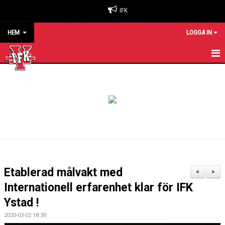
IFK
HEM
LOGGA IN
HEM
NYHETER
OM KLUBBEN
BILJETTER & SÄSONGSKORT
MATCHER
Etablerad målvakt med
<
>
KALENDER
Internationell erfarenhet klar för IFK
Ystad !
KONTAKT
2020-03-02 18:30
SPONSORER