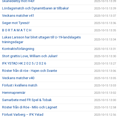
Skånederby mot H43!
2025-10-15 13:39
Lördagsmatch och Dynamitbaren är tillbaka!
2025-10-15 13:39
Veckans matcher v41
2025-10-15 13:37
Seger mot Tyresö!
2025-10-15 13:36
B O R T A M A T C H
2025-10-15 13:35
Lukas Larsson har blivit uttagen till U-19-landslagets
2025-10-15 13:34
träningsdagar
Kontraktsförlängning
2025-10-15 13:31
Stort grattis Love, William och Julian!
2025-10-15 13:30
IFK YSTAD HK 2 0 2 5 / 2 0 2 6
2025-10-15 13:27
Röster från di röe - Hajen och Svante
2025-10-15 13:06
Veckans matcher v40
2025-10-15 13:05
Förlust i kvällens match
2025-10-15 13:03
Hemmapremiär
2025-10-15 13:02
Samarbete med FR Spel & Tobak
2025-10-15 13:00
Röster från di Röe - Milo och Lägnert
2025-10-15 12:58
Förlust Varberg – IFK Ystad
2025-10-15 12:56