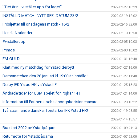
``Det är nu vi ställer upp för laget``
2022-02-27 10:29
INSTÄLLD MATCH -NYTT SPELDATUM 23/2
2022-02-19 12:02
Fribiljetter till onsdagens match - 16/2
2022-02-15 22:00
Henrik Norlander
2022-02-10 15:50
#viställerupp
2022-02-05 10:03
Primos
2022-02-03 10:02
EM-GULD!
2022-01-31 15:40
Klart med ny matchdag för Ystad derbyt!
2022-01-27 16:00
Derbymatchen den 28 januari kl.19:00 är inställd !
2022-01-27 11:48
Derby IFK Ystad HK vs Ystad IF
2022-01-25 13:23
Ändrade tider för USM spelet för Pojkar 14 !
2022-01-21 14:00
Information till Partners- och säsongskortsinnehavare.
2022-01-20 10:22
Två spännande danskar förstärker IFK Ystad HK!
2022-01-19 08:55
2022-01-14 13:57
Bra start 2022 av Ystadpågarna
2022-01-09 21:13
Returmöte för Ystadpågarna
2022-01-07 21:00