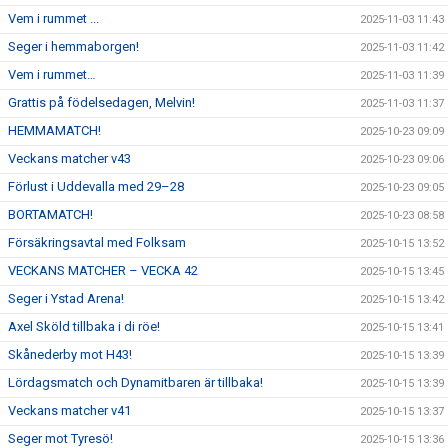
Vem i rummet ...
2025-11-03 11:43
Seger i hemmaborgen!
2025-11-03 11:42
Vem i rummet…
2025-11-03 11:39
Grattis på födelsedagen, Melvin!
2025-11-03 11:37
HEMMAMATCH!
2025-10-23 09:09
Veckans matcher v43
2025-10-23 09:06
Förlust i Uddevalla med 29–28
2025-10-23 09:05
BORTAMATCH!
2025-10-23 08:58
Försäkringsavtal med Folksam
2025-10-15 13:52
VECKANS MATCHER – VECKA 42
2025-10-15 13:45
Seger i Ystad Arena!
2025-10-15 13:42
Axel Sköld tillbaka i di röe!
2025-10-15 13:41
Skånederby mot H43!
2025-10-15 13:39
Lördagsmatch och Dynamitbaren är tillbaka!
2025-10-15 13:39
Veckans matcher v41
2025-10-15 13:37
Seger mot Tyresö!
2025-10-15 13:36