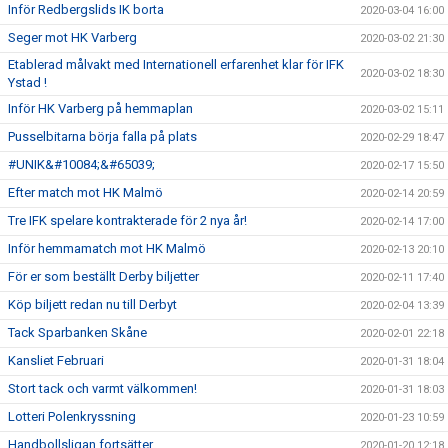
Inför Redbergslids IK borta
2020-03-04 16:00
Seger mot HK Varberg
2020-03-02 21:30
Etablerad målvakt med Internationell erfarenhet klar för IFK
2020-03-02 18:30
Ystad !
Inför HK Varberg på hemmaplan
2020-03-02 15:11
Pusselbitarna börja falla på plats
2020-02-29 18:47
#UNIK&#10084;&#65039;
2020-02-17 15:50
Efter match mot HK Malmö
2020-02-14 20:59
Tre IFK spelare kontrakterade för 2 nya år!
2020-02-14 17:00
Inför hemmamatch mot HK Malmö
2020-02-13 20:10
För er som beställt Derby biljetter
2020-02-11 17:40
Köp biljett redan nu till Derbyt
2020-02-04 13:39
Tack Sparbanken Skåne
2020-02-01 22:18
Kansliet Februari
2020-01-31 18:04
Stort tack och varmt välkommen!
2020-01-31 18:03
Lotteri Polenkryssning
2020-01-23 10:59
Handbollsligan fortsätter
2020-01-20 12:18