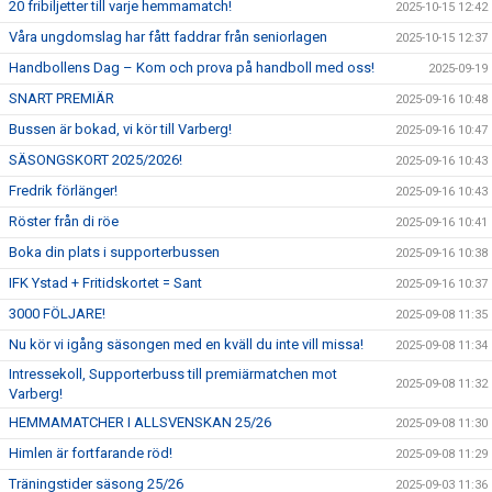
20 fribiljetter till varje hemmamatch!
2025-10-15 12:42
Våra ungdomslag har fått faddrar från seniorlagen
2025-10-15 12:37
Handbollens Dag – Kom och prova på handboll med oss!
2025-09-19
SNART PREMIÄR
2025-09-16 10:48
Bussen är bokad, vi kör till Varberg!
2025-09-16 10:47
SÄSONGSKORT 2025/2026!
2025-09-16 10:43
Fredrik förlänger!
2025-09-16 10:43
Röster från di röe
2025-09-16 10:41
Boka din plats i supporterbussen
2025-09-16 10:38
IFK Ystad + Fritidskortet = Sant
2025-09-16 10:37
3000 FÖLJARE!
2025-09-08 11:35
Nu kör vi igång säsongen med en kväll du inte vill missa!
2025-09-08 11:34
Intressekoll, Supporterbuss till premiärmatchen mot
2025-09-08 11:32
Varberg!
HEMMAMATCHER I ALLSVENSKAN 25/26
2025-09-08 11:30
Himlen är fortfarande röd!
2025-09-08 11:29
Träningstider säsong 25/26
2025-09-03 11:36