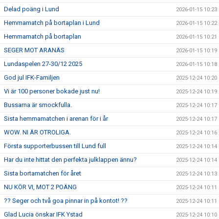
Delad poäng i Lund
2026-01-15 10:23
Hemmamatch på bortaplan i Lund
2026-01-15 10:22
Hemmamatch på bortaplan
2026-01-15 10:21
SEGER MOT ARANÄS
2026-01-15 10:19
Lundaspelen 27-30/12 2025
2026-01-15 10:18
God jul IFK-Familjen
2025-12-24 10:20
Vi är 100 personer bokade just nu!
2025-12-24 10:19
Bussarna är smockfulla.
2025-12-24 10:17
Sista hemmamatchen i arenan för i år
2025-12-24 10:17
WOW. NI ÄR OTROLIGA.
2025-12-24 10:16
Första supporterbussen till Lund full
2025-12-24 10:14
Har du inte hittat den perfekta julklappen ännu?
2025-12-24 10:14
Sista bortamatchen för året
2025-12-24 10:13
NU KÖR VI, MOT 2 POÄNG
2025-12-24 10:11
?? Seger och två goa pinnar in på kontot! ??
2025-12-24 10:11
Glad Lucia önskar IFK Ystad
2025-12-24 10:10