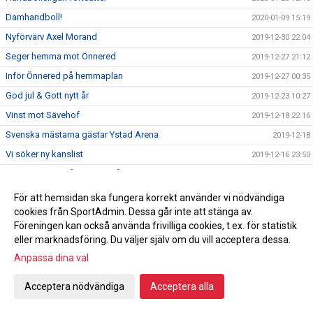
Damhandboll!
2020-01-09 15:19
Nyförvärv Axel Morand
2019-12-30 22:04
Seger hemma mot Önnered
2019-12-27 21:12
Inför Önnered på hemmaplan
2019-12-27 00:35
God jul & Gott nytt år
2019-12-23 10:27
Vinst mot Sävehof
2019-12-18 22:16
Svenska mästarna gästar Ystad Arena
2019-12-18
Vi söker ny kanslist
2019-12-16 23:50
En julhälsning från en utav våra sponsorer
2019-12-16 17:37
Vinst mot Önnered
2019-12-13 21:23
För att hemsidan ska fungera korrekt använder vi nödvändiga
cookies från SportAdmin. Dessa går inte att stänga av.
Inför bortamatch mot Önnereds HK
2019-12-13 08:00
Föreningen kan också använda frivilliga cookies, t.ex. för statistik
Förmån på hotellnätter
2019-12-09 15:34
eller marknadsföring. Du väljer själv om du vill acceptera dessa.
Intervju med Christoffer och Sibbe efter tung förlust
2019-12-08 11:29
Anpassa dina val
Tung förlust, nya tag
2019-12-05 15:46
Acceptera nödvändiga
Acceptera alla
Inför IFK derbyt
2019-12-03 21:17
Fredrik Petersen till IFK Kristianstad
2019-11-28 19:50