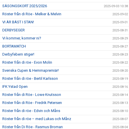
SÄSONGSKORT 2025/2026
2025-09-03 10:38
Röster från di Röe - Melker & Melvin
2025-09-02
VI ÄR BÄST I STAN!
2025-09-01
DERBYSEGER
2025-08-31
Vi kommer, kommer ni?
2025-08-29
BORTAMATCH
2025-08-27
Derbyfebern stiger!
2025-08-23
Röster från di röe - Evon Molin
2025-08-22
Svenska Cupen & Hemmapremiär!
2025-08-20
Röster från di röe - Bertil Karlsson
2025-08-19
IFK Ystad Open
2025-08-16
Röster från di Röe - Lowe Knutsson
2025-08-14
Röster från di Röe - Fredrik Petersen
2025-08-13
Röster från di röe - Edvin och Måns
2025-08-10
Röster från di röe – med Lukas och Månz
2025-08-07
Röster från Di Röe - Rasmus Broman
2025-08-04