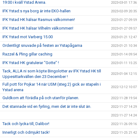
19:00 i kväll Ystad Arena.
2023-03-01 17:36
IFK Ystad:s nya borg är inte EKO-hallen
2023-02-09 20:35
IFK Ystad HK hälsar Rasmus välkommen!
2023-01-27 09:59
IFK Ystad HK hälsar Vilhelm välkommen!
2023-01-27 09:57
IFK Ystad mot Varberg 15.00
2023-01-21 12:47
Ordentligt snuvade på festen av Ystapågarna
2023-01-21 10:34
Razzel & Pling gillar caching
2023-01-14 09:54
IFK Ystad HK gratulerar "Gotte" !
2023-01-11 15:25
Tack, ALLA ni som köpte Bingolotter av IFK Ystad HK till
2023-01-04 12:15
Uppesittarkvällen den 23 December !
Full pott för Pojkar 14 när USM (steg 2) gick av stapeln i
2022-12-12 10:07
Ystad arena
Guldkorn att förädla på och utanför planen.
2022-11-28 19:54
Det stannade vid en fyrling, men det är inte slut än.
2022-11-27 14:29
2022-11-27 14:24
Tack och lycka till, Dalibor!
2022-11-26 09:16
Innerligt och ödmjukt tack!
2022-11-25 21:42