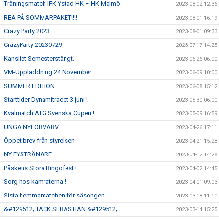
Träningsmatch IFK Ystad HK – HK Malmö
2023-08-02 12:36
REA PÅ SOMMARPAKET!!!!
2023-08-01 16:19
Crazy Party 2023
2023-08-01 09:33
CrazyParty 20230729
2023-07-17 14:25
Kansliet Semesterstängt.
2023-06-26 06:00
VM-Uppladdning 24 November.
2023-06-09 10:00
SUMMER EDITION
2023-06-08 15:12
Starttider Dynamitracet 3 juni !
2023-05-30 06:00
Kvalmatch ATG Svenska Cupen !
2023-05-09 16:59
UNGA NYFÖRVÄRV
2023-04-26 17:11
Öppet brev från styrelsen
2023-04-21 15:28
NY FYSTRÄNARE
2023-04-12 14:28
Påskens Stora Bingofest !
2023-04-02 14:45
Sorg hos kamraterna !
2023-04-01 09:03
Sista hemmamatchen för säsongen
2023-03-18 11:10
&#129512; TACK SEBASTIAN &#129512;
2023-03-14 15:25