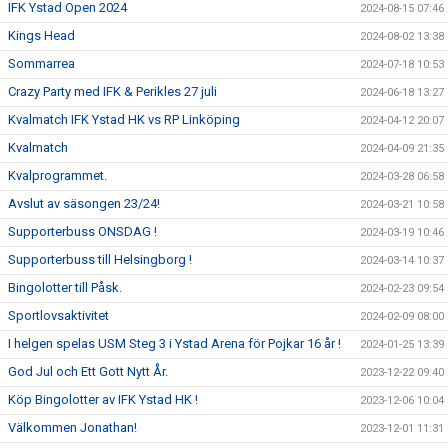
IFK Ystad Open 2024
2024-08-15 07:46
Kings Head
2024-08-02 13:38
Sommarrea
2024-07-18 10:53
Crazy Party med IFK & Perikles 27 juli
2024-06-18 13:27
Kvalmatch IFK Ystad HK vs RP Linköping
2024-04-12 20:07
Kvalmatch
2024-04-09 21:35
Kvalprogrammet.
2024-03-28 06:58
Avslut av säsongen 23/24!
2024-03-21 10:58
Supporterbuss ONSDAG !
2024-03-19 10:46
Supporterbuss till Helsingborg !
2024-03-14 10:37
Bingolotter till Påsk.
2024-02-23 09:54
Sportlovsaktivitet
2024-02-09 08:00
I helgen spelas USM Steg 3 i Ystad Arena för Pojkar 16 år !
2024-01-25 13:39
God Jul och Ett Gott Nytt År.
2023-12-22 09:40
Köp Bingolotter av IFK Ystad HK !
2023-12-06 10:04
Välkommen Jonathan!
2023-12-01 11:31