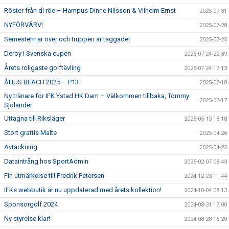
Röster från di röe – Hampus Dinne Nilsson & Vilhelm Ernst
2025-07-31
NYFÖRVÄRV!
2025-07-28
Semestern är över och truppen är taggade!
2025-07-25
Derby i Svenska cupen
2025-07-24 22:39
Årets roligaste golftävling
2025-07-24 17:13
ÅHUS BEACH 2025 – P13
2025-07-18
Ny tränare för IFK Ystad HK Dam – Välkommen tillbaka, Tommy
2025-07-17
Sjölander
Uttagna till Riksläger
2025-05-13 18:18
Stort grattis Malte
2025-04-26
Avtackning
2025-04-25
Dataintrång hos SportAdmin
2025-02-07 08:43
Fin utmärkelse till Fredrik Petersen
2024-12-23 11:44
IFKs webbutik är nu uppdaterad med årets kollektion!
2024-10-04 08:13
Sponsorgolf 2024
2024-08-31 17:00
Ny styrelse klar!
2024-08-28 16:20