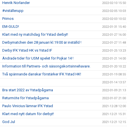
Henrik Norlander
2022-02-10 15:50
#viställerupp
2022-02-05 10:03
Primos
2022-02-03 10:02
EM-GULD!
2022-01-31 15:40
Klart med ny matchdag för Ystad derbyt!
2022-01-27 16:00
Derbymatchen den 28 januari kl.19:00 är inställd !
2022-01-27 11:48
Derby IFK Ystad HK vs Ystad IF
2022-01-25 13:23
Ändrade tider för USM spelet för Pojkar 14 !
2022-01-21 14:00
Information till Partners- och säsongskortsinnehavare.
2022-01-20 10:22
Två spännande danskar förstärker IFK Ystad HK!
2022-01-19 08:55
2022-01-14 13:57
Bra start 2022 av Ystadpågarna
2022-01-09 21:13
Returmöte för Ystadpågarna
2022-01-07 21:00
Paulo Vinicius lämnar IFK Ystad
2021-12-28 12:00
Klart med nytt datum för derbyt!
2021-12-21 15:31
God Jul
2021-12-21 12:15