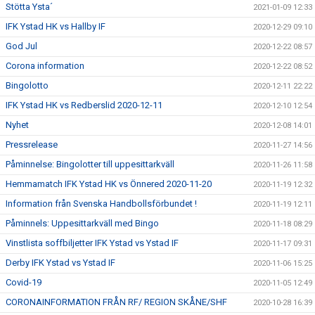
Stötta Ysta´
2021-01-09 12:33
IFK Ystad HK vs Hallby IF
2020-12-29 09:10
God Jul
2020-12-22 08:57
Corona information
2020-12-22 08:52
Bingolotto
2020-12-11 22:22
IFK Ystad HK vs Redberslid 2020-12-11
2020-12-10 12:54
Nyhet
2020-12-08 14:01
Pressrelease
2020-11-27 14:56
Påminnelse: Bingolotter till uppesittarkväll
2020-11-26 11:58
Hemmamatch IFK Ystad HK vs Önnered 2020-11-20
2020-11-19 12:32
Information från Svenska Handbollsförbundet !
2020-11-19 12:11
Påminnels: Uppesittarkväll med Bingo
2020-11-18 08:29
Vinstlista soffbiljetter IFK Ystad vs Ystad IF
2020-11-17 09:31
Derby IFK Ystad vs Ystad IF
2020-11-06 15:25
Covid-19
2020-11-05 12:49
CORONAINFORMATION FRÅN RF/ REGION SKÅNE/SHF
2020-10-28 16:39