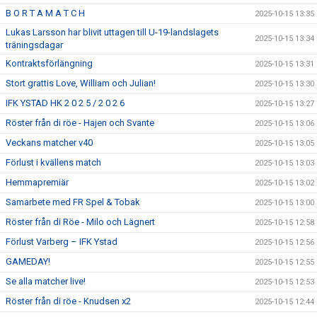
B O R T A M A T C H
2025-10-15 13:35
Lukas Larsson har blivit uttagen till U-19-landslagets
2025-10-15 13:34
träningsdagar
Kontraktsförlängning
2025-10-15 13:31
Stort grattis Love, William och Julian!
2025-10-15 13:30
IFK YSTAD HK 2 0 2 5 / 2 0 2 6
2025-10-15 13:27
Röster från di röe - Hajen och Svante
2025-10-15 13:06
Veckans matcher v40
2025-10-15 13:05
Förlust i kvällens match
2025-10-15 13:03
Hemmapremiär
2025-10-15 13:02
Samarbete med FR Spel & Tobak
2025-10-15 13:00
Röster från di Röe - Milo och Lägnert
2025-10-15 12:58
Förlust Varberg – IFK Ystad
2025-10-15 12:56
GAMEDAY!
2025-10-15 12:55
Se alla matcher live!
2025-10-15 12:53
Röster från di röe - Knudsen x2
2025-10-15 12:44