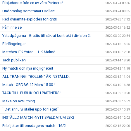
Erbjudande från en av våra Partners !
2022-03-24 09:36
Undomslag som tränar i Bollen!
2022-03-24 09:35
Red dynamite explodes tonight!!
2022-03-23 17:12
Påminnelse
2022-03-21 16:52
Ystadpågarna - Grattis till säkrat kontrakt i division 2!
2022-03-20 20:54
Förlängningar
2022-03-16 15:25
Matchen IFK Ystad – HK Malmö.
2022-03-16 12:58
Tack publiken
2022-03-14 18:20
Ny match och nya möjligheter!
2022-03-12 11:18
ALL TRÄNING I "BOLLEN" ÄR INSTÄLLD!
2022-03-12 11:04
Match LÖRDAG 12 Mars 15:00 !!
2022-03-10 16:38
TACK TILL PUBLIK OCH PARTNERS !
2022-03-09 10:20
Makalös avslutning
2022-03-08 15:52
``Det är nu vi ställer upp för laget``
2022-02-27 10:29
INSTÄLLD MATCH -NYTT SPELDATUM 23/2
2022-02-19 12:02
Fribiljetter till onsdagens match - 16/2
2022-02-15 22:00