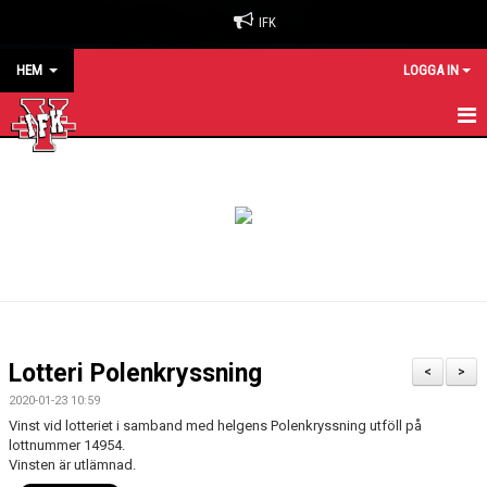
IFK
HEM
LOGGA IN
HEM
NYHETER
OM KLUBBEN
BILJETTER & SÄSONGSKORT
MATCHER
Lotteri Polenkryssning
<
>
KALENDER
2020-01-23 10:59
Vinst vid lotteriet i samband med helgens Polenkryssning utföll på
KONTAKT
lottnummer 14954.
Vinsten är utlämnad.
SPONSORER