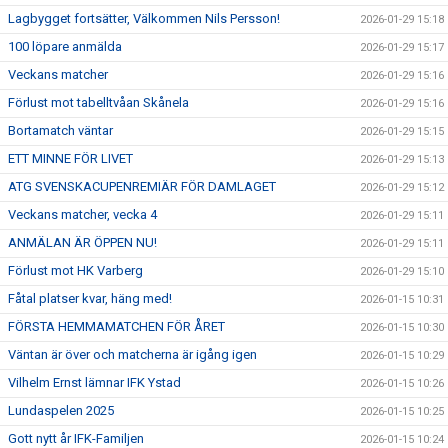
Lagbygget fortsätter, Välkommen Nils Persson!
2026-01-29 15:18
100 löpare anmälda
2026-01-29 15:17
Veckans matcher
2026-01-29 15:16
Förlust mot tabelltvåan Skånela
2026-01-29 15:16
Bortamatch väntar
2026-01-29 15:15
ETT MINNE FÖR LIVET
2026-01-29 15:13
ATG SVENSKACUPENREMIÄR FÖR DAMLAGET
2026-01-29 15:12
Veckans matcher, vecka 4
2026-01-29 15:11
ANMÄLAN ÄR ÖPPEN NU!
2026-01-29 15:11
Förlust mot HK Varberg
2026-01-29 15:10
Fåtal platser kvar, häng med!
2026-01-15 10:31
FÖRSTA HEMMAMATCHEN FÖR ÅRET
2026-01-15 10:30
Väntan är över och matcherna är igång igen
2026-01-15 10:29
Vilhelm Ernst lämnar IFK Ystad
2026-01-15 10:26
Lundaspelen 2025
2026-01-15 10:25
Gott nytt år IFK-Familjen
2026-01-15 10:24