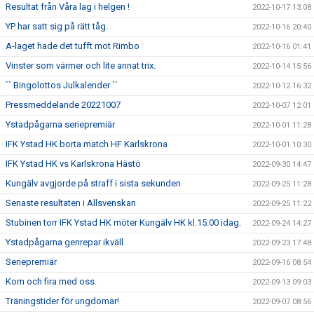
Resultat från Våra lag i helgen !
2022-10-17 13:08
YP har satt sig på rätt tåg.
2022-10-16 20:40
A-laget hade det tufft mot Rimbo
2022-10-16 01:41
Vinster som värmer och lite annat trix.
2022-10-14 15:56
`` Bingolottos Julkalender ``
2022-10-12 16:32
Pressmeddelande 20221007
2022-10-07 12:01
Ystadpågarna seriepremiär
2022-10-01 11:28
IFK Ystad HK borta match HF Karlskrona
2022-10-01 10:30
IFK Ystad HK vs Karlskrona Hästö
2022-09-30 14:47
Kungälv avgjorde på straff i sista sekunden
2022-09-25 11:28
Senaste resultaten i Allsvenskan
2022-09-25 11:22
Stubinen torr IFK Ystad HK möter Kungälv HK kl.15.00 idag.
2022-09-24 14:27
Ystadpågarna genrepar ikväll
2022-09-23 17:48
Seriepremiär
2022-09-16 08:54
Kom och fira med oss.
2022-09-13 09:03
Träningstider för ungdomar!
2022-09-07 08:56