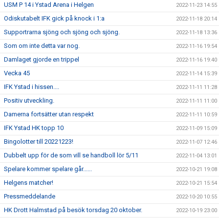
USM P 14 i Ystad Arena i Helgen
2022-11-23 14:55
Odiskutabelt IFK gick på knock i 1:a
2022-11-18 20:14
Supportrarna sjöng och sjöng och sjöng.
2022-11-18 13:36
Som om inte detta var nog.
2022-11-16 19:54
Damlaget gjorde en trippel
2022-11-16 19:40
Vecka 45
2022-11-14 15:39
IFK Ystad i hissen....
2022-11-11 11:28
Positiv utveckling.
2022-11-11 11:00
Damerna fortsätter utan respekt
2022-11-11 10:59
IFK Ystad HK topp 10
2022-11-09 15:09
Bingolotter till 20221223!
2022-11-07 12:46
Dubbelt upp för de som vill se handboll lör 5/11
2022-11-04 13:01
Spelare kommer spelare går......
2022-10-21 19:08
Helgens matcher!
2022-10-21 15:54
Pressmeddelande
2022-10-20 10:55
HK Drott Halmstad på besök torsdag 20 oktober.
2022-10-19 23:00