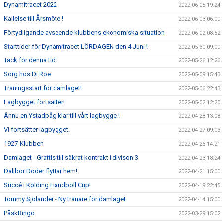
Dynamitracet 2022
2022-06-05 19:24
Kallelse till Årsmöte !
2022-06-03 06:00
Förtydligande avseende klubbens ekonomiska situation
2022-06-02 08:52
Starttider för Dynamitracet LÖRDAGEN den 4 Juni !
2022-05-30 09:00
Tack för denna tid!
2022-05-26 12:26
Sorg hos Di Röe
2022-05-09 15:43
Träningsstart för damlaget!
2022-05-06 22:43
Lagbygget fortsätter!
2022-05-02 12:20
Ännu en Ystadpåg klar till vårt lagbygge !
2022-04-28 13:08
Vi fortsätter lagbygget.
2022-04-27 09:03
1927-Klubben
2022-04-26 14:21
Damlaget - Grattis till säkrat kontrakt i divison 3
2022-04-23 18:24
Dalibor Doder flyttar hem!
2022-04-21 15:00
Succé i Kolding Handboll Cup!
2022-04-19 22:45
Tommy Sjölander - Ny tränare för damlaget
2022-04-14 15:00
PåskBingo
2022-03-29 15:02