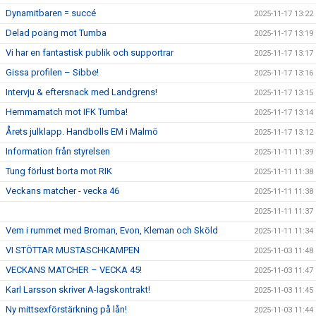
Dynamitbaren = succé
2025-11-17 13:22
Delad poäng mot Tumba
2025-11-17 13:19
Vi har en fantastisk publik och supportrar
2025-11-17 13:17
Gissa profilen – Sibbe!
2025-11-17 13:16
Intervju & eftersnack med Landgrens!
2025-11-17 13:15
Hemmamatch mot IFK Tumba!
2025-11-17 13:14
Årets julklapp. Handbolls EM i Malmö
2025-11-17 13:12
Information från styrelsen
2025-11-11 11:39
Tung förlust borta mot RIK
2025-11-11 11:38
Veckans matcher - vecka 46
2025-11-11 11:38
2025-11-11 11:37
Vem i rummet med Broman, Evon, Kleman och Sköld
2025-11-11 11:34
VI STÖTTAR MUSTASCHKAMPEN
2025-11-03 11:48
VECKANS MATCHER – VECKA 45!
2025-11-03 11:47
Karl Larsson skriver A-lagskontrakt!
2025-11-03 11:45
Ny mittsexförstärkning på lån!
2025-11-03 11:44