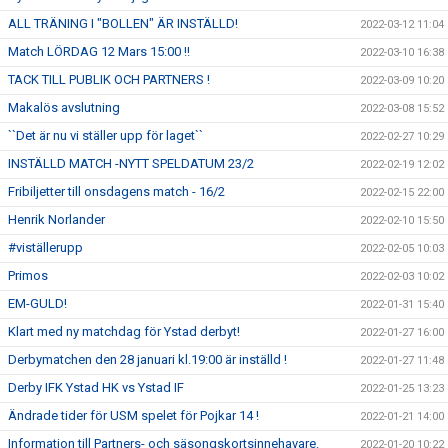
ALL TRÄNING I "BOLLEN" ÄR INSTÄLLD!
2022-03-12 11:04
Match LÖRDAG 12 Mars 15:00 !!
2022-03-10 16:38
TACK TILL PUBLIK OCH PARTNERS !
2022-03-09 10:20
Makalös avslutning
2022-03-08 15:52
``Det är nu vi ställer upp för laget``
2022-02-27 10:29
INSTÄLLD MATCH -NYTT SPELDATUM 23/2
2022-02-19 12:02
Fribiljetter till onsdagens match - 16/2
2022-02-15 22:00
Henrik Norlander
2022-02-10 15:50
#viställerupp
2022-02-05 10:03
Primos
2022-02-03 10:02
EM-GULD!
2022-01-31 15:40
Klart med ny matchdag för Ystad derbyt!
2022-01-27 16:00
Derbymatchen den 28 januari kl.19:00 är inställd !
2022-01-27 11:48
Derby IFK Ystad HK vs Ystad IF
2022-01-25 13:23
Ändrade tider för USM spelet för Pojkar 14 !
2022-01-21 14:00
Information till Partners- och säsongskortsinnehavare.
2022-01-20 10:22