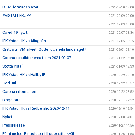
Bli en företagshjälte!
2021-02-10 08:00
#VISTÄLLERUPP
2021-02-09 09:00
2021-02-09 08:00
Covid-19 nytt !!
2021-02-07 08:36
IFK Ystad HK vs Alingsås
2021-02-05 10:15
Grattis till VM silvret `Gotte` och hela landslaget !
2021-02-01 09:10
Corona-restriktionerna t o m 2021-02-07
2021-01-22 14:48
Stötta Ysta´
2021-01-09 12:33
IFK Ystad HK vs Hallby IF
2020-12-29 09:10
God Jul
2020-12-22 08:57
Corona information
2020-12-22 08:52
Bingolotto
2020-12-11 22:22
IFK Ystad HK vs Redberslid 2020-12-11
2020-12-10 12:54
Nyhet
2020-12-08 14:01
Pressrelease
2020-11-27 14:56
Påminnelse: Bingolotter till uppesittarkväll
2020-11-26 11:58