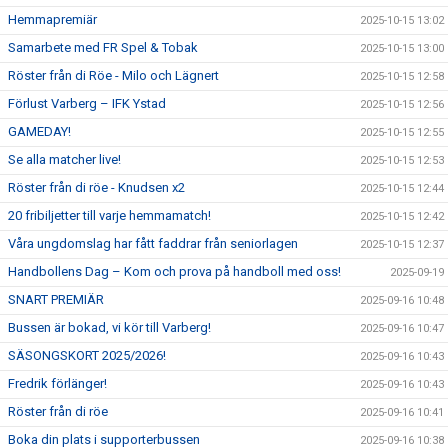
Hemmapremiär
2025-10-15 13:02
Samarbete med FR Spel & Tobak
2025-10-15 13:00
Röster från di Röe - Milo och Lägnert
2025-10-15 12:58
Förlust Varberg – IFK Ystad
2025-10-15 12:56
GAMEDAY!
2025-10-15 12:55
Se alla matcher live!
2025-10-15 12:53
Röster från di röe - Knudsen x2
2025-10-15 12:44
20 fribiljetter till varje hemmamatch!
2025-10-15 12:42
Våra ungdomslag har fått faddrar från seniorlagen
2025-10-15 12:37
Handbollens Dag – Kom och prova på handboll med oss!
2025-09-19
SNART PREMIÄR
2025-09-16 10:48
Bussen är bokad, vi kör till Varberg!
2025-09-16 10:47
SÄSONGSKORT 2025/2026!
2025-09-16 10:43
Fredrik förlänger!
2025-09-16 10:43
Röster från di röe
2025-09-16 10:41
Boka din plats i supporterbussen
2025-09-16 10:38