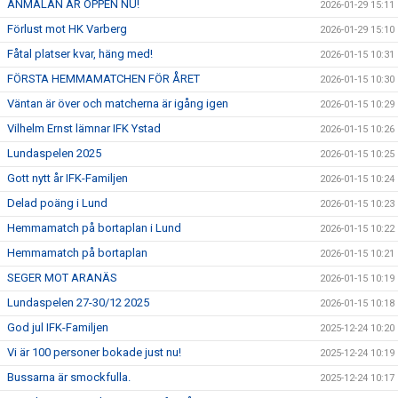
ANMÄLAN ÄR ÖPPEN NU!
2026-01-29 15:11
Förlust mot HK Varberg
2026-01-29 15:10
Fåtal platser kvar, häng med!
2026-01-15 10:31
FÖRSTA HEMMAMATCHEN FÖR ÅRET
2026-01-15 10:30
Väntan är över och matcherna är igång igen
2026-01-15 10:29
Vilhelm Ernst lämnar IFK Ystad
2026-01-15 10:26
Lundaspelen 2025
2026-01-15 10:25
Gott nytt år IFK-Familjen
2026-01-15 10:24
Delad poäng i Lund
2026-01-15 10:23
Hemmamatch på bortaplan i Lund
2026-01-15 10:22
Hemmamatch på bortaplan
2026-01-15 10:21
SEGER MOT ARANÄS
2026-01-15 10:19
Lundaspelen 27-30/12 2025
2026-01-15 10:18
God jul IFK-Familjen
2025-12-24 10:20
Vi är 100 personer bokade just nu!
2025-12-24 10:19
Bussarna är smockfulla.
2025-12-24 10:17