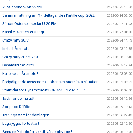
VIP/Säsongskort 22/23
2022-07-25 18:50
Sammanfattning av P14 deltagande i Partille cup, 2022
2022-07-14 08:00
Simon Ostersen spelar U-20 EM
2022-07-07 11:03
Kansliet Semesterstängt
2022-06-27 01:00
CrazyParty 30/7
2022-06-24 14:13
Inställt Årsmöte
2022-06-23 12:35
CrazyParty 20220730
2022-06-08 13:40
Dynamitracet 2022
2022-06-05 19:24
Kallelse till Årsmöte !
2022-06-03 06:00
Förtydligande avseende klubbens ekonomiska situation
2022-06-02 08:52
Starttider för Dynamitracet LÖRDAGEN den 4 Juni !
2022-05-30 09:00
Tack för denna tid!
2022-05-26 12:26
Sorg hos Di Röe
2022-05-09 15:43
Träningsstart för damlaget!
2022-05-06 22:43
Lagbygget fortsätter!
2022-05-02 12:20
Ännu en Ystadpåg klar till vårt lagbygge !
2022-04-28 13:08