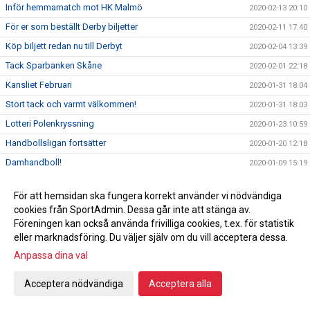
Inför hemmamatch mot HK Malmö
2020-02-13 20:10
För er som beställt Derby biljetter
2020-02-11 17:40
Köp biljett redan nu till Derbyt
2020-02-04 13:39
Tack Sparbanken Skåne
2020-02-01 22:18
Kansliet Februari
2020-01-31 18:04
Stort tack och varmt välkommen!
2020-01-31 18:03
Lotteri Polenkryssning
2020-01-23 10:59
Handbollsligan fortsätter
2020-01-20 12:18
Damhandboll!
2020-01-09 15:19
Nyförvärv Axel Morand
2019-12-30 22:04
För att hemsidan ska fungera korrekt använder vi nödvändiga
Seger hemma mot Önnered
2019-12-27 21:12
cookies från SportAdmin. Dessa går inte att stänga av.
Inför Önnered på hemmaplan
2019-12-27 00:35
Föreningen kan också använda frivilliga cookies, t.ex. för statistik
eller marknadsföring. Du väljer själv om du vill acceptera dessa.
God jul & Gott nytt år
2019-12-23 10:27
Anpassa dina val
Vinst mot Sävehof
2019-12-18 22:16
Svenska mästarna gästar Ystad Arena
2019-12-18
Acceptera nödvändiga
Acceptera alla
Vi söker ny kanslist
2019-12-16 23:50