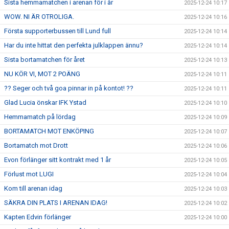
Sista hemmamatchen i arenan för i år
2025-12-24 10:17
WOW. NI ÄR OTROLIGA.
2025-12-24 10:16
Första supporterbussen till Lund full
2025-12-24 10:14
Har du inte hittat den perfekta julklappen ännu?
2025-12-24 10:14
Sista bortamatchen för året
2025-12-24 10:13
NU KÖR VI, MOT 2 POÄNG
2025-12-24 10:11
?? Seger och två goa pinnar in på kontot! ??
2025-12-24 10:11
Glad Lucia önskar IFK Ystad
2025-12-24 10:10
Hemmamatch på lördag
2025-12-24 10:09
BORTAMATCH MOT ENKÖPING
2025-12-24 10:07
Bortamatch mot Drott
2025-12-24 10:06
Evon förlänger sitt kontrakt med 1 år
2025-12-24 10:05
Förlust mot LUGI
2025-12-24 10:04
Kom till arenan idag
2025-12-24 10:03
SÄKRA DIN PLATS I ARENAN IDAG!
2025-12-24 10:02
Kapten Edvin förlänger
2025-12-24 10:00