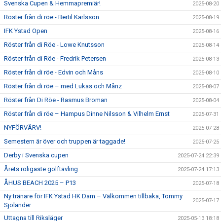
Svenska Cupen & Hemmapremiär!
2025-08-20
Röster från di röe - Bertil Karlsson
2025-08-19
IFK Ystad Open
2025-08-16
Röster från di Röe - Lowe Knutsson
2025-08-14
Röster från di Röe - Fredrik Petersen
2025-08-13
Röster från di röe - Edvin och Måns
2025-08-10
Röster från di röe – med Lukas och Månz
2025-08-07
Röster från Di Röe - Rasmus Broman
2025-08-04
Röster från di röe – Hampus Dinne Nilsson & Vilhelm Ernst
2025-07-31
NYFÖRVÄRV!
2025-07-28
Semestern är över och truppen är taggade!
2025-07-25
Derby i Svenska cupen
2025-07-24 22:39
Årets roligaste golftävling
2025-07-24 17:13
ÅHUS BEACH 2025 – P13
2025-07-18
Ny tränare för IFK Ystad HK Dam – Välkommen tillbaka, Tommy
2025-07-17
Sjölander
Uttagna till Riksläger
2025-05-13 18:18