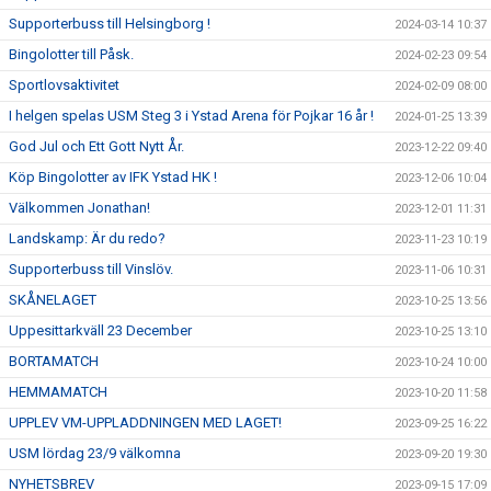
Supporterbuss till Helsingborg !
2024-03-14 10:37
Bingolotter till Påsk.
2024-02-23 09:54
Sportlovsaktivitet
2024-02-09 08:00
I helgen spelas USM Steg 3 i Ystad Arena för Pojkar 16 år !
2024-01-25 13:39
God Jul och Ett Gott Nytt År.
2023-12-22 09:40
Köp Bingolotter av IFK Ystad HK !
2023-12-06 10:04
Välkommen Jonathan!
2023-12-01 11:31
Landskamp: Är du redo?
2023-11-23 10:19
Supporterbuss till Vinslöv.
2023-11-06 10:31
SKÅNELAGET
2023-10-25 13:56
Uppesittarkväll 23 December
2023-10-25 13:10
BORTAMATCH
2023-10-24 10:00
HEMMAMATCH
2023-10-20 11:58
UPPLEV VM-UPPLADDNINGEN MED LAGET!
2023-09-25 16:22
USM lördag 23/9 välkomna
2023-09-20 19:30
NYHETSBREV
2023-09-15 17:09