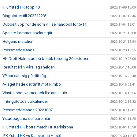
IFK Ystad HK topp 10
2022-11-09 15:09
Bingolotter till 20221223!
2022-11-07 12:46
Dubbelt upp för de som vill se handboll lör 5/11
2022-11-04 13:01
Spelare kommer spelare går......
2022-10-21 19:08
Helgens matcher!
2022-10-21 15:54
Pressmeddelande
2022-10-20 10:55
HK Drott Halmstad på besök torsdag 20 oktober.
2022-10-19 23:00
Resultat från Våra lag i helgen !
2022-10-17 13:08
YP har satt sig på rätt tåg.
2022-10-16 20:40
A-laget hade det tufft mot Rimbo
2022-10-16 01:41
Vinster som värmer och lite annat trix.
2022-10-14 15:56
`` Bingolottos Julkalender ``
2022-10-12 16:32
Pressmeddelande 20221007
2022-10-07 12:01
Ystadpågarna seriepremiär
2022-10-01 11:28
IFK Ystad HK borta match HF Karlskrona
2022-10-01 10:30
IFK Ystad HK vs Karlskrona Hästö
2022-09-30 14:47