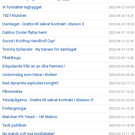
Vi fortsätter lagbygget.
2022-04-27 09:03
1927-Klubben
2022-04-26 14:21
Damlaget - Grattis till säkrat kontrakt i divison 3
2022-04-23 18:24
Dalibor Doder flyttar hem!
2022-04-21 15:00
Succé i Kolding Handboll Cup!
2022-04-19 22:45
Tommy Sjölander - Ny tränare för damlaget
2022-04-14 15:00
PåskBingo
2022-03-29 15:02
Erbjudande från en av våra Partners !
2022-03-24 09:36
Undomslag som tränar i Bollen!
2022-03-24 09:35
Red dynamite explodes tonight!!
2022-03-23 17:12
Påminnelse
2022-03-21 16:52
Ystadpågarna - Grattis till säkrat kontrakt i division 2!
2022-03-20 20:54
Förlängningar
2022-03-16 15:25
Matchen IFK Ystad – HK Malmö.
2022-03-16 12:58
Tack publiken
2022-03-14 18:20
Ny match och nya möjligheter!
2022-03-12 11:18