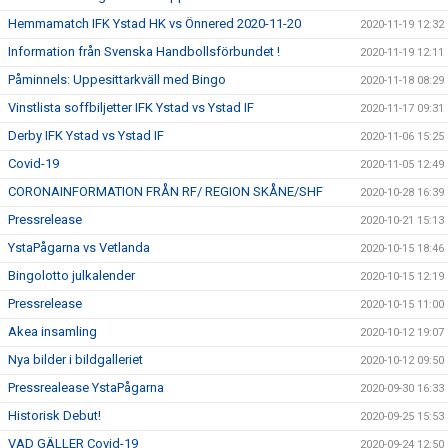
Hemmamatch IFK Ystad HK vs Önnered 2020-11-20
2020-11-19 12:32
Information från Svenska Handbollsförbundet !
2020-11-19 12:11
Påminnels: Uppesittarkväll med Bingo
2020-11-18 08:29
Vinstlista soffbiljetter IFK Ystad vs Ystad IF
2020-11-17 09:31
Derby IFK Ystad vs Ystad IF
2020-11-06 15:25
Covid-19
2020-11-05 12:49
CORONAINFORMATION FRÅN RF/ REGION SKÅNE/SHF
2020-10-28 16:39
Pressrelease
2020-10-21 15:13
YstaPågarna vs Vetlanda
2020-10-15 18:46
Bingolotto julkalender
2020-10-15 12:19
Pressrelease
2020-10-15 11:00
Akea insamling
2020-10-12 19:07
Nya bilder i bildgalleriet
2020-10-12 09:50
Pressrealease YstaPågarna
2020-09-30 16:33
Historisk Debut!
2020-09-25 15:53
VAD GÄLLER Covid-19
2020-09-24 12:50