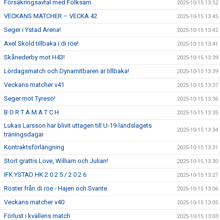
Försäkringsavtal med Folksam
2025-10-15 13:52
VECKANS MATCHER – VECKA 42
2025-10-15 13:45
Seger i Ystad Arena!
2025-10-15 13:42
Axel Sköld tillbaka i di röe!
2025-10-15 13:41
Skånederby mot H43!
2025-10-15 13:39
Lördagsmatch och Dynamitbaren är tillbaka!
2025-10-15 13:39
Veckans matcher v41
2025-10-15 13:37
Seger mot Tyresö!
2025-10-15 13:36
B O R T A M A T C H
2025-10-15 13:35
Lukas Larsson har blivit uttagen till U-19-landslagets
2025-10-15 13:34
träningsdagar
Kontraktsförlängning
2025-10-15 13:31
Stort grattis Love, William och Julian!
2025-10-15 13:30
IFK YSTAD HK 2 0 2 5 / 2 0 2 6
2025-10-15 13:27
Röster från di röe - Hajen och Svante
2025-10-15 13:06
Veckans matcher v40
2025-10-15 13:05
Förlust i kvällens match
2025-10-15 13:03