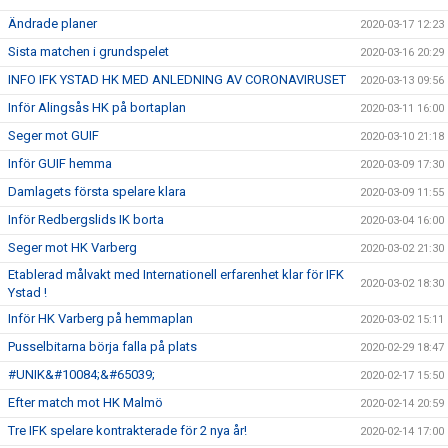
Ändrade planer
2020-03-17 12:23
Sista matchen i grundspelet
2020-03-16 20:29
INFO IFK YSTAD HK MED ANLEDNING AV CORONAVIRUSET
2020-03-13 09:56
Inför Alingsås HK på bortaplan
2020-03-11 16:00
Seger mot GUIF
2020-03-10 21:18
Inför GUIF hemma
2020-03-09 17:30
Damlagets första spelare klara
2020-03-09 11:55
Inför Redbergslids IK borta
2020-03-04 16:00
Seger mot HK Varberg
2020-03-02 21:30
Etablerad målvakt med Internationell erfarenhet klar för IFK
2020-03-02 18:30
Ystad !
Inför HK Varberg på hemmaplan
2020-03-02 15:11
Pusselbitarna börja falla på plats
2020-02-29 18:47
#UNIK&#10084;&#65039;
2020-02-17 15:50
Efter match mot HK Malmö
2020-02-14 20:59
Tre IFK spelare kontrakterade för 2 nya år!
2020-02-14 17:00