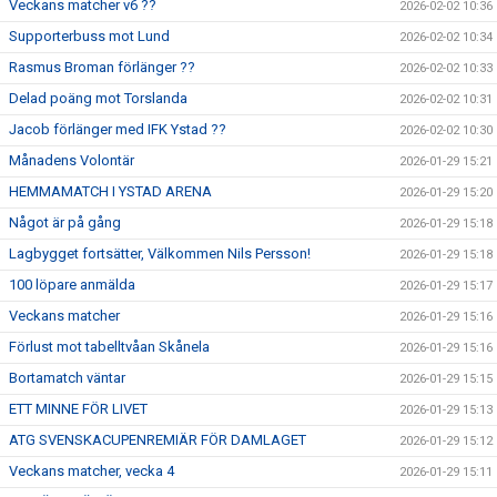
Veckans matcher v6 ??
2026-02-02 10:36
Supporterbuss mot Lund
2026-02-02 10:34
Rasmus Broman förlänger ??
2026-02-02 10:33
Delad poäng mot Torslanda
2026-02-02 10:31
Jacob förlänger med IFK Ystad ??
2026-02-02 10:30
Månadens Volontär
2026-01-29 15:21
HEMMAMATCH I YSTAD ARENA
2026-01-29 15:20
Något är på gång
2026-01-29 15:18
Lagbygget fortsätter, Välkommen Nils Persson!
2026-01-29 15:18
100 löpare anmälda
2026-01-29 15:17
Veckans matcher
2026-01-29 15:16
Förlust mot tabelltvåan Skånela
2026-01-29 15:16
Bortamatch väntar
2026-01-29 15:15
ETT MINNE FÖR LIVET
2026-01-29 15:13
ATG SVENSKACUPENREMIÄR FÖR DAMLAGET
2026-01-29 15:12
Veckans matcher, vecka 4
2026-01-29 15:11