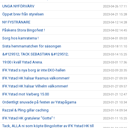
UNGA NYFÖRVÄRV
2023-04-26 17:11
Öppet brev från styrelsen
2023-04-21 15:28
NY FYSTRÄNARE
2023-04-12 14:28
Påskens Stora Bingofest !
2023-04-02 14:45
Sorg hos kamraterna !
2023-04-01 09:03
Sista hemmamatchen för säsongen
2023-03-18 11:10
&#129512; TACK SEBASTIAN &#129512;
2023-03-14 15:25
19:00 i kväll Ystad Arena.
2023-03-01 17:36
IFK Ystad:s nya borg är inte EKO-hallen
2023-02-09 20:35
IFK Ystad HK hälsar Rasmus välkommen!
2023-01-27 09:59
IFK Ystad HK hälsar Vilhelm välkommen!
2023-01-27 09:57
IFK Ystad mot Varberg 15.00
2023-01-21 12:47
Ordentligt snuvade på festen av Ystapågarna
2023-01-21 10:34
Razzel & Pling gillar caching
2023-01-14 09:54
IFK Ystad HK gratulerar "Gotte" !
2023-01-11 15:25
Tack, ALLA ni som köpte Bingolotter av IFK Ystad HK till