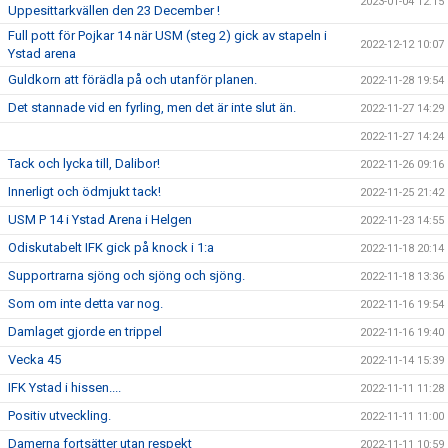
2023-01-04 12:15
Uppesittarkvällen den 23 December !
Full pott för Pojkar 14 när USM (steg 2) gick av stapeln i
2022-12-12 10:07
Ystad arena
Guldkorn att förädla på och utanför planen.
2022-11-28 19:54
Det stannade vid en fyrling, men det är inte slut än.
2022-11-27 14:29
2022-11-27 14:24
Tack och lycka till, Dalibor!
2022-11-26 09:16
Innerligt och ödmjukt tack!
2022-11-25 21:42
USM P 14 i Ystad Arena i Helgen
2022-11-23 14:55
Odiskutabelt IFK gick på knock i 1:a
2022-11-18 20:14
Supportrarna sjöng och sjöng och sjöng.
2022-11-18 13:36
Som om inte detta var nog.
2022-11-16 19:54
Damlaget gjorde en trippel
2022-11-16 19:40
Vecka 45
2022-11-14 15:39
IFK Ystad i hissen....
2022-11-11 11:28
Positiv utveckling.
2022-11-11 11:00
Damerna fortsätter utan respekt
2022-11-11 10:59