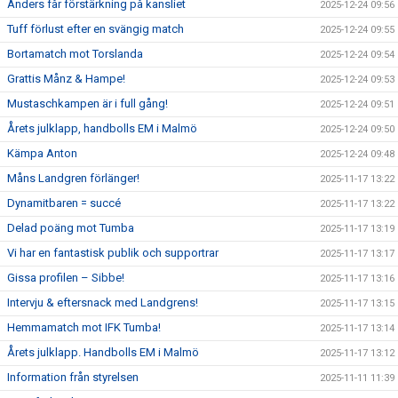
Anders får förstärkning på kansliet
2025-12-24 09:56
Tuff förlust efter en svängig match
2025-12-24 09:55
Bortamatch mot Torslanda
2025-12-24 09:54
Grattis Månz & Hampe!
2025-12-24 09:53
Mustaschkampen är i full gång!
2025-12-24 09:51
Årets julklapp, handbolls EM i Malmö
2025-12-24 09:50
Kämpa Anton
2025-12-24 09:48
Måns Landgren förlänger!
2025-11-17 13:22
Dynamitbaren = succé
2025-11-17 13:22
Delad poäng mot Tumba
2025-11-17 13:19
Vi har en fantastisk publik och supportrar
2025-11-17 13:17
Gissa profilen – Sibbe!
2025-11-17 13:16
Intervju & eftersnack med Landgrens!
2025-11-17 13:15
Hemmamatch mot IFK Tumba!
2025-11-17 13:14
Årets julklapp. Handbolls EM i Malmö
2025-11-17 13:12
Information från styrelsen
2025-11-11 11:39