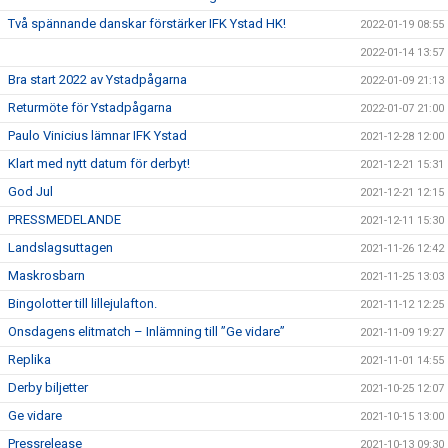
Två spännande danskar förstärker IFK Ystad HK!
2022-01-19 08:55
2022-01-14 13:57
Bra start 2022 av Ystadpågarna
2022-01-09 21:13
Returmöte för Ystadpågarna
2022-01-07 21:00
Paulo Vinicius lämnar IFK Ystad
2021-12-28 12:00
Klart med nytt datum för derbyt!
2021-12-21 15:31
God Jul
2021-12-21 12:15
PRESSMEDELANDE
2021-12-11 15:30
Landslagsuttagen
2021-11-26 12:42
Maskrosbarn
2021-11-25 13:03
Bingolotter till lillejulafton.
2021-11-12 12:25
Onsdagens elitmatch – Inlämning till ”Ge vidare”
2021-11-09 19:27
Replika
2021-11-01 14:55
Derby biljetter
2021-10-25 12:07
Ge vidare
2021-10-15 13:00
Pressrelease
2021-10-13 09:30