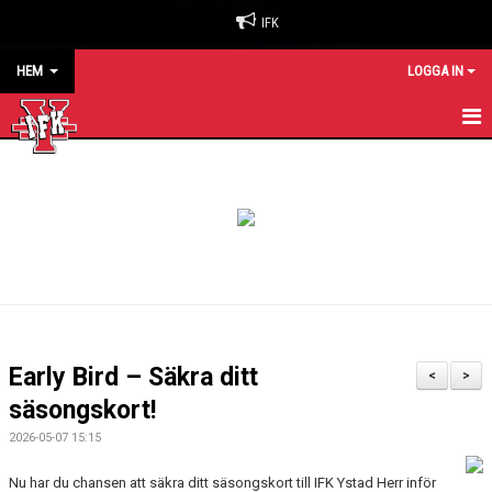
IFK
HEM
LOGGA IN
HEM
NYHETER
OM KLUBBEN
BILJETTER & SÄSONGSKORT
MATCHER
Early Bird – Säkra ditt
<
>
KALENDER
säsongskort!
2026-05-07 15:15
KONTAKT
Nu har du chansen att säkra ditt säsongskort till IFK Ystad Herr inför
SPONSORER