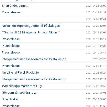
Snart är det dags...
2021-04-23 08:00
Pressrelease
2021-04-16 12:31
2021-04-09 12:41
Nu kan du köpa Bingolotter till Påskdagen!
2021-03-22 12:04
``Grattis till OS biljetterna, Jim och Niclas ``
2021-03-15 13:02
Pressrelease
2021-03-12 13:17
Pressrelease
2021-03-11 19:33
Pressrelease
2021-03-10 20:49
Intervju med ambassadörerna för #viställerupp
2021-02-26
Pressrelease
2021-02-25 14:12
Nu säljer vi Raveli Produkter!
2021-02-24 10:24
Intervju med ambassadörerna för #viställerupp
2021-02-23 17:22
#viställerupp match mot Lugi
2021-02-22 20:59
Gör som vår ordförande...
2021-02-21 20:08
Bli en hjälte!
2021-02-15 08:00
Pressrelease
2021-02-12 11:56