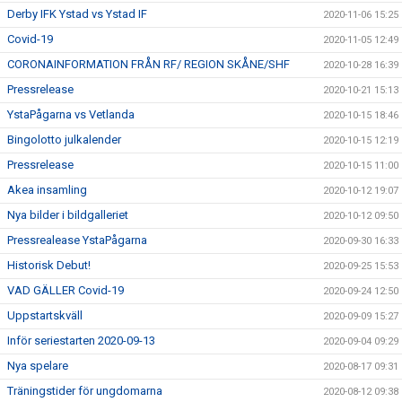
Derby IFK Ystad vs Ystad IF
2020-11-06 15:25
Covid-19
2020-11-05 12:49
CORONAINFORMATION FRÅN RF/ REGION SKÅNE/SHF
2020-10-28 16:39
Pressrelease
2020-10-21 15:13
YstaPågarna vs Vetlanda
2020-10-15 18:46
Bingolotto julkalender
2020-10-15 12:19
Pressrelease
2020-10-15 11:00
Akea insamling
2020-10-12 19:07
Nya bilder i bildgalleriet
2020-10-12 09:50
Pressrealease YstaPågarna
2020-09-30 16:33
Historisk Debut!
2020-09-25 15:53
VAD GÄLLER Covid-19
2020-09-24 12:50
Uppstartskväll
2020-09-09 15:27
Inför seriestarten 2020-09-13
2020-09-04 09:29
Nya spelare
2020-08-17 09:31
Träningstider för ungdomarna
2020-08-12 09:38