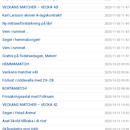
VECKANS MATCHER – VECKA 45!
2025-11-03 11:47
Karl Larsson skriver A-lagskontrakt!
2025-11-03 11:45
Ny mittsexförstärkning på lån!
2025-11-03 11:44
Vem i rummet ...
2025-11-03 11:43
Seger i hemmaborgen!
2025-11-03 11:42
Vem i rummet…
2025-11-03 11:39
Grattis på födelsedagen, Melvin!
2025-11-03 11:37
HEMMAMATCH!
2025-10-23 09:09
Veckans matcher v43
2025-10-23 09:06
Förlust i Uddevalla med 29–28
2025-10-23 09:05
BORTAMATCH!
2025-10-23 08:58
Försäkringsavtal med Folksam
2025-10-15 13:52
VECKANS MATCHER – VECKA 42
2025-10-15 13:45
Seger i Ystad Arena!
2025-10-15 13:42
Axel Sköld tillbaka i di röe!
2025-10-15 13:41
Skånederby mot H43!
2025-10-15 13:39