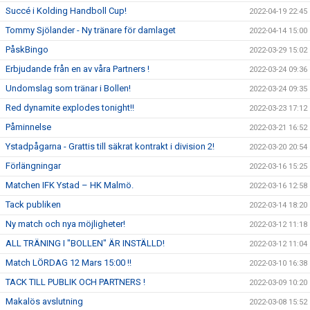
Succé i Kolding Handboll Cup!
2022-04-19 22:45
Tommy Sjölander - Ny tränare för damlaget
2022-04-14 15:00
PåskBingo
2022-03-29 15:02
Erbjudande från en av våra Partners !
2022-03-24 09:36
Undomslag som tränar i Bollen!
2022-03-24 09:35
Red dynamite explodes tonight!!
2022-03-23 17:12
Påminnelse
2022-03-21 16:52
Ystadpågarna - Grattis till säkrat kontrakt i division 2!
2022-03-20 20:54
Förlängningar
2022-03-16 15:25
Matchen IFK Ystad – HK Malmö.
2022-03-16 12:58
Tack publiken
2022-03-14 18:20
Ny match och nya möjligheter!
2022-03-12 11:18
ALL TRÄNING I "BOLLEN" ÄR INSTÄLLD!
2022-03-12 11:04
Match LÖRDAG 12 Mars 15:00 !!
2022-03-10 16:38
TACK TILL PUBLIK OCH PARTNERS !
2022-03-09 10:20
Makalös avslutning
2022-03-08 15:52