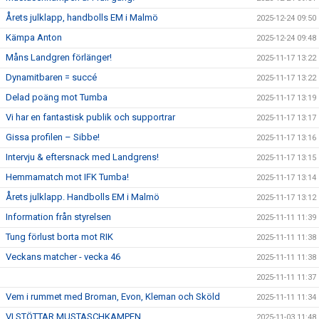
Årets julklapp, handbolls EM i Malmö
2025-12-24 09:50
Kämpa Anton
2025-12-24 09:48
Måns Landgren förlänger!
2025-11-17 13:22
Dynamitbaren = succé
2025-11-17 13:22
Delad poäng mot Tumba
2025-11-17 13:19
Vi har en fantastisk publik och supportrar
2025-11-17 13:17
Gissa profilen – Sibbe!
2025-11-17 13:16
Intervju & eftersnack med Landgrens!
2025-11-17 13:15
Hemmamatch mot IFK Tumba!
2025-11-17 13:14
Årets julklapp. Handbolls EM i Malmö
2025-11-17 13:12
Information från styrelsen
2025-11-11 11:39
Tung förlust borta mot RIK
2025-11-11 11:38
Veckans matcher - vecka 46
2025-11-11 11:38
2025-11-11 11:37
Vem i rummet med Broman, Evon, Kleman och Sköld
2025-11-11 11:34
VI STÖTTAR MUSTASCHKAMPEN
2025-11-03 11:48