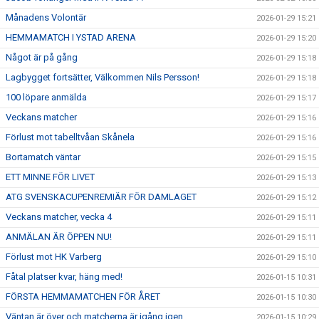
Månadens Volontär
2026-01-29 15:21
HEMMAMATCH I YSTAD ARENA
2026-01-29 15:20
Något är på gång
2026-01-29 15:18
Lagbygget fortsätter, Välkommen Nils Persson!
2026-01-29 15:18
100 löpare anmälda
2026-01-29 15:17
Veckans matcher
2026-01-29 15:16
Förlust mot tabelltvåan Skånela
2026-01-29 15:16
Bortamatch väntar
2026-01-29 15:15
ETT MINNE FÖR LIVET
2026-01-29 15:13
ATG SVENSKACUPENREMIÄR FÖR DAMLAGET
2026-01-29 15:12
Veckans matcher, vecka 4
2026-01-29 15:11
ANMÄLAN ÄR ÖPPEN NU!
2026-01-29 15:11
Förlust mot HK Varberg
2026-01-29 15:10
Fåtal platser kvar, häng med!
2026-01-15 10:31
FÖRSTA HEMMAMATCHEN FÖR ÅRET
2026-01-15 10:30
Väntan är över och matcherna är igång igen
2026-01-15 10:29