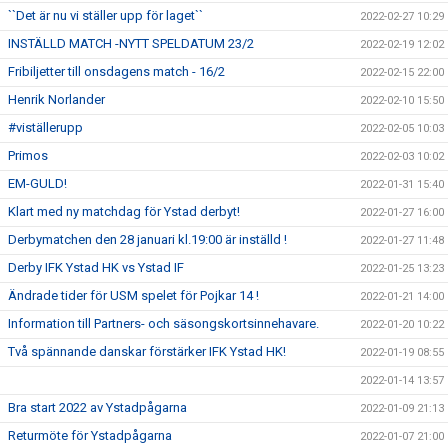
``Det är nu vi ställer upp för laget``
2022-02-27 10:29
INSTÄLLD MATCH -NYTT SPELDATUM 23/2
2022-02-19 12:02
Fribiljetter till onsdagens match - 16/2
2022-02-15 22:00
Henrik Norlander
2022-02-10 15:50
#viställerupp
2022-02-05 10:03
Primos
2022-02-03 10:02
EM-GULD!
2022-01-31 15:40
Klart med ny matchdag för Ystad derbyt!
2022-01-27 16:00
Derbymatchen den 28 januari kl.19:00 är inställd !
2022-01-27 11:48
Derby IFK Ystad HK vs Ystad IF
2022-01-25 13:23
Ändrade tider för USM spelet för Pojkar 14 !
2022-01-21 14:00
Information till Partners- och säsongskortsinnehavare.
2022-01-20 10:22
Två spännande danskar förstärker IFK Ystad HK!
2022-01-19 08:55
2022-01-14 13:57
Bra start 2022 av Ystadpågarna
2022-01-09 21:13
Returmöte för Ystadpågarna
2022-01-07 21:00