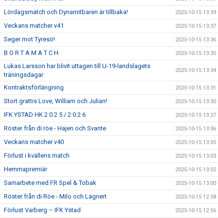
Lördagsmatch och Dynamitbaren är tillbaka!
2025-10-15 13:39
Veckans matcher v41
2025-10-15 13:37
Seger mot Tyresö!
2025-10-15 13:36
B O R T A M A T C H
2025-10-15 13:35
Lukas Larsson har blivit uttagen till U-19-landslagets
2025-10-15 13:34
träningsdagar
Kontraktsförlängning
2025-10-15 13:31
Stort grattis Love, William och Julian!
2025-10-15 13:30
IFK YSTAD HK 2 0 2 5 / 2 0 2 6
2025-10-15 13:27
Röster från di röe - Hajen och Svante
2025-10-15 13:06
Veckans matcher v40
2025-10-15 13:05
Förlust i kvällens match
2025-10-15 13:03
Hemmapremiär
2025-10-15 13:02
Samarbete med FR Spel & Tobak
2025-10-15 13:00
Röster från di Röe - Milo och Lägnert
2025-10-15 12:58
Förlust Varberg – IFK Ystad
2025-10-15 12:56