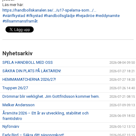
Läs mer här:
https://handbollskanalen.se/.../u17-spelarna-som.../...
#viärifkystad
#ifkystad
#handbollsglädje
#hejadiröe
#reddynamite
#tillsammansframåt
Nyhetsarkiv
SPELA HANDBOLL MED OSS
2026-08-04 09:50
SÄKRA DIN PLATS PÅ LÄKTAREN!
2026-07-27 18:21
HEMMAMATCHERNA 2026/27!
2026-07-27 18:20
Truppen 26/27
2026-07-26 14:40
Drömmar blir verklighet. Jim Gottfridsson kommer hem.
2026-07-21 08:15
Melker Andersson
2026-07-09 09:13
Årsmöte 2026 – Ett år av utveckling, stabilitet och
2026-06-09 18:02
framtidstro
Nyförvärv
2026-05-12 13:12
Early Bird – Säkra ditt säsongskort!
2026-05-07 15:15