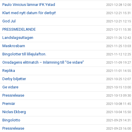
Paulo Vinicius lämnar IFK Ystad
2021-12-28 12:00
Klart med nytt datum för derbyt!
2021-12-21 15:31
God Jul
2021-12-21 12:15
PRESSMEDELANDE
2021-12-11 15:30
Landslagsuttagen
2021-11-26 12:42
Maskrosbarn
2021-11-25 13:03
Bingolotter till lillejulafton.
2021-11-12 12:25
Onsdagens elitmatch – Inlämning till ”Ge vidare”
2021-11-09 19:27
Replika
2021-11-01 14:55
Derby biljetter
2021-10-25 12:07
Ge vidare
2021-10-15 13:00
Pressrelease
2021-10-13 09:30
Premiär
2021-10-08 11:45
Niclas Ekberg
2021-10-04 15:50
Bingolotto
2021-09-29 14:31
Pressrelease
2021-09-23 16:00