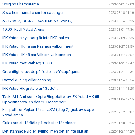
Sorg hos kamraterna !
2023-04-01 09:03
Sista hemmamatchen för säsongen
2023-03-18 11:10
&#129512; TACK SEBASTIAN &#129512;
2023-03-14 15:25
19:00 i kväll Ystad Arena.
2023-03-01 17:36
IFK Ystad:s nya borg är inte EKO-hallen
2023-02-09 20:35
IFK Ystad HK hälsar Rasmus välkommen!
2023-01-27 09:59
IFK Ystad HK hälsar Vilhelm välkommen!
2023-01-27 09:57
IFK Ystad mot Varberg 15.00
2023-01-21 12:47
Ordentligt snuvade på festen av Ystapågarna
2023-01-21 10:34
Razzel & Pling gillar caching
2023-01-14 09:54
IFK Ystad HK gratulerar "Gotte" !
2023-01-11 15:25
Tack, ALLA ni som köpte Bingolotter av IFK Ystad HK till
2023-01-04 12:15
Uppesittarkvällen den 23 December !
Full pott för Pojkar 14 när USM (steg 2) gick av stapeln i
2022-12-12 10:07
Ystad arena
Guldkorn att förädla på och utanför planen.
2022-11-28 19:54
Det stannade vid en fyrling, men det är inte slut än.
2022-11-27 14:29