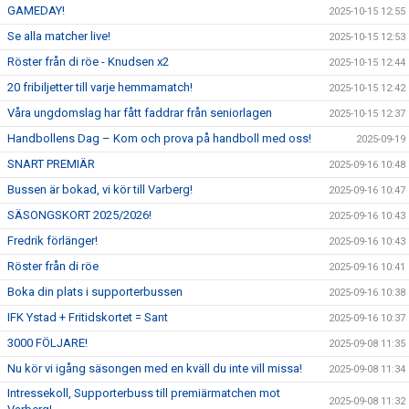
GAMEDAY!
2025-10-15 12:55
Se alla matcher live!
2025-10-15 12:53
Röster från di röe - Knudsen x2
2025-10-15 12:44
20 fribiljetter till varje hemmamatch!
2025-10-15 12:42
Våra ungdomslag har fått faddrar från seniorlagen
2025-10-15 12:37
Handbollens Dag – Kom och prova på handboll med oss!
2025-09-19
SNART PREMIÄR
2025-09-16 10:48
Bussen är bokad, vi kör till Varberg!
2025-09-16 10:47
SÄSONGSKORT 2025/2026!
2025-09-16 10:43
Fredrik förlänger!
2025-09-16 10:43
Röster från di röe
2025-09-16 10:41
Boka din plats i supporterbussen
2025-09-16 10:38
IFK Ystad + Fritidskortet = Sant
2025-09-16 10:37
3000 FÖLJARE!
2025-09-08 11:35
Nu kör vi igång säsongen med en kväll du inte vill missa!
2025-09-08 11:34
Intressekoll, Supporterbuss till premiärmatchen mot
2025-09-08 11:32