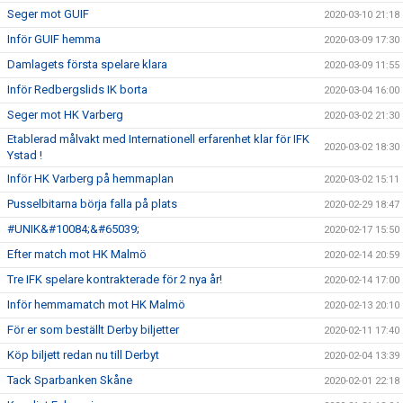
Seger mot GUIF
2020-03-10 21:18
Inför GUIF hemma
2020-03-09 17:30
Damlagets första spelare klara
2020-03-09 11:55
Inför Redbergslids IK borta
2020-03-04 16:00
Seger mot HK Varberg
2020-03-02 21:30
Etablerad målvakt med Internationell erfarenhet klar för IFK
2020-03-02 18:30
Ystad !
Inför HK Varberg på hemmaplan
2020-03-02 15:11
Pusselbitarna börja falla på plats
2020-02-29 18:47
#UNIK&#10084;&#65039;
2020-02-17 15:50
Efter match mot HK Malmö
2020-02-14 20:59
Tre IFK spelare kontrakterade för 2 nya år!
2020-02-14 17:00
Inför hemmamatch mot HK Malmö
2020-02-13 20:10
För er som beställt Derby biljetter
2020-02-11 17:40
Köp biljett redan nu till Derbyt
2020-02-04 13:39
Tack Sparbanken Skåne
2020-02-01 22:18