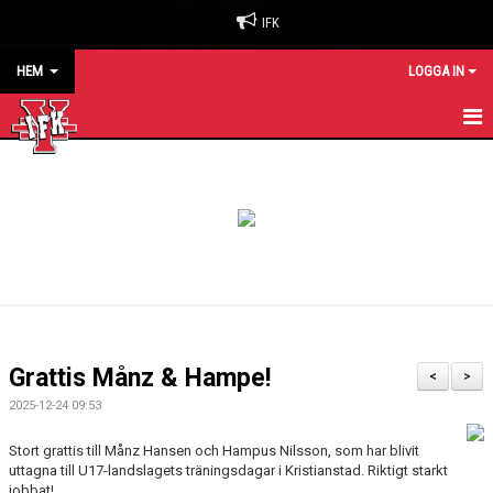
IFK
HEM
LOGGA IN
HEM
NYHETER
OM KLUBBEN
BILJETTER & SÄSONGSKORT
MATCHER
Grattis Månz & Hampe!
<
>
KALENDER
2025-12-24 09:53
KONTAKT
Stort grattis till Månz Hansen och Hampus Nilsson, som har blivit
uttagna till U17-landslagets träningsdagar i Kristianstad. Riktigt starkt
jobbat!
SPONSORER