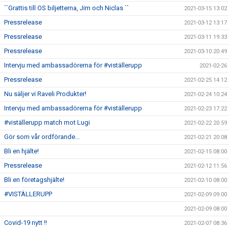
``Grattis till OS biljetterna, Jim och Niclas ``
2021-03-15 13:02
Pressrelease
2021-03-12 13:17
Pressrelease
2021-03-11 19:33
Pressrelease
2021-03-10 20:49
Intervju med ambassadörerna för #viställerupp
2021-02-26
Pressrelease
2021-02-25 14:12
Nu säljer vi Raveli Produkter!
2021-02-24 10:24
Intervju med ambassadörerna för #viställerupp
2021-02-23 17:22
#viställerupp match mot Lugi
2021-02-22 20:59
Gör som vår ordförande...
2021-02-21 20:08
Bli en hjälte!
2021-02-15 08:00
Pressrelease
2021-02-12 11:56
Bli en företagshjälte!
2021-02-10 08:00
#VISTÄLLERUPP
2021-02-09 09:00
2021-02-09 08:00
Covid-19 nytt !!
2021-02-07 08:36