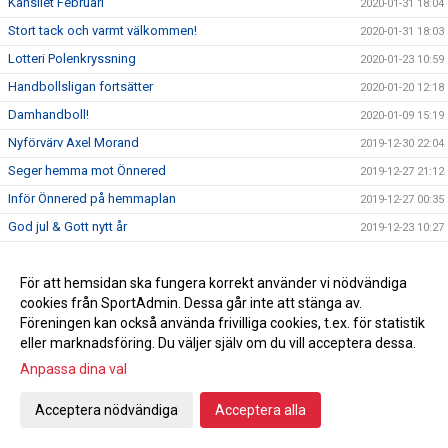
Kansliet Februari
2020-01-31 18:04
Stort tack och varmt välkommen!
2020-01-31 18:03
Lotteri Polenkryssning
2020-01-23 10:59
Handbollsligan fortsätter
2020-01-20 12:18
Damhandboll!
2020-01-09 15:19
Nyförvärv Axel Morand
2019-12-30 22:04
Seger hemma mot Önnered
2019-12-27 21:12
Inför Önnered på hemmaplan
2019-12-27 00:35
God jul & Gott nytt år
2019-12-23 10:27
Vinst mot Sävehof
2019-12-18 22:16
Svenska mästarna gästar Ystad Arena
För att hemsidan ska fungera korrekt använder vi nödvändiga
2019-12-18
cookies från SportAdmin. Dessa går inte att stänga av.
Vi söker ny kanslist
2019-12-16 23:50
Föreningen kan också använda frivilliga cookies, t.ex. för statistik
En julhälsning från en utav våra sponsorer
2019-12-16 17:37
eller marknadsföring. Du väljer själv om du vill acceptera dessa.
Vinst mot Önnered
Anpassa dina val
2019-12-13 21:23
Inför bortamatch mot Önnereds HK
2019-12-13 08:00
Acceptera nödvändiga
Acceptera alla
Förmån på hotellnätter
2019-12-09 15:34