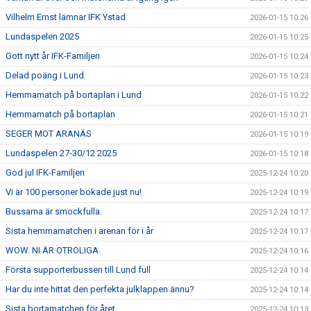
Vilhelm Ernst lämnar IFK Ystad
2026-01-15 10:26
Lundaspelen 2025
2026-01-15 10:25
Gott nytt år IFK-Familjen
2026-01-15 10:24
Delad poäng i Lund
2026-01-15 10:23
Hemmamatch på bortaplan i Lund
2026-01-15 10:22
Hemmamatch på bortaplan
2026-01-15 10:21
SEGER MOT ARANÄS
2026-01-15 10:19
Lundaspelen 27-30/12 2025
2026-01-15 10:18
God jul IFK-Familjen
2025-12-24 10:20
Vi är 100 personer bokade just nu!
2025-12-24 10:19
Bussarna är smockfulla.
2025-12-24 10:17
Sista hemmamatchen i arenan för i år
2025-12-24 10:17
WOW. NI ÄR OTROLIGA.
2025-12-24 10:16
Första supporterbussen till Lund full
2025-12-24 10:14
Har du inte hittat den perfekta julklappen ännu?
2025-12-24 10:14
Sista bortamatchen för året
2025-12-24 10:13