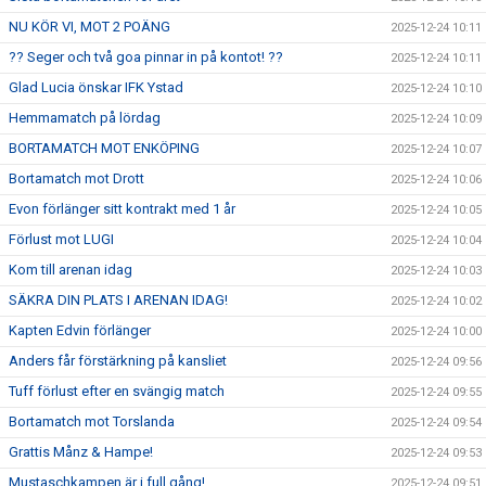
NU KÖR VI, MOT 2 POÄNG
2025-12-24 10:11
?? Seger och två goa pinnar in på kontot! ??
2025-12-24 10:11
Glad Lucia önskar IFK Ystad
2025-12-24 10:10
Hemmamatch på lördag
2025-12-24 10:09
BORTAMATCH MOT ENKÖPING
2025-12-24 10:07
Bortamatch mot Drott
2025-12-24 10:06
Evon förlänger sitt kontrakt med 1 år
2025-12-24 10:05
Förlust mot LUGI
2025-12-24 10:04
Kom till arenan idag
2025-12-24 10:03
SÄKRA DIN PLATS I ARENAN IDAG!
2025-12-24 10:02
Kapten Edvin förlänger
2025-12-24 10:00
Anders får förstärkning på kansliet
2025-12-24 09:56
Tuff förlust efter en svängig match
2025-12-24 09:55
Bortamatch mot Torslanda
2025-12-24 09:54
Grattis Månz & Hampe!
2025-12-24 09:53
Mustaschkampen är i full gång!
2025-12-24 09:51