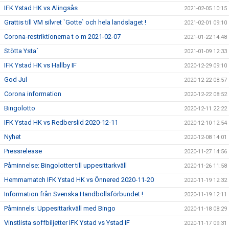
IFK Ystad HK vs Alingsås
2021-02-05 10:15
Grattis till VM silvret `Gotte` och hela landslaget !
2021-02-01 09:10
Corona-restriktionerna t o m 2021-02-07
2021-01-22 14:48
Stötta Ysta´
2021-01-09 12:33
IFK Ystad HK vs Hallby IF
2020-12-29 09:10
God Jul
2020-12-22 08:57
Corona information
2020-12-22 08:52
Bingolotto
2020-12-11 22:22
IFK Ystad HK vs Redberslid 2020-12-11
2020-12-10 12:54
Nyhet
2020-12-08 14:01
Pressrelease
2020-11-27 14:56
Påminnelse: Bingolotter till uppesittarkväll
2020-11-26 11:58
Hemmamatch IFK Ystad HK vs Önnered 2020-11-20
2020-11-19 12:32
Information från Svenska Handbollsförbundet !
2020-11-19 12:11
Påminnels: Uppesittarkväll med Bingo
2020-11-18 08:29
Vinstlista soffbiljetter IFK Ystad vs Ystad IF
2020-11-17 09:31