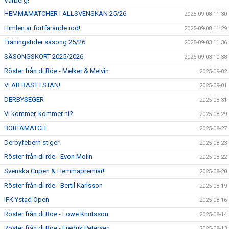
Varberg!
HEMMAMATCHER I ALLSVENSKAN 25/26
2025-09-08 11:30
Himlen är fortfarande röd!
2025-09-08 11:29
Träningstider säsong 25/26
2025-09-03 11:36
SÄSONGSKORT 2025/2026
2025-09-03 10:38
Röster från di Röe - Melker & Melvin
2025-09-02
VI ÄR BÄST I STAN!
2025-09-01
DERBYSEGER
2025-08-31
Vi kommer, kommer ni?
2025-08-29
BORTAMATCH
2025-08-27
Derbyfebern stiger!
2025-08-23
Röster från di röe - Evon Molin
2025-08-22
Svenska Cupen & Hemmapremiär!
2025-08-20
Röster från di röe - Bertil Karlsson
2025-08-19
IFK Ystad Open
2025-08-16
Röster från di Röe - Lowe Knutsson
2025-08-14
Röster från di Röe - Fredrik Petersen
2025-08-13