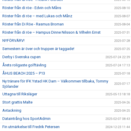
Röster från di röe - Edvin och Måns
2025-08-10
Röster från di röe – med Lukas och Månz
2025-08-07
Röster från Di Röe - Rasmus Broman
2025-08-04
Röster från di röe – Hampus Dinne Nilsson & Vilhelm Ernst
2025-07-31
NYFÖRVÄRV!
2025-07-28
Semestern är över och truppen är taggade!
2025-07-25
Derby i Svenska cupen
2025-07-24 22:39
Årets roligaste golftävling
2025-07-24 17:13
ÅHUS BEACH 2025 – P13
2025-07-18
Ny tränare för IFK Ystad HK Dam – Välkommen tillbaka, Tommy
2025-07-17
Sjölander
Uttagna till Riksläger
2025-05-13 18:18
Stort grattis Malte
2025-04-26
Avtackning
2025-04-25
Dataintrång hos SportAdmin
2025-02-07 08:43
Fin utmärkelse till Fredrik Petersen
2024-12-23 11:44