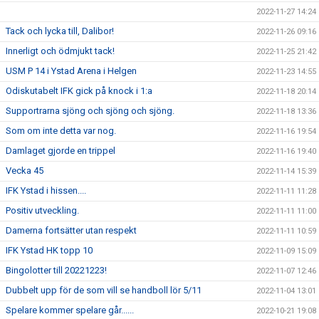
2022-11-27 14:24
Tack och lycka till, Dalibor!
2022-11-26 09:16
Innerligt och ödmjukt tack!
2022-11-25 21:42
USM P 14 i Ystad Arena i Helgen
2022-11-23 14:55
Odiskutabelt IFK gick på knock i 1:a
2022-11-18 20:14
Supportrarna sjöng och sjöng och sjöng.
2022-11-18 13:36
Som om inte detta var nog.
2022-11-16 19:54
Damlaget gjorde en trippel
2022-11-16 19:40
Vecka 45
2022-11-14 15:39
IFK Ystad i hissen....
2022-11-11 11:28
Positiv utveckling.
2022-11-11 11:00
Damerna fortsätter utan respekt
2022-11-11 10:59
IFK Ystad HK topp 10
2022-11-09 15:09
Bingolotter till 20221223!
2022-11-07 12:46
Dubbelt upp för de som vill se handboll lör 5/11
2022-11-04 13:01
Spelare kommer spelare går......
2022-10-21 19:08