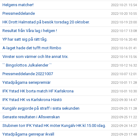
Helgens matcher!
2022-10-21 15:54
Pressmeddelande
2022-10-20 10:55
HK Drott Halmstad på besök torsdag 20 oktober.
2022-10-19 23:00
Resultat från Våra lag i helgen !
2022-10-17 13:08
YP har satt sig på rätt tåg.
2022-10-16 20:40
A-laget hade det tufft mot Rimbo
2022-10-16 01:41
Vinster som värmer och lite annat trix.
2022-10-14 15:56
`` Bingolottos Julkalender ``
2022-10-12 16:32
Pressmeddelande 20221007
2022-10-07 12:01
Ystadpågarna seriepremiär
2022-10-01 11:28
IFK Ystad HK borta match HF Karlskrona
2022-10-01 10:30
IFK Ystad HK vs Karlskrona Hästö
2022-09-30 14:47
Kungälv avgjorde på straff i sista sekunden
2022-09-25 11:28
Senaste resultaten i Allsvenskan
2022-09-25 11:22
Stubinen torr IFK Ystad HK möter Kungälv HK kl.15.00 idag.
2022-09-24 14:27
Ystadpågarna genrepar ikväll
2022-09-23 17:48