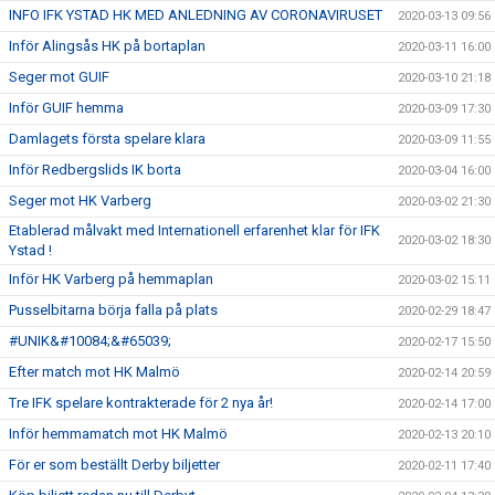
INFO IFK YSTAD HK MED ANLEDNING AV CORONAVIRUSET
2020-03-13 09:56
Inför Alingsås HK på bortaplan
2020-03-11 16:00
Seger mot GUIF
2020-03-10 21:18
Inför GUIF hemma
2020-03-09 17:30
Damlagets första spelare klara
2020-03-09 11:55
Inför Redbergslids IK borta
2020-03-04 16:00
Seger mot HK Varberg
2020-03-02 21:30
Etablerad målvakt med Internationell erfarenhet klar för IFK
2020-03-02 18:30
Ystad !
Inför HK Varberg på hemmaplan
2020-03-02 15:11
Pusselbitarna börja falla på plats
2020-02-29 18:47
#UNIK&#10084;&#65039;
2020-02-17 15:50
Efter match mot HK Malmö
2020-02-14 20:59
Tre IFK spelare kontrakterade för 2 nya år!
2020-02-14 17:00
Inför hemmamatch mot HK Malmö
2020-02-13 20:10
För er som beställt Derby biljetter
2020-02-11 17:40