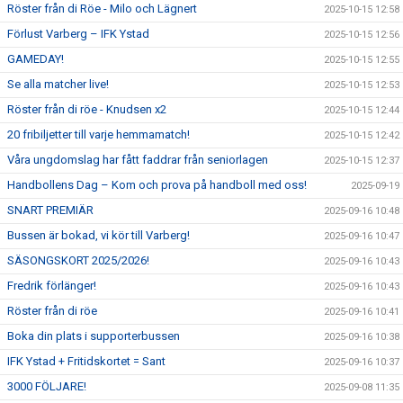
Röster från di Röe - Milo och Lägnert
2025-10-15 12:58
Förlust Varberg – IFK Ystad
2025-10-15 12:56
GAMEDAY!
2025-10-15 12:55
Se alla matcher live!
2025-10-15 12:53
Röster från di röe - Knudsen x2
2025-10-15 12:44
20 fribiljetter till varje hemmamatch!
2025-10-15 12:42
Våra ungdomslag har fått faddrar från seniorlagen
2025-10-15 12:37
Handbollens Dag – Kom och prova på handboll med oss!
2025-09-19
SNART PREMIÄR
2025-09-16 10:48
Bussen är bokad, vi kör till Varberg!
2025-09-16 10:47
SÄSONGSKORT 2025/2026!
2025-09-16 10:43
Fredrik förlänger!
2025-09-16 10:43
Röster från di röe
2025-09-16 10:41
Boka din plats i supporterbussen
2025-09-16 10:38
IFK Ystad + Fritidskortet = Sant
2025-09-16 10:37
3000 FÖLJARE!
2025-09-08 11:35