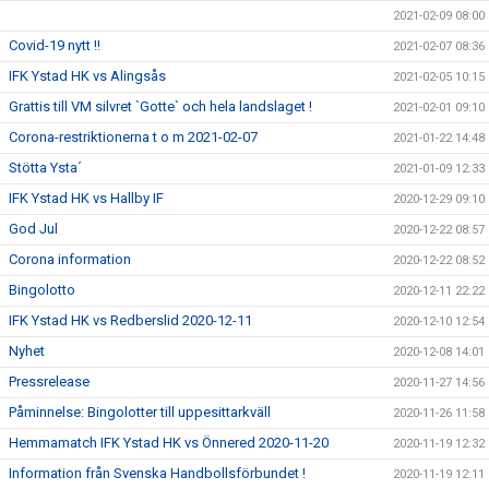
2021-02-09 08:00
Covid-19 nytt !!
2021-02-07 08:36
IFK Ystad HK vs Alingsås
2021-02-05 10:15
Grattis till VM silvret `Gotte` och hela landslaget !
2021-02-01 09:10
Corona-restriktionerna t o m 2021-02-07
2021-01-22 14:48
Stötta Ysta´
2021-01-09 12:33
IFK Ystad HK vs Hallby IF
2020-12-29 09:10
God Jul
2020-12-22 08:57
Corona information
2020-12-22 08:52
Bingolotto
2020-12-11 22:22
IFK Ystad HK vs Redberslid 2020-12-11
2020-12-10 12:54
Nyhet
2020-12-08 14:01
Pressrelease
2020-11-27 14:56
Påminnelse: Bingolotter till uppesittarkväll
2020-11-26 11:58
Hemmamatch IFK Ystad HK vs Önnered 2020-11-20
2020-11-19 12:32
Information från Svenska Handbollsförbundet !
2020-11-19 12:11