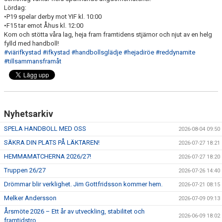
Lördag:
•P19 spelar derby mot YIF kl. 10:00
•F15 tar emot Åhus kl. 12:00
Kom och stötta våra lag, heja fram framtidens stjärnor och njut av en helg
fylld med handboll!
#viärifkystad
#ifkystad
#handbollsglädje
#hejadiröe
#reddynamite
#tillsammansframåt
Nyhetsarkiv
SPELA HANDBOLL MED OSS
2026-08-04 09:50
SÄKRA DIN PLATS PÅ LÄKTAREN!
2026-07-27 18:21
HEMMAMATCHERNA 2026/27!
2026-07-27 18:20
Truppen 26/27
2026-07-26 14:40
Drömmar blir verklighet. Jim Gottfridsson kommer hem.
2026-07-21 08:15
Melker Andersson
2026-07-09 09:13
Årsmöte 2026 – Ett år av utveckling, stabilitet och
2026-06-09 18:02
framtidstro