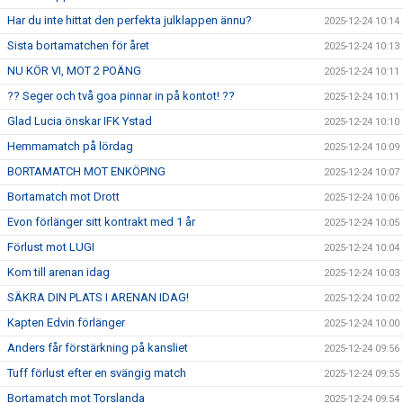
Har du inte hittat den perfekta julklappen ännu?
2025-12-24 10:14
Sista bortamatchen för året
2025-12-24 10:13
NU KÖR VI, MOT 2 POÄNG
2025-12-24 10:11
?? Seger och två goa pinnar in på kontot! ??
2025-12-24 10:11
Glad Lucia önskar IFK Ystad
2025-12-24 10:10
Hemmamatch på lördag
2025-12-24 10:09
BORTAMATCH MOT ENKÖPING
2025-12-24 10:07
Bortamatch mot Drott
2025-12-24 10:06
Evon förlänger sitt kontrakt med 1 år
2025-12-24 10:05
Förlust mot LUGI
2025-12-24 10:04
Kom till arenan idag
2025-12-24 10:03
SÄKRA DIN PLATS I ARENAN IDAG!
2025-12-24 10:02
Kapten Edvin förlänger
2025-12-24 10:00
Anders får förstärkning på kansliet
2025-12-24 09:56
Tuff förlust efter en svängig match
2025-12-24 09:55
Bortamatch mot Torslanda
2025-12-24 09:54