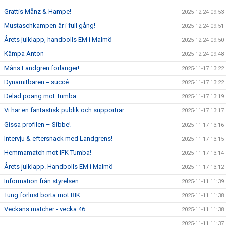
Grattis Månz & Hampe!
2025-12-24 09:53
Mustaschkampen är i full gång!
2025-12-24 09:51
Årets julklapp, handbolls EM i Malmö
2025-12-24 09:50
Kämpa Anton
2025-12-24 09:48
Måns Landgren förlänger!
2025-11-17 13:22
Dynamitbaren = succé
2025-11-17 13:22
Delad poäng mot Tumba
2025-11-17 13:19
Vi har en fantastisk publik och supportrar
2025-11-17 13:17
Gissa profilen – Sibbe!
2025-11-17 13:16
Intervju & eftersnack med Landgrens!
2025-11-17 13:15
Hemmamatch mot IFK Tumba!
2025-11-17 13:14
Årets julklapp. Handbolls EM i Malmö
2025-11-17 13:12
Information från styrelsen
2025-11-11 11:39
Tung förlust borta mot RIK
2025-11-11 11:38
Veckans matcher - vecka 46
2025-11-11 11:38
2025-11-11 11:37