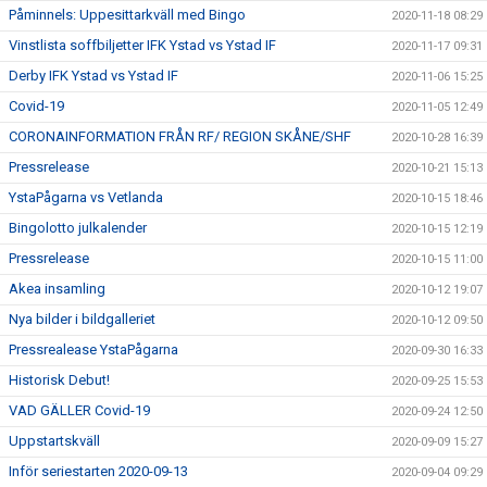
Påminnels: Uppesittarkväll med Bingo
2020-11-18 08:29
Vinstlista soffbiljetter IFK Ystad vs Ystad IF
2020-11-17 09:31
Derby IFK Ystad vs Ystad IF
2020-11-06 15:25
Covid-19
2020-11-05 12:49
CORONAINFORMATION FRÅN RF/ REGION SKÅNE/SHF
2020-10-28 16:39
Pressrelease
2020-10-21 15:13
YstaPågarna vs Vetlanda
2020-10-15 18:46
Bingolotto julkalender
2020-10-15 12:19
Pressrelease
2020-10-15 11:00
Akea insamling
2020-10-12 19:07
Nya bilder i bildgalleriet
2020-10-12 09:50
Pressrealease YstaPågarna
2020-09-30 16:33
Historisk Debut!
2020-09-25 15:53
VAD GÄLLER Covid-19
2020-09-24 12:50
Uppstartskväll
2020-09-09 15:27
Inför seriestarten 2020-09-13
2020-09-04 09:29