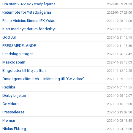
Bra start 2022 av Ystadpågarna
2022-01-09 21:13
Returmöte för Ystadpågarna
2022-01-07 21:00
Paulo Vinicius lämnar IFK Ystad
2021-12-28 12:00
Klart med nytt datum för derbyt!
2021-12-21 15:31
God Jul
2021-12-21 12:15
PRESSMEDELANDE
2021-12-11 15:30
Landslagsuttagen
2021-11-26 12:42
Maskrosbarn
2021-11-25 13:03
Bingolotter till lillejulafton.
2021-11-12 12:25
Onsdagens elitmatch – Inlämning till ”Ge vidare”
2021-11-09 19:27
Replika
2021-11-01 14:55
Derby biljetter
2021-10-25 12:07
Ge vidare
2021-10-15 13:00
Pressrelease
2021-10-13 09:30
Premiär
2021-10-08 11:45
Niclas Ekberg
2021-10-04 15:50