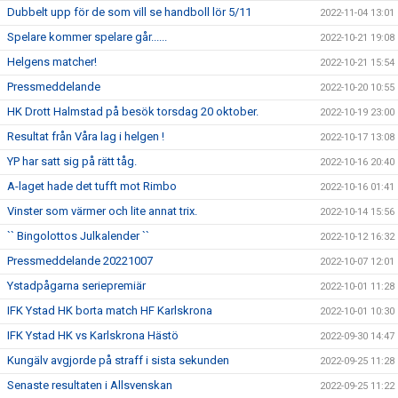
Dubbelt upp för de som vill se handboll lör 5/11
2022-11-04 13:01
Spelare kommer spelare går......
2022-10-21 19:08
Helgens matcher!
2022-10-21 15:54
Pressmeddelande
2022-10-20 10:55
HK Drott Halmstad på besök torsdag 20 oktober.
2022-10-19 23:00
Resultat från Våra lag i helgen !
2022-10-17 13:08
YP har satt sig på rätt tåg.
2022-10-16 20:40
A-laget hade det tufft mot Rimbo
2022-10-16 01:41
Vinster som värmer och lite annat trix.
2022-10-14 15:56
`` Bingolottos Julkalender ``
2022-10-12 16:32
Pressmeddelande 20221007
2022-10-07 12:01
Ystadpågarna seriepremiär
2022-10-01 11:28
IFK Ystad HK borta match HF Karlskrona
2022-10-01 10:30
IFK Ystad HK vs Karlskrona Hästö
2022-09-30 14:47
Kungälv avgjorde på straff i sista sekunden
2022-09-25 11:28
Senaste resultaten i Allsvenskan
2022-09-25 11:22