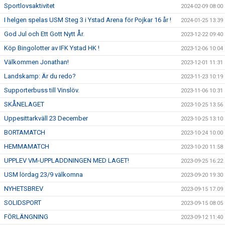
Sportlovsaktivitet
2024-02-09 08:00
I helgen spelas USM Steg 3 i Ystad Arena för Pojkar 16 år !
2024-01-25 13:39
God Jul och Ett Gott Nytt År.
2023-12-22 09:40
Köp Bingolotter av IFK Ystad HK !
2023-12-06 10:04
Välkommen Jonathan!
2023-12-01 11:31
Landskamp: Är du redo?
2023-11-23 10:19
Supporterbuss till Vinslöv.
2023-11-06 10:31
SKÅNELAGET
2023-10-25 13:56
Uppesittarkväll 23 December
2023-10-25 13:10
BORTAMATCH
2023-10-24 10:00
HEMMAMATCH
2023-10-20 11:58
UPPLEV VM-UPPLADDNINGEN MED LAGET!
2023-09-25 16:22
USM lördag 23/9 välkomna
2023-09-20 19:30
NYHETSBREV
2023-09-15 17:09
SOLIDSPORT
2023-09-15 08:05
FÖRLÄNGNING
2023-09-12 11:40