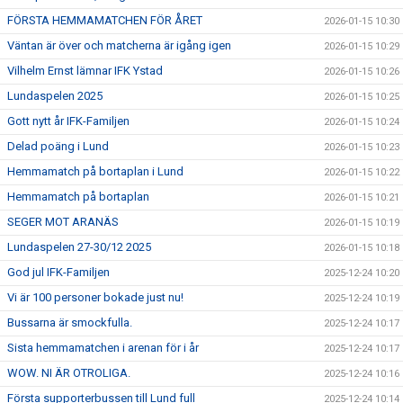
FÖRSTA HEMMAMATCHEN FÖR ÅRET
2026-01-15 10:30
Väntan är över och matcherna är igång igen
2026-01-15 10:29
Vilhelm Ernst lämnar IFK Ystad
2026-01-15 10:26
Lundaspelen 2025
2026-01-15 10:25
Gott nytt år IFK-Familjen
2026-01-15 10:24
Delad poäng i Lund
2026-01-15 10:23
Hemmamatch på bortaplan i Lund
2026-01-15 10:22
Hemmamatch på bortaplan
2026-01-15 10:21
SEGER MOT ARANÄS
2026-01-15 10:19
Lundaspelen 27-30/12 2025
2026-01-15 10:18
God jul IFK-Familjen
2025-12-24 10:20
Vi är 100 personer bokade just nu!
2025-12-24 10:19
Bussarna är smockfulla.
2025-12-24 10:17
Sista hemmamatchen i arenan för i år
2025-12-24 10:17
WOW. NI ÄR OTROLIGA.
2025-12-24 10:16
Första supporterbussen till Lund full
2025-12-24 10:14