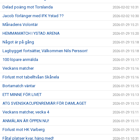
Delad poäng mot Torslanda
2026-02-02 10:31
Jacob förlänger med IFK Ystad ??
2026-02-02 10:30
Månadens Volontär
2026-01-29 15:21
HEMMAMATCH I YSTAD ARENA
2026-01-29 15:20
Något är på gång
2026-01-29 15:18
Lagbygget fortsätter, Välkommen Nils Persson!
2026-01-29 15:18
100 löpare anmälda
2026-01-29 15:17
Veckans matcher
2026-01-29 15:16
Förlust mot tabelltvåan Skånela
2026-01-29 15:16
Bortamatch väntar
2026-01-29 15:15
ETT MINNE FÖR LIVET
2026-01-29 15:13
ATG SVENSKACUPENREMIÄR FÖR DAMLAGET
2026-01-29 15:12
Veckans matcher, vecka 4
2026-01-29 15:11
ANMÄLAN ÄR ÖPPEN NU!
2026-01-29 15:11
Förlust mot HK Varberg
2026-01-29 15:10
Fåtal platser kvar, häng med!
2026-01-15 10:31