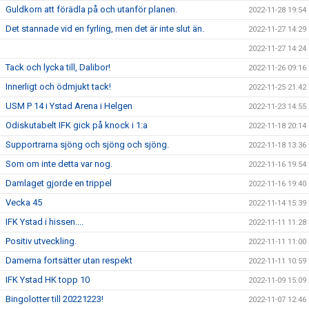
Guldkorn att förädla på och utanför planen.
2022-11-28 19:54
Det stannade vid en fyrling, men det är inte slut än.
2022-11-27 14:29
2022-11-27 14:24
Tack och lycka till, Dalibor!
2022-11-26 09:16
Innerligt och ödmjukt tack!
2022-11-25 21:42
USM P 14 i Ystad Arena i Helgen
2022-11-23 14:55
Odiskutabelt IFK gick på knock i 1:a
2022-11-18 20:14
Supportrarna sjöng och sjöng och sjöng.
2022-11-18 13:36
Som om inte detta var nog.
2022-11-16 19:54
Damlaget gjorde en trippel
2022-11-16 19:40
Vecka 45
2022-11-14 15:39
IFK Ystad i hissen....
2022-11-11 11:28
Positiv utveckling.
2022-11-11 11:00
Damerna fortsätter utan respekt
2022-11-11 10:59
IFK Ystad HK topp 10
2022-11-09 15:09
Bingolotter till 20221223!
2022-11-07 12:46