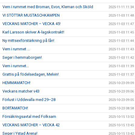
Vem i rummet med Broman, Evon, Kleman och Sköld
2025-11-11 11:34
VI STÖTTAR MUSTASCHKAMPEN
2025-11-03 11:48
VECKANS MATCHER – VECKA 45!
2025-11-03 11:47
Karl Larsson skriver A-lagskontrakt!
2025-11-03 11:45
Ny mittsexförstärkning på lån!
2025-11-03 11:44
Vem i rummet ...
2025-11-03 11:43
Seger i hemmaborgen!
2025-11-03 11:42
Vem i rummet…
2025-11-03 11:39
Grattis på födelsedagen, Melvin!
2025-11-03 11:37
HEMMAMATCH!
2025-10-23 09:09
Veckans matcher v43
2025-10-23 09:06
Förlust i Uddevalla med 29–28
2025-10-23 09:05
BORTAMATCH!
2025-10-23 08:58
Försäkringsavtal med Folksam
2025-10-15 13:52
VECKANS MATCHER – VECKA 42
2025-10-15 13:45
Seger i Ystad Arena!
2025-10-15 13:42