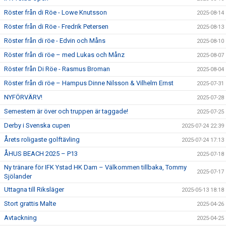
Röster från di Röe - Lowe Knutsson
2025-08-14
Röster från di Röe - Fredrik Petersen
2025-08-13
Röster från di röe - Edvin och Måns
2025-08-10
Röster från di röe – med Lukas och Månz
2025-08-07
Röster från Di Röe - Rasmus Broman
2025-08-04
Röster från di röe – Hampus Dinne Nilsson & Vilhelm Ernst
2025-07-31
NYFÖRVÄRV!
2025-07-28
Semestern är över och truppen är taggade!
2025-07-25
Derby i Svenska cupen
2025-07-24 22:39
Årets roligaste golftävling
2025-07-24 17:13
ÅHUS BEACH 2025 – P13
2025-07-18
Ny tränare för IFK Ystad HK Dam – Välkommen tillbaka, Tommy
2025-07-17
Sjölander
Uttagna till Riksläger
2025-05-13 18:18
Stort grattis Malte
2025-04-26
Avtackning
2025-04-25