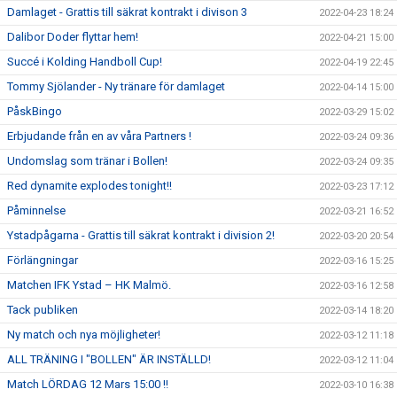
Damlaget - Grattis till säkrat kontrakt i divison 3
2022-04-23 18:24
Dalibor Doder flyttar hem!
2022-04-21 15:00
Succé i Kolding Handboll Cup!
2022-04-19 22:45
Tommy Sjölander - Ny tränare för damlaget
2022-04-14 15:00
PåskBingo
2022-03-29 15:02
Erbjudande från en av våra Partners !
2022-03-24 09:36
Undomslag som tränar i Bollen!
2022-03-24 09:35
Red dynamite explodes tonight!!
2022-03-23 17:12
Påminnelse
2022-03-21 16:52
Ystadpågarna - Grattis till säkrat kontrakt i division 2!
2022-03-20 20:54
Förlängningar
2022-03-16 15:25
Matchen IFK Ystad – HK Malmö.
2022-03-16 12:58
Tack publiken
2022-03-14 18:20
Ny match och nya möjligheter!
2022-03-12 11:18
ALL TRÄNING I "BOLLEN" ÄR INSTÄLLD!
2022-03-12 11:04
Match LÖRDAG 12 Mars 15:00 !!
2022-03-10 16:38