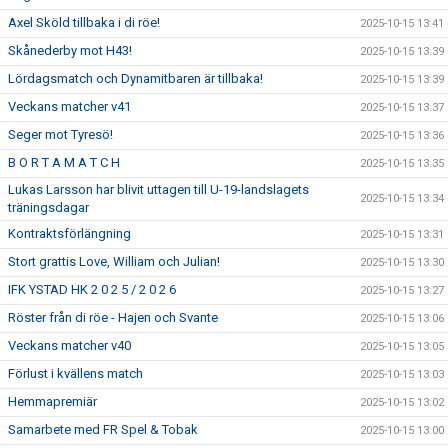
Axel Sköld tillbaka i di röe!
2025-10-15 13:41
Skånederby mot H43!
2025-10-15 13:39
Lördagsmatch och Dynamitbaren är tillbaka!
2025-10-15 13:39
Veckans matcher v41
2025-10-15 13:37
Seger mot Tyresö!
2025-10-15 13:36
B O R T A M A T C H
2025-10-15 13:35
Lukas Larsson har blivit uttagen till U-19-landslagets
2025-10-15 13:34
träningsdagar
Kontraktsförlängning
2025-10-15 13:31
Stort grattis Love, William och Julian!
2025-10-15 13:30
IFK YSTAD HK 2 0 2 5 / 2 0 2 6
2025-10-15 13:27
Röster från di röe - Hajen och Svante
2025-10-15 13:06
Veckans matcher v40
2025-10-15 13:05
Förlust i kvällens match
2025-10-15 13:03
Hemmapremiär
2025-10-15 13:02
Samarbete med FR Spel & Tobak
2025-10-15 13:00