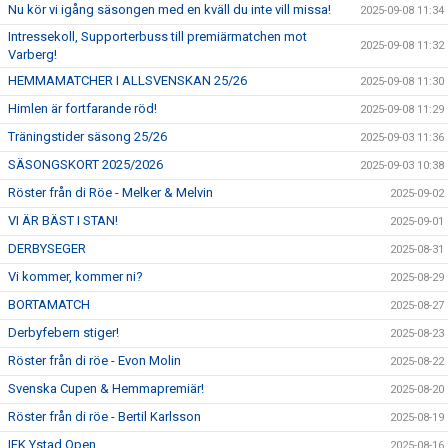
Nu kör vi igång säsongen med en kväll du inte vill missa!
2025-09-08 11:34
Intressekoll, Supporterbuss till premiärmatchen mot
2025-09-08 11:32
Varberg!
HEMMAMATCHER I ALLSVENSKAN 25/26
2025-09-08 11:30
Himlen är fortfarande röd!
2025-09-08 11:29
Träningstider säsong 25/26
2025-09-03 11:36
SÄSONGSKORT 2025/2026
2025-09-03 10:38
Röster från di Röe - Melker & Melvin
2025-09-02
VI ÄR BÄST I STAN!
2025-09-01
DERBYSEGER
2025-08-31
Vi kommer, kommer ni?
2025-08-29
BORTAMATCH
2025-08-27
Derbyfebern stiger!
2025-08-23
Röster från di röe - Evon Molin
2025-08-22
Svenska Cupen & Hemmapremiär!
2025-08-20
Röster från di röe - Bertil Karlsson
2025-08-19
IFK Ystad Open
2025-08-16