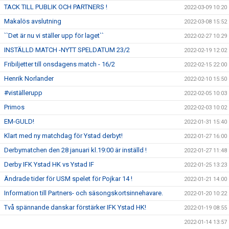
TACK TILL PUBLIK OCH PARTNERS !
2022-03-09 10:20
Makalös avslutning
2022-03-08 15:52
``Det är nu vi ställer upp för laget``
2022-02-27 10:29
INSTÄLLD MATCH -NYTT SPELDATUM 23/2
2022-02-19 12:02
Fribiljetter till onsdagens match - 16/2
2022-02-15 22:00
Henrik Norlander
2022-02-10 15:50
#viställerupp
2022-02-05 10:03
Primos
2022-02-03 10:02
EM-GULD!
2022-01-31 15:40
Klart med ny matchdag för Ystad derbyt!
2022-01-27 16:00
Derbymatchen den 28 januari kl.19:00 är inställd !
2022-01-27 11:48
Derby IFK Ystad HK vs Ystad IF
2022-01-25 13:23
Ändrade tider för USM spelet för Pojkar 14 !
2022-01-21 14:00
Information till Partners- och säsongskortsinnehavare.
2022-01-20 10:22
Två spännande danskar förstärker IFK Ystad HK!
2022-01-19 08:55
2022-01-14 13:57