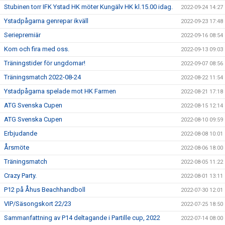
Stubinen torr IFK Ystad HK möter Kungälv HK kl.15.00 idag.
2022-09-24 14:27
Ystadpågarna genrepar ikväll
2022-09-23 17:48
Seriepremiär
2022-09-16 08:54
Kom och fira med oss.
2022-09-13 09:03
Träningstider för ungdomar!
2022-09-07 08:56
Träningsmatch 2022-08-24
2022-08-22 11:54
Ystadpågarna spelade mot HK Farmen
2022-08-21 17:18
ATG Svenska Cupen
2022-08-15 12:14
ATG Svenska Cupen
2022-08-10 09:59
Erbjudande
2022-08-08 10:01
Årsmöte
2022-08-06 18:00
Träningsmatch
2022-08-05 11:22
Crazy Party.
2022-08-01 13:11
P12 på Åhus Beachhandboll
2022-07-30 12:01
VIP/Säsongskort 22/23
2022-07-25 18:50
Sammanfattning av P14 deltagande i Partille cup, 2022
2022-07-14 08:00