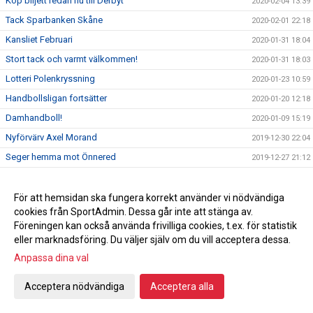
Köp biljett redan nu till Derbyt
2020-02-04 13:39
Tack Sparbanken Skåne
2020-02-01 22:18
Kansliet Februari
2020-01-31 18:04
Stort tack och varmt välkommen!
2020-01-31 18:03
Lotteri Polenkryssning
2020-01-23 10:59
Handbollsligan fortsätter
2020-01-20 12:18
Damhandboll!
2020-01-09 15:19
Nyförvärv Axel Morand
2019-12-30 22:04
Seger hemma mot Önnered
2019-12-27 21:12
Inför Önnered på hemmaplan
2019-12-27 00:35
God jul & Gott nytt år
För att hemsidan ska fungera korrekt använder vi nödvändiga
2019-12-23 10:27
cookies från SportAdmin. Dessa går inte att stänga av.
Vinst mot Sävehof
2019-12-18 22:16
Föreningen kan också använda frivilliga cookies, t.ex. för statistik
Svenska mästarna gästar Ystad Arena
2019-12-18
eller marknadsföring. Du väljer själv om du vill acceptera dessa.
Vi söker ny kanslist
2019-12-16 23:50
Anpassa dina val
En julhälsning från en utav våra sponsorer
2019-12-16 17:37
Acceptera nödvändiga
Acceptera alla
Vinst mot Önnered
2019-12-13 21:23