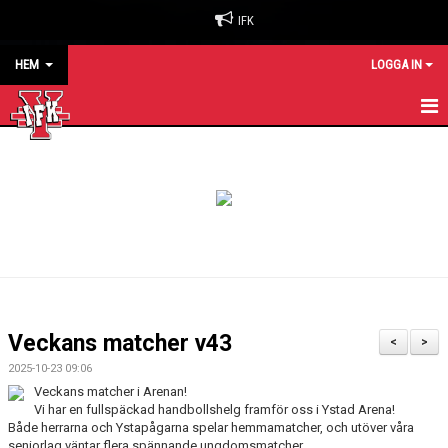
IFK
HEM
LOGGA IN
HEM
NYHETER
OM KLUBBEN
BILJETTER & SÄSONGSKORT
MATCHER
Veckans matcher v43
<
>
KALENDER
2025-10-23 09:06
Veckans matcher i Arenan!
KONTAKT
Vi har en fullspäckad handbollshelg framför oss i Ystad Arena!
Både herrarna och Ystapågarna spelar hemmamatcher, och utöver våra
seniorlag väntar flera spännande ungdomsmatcher.
SPONSORER