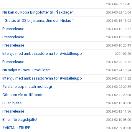
2021-04-09 12:41
Nu kan du köpa Bingolotter till Påskdagen!
2021-03-22 12:04
``Grattis till OS biljetterna, Jim och Niclas ``
2021-03-15 13:02
Pressrelease
2021-03-12 13:17
Pressrelease
2021-03-11 19:33
Pressrelease
2021-03-10 20:49
Intervju med ambassadörerna för #viställerupp
2021-02-26
Pressrelease
2021-02-25 14:12
Nu säljer vi Raveli Produkter!
2021-02-24 10:24
Intervju med ambassadörerna för #viställerupp
2021-02-23 17:22
#viställerupp match mot Lugi
2021-02-22 20:59
Gör som vår ordförande...
2021-02-21 20:08
Bli en hjälte!
2021-02-15 08:00
Pressrelease
2021-02-12 11:56
Bli en företagshjälte!
2021-02-10 08:00
#VISTÄLLERUPP
2021-02-09 09:00