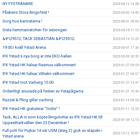
NY FYSTRÄNARE
2023-04-12 14:28
Påskens Stora Bingofest !
2023-04-02 14:45
Sorg hos kamraterna !
2023-04-01 09:03
Sista hemmamatchen för säsongen
2023-03-18 11:10
&#129512; TACK SEBASTIAN &#129512;
2023-03-14 15:25
19:00 i kväll Ystad Arena.
2023-03-01 17:36
IFK Ystad:s nya borg är inte EKO-hallen
2023-02-09 20:35
IFK Ystad HK hälsar Rasmus välkommen!
2023-01-27 09:59
IFK Ystad HK hälsar Vilhelm välkommen!
2023-01-27 09:57
IFK Ystad mot Varberg 15.00
2023-01-21 12:47
Ordentligt snuvade på festen av Ystapågarna
2023-01-21 10:34
Razzel & Pling gillar caching
2023-01-14 09:54
IFK Ystad HK gratulerar "Gotte" !
2023-01-11 15:25
Tack, ALLA ni som köpte Bingolotter av IFK Ystad HK till
2023-01-04 12:15
Uppesittarkvällen den 23 December !
Full pott för Pojkar 14 när USM (steg 2) gick av stapeln i
2022-12-12 10:07
Ystad arena