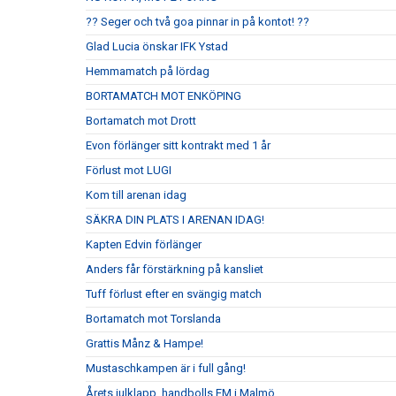
?? Seger och två goa pinnar in på kontot! ??
Glad Lucia önskar IFK Ystad
Hemmamatch på lördag
BORTAMATCH MOT ENKÖPING
Bortamatch mot Drott
Evon förlänger sitt kontrakt med 1 år
Förlust mot LUGI
Kom till arenan idag
SÄKRA DIN PLATS I ARENAN IDAG!
Kapten Edvin förlänger
Anders får förstärkning på kansliet
Tuff förlust efter en svängig match
Bortamatch mot Torslanda
Grattis Månz & Hampe!
Mustaschkampen är i full gång!
Årets julklapp, handbolls EM i Malmö