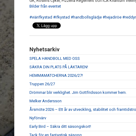
GK, Roslins Cykel, Pizzeria Regement och ICA Kvantum Velli
Bilder från eventet
#viärifkystad
#ifkystad
#handbollsglädje
#hejadiröe
#reddy
Nyhetsarkiv
SPELA HANDBOLL MED OSS
SÄKRA DIN PLATS PÅ LÄKTAREN!
HEMMAMATCHERNA 2026/27!
Truppen 26/27
Drömmar blir verklighet. Jim Gottfridsson kommer hem.
Melker Andersson
Årsmöte 2026 – Ett år av utveckling, stabilitet och framtidstr
Nyförvärv
Early Bird – Säkra ditt säsongskort!
Tack för en fantastisk säsong