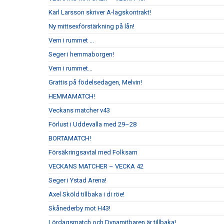
Karl Larsson skriver A-lagskontrakt!
Ny mittsexförstärkning på lån!
Vem i rummet ...
Seger i hemmaborgen!
Vem i rummet…
Grattis på födelsedagen, Melvin!
HEMMAMATCH!
Veckans matcher v43
Förlust i Uddevalla med 29–28
BORTAMATCH!
Försäkringsavtal med Folksam
VECKANS MATCHER – VECKA 42
Seger i Ystad Arena!
Axel Sköld tillbaka i di röe!
Skånederby mot H43!
Lördagsmatch och Dynamitbaren är tillbaka!