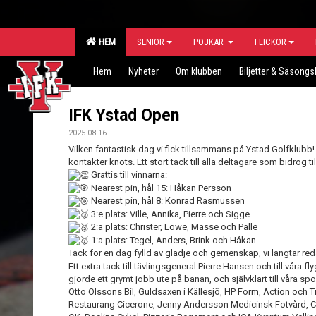
HEM
SENIOR
POJKAR
FLICKOR
Hem
Nyheter
Om klubben
Biljetter & Säsongs
IFK Ystad Open
2025-08-16
Vilken fantastisk dag vi fick tillsammans på Ystad Golfklubb
kontakter knöts. Ett stort tack till alla deltagare som bidrog t
Grattis till vinnarna:
Nearest pin, hål 15: Håkan Persson
Nearest pin, hål 8: Konrad Rasmussen
3:e plats: Ville, Annika, Pierre och Sigge
2:a plats: Christer, Lowe, Masse och Palle
1:a plats: Tegel, Anders, Brink och Håkan
Tack för en dag fylld av glädje och gemenskap, vi längtar reda
Ett extra tack till tävlingsgeneral Pierre Hansen och till våra 
gjorde ett grymt jobb ute på banan, och självklart till våra 
Otto Olssons Bil, Guldsaxen i Källesjö, HP Form, Action och 
Restaurang Cicerone, Jenny Andersson Medicinsk Fotvård, 