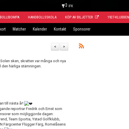
IFK
BOLLIBOMPA
HANDBOLLSSKOLA
KÖP AV BILJETTER
1927-KLUBBE
kort
Matcher
Kalender
Kontakt
Sponsorer
<
>
! Solen sken, skratten var många och nya
ill den härliga stämningen.
n till nästa år!
flygande reportrar Fredrik och Ernst som
sponsorer som möjliggjorde dagen:
Trend, Team Sportia, Ystad Golfklubb,
CN Färgcenter Flügger Färg, Romelåsens