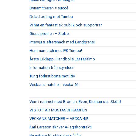
Dynamitbaren = succé
Delad poäng mot Tumba
Vi har en fantastisk publik och supportrar
Gissa profilen – Sibbe!
Intervju & eftersnack med Landgrens!
Hemmamatch mot IFK Tumba!
Årets julklapp. Handbolls EM i Malmö
Information från styrelsen
Tung förlust borta mot RIK
Veckans matcher - vecka 46
Vem i rummet med Broman, Evon, Kleman och Sköld
VI STÖTTAR MUSTASCHKAMPEN
VECKANS MATCHER – VECKA 45!
Karl Larsson skriver A-lagskontrakt!
Ny mittsexförstärkning på lån!