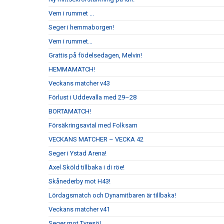
Vem i rummet ...
Seger i hemmaborgen!
Vem i rummet…
Grattis på födelsedagen, Melvin!
HEMMAMATCH!
Veckans matcher v43
Förlust i Uddevalla med 29–28
BORTAMATCH!
Försäkringsavtal med Folksam
VECKANS MATCHER – VECKA 42
Seger i Ystad Arena!
Axel Sköld tillbaka i di röe!
Skånederby mot H43!
Lördagsmatch och Dynamitbaren är tillbaka!
Veckans matcher v41
Seger mot Tyresö!