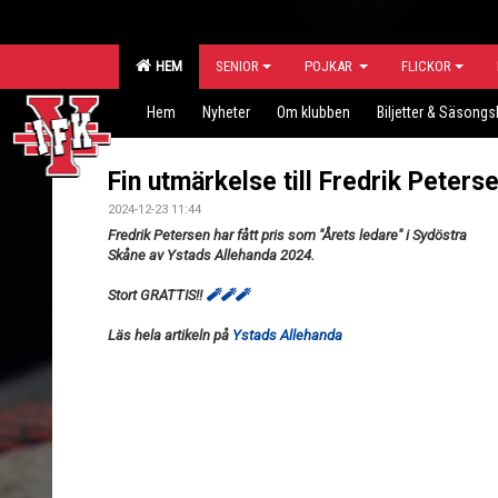
HEM
SENIOR
POJKAR
FLICKOR
Hem
Nyheter
Om klubben
Biljetter & Säsongs
Fin utmärkelse till Fredrik Peters
2024-12-23 11:44
Fredrik Petersen har fått pris som
"Årets ledare" i Sydöstra
Skåne av Ystads Allehanda 2024.
Stort GRATTIS!!
🧨
🧨
🧨
Läs hela artikeln på
Ystads Allehanda