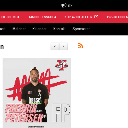
IFK
BOLLIBOMPA
HANDBOLLSSKOLA
KÖP AV BILJETTER
1927-KLUBBE
kort
Matcher
Kalender
Kontakt
Sponsorer
en
<
>