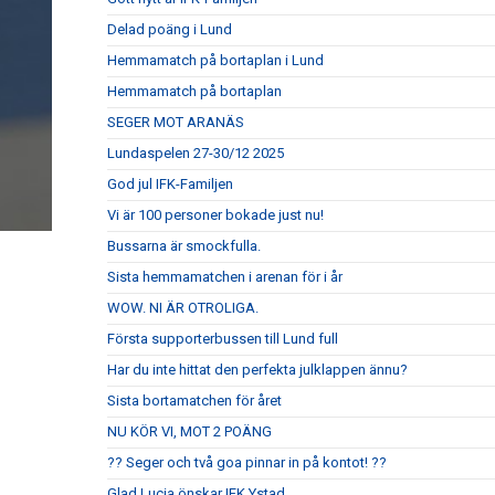
Delad poäng i Lund
Hemmamatch på bortaplan i Lund
Hemmamatch på bortaplan
SEGER MOT ARANÄS
Lundaspelen 27-30/12 2025
God jul IFK-Familjen
Vi är 100 personer bokade just nu!
Bussarna är smockfulla.
Sista hemmamatchen i arenan för i år
WOW. NI ÄR OTROLIGA.
Första supporterbussen till Lund full
Har du inte hittat den perfekta julklappen ännu?
Sista bortamatchen för året
NU KÖR VI, MOT 2 POÄNG
?? Seger och två goa pinnar in på kontot! ??
Glad Lucia önskar IFK Ystad