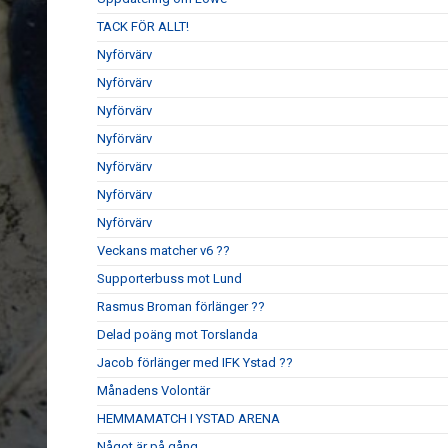
TACK FÖR ALLT!
Nyförvärv
Nyförvärv
Nyförvärv
Nyförvärv
Nyförvärv
Nyförvärv
Nyförvärv
Veckans matcher v6 ??
Supporterbuss mot Lund
Rasmus Broman förlänger ??
Delad poäng mot Torslanda
Jacob förlänger med IFK Ystad ??
Månadens Volontär
HEMMAMATCH I YSTAD ARENA
Något är på gång