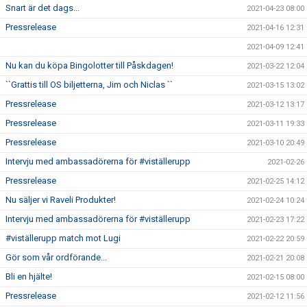
Snart är det dags...
2021-04-23 08:00
Pressrelease
2021-04-16 12:31
2021-04-09 12:41
Nu kan du köpa Bingolotter till Påskdagen!
2021-03-22 12:04
``Grattis till OS biljetterna, Jim och Niclas ``
2021-03-15 13:02
Pressrelease
2021-03-12 13:17
Pressrelease
2021-03-11 19:33
Pressrelease
2021-03-10 20:49
Intervju med ambassadörerna för #viställerupp
2021-02-26
Pressrelease
2021-02-25 14:12
Nu säljer vi Raveli Produkter!
2021-02-24 10:24
Intervju med ambassadörerna för #viställerupp
2021-02-23 17:22
#viställerupp match mot Lugi
2021-02-22 20:59
Gör som vår ordförande...
2021-02-21 20:08
Bli en hjälte!
2021-02-15 08:00
Pressrelease
2021-02-12 11:56