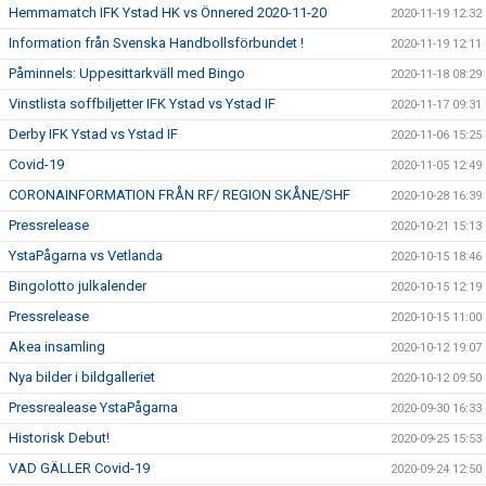
Hemmamatch IFK Ystad HK vs Önnered 2020-11-20
2020-11-19 12:32
Information från Svenska Handbollsförbundet !
2020-11-19 12:11
Påminnels: Uppesittarkväll med Bingo
2020-11-18 08:29
Vinstlista soffbiljetter IFK Ystad vs Ystad IF
2020-11-17 09:31
Derby IFK Ystad vs Ystad IF
2020-11-06 15:25
Covid-19
2020-11-05 12:49
CORONAINFORMATION FRÅN RF/ REGION SKÅNE/SHF
2020-10-28 16:39
Pressrelease
2020-10-21 15:13
YstaPågarna vs Vetlanda
2020-10-15 18:46
Bingolotto julkalender
2020-10-15 12:19
Pressrelease
2020-10-15 11:00
Akea insamling
2020-10-12 19:07
Nya bilder i bildgalleriet
2020-10-12 09:50
Pressrealease YstaPågarna
2020-09-30 16:33
Historisk Debut!
2020-09-25 15:53
VAD GÄLLER Covid-19
2020-09-24 12:50