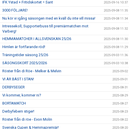
IFK Ystad + Fritidskortet = Sant
2025-09-16 10:37
3000 FÖLJARE!
2025-09-08 11:35
Nu kör vi igång säsongen med en kväll du inte vill missa!
2025-09-08 11:34
Intressekoll, Supporterbuss till premiärmatchen mot
2025-09-08 11:32
Varberg!
HEMMAMATCHER I ALLSVENSKAN 25/26
2025-09-08 11:30
Himlen är fortfarande röd!
2025-09-08 11:29
Träningstider säsong 25/26
2025-09-03 11:36
SÄSONGSKORT 2025/2026
2025-09-03 10:38
Röster från di Röe - Melker & Melvin
2025-09-02
VI ÄR BÄST I STAN!
2025-09-01
DERBYSEGER
2025-08-31
Vi kommer, kommer ni?
2025-08-29
BORTAMATCH
2025-08-27
Derbyfebern stiger!
2025-08-23
Röster från di röe - Evon Molin
2025-08-22
Svenska Cupen & Hemmapremiär!
2025-08-20