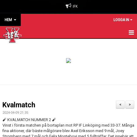
IFK
HEM
LOGGA IN
HEM
NYHETER
OM KLUBBEN
BILJETTER & SÄSONGSKORT
MATCHER
Kvalmatch
<
>
KALENDER
2024-04-09 21:35
🧨 KVALMATCH NUMMER 2 🧨
KONTAKT
Vinst i första matchen på bortaplan mot RP IF Linköping med 33-37. Många
fina aktioner, där bäste målgörare blev Axel Eriksson med 9 mål, Joey
Stromberg med 7 mål och Felix Montebovi med 5 fullträffar. Det innebär att
SPONSORER