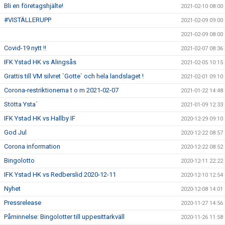
Bli en företagshjälte!
2021-02-10 08:00
#VISTÄLLERUPP
2021-02-09 09:00
2021-02-09 08:00
Covid-19 nytt !!
2021-02-07 08:36
IFK Ystad HK vs Alingsås
2021-02-05 10:15
Grattis till VM silvret `Gotte` och hela landslaget !
2021-02-01 09:10
Corona-restriktionerna t o m 2021-02-07
2021-01-22 14:48
Stötta Ysta´
2021-01-09 12:33
IFK Ystad HK vs Hallby IF
2020-12-29 09:10
God Jul
2020-12-22 08:57
Corona information
2020-12-22 08:52
Bingolotto
2020-12-11 22:22
IFK Ystad HK vs Redberslid 2020-12-11
2020-12-10 12:54
Nyhet
2020-12-08 14:01
Pressrelease
2020-11-27 14:56
Påminnelse: Bingolotter till uppesittarkväll
2020-11-26 11:58