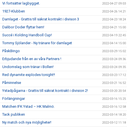
Vi fortsätter lagbygget.
2022-04-27 09:03
1927-Klubben
2022-04-26 14:21
Damlaget - Grattis till säkrat kontrakt i divison 3
2022-04-23 18:24
Dalibor Doder flyttar hem!
2022-04-21 15:00
Succé i Kolding Handboll Cup!
2022-04-19 22:45
Tommy Sjölander - Ny tränare för damlaget
2022-04-14 15:00
PåskBingo
2022-03-29 15:02
Erbjudande från en av våra Partners !
2022-03-24 09:36
Undomslag som tränar i Bollen!
2022-03-24 09:35
Red dynamite explodes tonight!!
2022-03-23 17:12
Påminnelse
2022-03-21 16:52
Ystadpågarna - Grattis till säkrat kontrakt i division 2!
2022-03-20 20:54
Förlängningar
2022-03-16 15:25
Matchen IFK Ystad – HK Malmö.
2022-03-16 12:58
Tack publiken
2022-03-14 18:20
Ny match och nya möjligheter!
2022-03-12 11:18