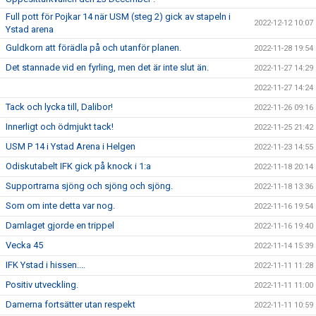
Full pott för Pojkar 14 när USM (steg 2) gick av stapeln i
2022-12-12 10:07
Ystad arena
Guldkorn att förädla på och utanför planen.
2022-11-28 19:54
Det stannade vid en fyrling, men det är inte slut än.
2022-11-27 14:29
2022-11-27 14:24
Tack och lycka till, Dalibor!
2022-11-26 09:16
Innerligt och ödmjukt tack!
2022-11-25 21:42
USM P 14 i Ystad Arena i Helgen
2022-11-23 14:55
Odiskutabelt IFK gick på knock i 1:a
2022-11-18 20:14
Supportrarna sjöng och sjöng och sjöng.
2022-11-18 13:36
Som om inte detta var nog.
2022-11-16 19:54
Damlaget gjorde en trippel
2022-11-16 19:40
Vecka 45
2022-11-14 15:39
IFK Ystad i hissen....
2022-11-11 11:28
Positiv utveckling.
2022-11-11 11:00
Damerna fortsätter utan respekt
2022-11-11 10:59