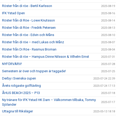
Röster från di röe - Bertil Karlsson
2025-08-19
IFK Ystad Open
2025-08-16
Röster från di Röe - Lowe Knutsson
2025-08-14
Röster från di Röe - Fredrik Petersen
2025-08-13
Röster från di röe - Edvin och Måns
2025-08-10
Röster från di röe – med Lukas och Månz
2025-08-07
Röster från Di Röe - Rasmus Broman
2025-08-04
Röster från di röe – Hampus Dinne Nilsson & Vilhelm Ernst
2025-07-31
NYFÖRVÄRV!
2025-07-28
Semestern är över och truppen är taggade!
2025-07-25
Derby i Svenska cupen
2025-07-24 22:39
Årets roligaste golftävling
2025-07-24 17:13
ÅHUS BEACH 2025 – P13
2025-07-18
Ny tränare för IFK Ystad HK Dam – Välkommen tillbaka, Tommy
2025-07-17
Sjölander
Uttagna till Riksläger
2025-05-13 18:18