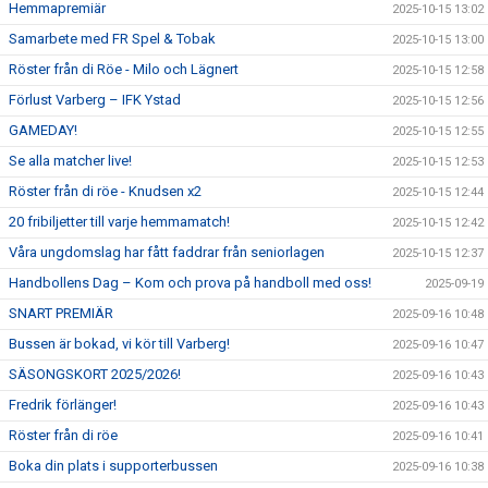
Hemmapremiär
2025-10-15 13:02
Samarbete med FR Spel & Tobak
2025-10-15 13:00
Röster från di Röe - Milo och Lägnert
2025-10-15 12:58
Förlust Varberg – IFK Ystad
2025-10-15 12:56
GAMEDAY!
2025-10-15 12:55
Se alla matcher live!
2025-10-15 12:53
Röster från di röe - Knudsen x2
2025-10-15 12:44
20 fribiljetter till varje hemmamatch!
2025-10-15 12:42
Våra ungdomslag har fått faddrar från seniorlagen
2025-10-15 12:37
Handbollens Dag – Kom och prova på handboll med oss!
2025-09-19
SNART PREMIÄR
2025-09-16 10:48
Bussen är bokad, vi kör till Varberg!
2025-09-16 10:47
SÄSONGSKORT 2025/2026!
2025-09-16 10:43
Fredrik förlänger!
2025-09-16 10:43
Röster från di röe
2025-09-16 10:41
Boka din plats i supporterbussen
2025-09-16 10:38