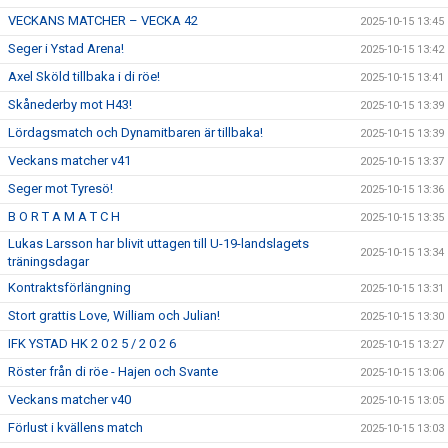
VECKANS MATCHER – VECKA 42
2025-10-15 13:45
Seger i Ystad Arena!
2025-10-15 13:42
Axel Sköld tillbaka i di röe!
2025-10-15 13:41
Skånederby mot H43!
2025-10-15 13:39
Lördagsmatch och Dynamitbaren är tillbaka!
2025-10-15 13:39
Veckans matcher v41
2025-10-15 13:37
Seger mot Tyresö!
2025-10-15 13:36
B O R T A M A T C H
2025-10-15 13:35
Lukas Larsson har blivit uttagen till U-19-landslagets
2025-10-15 13:34
träningsdagar
Kontraktsförlängning
2025-10-15 13:31
Stort grattis Love, William och Julian!
2025-10-15 13:30
IFK YSTAD HK 2 0 2 5 / 2 0 2 6
2025-10-15 13:27
Röster från di röe - Hajen och Svante
2025-10-15 13:06
Veckans matcher v40
2025-10-15 13:05
Förlust i kvällens match
2025-10-15 13:03