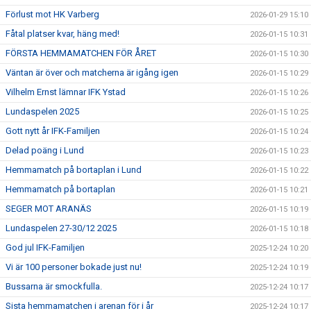
Förlust mot HK Varberg
2026-01-29 15:10
Fåtal platser kvar, häng med!
2026-01-15 10:31
FÖRSTA HEMMAMATCHEN FÖR ÅRET
2026-01-15 10:30
Väntan är över och matcherna är igång igen
2026-01-15 10:29
Vilhelm Ernst lämnar IFK Ystad
2026-01-15 10:26
Lundaspelen 2025
2026-01-15 10:25
Gott nytt år IFK-Familjen
2026-01-15 10:24
Delad poäng i Lund
2026-01-15 10:23
Hemmamatch på bortaplan i Lund
2026-01-15 10:22
Hemmamatch på bortaplan
2026-01-15 10:21
SEGER MOT ARANÄS
2026-01-15 10:19
Lundaspelen 27-30/12 2025
2026-01-15 10:18
God jul IFK-Familjen
2025-12-24 10:20
Vi är 100 personer bokade just nu!
2025-12-24 10:19
Bussarna är smockfulla.
2025-12-24 10:17
Sista hemmamatchen i arenan för i år
2025-12-24 10:17