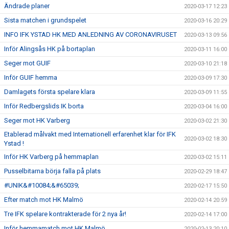
Ändrade planer
2020-03-17 12:23
Sista matchen i grundspelet
2020-03-16 20:29
INFO IFK YSTAD HK MED ANLEDNING AV CORONAVIRUSET
2020-03-13 09:56
Inför Alingsås HK på bortaplan
2020-03-11 16:00
Seger mot GUIF
2020-03-10 21:18
Inför GUIF hemma
2020-03-09 17:30
Damlagets första spelare klara
2020-03-09 11:55
Inför Redbergslids IK borta
2020-03-04 16:00
Seger mot HK Varberg
2020-03-02 21:30
Etablerad målvakt med Internationell erfarenhet klar för IFK
2020-03-02 18:30
Ystad !
Inför HK Varberg på hemmaplan
2020-03-02 15:11
Pusselbitarna börja falla på plats
2020-02-29 18:47
#UNIK&#10084;&#65039;
2020-02-17 15:50
Efter match mot HK Malmö
2020-02-14 20:59
Tre IFK spelare kontrakterade för 2 nya år!
2020-02-14 17:00
Inför hemmamatch mot HK Malmö
2020-02-13 20:10