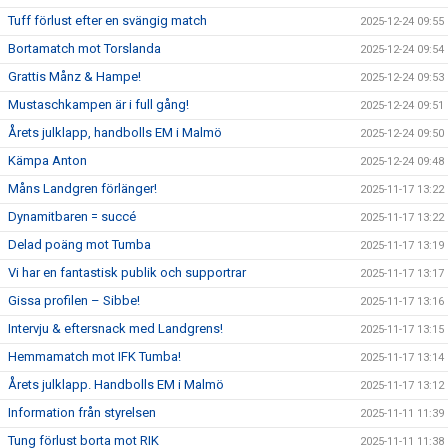
Tuff förlust efter en svängig match
2025-12-24 09:55
Bortamatch mot Torslanda
2025-12-24 09:54
Grattis Månz & Hampe!
2025-12-24 09:53
Mustaschkampen är i full gång!
2025-12-24 09:51
Årets julklapp, handbolls EM i Malmö
2025-12-24 09:50
Kämpa Anton
2025-12-24 09:48
Måns Landgren förlänger!
2025-11-17 13:22
Dynamitbaren = succé
2025-11-17 13:22
Delad poäng mot Tumba
2025-11-17 13:19
Vi har en fantastisk publik och supportrar
2025-11-17 13:17
Gissa profilen – Sibbe!
2025-11-17 13:16
Intervju & eftersnack med Landgrens!
2025-11-17 13:15
Hemmamatch mot IFK Tumba!
2025-11-17 13:14
Årets julklapp. Handbolls EM i Malmö
2025-11-17 13:12
Information från styrelsen
2025-11-11 11:39
Tung förlust borta mot RIK
2025-11-11 11:38