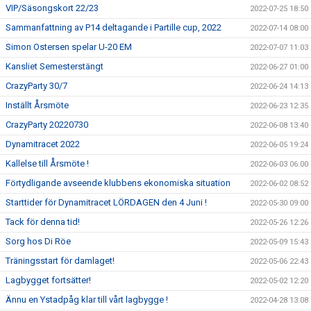
VIP/Säsongskort 22/23
2022-07-25 18:50
Sammanfattning av P14 deltagande i Partille cup, 2022
2022-07-14 08:00
Simon Ostersen spelar U-20 EM
2022-07-07 11:03
Kansliet Semesterstängt
2022-06-27 01:00
CrazyParty 30/7
2022-06-24 14:13
Inställt Årsmöte
2022-06-23 12:35
CrazyParty 20220730
2022-06-08 13:40
Dynamitracet 2022
2022-06-05 19:24
Kallelse till Årsmöte !
2022-06-03 06:00
Förtydligande avseende klubbens ekonomiska situation
2022-06-02 08:52
Starttider för Dynamitracet LÖRDAGEN den 4 Juni !
2022-05-30 09:00
Tack för denna tid!
2022-05-26 12:26
Sorg hos Di Röe
2022-05-09 15:43
Träningsstart för damlaget!
2022-05-06 22:43
Lagbygget fortsätter!
2022-05-02 12:20
Ännu en Ystadpåg klar till vårt lagbygge !
2022-04-28 13:08