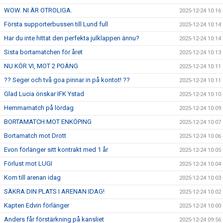
WOW. NI ÄR OTROLIGA.
2025-12-24 10:16
Första supporterbussen till Lund full
2025-12-24 10:14
Har du inte hittat den perfekta julklappen ännu?
2025-12-24 10:14
Sista bortamatchen för året
2025-12-24 10:13
NU KÖR VI, MOT 2 POÄNG
2025-12-24 10:11
?? Seger och två goa pinnar in på kontot! ??
2025-12-24 10:11
Glad Lucia önskar IFK Ystad
2025-12-24 10:10
Hemmamatch på lördag
2025-12-24 10:09
BORTAMATCH MOT ENKÖPING
2025-12-24 10:07
Bortamatch mot Drott
2025-12-24 10:06
Evon förlänger sitt kontrakt med 1 år
2025-12-24 10:05
Förlust mot LUGI
2025-12-24 10:04
Kom till arenan idag
2025-12-24 10:03
SÄKRA DIN PLATS I ARENAN IDAG!
2025-12-24 10:02
Kapten Edvin förlänger
2025-12-24 10:00
Anders får förstärkning på kansliet
2025-12-24 09:56