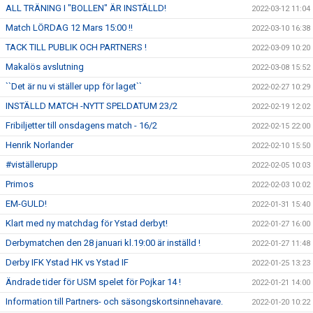
ALL TRÄNING I "BOLLEN" ÄR INSTÄLLD!
2022-03-12 11:04
Match LÖRDAG 12 Mars 15:00 !!
2022-03-10 16:38
TACK TILL PUBLIK OCH PARTNERS !
2022-03-09 10:20
Makalös avslutning
2022-03-08 15:52
``Det är nu vi ställer upp för laget``
2022-02-27 10:29
INSTÄLLD MATCH -NYTT SPELDATUM 23/2
2022-02-19 12:02
Fribiljetter till onsdagens match - 16/2
2022-02-15 22:00
Henrik Norlander
2022-02-10 15:50
#viställerupp
2022-02-05 10:03
Primos
2022-02-03 10:02
EM-GULD!
2022-01-31 15:40
Klart med ny matchdag för Ystad derbyt!
2022-01-27 16:00
Derbymatchen den 28 januari kl.19:00 är inställd !
2022-01-27 11:48
Derby IFK Ystad HK vs Ystad IF
2022-01-25 13:23
Ändrade tider för USM spelet för Pojkar 14 !
2022-01-21 14:00
Information till Partners- och säsongskortsinnehavare.
2022-01-20 10:22