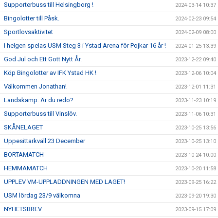
Supporterbuss till Helsingborg !
2024-03-14 10:37
Bingolotter till Påsk.
2024-02-23 09:54
Sportlovsaktivitet
2024-02-09 08:00
I helgen spelas USM Steg 3 i Ystad Arena för Pojkar 16 år !
2024-01-25 13:39
God Jul och Ett Gott Nytt År.
2023-12-22 09:40
Köp Bingolotter av IFK Ystad HK !
2023-12-06 10:04
Välkommen Jonathan!
2023-12-01 11:31
Landskamp: Är du redo?
2023-11-23 10:19
Supporterbuss till Vinslöv.
2023-11-06 10:31
SKÅNELAGET
2023-10-25 13:56
Uppesittarkväll 23 December
2023-10-25 13:10
BORTAMATCH
2023-10-24 10:00
HEMMAMATCH
2023-10-20 11:58
UPPLEV VM-UPPLADDNINGEN MED LAGET!
2023-09-25 16:22
USM lördag 23/9 välkomna
2023-09-20 19:30
NYHETSBREV
2023-09-15 17:09