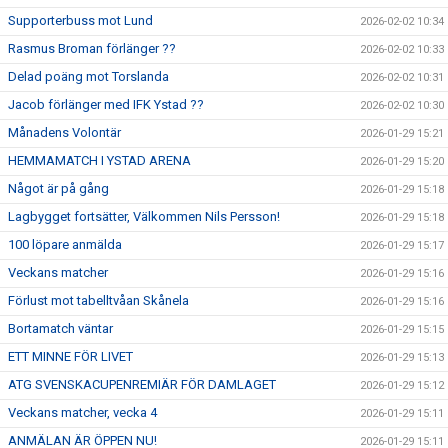
Supporterbuss mot Lund
2026-02-02 10:34
Rasmus Broman förlänger ??
2026-02-02 10:33
Delad poäng mot Torslanda
2026-02-02 10:31
Jacob förlänger med IFK Ystad ??
2026-02-02 10:30
Månadens Volontär
2026-01-29 15:21
HEMMAMATCH I YSTAD ARENA
2026-01-29 15:20
Något är på gång
2026-01-29 15:18
Lagbygget fortsätter, Välkommen Nils Persson!
2026-01-29 15:18
100 löpare anmälda
2026-01-29 15:17
Veckans matcher
2026-01-29 15:16
Förlust mot tabelltvåan Skånela
2026-01-29 15:16
Bortamatch väntar
2026-01-29 15:15
ETT MINNE FÖR LIVET
2026-01-29 15:13
ATG SVENSKACUPENREMIÄR FÖR DAMLAGET
2026-01-29 15:12
Veckans matcher, vecka 4
2026-01-29 15:11
ANMÄLAN ÄR ÖPPEN NU!
2026-01-29 15:11