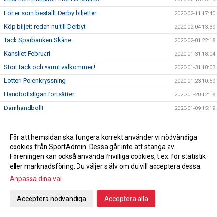
För er som beställt Derby biljetter
2020-02-11 17:40
Köp biljett redan nu till Derbyt
2020-02-04 13:39
Tack Sparbanken Skåne
2020-02-01 22:18
Kansliet Februari
2020-01-31 18:04
Stort tack och varmt välkommen!
2020-01-31 18:03
Lotteri Polenkryssning
2020-01-23 10:59
Handbollsligan fortsätter
2020-01-20 12:18
Damhandboll!
2020-01-09 15:19
Nyförvärv Axel Morand
2019-12-30 22:04
Seger hemma mot Önnered
2019-12-27 21:12
För att hemsidan ska fungera korrekt använder vi nödvändiga
cookies från SportAdmin. Dessa går inte att stänga av.
Inför Önnered på hemmaplan
2019-12-27 00:35
Föreningen kan också använda frivilliga cookies, t.ex. för statistik
God jul & Gott nytt år
2019-12-23 10:27
eller marknadsföring. Du väljer själv om du vill acceptera dessa.
Vinst mot Sävehof
2019-12-18 22:16
Anpassa dina val
Svenska mästarna gästar Ystad Arena
2019-12-18
Acceptera nödvändiga
Acceptera alla
Vi söker ny kanslist
2019-12-16 23:50
En julhälsning från en utav våra sponsorer
2019-12-16 17:37