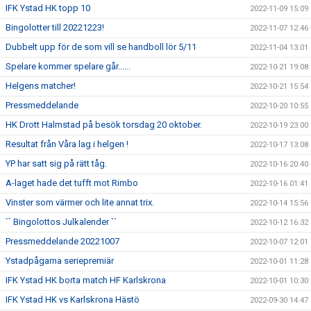
IFK Ystad HK topp 10
2022-11-09 15:09
Bingolotter till 20221223!
2022-11-07 12:46
Dubbelt upp för de som vill se handboll lör 5/11
2022-11-04 13:01
Spelare kommer spelare går......
2022-10-21 19:08
Helgens matcher!
2022-10-21 15:54
Pressmeddelande
2022-10-20 10:55
HK Drott Halmstad på besök torsdag 20 oktober.
2022-10-19 23:00
Resultat från Våra lag i helgen !
2022-10-17 13:08
YP har satt sig på rätt tåg.
2022-10-16 20:40
A-laget hade det tufft mot Rimbo
2022-10-16 01:41
Vinster som värmer och lite annat trix.
2022-10-14 15:56
`` Bingolottos Julkalender ``
2022-10-12 16:32
Pressmeddelande 20221007
2022-10-07 12:01
Ystadpågarna seriepremiär
2022-10-01 11:28
IFK Ystad HK borta match HF Karlskrona
2022-10-01 10:30
IFK Ystad HK vs Karlskrona Hästö
2022-09-30 14:47