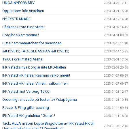
UNGA NYFÖRVÄRV
2023-04-26 17:11
Öppet brev från styrelsen
2023-04-21 15:28
NY FYSTRÄNARE
2023-04-12 14:28
Påskens Stora Bingofest !
2023-04-02 14:45
Sorg hos kamraterna !
2023-04-01 09:03
Sista hemmamatchen för säsongen
2023-03-18 11:10
&#129512; TACK SEBASTIAN &#129512;
2023-03-14 15:25
19:00 i kväll Ystad Arena.
2023-03-01 17:36
IFK Ystad:s nya borg är inte EKO-hallen
2023-02-09 20:35
IFK Ystad HK hälsar Rasmus välkommen!
2023-01-27 09:59
IFK Ystad HK hälsar Vilhelm välkommen!
2023-01-27 09:57
IFK Ystad mot Varberg 15.00
2023-01-21 12:47
Ordentligt snuvade på festen av Ystapågarna
2023-01-21 10:34
Razzel & Pling gillar caching
2023-01-14 09:54
IFK Ystad HK gratulerar "Gotte" !
2023-01-11 15:25
Tack, ALLA ni som köpte Bingolotter av IFK Ystad HK till
2023-01-04 12:15
Uppesittarkvällen den 23 December !