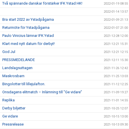
Två spännande danskar förstärker IFK Ystad HK!
2022-01-19 08:55
2022-01-14 13:57
Bra start 2022 av Ystadpågarna
2022-01-09 21:13
Returmöte för Ystadpågarna
2022-01-07 21:00
Paulo Vinicius lämnar IFK Ystad
2021-12-28 12:00
Klart med nytt datum för derbyt!
2021-12-21 15:31
God Jul
2021-12-21 12:15
PRESSMEDELANDE
2021-12-11 15:30
Landslagsuttagen
2021-11-26 12:42
Maskrosbarn
2021-11-25 13:03
Bingolotter till lillejulafton.
2021-11-12 12:25
Onsdagens elitmatch – Inlämning till ”Ge vidare”
2021-11-09 19:27
Replika
2021-11-01 14:55
Derby biljetter
2021-10-25 12:07
Ge vidare
2021-10-15 13:00
Pressrelease
2021-10-13 09:30