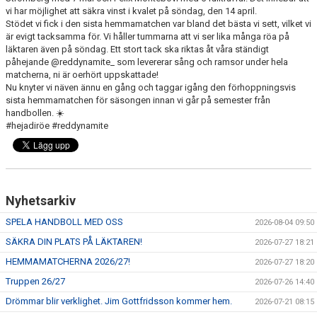
vi har möjlighet att säkra vinst i kvalet på söndag, den 14 april.
Stödet vi fick i den sista hemmamatchen var bland det bästa vi sett, vilket vi
är evigt tacksamma för. Vi håller tummarna att vi ser lika många röa på
läktaren även på söndag. Ett stort tack ska riktas åt våra ständigt
påhejande @reddynamite_ som levererar sång och ramsor under hela
matcherna, ni är oerhört uppskattade!
Nu knyter vi näven ännu en gång och taggar igång den förhoppningsvis
sista hemmamatchen för säsongen innan vi går på semester från
handbollen. ☀️
#hejadiröe #reddynamite
Nyhetsarkiv
SPELA HANDBOLL MED OSS
2026-08-04 09:50
SÄKRA DIN PLATS PÅ LÄKTAREN!
2026-07-27 18:21
HEMMAMATCHERNA 2026/27!
2026-07-27 18:20
Truppen 26/27
2026-07-26 14:40
Drömmar blir verklighet. Jim Gottfridsson kommer hem.
2026-07-21 08:15