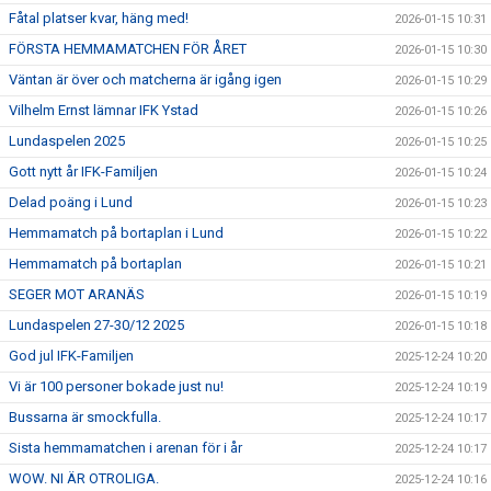
Fåtal platser kvar, häng med!
2026-01-15 10:31
FÖRSTA HEMMAMATCHEN FÖR ÅRET
2026-01-15 10:30
Väntan är över och matcherna är igång igen
2026-01-15 10:29
Vilhelm Ernst lämnar IFK Ystad
2026-01-15 10:26
Lundaspelen 2025
2026-01-15 10:25
Gott nytt år IFK-Familjen
2026-01-15 10:24
Delad poäng i Lund
2026-01-15 10:23
Hemmamatch på bortaplan i Lund
2026-01-15 10:22
Hemmamatch på bortaplan
2026-01-15 10:21
SEGER MOT ARANÄS
2026-01-15 10:19
Lundaspelen 27-30/12 2025
2026-01-15 10:18
God jul IFK-Familjen
2025-12-24 10:20
Vi är 100 personer bokade just nu!
2025-12-24 10:19
Bussarna är smockfulla.
2025-12-24 10:17
Sista hemmamatchen i arenan för i år
2025-12-24 10:17
WOW. NI ÄR OTROLIGA.
2025-12-24 10:16