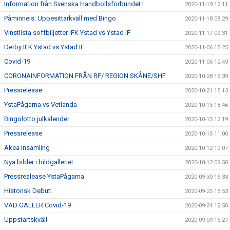
Information från Svenska Handbollsförbundet !
2020-11-19 12:11
Påminnels: Uppesittarkväll med Bingo
2020-11-18 08:29
Vinstlista soffbiljetter IFK Ystad vs Ystad IF
2020-11-17 09:31
Derby IFK Ystad vs Ystad IF
2020-11-06 15:25
Covid-19
2020-11-05 12:49
CORONAINFORMATION FRÅN RF/ REGION SKÅNE/SHF
2020-10-28 16:39
Pressrelease
2020-10-21 15:13
YstaPågarna vs Vetlanda
2020-10-15 18:46
Bingolotto julkalender
2020-10-15 12:19
Pressrelease
2020-10-15 11:00
Akea insamling
2020-10-12 19:07
Nya bilder i bildgalleriet
2020-10-12 09:50
Pressrealease YstaPågarna
2020-09-30 16:33
Historisk Debut!
2020-09-25 15:53
VAD GÄLLER Covid-19
2020-09-24 12:50
Uppstartskväll
2020-09-09 15:27