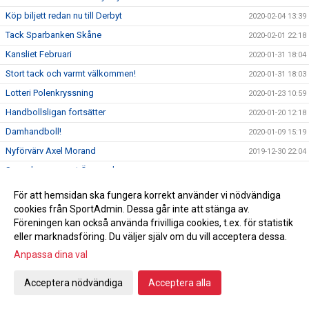
Köp biljett redan nu till Derbyt
2020-02-04 13:39
Tack Sparbanken Skåne
2020-02-01 22:18
Kansliet Februari
2020-01-31 18:04
Stort tack och varmt välkommen!
2020-01-31 18:03
Lotteri Polenkryssning
2020-01-23 10:59
Handbollsligan fortsätter
2020-01-20 12:18
Damhandboll!
2020-01-09 15:19
Nyförvärv Axel Morand
2019-12-30 22:04
Seger hemma mot Önnered
2019-12-27 21:12
Inför Önnered på hemmaplan
2019-12-27 00:35
För att hemsidan ska fungera korrekt använder vi nödvändiga
God jul & Gott nytt år
cookies från SportAdmin. Dessa går inte att stänga av.
2019-12-23 10:27
Föreningen kan också använda frivilliga cookies, t.ex. för statistik
Vinst mot Sävehof
2019-12-18 22:16
eller marknadsföring. Du väljer själv om du vill acceptera dessa.
Svenska mästarna gästar Ystad Arena
2019-12-18
Anpassa dina val
Vi söker ny kanslist
2019-12-16 23:50
Acceptera nödvändiga
Acceptera alla
En julhälsning från en utav våra sponsorer
2019-12-16 17:37
Vinst mot Önnered
2019-12-13 21:23