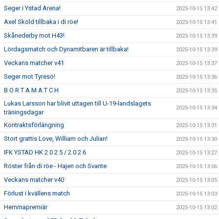
Seger i Ystad Arena!
2025-10-15 13:42
Axel Sköld tillbaka i di röe!
2025-10-15 13:41
Skånederby mot H43!
2025-10-15 13:39
Lördagsmatch och Dynamitbaren är tillbaka!
2025-10-15 13:39
Veckans matcher v41
2025-10-15 13:37
Seger mot Tyresö!
2025-10-15 13:36
B O R T A M A T C H
2025-10-15 13:35
Lukas Larsson har blivit uttagen till U-19-landslagets
2025-10-15 13:34
träningsdagar
Kontraktsförlängning
2025-10-15 13:31
Stort grattis Love, William och Julian!
2025-10-15 13:30
IFK YSTAD HK 2 0 2 5 / 2 0 2 6
2025-10-15 13:27
Röster från di röe - Hajen och Svante
2025-10-15 13:06
Veckans matcher v40
2025-10-15 13:05
Förlust i kvällens match
2025-10-15 13:03
Hemmapremiär
2025-10-15 13:02