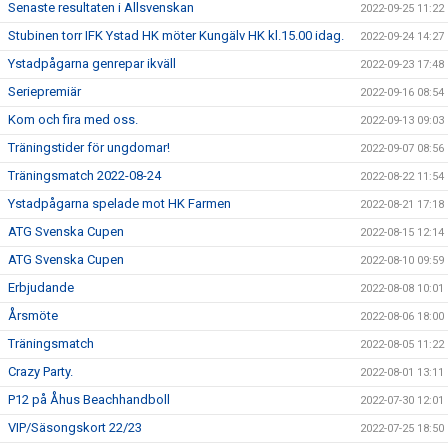
Senaste resultaten i Allsvenskan
2022-09-25 11:22
Stubinen torr IFK Ystad HK möter Kungälv HK kl.15.00 idag.
2022-09-24 14:27
Ystadpågarna genrepar ikväll
2022-09-23 17:48
Seriepremiär
2022-09-16 08:54
Kom och fira med oss.
2022-09-13 09:03
Träningstider för ungdomar!
2022-09-07 08:56
Träningsmatch 2022-08-24
2022-08-22 11:54
Ystadpågarna spelade mot HK Farmen
2022-08-21 17:18
ATG Svenska Cupen
2022-08-15 12:14
ATG Svenska Cupen
2022-08-10 09:59
Erbjudande
2022-08-08 10:01
Årsmöte
2022-08-06 18:00
Träningsmatch
2022-08-05 11:22
Crazy Party.
2022-08-01 13:11
P12 på Åhus Beachhandboll
2022-07-30 12:01
VIP/Säsongskort 22/23
2022-07-25 18:50