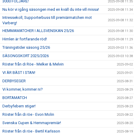
3000 FÖLJARE!
2025-09-08 11:35
Nu kör vi igång säsongen med en kväll du inte vill missa!
2025-09-08 11:34
Intressekoll, Supporterbuss till premiärmatchen mot
2025-09-08 11:32
Varberg!
HEMMAMATCHER I ALLSVENSKAN 25/26
2025-09-08 11:30
Himlen är fortfarande röd!
2025-09-08 11:29
Träningstider säsong 25/26
2025-09-03 11:36
SÄSONGSKORT 2025/2026
2025-09-03 10:38
Röster från di Röe - Melker & Melvin
2025-09-02
VI ÄR BÄST I STAN!
2025-09-01
DERBYSEGER
2025-08-31
Vi kommer, kommer ni?
2025-08-29
BORTAMATCH
2025-08-27
Derbyfebern stiger!
2025-08-23
Röster från di röe - Evon Molin
2025-08-22
Svenska Cupen & Hemmapremiär!
2025-08-20
Röster från di röe - Bertil Karlsson
2025-08-19