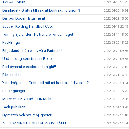
1927-Klubben
2022-04-26 14:21
Damlaget - Grattis till säkrat kontrakt i divison 3
2022-04-23 18:24
Dalibor Doder flyttar hem!
2022-04-21 15:00
Succé i Kolding Handboll Cup!
2022-04-19 22:45
Tommy Sjölander - Ny tränare för damlaget
2022-04-14 15:00
PåskBingo
2022-03-29 15:02
Erbjudande från en av våra Partners !
2022-03-24 09:36
Undomslag som tränar i Bollen!
2022-03-24 09:35
Red dynamite explodes tonight!!
2022-03-23 17:12
Påminnelse
2022-03-21 16:52
Ystadpågarna - Grattis till säkrat kontrakt i division 2!
2022-03-20 20:54
Förlängningar
2022-03-16 15:25
Matchen IFK Ystad – HK Malmö.
2022-03-16 12:58
Tack publiken
2022-03-14 18:20
Ny match och nya möjligheter!
2022-03-12 11:18
ALL TRÄNING I "BOLLEN" ÄR INSTÄLLD!
2022-03-12 11:04