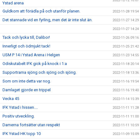
2022-12-12 10:07
Ystad arena
Guldkorn att förädla på och utanför planen.
2022-11-28 19:54
Det stannade vid en fyrling, men det är inte slut än.
2022-11-27 14:29
2022-11-27 14:24
Tack och lycka till, Dalibor!
2022-11-26 09:16
Innerligt och ödmjukt tack!
2022-11-25 21:42
USM P 14 i Ystad Arena i Helgen
2022-11-23 14:55
Odiskutabelt IFK gick på knock i 1:a
2022-11-18 20:14
Supportrarna sjöng och sjöng och sjöng.
2022-11-18 13:36
Som om inte detta var nog.
2022-11-16 19:54
Damlaget gjorde en trippel
2022-11-16 19:40
Vecka 45
2022-11-14 15:39
IFK Ystad i hissen....
2022-11-11 11:28
Positiv utveckling.
2022-11-11 11:00
Damerna fortsätter utan respekt
2022-11-11 10:59
IFK Ystad HK topp 10
2022-11-09 15:09