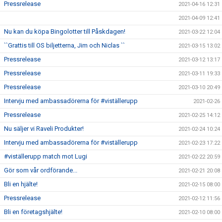
Pressrelease
2021-04-16 12:31
2021-04-09 12:41
Nu kan du köpa Bingolotter till Påskdagen!
2021-03-22 12:04
``Grattis till OS biljetterna, Jim och Niclas ``
2021-03-15 13:02
Pressrelease
2021-03-12 13:17
Pressrelease
2021-03-11 19:33
Pressrelease
2021-03-10 20:49
Intervju med ambassadörerna för #viställerupp
2021-02-26
Pressrelease
2021-02-25 14:12
Nu säljer vi Raveli Produkter!
2021-02-24 10:24
Intervju med ambassadörerna för #viställerupp
2021-02-23 17:22
#viställerupp match mot Lugi
2021-02-22 20:59
Gör som vår ordförande...
2021-02-21 20:08
Bli en hjälte!
2021-02-15 08:00
Pressrelease
2021-02-12 11:56
Bli en företagshjälte!
2021-02-10 08:00