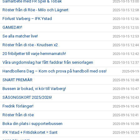
Samarbete med FR Spel & Tobak
2025-10-15 13:00
Röster från di Röe - Milo och Lägnert
2025-10-15 12:58
Förlust Varberg – IFK Ystad
2025-10-15 12:56
GAMEDAY!
2025-10-15 12:55
Se alla matcher live!
2025-10-15 12:53
Röster från di röe - Knudsen x2
2025-10-15 12:44
20 fribiljetter till varje hemmamatch!
2025-10-15 12:42
Våra ungdomslag har fått faddrar från seniorlagen
2025-10-15 12:37
Handbollens Dag – Kom och prova på handboll med oss!
2025-09-19
SNART PREMIÄR
2025-09-16 10:48
Bussen är bokad, vi kör till Varberg!
2025-09-16 10:47
SÄSONGSKORT 2025/2026!
2025-09-16 10:43
Fredrik förlänger!
2025-09-16 10:43
Röster från di röe
2025-09-16 10:41
Boka din plats i supporterbussen
2025-09-16 10:38
IFK Ystad + Fritidskortet = Sant
2025-09-16 10:37