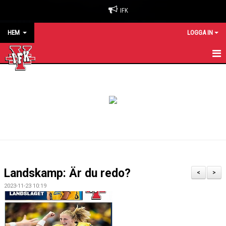
IFK
HEM
LOGGA IN
HEM
NYHETER
OM KLUBBEN
BILJETTER & SÄSONGSKORT
MATCHER
Landskamp: Är du redo?
<
>
KALENDER
2023-11-23 10:19
KONTAKT
SPONSORER