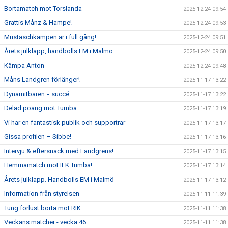
Bortamatch mot Torslanda
2025-12-24 09:54
Grattis Månz & Hampe!
2025-12-24 09:53
Mustaschkampen är i full gång!
2025-12-24 09:51
Årets julklapp, handbolls EM i Malmö
2025-12-24 09:50
Kämpa Anton
2025-12-24 09:48
Måns Landgren förlänger!
2025-11-17 13:22
Dynamitbaren = succé
2025-11-17 13:22
Delad poäng mot Tumba
2025-11-17 13:19
Vi har en fantastisk publik och supportrar
2025-11-17 13:17
Gissa profilen – Sibbe!
2025-11-17 13:16
Intervju & eftersnack med Landgrens!
2025-11-17 13:15
Hemmamatch mot IFK Tumba!
2025-11-17 13:14
Årets julklapp. Handbolls EM i Malmö
2025-11-17 13:12
Information från styrelsen
2025-11-11 11:39
Tung förlust borta mot RIK
2025-11-11 11:38
Veckans matcher - vecka 46
2025-11-11 11:38