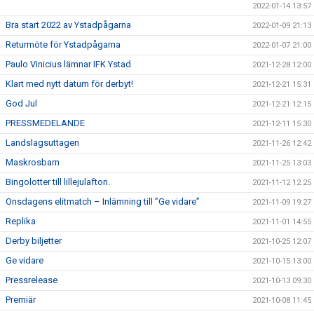
2022-01-14 13:57
Bra start 2022 av Ystadpågarna
2022-01-09 21:13
Returmöte för Ystadpågarna
2022-01-07 21:00
Paulo Vinicius lämnar IFK Ystad
2021-12-28 12:00
Klart med nytt datum för derbyt!
2021-12-21 15:31
God Jul
2021-12-21 12:15
PRESSMEDELANDE
2021-12-11 15:30
Landslagsuttagen
2021-11-26 12:42
Maskrosbarn
2021-11-25 13:03
Bingolotter till lillejulafton.
2021-11-12 12:25
Onsdagens elitmatch – Inlämning till ”Ge vidare”
2021-11-09 19:27
Replika
2021-11-01 14:55
Derby biljetter
2021-10-25 12:07
Ge vidare
2021-10-15 13:00
Pressrelease
2021-10-13 09:30
Premiär
2021-10-08 11:45