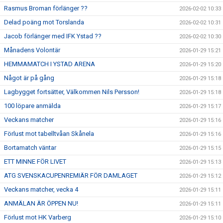
Rasmus Broman förlänger ??
2026-02-02 10:33
Delad poäng mot Torslanda
2026-02-02 10:31
Jacob förlänger med IFK Ystad ??
2026-02-02 10:30
Månadens Volontär
2026-01-29 15:21
HEMMAMATCH I YSTAD ARENA
2026-01-29 15:20
Något är på gång
2026-01-29 15:18
Lagbygget fortsätter, Välkommen Nils Persson!
2026-01-29 15:18
100 löpare anmälda
2026-01-29 15:17
Veckans matcher
2026-01-29 15:16
Förlust mot tabelltvåan Skånela
2026-01-29 15:16
Bortamatch väntar
2026-01-29 15:15
ETT MINNE FÖR LIVET
2026-01-29 15:13
ATG SVENSKACUPENREMIÄR FÖR DAMLAGET
2026-01-29 15:12
Veckans matcher, vecka 4
2026-01-29 15:11
ANMÄLAN ÄR ÖPPEN NU!
2026-01-29 15:11
Förlust mot HK Varberg
2026-01-29 15:10