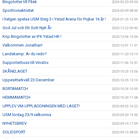
Bingolotter till Påsk.
2024-02-23 09:54
Sportlovsaktivitet
2024-02-09 08:00
I helgen spelas USM Steg 3 i Ystad Arena för Pojkar 16 år !
2024-01-25 13:39
God Jul och Ett Gott Nytt År.
2023-12-22 09:40
Köp Bingolotter av IFK Ystad HK !
2023-12-06 10:04
Välkommen Jonathan!
2023-12-01 11:31
Landskamp: Är du redo?
2023-11-23 10:19
Supporterbuss till Vinslöv.
2023-11-06 10:31
SKÅNELAGET
2023-10-25 13:56
Uppesittarkväll 23 December
2023-10-25 13:10
BORTAMATCH
2023-10-24 10:00
HEMMAMATCH
2023-10-20 11:58
UPPLEV VM-UPPLADDNINGEN MED LAGET!
2023-09-25 16:22
USM lördag 23/9 välkomna
2023-09-20 19:30
NYHETSBREV
2023-09-15 17:09
SOLIDSPORT
2023-09-15 08:05