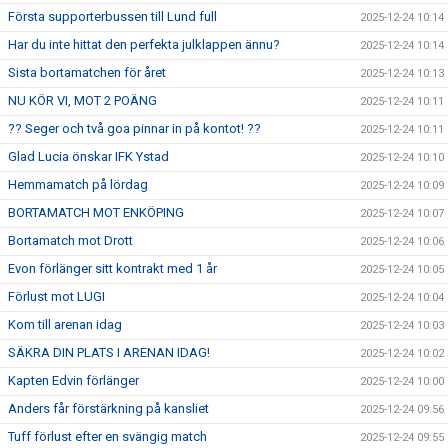
Första supporterbussen till Lund full
2025-12-24 10:14
Har du inte hittat den perfekta julklappen ännu?
2025-12-24 10:14
Sista bortamatchen för året
2025-12-24 10:13
NU KÖR VI, MOT 2 POÄNG
2025-12-24 10:11
?? Seger och två goa pinnar in på kontot! ??
2025-12-24 10:11
Glad Lucia önskar IFK Ystad
2025-12-24 10:10
Hemmamatch på lördag
2025-12-24 10:09
BORTAMATCH MOT ENKÖPING
2025-12-24 10:07
Bortamatch mot Drott
2025-12-24 10:06
Evon förlänger sitt kontrakt med 1 år
2025-12-24 10:05
Förlust mot LUGI
2025-12-24 10:04
Kom till arenan idag
2025-12-24 10:03
SÄKRA DIN PLATS I ARENAN IDAG!
2025-12-24 10:02
Kapten Edvin förlänger
2025-12-24 10:00
Anders får förstärkning på kansliet
2025-12-24 09:56
Tuff förlust efter en svängig match
2025-12-24 09:55