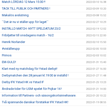
Match LÖRDAG 12 Mars 15:00 !!
2022-03-10 16:38
TACK TILL PUBLIK OCH PARTNERS !
2022-03-09 10:20
Makalös avslutning
2022-03-08 15:52
``Det är nu vi ställer upp för laget``
2022-02-27 10:29
INSTÄLLD MATCH -NYTT SPELDATUM 23/2
2022-02-19 12:02
Fribiljetter till onsdagens match - 16/2
2022-02-15 22:00
Henrik Norlander
2022-02-10 15:50
#viställerupp
2022-02-05 10:03
Primos
2022-02-03 10:02
EM-GULD!
2022-01-31 15:40
Klart med ny matchdag för Ystad derbyt!
2022-01-27 16:00
Derbymatchen den 28 januari kl.19:00 är inställd !
2022-01-27 11:48
Derby IFK Ystad HK vs Ystad IF
2022-01-25 13:23
Ändrade tider för USM spelet för Pojkar 14 !
2022-01-21 14:00
Information till Partners- och säsongskortsinnehavare.
2022-01-20 10:22
Två spännande danskar förstärker IFK Ystad HK!
2022-01-19 08:55