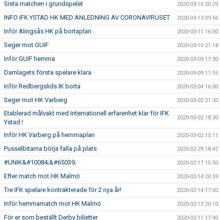
Sista matchen i grundspelet
2020-03-16 20:29
INFO IFK YSTAD HK MED ANLEDNING AV CORONAVIRUSET
2020-03-13 09:56
Inför Alingsås HK på bortaplan
2020-03-11 16:00
Seger mot GUIF
2020-03-10 21:18
Inför GUIF hemma
2020-03-09 17:30
Damlagets första spelare klara
2020-03-09 11:55
Inför Redbergslids IK borta
2020-03-04 16:00
Seger mot HK Varberg
2020-03-02 21:30
Etablerad målvakt med Internationell erfarenhet klar för IFK
2020-03-02 18:30
Ystad !
Inför HK Varberg på hemmaplan
2020-03-02 15:11
Pusselbitarna börja falla på plats
2020-02-29 18:47
#UNIK&#10084;&#65039;
2020-02-17 15:50
Efter match mot HK Malmö
2020-02-14 20:59
Tre IFK spelare kontrakterade för 2 nya år!
2020-02-14 17:00
Inför hemmamatch mot HK Malmö
2020-02-13 20:10
För er som beställt Derby biljetter
2020-02-11 17:40