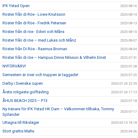
IFK Ystad Open
2025-08-16
Röster från di Röe - Lowe Knutsson
2025-08-14
Röster från di Röe - Fredrik Petersen
2025-08-13
Röster från di röe - Edvin och Måns
2025-08-10
Röster från di röe – med Lukas och Månz
2025-08-07
Röster från Di Röe - Rasmus Broman
2025-08-04
Röster från di röe – Hampus Dinne Nilsson & Vilhelm Ernst
2025-07-31
NYFÖRVÄRV!
2025-07-28
Semestern är över och truppen är taggade!
2025-07-25
Derby i Svenska cupen
2025-07-24 22:39
Årets roligaste golftävling
2025-07-24 17:13
ÅHUS BEACH 2025 – P13
2025-07-18
Ny tränare för IFK Ystad HK Dam – Välkommen tillbaka, Tommy
2025-07-17
Sjölander
Uttagna till Riksläger
2025-05-13 18:18
Stort grattis Malte
2025-04-26