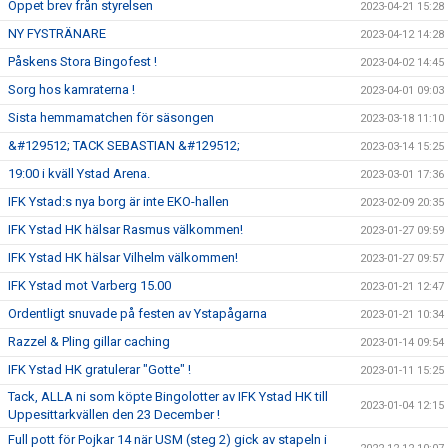
Öppet brev från styrelsen
2023-04-21 15:28
NY FYSTRÄNARE
2023-04-12 14:28
Påskens Stora Bingofest !
2023-04-02 14:45
Sorg hos kamraterna !
2023-04-01 09:03
Sista hemmamatchen för säsongen
2023-03-18 11:10
&#129512; TACK SEBASTIAN &#129512;
2023-03-14 15:25
19:00 i kväll Ystad Arena.
2023-03-01 17:36
IFK Ystad:s nya borg är inte EKO-hallen
2023-02-09 20:35
IFK Ystad HK hälsar Rasmus välkommen!
2023-01-27 09:59
IFK Ystad HK hälsar Vilhelm välkommen!
2023-01-27 09:57
IFK Ystad mot Varberg 15.00
2023-01-21 12:47
Ordentligt snuvade på festen av Ystapågarna
2023-01-21 10:34
Razzel & Pling gillar caching
2023-01-14 09:54
IFK Ystad HK gratulerar "Gotte" !
2023-01-11 15:25
Tack, ALLA ni som köpte Bingolotter av IFK Ystad HK till
2023-01-04 12:15
Uppesittarkvällen den 23 December !
Full pott för Pojkar 14 när USM (steg 2) gick av stapeln i