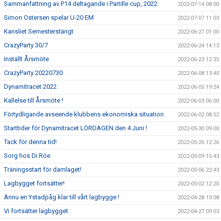
Sammanfattning av P14 deltagande i Partille cup, 2022
2022-07-14 08:00
Simon Ostersen spelar U-20 EM
2022-07-07 11:03
Kansliet Semesterstängt
2022-06-27 01:00
CrazyParty 30/7
2022-06-24 14:13
Inställt Årsmöte
2022-06-23 12:35
CrazyParty 20220730
2022-06-08 13:40
Dynamitracet 2022
2022-06-05 19:24
Kallelse till Årsmöte !
2022-06-03 06:00
Förtydligande avseende klubbens ekonomiska situation
2022-06-02 08:52
Starttider för Dynamitracet LÖRDAGEN den 4 Juni !
2022-05-30 09:00
Tack för denna tid!
2022-05-26 12:26
Sorg hos Di Röe
2022-05-09 15:43
Träningsstart för damlaget!
2022-05-06 22:43
Lagbygget fortsätter!
2022-05-02 12:20
Ännu en Ystadpåg klar till vårt lagbygge !
2022-04-28 13:08
Vi fortsätter lagbygget.
2022-04-27 09:03