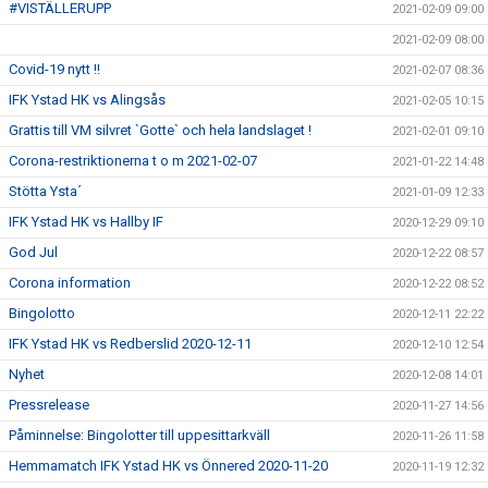
#VISTÄLLERUPP
2021-02-09 09:00
2021-02-09 08:00
Covid-19 nytt !!
2021-02-07 08:36
IFK Ystad HK vs Alingsås
2021-02-05 10:15
Grattis till VM silvret `Gotte` och hela landslaget !
2021-02-01 09:10
Corona-restriktionerna t o m 2021-02-07
2021-01-22 14:48
Stötta Ysta´
2021-01-09 12:33
IFK Ystad HK vs Hallby IF
2020-12-29 09:10
God Jul
2020-12-22 08:57
Corona information
2020-12-22 08:52
Bingolotto
2020-12-11 22:22
IFK Ystad HK vs Redberslid 2020-12-11
2020-12-10 12:54
Nyhet
2020-12-08 14:01
Pressrelease
2020-11-27 14:56
Påminnelse: Bingolotter till uppesittarkväll
2020-11-26 11:58
Hemmamatch IFK Ystad HK vs Önnered 2020-11-20
2020-11-19 12:32