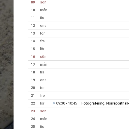
09
sön
10
mån
11
tis
12
ons
13
tor
14
fre
15
lör
16
sön
17
mån
18
tis
19
ons
20
tor
21
fre
22
lör
09:30 - 10:45
Fotografering, Norreporthall
23
sön
24
mån
25
tis