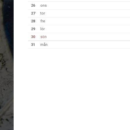
26
ons
27
tor
28
fre
29
lör
30
sön
31
mån