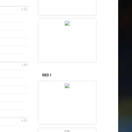
v.33
v.34
RED I
v.35