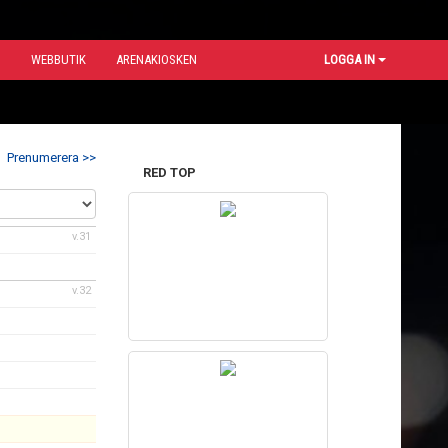
N
WEBBUTIK
ARENAKIOSKEN
LOGGA IN
Prenumerera >>
RED TOP
v.31
v.32