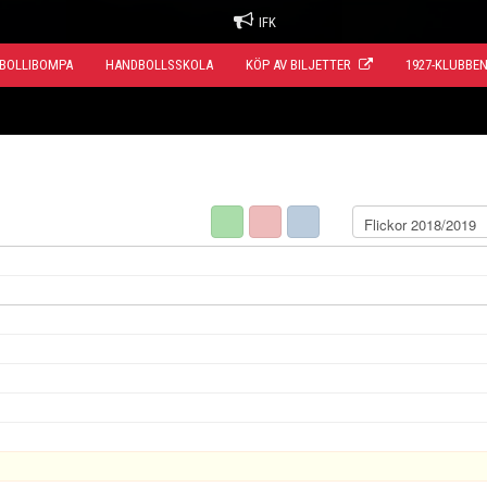
IFK
BOLLIBOMPA
HANDBOLLSSKOLA
KÖP AV BILJETTER
1927-KLUBBE