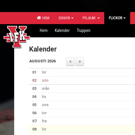
HEM
SENIOR
POJKAR
FLICKOR
Hem
Kalender
Truppen
Kalender
AUGUSTI 2026
01
lör
02
sön
03
mån
04
tis
05
ons
06
tor
07
fre
08
lör