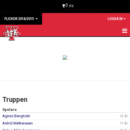
IFK
FLICKOR 2014/2015
LOGGA IN
HEM
KALENDER
MATCHER
TRUPPEN
Truppen
Spelare
Agnez Bengtzén
12 år
Astrid Melkeraaen
11 år