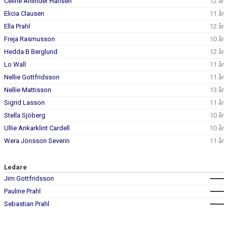
Celine Ahlinder Hansen
12 år
Elicia Clausen
11 år
Ella Prahl
12 år
Freja Rasmusson
10 år
Hedda B Berglund
12 år
Lo Wall
11 år
Nellie Gottfridsson
11 år
Nellie Mattisson
13 år
Sigrid Lasson
11 år
Stella Sjöberg
10 år
Ullie Ankarklint Cardell
10 år
Wera Jönsson Severin
11 år
Ledare
Jim Gottfridsson
Pauline Prahl
Sebastian Prahl