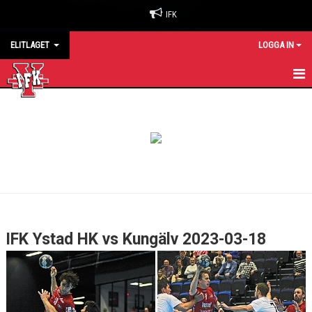
IFK
ELITLAGET
LOGGA IN
HEM
NYHETER
KALENDER
MATCHER
TRUPPEN
IFK Ystad HK vs Kungälv 2023-03-18
KONTAKT