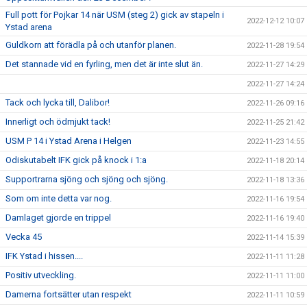
Full pott för Pojkar 14 när USM (steg 2) gick av stapeln i
2022-12-12 10:07
Ystad arena
Guldkorn att förädla på och utanför planen.
2022-11-28 19:54
Det stannade vid en fyrling, men det är inte slut än.
2022-11-27 14:29
2022-11-27 14:24
Tack och lycka till, Dalibor!
2022-11-26 09:16
Innerligt och ödmjukt tack!
2022-11-25 21:42
USM P 14 i Ystad Arena i Helgen
2022-11-23 14:55
Odiskutabelt IFK gick på knock i 1:a
2022-11-18 20:14
Supportrarna sjöng och sjöng och sjöng.
2022-11-18 13:36
Som om inte detta var nog.
2022-11-16 19:54
Damlaget gjorde en trippel
2022-11-16 19:40
Vecka 45
2022-11-14 15:39
IFK Ystad i hissen....
2022-11-11 11:28
Positiv utveckling.
2022-11-11 11:00
Damerna fortsätter utan respekt
2022-11-11 10:59