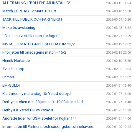
ALL TRÄNING I "BOLLEN" ÄR INSTÄLLD!
2022-03-12 11:04
Match LÖRDAG 12 Mars 15:00 !!
2022-03-10 16:38
TACK TILL PUBLIK OCH PARTNERS !
2022-03-09 10:20
Makalös avslutning
2022-03-08 15:52
``Det är nu vi ställer upp för laget``
2022-02-27 10:29
INSTÄLLD MATCH -NYTT SPELDATUM 23/2
2022-02-19 12:02
Fribiljetter till onsdagens match - 16/2
2022-02-15 22:00
Henrik Norlander
2022-02-10 15:50
#viställerupp
2022-02-05 10:03
Primos
2022-02-03 10:02
EM-GULD!
2022-01-31 15:40
Klart med ny matchdag för Ystad derbyt!
2022-01-27 16:00
Derbymatchen den 28 januari kl.19:00 är inställd !
2022-01-27 11:48
Derby IFK Ystad HK vs Ystad IF
2022-01-25 13:23
Ändrade tider för USM spelet för Pojkar 14 !
2022-01-21 14:00
Information till Partners- och säsongskortsinnehavare.
2022-01-20 10:22