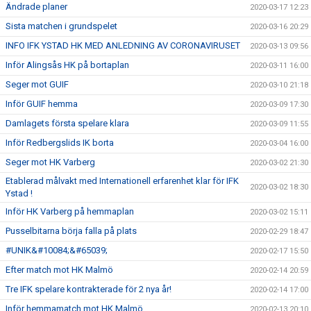
Ändrade planer
2020-03-17 12:23
Sista matchen i grundspelet
2020-03-16 20:29
INFO IFK YSTAD HK MED ANLEDNING AV CORONAVIRUSET
2020-03-13 09:56
Inför Alingsås HK på bortaplan
2020-03-11 16:00
Seger mot GUIF
2020-03-10 21:18
Inför GUIF hemma
2020-03-09 17:30
Damlagets första spelare klara
2020-03-09 11:55
Inför Redbergslids IK borta
2020-03-04 16:00
Seger mot HK Varberg
2020-03-02 21:30
Etablerad målvakt med Internationell erfarenhet klar för IFK
2020-03-02 18:30
Ystad !
Inför HK Varberg på hemmaplan
2020-03-02 15:11
Pusselbitarna börja falla på plats
2020-02-29 18:47
#UNIK&#10084;&#65039;
2020-02-17 15:50
Efter match mot HK Malmö
2020-02-14 20:59
Tre IFK spelare kontrakterade för 2 nya år!
2020-02-14 17:00
Inför hemmamatch mot HK Malmö
2020-02-13 20:10