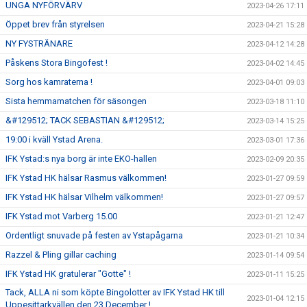
UNGA NYFÖRVÄRV
2023-04-26 17:11
Öppet brev från styrelsen
2023-04-21 15:28
NY FYSTRÄNARE
2023-04-12 14:28
Påskens Stora Bingofest !
2023-04-02 14:45
Sorg hos kamraterna !
2023-04-01 09:03
Sista hemmamatchen för säsongen
2023-03-18 11:10
&#129512; TACK SEBASTIAN &#129512;
2023-03-14 15:25
19:00 i kväll Ystad Arena.
2023-03-01 17:36
IFK Ystad:s nya borg är inte EKO-hallen
2023-02-09 20:35
IFK Ystad HK hälsar Rasmus välkommen!
2023-01-27 09:59
IFK Ystad HK hälsar Vilhelm välkommen!
2023-01-27 09:57
IFK Ystad mot Varberg 15.00
2023-01-21 12:47
Ordentligt snuvade på festen av Ystapågarna
2023-01-21 10:34
Razzel & Pling gillar caching
2023-01-14 09:54
IFK Ystad HK gratulerar "Gotte" !
2023-01-11 15:25
Tack, ALLA ni som köpte Bingolotter av IFK Ystad HK till
2023-01-04 12:15
Uppesittarkvällen den 23 December !