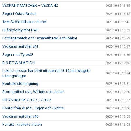
VECKANS MATCHER – VECKA 42
2025-10-15 13:45
Seger i Ystad Arena!
2025-10-15 13:42
Axel Sköld tillbaka i di röe!
2025-10-15 13:41
Skånederby mot H43!
2025-10-15 13:39
Lördagsmatch och Dynamitbaren är tillbaka!
2025-10-15 13:39
Veckans matcher v41
2025-10-15 13:37
Seger mot Tyresö!
2025-10-15 13:36
B O R T A M A T C H
2025-10-15 13:35
Lukas Larsson har blivit uttagen till U-19-landslagets
2025-10-15 13:34
träningsdagar
Kontraktsförlängning
2025-10-15 13:31
Stort grattis Love, William och Julian!
2025-10-15 13:30
IFK YSTAD HK 2 0 2 5 / 2 0 2 6
2025-10-15 13:27
Röster från di röe - Hajen och Svante
2025-10-15 13:06
Veckans matcher v40
2025-10-15 13:05
Förlust i kvällens match
2025-10-15 13:03