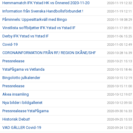
Hemmamatch IFK Ystad HK vs Önnered 2020-11-20
2020-11-19 12:32
Information från Svenska Handbollsförbundet !
2020-11-19 12:11
Påminnels: Uppesittarkväll med Bingo
2020-11-18 08:29
Vinstlista soffbiljetter IFK Ystad vs Ystad IF
2020-11-17 09:31
Derby IFK Ystad vs Ystad IF
2020-11-06 15:25
Covid-19
2020-11-05 12:49
CORONAINFORMATION FRÅN RF/ REGION SKÅNE/SHF
2020-10-28 16:39
Pressrelease
2020-10-21 15:13
YstaPågarna vs Vetlanda
2020-10-15 18:46
Bingolotto julkalender
2020-10-15 12:19
Pressrelease
2020-10-15 11:00
Akea insamling
2020-10-12 19:07
Nya bilder i bildgalleriet
2020-10-12 09:50
Pressrealease YstaPågarna
2020-09-30 16:33
Historisk Debut!
2020-09-25 15:53
VAD GÄLLER Covid-19
2020-09-24 12:50