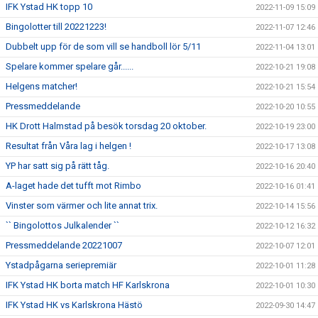
IFK Ystad HK topp 10
2022-11-09 15:09
Bingolotter till 20221223!
2022-11-07 12:46
Dubbelt upp för de som vill se handboll lör 5/11
2022-11-04 13:01
Spelare kommer spelare går......
2022-10-21 19:08
Helgens matcher!
2022-10-21 15:54
Pressmeddelande
2022-10-20 10:55
HK Drott Halmstad på besök torsdag 20 oktober.
2022-10-19 23:00
Resultat från Våra lag i helgen !
2022-10-17 13:08
YP har satt sig på rätt tåg.
2022-10-16 20:40
A-laget hade det tufft mot Rimbo
2022-10-16 01:41
Vinster som värmer och lite annat trix.
2022-10-14 15:56
`` Bingolottos Julkalender ``
2022-10-12 16:32
Pressmeddelande 20221007
2022-10-07 12:01
Ystadpågarna seriepremiär
2022-10-01 11:28
IFK Ystad HK borta match HF Karlskrona
2022-10-01 10:30
IFK Ystad HK vs Karlskrona Hästö
2022-09-30 14:47