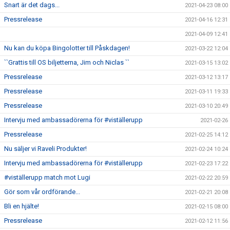
Snart är det dags...
2021-04-23 08:00
Pressrelease
2021-04-16 12:31
2021-04-09 12:41
Nu kan du köpa Bingolotter till Påskdagen!
2021-03-22 12:04
``Grattis till OS biljetterna, Jim och Niclas ``
2021-03-15 13:02
Pressrelease
2021-03-12 13:17
Pressrelease
2021-03-11 19:33
Pressrelease
2021-03-10 20:49
Intervju med ambassadörerna för #viställerupp
2021-02-26
Pressrelease
2021-02-25 14:12
Nu säljer vi Raveli Produkter!
2021-02-24 10:24
Intervju med ambassadörerna för #viställerupp
2021-02-23 17:22
#viställerupp match mot Lugi
2021-02-22 20:59
Gör som vår ordförande...
2021-02-21 20:08
Bli en hjälte!
2021-02-15 08:00
Pressrelease
2021-02-12 11:56