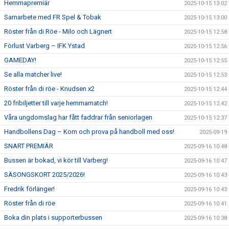
Hemmapremiär
2025-10-15 13:02
Samarbete med FR Spel & Tobak
2025-10-15 13:00
Röster från di Röe - Milo och Lägnert
2025-10-15 12:58
Förlust Varberg – IFK Ystad
2025-10-15 12:56
GAMEDAY!
2025-10-15 12:55
Se alla matcher live!
2025-10-15 12:53
Röster från di röe - Knudsen x2
2025-10-15 12:44
20 fribiljetter till varje hemmamatch!
2025-10-15 12:42
Våra ungdomslag har fått faddrar från seniorlagen
2025-10-15 12:37
Handbollens Dag – Kom och prova på handboll med oss!
2025-09-19
SNART PREMIÄR
2025-09-16 10:48
Bussen är bokad, vi kör till Varberg!
2025-09-16 10:47
SÄSONGSKORT 2025/2026!
2025-09-16 10:43
Fredrik förlänger!
2025-09-16 10:43
Röster från di röe
2025-09-16 10:41
Boka din plats i supporterbussen
2025-09-16 10:38