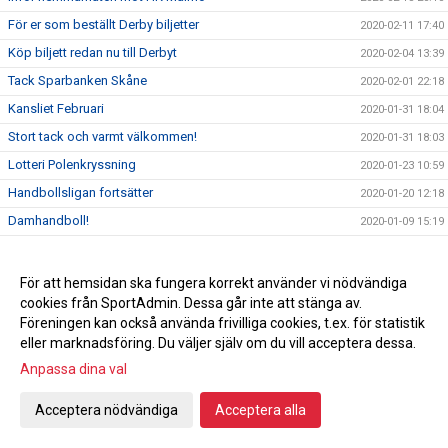
För er som beställt Derby biljetter
2020-02-11 17:40
Köp biljett redan nu till Derbyt
2020-02-04 13:39
Tack Sparbanken Skåne
2020-02-01 22:18
Kansliet Februari
2020-01-31 18:04
Stort tack och varmt välkommen!
2020-01-31 18:03
Lotteri Polenkryssning
2020-01-23 10:59
Handbollsligan fortsätter
2020-01-20 12:18
Damhandboll!
2020-01-09 15:19
Nyförvärv Axel Morand
2019-12-30 22:04
Seger hemma mot Önnered
2019-12-27 21:12
För att hemsidan ska fungera korrekt använder vi nödvändiga
cookies från SportAdmin. Dessa går inte att stänga av.
Inför Önnered på hemmaplan
2019-12-27 00:35
Föreningen kan också använda frivilliga cookies, t.ex. för statistik
God jul & Gott nytt år
2019-12-23 10:27
eller marknadsföring. Du väljer själv om du vill acceptera dessa.
Vinst mot Sävehof
2019-12-18 22:16
Anpassa dina val
Svenska mästarna gästar Ystad Arena
2019-12-18
Acceptera nödvändiga
Acceptera alla
Vi söker ny kanslist
2019-12-16 23:50
En julhälsning från en utav våra sponsorer
2019-12-16 17:37