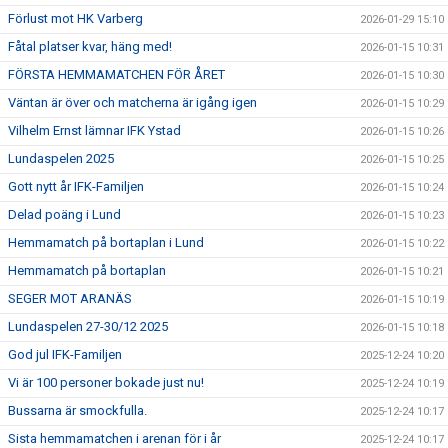
Förlust mot HK Varberg
2026-01-29 15:10
Fåtal platser kvar, häng med!
2026-01-15 10:31
FÖRSTA HEMMAMATCHEN FÖR ÅRET
2026-01-15 10:30
Väntan är över och matcherna är igång igen
2026-01-15 10:29
Vilhelm Ernst lämnar IFK Ystad
2026-01-15 10:26
Lundaspelen 2025
2026-01-15 10:25
Gott nytt år IFK-Familjen
2026-01-15 10:24
Delad poäng i Lund
2026-01-15 10:23
Hemmamatch på bortaplan i Lund
2026-01-15 10:22
Hemmamatch på bortaplan
2026-01-15 10:21
SEGER MOT ARANÄS
2026-01-15 10:19
Lundaspelen 27-30/12 2025
2026-01-15 10:18
God jul IFK-Familjen
2025-12-24 10:20
Vi är 100 personer bokade just nu!
2025-12-24 10:19
Bussarna är smockfulla.
2025-12-24 10:17
Sista hemmamatchen i arenan för i år
2025-12-24 10:17