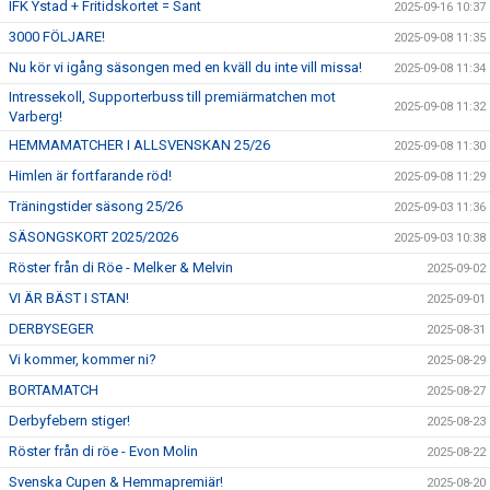
IFK Ystad + Fritidskortet = Sant
2025-09-16 10:37
3000 FÖLJARE!
2025-09-08 11:35
Nu kör vi igång säsongen med en kväll du inte vill missa!
2025-09-08 11:34
Intressekoll, Supporterbuss till premiärmatchen mot
2025-09-08 11:32
Varberg!
HEMMAMATCHER I ALLSVENSKAN 25/26
2025-09-08 11:30
Himlen är fortfarande röd!
2025-09-08 11:29
Träningstider säsong 25/26
2025-09-03 11:36
SÄSONGSKORT 2025/2026
2025-09-03 10:38
Röster från di Röe - Melker & Melvin
2025-09-02
VI ÄR BÄST I STAN!
2025-09-01
DERBYSEGER
2025-08-31
Vi kommer, kommer ni?
2025-08-29
BORTAMATCH
2025-08-27
Derbyfebern stiger!
2025-08-23
Röster från di röe - Evon Molin
2025-08-22
Svenska Cupen & Hemmapremiär!
2025-08-20