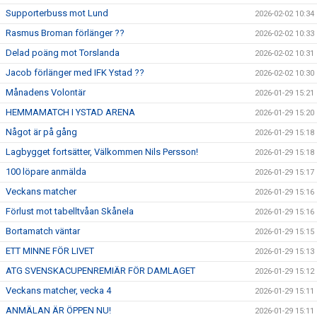
Supporterbuss mot Lund
2026-02-02 10:34
Rasmus Broman förlänger ??
2026-02-02 10:33
Delad poäng mot Torslanda
2026-02-02 10:31
Jacob förlänger med IFK Ystad ??
2026-02-02 10:30
Månadens Volontär
2026-01-29 15:21
HEMMAMATCH I YSTAD ARENA
2026-01-29 15:20
Något är på gång
2026-01-29 15:18
Lagbygget fortsätter, Välkommen Nils Persson!
2026-01-29 15:18
100 löpare anmälda
2026-01-29 15:17
Veckans matcher
2026-01-29 15:16
Förlust mot tabelltvåan Skånela
2026-01-29 15:16
Bortamatch väntar
2026-01-29 15:15
ETT MINNE FÖR LIVET
2026-01-29 15:13
ATG SVENSKACUPENREMIÄR FÖR DAMLAGET
2026-01-29 15:12
Veckans matcher, vecka 4
2026-01-29 15:11
ANMÄLAN ÄR ÖPPEN NU!
2026-01-29 15:11