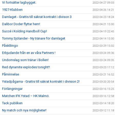
Vi fortsätter lagbygget.
2022-04-27 09:03
1927-Klubben
2022-04-26 14:21
Damlaget - Grattis till säkrat kontrakt i divison 3
2022-04-23 18:24
Dalibor Doder flyttar hem!
2022-04-21 15:00
Succé i Kolding Handboll Cup!
2022-04-19 22:45
Tommy Sjölander - Ny tränare för damlaget
2022-04-14 15:00
PåskBingo
2022-03-29 15:02
Erbjudande från en av våra Partners !
2022-03-24 09:36
Undomslag som tränar i Bollen!
2022-03-24 09:35
Red dynamite explodes tonight!!
2022-03-23 17:12
Påminnelse
2022-03-21 16:52
Ystadpågarna - Grattis till säkrat kontrakt i division 2!
2022-03-20 20:54
Förlängningar
2022-03-16 15:25
Matchen IFK Ystad – HK Malmö.
2022-03-16 12:58
Tack publiken
2022-03-14 18:20
Ny match och nya möjligheter!
2022-03-12 11:18