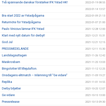
Två spännande danskar förstärker IFK Ystad HK!
2022-01-19 08:55
2022-01-14 13:57
Bra start 2022 av Ystadpågarna
2022-01-09 21:13
Returmöte för Ystadpågarna
2022-01-07 21:00
Paulo Vinicius lämnar IFK Ystad
2021-12-28 12:00
Klart med nytt datum för derbyt!
2021-12-21 15:31
God Jul
2021-12-21 12:15
PRESSMEDELANDE
2021-12-11 15:30
Landslagsuttagen
2021-11-26 12:42
Maskrosbarn
2021-11-25 13:03
Bingolotter till lillejulafton.
2021-11-12 12:25
Onsdagens elitmatch – Inlämning till ”Ge vidare”
2021-11-09 19:27
Replika
2021-11-01 14:55
Derby biljetter
2021-10-25 12:07
Ge vidare
2021-10-15 13:00
Pressrelease
2021-10-13 09:30