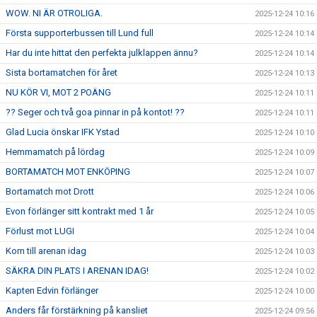
WOW. NI ÄR OTROLIGA.
2025-12-24 10:16
Första supporterbussen till Lund full
2025-12-24 10:14
Har du inte hittat den perfekta julklappen ännu?
2025-12-24 10:14
Sista bortamatchen för året
2025-12-24 10:13
NU KÖR VI, MOT 2 POÄNG
2025-12-24 10:11
?? Seger och två goa pinnar in på kontot! ??
2025-12-24 10:11
Glad Lucia önskar IFK Ystad
2025-12-24 10:10
Hemmamatch på lördag
2025-12-24 10:09
BORTAMATCH MOT ENKÖPING
2025-12-24 10:07
Bortamatch mot Drott
2025-12-24 10:06
Evon förlänger sitt kontrakt med 1 år
2025-12-24 10:05
Förlust mot LUGI
2025-12-24 10:04
Kom till arenan idag
2025-12-24 10:03
SÄKRA DIN PLATS I ARENAN IDAG!
2025-12-24 10:02
Kapten Edvin förlänger
2025-12-24 10:00
Anders får förstärkning på kansliet
2025-12-24 09:56