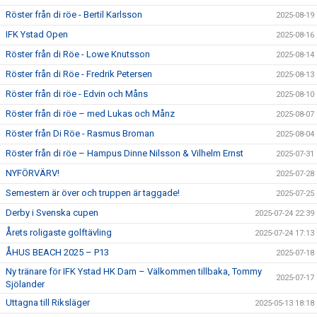
Röster från di röe - Bertil Karlsson
2025-08-19
IFK Ystad Open
2025-08-16
Röster från di Röe - Lowe Knutsson
2025-08-14
Röster från di Röe - Fredrik Petersen
2025-08-13
Röster från di röe - Edvin och Måns
2025-08-10
Röster från di röe – med Lukas och Månz
2025-08-07
Röster från Di Röe - Rasmus Broman
2025-08-04
Röster från di röe – Hampus Dinne Nilsson & Vilhelm Ernst
2025-07-31
NYFÖRVÄRV!
2025-07-28
Semestern är över och truppen är taggade!
2025-07-25
Derby i Svenska cupen
2025-07-24 22:39
Årets roligaste golftävling
2025-07-24 17:13
ÅHUS BEACH 2025 – P13
2025-07-18
Ny tränare för IFK Ystad HK Dam – Välkommen tillbaka, Tommy
2025-07-17
Sjölander
Uttagna till Riksläger
2025-05-13 18:18