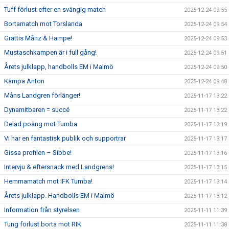
Tuff förlust efter en svängig match
2025-12-24 09:55
Bortamatch mot Torslanda
2025-12-24 09:54
Grattis Månz & Hampe!
2025-12-24 09:53
Mustaschkampen är i full gång!
2025-12-24 09:51
Årets julklapp, handbolls EM i Malmö
2025-12-24 09:50
Kämpa Anton
2025-12-24 09:48
Måns Landgren förlänger!
2025-11-17 13:22
Dynamitbaren = succé
2025-11-17 13:22
Delad poäng mot Tumba
2025-11-17 13:19
Vi har en fantastisk publik och supportrar
2025-11-17 13:17
Gissa profilen – Sibbe!
2025-11-17 13:16
Intervju & eftersnack med Landgrens!
2025-11-17 13:15
Hemmamatch mot IFK Tumba!
2025-11-17 13:14
Årets julklapp. Handbolls EM i Malmö
2025-11-17 13:12
Information från styrelsen
2025-11-11 11:39
Tung förlust borta mot RIK
2025-11-11 11:38