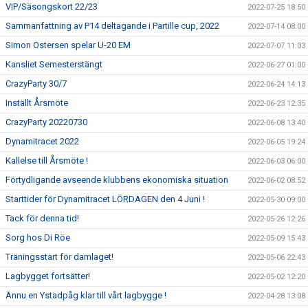
VIP/Säsongskort 22/23
2022-07-25 18:50
Sammanfattning av P14 deltagande i Partille cup, 2022
2022-07-14 08:00
Simon Ostersen spelar U-20 EM
2022-07-07 11:03
Kansliet Semesterstängt
2022-06-27 01:00
CrazyParty 30/7
2022-06-24 14:13
Inställt Årsmöte
2022-06-23 12:35
CrazyParty 20220730
2022-06-08 13:40
Dynamitracet 2022
2022-06-05 19:24
Kallelse till Årsmöte !
2022-06-03 06:00
Förtydligande avseende klubbens ekonomiska situation
2022-06-02 08:52
Starttider för Dynamitracet LÖRDAGEN den 4 Juni !
2022-05-30 09:00
Tack för denna tid!
2022-05-26 12:26
Sorg hos Di Röe
2022-05-09 15:43
Träningsstart för damlaget!
2022-05-06 22:43
Lagbygget fortsätter!
2022-05-02 12:20
Ännu en Ystadpåg klar till vårt lagbygge !
2022-04-28 13:08