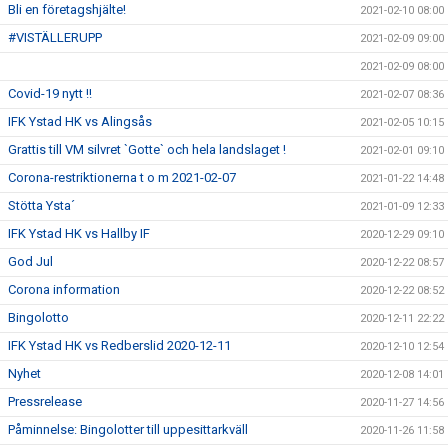
Bli en företagshjälte!
2021-02-10 08:00
#VISTÄLLERUPP
2021-02-09 09:00
2021-02-09 08:00
Covid-19 nytt !!
2021-02-07 08:36
IFK Ystad HK vs Alingsås
2021-02-05 10:15
Grattis till VM silvret `Gotte` och hela landslaget !
2021-02-01 09:10
Corona-restriktionerna t o m 2021-02-07
2021-01-22 14:48
Stötta Ysta´
2021-01-09 12:33
IFK Ystad HK vs Hallby IF
2020-12-29 09:10
God Jul
2020-12-22 08:57
Corona information
2020-12-22 08:52
Bingolotto
2020-12-11 22:22
IFK Ystad HK vs Redberslid 2020-12-11
2020-12-10 12:54
Nyhet
2020-12-08 14:01
Pressrelease
2020-11-27 14:56
Påminnelse: Bingolotter till uppesittarkväll
2020-11-26 11:58