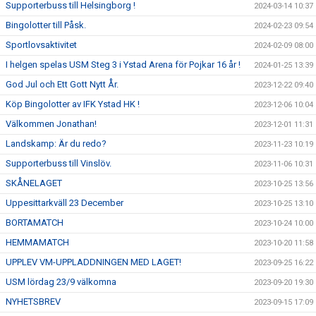
Supporterbuss till Helsingborg !
2024-03-14 10:37
Bingolotter till Påsk.
2024-02-23 09:54
Sportlovsaktivitet
2024-02-09 08:00
I helgen spelas USM Steg 3 i Ystad Arena för Pojkar 16 år !
2024-01-25 13:39
God Jul och Ett Gott Nytt År.
2023-12-22 09:40
Köp Bingolotter av IFK Ystad HK !
2023-12-06 10:04
Välkommen Jonathan!
2023-12-01 11:31
Landskamp: Är du redo?
2023-11-23 10:19
Supporterbuss till Vinslöv.
2023-11-06 10:31
SKÅNELAGET
2023-10-25 13:56
Uppesittarkväll 23 December
2023-10-25 13:10
BORTAMATCH
2023-10-24 10:00
HEMMAMATCH
2023-10-20 11:58
UPPLEV VM-UPPLADDNINGEN MED LAGET!
2023-09-25 16:22
USM lördag 23/9 välkomna
2023-09-20 19:30
NYHETSBREV
2023-09-15 17:09