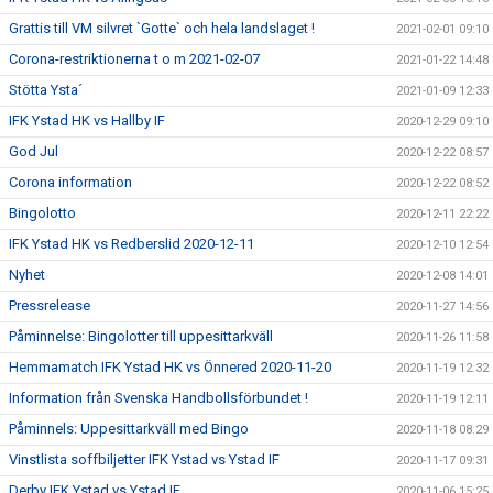
Grattis till VM silvret `Gotte` och hela landslaget !
2021-02-01 09:10
Corona-restriktionerna t o m 2021-02-07
2021-01-22 14:48
Stötta Ysta´
2021-01-09 12:33
IFK Ystad HK vs Hallby IF
2020-12-29 09:10
God Jul
2020-12-22 08:57
Corona information
2020-12-22 08:52
Bingolotto
2020-12-11 22:22
IFK Ystad HK vs Redberslid 2020-12-11
2020-12-10 12:54
Nyhet
2020-12-08 14:01
Pressrelease
2020-11-27 14:56
Påminnelse: Bingolotter till uppesittarkväll
2020-11-26 11:58
Hemmamatch IFK Ystad HK vs Önnered 2020-11-20
2020-11-19 12:32
Information från Svenska Handbollsförbundet !
2020-11-19 12:11
Påminnels: Uppesittarkväll med Bingo
2020-11-18 08:29
Vinstlista soffbiljetter IFK Ystad vs Ystad IF
2020-11-17 09:31
Derby IFK Ystad vs Ystad IF
2020-11-06 15:25