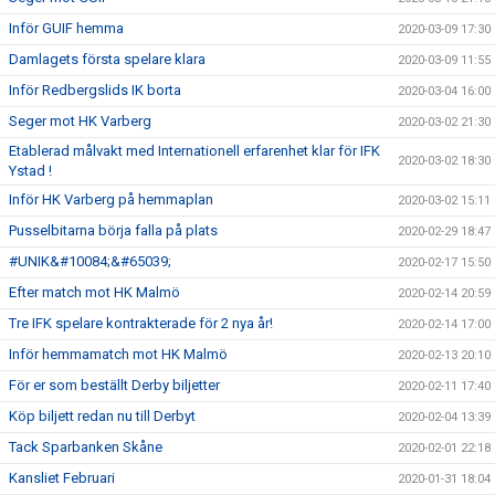
Inför GUIF hemma
2020-03-09 17:30
Damlagets första spelare klara
2020-03-09 11:55
Inför Redbergslids IK borta
2020-03-04 16:00
Seger mot HK Varberg
2020-03-02 21:30
Etablerad målvakt med Internationell erfarenhet klar för IFK
2020-03-02 18:30
Ystad !
Inför HK Varberg på hemmaplan
2020-03-02 15:11
Pusselbitarna börja falla på plats
2020-02-29 18:47
#UNIK&#10084;&#65039;
2020-02-17 15:50
Efter match mot HK Malmö
2020-02-14 20:59
Tre IFK spelare kontrakterade för 2 nya år!
2020-02-14 17:00
Inför hemmamatch mot HK Malmö
2020-02-13 20:10
För er som beställt Derby biljetter
2020-02-11 17:40
Köp biljett redan nu till Derbyt
2020-02-04 13:39
Tack Sparbanken Skåne
2020-02-01 22:18
Kansliet Februari
2020-01-31 18:04