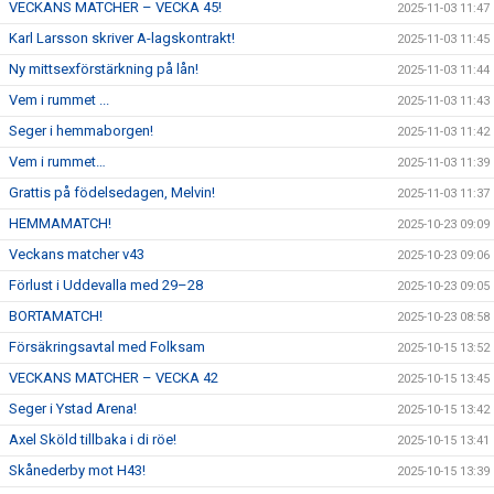
VECKANS MATCHER – VECKA 45!
2025-11-03 11:47
Karl Larsson skriver A-lagskontrakt!
2025-11-03 11:45
Ny mittsexförstärkning på lån!
2025-11-03 11:44
Vem i rummet ...
2025-11-03 11:43
Seger i hemmaborgen!
2025-11-03 11:42
Vem i rummet…
2025-11-03 11:39
Grattis på födelsedagen, Melvin!
2025-11-03 11:37
HEMMAMATCH!
2025-10-23 09:09
Veckans matcher v43
2025-10-23 09:06
Förlust i Uddevalla med 29–28
2025-10-23 09:05
BORTAMATCH!
2025-10-23 08:58
Försäkringsavtal med Folksam
2025-10-15 13:52
VECKANS MATCHER – VECKA 42
2025-10-15 13:45
Seger i Ystad Arena!
2025-10-15 13:42
Axel Sköld tillbaka i di röe!
2025-10-15 13:41
Skånederby mot H43!
2025-10-15 13:39