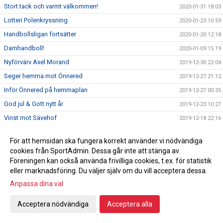
Stort tack och varmt välkommen!
2020-01-31 18:03
Lotteri Polenkryssning
2020-01-23 10:59
Handbollsligan fortsätter
2020-01-20 12:18
Damhandboll!
2020-01-09 15:19
Nyförvärv Axel Morand
2019-12-30 22:04
Seger hemma mot Önnered
2019-12-27 21:12
Inför Önnered på hemmaplan
2019-12-27 00:35
God jul & Gott nytt år
2019-12-23 10:27
Vinst mot Sävehof
2019-12-18 22:16
Svenska mästarna gästar Ystad Arena
2019-12-18
För att hemsidan ska fungera korrekt använder vi nödvändiga
Vi söker ny kanslist
2019-12-16 23:50
cookies från SportAdmin. Dessa går inte att stänga av.
En julhälsning från en utav våra sponsorer
Föreningen kan också använda frivilliga cookies, t.ex. för statistik
2019-12-16 17:37
eller marknadsföring. Du väljer själv om du vill acceptera dessa.
Vinst mot Önnered
2019-12-13 21:23
Anpassa dina val
Inför bortamatch mot Önnereds HK
2019-12-13 08:00
Förmån på hotellnätter
2019-12-09 15:34
Acceptera nödvändiga
Acceptera alla
Intervju med Christoffer och Sibbe efter tung förlust
2019-12-08 11:29