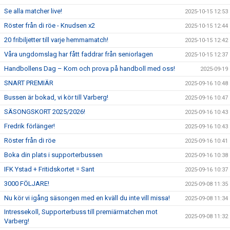
Se alla matcher live!
2025-10-15 12:53
Röster från di röe - Knudsen x2
2025-10-15 12:44
20 fribiljetter till varje hemmamatch!
2025-10-15 12:42
Våra ungdomslag har fått faddrar från seniorlagen
2025-10-15 12:37
Handbollens Dag – Kom och prova på handboll med oss!
2025-09-19
SNART PREMIÄR
2025-09-16 10:48
Bussen är bokad, vi kör till Varberg!
2025-09-16 10:47
SÄSONGSKORT 2025/2026!
2025-09-16 10:43
Fredrik förlänger!
2025-09-16 10:43
Röster från di röe
2025-09-16 10:41
Boka din plats i supporterbussen
2025-09-16 10:38
IFK Ystad + Fritidskortet = Sant
2025-09-16 10:37
3000 FÖLJARE!
2025-09-08 11:35
Nu kör vi igång säsongen med en kväll du inte vill missa!
2025-09-08 11:34
Intressekoll, Supporterbuss till premiärmatchen mot
2025-09-08 11:32
Varberg!