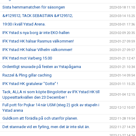
Sista hemmamatchen för säsongen
2023-03-18 11:10
&#129512; TACK SEBASTIAN &#129512;
2023-03-14 15:25
19:00 i kväll Ystad Arena.
2023-03-01 17:36
IFK Ystad:s nya borg är inte EKO-hallen
2023-02-09 20:35
IFK Ystad HK hälsar Rasmus välkommen!
2023-01-27 09:59
IFK Ystad HK hälsar Vilhelm välkommen!
2023-01-27 09:57
IFK Ystad mot Varberg 15.00
2023-01-21 12:47
Ordentligt snuvade på festen av Ystapågarna
2023-01-21 10:34
Razzel & Pling gillar caching
2023-01-14 09:54
IFK Ystad HK gratulerar "Gotte" !
2023-01-11 15:25
Tack, ALLA ni som köpte Bingolotter av IFK Ystad HK till
2023-01-04 12:15
Uppesittarkvällen den 23 December !
Full pott för Pojkar 14 när USM (steg 2) gick av stapeln i
2022-12-12 10:07
Ystad arena
Guldkorn att förädla på och utanför planen.
2022-11-28 19:54
Det stannade vid en fyrling, men det är inte slut än.
2022-11-27 14:29
2022-11-27 14:24