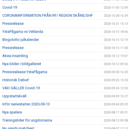
Covid-19
2020-11-05 12:49
CORONAINFORMATION FRÅN RF/ REGION SKÅNE/SHF
2020-10-28 16:39
Pressrelease
2020-10-21 15:13
YstaPågarna vs Vetlanda
2020-10-15 18:46
Bingolotto julkalender
2020-10-15 12:19
Pressrelease
2020-10-15 11:00
Akea insamling
2020-10-12 19:07
Nya bilder i bildgalleriet
2020-10-12 09:50
Pressrealease YstaPågarna
2020-09-30 16:33
Historisk Debut!
2020-09-25 15:53
VAD GÄLLER Covid-19
2020-09-24 12:50
Uppstartskväll
2020-09-09 15:27
Inför seriestarten 2020-09-13
2020-09-04 09:29
Nya spelare
2020-08-17 09:31
Träningstider för ungdomarna
2020-08-12 09:38
Nu sänds matchen!
2020-08-07 12:13