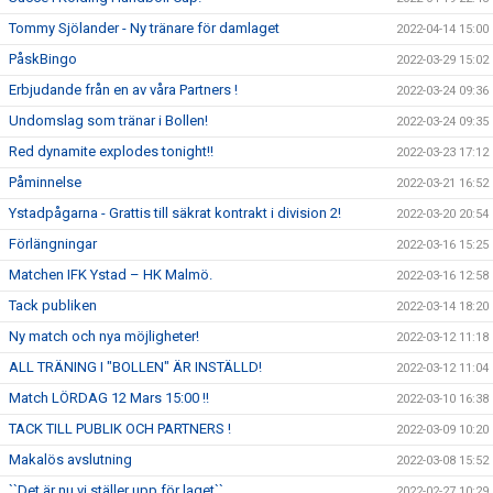
Tommy Sjölander - Ny tränare för damlaget
2022-04-14 15:00
PåskBingo
2022-03-29 15:02
Erbjudande från en av våra Partners !
2022-03-24 09:36
Undomslag som tränar i Bollen!
2022-03-24 09:35
Red dynamite explodes tonight!!
2022-03-23 17:12
Påminnelse
2022-03-21 16:52
Ystadpågarna - Grattis till säkrat kontrakt i division 2!
2022-03-20 20:54
Förlängningar
2022-03-16 15:25
Matchen IFK Ystad – HK Malmö.
2022-03-16 12:58
Tack publiken
2022-03-14 18:20
Ny match och nya möjligheter!
2022-03-12 11:18
ALL TRÄNING I "BOLLEN" ÄR INSTÄLLD!
2022-03-12 11:04
Match LÖRDAG 12 Mars 15:00 !!
2022-03-10 16:38
TACK TILL PUBLIK OCH PARTNERS !
2022-03-09 10:20
Makalös avslutning
2022-03-08 15:52
``Det är nu vi ställer upp för laget``
2022-02-27 10:29