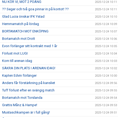
NU KÖR VI, MOT 2 POÄNG
2025-12-24 10:11
?? Seger och två goa pinnar in på kontot! ??
2025-12-24 10:11
Glad Lucia önskar IFK Ystad
2025-12-24 10:10
Hemmamatch på lördag
2025-12-24 10:09
BORTAMATCH MOT ENKÖPING
2025-12-24 10:07
Bortamatch mot Drott
2025-12-24 10:06
Evon förlänger sitt kontrakt med 1 år
2025-12-24 10:05
Förlust mot LUGI
2025-12-24 10:04
Kom till arenan idag
2025-12-24 10:03
SÄKRA DIN PLATS I ARENAN IDAG!
2025-12-24 10:02
Kapten Edvin förlänger
2025-12-24 10:00
Anders får förstärkning på kansliet
2025-12-24 09:56
Tuff förlust efter en svängig match
2025-12-24 09:55
Bortamatch mot Torslanda
2025-12-24 09:54
Grattis Månz & Hampe!
2025-12-24 09:53
Mustaschkampen är i full gång!
2025-12-24 09:51