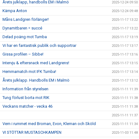
Årets julklapp, handbolls EM i Malmö
2025-12-24 09:50
Kämpa Anton
2025-12-24 09:48
Måns Landgren förlänger!
2025-11-17 13:22
Dynamitbaren = succé
2025-11-17 13:22
Delad poäng mot Tumba
2025-11-17 13:19
Vi har en fantastisk publik och supportrar
2025-11-17 13:17
Gissa profilen – Sibbe!
2025-11-17 13:16
Intervju & eftersnack med Landgrens!
2025-11-17 13:15
Hemmamatch mot IFK Tumba!
2025-11-17 13:14
Årets julklapp. Handbolls EM i Malmö
2025-11-17 13:12
Information från styrelsen
2025-11-11 11:39
Tung förlust borta mot RIK
2025-11-11 11:38
Veckans matcher - vecka 46
2025-11-11 11:38
2025-11-11 11:37
Vem i rummet med Broman, Evon, Kleman och Sköld
2025-11-11 11:34
VI STÖTTAR MUSTASCHKAMPEN
2025-11-03 11:48