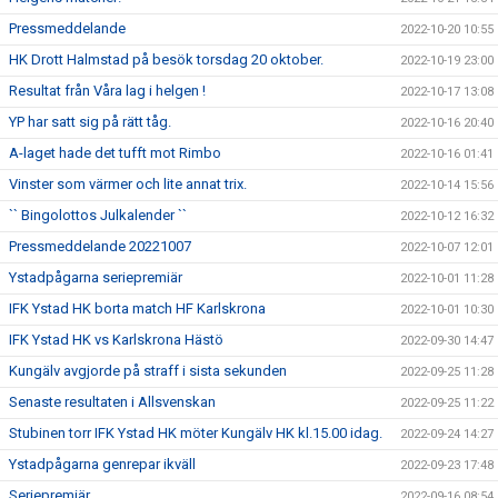
Pressmeddelande
2022-10-20 10:55
HK Drott Halmstad på besök torsdag 20 oktober.
2022-10-19 23:00
Resultat från Våra lag i helgen !
2022-10-17 13:08
YP har satt sig på rätt tåg.
2022-10-16 20:40
A-laget hade det tufft mot Rimbo
2022-10-16 01:41
Vinster som värmer och lite annat trix.
2022-10-14 15:56
`` Bingolottos Julkalender ``
2022-10-12 16:32
Pressmeddelande 20221007
2022-10-07 12:01
Ystadpågarna seriepremiär
2022-10-01 11:28
IFK Ystad HK borta match HF Karlskrona
2022-10-01 10:30
IFK Ystad HK vs Karlskrona Hästö
2022-09-30 14:47
Kungälv avgjorde på straff i sista sekunden
2022-09-25 11:28
Senaste resultaten i Allsvenskan
2022-09-25 11:22
Stubinen torr IFK Ystad HK möter Kungälv HK kl.15.00 idag.
2022-09-24 14:27
Ystadpågarna genrepar ikväll
2022-09-23 17:48
Seriepremiär
2022-09-16 08:54