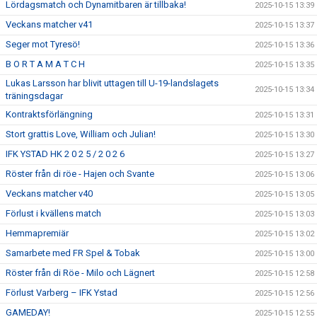
Lördagsmatch och Dynamitbaren är tillbaka!
2025-10-15 13:39
Veckans matcher v41
2025-10-15 13:37
Seger mot Tyresö!
2025-10-15 13:36
B O R T A M A T C H
2025-10-15 13:35
Lukas Larsson har blivit uttagen till U-19-landslagets
2025-10-15 13:34
träningsdagar
Kontraktsförlängning
2025-10-15 13:31
Stort grattis Love, William och Julian!
2025-10-15 13:30
IFK YSTAD HK 2 0 2 5 / 2 0 2 6
2025-10-15 13:27
Röster från di röe - Hajen och Svante
2025-10-15 13:06
Veckans matcher v40
2025-10-15 13:05
Förlust i kvällens match
2025-10-15 13:03
Hemmapremiär
2025-10-15 13:02
Samarbete med FR Spel & Tobak
2025-10-15 13:00
Röster från di Röe - Milo och Lägnert
2025-10-15 12:58
Förlust Varberg – IFK Ystad
2025-10-15 12:56
GAMEDAY!
2025-10-15 12:55