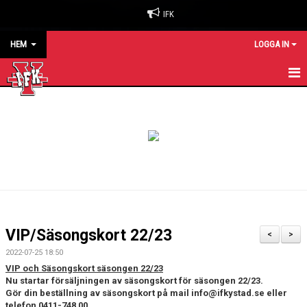
IFK
HEM
LOGGA IN
HEM
NYHETER
OM KLUBBEN
BILJETTER & SÄSONGSKORT
MATCHER
VIP/Säsongskort 22/23
<
>
KALENDER
2022-07-25 18:50
VIP och Säsongskort säsongen 22/23
KONTAKT
Nu startar försäljningen av säsongskort för säsongen 22/23.
Gör din beställning av säsongskort på mail info@ifkystad.se eller
telefon 0411-748 00
SPONSORER