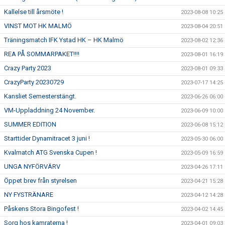
Kallelse till årsmöte !
2023-08-08 10:25
VINST MOT HK MALMÖ
2023-08-04 20:51
Träningsmatch IFK Ystad HK – HK Malmö
2023-08-02 12:36
REA PÅ SOMMARPAKET!!!!
2023-08-01 16:19
Crazy Party 2023
2023-08-01 09:33
CrazyParty 20230729
2023-07-17 14:25
Kansliet Semesterstängt.
2023-06-26 06:00
VM-Uppladdning 24 November.
2023-06-09 10:00
SUMMER EDITION
2023-06-08 15:12
Starttider Dynamitracet 3 juni !
2023-05-30 06:00
Kvalmatch ATG Svenska Cupen !
2023-05-09 16:59
UNGA NYFÖRVÄRV
2023-04-26 17:11
Öppet brev från styrelsen
2023-04-21 15:28
NY FYSTRÄNARE
2023-04-12 14:28
Påskens Stora Bingofest !
2023-04-02 14:45
Sorg hos kamraterna !
2023-04-01 09:03