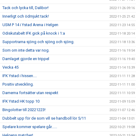
Tack och lycka till, Dalibor!
2022-11-26 09:16
Innerligt och ödmjukt tack!
2022-11-25 21:42
USM P 14 i Ystad Arena i Helgen
2022-11-23 14:55
Odiskutabelt IFK gick på knock i 1:a
2022-11-18 20:14
Supportrarna sjöng och sjöng och sjöng.
2022-11-18 13:36
Som om inte detta var nog.
2022-11-16 19:54
Damlaget gjorde en trippel
2022-11-16 19:40
Vecka 45
2022-11-14 15:39
IFK Ystad i hissen....
2022-11-11 11:28
Positiv utveckling.
2022-11-11 11:00
Damerna fortsätter utan respekt
2022-11-11 10:59
IFK Ystad HK topp 10
2022-11-09 15:09
Bingolotter till 20221223!
2022-11-07 12:46
Dubbelt upp för de som vill se handboll lör 5/11
2022-11-04 13:01
Spelare kommer spelare går......
2022-10-21 19:08
Helgens matcher!
2022-10-21 15:54