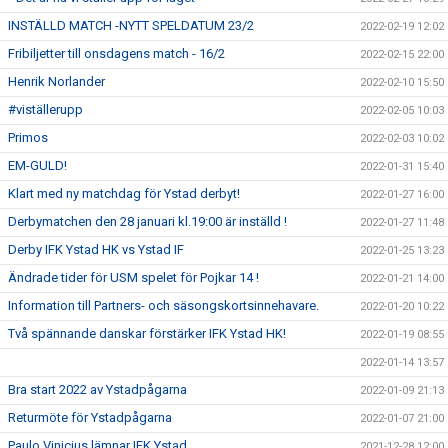
INSTÄLLD MATCH -NYTT SPELDATUM 23/2
2022-02-19 12:02
Fribiljetter till onsdagens match - 16/2
2022-02-15 22:00
Henrik Norlander
2022-02-10 15:50
#viställerupp
2022-02-05 10:03
Primos
2022-02-03 10:02
EM-GULD!
2022-01-31 15:40
Klart med ny matchdag för Ystad derbyt!
2022-01-27 16:00
Derbymatchen den 28 januari kl.19:00 är inställd !
2022-01-27 11:48
Derby IFK Ystad HK vs Ystad IF
2022-01-25 13:23
Ändrade tider för USM spelet för Pojkar 14 !
2022-01-21 14:00
Information till Partners- och säsongskortsinnehavare.
2022-01-20 10:22
Två spännande danskar förstärker IFK Ystad HK!
2022-01-19 08:55
2022-01-14 13:57
Bra start 2022 av Ystadpågarna
2022-01-09 21:13
Returmöte för Ystadpågarna
2022-01-07 21:00
Paulo Vinicius lämnar IFK Ystad
2021-12-28 12:00