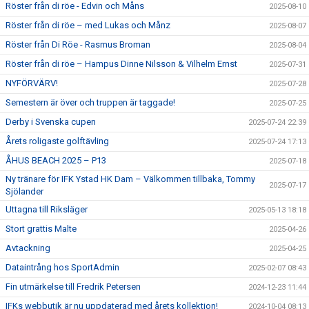
Röster från di röe - Edvin och Måns
2025-08-10
Röster från di röe – med Lukas och Månz
2025-08-07
Röster från Di Röe - Rasmus Broman
2025-08-04
Röster från di röe – Hampus Dinne Nilsson & Vilhelm Ernst
2025-07-31
NYFÖRVÄRV!
2025-07-28
Semestern är över och truppen är taggade!
2025-07-25
Derby i Svenska cupen
2025-07-24 22:39
Årets roligaste golftävling
2025-07-24 17:13
ÅHUS BEACH 2025 – P13
2025-07-18
Ny tränare för IFK Ystad HK Dam – Välkommen tillbaka, Tommy
2025-07-17
Sjölander
Uttagna till Riksläger
2025-05-13 18:18
Stort grattis Malte
2025-04-26
Avtackning
2025-04-25
Dataintrång hos SportAdmin
2025-02-07 08:43
Fin utmärkelse till Fredrik Petersen
2024-12-23 11:44
IFKs webbutik är nu uppdaterad med årets kollektion!
2024-10-04 08:13