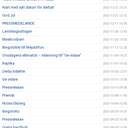
Klart med nytt datum för derbyt!
2021-12-21 15:31
God Jul
2021-12-21 12:15
PRESSMEDELANDE
2021-12-11 15:30
Landslagsuttagen
2021-11-26 12:42
Maskrosbarn
2021-11-25 13:03
Bingolotter till lillejulafton.
2021-11-12 12:25
Onsdagens elitmatch – Inlämning till ”Ge vidare”
2021-11-09 19:27
Replika
2021-11-01 14:55
Derby biljetter
2021-10-25 12:07
Ge vidare
2021-10-15 13:00
Pressrelease
2021-10-13 09:30
Premiär
2021-10-08 11:45
Niclas Ekberg
2021-10-04 15:50
Bingolotto
2021-09-29 14:31
Pressrelease
2021-09-23 16:00
Gratis handboll
2021-09-20 13:00