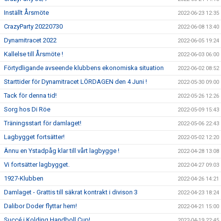
Inställt Årsmöte
2022-06-23 12:35
CrazyParty 20220730
2022-06-08 13:40
Dynamitracet 2022
2022-06-05 19:24
Kallelse till Årsmöte !
2022-06-03 06:00
Förtydligande avseende klubbens ekonomiska situation
2022-06-02 08:52
Starttider för Dynamitracet LÖRDAGEN den 4 Juni !
2022-05-30 09:00
Tack för denna tid!
2022-05-26 12:26
Sorg hos Di Röe
2022-05-09 15:43
Träningsstart för damlaget!
2022-05-06 22:43
Lagbygget fortsätter!
2022-05-02 12:20
Ännu en Ystadpåg klar till vårt lagbygge !
2022-04-28 13:08
Vi fortsätter lagbygget.
2022-04-27 09:03
1927-Klubben
2022-04-26 14:21
Damlaget - Grattis till säkrat kontrakt i divison 3
2022-04-23 18:24
Dalibor Doder flyttar hem!
2022-04-21 15:00
Succé i Kolding Handboll Cup!
2022-04-19 22:45