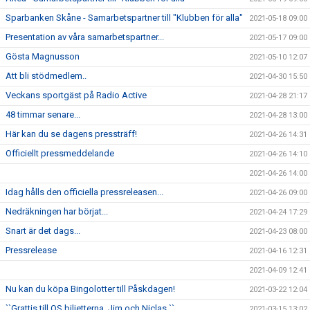
Sparbanken Skåne - Samarbetspartner till "Klubben för alla"
2021-05-18 09:00
Presentation av våra samarbetspartner...
2021-05-17 09:00
Gösta Magnusson
2021-05-10 12:07
Att bli stödmedlem..
2021-04-30 15:50
Veckans sportgäst på Radio Active
2021-04-28 21:17
48 timmar senare...
2021-04-28 13:00
Här kan du se dagens pressträff!
2021-04-26 14:31
Officiellt pressmeddelande
2021-04-26 14:10
2021-04-26 14:00
Idag hålls den officiella pressreleasen...
2021-04-26 09:00
Nedräkningen har börjat...
2021-04-24 17:29
Snart är det dags...
2021-04-23 08:00
Pressrelease
2021-04-16 12:31
2021-04-09 12:41
Nu kan du köpa Bingolotter till Påskdagen!
2021-03-22 12:04
``Grattis till OS biljetterna, Jim och Niclas ``
2021-03-15 13:02