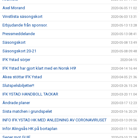
Axel Morand
2020-06-05 11:02
Vinstlista säsongskort
2020-06-03 13:31
Erbjudande från sponsor.
2020-05-13 13:28
Pressmeddelande
2020-05-13 08:41
Säsongskort
2020-05-08 13:49
Säsongskort 20-21
2020-05-08 09:48
IFK Ystad sörjer
2020-04-15
IFK Ystad har gjort klart med en Norsk H9!
2020-04-14 16:44
Akea stöttar IFK Ystad
2020-04-05 21:36
Slutspelsbiljetter!!
2020-03-26 15:24
IFK YSTAD HANDBOLL TACKAR
2020-03-20 11:04
Ändrade planer
2020-03-17 12:23
Sista matchen i grundspelet
2020-03-16 20:29
INFO IFK YSTAD HK MED ANLEDNING AV CORONAVIRUSET
2020-03-13 09:56
Inför Alingsås HK på bortaplan
2020-03-11 16:00
Seger mot GUIF
2020-03-10 21:18