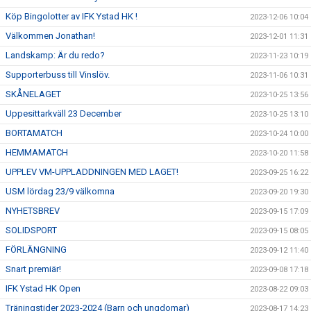
Köp Bingolotter av IFK Ystad HK !
2023-12-06 10:04
Välkommen Jonathan!
2023-12-01 11:31
Landskamp: Är du redo?
2023-11-23 10:19
Supporterbuss till Vinslöv.
2023-11-06 10:31
SKÅNELAGET
2023-10-25 13:56
Uppesittarkväll 23 December
2023-10-25 13:10
BORTAMATCH
2023-10-24 10:00
HEMMAMATCH
2023-10-20 11:58
UPPLEV VM-UPPLADDNINGEN MED LAGET!
2023-09-25 16:22
USM lördag 23/9 välkomna
2023-09-20 19:30
NYHETSBREV
2023-09-15 17:09
SOLIDSPORT
2023-09-15 08:05
FÖRLÄNGNING
2023-09-12 11:40
Snart premiär!
2023-09-08 17:18
IFK Ystad HK Open
2023-08-22 09:03
Träningstider 2023-2024 (Barn och ungdomar)
2023-08-17 14:23