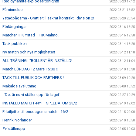
Red dynamite explodes tonight!!
2022-03-23 17:12
Påminnelse
2022-03-21 16:52
Ystadpågarna - Grattis till säkrat kontrakt i division 2!
2022-03-20 20:54
Förlängningar
2022-03-16 15:25
Matchen IFK Ystad – HK Malmö.
2022-03-16 12:58
Tack publiken
2022-03-14 18:20
Ny match och nya möjligheter!
2022-03-12 11:18
ALL TRÄNING I "BOLLEN" ÄR INSTÄLLD!
2022-03-12 11:04
Match LÖRDAG 12 Mars 15:00 !!
2022-03-10 16:38
TACK TILL PUBLIK OCH PARTNERS !
2022-03-09 10:20
Makalös avslutning
2022-03-08 15:52
``Det är nu vi ställer upp för laget``
2022-02-27 10:29
INSTÄLLD MATCH -NYTT SPELDATUM 23/2
2022-02-19 12:02
Fribiljetter till onsdagens match - 16/2
2022-02-15 22:00
Henrik Norlander
2022-02-10 15:50
#viställerupp
2022-02-05 10:03