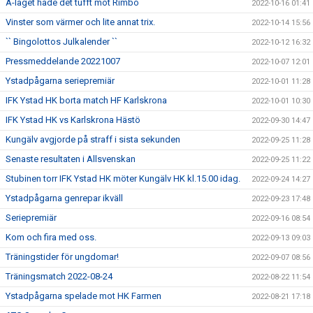
A-laget hade det tufft mot Rimbo
2022-10-16 01:41
Vinster som värmer och lite annat trix.
2022-10-14 15:56
`` Bingolottos Julkalender ``
2022-10-12 16:32
Pressmeddelande 20221007
2022-10-07 12:01
Ystadpågarna seriepremiär
2022-10-01 11:28
IFK Ystad HK borta match HF Karlskrona
2022-10-01 10:30
IFK Ystad HK vs Karlskrona Hästö
2022-09-30 14:47
Kungälv avgjorde på straff i sista sekunden
2022-09-25 11:28
Senaste resultaten i Allsvenskan
2022-09-25 11:22
Stubinen torr IFK Ystad HK möter Kungälv HK kl.15.00 idag.
2022-09-24 14:27
Ystadpågarna genrepar ikväll
2022-09-23 17:48
Seriepremiär
2022-09-16 08:54
Kom och fira med oss.
2022-09-13 09:03
Träningstider för ungdomar!
2022-09-07 08:56
Träningsmatch 2022-08-24
2022-08-22 11:54
Ystadpågarna spelade mot HK Farmen
2022-08-21 17:18