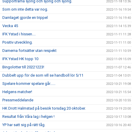
Supportrarna sjöng och sjöng och sjöng.
2022-11-18 13:36
Som om inte detta var nog.
2022-11-16 19:54
Damlaget gjorde en trippel
2022-11-16 19:40
Vecka 45
2022-11-14 15:39
IFK Ystad i hissen....
2022-11-11 11:28
Positiv utveckling.
2022-11-11 11:00
Damerna fortsätter utan respekt
2022-11-11 10:59
IFK Ystad HK topp 10
2022-11-09 15:09
Bingolotter till 20221223!
2022-11-07 12:46
Dubbelt upp för de som vill se handboll lör 5/11
2022-11-04 13:01
Spelare kommer spelare går......
2022-10-21 19:08
Helgens matcher!
2022-10-21 15:54
Pressmeddelande
2022-10-20 10:55
HK Drott Halmstad på besök torsdag 20 oktober.
2022-10-19 23:00
Resultat från Våra lag i helgen !
2022-10-17 13:08
YP har satt sig på rätt tåg.
2022-10-16 20:40