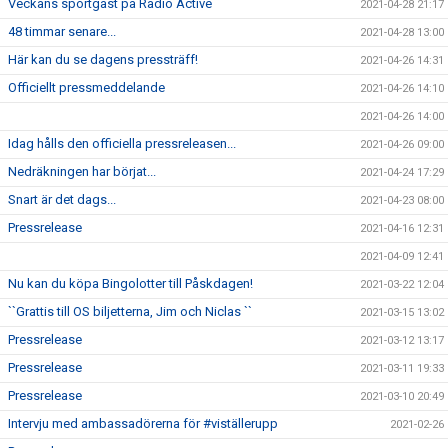
Veckans sportgäst på Radio Active
2021-04-28 21:17
48 timmar senare...
2021-04-28 13:00
Här kan du se dagens pressträff!
2021-04-26 14:31
Officiellt pressmeddelande
2021-04-26 14:10
2021-04-26 14:00
Idag hålls den officiella pressreleasen...
2021-04-26 09:00
Nedräkningen har börjat...
2021-04-24 17:29
Snart är det dags...
2021-04-23 08:00
Pressrelease
2021-04-16 12:31
2021-04-09 12:41
Nu kan du köpa Bingolotter till Påskdagen!
2021-03-22 12:04
``Grattis till OS biljetterna, Jim och Niclas ``
2021-03-15 13:02
Pressrelease
2021-03-12 13:17
Pressrelease
2021-03-11 19:33
Pressrelease
2021-03-10 20:49
Intervju med ambassadörerna för #viställerupp
2021-02-26