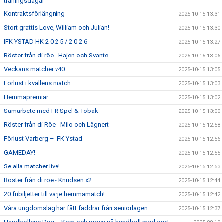
träningsdagar
Kontraktsförlängning
2025-10-15 13:31
Stort grattis Love, William och Julian!
2025-10-15 13:30
IFK YSTAD HK 2 0 2 5 / 2 0 2 6
2025-10-15 13:27
Röster från di röe - Hajen och Svante
2025-10-15 13:06
Veckans matcher v40
2025-10-15 13:05
Förlust i kvällens match
2025-10-15 13:03
Hemmapremiär
2025-10-15 13:02
Samarbete med FR Spel & Tobak
2025-10-15 13:00
Röster från di Röe - Milo och Lägnert
2025-10-15 12:58
Förlust Varberg – IFK Ystad
2025-10-15 12:56
GAMEDAY!
2025-10-15 12:55
Se alla matcher live!
2025-10-15 12:53
Röster från di röe - Knudsen x2
2025-10-15 12:44
20 fribiljetter till varje hemmamatch!
2025-10-15 12:42
Våra ungdomslag har fått faddrar från seniorlagen
2025-10-15 12:37
Handbollens Dag – Kom och prova på handboll med oss!