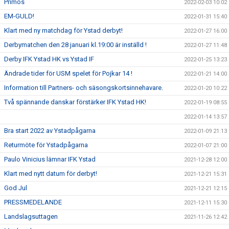
Primos
2022-02-03 10:02
EM-GULD!
2022-01-31 15:40
Klart med ny matchdag för Ystad derbyt!
2022-01-27 16:00
Derbymatchen den 28 januari kl.19:00 är inställd !
2022-01-27 11:48
Derby IFK Ystad HK vs Ystad IF
2022-01-25 13:23
Ändrade tider för USM spelet för Pojkar 14 !
2022-01-21 14:00
Information till Partners- och säsongskortsinnehavare.
2022-01-20 10:22
Två spännande danskar förstärker IFK Ystad HK!
2022-01-19 08:55
2022-01-14 13:57
Bra start 2022 av Ystadpågarna
2022-01-09 21:13
Returmöte för Ystadpågarna
2022-01-07 21:00
Paulo Vinicius lämnar IFK Ystad
2021-12-28 12:00
Klart med nytt datum för derbyt!
2021-12-21 15:31
God Jul
2021-12-21 12:15
PRESSMEDELANDE
2021-12-11 15:30
Landslagsuttagen
2021-11-26 12:42