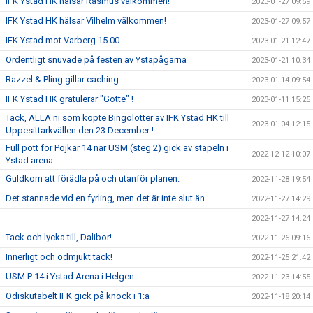
IFK Ystad HK hälsar Rasmus välkommen!
2023-01-27 09:59
IFK Ystad HK hälsar Vilhelm välkommen!
2023-01-27 09:57
IFK Ystad mot Varberg 15.00
2023-01-21 12:47
Ordentligt snuvade på festen av Ystapågarna
2023-01-21 10:34
Razzel & Pling gillar caching
2023-01-14 09:54
IFK Ystad HK gratulerar "Gotte" !
2023-01-11 15:25
Tack, ALLA ni som köpte Bingolotter av IFK Ystad HK till
2023-01-04 12:15
Uppesittarkvällen den 23 December !
Full pott för Pojkar 14 när USM (steg 2) gick av stapeln i
2022-12-12 10:07
Ystad arena
Guldkorn att förädla på och utanför planen.
2022-11-28 19:54
Det stannade vid en fyrling, men det är inte slut än.
2022-11-27 14:29
2022-11-27 14:24
Tack och lycka till, Dalibor!
2022-11-26 09:16
Innerligt och ödmjukt tack!
2022-11-25 21:42
USM P 14 i Ystad Arena i Helgen
2022-11-23 14:55
Odiskutabelt IFK gick på knock i 1:a
2022-11-18 20:14