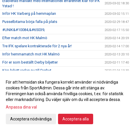
Etablerad målvakt med Internationell erfarenhet klar för IFK
2020-03-02 18:30
Ystad !
Inför HK Varberg på hemmaplan
2020-03-02 15:11
Pusselbitarna börja falla på plats
2020-02-29 18:47
#UNIK&#10084;&#65039;
2020-02-17 15:50
Efter match mot HK Malmö
2020-02-14 20:59
Tre IFK spelare kontrakterade för 2 nya år!
2020-02-14 17:00
Inför hemmamatch mot HK Malmö
2020-02-13 20:10
För er som beställt Derby biljetter
2020-02-11 17:40
Köp biljett redan nu till Derbyt
2020-02-04 13:39
Tack Sparbanken Skåne
2020-02-01 22:18
För att hemsidan ska fungera korrekt använder vi nödvändiga
Kansliet Februari
2020-01-31 18:04
cookies från SportAdmin. Dessa går inte att stänga av.
Föreningen kan också använda frivilliga cookies, t.ex. för statistik
Stort tack och varmt välkommen!
2020-01-31 18:03
eller marknadsföring. Du väljer själv om du vill acceptera dessa.
Lotteri Polenkryssning
2020-01-23 10:59
Anpassa dina val
Handbollsligan fortsätter
2020-01-20 12:18
Acceptera nödvändiga
Acceptera alla
Damhandboll!
2020-01-09 15:19
Nyförvärv Axel Morand
2019-12-30 22:04