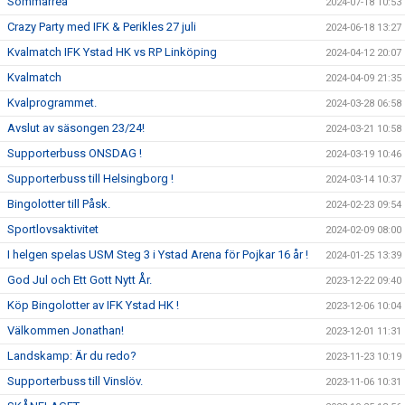
Sommarrea
2024-07-18 10:53
Crazy Party med IFK & Perikles 27 juli
2024-06-18 13:27
Kvalmatch IFK Ystad HK vs RP Linköping
2024-04-12 20:07
Kvalmatch
2024-04-09 21:35
Kvalprogrammet.
2024-03-28 06:58
Avslut av säsongen 23/24!
2024-03-21 10:58
Supporterbuss ONSDAG !
2024-03-19 10:46
Supporterbuss till Helsingborg !
2024-03-14 10:37
Bingolotter till Påsk.
2024-02-23 09:54
Sportlovsaktivitet
2024-02-09 08:00
I helgen spelas USM Steg 3 i Ystad Arena för Pojkar 16 år !
2024-01-25 13:39
God Jul och Ett Gott Nytt År.
2023-12-22 09:40
Köp Bingolotter av IFK Ystad HK !
2023-12-06 10:04
Välkommen Jonathan!
2023-12-01 11:31
Landskamp: Är du redo?
2023-11-23 10:19
Supporterbuss till Vinslöv.
2023-11-06 10:31