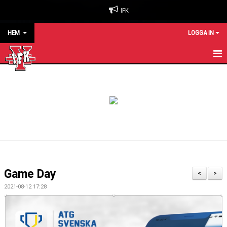
IFK
HEM
LOGGA IN
HEM
NYHETER
OM KLUBBEN
BILJETTER & SÄSONGSKORT
MATCHER
Game Day
<
>
KALENDER
2021-08-12 17:28
KONTAKT
SPONSORER