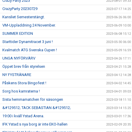
Crazy Party 2023
2023-08-01 09:33
CrazyParty 20230729
2023-07-17 14:25
Kansliet Semesterstängt.
2023-06-26 06:00
VM-Uppladdning 24 November.
2023-06-09 10:00
SUMMER EDITION
2023-06-08 15:12
Starttider Dynamitracet 3 juni !
2023-05-30 06:00
Kvalmatch ATG Svenska Cupen !
2023-05-09 16:59
UNGA NYFÖRVÄRV
2023-04-26 17:11
Öppet brev från styrelsen
2023-04-21 15:28
NY FYSTRÄNARE
2023-04-12 14:28
Påskens Stora Bingofest !
2023-04-02 14:45
Sorg hos kamraterna !
2023-04-01 09:03
Sista hemmamatchen för säsongen
2023-03-18 11:10
&#129512; TACK SEBASTIAN &#129512;
2023-03-14 15:25
19:00 i kväll Ystad Arena.
2023-03-01 17:36
IFK Ystad:s nya borg är inte EKO-hallen
2023-02-09 20:35