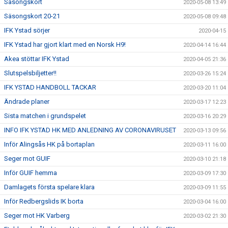
Säsongskort
2020-05-08 13:49
Säsongskort 20-21
2020-05-08 09:48
IFK Ystad sörjer
2020-04-15
IFK Ystad har gjort klart med en Norsk H9!
2020-04-14 16:44
Akea stöttar IFK Ystad
2020-04-05 21:36
Slutspelsbiljetter!!
2020-03-26 15:24
IFK YSTAD HANDBOLL TACKAR
2020-03-20 11:04
Ändrade planer
2020-03-17 12:23
Sista matchen i grundspelet
2020-03-16 20:29
INFO IFK YSTAD HK MED ANLEDNING AV CORONAVIRUSET
2020-03-13 09:56
Inför Alingsås HK på bortaplan
2020-03-11 16:00
Seger mot GUIF
2020-03-10 21:18
Inför GUIF hemma
2020-03-09 17:30
Damlagets första spelare klara
2020-03-09 11:55
Inför Redbergslids IK borta
2020-03-04 16:00
Seger mot HK Varberg
2020-03-02 21:30