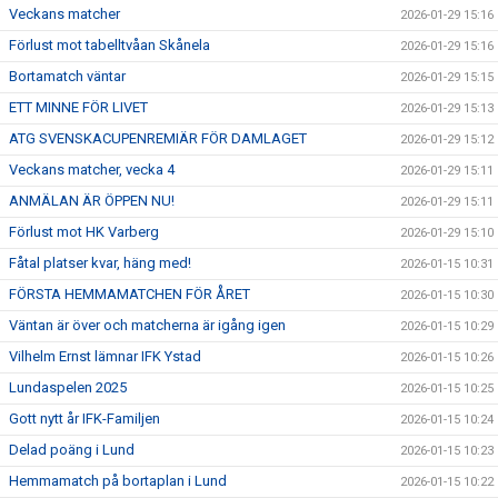
Veckans matcher
2026-01-29 15:16
Förlust mot tabelltvåan Skånela
2026-01-29 15:16
Bortamatch väntar
2026-01-29 15:15
ETT MINNE FÖR LIVET
2026-01-29 15:13
ATG SVENSKACUPENREMIÄR FÖR DAMLAGET
2026-01-29 15:12
Veckans matcher, vecka 4
2026-01-29 15:11
ANMÄLAN ÄR ÖPPEN NU!
2026-01-29 15:11
Förlust mot HK Varberg
2026-01-29 15:10
Fåtal platser kvar, häng med!
2026-01-15 10:31
FÖRSTA HEMMAMATCHEN FÖR ÅRET
2026-01-15 10:30
Väntan är över och matcherna är igång igen
2026-01-15 10:29
Vilhelm Ernst lämnar IFK Ystad
2026-01-15 10:26
Lundaspelen 2025
2026-01-15 10:25
Gott nytt år IFK-Familjen
2026-01-15 10:24
Delad poäng i Lund
2026-01-15 10:23
Hemmamatch på bortaplan i Lund
2026-01-15 10:22