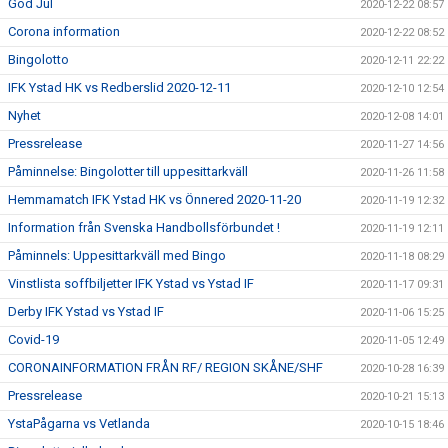
God Jul
2020-12-22 08:57
Corona information
2020-12-22 08:52
Bingolotto
2020-12-11 22:22
IFK Ystad HK vs Redberslid 2020-12-11
2020-12-10 12:54
Nyhet
2020-12-08 14:01
Pressrelease
2020-11-27 14:56
Påminnelse: Bingolotter till uppesittarkväll
2020-11-26 11:58
Hemmamatch IFK Ystad HK vs Önnered 2020-11-20
2020-11-19 12:32
Information från Svenska Handbollsförbundet !
2020-11-19 12:11
Påminnels: Uppesittarkväll med Bingo
2020-11-18 08:29
Vinstlista soffbiljetter IFK Ystad vs Ystad IF
2020-11-17 09:31
Derby IFK Ystad vs Ystad IF
2020-11-06 15:25
Covid-19
2020-11-05 12:49
CORONAINFORMATION FRÅN RF/ REGION SKÅNE/SHF
2020-10-28 16:39
Pressrelease
2020-10-21 15:13
YstaPågarna vs Vetlanda
2020-10-15 18:46