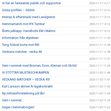
Vi har en fantastisk publik och supportrar
2025-11-17 13:17
Gissa profilen – Sibbe!
2025-11-17 13:16
Intervju & eftersnack med Landgrens!
2025-11-17 13:15
Hemmamatch mot IFK Tumba!
2025-11-17 13:14
Årets julklapp. Handbolls EM i Malmö
2025-11-17 13:12
Information från styrelsen
2025-11-11 11:39
Tung förlust borta mot RIK
2025-11-11 11:38
Veckans matcher - vecka 46
2025-11-11 11:38
2025-11-11 11:37
Vem i rummet med Broman, Evon, Kleman och Sköld
2025-11-11 11:34
VI STÖTTAR MUSTASCHKAMPEN
2025-11-03 11:48
VECKANS MATCHER – VECKA 45!
2025-11-03 11:47
Karl Larsson skriver A-lagskontrakt!
2025-11-03 11:45
Ny mittsexförstärkning på lån!
2025-11-03 11:44
Vem i rummet ...
2025-11-03 11:43
Seger i hemmaborgen!
2025-11-03 11:42