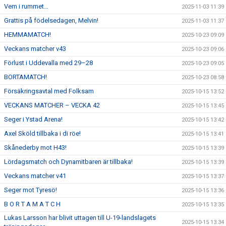
Vem i rummet…
2025-11-03 11:39
Grattis på födelsedagen, Melvin!
2025-11-03 11:37
HEMMAMATCH!
2025-10-23 09:09
Veckans matcher v43
2025-10-23 09:06
Förlust i Uddevalla med 29–28
2025-10-23 09:05
BORTAMATCH!
2025-10-23 08:58
Försäkringsavtal med Folksam
2025-10-15 13:52
VECKANS MATCHER – VECKA 42
2025-10-15 13:45
Seger i Ystad Arena!
2025-10-15 13:42
Axel Sköld tillbaka i di röe!
2025-10-15 13:41
Skånederby mot H43!
2025-10-15 13:39
Lördagsmatch och Dynamitbaren är tillbaka!
2025-10-15 13:39
Veckans matcher v41
2025-10-15 13:37
Seger mot Tyresö!
2025-10-15 13:36
B O R T A M A T C H
2025-10-15 13:35
Lukas Larsson har blivit uttagen till U-19-landslagets
2025-10-15 13:34