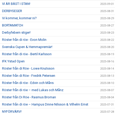
VI ÄR BÄST I STAN!
2025-09-01
DERBYSEGER
2025-08-31
Vi kommer, kommer ni?
2025-08-29
BORTAMATCH
2025-08-27
Derbyfebern stiger!
2025-08-23
Röster från di röe - Evon Molin
2025-08-22
Svenska Cupen & Hemmapremiär!
2025-08-20
Röster från di röe - Bertil Karlsson
2025-08-19
IFK Ystad Open
2025-08-16
Röster från di Röe - Lowe Knutsson
2025-08-14
Röster från di Röe - Fredrik Petersen
2025-08-13
Röster från di röe - Edvin och Måns
2025-08-10
Röster från di röe – med Lukas och Månz
2025-08-07
Röster från Di Röe - Rasmus Broman
2025-08-04
Röster från di röe – Hampus Dinne Nilsson & Vilhelm Ernst
2025-07-31
NYFÖRVÄRV!
2025-07-28