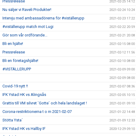
Pressrelease
2021-02-25 14:12
Nu säljer vi Raveli Produkter!
2021-02-24 10:24
Intervju med ambassadörerna för #viställerupp
2021-02-23 17:22
#viställerupp match mot Lugi
2021-02-22 20:59
Gör som vår ordförande...
2021-02-21 20:08
Bli en hjälte!
2021-02-15 08:00
Pressrelease
2021-02-12 11:56
Bli en företagshjälte!
2021-02-10 08:00
#VISTÄLLERUPP
2021-02-09 09:00
2021-02-09 08:00
Covid-19 nytt !!
2021-02-07 08:36
IFK Ystad HK vs Alingsås
2021-02-05 10:15
Grattis till VM silvret `Gotte` och hela landslaget !
2021-02-01 09:10
Corona-restriktionerna t o m 2021-02-07
2021-01-22 14:48
Stötta Ysta´
2021-01-09 12:33
IFK Ystad HK vs Hallby IF
2020-12-29 09:10