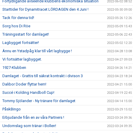
Förtydligande avseende klubbens ekonomiska situation
2022-06-02 08:52
Starttider för Dynamitracet LÖRDAGEN den 4 Juni !
2022-05-30 09:00
Tack för denna tid!
2022-05-26 12:26
Sorg hos Di Röe
2022-05-09 15:43
Träningsstart för damlaget!
2022-05-06 22:43
Lagbygget fortsätter!
2022-05-02 12:20
Ännu en Ystadpåg klar till vårt lagbygge !
2022-04-28 13:08
Vi fortsätter lagbygget.
2022-04-27 09:03
1927-Klubben
2022-04-26 14:21
Damlaget - Grattis till säkrat kontrakt i divison 3
2022-04-23 18:24
Dalibor Doder flyttar hem!
2022-04-21 15:00
Succé i Kolding Handboll Cup!
2022-04-19 22:45
Tommy Sjölander - Ny tränare för damlaget
2022-04-14 15:00
PåskBingo
2022-03-29 15:02
Erbjudande från en av våra Partners !
2022-03-24 09:36
Undomslag som tränar i Bollen!
2022-03-24 09:35