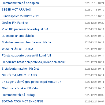
Hemmamatch på bortaplan
2026-01-15 10:21
SEGER MOT ARANÄS
2026-01-15 10:19
Lundaspelen 27-30/12 2025
2026-01-15 10:18
God jul IFK-Familjen
2025-12-24 10:20
Vi är 100 personer bokade just nu!
2025-12-24 10:19
Bussarna är smockfulla.
2025-12-24 10:17
Sista hemmamatchen i arenan för i år
2025-12-24 10:17
WOW. NI ÄR OTROLIGA.
2025-12-24 10:16
Första supporterbussen till Lund full
2025-12-24 10:14
Har du inte hittat den perfekta julklappen ännu?
2025-12-24 10:14
Sista bortamatchen för året
2025-12-24 10:13
NU KÖR VI, MOT 2 POÄNG
2025-12-24 10:11
?? Seger och två goa pinnar in på kontot! ??
2025-12-24 10:11
Glad Lucia önskar IFK Ystad
2025-12-24 10:10
Hemmamatch på lördag
2025-12-24 10:09
BORTAMATCH MOT ENKÖPING
2025-12-24 10:07