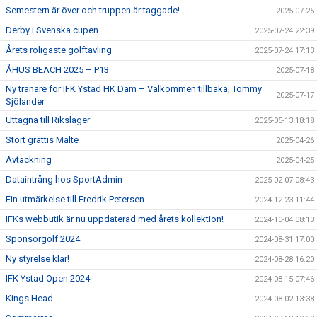
Semestern är över och truppen är taggade!
2025-07-25
Derby i Svenska cupen
2025-07-24 22:39
Årets roligaste golftävling
2025-07-24 17:13
ÅHUS BEACH 2025 – P13
2025-07-18
Ny tränare för IFK Ystad HK Dam – Välkommen tillbaka, Tommy
2025-07-17
Sjölander
Uttagna till Riksläger
2025-05-13 18:18
Stort grattis Malte
2025-04-26
Avtackning
2025-04-25
Dataintrång hos SportAdmin
2025-02-07 08:43
Fin utmärkelse till Fredrik Petersen
2024-12-23 11:44
IFKs webbutik är nu uppdaterad med årets kollektion!
2024-10-04 08:13
Sponsorgolf 2024
2024-08-31 17:00
Ny styrelse klar!
2024-08-28 16:20
IFK Ystad Open 2024
2024-08-15 07:46
Kings Head
2024-08-02 13:38