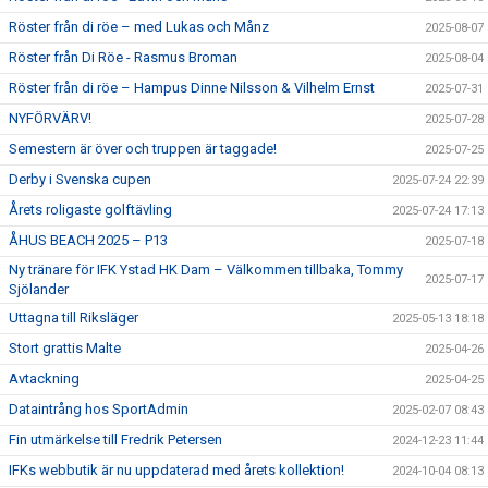
Röster från di röe – med Lukas och Månz
2025-08-07
Röster från Di Röe - Rasmus Broman
2025-08-04
Röster från di röe – Hampus Dinne Nilsson & Vilhelm Ernst
2025-07-31
NYFÖRVÄRV!
2025-07-28
Semestern är över och truppen är taggade!
2025-07-25
Derby i Svenska cupen
2025-07-24 22:39
Årets roligaste golftävling
2025-07-24 17:13
ÅHUS BEACH 2025 – P13
2025-07-18
Ny tränare för IFK Ystad HK Dam – Välkommen tillbaka, Tommy
2025-07-17
Sjölander
Uttagna till Riksläger
2025-05-13 18:18
Stort grattis Malte
2025-04-26
Avtackning
2025-04-25
Dataintrång hos SportAdmin
2025-02-07 08:43
Fin utmärkelse till Fredrik Petersen
2024-12-23 11:44
IFKs webbutik är nu uppdaterad med årets kollektion!
2024-10-04 08:13