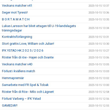
Veckans matcher v41
2025-10-15 13:37
Seger mot Tyresö!
2025-10-15 13:36
B O R T A M A T C H
2025-10-15 13:35
Lukas Larsson har blivit uttagen till U-19-landslagets
2025-10-15 13:34
träningsdagar
Kontraktsförlängning
2025-10-15 13:31
Stort grattis Love, William och Julian!
2025-10-15 13:30
IFK YSTAD HK 2 0 2 5 / 2 0 2 6
2025-10-15 13:27
Röster från di röe - Hajen och Svante
2025-10-15 13:06
Veckans matcher v40
2025-10-15 13:05
Förlust i kvällens match
2025-10-15 13:03
Hemmapremiär
2025-10-15 13:02
Samarbete med FR Spel & Tobak
2025-10-15 13:00
Röster från di Röe - Milo och Lägnert
2025-10-15 12:58
Förlust Varberg – IFK Ystad
2025-10-15 12:56
GAMEDAY!
2025-10-15 12:55