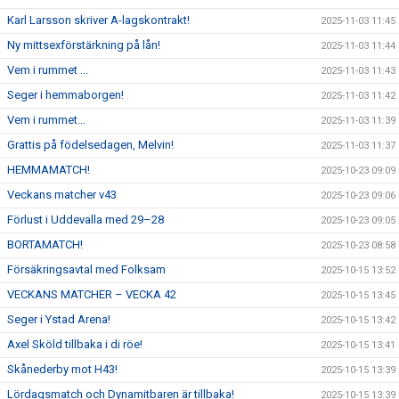
Karl Larsson skriver A-lagskontrakt!
2025-11-03 11:45
Ny mittsexförstärkning på lån!
2025-11-03 11:44
Vem i rummet ...
2025-11-03 11:43
Seger i hemmaborgen!
2025-11-03 11:42
Vem i rummet…
2025-11-03 11:39
Grattis på födelsedagen, Melvin!
2025-11-03 11:37
HEMMAMATCH!
2025-10-23 09:09
Veckans matcher v43
2025-10-23 09:06
Förlust i Uddevalla med 29–28
2025-10-23 09:05
BORTAMATCH!
2025-10-23 08:58
Försäkringsavtal med Folksam
2025-10-15 13:52
VECKANS MATCHER – VECKA 42
2025-10-15 13:45
Seger i Ystad Arena!
2025-10-15 13:42
Axel Sköld tillbaka i di röe!
2025-10-15 13:41
Skånederby mot H43!
2025-10-15 13:39
Lördagsmatch och Dynamitbaren är tillbaka!
2025-10-15 13:39