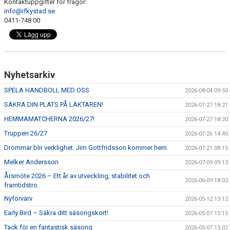
Kontaktuppgifter för frågor:
info@ifkystad.se
0411-748 00
Nyhetsarkiv
SPELA HANDBOLL MED OSS
2026-08-04 09:50
SÄKRA DIN PLATS PÅ LÄKTAREN!
2026-07-27 18:21
HEMMAMATCHERNA 2026/27!
2026-07-27 18:20
Truppen 26/27
2026-07-26 14:40
Drömmar blir verklighet. Jim Gottfridsson kommer hem.
2026-07-21 08:15
Melker Andersson
2026-07-09 09:13
Årsmöte 2026 – Ett år av utveckling, stabilitet och
2026-06-09 18:02
framtidstro
Nyförvärv
2026-05-12 13:12
Early Bird – Säkra ditt säsongskort!
2026-05-07 15:15
Tack för en fantastisk säsong
2026-05-07 15:07