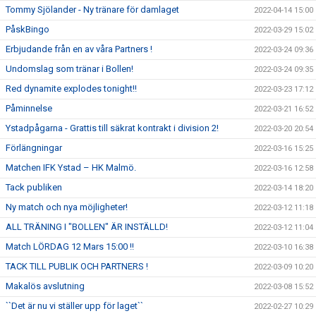
Tommy Sjölander - Ny tränare för damlaget
2022-04-14 15:00
PåskBingo
2022-03-29 15:02
Erbjudande från en av våra Partners !
2022-03-24 09:36
Undomslag som tränar i Bollen!
2022-03-24 09:35
Red dynamite explodes tonight!!
2022-03-23 17:12
Påminnelse
2022-03-21 16:52
Ystadpågarna - Grattis till säkrat kontrakt i division 2!
2022-03-20 20:54
Förlängningar
2022-03-16 15:25
Matchen IFK Ystad – HK Malmö.
2022-03-16 12:58
Tack publiken
2022-03-14 18:20
Ny match och nya möjligheter!
2022-03-12 11:18
ALL TRÄNING I "BOLLEN" ÄR INSTÄLLD!
2022-03-12 11:04
Match LÖRDAG 12 Mars 15:00 !!
2022-03-10 16:38
TACK TILL PUBLIK OCH PARTNERS !
2022-03-09 10:20
Makalös avslutning
2022-03-08 15:52
``Det är nu vi ställer upp för laget``
2022-02-27 10:29