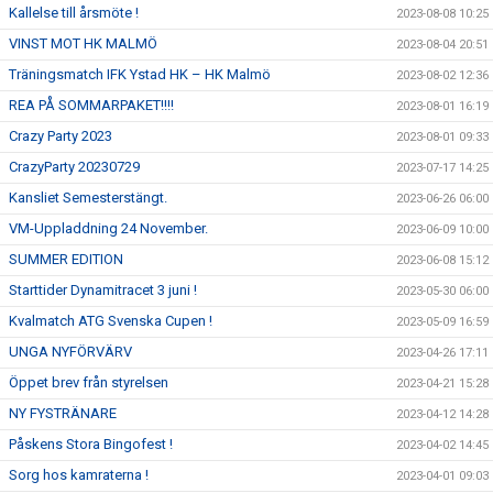
Kallelse till årsmöte !
2023-08-08 10:25
VINST MOT HK MALMÖ
2023-08-04 20:51
Träningsmatch IFK Ystad HK – HK Malmö
2023-08-02 12:36
REA PÅ SOMMARPAKET!!!!
2023-08-01 16:19
Crazy Party 2023
2023-08-01 09:33
CrazyParty 20230729
2023-07-17 14:25
Kansliet Semesterstängt.
2023-06-26 06:00
VM-Uppladdning 24 November.
2023-06-09 10:00
SUMMER EDITION
2023-06-08 15:12
Starttider Dynamitracet 3 juni !
2023-05-30 06:00
Kvalmatch ATG Svenska Cupen !
2023-05-09 16:59
UNGA NYFÖRVÄRV
2023-04-26 17:11
Öppet brev från styrelsen
2023-04-21 15:28
NY FYSTRÄNARE
2023-04-12 14:28
Påskens Stora Bingofest !
2023-04-02 14:45
Sorg hos kamraterna !
2023-04-01 09:03