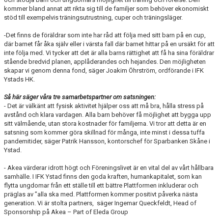
kommer bland annat att rikta sig till de familjer som behöver ekonomiskt
stöd till exempelvis träningsutrustning, cuper och träningsläger.
-Det finns de föräldrar som inte har råd att följa med sitt barn på en cup,
där barnet får åka själv eller i värsta fall där barnet hittar på en ursäkt för att
inte följa med. Vi tycker att det är alla barns rättighet att få ha sina föräldrar
stående bredvid planen, applåderandes och hejandes. Den möjligheten
skapar vi genom denna fond, säger Joakim Öhrström, ordförande i IFK
Ystads HK.
Så här säger våra tre samarbetspartner om satsningen:
- Det är välkänt att fysisk aktivitet hjälper oss att må bra, hålla stress på
avstånd och klara vardagen. Alla barn behöver få möjlighet att bygga upp
sitt välmående, utan stora kostnader för familjerna. Vi tror att detta är en
satsning som kommer göra skillnad för många, inte minst i dessa tuffa
pandemitider, säger Patrik Hansson, kontorschef för Sparbanken Skåne i
Ystad.
- Akea värderar idrott högt och Föreningslivet är en vital del av vårt hållbara
samhälle. I IFK Ystad finns den goda kraften, humankapitalet, som kan
flytta ungdomar från ett ställe till ett bättre Plattformen inkluderar och
präglas av ”alla ska med. Plattformen kommer positivt påverka nästa
generation. Vi är stolta partners, säger Ingemar Queckfeldt, Head of
Sponsorship på Akea – Part of Eleda Group