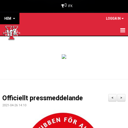
IFK
HEM
LOGGA IN
HEM
NYHETER
OM KLUBBEN
BILJETTER & SÄSONGSKORT
MATCHER
Officiellt pressmeddelande
<
>
KALENDER
2021-04-26 14:10
KONTAKT
SPONSORER