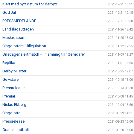
Klart med nytt datum för derbyt!
2021-12-21 15:31
God Jul
2021-12-21 12:15
PRESSMEDELANDE
2021-12-11 15:30
Landslagsuttagen
2021-11-26 12:42
Maskrosbarn
2021-11-25 13:03
Bingolotter till lillejulafton.
2021-11-12 12:25
Onsdagens elitmatch – Inlämning till ”Ge vidare”
2021-11-09 19:27
Replika
2021-11-01 14:55
Derby biljetter
2021-10-25 12:07
Ge vidare
2021-10-15 13:00
Pressrelease
2021-10-13 09:30
Premiär
2021-10-08 11:45
Niclas Ekberg
2021-10-04 15:50
Bingolotto
2021-09-29 14:31
Pressrelease
2021-09-23 16:00
Gratis handboll
2021-09-20 13:00