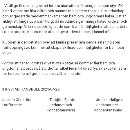
- Vi vill ge flera möjlighet att idrotta utan att det är pengarna som styr. IFK
Ystad värnar om lika villkor och samma möjligheter för alla. Bra ledarskap
och engagerade medlemmar värnar om barn och ungdomars hälsa. Det är
viktigt att fånga upp barn tidigt då idrottande ger många hälsofördelar och
gemenskap. Vi ser oss priviligierade som kan få möjligheten att samarbeta
i detta projekt, Klubben för alla, säger Anders Hassel, Hassel AB
Klubben är oerhört stolt över att kunna presentera denna satsning som
förhoppningsvis kommer att skapa skillnad och möjligheter för barn och
unga.
-Vi tror att när en idrottsaktivitet inte kostar så kommer fler barn och
ungdomar att prova på att idrotta, vilket leder till ökad fysisk aktivitet, som i
sin tur resulterar i god hälsa och välbefinnande.
IFK YSTAD HANDBOLL 2021-04-26
Joakim Öhrström Torbjörn Fjorde Josefin Hallgren
Ordförande Ledamot och Ledamot och
Konceptansvarig konceptansvarig