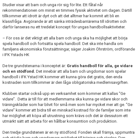
Studier visar att barn och unga rör sig för lite. Ett fåtal når
rekommendationen om minst en timmes fysisk aktivitet om dagen. Därtill
tillkommer att idrott är dyrt och att det alltmer har kommit att bli en
klassfråga. Avgörande är att sänka inträdesbarriärerna till idrotten och
därför lanseras nu ett tredelat koncept för ungas handbollsaktiviteter.
– För oss är det viktigt att alla barn och unga ska ha möjlighet att börja
spela handboll och fortsätta spela handboll. Det ska inte handla om
familjens ekonomiska förutsättningar, säger Joakim Öhrström, ordförande
i IFK Ystads HK
De tre grundstenarna i konceptet är:
Gratis handboll för alla, ge vidare
och en stödfond.
Det innebär att alla barn och ungdomar som spelar
handboll i IFK Ystad HK kommer att kunna göra det gratis, den enda
kostnaden som tillkommer är den låga obligatoriska medlemsavgiften.
Klubben startar också upp en verksamhet som kommer att kallas ”Ge
vidare”. Detta är till för att medlemmarna ska kunna ge vidare skor och
träningskläder som har blivit för små men som har mycket mer att ge. ”Ge
vidare” kommer att bidra till en minskad kostnad för de familjer som inte
har möjlighet att köpa all utrustning som krävs och det är dessutom ett
utmärkt sätt att arbeta för en hållbar konsumtion och produktion.
Den tredje grundstenen är en ny stödfond. Fonden skall främja, uppmuntra
och stödja barn och ungdomars möjlighet till träning och rörelse. Den