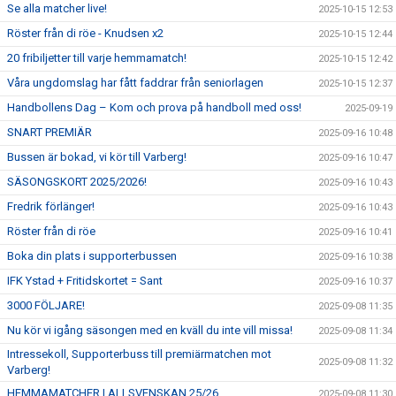
Se alla matcher live!
2025-10-15 12:53
Röster från di röe - Knudsen x2
2025-10-15 12:44
20 fribiljetter till varje hemmamatch!
2025-10-15 12:42
Våra ungdomslag har fått faddrar från seniorlagen
2025-10-15 12:37
Handbollens Dag – Kom och prova på handboll med oss!
2025-09-19
SNART PREMIÄR
2025-09-16 10:48
Bussen är bokad, vi kör till Varberg!
2025-09-16 10:47
SÄSONGSKORT 2025/2026!
2025-09-16 10:43
Fredrik förlänger!
2025-09-16 10:43
Röster från di röe
2025-09-16 10:41
Boka din plats i supporterbussen
2025-09-16 10:38
IFK Ystad + Fritidskortet = Sant
2025-09-16 10:37
3000 FÖLJARE!
2025-09-08 11:35
Nu kör vi igång säsongen med en kväll du inte vill missa!
2025-09-08 11:34
Intressekoll, Supporterbuss till premiärmatchen mot
2025-09-08 11:32
Varberg!
HEMMAMATCHER I ALLSVENSKAN 25/26
2025-09-08 11:30