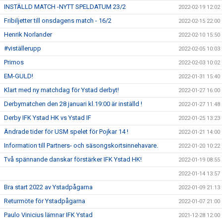
INSTÄLLD MATCH -NYTT SPELDATUM 23/2
2022-02-19 12:02
Fribiljetter till onsdagens match - 16/2
2022-02-15 22:00
Henrik Norlander
2022-02-10 15:50
#viställerupp
2022-02-05 10:03
Primos
2022-02-03 10:02
EM-GULD!
2022-01-31 15:40
Klart med ny matchdag för Ystad derbyt!
2022-01-27 16:00
Derbymatchen den 28 januari kl.19:00 är inställd !
2022-01-27 11:48
Derby IFK Ystad HK vs Ystad IF
2022-01-25 13:23
Ändrade tider för USM spelet för Pojkar 14 !
2022-01-21 14:00
Information till Partners- och säsongskortsinnehavare.
2022-01-20 10:22
Två spännande danskar förstärker IFK Ystad HK!
2022-01-19 08:55
2022-01-14 13:57
Bra start 2022 av Ystadpågarna
2022-01-09 21:13
Returmöte för Ystadpågarna
2022-01-07 21:00
Paulo Vinicius lämnar IFK Ystad
2021-12-28 12:00