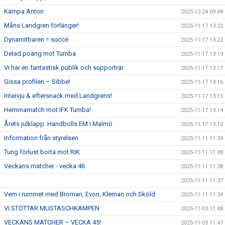
Kämpa Anton
2025-12-24 09:48
Måns Landgren förlänger!
2025-11-17 13:22
Dynamitbaren = succé
2025-11-17 13:22
Delad poäng mot Tumba
2025-11-17 13:19
Vi har en fantastisk publik och supportrar
2025-11-17 13:17
Gissa profilen – Sibbe!
2025-11-17 13:16
Intervju & eftersnack med Landgrens!
2025-11-17 13:15
Hemmamatch mot IFK Tumba!
2025-11-17 13:14
Årets julklapp. Handbolls EM i Malmö
2025-11-17 13:12
Information från styrelsen
2025-11-11 11:39
Tung förlust borta mot RIK
2025-11-11 11:38
Veckans matcher - vecka 46
2025-11-11 11:38
2025-11-11 11:37
Vem i rummet med Broman, Evon, Kleman och Sköld
2025-11-11 11:34
VI STÖTTAR MUSTASCHKAMPEN
2025-11-03 11:48
VECKANS MATCHER – VECKA 45!
2025-11-03 11:47