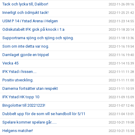
Tack och lycka till, Dalibor!
2022-11-26 09:16
Innerligt och ödmjukt tack!
2022-11-25 21:42
USM P 14 i Ystad Arena i Helgen
2022-11-23 14:55
Odiskutabelt IFK gick på knock i 1:a
2022-11-18 20:14
Supportrarna sjöng och sjöng och sjöng.
2022-11-18 13:36
Som om inte detta var nog.
2022-11-16 19:54
Damlaget gjorde en trippel
2022-11-16 19:40
Vecka 45
2022-11-14 15:39
IFK Ystad i hissen....
2022-11-11 11:28
Positiv utveckling.
2022-11-11 11:00
Damerna fortsätter utan respekt
2022-11-11 10:59
IFK Ystad HK topp 10
2022-11-09 15:09
Bingolotter till 20221223!
2022-11-07 12:46
Dubbelt upp för de som vill se handboll lör 5/11
2022-11-04 13:01
Spelare kommer spelare går......
2022-10-21 19:08
Helgens matcher!
2022-10-21 15:54