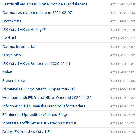
Grattis till VM silvret `Gotte` och hela landslaget !
2021-02-01 09:10
Corona-restriktionerna t o m 2021-02-07
2021-01-22 14:48
Stötta Ysta´
2021-01-09 12:33
IFK Ystad HK vs Hallby IF
2020-12-29 09:10
God Jul
2020-12-22 08:57
Corona information
2020-12-22 08:52
Bingolotto
2020-12-11 22:22
IFK Ystad HK vs Redberslid 2020-12-11
2020-12-10 12:54
Nyhet
2020-12-08 14:01
Pressrelease
2020-11-27 14:56
Påminnelse: Bingolotter till uppesittarkväll
2020-11-26 11:58
Hemmamatch IFK Ystad HK vs Önnered 2020-11-20
2020-11-19 12:32
Information från Svenska Handbollsförbundet !
2020-11-19 12:11
Påminnels: Uppesittarkväll med Bingo
2020-11-18 08:29
Vinstlista soffbiljetter IFK Ystad vs Ystad IF
2020-11-17 09:31
Derby IFK Ystad vs Ystad IF
2020-11-06 15:25