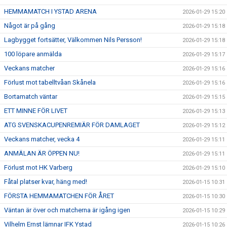
HEMMAMATCH I YSTAD ARENA
2026-01-29 15:20
Något är på gång
2026-01-29 15:18
Lagbygget fortsätter, Välkommen Nils Persson!
2026-01-29 15:18
100 löpare anmälda
2026-01-29 15:17
Veckans matcher
2026-01-29 15:16
Förlust mot tabelltvåan Skånela
2026-01-29 15:16
Bortamatch väntar
2026-01-29 15:15
ETT MINNE FÖR LIVET
2026-01-29 15:13
ATG SVENSKACUPENREMIÄR FÖR DAMLAGET
2026-01-29 15:12
Veckans matcher, vecka 4
2026-01-29 15:11
ANMÄLAN ÄR ÖPPEN NU!
2026-01-29 15:11
Förlust mot HK Varberg
2026-01-29 15:10
Fåtal platser kvar, häng med!
2026-01-15 10:31
FÖRSTA HEMMAMATCHEN FÖR ÅRET
2026-01-15 10:30
Väntan är över och matcherna är igång igen
2026-01-15 10:29
Vilhelm Ernst lämnar IFK Ystad
2026-01-15 10:26