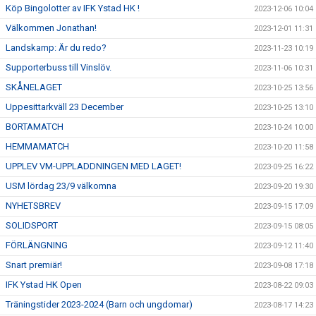
Köp Bingolotter av IFK Ystad HK !
2023-12-06 10:04
Välkommen Jonathan!
2023-12-01 11:31
Landskamp: Är du redo?
2023-11-23 10:19
Supporterbuss till Vinslöv.
2023-11-06 10:31
SKÅNELAGET
2023-10-25 13:56
Uppesittarkväll 23 December
2023-10-25 13:10
BORTAMATCH
2023-10-24 10:00
HEMMAMATCH
2023-10-20 11:58
UPPLEV VM-UPPLADDNINGEN MED LAGET!
2023-09-25 16:22
USM lördag 23/9 välkomna
2023-09-20 19:30
NYHETSBREV
2023-09-15 17:09
SOLIDSPORT
2023-09-15 08:05
FÖRLÄNGNING
2023-09-12 11:40
Snart premiär!
2023-09-08 17:18
IFK Ystad HK Open
2023-08-22 09:03
Träningstider 2023-2024 (Barn och ungdomar)
2023-08-17 14:23