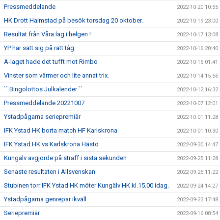
Pressmeddelande
2022-10-20 10:55
HK Drott Halmstad på besök torsdag 20 oktober.
2022-10-19 23:00
Resultat från Våra lag i helgen !
2022-10-17 13:08
YP har satt sig på rätt tåg.
2022-10-16 20:40
A-laget hade det tufft mot Rimbo
2022-10-16 01:41
Vinster som värmer och lite annat trix.
2022-10-14 15:56
`` Bingolottos Julkalender ``
2022-10-12 16:32
Pressmeddelande 20221007
2022-10-07 12:01
Ystadpågarna seriepremiär
2022-10-01 11:28
IFK Ystad HK borta match HF Karlskrona
2022-10-01 10:30
IFK Ystad HK vs Karlskrona Hästö
2022-09-30 14:47
Kungälv avgjorde på straff i sista sekunden
2022-09-25 11:28
Senaste resultaten i Allsvenskan
2022-09-25 11:22
Stubinen torr IFK Ystad HK möter Kungälv HK kl.15.00 idag.
2022-09-24 14:27
Ystadpågarna genrepar ikväll
2022-09-23 17:48
Seriepremiär
2022-09-16 08:54