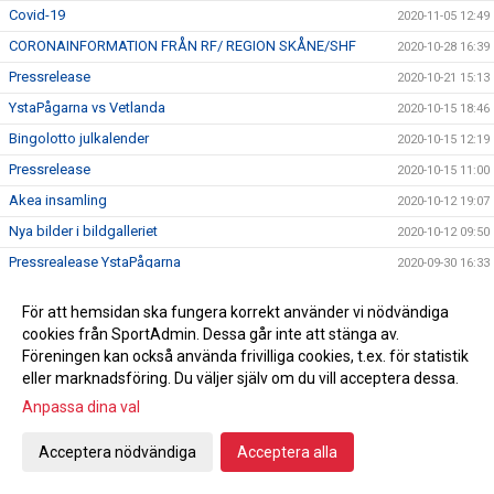
Covid-19
2020-11-05 12:49
CORONAINFORMATION FRÅN RF/ REGION SKÅNE/SHF
2020-10-28 16:39
Pressrelease
2020-10-21 15:13
YstaPågarna vs Vetlanda
2020-10-15 18:46
Bingolotto julkalender
2020-10-15 12:19
Pressrelease
2020-10-15 11:00
Akea insamling
2020-10-12 19:07
Nya bilder i bildgalleriet
2020-10-12 09:50
Pressrealease YstaPågarna
2020-09-30 16:33
Historisk Debut!
2020-09-25 15:53
För att hemsidan ska fungera korrekt använder vi nödvändiga
VAD GÄLLER Covid-19
2020-09-24 12:50
cookies från SportAdmin. Dessa går inte att stänga av.
Uppstartskväll
Föreningen kan också använda frivilliga cookies, t.ex. för statistik
2020-09-09 15:27
eller marknadsföring. Du väljer själv om du vill acceptera dessa.
Inför seriestarten 2020-09-13
2020-09-04 09:29
Anpassa dina val
Nya spelare
2020-08-17 09:31
Träningstider för ungdomarna
2020-08-12 09:38
Acceptera nödvändiga
Acceptera alla
Nu sänds matchen!
2020-08-07 12:13