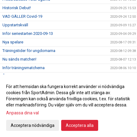
Historisk Debut!
2020-09-25 15:53
VAD GÄLLER Covid-19
2020-09-24 12:50
Uppstartskväll
2020-09-09 15:27
Inför seriestarten 2020-09-13
2020-09-04 09:29
Nya spelare
2020-08-17 09:31
Träningstider för ungdomarna
2020-08-12 09:38
Nu sänds matchen!
2020-08-07 12:13
Inför träningsmatcherna
2020-08-06 10:10
Årsmöte
2020-08-05 19:38
Pressträff
2020-08-03 15:33
För att hemsidan ska fungera korrekt använder vi nödvändiga
cookies från SportAdmin. Dessa går inte att stänga av.
Sportchef
2020-07-29 14:14
Föreningen kan också använda frivilliga cookies, t.ex. för statistik
Grilltips 6
2020-07-21 09:24
eller marknadsföring. Du väljer själv om du vill acceptera dessa.
Påminelse Årsmöte
2020-07-14 12:55
Anpassa dina val
Saknad
2020-07-07 09:00
Acceptera nödvändiga
Acceptera alla
Grilltips 5
2020-07-06 09:20
Semester
2020-07-04 09:27