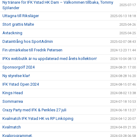
Ny tränare för IFK Ystad HK Dam – Välkommen tillbaka, Tommy
2025-07-17
Sjölander
Uttagna till Riksläger
2025-05-13 18:18
Stort grattis Malte
2025-04-26
Avtackning
2025-04-25
Dataintrång hos SportAdmin
2025-02-07 08:43
Fin utmärkelse till Fredrik Petersen
2024-12-23 11:44
IFKs webbutik är nu uppdaterad med årets kollektion!
2024-10-04 08:13
Sponsorgolf 2024
2024-08-31 17:00
Ny styrelse klar!
2024-08-28 16:20
IFK Ystad Open 2024
2024-08-15 07:46
Kings Head
2024-08-02 13:38
Sommarrea
2024-07-18 10:53
Crazy Party med IFK & Perikles 27 juli
2024-06-18 13:27
Kvalmatch IFK Ystad HK vs RP Linköping
2024-04-12 20:07
Kvalmatch
2024-04-09 21:35
Kvalprogrammet.
2024-03-28 06:58