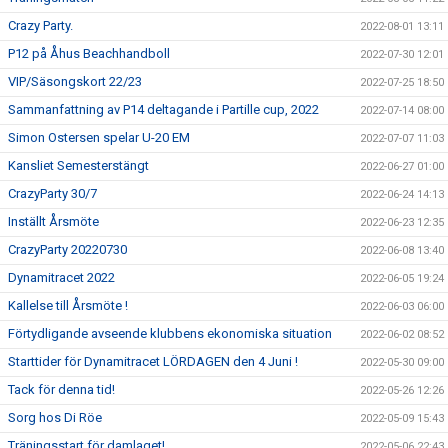
Crazy Party.
2022-08-01 13:11
P12 på Åhus Beachhandboll
2022-07-30 12:01
VIP/Säsongskort 22/23
2022-07-25 18:50
Sammanfattning av P14 deltagande i Partille cup, 2022
2022-07-14 08:00
Simon Ostersen spelar U-20 EM
2022-07-07 11:03
Kansliet Semesterstängt
2022-06-27 01:00
CrazyParty 30/7
2022-06-24 14:13
Inställt Årsmöte
2022-06-23 12:35
CrazyParty 20220730
2022-06-08 13:40
Dynamitracet 2022
2022-06-05 19:24
Kallelse till Årsmöte !
2022-06-03 06:00
Förtydligande avseende klubbens ekonomiska situation
2022-06-02 08:52
Starttider för Dynamitracet LÖRDAGEN den 4 Juni !
2022-05-30 09:00
Tack för denna tid!
2022-05-26 12:26
Sorg hos Di Röe
2022-05-09 15:43
Träningsstart för damlaget!
2022-05-06 22:43