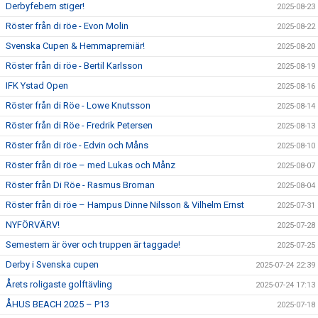
Derbyfebern stiger!
2025-08-23
Röster från di röe - Evon Molin
2025-08-22
Svenska Cupen & Hemmapremiär!
2025-08-20
Röster från di röe - Bertil Karlsson
2025-08-19
IFK Ystad Open
2025-08-16
Röster från di Röe - Lowe Knutsson
2025-08-14
Röster från di Röe - Fredrik Petersen
2025-08-13
Röster från di röe - Edvin och Måns
2025-08-10
Röster från di röe – med Lukas och Månz
2025-08-07
Röster från Di Röe - Rasmus Broman
2025-08-04
Röster från di röe – Hampus Dinne Nilsson & Vilhelm Ernst
2025-07-31
NYFÖRVÄRV!
2025-07-28
Semestern är över och truppen är taggade!
2025-07-25
Derby i Svenska cupen
2025-07-24 22:39
Årets roligaste golftävling
2025-07-24 17:13
ÅHUS BEACH 2025 – P13
2025-07-18