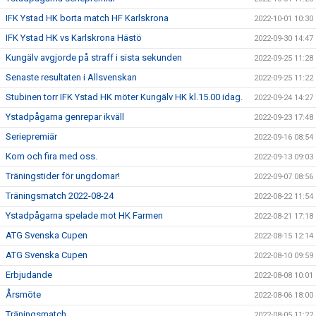
IFK Ystad HK borta match HF Karlskrona
2022-10-01 10:30
IFK Ystad HK vs Karlskrona Hästö
2022-09-30 14:47
Kungälv avgjorde på straff i sista sekunden
2022-09-25 11:28
Senaste resultaten i Allsvenskan
2022-09-25 11:22
Stubinen torr IFK Ystad HK möter Kungälv HK kl.15.00 idag.
2022-09-24 14:27
Ystadpågarna genrepar ikväll
2022-09-23 17:48
Seriepremiär
2022-09-16 08:54
Kom och fira med oss.
2022-09-13 09:03
Träningstider för ungdomar!
2022-09-07 08:56
Träningsmatch 2022-08-24
2022-08-22 11:54
Ystadpågarna spelade mot HK Farmen
2022-08-21 17:18
ATG Svenska Cupen
2022-08-15 12:14
ATG Svenska Cupen
2022-08-10 09:59
Erbjudande
2022-08-08 10:01
Årsmöte
2022-08-06 18:00
Träningsmatch
2022-08-05 11:22