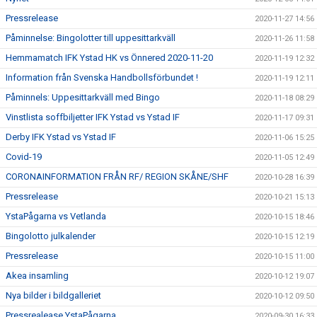
Pressrelease
2020-11-27 14:56
Påminnelse: Bingolotter till uppesittarkväll
2020-11-26 11:58
Hemmamatch IFK Ystad HK vs Önnered 2020-11-20
2020-11-19 12:32
Information från Svenska Handbollsförbundet !
2020-11-19 12:11
Påminnels: Uppesittarkväll med Bingo
2020-11-18 08:29
Vinstlista soffbiljetter IFK Ystad vs Ystad IF
2020-11-17 09:31
Derby IFK Ystad vs Ystad IF
2020-11-06 15:25
Covid-19
2020-11-05 12:49
CORONAINFORMATION FRÅN RF/ REGION SKÅNE/SHF
2020-10-28 16:39
Pressrelease
2020-10-21 15:13
YstaPågarna vs Vetlanda
2020-10-15 18:46
Bingolotto julkalender
2020-10-15 12:19
Pressrelease
2020-10-15 11:00
Akea insamling
2020-10-12 19:07
Nya bilder i bildgalleriet
2020-10-12 09:50
Pressrealease YstaPågarna
2020-09-30 16:33