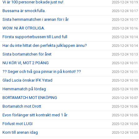
Vi är 100 personer bokade just nu!
2025-12-24 10:19
Bussarna är smockfulla.
2025-12-24 10:17
Sista hemmamatchen i arenan för i år
2025-12-24 10:17
WOW. NI ÄR OTROLIGA.
2025-12-24 10:16
Första supporterbussen till Lund full
2025-12-24 10:14
Har du inte hittat den perfekta julklappen ännu?
2025-12-24 10:14
Sista bortamatchen för året
2025-12-24 10:13
NU KÖR VI, MOT 2 POÄNG
2025-12-24 10:11
?? Seger och två goa pinnar in på kontot! ??
2025-12-24 10:11
Glad Lucia önskar IFK Ystad
2025-12-24 10:10
Hemmamatch på lördag
2025-12-24 10:09
BORTAMATCH MOT ENKÖPING
2025-12-24 10:07
Bortamatch mot Drott
2025-12-24 10:06
Evon förlänger sitt kontrakt med 1 år
2025-12-24 10:05
Förlust mot LUGI
2025-12-24 10:04
Kom till arenan idag
2025-12-24 10:03