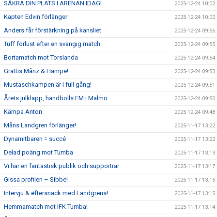
SÄKRA DIN PLATS I ARENAN IDAG!
2025-12-24 10:02
Kapten Edvin förlänger
2025-12-24 10:00
Anders får förstärkning på kansliet
2025-12-24 09:56
Tuff förlust efter en svängig match
2025-12-24 09:55
Bortamatch mot Torslanda
2025-12-24 09:54
Grattis Månz & Hampe!
2025-12-24 09:53
Mustaschkampen är i full gång!
2025-12-24 09:51
Årets julklapp, handbolls EM i Malmö
2025-12-24 09:50
Kämpa Anton
2025-12-24 09:48
Måns Landgren förlänger!
2025-11-17 13:22
Dynamitbaren = succé
2025-11-17 13:22
Delad poäng mot Tumba
2025-11-17 13:19
Vi har en fantastisk publik och supportrar
2025-11-17 13:17
Gissa profilen – Sibbe!
2025-11-17 13:16
Intervju & eftersnack med Landgrens!
2025-11-17 13:15
Hemmamatch mot IFK Tumba!
2025-11-17 13:14