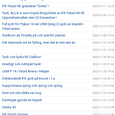
IFK Ystad HK gratulerar "Gotte" !
2023-01-11 15:25
Tack, ALLA ni som köpte Bingolotter av IFK Ystad HK till
2023-01-04 12:15
Uppesittarkvällen den 23 December !
Full pott för Pojkar 14 när USM (steg 2) gick av stapeln i
2022-12-12 10:07
Ystad arena
Guldkorn att förädla på och utanför planen.
2022-11-28 19:54
Det stannade vid en fyrling, men det är inte slut än.
2022-11-27 14:29
2022-11-27 14:24
Tack och lycka till, Dalibor!
2022-11-26 09:16
Innerligt och ödmjukt tack!
2022-11-25 21:42
USM P 14 i Ystad Arena i Helgen
2022-11-23 14:55
Odiskutabelt IFK gick på knock i 1:a
2022-11-18 20:14
Supportrarna sjöng och sjöng och sjöng.
2022-11-18 13:36
Som om inte detta var nog.
2022-11-16 19:54
Damlaget gjorde en trippel
2022-11-16 19:40
Vecka 45
2022-11-14 15:39
IFK Ystad i hissen....
2022-11-11 11:28