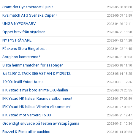
Starttider Dynamitracet 3 juni !
2023-05-30 06:00
Kvalmatch ATG Svenska Cupen !
2023-05-09 16:59
UNGA NYFÖRVÄRV
2023-04-26 17:11
Öppet brev från styrelsen
2023-04-21 15:28
NY FYSTRÄNARE
2023-04-12 14:28
Påskens Stora Bingofest !
2023-04-02 14:45
Sorg hos kamraterna !
2023-04-01 09:03
Sista hemmamatchen för säsongen
2023-03-18 11:10
&#129512; TACK SEBASTIAN &#129512;
2023-03-14 15:25
19:00 i kväll Ystad Arena.
2023-03-01 17:36
IFK Ystad:s nya borg är inte EKO-hallen
2023-02-09 20:35
IFK Ystad HK hälsar Rasmus välkommen!
2023-01-27 09:59
IFK Ystad HK hälsar Vilhelm välkommen!
2023-01-27 09:57
IFK Ystad mot Varberg 15.00
2023-01-21 12:47
Ordentligt snuvade på festen av Ystapågarna
2023-01-21 10:34
Razzel & Pling gillar caching
2023-01-14 09:54