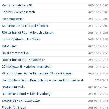
Veckans matcher v40
2025-10-15 13:05
Förlust i kvällens match
2025-10-15 13:03
Hemmapremiär
2025-10-15 13:02
Samarbete med FR Spel & Tobak
2025-10-15 13:00
Röster från di Röe - Milo och Lägnert
2025-10-15 12:58
Förlust Varberg – IFK Ystad
2025-10-15 12:56
GAMEDAY!
2025-10-15 12:55
Se alla matcher live!
2025-10-15 12:53
Röster från di röe - Knudsen x2
2025-10-15 12:44
20 fribiljetter till varje hemmamatch!
2025-10-15 12:42
Våra ungdomslag har fått faddrar från seniorlagen
2025-10-15 12:37
Handbollens Dag – Kom och prova på handboll med oss!
2025-09-19
SNART PREMIÄR
2025-09-16 10:48
Bussen är bokad, vi kör till Varberg!
2025-09-16 10:47
SÄSONGSKORT 2025/2026!
2025-09-16 10:43
Fredrik förlänger!
2025-09-16 10:43