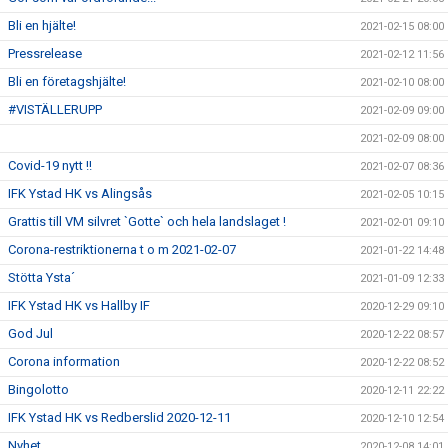
Bli en hjälte!
2021-02-15 08:00
Pressrelease
2021-02-12 11:56
Bli en företagshjälte!
2021-02-10 08:00
#VISTÄLLERUPP
2021-02-09 09:00
2021-02-09 08:00
Covid-19 nytt !!
2021-02-07 08:36
IFK Ystad HK vs Alingsås
2021-02-05 10:15
Grattis till VM silvret `Gotte` och hela landslaget !
2021-02-01 09:10
Corona-restriktionerna t o m 2021-02-07
2021-01-22 14:48
Stötta Ysta´
2021-01-09 12:33
IFK Ystad HK vs Hallby IF
2020-12-29 09:10
God Jul
2020-12-22 08:57
Corona information
2020-12-22 08:52
Bingolotto
2020-12-11 22:22
IFK Ystad HK vs Redberslid 2020-12-11
2020-12-10 12:54
Nyhet
2020-12-08 14:01