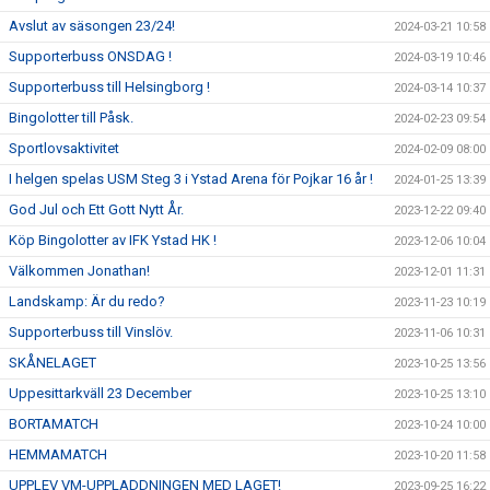
Avslut av säsongen 23/24!
2024-03-21 10:58
Supporterbuss ONSDAG !
2024-03-19 10:46
Supporterbuss till Helsingborg !
2024-03-14 10:37
Bingolotter till Påsk.
2024-02-23 09:54
Sportlovsaktivitet
2024-02-09 08:00
I helgen spelas USM Steg 3 i Ystad Arena för Pojkar 16 år !
2024-01-25 13:39
God Jul och Ett Gott Nytt År.
2023-12-22 09:40
Köp Bingolotter av IFK Ystad HK !
2023-12-06 10:04
Välkommen Jonathan!
2023-12-01 11:31
Landskamp: Är du redo?
2023-11-23 10:19
Supporterbuss till Vinslöv.
2023-11-06 10:31
SKÅNELAGET
2023-10-25 13:56
Uppesittarkväll 23 December
2023-10-25 13:10
BORTAMATCH
2023-10-24 10:00
HEMMAMATCH
2023-10-20 11:58
UPPLEV VM-UPPLADDNINGEN MED LAGET!
2023-09-25 16:22