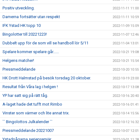
Positiv utveckling.
2022-11-11 11:00
Damerna fortsätter utan respekt
2022-11-11 10:59
IFK Ystad HK topp 10
2022-11-09 15:09
Bingolotter till 20221223!
2022-11-07 12:46
Dubbelt upp för de som vill se handboll lör 5/11
2022-11-04 13:01
Spelare kommer spelare går......
2022-10-21 19:08
Helgens matcher!
2022-10-21 15:54
Pressmeddelande
2022-10-20 10:55
HK Drott Halmstad på besök torsdag 20 oktober.
2022-10-19 23:00
Resultat från Våra lag i helgen !
2022-10-17 13:08
YP har satt sig på rätt tåg.
2022-10-16 20:40
A-laget hade det tufft mot Rimbo
2022-10-16 01:41
Vinster som värmer och lite annat trix.
2022-10-14 15:56
`` Bingolottos Julkalender ``
2022-10-12 16:32
Pressmeddelande 20221007
2022-10-07 12:01
Ystadpågarna seriepremiär
2022-10-01 11:28