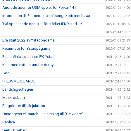
Ändrade tider för USM spelet för Pojkar 14 !
2022-01-21 14:00
Information till Partners- och säsongskortsinnehavare.
2022-01-20 10:22
Två spännande danskar förstärker IFK Ystad HK!
2022-01-19 08:55
2022-01-14 13:57
Bra start 2022 av Ystadpågarna
2022-01-09 21:13
Returmöte för Ystadpågarna
2022-01-07 21:00
Paulo Vinicius lämnar IFK Ystad
2021-12-28 12:00
Klart med nytt datum för derbyt!
2021-12-21 15:31
God Jul
2021-12-21 12:15
PRESSMEDELANDE
2021-12-11 15:30
Landslagsuttagen
2021-11-26 12:42
Maskrosbarn
2021-11-25 13:03
Bingolotter till lillejulafton.
2021-11-12 12:25
Onsdagens elitmatch – Inlämning till ”Ge vidare”
2021-11-09 19:27
Replika
2021-11-01 14:55
Derby biljetter
2021-10-25 12:07