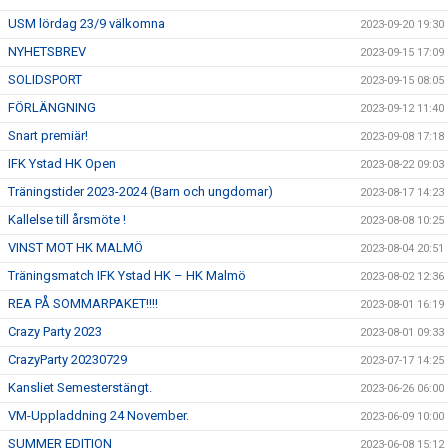
USM lördag 23/9 välkomna
2023-09-20 19:30
NYHETSBREV
2023-09-15 17:09
SOLIDSPORT
2023-09-15 08:05
FÖRLÄNGNING
2023-09-12 11:40
Snart premiär!
2023-09-08 17:18
IFK Ystad HK Open
2023-08-22 09:03
Träningstider 2023-2024 (Barn och ungdomar)
2023-08-17 14:23
Kallelse till årsmöte !
2023-08-08 10:25
VINST MOT HK MALMÖ
2023-08-04 20:51
Träningsmatch IFK Ystad HK – HK Malmö
2023-08-02 12:36
REA PÅ SOMMARPAKET!!!!
2023-08-01 16:19
Crazy Party 2023
2023-08-01 09:33
CrazyParty 20230729
2023-07-17 14:25
Kansliet Semesterstängt.
2023-06-26 06:00
VM-Uppladdning 24 November.
2023-06-09 10:00
SUMMER EDITION
2023-06-08 15:12