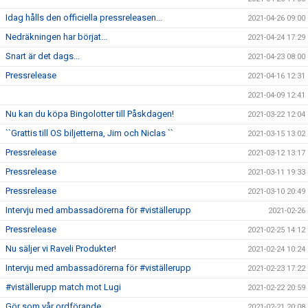
Idag hålls den officiella pressreleasen...
2021-04-26 09:00
Nedräkningen har börjat...
2021-04-24 17:29
Snart är det dags...
2021-04-23 08:00
Pressrelease
2021-04-16 12:31
2021-04-09 12:41
Nu kan du köpa Bingolotter till Påskdagen!
2021-03-22 12:04
``Grattis till OS biljetterna, Jim och Niclas ``
2021-03-15 13:02
Pressrelease
2021-03-12 13:17
Pressrelease
2021-03-11 19:33
Pressrelease
2021-03-10 20:49
Intervju med ambassadörerna för #viställerupp
2021-02-26
Pressrelease
2021-02-25 14:12
Nu säljer vi Raveli Produkter!
2021-02-24 10:24
Intervju med ambassadörerna för #viställerupp
2021-02-23 17:22
#viställerupp match mot Lugi
2021-02-22 20:59
Gör som vår ordförande...
2021-02-21 20:08