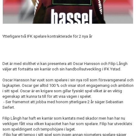
Ytterligare två IFK spelare kontrakterade för 2 nya år
Det är med stolthet vi kan presentera att Oscar Hansson och Filip Långh
väljer att fortsätta sin karriär och sin handbollsutveckling i IFK Ystad.
Oscar Hansson har vuxit som spelare i sin nya roll som försvarsgeneral och
lagkapten. Oscar ger alltid 100 % och visar stort engagemang och ambition
i sitt spel. Oscar är en krigare som gillar fysiskt spel vilket är en viktig
egenskap att kunna ta till för att visa vägen i spelet.
- Ser framemot att jobba med honom ytterligare 2 år säger Sebastian
Seifert.
Filip Långh har haft en karriär som kantats med skador men han har nu
verkligen fått visa vilken kapacitet han har som spelare. Filip har utvecklats
som speldirigent och tempohöjare i laget.
-Filip har ett tempo i sitt spel som ingen annan niometers spelare säger