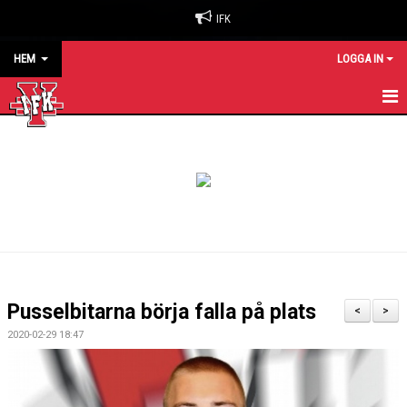
IFK
HEM
LOGGA IN
HEM
NYHETER
OM KLUBBEN
BILJETTER & SÄSONGSKORT
MATCHER
Pusselbitarna börja falla på plats
<
>
KALENDER
2020-02-29 18:47
KONTAKT
SPONSORER