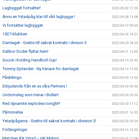
Lagbygget fortsätter!
2022-05-02 12:20
Ännu en Ystadpåg klar till vårt lagbygge !
2022-04-28 13:08
Vi fortsätter lagbygget.
2022-04-27 09:03
1927-Klubben
2022-04-26 14:21
Damlaget - Grattis till säkrat kontrakt i divison 3
2022-04-23 18:24
Dalibor Doder flyttar hem!
2022-04-21 15:00
Succé i Kolding Handboll Cup!
2022-04-19 22:45
Tommy Sjölander - Ny tränare för damlaget
2022-04-14 15:00
PåskBingo
2022-03-29 15:02
Erbjudande från en av våra Partners !
2022-03-24 09:36
Undomslag som tränar i Bollen!
2022-03-24 09:35
Red dynamite explodes tonight!!
2022-03-23 17:12
Påminnelse
2022-03-21 16:52
Ystadpågarna - Grattis till säkrat kontrakt i division 2!
2022-03-20 20:54
Förlängningar
2022-03-16 15:25
Matchen IFK Ystad – HK Malmö.
2022-03-16 12:58