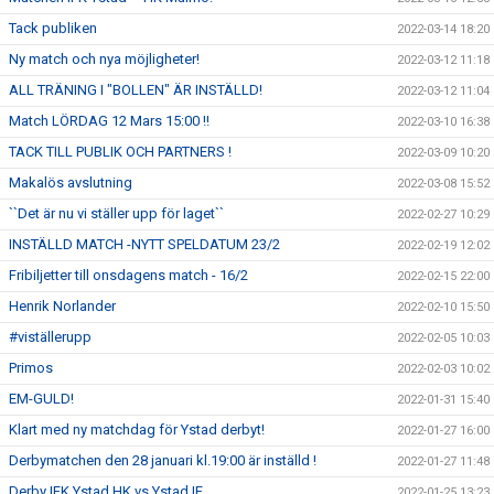
Tack publiken
2022-03-14 18:20
Ny match och nya möjligheter!
2022-03-12 11:18
ALL TRÄNING I "BOLLEN" ÄR INSTÄLLD!
2022-03-12 11:04
Match LÖRDAG 12 Mars 15:00 !!
2022-03-10 16:38
TACK TILL PUBLIK OCH PARTNERS !
2022-03-09 10:20
Makalös avslutning
2022-03-08 15:52
``Det är nu vi ställer upp för laget``
2022-02-27 10:29
INSTÄLLD MATCH -NYTT SPELDATUM 23/2
2022-02-19 12:02
Fribiljetter till onsdagens match - 16/2
2022-02-15 22:00
Henrik Norlander
2022-02-10 15:50
#viställerupp
2022-02-05 10:03
Primos
2022-02-03 10:02
EM-GULD!
2022-01-31 15:40
Klart med ny matchdag för Ystad derbyt!
2022-01-27 16:00
Derbymatchen den 28 januari kl.19:00 är inställd !
2022-01-27 11:48
Derby IFK Ystad HK vs Ystad IF
2022-01-25 13:23