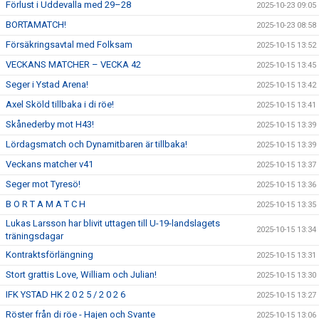
Förlust i Uddevalla med 29–28
2025-10-23 09:05
BORTAMATCH!
2025-10-23 08:58
Försäkringsavtal med Folksam
2025-10-15 13:52
VECKANS MATCHER – VECKA 42
2025-10-15 13:45
Seger i Ystad Arena!
2025-10-15 13:42
Axel Sköld tillbaka i di röe!
2025-10-15 13:41
Skånederby mot H43!
2025-10-15 13:39
Lördagsmatch och Dynamitbaren är tillbaka!
2025-10-15 13:39
Veckans matcher v41
2025-10-15 13:37
Seger mot Tyresö!
2025-10-15 13:36
B O R T A M A T C H
2025-10-15 13:35
Lukas Larsson har blivit uttagen till U-19-landslagets
2025-10-15 13:34
träningsdagar
Kontraktsförlängning
2025-10-15 13:31
Stort grattis Love, William och Julian!
2025-10-15 13:30
IFK YSTAD HK 2 0 2 5 / 2 0 2 6
2025-10-15 13:27
Röster från di röe - Hajen och Svante
2025-10-15 13:06