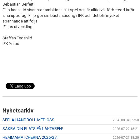
Sebastian Seifert.
Filip har alltid visat stor ambition i sitt spel och är alltid väl förberedd inför
sina uppdrag. Filip gör sin bästa säsong i IFK och det blir mycket
spännande att följa
Filips utveckling.
Staffan Tedenlid
IFK Ystad
Nyhetsarkiv
SPELA HANDBOLL MED OSS
2026-08-04 09:50
SÄKRA DIN PLATS PÅ LÄKTAREN!
2026-07-27 18:21
HEMMAMATCHERNA 2026/27!
2026-07-27 18:20