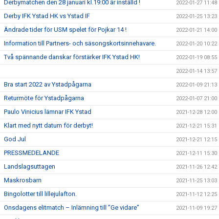
Derbymatchen den 28 januari kl.19:00 är inställd !
2022-01-27 11:48
Derby IFK Ystad HK vs Ystad IF
2022-01-25 13:23
Ändrade tider för USM spelet för Pojkar 14 !
2022-01-21 14:00
Information till Partners- och säsongskortsinnehavare.
2022-01-20 10:22
Två spännande danskar förstärker IFK Ystad HK!
2022-01-19 08:55
2022-01-14 13:57
Bra start 2022 av Ystadpågarna
2022-01-09 21:13
Returmöte för Ystadpågarna
2022-01-07 21:00
Paulo Vinicius lämnar IFK Ystad
2021-12-28 12:00
Klart med nytt datum för derbyt!
2021-12-21 15:31
God Jul
2021-12-21 12:15
PRESSMEDELANDE
2021-12-11 15:30
Landslagsuttagen
2021-11-26 12:42
Maskrosbarn
2021-11-25 13:03
Bingolotter till lillejulafton.
2021-11-12 12:25
Onsdagens elitmatch – Inlämning till ”Ge vidare”
2021-11-09 19:27