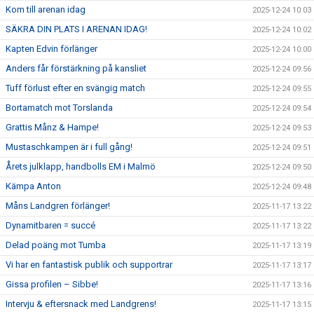
Kom till arenan idag
2025-12-24 10:03
SÄKRA DIN PLATS I ARENAN IDAG!
2025-12-24 10:02
Kapten Edvin förlänger
2025-12-24 10:00
Anders får förstärkning på kansliet
2025-12-24 09:56
Tuff förlust efter en svängig match
2025-12-24 09:55
Bortamatch mot Torslanda
2025-12-24 09:54
Grattis Månz & Hampe!
2025-12-24 09:53
Mustaschkampen är i full gång!
2025-12-24 09:51
Årets julklapp, handbolls EM i Malmö
2025-12-24 09:50
Kämpa Anton
2025-12-24 09:48
Måns Landgren förlänger!
2025-11-17 13:22
Dynamitbaren = succé
2025-11-17 13:22
Delad poäng mot Tumba
2025-11-17 13:19
Vi har en fantastisk publik och supportrar
2025-11-17 13:17
Gissa profilen – Sibbe!
2025-11-17 13:16
Intervju & eftersnack med Landgrens!
2025-11-17 13:15