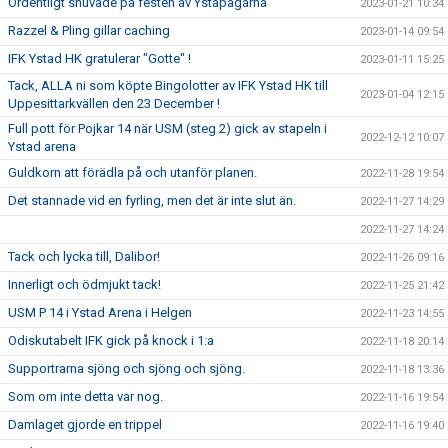
Ordentligt snuvade på festen av Ystapågarna
2023-01-21 10:34
Razzel & Pling gillar caching
2023-01-14 09:54
IFK Ystad HK gratulerar "Gotte" !
2023-01-11 15:25
Tack, ALLA ni som köpte Bingolotter av IFK Ystad HK till
2023-01-04 12:15
Uppesittarkvällen den 23 December !
Full pott för Pojkar 14 när USM (steg 2) gick av stapeln i
2022-12-12 10:07
Ystad arena
Guldkorn att förädla på och utanför planen.
2022-11-28 19:54
Det stannade vid en fyrling, men det är inte slut än.
2022-11-27 14:29
2022-11-27 14:24
Tack och lycka till, Dalibor!
2022-11-26 09:16
Innerligt och ödmjukt tack!
2022-11-25 21:42
USM P 14 i Ystad Arena i Helgen
2022-11-23 14:55
Odiskutabelt IFK gick på knock i 1:a
2022-11-18 20:14
Supportrarna sjöng och sjöng och sjöng.
2022-11-18 13:36
Som om inte detta var nog.
2022-11-16 19:54
Damlaget gjorde en trippel
2022-11-16 19:40