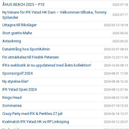
ÅHUS BEACH 2025 – P13
2025-07-18
Ny tränare för IFK Ystad HK Dam – Välkommen tillbaka, Tommy
2025-07-17
Sjölander
Uttagna till Riksläger
2025-05-13 18:18
Stort grattis Malte
2025-04-26
Avtackning
2025-04-25
Dataintrång hos SportAdmin
2025-02-07 08:43
Fin utmärkelse till Fredrik Petersen
2024-12-23 11:44
IFKs webbutik är nu uppdaterad med årets kollektion!
2024-10-04 08:13
Sponsorgolf 2024
2024-08-31 17:00
Ny styrelse klar!
2024-08-28 16:20
IFK Ystad Open 2024
2024-08-15 07:46
Kings Head
2024-08-02 13:38
Sommarrea
2024-07-18 10:53
Crazy Party med IFK & Perikles 27 juli
2024-06-18 13:27
Kvalmatch IFK Ystad HK vs RP Linköping
2024-04-12 20:07