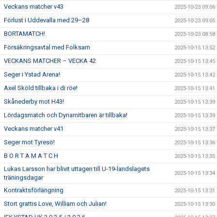
Veckans matcher v43
2025-10-23 09:06
Förlust i Uddevalla med 29–28
2025-10-23 09:05
BORTAMATCH!
2025-10-23 08:58
Försäkringsavtal med Folksam
2025-10-15 13:52
VECKANS MATCHER – VECKA 42
2025-10-15 13:45
Seger i Ystad Arena!
2025-10-15 13:42
Axel Sköld tillbaka i di röe!
2025-10-15 13:41
Skånederby mot H43!
2025-10-15 13:39
Lördagsmatch och Dynamitbaren är tillbaka!
2025-10-15 13:39
Veckans matcher v41
2025-10-15 13:37
Seger mot Tyresö!
2025-10-15 13:36
B O R T A M A T C H
2025-10-15 13:35
Lukas Larsson har blivit uttagen till U-19-landslagets
2025-10-15 13:34
träningsdagar
Kontraktsförlängning
2025-10-15 13:31
Stort grattis Love, William och Julian!
2025-10-15 13:30