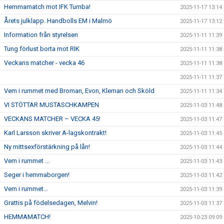
Hemmamatch mot IFK Tumba!
2025-11-17 13:14
Årets julklapp. Handbolls EM i Malmö
2025-11-17 13:12
Information från styrelsen
2025-11-11 11:39
Tung förlust borta mot RIK
2025-11-11 11:38
Veckans matcher - vecka 46
2025-11-11 11:38
2025-11-11 11:37
Vem i rummet med Broman, Evon, Kleman och Sköld
2025-11-11 11:34
VI STÖTTAR MUSTASCHKAMPEN
2025-11-03 11:48
VECKANS MATCHER – VECKA 45!
2025-11-03 11:47
Karl Larsson skriver A-lagskontrakt!
2025-11-03 11:45
Ny mittsexförstärkning på lån!
2025-11-03 11:44
Vem i rummet ...
2025-11-03 11:43
Seger i hemmaborgen!
2025-11-03 11:42
Vem i rummet…
2025-11-03 11:39
Grattis på födelsedagen, Melvin!
2025-11-03 11:37
HEMMAMATCH!
2025-10-23 09:09