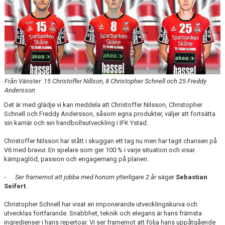
Från Vänster: 15 Christoffer Nillson, 8 Christopher Schnell och 25 Freddy
Andersson
Det är med glädje vi kan meddela att Christoffer Nilsson, Christopher
Schnell och Freddy Andersson, såsom egna produkter, väljer att fortsätta
sin karriär och sin handbollsutveckling i IFK Ystad.
Christoffer Nilsson har stått i skuggan ett tag nu men har tagit chansen på
V6 med bravur. En spelare som ger 100 % i varje situation och visar
kämpaglöd, passion och engagemang på planen.
-
Ser framemot att jobba med honom ytterligare 2 år
säger
Sebastian
Seifert
.
Christopher Schnell har visat en imponerande utvecklingskurva och
utvecklas fortfarande. Snabbhet, teknik och elegans är hans främsta
ingredienser i hans repertoar. Vi ser framemot att följa hans uppåtgående