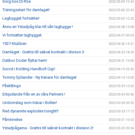
Sorg hos Di Röe
2022-05-09 15:43
Träningsstart för damlaget!
2022-05-06 22:43
Lagbygget fortsätter!
2022-05-02 12:20
Ännu en Ystadpåg klar till vårt lagbygge !
2022-04-28 13:08
Vi fortsätter lagbygget.
2022-04-27 09:03
1927-Klubben
2022-04-26 14:21
Damlaget - Grattis till säkrat kontrakt i divison 3
2022-04-23 18:24
Dalibor Doder flyttar hem!
2022-04-21 15:00
Succé i Kolding Handboll Cup!
2022-04-19 22:45
Tommy Sjölander - Ny tränare för damlaget
2022-04-14 15:00
PåskBingo
2022-03-29 15:02
Erbjudande från en av våra Partners !
2022-03-24 09:36
Undomslag som tränar i Bollen!
2022-03-24 09:35
Red dynamite explodes tonight!!
2022-03-23 17:12
Påminnelse
2022-03-21 16:52
Ystadpågarna - Grattis till säkrat kontrakt i division 2!
2022-03-20 20:54