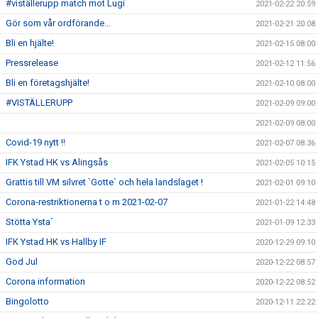
#viställerupp match mot Lugi
2021-02-22 20:59
Gör som vår ordförande...
2021-02-21 20:08
Bli en hjälte!
2021-02-15 08:00
Pressrelease
2021-02-12 11:56
Bli en företagshjälte!
2021-02-10 08:00
#VISTÄLLERUPP
2021-02-09 09:00
2021-02-09 08:00
Covid-19 nytt !!
2021-02-07 08:36
IFK Ystad HK vs Alingsås
2021-02-05 10:15
Grattis till VM silvret `Gotte` och hela landslaget !
2021-02-01 09:10
Corona-restriktionerna t o m 2021-02-07
2021-01-22 14:48
Stötta Ysta´
2021-01-09 12:33
IFK Ystad HK vs Hallby IF
2020-12-29 09:10
God Jul
2020-12-22 08:57
Corona information
2020-12-22 08:52
Bingolotto
2020-12-11 22:22