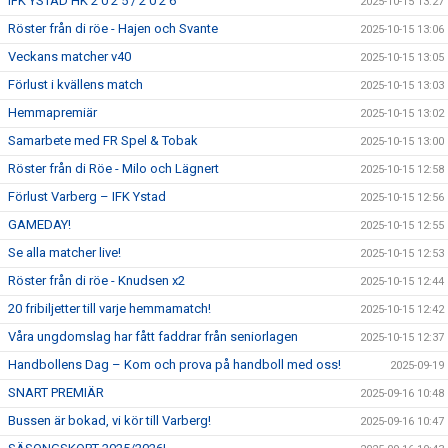
IFK YSTAD HK 2 0 2 5 / 2 0 2 6
2025-10-15 13:27
Röster från di röe - Hajen och Svante
2025-10-15 13:06
Veckans matcher v40
2025-10-15 13:05
Förlust i kvällens match
2025-10-15 13:03
Hemmapremiär
2025-10-15 13:02
Samarbete med FR Spel & Tobak
2025-10-15 13:00
Röster från di Röe - Milo och Lägnert
2025-10-15 12:58
Förlust Varberg – IFK Ystad
2025-10-15 12:56
GAMEDAY!
2025-10-15 12:55
Se alla matcher live!
2025-10-15 12:53
Röster från di röe - Knudsen x2
2025-10-15 12:44
20 fribiljetter till varje hemmamatch!
2025-10-15 12:42
Våra ungdomslag har fått faddrar från seniorlagen
2025-10-15 12:37
Handbollens Dag – Kom och prova på handboll med oss!
2025-09-19
SNART PREMIÄR
2025-09-16 10:48
Bussen är bokad, vi kör till Varberg!
2025-09-16 10:47