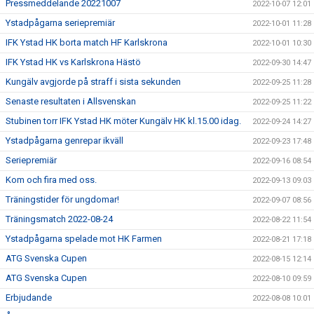
Pressmeddelande 20221007
2022-10-07 12:01
Ystadpågarna seriepremiär
2022-10-01 11:28
IFK Ystad HK borta match HF Karlskrona
2022-10-01 10:30
IFK Ystad HK vs Karlskrona Hästö
2022-09-30 14:47
Kungälv avgjorde på straff i sista sekunden
2022-09-25 11:28
Senaste resultaten i Allsvenskan
2022-09-25 11:22
Stubinen torr IFK Ystad HK möter Kungälv HK kl.15.00 idag.
2022-09-24 14:27
Ystadpågarna genrepar ikväll
2022-09-23 17:48
Seriepremiär
2022-09-16 08:54
Kom och fira med oss.
2022-09-13 09:03
Träningstider för ungdomar!
2022-09-07 08:56
Träningsmatch 2022-08-24
2022-08-22 11:54
Ystadpågarna spelade mot HK Farmen
2022-08-21 17:18
ATG Svenska Cupen
2022-08-15 12:14
ATG Svenska Cupen
2022-08-10 09:59
Erbjudande
2022-08-08 10:01