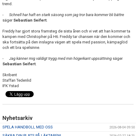
trend.
-
Schnell har haft en stark säsong som jag tror bara kommer bli bättre
säger
Sebastian Seifert
.
Freddy har gjort stora framsteg de sista åren och vi vet att han kommer ta
kampen med Christopher på H6. Freddy tar chansen när den kommer och
ska fortsätta på den inslagna vägen att spela med passion, kämpaglöd
och ett bra spelsinne.
-
Jag känner mig väldigt trygg med min högerkant uppsättning
säger
Sebastian Seifert
.
Skribent
Staffan Tedenlid
IFK Ystad
Nyhetsarkiv
SPELA HANDBOLL MED OSS
2026-08-04 09:50
SÄKRA DIN PLATS PÅ LÄKTAREN!
2026-07-27 18:21