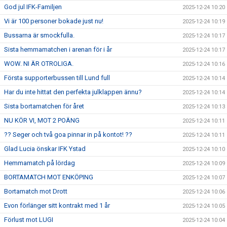
God jul IFK-Familjen
2025-12-24 10:20
Vi är 100 personer bokade just nu!
2025-12-24 10:19
Bussarna är smockfulla.
2025-12-24 10:17
Sista hemmamatchen i arenan för i år
2025-12-24 10:17
WOW. NI ÄR OTROLIGA.
2025-12-24 10:16
Första supporterbussen till Lund full
2025-12-24 10:14
Har du inte hittat den perfekta julklappen ännu?
2025-12-24 10:14
Sista bortamatchen för året
2025-12-24 10:13
NU KÖR VI, MOT 2 POÄNG
2025-12-24 10:11
?? Seger och två goa pinnar in på kontot! ??
2025-12-24 10:11
Glad Lucia önskar IFK Ystad
2025-12-24 10:10
Hemmamatch på lördag
2025-12-24 10:09
BORTAMATCH MOT ENKÖPING
2025-12-24 10:07
Bortamatch mot Drott
2025-12-24 10:06
Evon förlänger sitt kontrakt med 1 år
2025-12-24 10:05
Förlust mot LUGI
2025-12-24 10:04