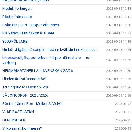
SÄSONGSKORT 2025/2026!
2025-09-16 10:43
Fredrik förlänger!
2025-09-16 10:43
Röster från di röe
2025-09-16 10:41
Boka din plats i supporterbussen
2025-09-16 10:38
IFK Ystad + Fritidskortet = Sant
2025-09-16 10:37
3000 FÖLJARE!
2025-09-08 11:35
Nu kör vi igång säsongen med en kväll du inte vill missa!
2025-09-08 11:34
Intressekoll, Supporterbuss till premiärmatchen mot
2025-09-08 11:32
Varberg!
HEMMAMATCHER I ALLSVENSKAN 25/26
2025-09-08 11:30
Himlen är fortfarande röd!
2025-09-08 11:29
Träningstider säsong 25/26
2025-09-03 11:36
SÄSONGSKORT 2025/2026
2025-09-03 10:38
Röster från di Röe - Melker & Melvin
2025-09-02
VI ÄR BÄST I STAN!
2025-09-01
DERBYSEGER
2025-08-31
Vi kommer, kommer ni?
2025-08-29