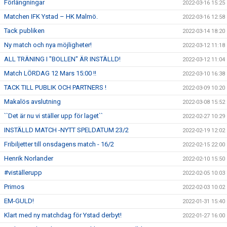
Förlängningar
2022-03-16 15:25
Matchen IFK Ystad – HK Malmö.
2022-03-16 12:58
Tack publiken
2022-03-14 18:20
Ny match och nya möjligheter!
2022-03-12 11:18
ALL TRÄNING I "BOLLEN" ÄR INSTÄLLD!
2022-03-12 11:04
Match LÖRDAG 12 Mars 15:00 !!
2022-03-10 16:38
TACK TILL PUBLIK OCH PARTNERS !
2022-03-09 10:20
Makalös avslutning
2022-03-08 15:52
``Det är nu vi ställer upp för laget``
2022-02-27 10:29
INSTÄLLD MATCH -NYTT SPELDATUM 23/2
2022-02-19 12:02
Fribiljetter till onsdagens match - 16/2
2022-02-15 22:00
Henrik Norlander
2022-02-10 15:50
#viställerupp
2022-02-05 10:03
Primos
2022-02-03 10:02
EM-GULD!
2022-01-31 15:40
Klart med ny matchdag för Ystad derbyt!
2022-01-27 16:00