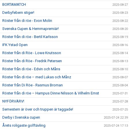
BORTAMATCH
2025-08-27
Derbyfebern stiger!
2025-08-23
Röster från di röe - Evon Molin
2025-08-22
Svenska Cupen & Hemmapremiär!
2025-08-20
Röster från di röe - Bertil Karlsson
2025-08-19
IFK Ystad Open
2025-08-16
Röster från di Röe - Lowe Knutsson
2025-08-14
Röster från di Röe - Fredrik Petersen
2025-08-13
Röster från di röe - Edvin och Måns
2025-08-10
Röster från di röe – med Lukas och Månz
2025-08-07
Röster från Di Röe - Rasmus Broman
2025-08-04
Röster från di röe – Hampus Dinne Nilsson & Vilhelm Ernst
2025-07-31
NYFÖRVÄRV!
2025-07-28
Semestern är över och truppen är taggade!
2025-07-25
Derby i Svenska cupen
2025-07-24 22:39
Årets roligaste golftävling
2025-07-24 17:13