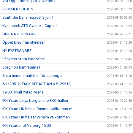
VM-Uppladdning 24 November.
2023-06-09 10:00
SUMMER EDITION
2023-06-08 15:12
Starttider Dynamitracet 3 juni !
2023-05-30 06:00
Kvalmatch ATG Svenska Cupen !
2023-05-09 16:59
UNGA NYFÖRVÄRV
2023-04-26 17:11
Öppet brev från styrelsen
2023-04-21 15:28
NY FYSTRÄNARE
2023-04-12 14:28
Påskens Stora Bingofest !
2023-04-02 14:45
Sorg hos kamraterna !
2023-04-01 09:03
Sista hemmamatchen för säsongen
2023-03-18 11:10
&#129512; TACK SEBASTIAN &#129512;
2023-03-14 15:25
19:00 i kväll Ystad Arena.
2023-03-01 17:36
IFK Ystad:s nya borg är inte EKO-hallen
2023-02-09 20:35
IFK Ystad HK hälsar Rasmus välkommen!
2023-01-27 09:59
IFK Ystad HK hälsar Vilhelm välkommen!
2023-01-27 09:57
IFK Ystad mot Varberg 15.00
2023-01-21 12:47