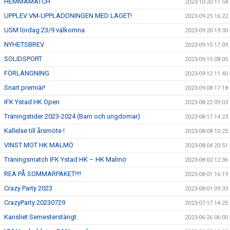
HEMMAMATCH
2023-10-20 11:58
UPPLEV VM-UPPLADDNINGEN MED LAGET!
2023-09-25 16:22
USM lördag 23/9 välkomna
2023-09-20 19:30
NYHETSBREV
2023-09-15 17:09
SOLIDSPORT
2023-09-15 08:05
FÖRLÄNGNING
2023-09-12 11:40
Snart premiär!
2023-09-08 17:18
IFK Ystad HK Open
2023-08-22 09:03
Träningstider 2023-2024 (Barn och ungdomar)
2023-08-17 14:23
Kallelse till årsmöte !
2023-08-08 10:25
VINST MOT HK MALMÖ
2023-08-04 20:51
Träningsmatch IFK Ystad HK – HK Malmö
2023-08-02 12:36
REA PÅ SOMMARPAKET!!!!
2023-08-01 16:19
Crazy Party 2023
2023-08-01 09:33
CrazyParty 20230729
2023-07-17 14:25
Kansliet Semesterstängt.
2023-06-26 06:00