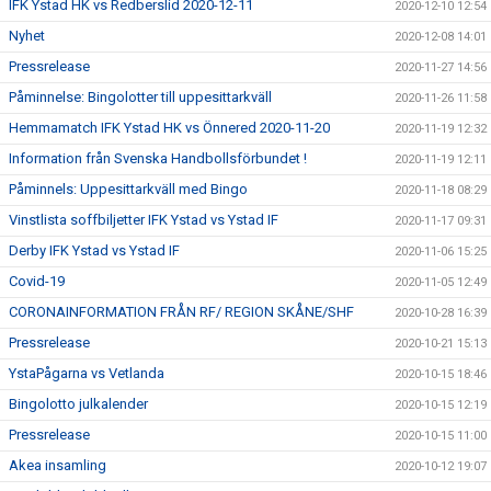
IFK Ystad HK vs Redberslid 2020-12-11
2020-12-10 12:54
Nyhet
2020-12-08 14:01
Pressrelease
2020-11-27 14:56
Påminnelse: Bingolotter till uppesittarkväll
2020-11-26 11:58
Hemmamatch IFK Ystad HK vs Önnered 2020-11-20
2020-11-19 12:32
Information från Svenska Handbollsförbundet !
2020-11-19 12:11
Påminnels: Uppesittarkväll med Bingo
2020-11-18 08:29
Vinstlista soffbiljetter IFK Ystad vs Ystad IF
2020-11-17 09:31
Derby IFK Ystad vs Ystad IF
2020-11-06 15:25
Covid-19
2020-11-05 12:49
CORONAINFORMATION FRÅN RF/ REGION SKÅNE/SHF
2020-10-28 16:39
Pressrelease
2020-10-21 15:13
YstaPågarna vs Vetlanda
2020-10-15 18:46
Bingolotto julkalender
2020-10-15 12:19
Pressrelease
2020-10-15 11:00
Akea insamling
2020-10-12 19:07