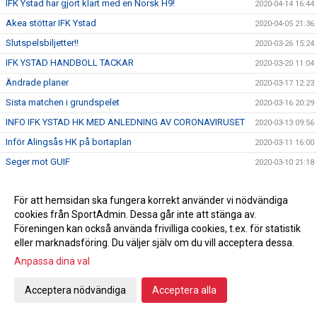
IFK Ystad har gjort klart med en Norsk H9!
2020-04-14 16:44
Akea stöttar IFK Ystad
2020-04-05 21:36
Slutspelsbiljetter!!
2020-03-26 15:24
IFK YSTAD HANDBOLL TACKAR
2020-03-20 11:04
Ändrade planer
2020-03-17 12:23
Sista matchen i grundspelet
2020-03-16 20:29
INFO IFK YSTAD HK MED ANLEDNING AV CORONAVIRUSET
2020-03-13 09:56
Inför Alingsås HK på bortaplan
2020-03-11 16:00
Seger mot GUIF
2020-03-10 21:18
Inför GUIF hemma
2020-03-09 17:30
För att hemsidan ska fungera korrekt använder vi nödvändiga
Damlagets första spelare klara
2020-03-09 11:55
cookies från SportAdmin. Dessa går inte att stänga av.
Inför Redbergslids IK borta
2020-03-04 16:00
Föreningen kan också använda frivilliga cookies, t.ex. för statistik
Seger mot HK Varberg
2020-03-02 21:30
eller marknadsföring. Du väljer själv om du vill acceptera dessa.
Etablerad målvakt med Internationell erfarenhet klar för IFK
Anpassa dina val
2020-03-02 18:30
Ystad !
Acceptera nödvändiga
Acceptera alla
Inför HK Varberg på hemmaplan
2020-03-02 15:11
Pusselbitarna börja falla på plats
2020-02-29 18:47