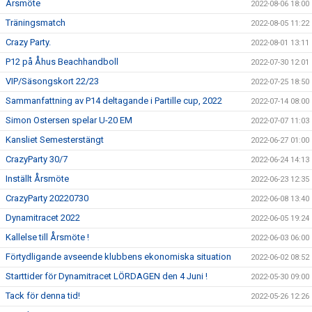
Årsmöte
2022-08-06 18:00
Träningsmatch
2022-08-05 11:22
Crazy Party.
2022-08-01 13:11
P12 på Åhus Beachhandboll
2022-07-30 12:01
VIP/Säsongskort 22/23
2022-07-25 18:50
Sammanfattning av P14 deltagande i Partille cup, 2022
2022-07-14 08:00
Simon Ostersen spelar U-20 EM
2022-07-07 11:03
Kansliet Semesterstängt
2022-06-27 01:00
CrazyParty 30/7
2022-06-24 14:13
Inställt Årsmöte
2022-06-23 12:35
CrazyParty 20220730
2022-06-08 13:40
Dynamitracet 2022
2022-06-05 19:24
Kallelse till Årsmöte !
2022-06-03 06:00
Förtydligande avseende klubbens ekonomiska situation
2022-06-02 08:52
Starttider för Dynamitracet LÖRDAGEN den 4 Juni !
2022-05-30 09:00
Tack för denna tid!
2022-05-26 12:26