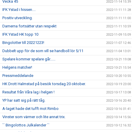
Vecka 45
2022-11-14 15:39
IFK Ystad i hissen....
2022-11-11 11:28
Positiv utveckling.
2022-11-11 11:00
Damerna fortsätter utan respekt
2022-11-11 10:59
IFK Ystad HK topp 10
2022-11-09 15:09
Bingolotter till 20221223!
2022-11-07 12:46
Dubbelt upp för de som vill se handboll lör 5/11
2022-11-04 13:01
Spelare kommer spelare går......
2022-10-21 19:08
Helgens matcher!
2022-10-21 15:54
Pressmeddelande
2022-10-20 10:55
HK Drott Halmstad på besök torsdag 20 oktober.
2022-10-19 23:00
Resultat från Våra lag i helgen !
2022-10-17 13:08
YP har satt sig på rätt tåg.
2022-10-16 20:40
A-laget hade det tufft mot Rimbo
2022-10-16 01:41
Vinster som värmer och lite annat trix.
2022-10-14 15:56
`` Bingolottos Julkalender ``
2022-10-12 16:32