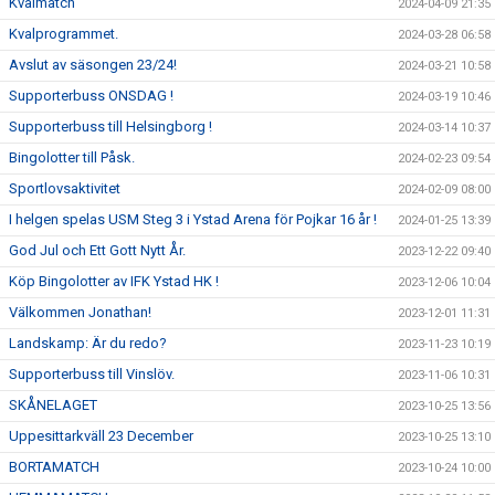
Kvalmatch
2024-04-09 21:35
Kvalprogrammet.
2024-03-28 06:58
Avslut av säsongen 23/24!
2024-03-21 10:58
Supporterbuss ONSDAG !
2024-03-19 10:46
Supporterbuss till Helsingborg !
2024-03-14 10:37
Bingolotter till Påsk.
2024-02-23 09:54
Sportlovsaktivitet
2024-02-09 08:00
I helgen spelas USM Steg 3 i Ystad Arena för Pojkar 16 år !
2024-01-25 13:39
God Jul och Ett Gott Nytt År.
2023-12-22 09:40
Köp Bingolotter av IFK Ystad HK !
2023-12-06 10:04
Välkommen Jonathan!
2023-12-01 11:31
Landskamp: Är du redo?
2023-11-23 10:19
Supporterbuss till Vinslöv.
2023-11-06 10:31
SKÅNELAGET
2023-10-25 13:56
Uppesittarkväll 23 December
2023-10-25 13:10
BORTAMATCH
2023-10-24 10:00