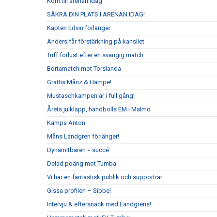
Kom till arenan idag
SÄKRA DIN PLATS I ARENAN IDAG!
Kapten Edvin förlänger
Anders får förstärkning på kansliet
Tuff förlust efter en svängig match
Bortamatch mot Torslanda
Grattis Månz & Hampe!
Mustaschkampen är i full gång!
Årets julklapp, handbolls EM i Malmö
Kämpa Anton
Måns Landgren förlänger!
Dynamitbaren = succé
Delad poäng mot Tumba
Vi har en fantastisk publik och supportrar
Gissa profilen – Sibbe!
Intervju & eftersnack med Landgrens!