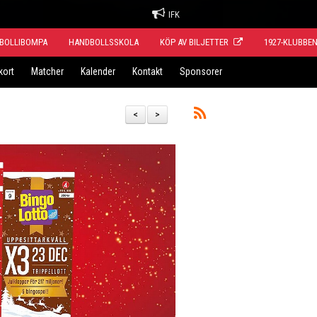
IFK
BOLLIBOMPA
HANDBOLLSSKOLA
KÖP AV BILJETTER
1927-KLUBBE
kort
Matcher
Kalender
Kontakt
Sponsorer
<
>