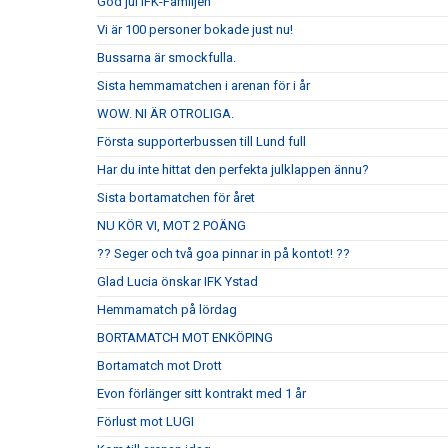
God jul IFK-Familjen
Vi är 100 personer bokade just nu!
Bussarna är smockfulla.
Sista hemmamatchen i arenan för i år
WOW. NI ÄR OTROLIGA.
Första supporterbussen till Lund full
Har du inte hittat den perfekta julklappen ännu?
Sista bortamatchen för året
NU KÖR VI, MOT 2 POÄNG
?? Seger och två goa pinnar in på kontot! ??
Glad Lucia önskar IFK Ystad
Hemmamatch på lördag
BORTAMATCH MOT ENKÖPING
Bortamatch mot Drott
Evon förlänger sitt kontrakt med 1 år
Förlust mot LUGI