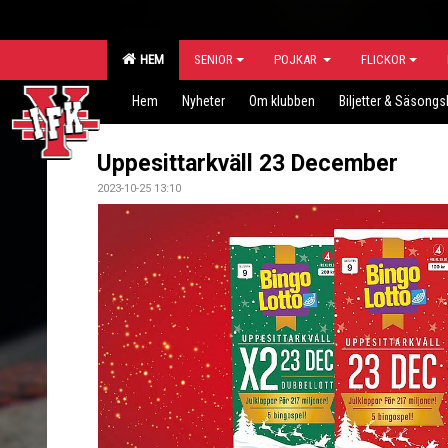
HEM
SENIOR
POJKAR
FLICKOR
Hem
Nyheter
Om klubben
Biljetter & Säsongs
Uppesittarkväll 23 December
2023-10-25 13:10