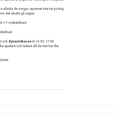
plats såvida de övriga i spannet inte tar poäng
t om det skulle gå vägen.
h +7 i målskillnad
skillnad
30 och
dynamitbaren
kl.13.30- 17.00
ika spelare och ledare då de inte har fler
lsfest.