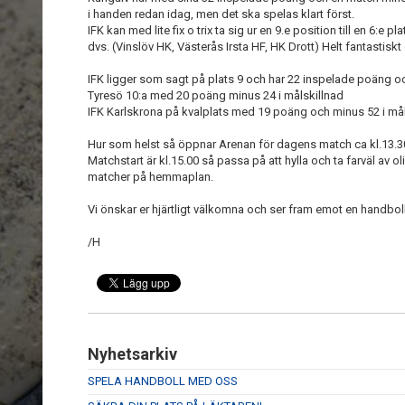
i handen redan idag, men det ska spelas klart först.
IFK kan med lite fix o trix ta sig ur en 9.e position till en 6:e 
dvs. (Vinslöv HK, Västerås Irsta HF, HK Drott) Helt fantastisk
IFK ligger som sagt på plats 9 och har 22 inspelade poäng oc
Tyresö 10:a med 20 poäng minus 24 i målskillnad
IFK Karlskrona på kvalplats med 19 poäng och minus 52 i mål
Hur som helst så öppnar Arenan för dagens match ca kl.13.
Matchstart är kl.15.00 så passa på att hylla och ta farväl av ol
matcher på hemmaplan.
Vi önskar er hjärtligt välkomna och ser fram emot en handbol
/H
Nyhetsarkiv
SPELA HANDBOLL MED OSS