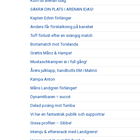
Kom till arenan idag
SÄKRA DIN PLATS I ARENAN IDAG!
Kapten Edvin förlänger
Anders får förstärkning på kansliet
Tuff förlust efter en svängig match
Bortamatch mot Torslanda
Grattis Månz & Hampe!
Mustaschkampen är i full gång!
Årets julklapp, handbolls EM i Malmö
Kämpa Anton
Måns Landgren förlänger!
Dynamitbaren = succé
Delad poäng mot Tumba
Vi har en fantastisk publik och supportrar
Gissa profilen – Sibbe!
Intervju & eftersnack med Landgrens!