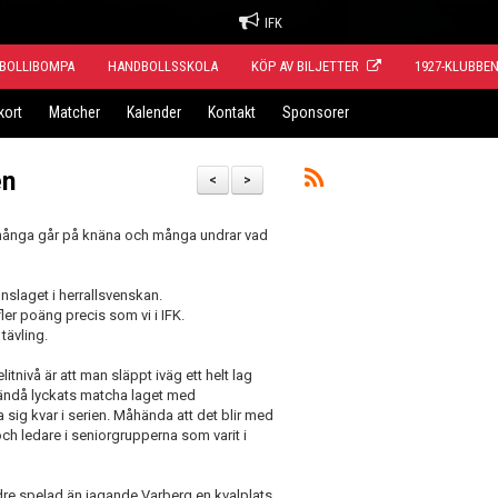
IFK
BOLLIBOMPA
HANDBOLLSSKOLA
KÖP AV BILJETTER
1927-KLUBBE
kort
Matcher
Kalender
Kontakt
Sponsorer
en
<
>
 många går på knäna och många undrar vad
slaget i herrallsvenskan.
ler poäng precis som vi i IFK.
tävling.
tnivå är att man släppt iväg ett helt lag
ändå lyckats matcha laget med
a sig kvar i serien. Måhända att det blir med
 och ledare i seniorgrupperna som varit i
re spelad än jagande Varberg en kvalplats