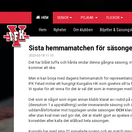
HEM
SENIOR
POJKAR
FLICKOR
Hem
Nyheter
Om klubben
Biljetter & Säsongs
Sista hemmamatchen för säsong
2023-03-18 11:10
Det har blåst tuffa och hårda vindar denna gångna säsong,
kommer att ske.
Men vi kan börja med dagens hemmamatch för representation
IFK Ystad möter ett hungrigt Kungälvs HK som givetvis vill ta f
Vi spelar för att vinna för det är väl det som är meningen med 
Det som är något som ingen annan klubb klarat av i nutid på eli
(dessutom 1:a uppställning) under innevarande säsong och 
uddamålsförluster mot topplagen under säsongen
OCH
klar
eller utan kval men vad gör det, det är starkt gjort av spelare
korselden eller kalla det stålbad hela säsongen.
Kungälv har med sina 32 inspelade poäng och en match mind