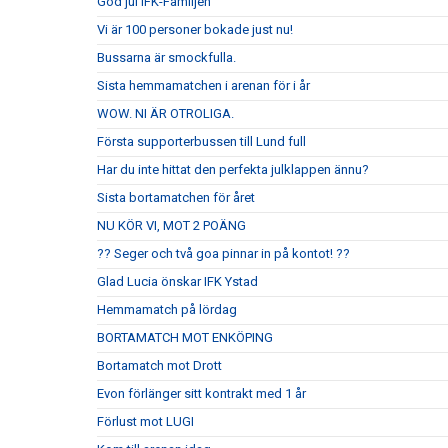
God jul IFK-Familjen
Vi är 100 personer bokade just nu!
Bussarna är smockfulla.
Sista hemmamatchen i arenan för i år
WOW. NI ÄR OTROLIGA.
Första supporterbussen till Lund full
Har du inte hittat den perfekta julklappen ännu?
Sista bortamatchen för året
NU KÖR VI, MOT 2 POÄNG
?? Seger och två goa pinnar in på kontot! ??
Glad Lucia önskar IFK Ystad
Hemmamatch på lördag
BORTAMATCH MOT ENKÖPING
Bortamatch mot Drott
Evon förlänger sitt kontrakt med 1 år
Förlust mot LUGI