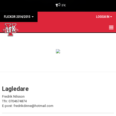
IFK
FLICKOR 2014/2015
LOGGA IN
HEM
KALENDER
MATCHER
TRUPPEN
Lagledare
Fredrik Nilsson
Tfn: 0704674874
E-post: fredrikdinne@hotmail.com