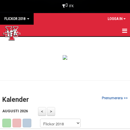
IFK
FLICKOR 2018
LOGGA IN
HEM
NYHETER
KALENDER
MATCHER
TRUPPEN
Kalender
Prenumerera >>
BILDGALLERI
AUGUSTI 2026
DOKUMENT