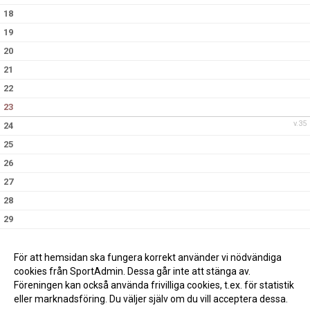
18
19
20
21
22
23
v.35
24
25
26
27
28
29
30
v.36
31
För att hemsidan ska fungera korrekt använder vi nödvändiga
cookies från SportAdmin. Dessa går inte att stänga av.
Föreningen kan också använda frivilliga cookies, t.ex. för statistik
eller marknadsföring. Du väljer själv om du vill acceptera dessa.