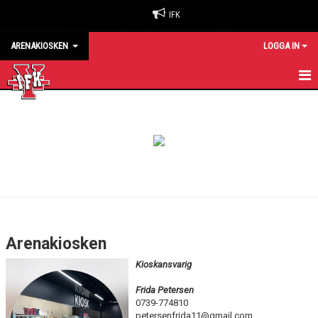
IFK
ARENAKIOSKEN
LOGGA IN
HEM
KALENDER
Arenakiosken
Kioskansvarig
Frida Petersen
0739-774810
petersenfrida11@gmail.com