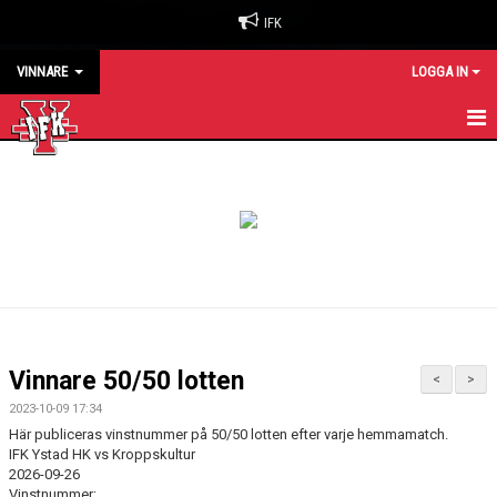
IFK
VINNARE
LOGGA IN
HEM
Vinnare 50/50 lotten
<
>
2023-10-09 17:34
Här publiceras vinstnummer på 50/50 lotten efter varje hemmamatch.
IFK Ystad HK vs Kroppskultur
2026-09-26
Vinstnummer: