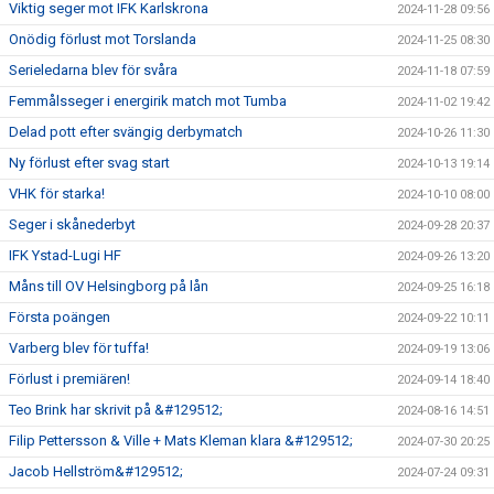
Viktig seger mot IFK Karlskrona
2024-11-28 09:56
Onödig förlust mot Torslanda
2024-11-25 08:30
Serieledarna blev för svåra
2024-11-18 07:59
Femmålsseger i energirik match mot Tumba
2024-11-02 19:42
Delad pott efter svängig derbymatch
2024-10-26 11:30
Ny förlust efter svag start
2024-10-13 19:14
VHK för starka!
2024-10-10 08:00
Seger i skånederbyt
2024-09-28 20:37
IFK Ystad-Lugi HF
2024-09-26 13:20
Måns till OV Helsingborg på lån
2024-09-25 16:18
Första poängen
2024-09-22 10:11
Varberg blev för tuffa!
2024-09-19 13:06
Förlust i premiären!
2024-09-14 18:40
Teo Brink har skrivit på &#129512;
2024-08-16 14:51
Filip Pettersson & Ville + Mats Kleman klara &#129512;
2024-07-30 20:25
Jacob Hellström&#129512;
2024-07-24 09:31