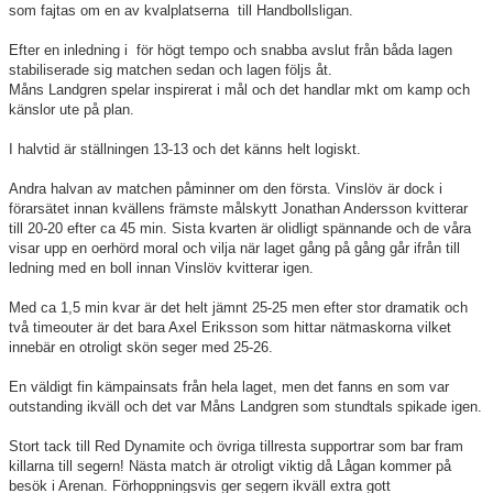
som fajtas om en av kvalplatserna till Handbollsligan.
Efter en inledning i för högt tempo och snabba avslut från båda lagen
stabiliserade sig matchen sedan och lagen följs åt.
Måns Landgren spelar inspirerat i mål och det handlar mkt om kamp och
känslor ute på plan.
I halvtid är ställningen 13-13 och det känns helt logiskt.
Andra halvan av matchen påminner om den första. Vinslöv är dock i
förarsätet innan kvällens främste målskytt Jonathan Andersson kvitterar
till 20-20 efter ca 45 min. Sista kvarten är olidligt spännande och de våra
visar upp en oerhörd moral och vilja när laget gång på gång går ifrån till
ledning med en boll innan Vinslöv kvitterar igen.
Med ca 1,5 min kvar är det helt jämnt 25-25 men efter stor dramatik och
två timeouter är det bara Axel Eriksson som hittar nätmaskorna vilket
innebär en otroligt skön seger med 25-26.
En väldigt fin kämpainsats från hela laget, men det fanns en som var
outstanding ikväll och det var Måns Landgren som stundtals spikade igen.
Stort tack till Red Dynamite och övriga tillresta supportrar som bar fram
killarna till segern! Nästa match är otroligt viktig då Lågan kommer på
besök i Arenan. Förhoppningsvis ger segern ikväll extra gott