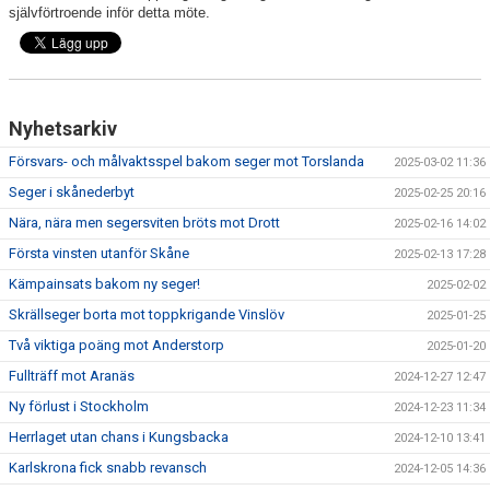
självförtroende inför detta möte.
Nyhetsarkiv
Försvars- och målvaktsspel bakom seger mot Torslanda
2025-03-02 11:36
Seger i skånederbyt
2025-02-25 20:16
Nära, nära men segersviten bröts mot Drott
2025-02-16 14:02
Första vinsten utanför Skåne
2025-02-13 17:28
Kämpainsats bakom ny seger!
2025-02-02
Skrällseger borta mot toppkrigande Vinslöv
2025-01-25
Två viktiga poäng mot Anderstorp
2025-01-20
Fullträff mot Aranäs
2024-12-27 12:47
Ny förlust i Stockholm
2024-12-23 11:34
Herrlaget utan chans i Kungsbacka
2024-12-10 13:41
Karlskrona fick snabb revansch
2024-12-05 14:36