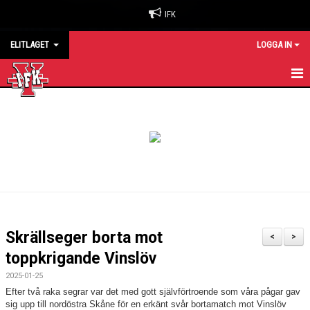
IFK
ELITLAGET
LOGGA IN
HEM
NYHETER
KALENDER
MATCHER
TRUPPEN
Skrällseger borta mot
<
>
KONTAKT
toppkrigande Vinslöv
2025-01-25
Efter två raka segrar var det med gott självförtroende som våra pågar gav
sig upp till nordöstra Skåne för en erkänt svår bortamatch mot Vinslöv