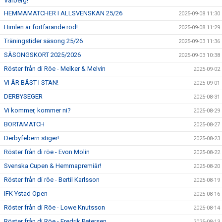
Varberg!
HEMMAMATCHER I ALLSVENSKAN 25/26
2025-09-08 11:30
Himlen är fortfarande röd!
2025-09-08 11:29
Träningstider säsong 25/26
2025-09-03 11:36
SÄSONGSKORT 2025/2026
2025-09-03 10:38
Röster från di Röe - Melker & Melvin
2025-09-02
VI ÄR BÄST I STAN!
2025-09-01
DERBYSEGER
2025-08-31
Vi kommer, kommer ni?
2025-08-29
BORTAMATCH
2025-08-27
Derbyfebern stiger!
2025-08-23
Röster från di röe - Evon Molin
2025-08-22
Svenska Cupen & Hemmapremiär!
2025-08-20
Röster från di röe - Bertil Karlsson
2025-08-19
IFK Ystad Open
2025-08-16
Röster från di Röe - Lowe Knutsson
2025-08-14
Röster från di Röe - Fredrik Petersen
2025-08-13