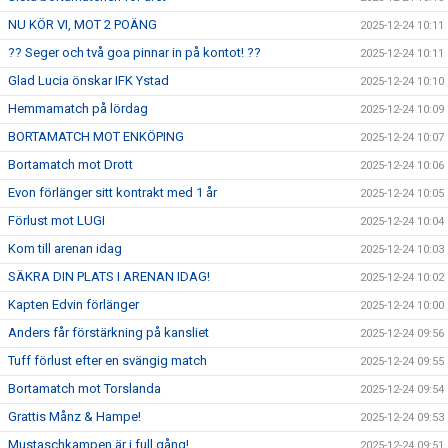
NU KÖR VI, MOT 2 POÄNG
2025-12-24 10:11
?? Seger och två goa pinnar in på kontot! ??
2025-12-24 10:11
Glad Lucia önskar IFK Ystad
2025-12-24 10:10
Hemmamatch på lördag
2025-12-24 10:09
BORTAMATCH MOT ENKÖPING
2025-12-24 10:07
Bortamatch mot Drott
2025-12-24 10:06
Evon förlänger sitt kontrakt med 1 år
2025-12-24 10:05
Förlust mot LUGI
2025-12-24 10:04
Kom till arenan idag
2025-12-24 10:03
SÄKRA DIN PLATS I ARENAN IDAG!
2025-12-24 10:02
Kapten Edvin förlänger
2025-12-24 10:00
Anders får förstärkning på kansliet
2025-12-24 09:56
Tuff förlust efter en svängig match
2025-12-24 09:55
Bortamatch mot Torslanda
2025-12-24 09:54
Grattis Månz & Hampe!
2025-12-24 09:53
Mustaschkampen är i full gång!
2025-12-24 09:51