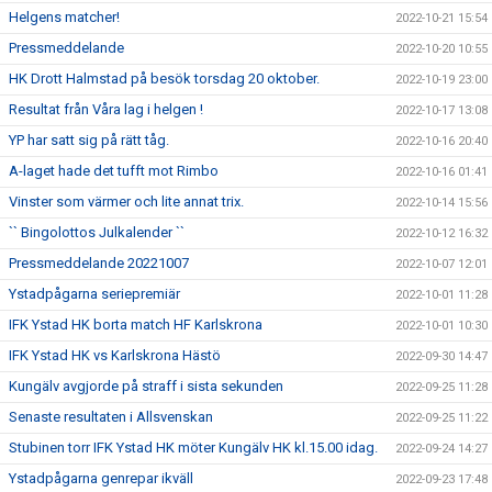
Helgens matcher!
2022-10-21 15:54
Pressmeddelande
2022-10-20 10:55
HK Drott Halmstad på besök torsdag 20 oktober.
2022-10-19 23:00
Resultat från Våra lag i helgen !
2022-10-17 13:08
YP har satt sig på rätt tåg.
2022-10-16 20:40
A-laget hade det tufft mot Rimbo
2022-10-16 01:41
Vinster som värmer och lite annat trix.
2022-10-14 15:56
`` Bingolottos Julkalender ``
2022-10-12 16:32
Pressmeddelande 20221007
2022-10-07 12:01
Ystadpågarna seriepremiär
2022-10-01 11:28
IFK Ystad HK borta match HF Karlskrona
2022-10-01 10:30
IFK Ystad HK vs Karlskrona Hästö
2022-09-30 14:47
Kungälv avgjorde på straff i sista sekunden
2022-09-25 11:28
Senaste resultaten i Allsvenskan
2022-09-25 11:22
Stubinen torr IFK Ystad HK möter Kungälv HK kl.15.00 idag.
2022-09-24 14:27
Ystadpågarna genrepar ikväll
2022-09-23 17:48