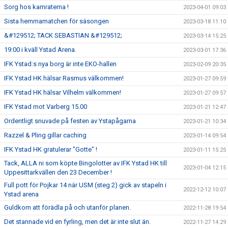
Sorg hos kamraterna !
2023-04-01 09:03
Sista hemmamatchen för säsongen
2023-03-18 11:10
&#129512; TACK SEBASTIAN &#129512;
2023-03-14 15:25
19:00 i kväll Ystad Arena.
2023-03-01 17:36
IFK Ystad:s nya borg är inte EKO-hallen
2023-02-09 20:35
IFK Ystad HK hälsar Rasmus välkommen!
2023-01-27 09:59
IFK Ystad HK hälsar Vilhelm välkommen!
2023-01-27 09:57
IFK Ystad mot Varberg 15.00
2023-01-21 12:47
Ordentligt snuvade på festen av Ystapågarna
2023-01-21 10:34
Razzel & Pling gillar caching
2023-01-14 09:54
IFK Ystad HK gratulerar "Gotte" !
2023-01-11 15:25
Tack, ALLA ni som köpte Bingolotter av IFK Ystad HK till
2023-01-04 12:15
Uppesittarkvällen den 23 December !
Full pott för Pojkar 14 när USM (steg 2) gick av stapeln i
2022-12-12 10:07
Ystad arena
Guldkorn att förädla på och utanför planen.
2022-11-28 19:54
Det stannade vid en fyrling, men det är inte slut än.
2022-11-27 14:29