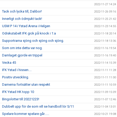
2022-11-27 14:24
Tack och lycka till, Dalibor!
2022-11-26 09:16
Innerligt och ödmjukt tack!
2022-11-25 21:42
USM P 14 i Ystad Arena i Helgen
2022-11-23 14:55
Odiskutabelt IFK gick på knock i 1:a
2022-11-18 20:14
Supportrarna sjöng och sjöng och sjöng.
2022-11-18 13:36
Som om inte detta var nog.
2022-11-16 19:54
Damlaget gjorde en trippel
2022-11-16 19:40
Vecka 45
2022-11-14 15:39
IFK Ystad i hissen....
2022-11-11 11:28
Positiv utveckling.
2022-11-11 11:00
Damerna fortsätter utan respekt
2022-11-11 10:59
IFK Ystad HK topp 10
2022-11-09 15:09
Bingolotter till 20221223!
2022-11-07 12:46
Dubbelt upp för de som vill se handboll lör 5/11
2022-11-04 13:01
Spelare kommer spelare går......
2022-10-21 19:08