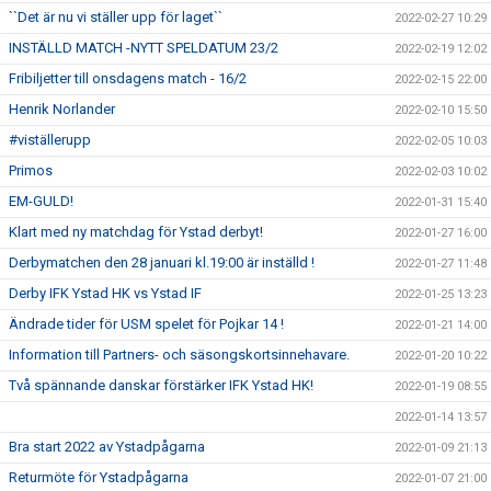
``Det är nu vi ställer upp för laget``
2022-02-27 10:29
INSTÄLLD MATCH -NYTT SPELDATUM 23/2
2022-02-19 12:02
Fribiljetter till onsdagens match - 16/2
2022-02-15 22:00
Henrik Norlander
2022-02-10 15:50
#viställerupp
2022-02-05 10:03
Primos
2022-02-03 10:02
EM-GULD!
2022-01-31 15:40
Klart med ny matchdag för Ystad derbyt!
2022-01-27 16:00
Derbymatchen den 28 januari kl.19:00 är inställd !
2022-01-27 11:48
Derby IFK Ystad HK vs Ystad IF
2022-01-25 13:23
Ändrade tider för USM spelet för Pojkar 14 !
2022-01-21 14:00
Information till Partners- och säsongskortsinnehavare.
2022-01-20 10:22
Två spännande danskar förstärker IFK Ystad HK!
2022-01-19 08:55
2022-01-14 13:57
Bra start 2022 av Ystadpågarna
2022-01-09 21:13
Returmöte för Ystadpågarna
2022-01-07 21:00