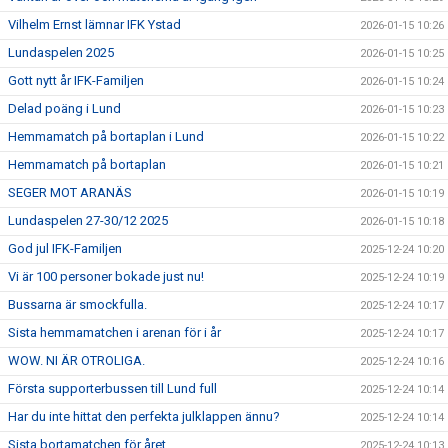
Vilhelm Ernst lämnar IFK Ystad
2026-01-15 10:26
Lundaspelen 2025
2026-01-15 10:25
Gott nytt år IFK-Familjen
2026-01-15 10:24
Delad poäng i Lund
2026-01-15 10:23
Hemmamatch på bortaplan i Lund
2026-01-15 10:22
Hemmamatch på bortaplan
2026-01-15 10:21
SEGER MOT ARANÄS
2026-01-15 10:19
Lundaspelen 27-30/12 2025
2026-01-15 10:18
God jul IFK-Familjen
2025-12-24 10:20
Vi är 100 personer bokade just nu!
2025-12-24 10:19
Bussarna är smockfulla.
2025-12-24 10:17
Sista hemmamatchen i arenan för i år
2025-12-24 10:17
WOW. NI ÄR OTROLIGA.
2025-12-24 10:16
Första supporterbussen till Lund full
2025-12-24 10:14
Har du inte hittat den perfekta julklappen ännu?
2025-12-24 10:14
Sista bortamatchen för året
2025-12-24 10:13