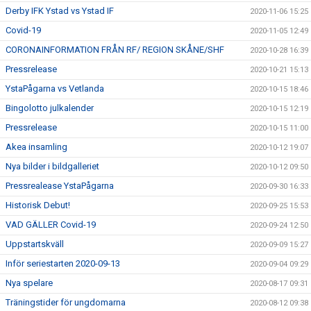
Derby IFK Ystad vs Ystad IF
2020-11-06 15:25
Covid-19
2020-11-05 12:49
CORONAINFORMATION FRÅN RF/ REGION SKÅNE/SHF
2020-10-28 16:39
Pressrelease
2020-10-21 15:13
YstaPågarna vs Vetlanda
2020-10-15 18:46
Bingolotto julkalender
2020-10-15 12:19
Pressrelease
2020-10-15 11:00
Akea insamling
2020-10-12 19:07
Nya bilder i bildgalleriet
2020-10-12 09:50
Pressrealease YstaPågarna
2020-09-30 16:33
Historisk Debut!
2020-09-25 15:53
VAD GÄLLER Covid-19
2020-09-24 12:50
Uppstartskväll
2020-09-09 15:27
Inför seriestarten 2020-09-13
2020-09-04 09:29
Nya spelare
2020-08-17 09:31
Träningstider för ungdomarna
2020-08-12 09:38