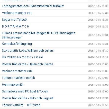
Lördagsmatch och Dynamitbaren är tillbaka!
2025-10-15 13:39
Veckans matcher v41
2025-10-15 13:37
Seger mot Tyresö!
2025-10-15 13:36
B O R T A M A T C H
2025-10-15 13:35
Lukas Larsson har blivit uttagen till U-19-landslagets
2025-10-15 13:34
träningsdagar
Kontraktsförlängning
2025-10-15 13:31
Stort grattis Love, William och Julian!
2025-10-15 13:30
IFK YSTAD HK 2 0 2 5 / 2 0 2 6
2025-10-15 13:27
Röster från di röe - Hajen och Svante
2025-10-15 13:06
Veckans matcher v40
2025-10-15 13:05
Förlust i kvällens match
2025-10-15 13:03
Hemmapremiär
2025-10-15 13:02
Samarbete med FR Spel & Tobak
2025-10-15 13:00
Röster från di Röe - Milo och Lägnert
2025-10-15 12:58
Förlust Varberg – IFK Ystad
2025-10-15 12:56