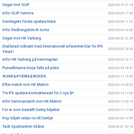
Seger mot GUIF
2020-03-10 21:18
Inför GUIF hemma
2020-03-09 17:30
Damlagets första spelare klara
2020-03-09 11:55
Inför Redbergslids IK borta
2020-03-04 16:00
Seger mot HK Varberg
2020-03-02 21:30
Etablerad målvakt med Internationell erfarenhet klar för IFK
2020-03-02 18:30
Ystad !
Inför HK Varberg på hemmaplan
2020-03-02 15:11
Pusselbitarna börja falla på plats
2020-02-29 18:47
#UNIK&#10084;&#65039;
2020-02-17 15:50
Efter match mot HK Malmö
2020-02-14 20:59
Tre IFK spelare kontrakterade för 2 nya år!
2020-02-14 17:00
Inför hemmamatch mot HK Malmö
2020-02-13 20:10
För er som beställt Derby biljetter
2020-02-11 17:40
Köp biljett redan nu till Derbyt
2020-02-04 13:39
Tack Sparbanken Skåne
2020-02-01 22:18