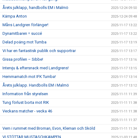
Årets julklapp, handbolls EM i Malmö
2025-12-24 09:50
Kämpa Anton
2025-12-24 09:48
Måns Landgren förlänger!
2025-11-17 13:22
Dynamitbaren = succé
2025-11-17 13:22
Delad poäng mot Tumba
2025-11-17 13:19
Vi har en fantastisk publik och supportrar
2025-11-17 13:17
Gissa profilen – Sibbe!
2025-11-17 13:16
Intervju & eftersnack med Landgrens!
2025-11-17 13:15
Hemmamatch mot IFK Tumba!
2025-11-17 13:14
Årets julklapp. Handbolls EM i Malmö
2025-11-17 13:12
Information från styrelsen
2025-11-11 11:39
Tung förlust borta mot RIK
2025-11-11 11:38
Veckans matcher - vecka 46
2025-11-11 11:38
2025-11-11 11:37
Vem i rummet med Broman, Evon, Kleman och Sköld
2025-11-11 11:34
VI STÖTTAR MUSTASCHKAMPEN
2025-11-03 11:48