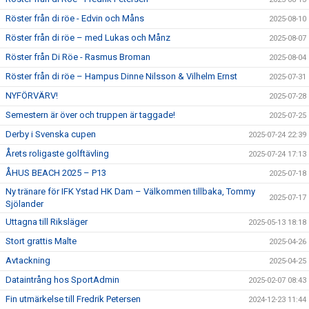
Röster från di röe - Edvin och Måns
2025-08-10
Röster från di röe – med Lukas och Månz
2025-08-07
Röster från Di Röe - Rasmus Broman
2025-08-04
Röster från di röe – Hampus Dinne Nilsson & Vilhelm Ernst
2025-07-31
NYFÖRVÄRV!
2025-07-28
Semestern är över och truppen är taggade!
2025-07-25
Derby i Svenska cupen
2025-07-24 22:39
Årets roligaste golftävling
2025-07-24 17:13
ÅHUS BEACH 2025 – P13
2025-07-18
Ny tränare för IFK Ystad HK Dam – Välkommen tillbaka, Tommy
2025-07-17
Sjölander
Uttagna till Riksläger
2025-05-13 18:18
Stort grattis Malte
2025-04-26
Avtackning
2025-04-25
Dataintrång hos SportAdmin
2025-02-07 08:43
Fin utmärkelse till Fredrik Petersen
2024-12-23 11:44