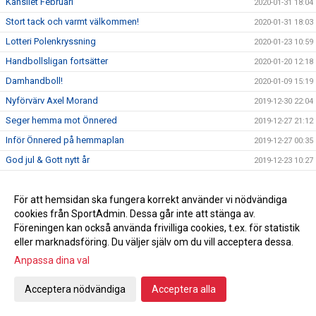
Kansliet Februari
2020-01-31 18:04
Stort tack och varmt välkommen!
2020-01-31 18:03
Lotteri Polenkryssning
2020-01-23 10:59
Handbollsligan fortsätter
2020-01-20 12:18
Damhandboll!
2020-01-09 15:19
Nyförvärv Axel Morand
2019-12-30 22:04
Seger hemma mot Önnered
2019-12-27 21:12
Inför Önnered på hemmaplan
2019-12-27 00:35
God jul & Gott nytt år
2019-12-23 10:27
Vinst mot Sävehof
2019-12-18 22:16
Svenska mästarna gästar Ystad Arena
För att hemsidan ska fungera korrekt använder vi nödvändiga
2019-12-18
cookies från SportAdmin. Dessa går inte att stänga av.
Vi söker ny kanslist
2019-12-16 23:50
Föreningen kan också använda frivilliga cookies, t.ex. för statistik
En julhälsning från en utav våra sponsorer
2019-12-16 17:37
eller marknadsföring. Du väljer själv om du vill acceptera dessa.
Vinst mot Önnered
Anpassa dina val
2019-12-13 21:23
Inför bortamatch mot Önnereds HK
2019-12-13 08:00
Acceptera nödvändiga
Acceptera alla
Förmån på hotellnätter
2019-12-09 15:34