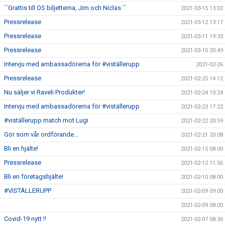
``Grattis till OS biljetterna, Jim och Niclas ``
2021-03-15 13:02
Pressrelease
2021-03-12 13:17
Pressrelease
2021-03-11 19:33
Pressrelease
2021-03-10 20:49
Intervju med ambassadörerna för #viställerupp
2021-02-26
Pressrelease
2021-02-25 14:12
Nu säljer vi Raveli Produkter!
2021-02-24 10:24
Intervju med ambassadörerna för #viställerupp
2021-02-23 17:22
#viställerupp match mot Lugi
2021-02-22 20:59
Gör som vår ordförande...
2021-02-21 20:08
Bli en hjälte!
2021-02-15 08:00
Pressrelease
2021-02-12 11:56
Bli en företagshjälte!
2021-02-10 08:00
#VISTÄLLERUPP
2021-02-09 09:00
2021-02-09 08:00
Covid-19 nytt !!
2021-02-07 08:36