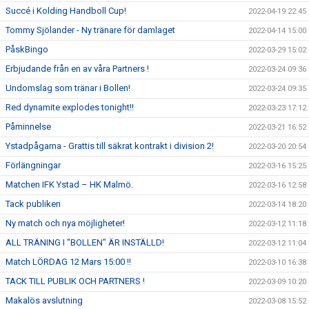
Succé i Kolding Handboll Cup!
2022-04-19 22:45
Tommy Sjölander - Ny tränare för damlaget
2022-04-14 15:00
PåskBingo
2022-03-29 15:02
Erbjudande från en av våra Partners !
2022-03-24 09:36
Undomslag som tränar i Bollen!
2022-03-24 09:35
Red dynamite explodes tonight!!
2022-03-23 17:12
Påminnelse
2022-03-21 16:52
Ystadpågarna - Grattis till säkrat kontrakt i division 2!
2022-03-20 20:54
Förlängningar
2022-03-16 15:25
Matchen IFK Ystad – HK Malmö.
2022-03-16 12:58
Tack publiken
2022-03-14 18:20
Ny match och nya möjligheter!
2022-03-12 11:18
ALL TRÄNING I "BOLLEN" ÄR INSTÄLLD!
2022-03-12 11:04
Match LÖRDAG 12 Mars 15:00 !!
2022-03-10 16:38
TACK TILL PUBLIK OCH PARTNERS !
2022-03-09 10:20
Makalös avslutning
2022-03-08 15:52