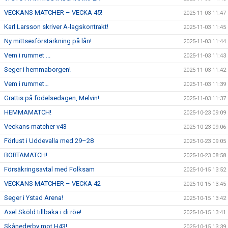
VECKANS MATCHER – VECKA 45!
2025-11-03 11:47
Karl Larsson skriver A-lagskontrakt!
2025-11-03 11:45
Ny mittsexförstärkning på lån!
2025-11-03 11:44
Vem i rummet ...
2025-11-03 11:43
Seger i hemmaborgen!
2025-11-03 11:42
Vem i rummet…
2025-11-03 11:39
Grattis på födelsedagen, Melvin!
2025-11-03 11:37
HEMMAMATCH!
2025-10-23 09:09
Veckans matcher v43
2025-10-23 09:06
Förlust i Uddevalla med 29–28
2025-10-23 09:05
BORTAMATCH!
2025-10-23 08:58
Försäkringsavtal med Folksam
2025-10-15 13:52
VECKANS MATCHER – VECKA 42
2025-10-15 13:45
Seger i Ystad Arena!
2025-10-15 13:42
Axel Sköld tillbaka i di röe!
2025-10-15 13:41
Skånederby mot H43!
2025-10-15 13:39