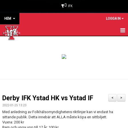
IFK
HEM
LOGGA IN
HEM
NYHETER
OM KLUBBEN
BILJETTER & SÄSONGSKORT
MATCHER
Derby IFK Ystad HK vs Ystad IF
<
>
KALENDER
2022-01-25 13:23
Med anledning av Folkhälsomyndighetens riktlinjer kan vi endast ha
KONTAKT
sittande publik. Detta innebär att ALLA måste köpa en sittbiljett.
Vuxna: 200 kr
Barn och unga upp till 17 år: 100 kr
SPONSORER