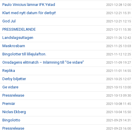
Paulo Vinicius lämnar IFK Ystad
2021-12-28 12:00
Klart med nytt datum för derbyt!
2021-12-21 15:31
God Jul
2021-12-21 12:15
PRESSMEDELANDE
2021-12-11 15:30
Landslagsuttagen
2021-11-26 12:42
Maskrosbarn
2021-11-25 13:03
Bingolotter till lillejulafton.
2021-11-12 12:25
Onsdagens elitmatch – Inlämning till ”Ge vidare”
2021-11-09 19:27
Replika
2021-11-01 14:55
Derby biljetter
2021-10-25 12:07
Ge vidare
2021-10-15 13:00
Pressrelease
2021-10-13 09:30
Premiär
2021-10-08 11:45
Niclas Ekberg
2021-10-04 15:50
Bingolotto
2021-09-29 14:31
Pressrelease
2021-09-23 16:00