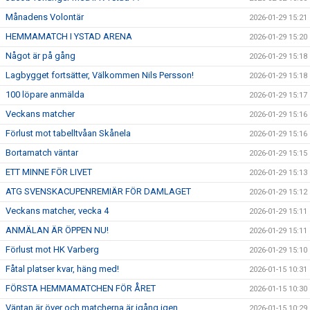
Månadens Volontär
2026-01-29 15:21
HEMMAMATCH I YSTAD ARENA
2026-01-29 15:20
Något är på gång
2026-01-29 15:18
Lagbygget fortsätter, Välkommen Nils Persson!
2026-01-29 15:18
100 löpare anmälda
2026-01-29 15:17
Veckans matcher
2026-01-29 15:16
Förlust mot tabelltvåan Skånela
2026-01-29 15:16
Bortamatch väntar
2026-01-29 15:15
ETT MINNE FÖR LIVET
2026-01-29 15:13
ATG SVENSKACUPENREMIÄR FÖR DAMLAGET
2026-01-29 15:12
Veckans matcher, vecka 4
2026-01-29 15:11
ANMÄLAN ÄR ÖPPEN NU!
2026-01-29 15:11
Förlust mot HK Varberg
2026-01-29 15:10
Fåtal platser kvar, häng med!
2026-01-15 10:31
FÖRSTA HEMMAMATCHEN FÖR ÅRET
2026-01-15 10:30
Väntan är över och matcherna är igång igen
2026-01-15 10:29