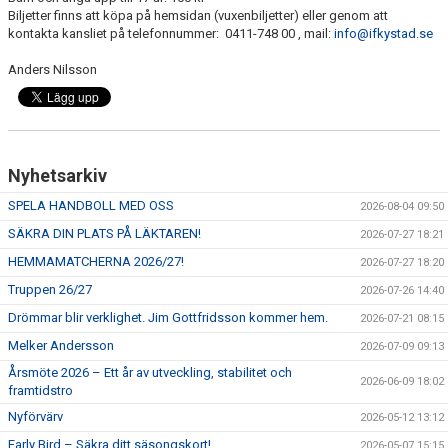
Biljetter finns att köpa på hemsidan (vuxenbiljetter) eller genom att
kontakta kansliet på telefonnummer: 0411-748 00 , mail:
info@ifkystad.se
Anders Nilsson
Nyhetsarkiv
SPELA HANDBOLL MED OSS
2026-08-04 09:50
SÄKRA DIN PLATS PÅ LÄKTAREN!
2026-07-27 18:21
HEMMAMATCHERNA 2026/27!
2026-07-27 18:20
Truppen 26/27
2026-07-26 14:40
Drömmar blir verklighet. Jim Gottfridsson kommer hem.
2026-07-21 08:15
Melker Andersson
2026-07-09 09:13
Årsmöte 2026 – Ett år av utveckling, stabilitet och
2026-06-09 18:02
framtidstro
Nyförvärv
2026-05-12 13:12
Early Bird – Säkra ditt säsongskort!
2026-05-07 15:15