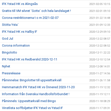
IFK Ystad HK vs Alingsås
2021-02-05 10:15
Grattis till VM silvret `Gotte` och hela landslaget !
2021-02-01 09:10
Corona-restriktionerna t o m 2021-02-07
2021-01-22 14:48
Stötta Ysta´
2021-01-09 12:33
IFK Ystad HK vs Hallby IF
2020-12-29 09:10
God Jul
2020-12-22 08:57
Corona information
2020-12-22 08:52
Bingolotto
2020-12-11 22:22
IFK Ystad HK vs Redberslid 2020-12-11
2020-12-10 12:54
Nyhet
2020-12-08 14:01
Pressrelease
2020-11-27 14:56
Påminnelse: Bingolotter till uppesittarkväll
2020-11-26 11:58
Hemmamatch IFK Ystad HK vs Önnered 2020-11-20
2020-11-19 12:32
Information från Svenska Handbollsförbundet !
2020-11-19 12:11
Påminnels: Uppesittarkväll med Bingo
2020-11-18 08:29
Vinstlista soffbiljetter IFK Ystad vs Ystad IF
2020-11-17 09:31