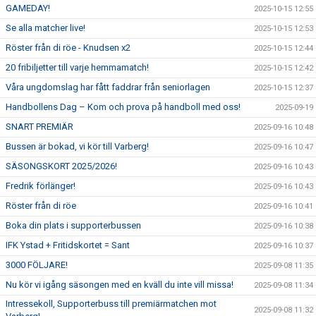
GAMEDAY!
2025-10-15 12:55
Se alla matcher live!
2025-10-15 12:53
Röster från di röe - Knudsen x2
2025-10-15 12:44
20 fribiljetter till varje hemmamatch!
2025-10-15 12:42
Våra ungdomslag har fått faddrar från seniorlagen
2025-10-15 12:37
Handbollens Dag – Kom och prova på handboll med oss!
2025-09-19
SNART PREMIÄR
2025-09-16 10:48
Bussen är bokad, vi kör till Varberg!
2025-09-16 10:47
SÄSONGSKORT 2025/2026!
2025-09-16 10:43
Fredrik förlänger!
2025-09-16 10:43
Röster från di röe
2025-09-16 10:41
Boka din plats i supporterbussen
2025-09-16 10:38
IFK Ystad + Fritidskortet = Sant
2025-09-16 10:37
3000 FÖLJARE!
2025-09-08 11:35
Nu kör vi igång säsongen med en kväll du inte vill missa!
2025-09-08 11:34
Intressekoll, Supporterbuss till premiärmatchen mot
2025-09-08 11:32