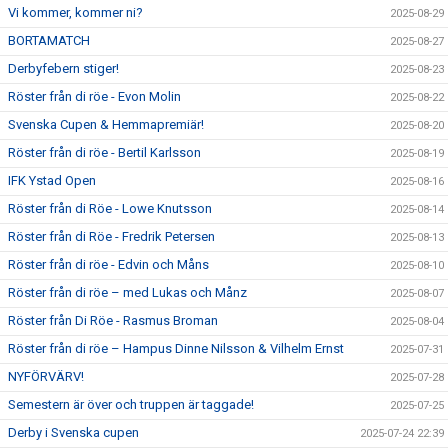
Vi kommer, kommer ni?
2025-08-29
BORTAMATCH
2025-08-27
Derbyfebern stiger!
2025-08-23
Röster från di röe - Evon Molin
2025-08-22
Svenska Cupen & Hemmapremiär!
2025-08-20
Röster från di röe - Bertil Karlsson
2025-08-19
IFK Ystad Open
2025-08-16
Röster från di Röe - Lowe Knutsson
2025-08-14
Röster från di Röe - Fredrik Petersen
2025-08-13
Röster från di röe - Edvin och Måns
2025-08-10
Röster från di röe – med Lukas och Månz
2025-08-07
Röster från Di Röe - Rasmus Broman
2025-08-04
Röster från di röe – Hampus Dinne Nilsson & Vilhelm Ernst
2025-07-31
NYFÖRVÄRV!
2025-07-28
Semestern är över och truppen är taggade!
2025-07-25
Derby i Svenska cupen
2025-07-24 22:39