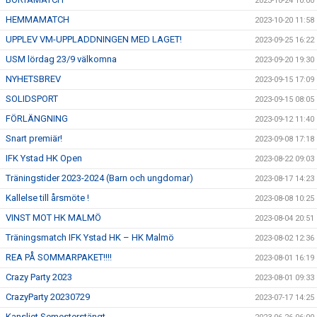
2023-10-24 10:00
HEMMAMATCH
2023-10-20 11:58
UPPLEV VM-UPPLADDNINGEN MED LAGET!
2023-09-25 16:22
USM lördag 23/9 välkomna
2023-09-20 19:30
NYHETSBREV
2023-09-15 17:09
SOLIDSPORT
2023-09-15 08:05
FÖRLÄNGNING
2023-09-12 11:40
Snart premiär!
2023-09-08 17:18
IFK Ystad HK Open
2023-08-22 09:03
Träningstider 2023-2024 (Barn och ungdomar)
2023-08-17 14:23
Kallelse till årsmöte !
2023-08-08 10:25
VINST MOT HK MALMÖ
2023-08-04 20:51
Träningsmatch IFK Ystad HK – HK Malmö
2023-08-02 12:36
REA PÅ SOMMARPAKET!!!!
2023-08-01 16:19
Crazy Party 2023
2023-08-01 09:33
CrazyParty 20230729
2023-07-17 14:25
Kansliet Semesterstängt.