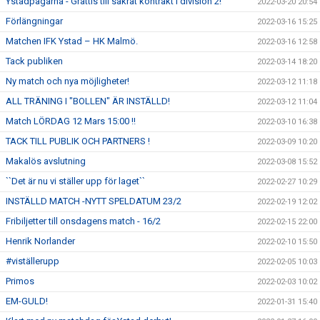
Ystadpågarna - Grattis till säkrat kontrakt i division 2!
2022-03-20 20:54
Förlängningar
2022-03-16 15:25
Matchen IFK Ystad – HK Malmö.
2022-03-16 12:58
Tack publiken
2022-03-14 18:20
Ny match och nya möjligheter!
2022-03-12 11:18
ALL TRÄNING I "BOLLEN" ÄR INSTÄLLD!
2022-03-12 11:04
Match LÖRDAG 12 Mars 15:00 !!
2022-03-10 16:38
TACK TILL PUBLIK OCH PARTNERS !
2022-03-09 10:20
Makalös avslutning
2022-03-08 15:52
``Det är nu vi ställer upp för laget``
2022-02-27 10:29
INSTÄLLD MATCH -NYTT SPELDATUM 23/2
2022-02-19 12:02
Fribiljetter till onsdagens match - 16/2
2022-02-15 22:00
Henrik Norlander
2022-02-10 15:50
#viställerupp
2022-02-05 10:03
Primos
2022-02-03 10:02
EM-GULD!
2022-01-31 15:40