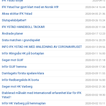
IFK Ystad sörjer
2020-04-15
IFK Ystad har gjort klart med en Norsk H9!
2020-04-14 16:44
Akea stöttar IFK Ystad
2020-04-05 21:36
Slutspelsbiljetter!!
2020-03-26 15:24
IFK YSTAD HANDBOLL TACKAR
2020-03-20 11:04
Ändrade planer
2020-03-17 12:23
Sista matchen i grundspelet
2020-03-16 20:29
INFO IFK YSTAD HK MED ANLEDNING AV CORONAVIRUSET
2020-03-13 09:56
Inför Alingsås HK på bortaplan
2020-03-11 16:00
Seger mot GUIF
2020-03-10 21:18
Inför GUIF hemma
2020-03-09 17:30
Damlagets första spelare klara
2020-03-09 11:55
Inför Redbergslids IK borta
2020-03-04 16:00
Seger mot HK Varberg
2020-03-02 21:30
Etablerad målvakt med Internationell erfarenhet klar för IFK
2020-03-02 18:30
Ystad !
Inför HK Varberg på hemmaplan
2020-03-02 15:11