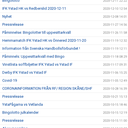
Bingolotto
2020-12-11 22:22
IFK Ystad HK vs Redberslid 2020-12-11
2020-12-10 12:54
Nyhet
2020-12-08 14:01
Pressrelease
2020-11-27 14:56
Påminnelse: Bingolotter till uppesittarkväll
2020-11-26 11:58
Hemmamatch IFK Ystad HK vs Önnered 2020-11-20
2020-11-19 12:32
Information från Svenska Handbollsförbundet !
2020-11-19 12:11
Påminnels: Uppesittarkväll med Bingo
2020-11-18 08:29
Vinstlista soffbiljetter IFK Ystad vs Ystad IF
2020-11-17 09:31
Derby IFK Ystad vs Ystad IF
2020-11-06 15:25
Covid-19
2020-11-05 12:49
CORONAINFORMATION FRÅN RF/ REGION SKÅNE/SHF
2020-10-28 16:39
Pressrelease
2020-10-21 15:13
YstaPågarna vs Vetlanda
2020-10-15 18:46
Bingolotto julkalender
2020-10-15 12:19
Pressrelease
2020-10-15 11:00