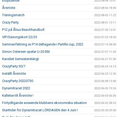
Erbjudande
2022-08-08 10:01
Årsmöte
2022-08-06 18:00
Träningsmatch
2022-08-05 11:22
Crazy Party.
2022-08-01 13:11
P12 på Åhus Beachhandboll
2022-07-30 12:01
VIP/Säsongskort 22/23
2022-07-25 18:50
Sammanfattning av P14 deltagande i Partille cup, 2022
2022-07-14 08:00
Simon Ostersen spelar U-20 EM
2022-07-07 11:03
Kansliet Semesterstängt
2022-06-27 01:00
CrazyParty 30/7
2022-06-24 14:13
Inställt Årsmöte
2022-06-23 12:35
CrazyParty 20220730
2022-06-08 13:40
Dynamitracet 2022
2022-06-05 19:24
Kallelse till Årsmöte !
2022-06-03 06:00
Förtydligande avseende klubbens ekonomiska situation
2022-06-02 08:52
Starttider för Dynamitracet LÖRDAGEN den 4 Juni !
2022-05-30 09:00