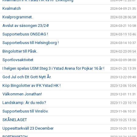
2024-04-12 20:07
Kvalmatch
2024-04-09 21:35
Kvalprogrammet.
2024-03-28 06:58
Avslut av säsongen 23/24!
2024-03-21 10:58
Supporterbuss ONSDAG !
2024-03-19 10:46
Supporterbuss till Helsingborg !
2024-03-14 10:37
Bingolotter till Påsk.
2024-02-23 09:54
Sportlovsaktivitet
2024-02-09 08:00
I helgen spelas USM Steg 3 i Ystad Arena för Pojkar 16 år !
2024-01-25 13:39
God Jul och Ett Gott Nytt År.
2023-12-22 09:40
Köp Bingolotter av IFK Ystad HK !
2023-12-06 10:04
Välkommen Jonathan!
2023-12-01 11:31
Landskamp: Är du redo?
2023-11-23 10:19
Supporterbuss till Vinslöv.
2023-11-06 10:31
SKÅNELAGET
2023-10-25 13:56
Uppesittarkväll 23 December
2023-10-25 13:10
BORTAMATCH