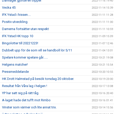
Damlaget gjorde en trippel
2022-11-16 19:40
Vecka 45
2022-11-14 15:39
IFK Ystad i hissen....
2022-11-11 11:28
Positiv utveckling.
2022-11-11 11:00
Damerna fortsätter utan respekt
2022-11-11 10:59
IFK Ystad HK topp 10
2022-11-09 15:09
Bingolotter till 20221223!
2022-11-07 12:46
Dubbelt upp för de som vill se handboll lör 5/11
2022-11-04 13:01
Spelare kommer spelare går......
2022-10-21 19:08
Helgens matcher!
2022-10-21 15:54
Pressmeddelande
2022-10-20 10:55
HK Drott Halmstad på besök torsdag 20 oktober.
2022-10-19 23:00
Resultat från Våra lag i helgen !
2022-10-17 13:08
YP har satt sig på rätt tåg.
2022-10-16 20:40
A-laget hade det tufft mot Rimbo
2022-10-16 01:41
Vinster som värmer och lite annat trix.
2022-10-14 15:56