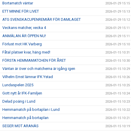
Bortamatch väntar
2026-01-29 15:15
ETT MINNE FÖR LIVET
2026-01-29 15:13
ATG SVENSKACUPENREMIÄR FÖR DAMLAGET
2026-01-29 15:12
Veckans matcher, vecka 4
2026-01-29 15:11
ANMÄLAN ÄR ÖPPEN NU!
2026-01-29 15:11
Förlust mot HK Varberg
2026-01-29 15:10
Fåtal platser kvar, häng med!
2026-01-15 10:31
FÖRSTA HEMMAMATCHEN FÖR ÅRET
2026-01-15 10:30
Väntan är över och matcherna är igång igen
2026-01-15 10:29
Vilhelm Ernst lämnar IFK Ystad
2026-01-15 10:26
Lundaspelen 2025
2026-01-15 10:25
Gott nytt år IFK-Familjen
2026-01-15 10:24
Delad poäng i Lund
2026-01-15 10:23
Hemmamatch på bortaplan i Lund
2026-01-15 10:22
Hemmamatch på bortaplan
2026-01-15 10:21
SEGER MOT ARANÄS
2026-01-15 10:19