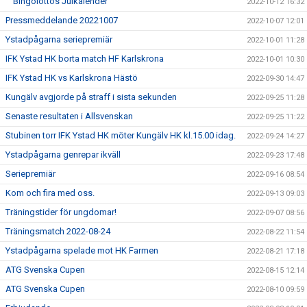
`` Bingolottos Julkalender ``
2022-10-12 16:32
Pressmeddelande 20221007
2022-10-07 12:01
Ystadpågarna seriepremiär
2022-10-01 11:28
IFK Ystad HK borta match HF Karlskrona
2022-10-01 10:30
IFK Ystad HK vs Karlskrona Hästö
2022-09-30 14:47
Kungälv avgjorde på straff i sista sekunden
2022-09-25 11:28
Senaste resultaten i Allsvenskan
2022-09-25 11:22
Stubinen torr IFK Ystad HK möter Kungälv HK kl.15.00 idag.
2022-09-24 14:27
Ystadpågarna genrepar ikväll
2022-09-23 17:48
Seriepremiär
2022-09-16 08:54
Kom och fira med oss.
2022-09-13 09:03
Träningstider för ungdomar!
2022-09-07 08:56
Träningsmatch 2022-08-24
2022-08-22 11:54
Ystadpågarna spelade mot HK Farmen
2022-08-21 17:18
ATG Svenska Cupen
2022-08-15 12:14
ATG Svenska Cupen
2022-08-10 09:59