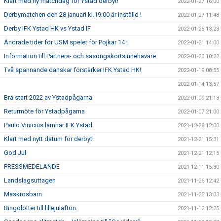
Klart med ny matchdag för Ystad derbyt!
2022-01-27 16:00
Derbymatchen den 28 januari kl.19:00 är inställd !
2022-01-27 11:48
Derby IFK Ystad HK vs Ystad IF
2022-01-25 13:23
Ändrade tider för USM spelet för Pojkar 14 !
2022-01-21 14:00
Information till Partners- och säsongskortsinnehavare.
2022-01-20 10:22
Två spännande danskar förstärker IFK Ystad HK!
2022-01-19 08:55
2022-01-14 13:57
Bra start 2022 av Ystadpågarna
2022-01-09 21:13
Returmöte för Ystadpågarna
2022-01-07 21:00
Paulo Vinicius lämnar IFK Ystad
2021-12-28 12:00
Klart med nytt datum för derbyt!
2021-12-21 15:31
God Jul
2021-12-21 12:15
PRESSMEDELANDE
2021-12-11 15:30
Landslagsuttagen
2021-11-26 12:42
Maskrosbarn
2021-11-25 13:03
Bingolotter till lillejulafton.
2021-11-12 12:25