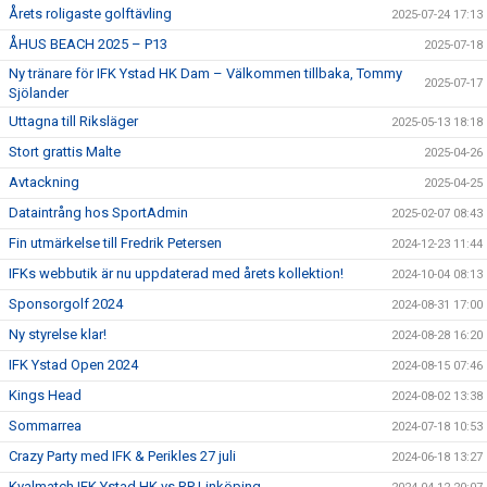
Årets roligaste golftävling
2025-07-24 17:13
ÅHUS BEACH 2025 – P13
2025-07-18
Ny tränare för IFK Ystad HK Dam – Välkommen tillbaka, Tommy
2025-07-17
Sjölander
Uttagna till Riksläger
2025-05-13 18:18
Stort grattis Malte
2025-04-26
Avtackning
2025-04-25
Dataintrång hos SportAdmin
2025-02-07 08:43
Fin utmärkelse till Fredrik Petersen
2024-12-23 11:44
IFKs webbutik är nu uppdaterad med årets kollektion!
2024-10-04 08:13
Sponsorgolf 2024
2024-08-31 17:00
Ny styrelse klar!
2024-08-28 16:20
IFK Ystad Open 2024
2024-08-15 07:46
Kings Head
2024-08-02 13:38
Sommarrea
2024-07-18 10:53
Crazy Party med IFK & Perikles 27 juli
2024-06-18 13:27
Kvalmatch IFK Ystad HK vs RP Linköping