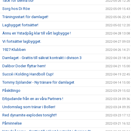
Tack för denna tid!
2022-05-26 12:26
Sorg hos Di Röe
2022-05-09 15:43
Träningsstart för damlaget!
2022-05-06 22:43
Lagbygget fortsätter!
2022-05-02 12:20
Ännu en Ystadpåg klar till vårt lagbygge !
2022-04-28 13:08
Vi fortsätter lagbygget.
2022-04-27 09:03
1927-Klubben
2022-04-26 14:21
Damlaget - Grattis till säkrat kontrakt i divison 3
2022-04-23 18:24
Dalibor Doder flyttar hem!
2022-04-21 15:00
Succé i Kolding Handboll Cup!
2022-04-19 22:45
Tommy Sjölander - Ny tränare för damlaget
2022-04-14 15:00
PåskBingo
2022-03-29 15:02
Erbjudande från en av våra Partners !
2022-03-24 09:36
Undomslag som tränar i Bollen!
2022-03-24 09:35
Red dynamite explodes tonight!!
2022-03-23 17:12
Påminnelse
2022-03-21 16:52