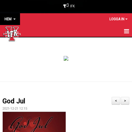
IFK
HEM
LOGGA IN
HEM
NYHETER
OM KLUBBEN
BILJETTER & SÄSONGSKORT
MATCHER
God Jul
<
>
KALENDER
2021-12-21 12:15
KONTAKT
SPONSORER