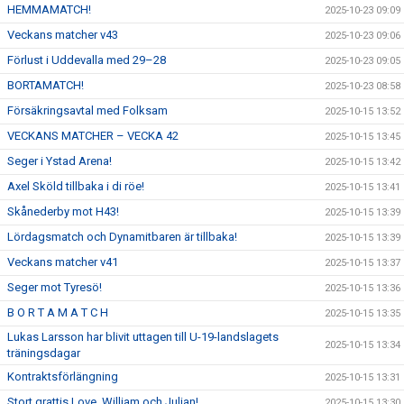
HEMMAMATCH!
2025-10-23 09:09
Veckans matcher v43
2025-10-23 09:06
Förlust i Uddevalla med 29–28
2025-10-23 09:05
BORTAMATCH!
2025-10-23 08:58
Försäkringsavtal med Folksam
2025-10-15 13:52
VECKANS MATCHER – VECKA 42
2025-10-15 13:45
Seger i Ystad Arena!
2025-10-15 13:42
Axel Sköld tillbaka i di röe!
2025-10-15 13:41
Skånederby mot H43!
2025-10-15 13:39
Lördagsmatch och Dynamitbaren är tillbaka!
2025-10-15 13:39
Veckans matcher v41
2025-10-15 13:37
Seger mot Tyresö!
2025-10-15 13:36
B O R T A M A T C H
2025-10-15 13:35
Lukas Larsson har blivit uttagen till U-19-landslagets
2025-10-15 13:34
träningsdagar
Kontraktsförlängning
2025-10-15 13:31
Stort grattis Love, William och Julian!
2025-10-15 13:30