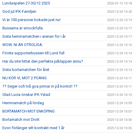
Lundaspelen 27-30/12 2025
2026-01-15 10:18
God jul IFK-Familjen
2025-12-24 10:20
Vi är 100 personer bokade just nu!
2025-12-24 10:19
Bussarna är smockfulla.
2025-12-24 10:17
Sista hemmamatchen i arenan för i år
2025-12-24 10:17
WOW. NI ÄR OTROLIGA.
2025-12-24 10:16
Första supporterbussen till Lund full
2025-12-24 10:14
Har du inte hittat den perfekta julklappen ännu?
2025-12-24 10:14
Sista bortamatchen för året
2025-12-24 10:13
NU KÖR VI, MOT 2 POÄNG
2025-12-24 10:11
?? Seger och två goa pinnar in på kontot! ??
2025-12-24 10:11
Glad Lucia önskar IFK Ystad
2025-12-24 10:10
Hemmamatch på lördag
2025-12-24 10:09
BORTAMATCH MOT ENKÖPING
2025-12-24 10:07
Bortamatch mot Drott
2025-12-24 10:06
Evon förlänger sitt kontrakt med 1 år
2025-12-24 10:05