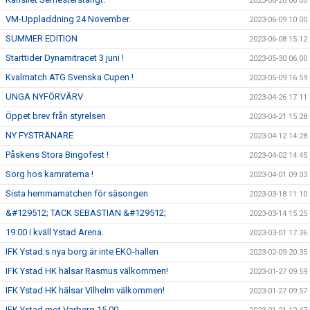
2023-06-26 06:00
VM-Uppladdning 24 November.
2023-06-09 10:00
SUMMER EDITION
2023-06-08 15:12
Starttider Dynamitracet 3 juni !
2023-05-30 06:00
Kvalmatch ATG Svenska Cupen !
2023-05-09 16:59
UNGA NYFÖRVÄRV
2023-04-26 17:11
Öppet brev från styrelsen
2023-04-21 15:28
NY FYSTRÄNARE
2023-04-12 14:28
Påskens Stora Bingofest !
2023-04-02 14:45
Sorg hos kamraterna !
2023-04-01 09:03
Sista hemmamatchen för säsongen
2023-03-18 11:10
&#129512; TACK SEBASTIAN &#129512;
2023-03-14 15:25
19:00 i kväll Ystad Arena.
2023-03-01 17:36
IFK Ystad:s nya borg är inte EKO-hallen
2023-02-09 20:35
IFK Ystad HK hälsar Rasmus välkommen!
2023-01-27 09:59
IFK Ystad HK hälsar Vilhelm välkommen!
2023-01-27 09:57
IFK Ystad mot Varberg 15.00