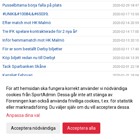
Pusselbitarna börja falla på plats
2020-02-29 18:47
#UNIK&#10084;&#65039;
2020-02-17 15:50
Efter match mot HK Malmö
2020-02-14 20:59
Tre IFK spelare kontrakterade för 2 nya år!
2020-02-14 17:00
Inför hemmamatch mot HK Malmö
2020-02-13 20:10
För er som beställt Derby biljetter
2020-02-11 17:40
Köp biljett redan nu till Derbyt
2020-02-04 13:39
Tack Sparbanken Skåne
2020-02-01 22:18
Kansliet Februari
2020-01-31 18:04
Stort tack och varmt välkommen!
2020-01-31 18:03
För att hemsidan ska fungera korrekt använder vi nödvändiga
Lotteri Polenkryssning
2020-01-23 10:59
cookies från SportAdmin. Dessa går inte att stänga av.
Föreningen kan också använda frivilliga cookies, t.ex. för statistik
Handbollsligan fortsätter
2020-01-20 12:18
eller marknadsföring. Du väljer själv om du vill acceptera dessa.
Damhandboll!
2020-01-09 15:19
Anpassa dina val
Nyförvärv Axel Morand
2019-12-30 22:04
Seger hemma mot Önnered
Acceptera nödvändiga
Acceptera alla
2019-12-27 21:12
Inför Önnered på hemmaplan
2019-12-27 00:35