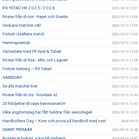
IFK YSTAD HK 2 0 2 5 / 2 0 2 6
2025-10-15 13:27
Röster från di röe - Hajen och Svante
2025-10-15 13:06
Veckans matcher v40
2025-10-15 13:05
Förlust i kvällens match
2025-10-15 13:03
Hemmapremiär
2025-10-15 13:02
Samarbete med FR Spel & Tobak
2025-10-15 13:00
Röster från di Röe - Milo och Lägnert
2025-10-15 12:58
Förlust Varberg – IFK Ystad
2025-10-15 12:56
GAMEDAY!
2025-10-15 12:55
Se alla matcher live!
2025-10-15 12:53
Röster från di röe - Knudsen x2
2025-10-15 12:44
20 fribiljetter till varje hemmamatch!
2025-10-15 12:42
Våra ungdomslag har fått faddrar från seniorlagen
2025-10-15 12:37
Handbollens Dag – Kom och prova på handboll med oss!
2025-09-19
SNART PREMIÄR
2025-09-16 10:48
Bussen är bokad, vi kör till Varberg!
2025-09-16 10:47