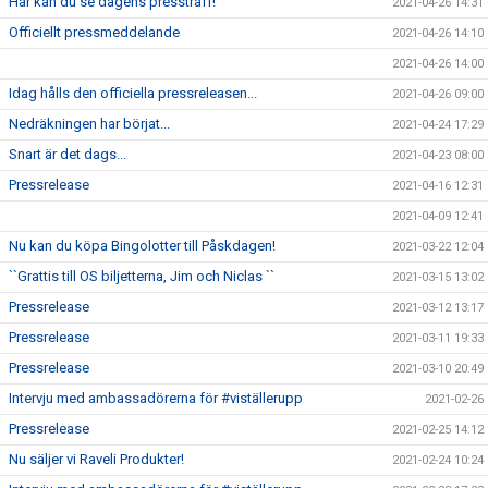
Här kan du se dagens pressträff!
2021-04-26 14:31
Officiellt pressmeddelande
2021-04-26 14:10
2021-04-26 14:00
Idag hålls den officiella pressreleasen...
2021-04-26 09:00
Nedräkningen har börjat...
2021-04-24 17:29
Snart är det dags...
2021-04-23 08:00
Pressrelease
2021-04-16 12:31
2021-04-09 12:41
Nu kan du köpa Bingolotter till Påskdagen!
2021-03-22 12:04
``Grattis till OS biljetterna, Jim och Niclas ``
2021-03-15 13:02
Pressrelease
2021-03-12 13:17
Pressrelease
2021-03-11 19:33
Pressrelease
2021-03-10 20:49
Intervju med ambassadörerna för #viställerupp
2021-02-26
Pressrelease
2021-02-25 14:12
Nu säljer vi Raveli Produkter!
2021-02-24 10:24