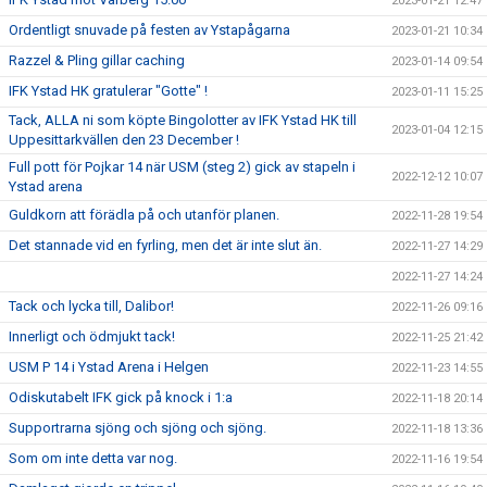
2023-01-21 12:47
Ordentligt snuvade på festen av Ystapågarna
2023-01-21 10:34
Razzel & Pling gillar caching
2023-01-14 09:54
IFK Ystad HK gratulerar "Gotte" !
2023-01-11 15:25
Tack, ALLA ni som köpte Bingolotter av IFK Ystad HK till
2023-01-04 12:15
Uppesittarkvällen den 23 December !
Full pott för Pojkar 14 när USM (steg 2) gick av stapeln i
2022-12-12 10:07
Ystad arena
Guldkorn att förädla på och utanför planen.
2022-11-28 19:54
Det stannade vid en fyrling, men det är inte slut än.
2022-11-27 14:29
2022-11-27 14:24
Tack och lycka till, Dalibor!
2022-11-26 09:16
Innerligt och ödmjukt tack!
2022-11-25 21:42
USM P 14 i Ystad Arena i Helgen
2022-11-23 14:55
Odiskutabelt IFK gick på knock i 1:a
2022-11-18 20:14
Supportrarna sjöng och sjöng och sjöng.
2022-11-18 13:36
Som om inte detta var nog.
2022-11-16 19:54