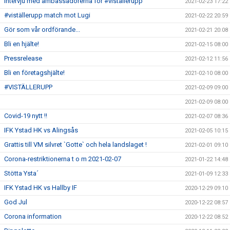
Intervju med ambassadörerna för #viställerupp
2021-02-23 17:22
#viställerupp match mot Lugi
2021-02-22 20:59
Gör som vår ordförande...
2021-02-21 20:08
Bli en hjälte!
2021-02-15 08:00
Pressrelease
2021-02-12 11:56
Bli en företagshjälte!
2021-02-10 08:00
#VISTÄLLERUPP
2021-02-09 09:00
2021-02-09 08:00
Covid-19 nytt !!
2021-02-07 08:36
IFK Ystad HK vs Alingsås
2021-02-05 10:15
Grattis till VM silvret `Gotte` och hela landslaget !
2021-02-01 09:10
Corona-restriktionerna t o m 2021-02-07
2021-01-22 14:48
Stötta Ysta´
2021-01-09 12:33
IFK Ystad HK vs Hallby IF
2020-12-29 09:10
God Jul
2020-12-22 08:57
Corona information
2020-12-22 08:52