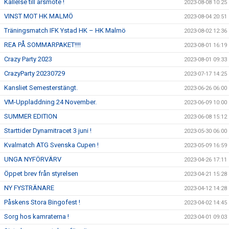
Kallelse till årsmöte !
2023-08-08 10:25
VINST MOT HK MALMÖ
2023-08-04 20:51
Träningsmatch IFK Ystad HK – HK Malmö
2023-08-02 12:36
REA PÅ SOMMARPAKET!!!!
2023-08-01 16:19
Crazy Party 2023
2023-08-01 09:33
CrazyParty 20230729
2023-07-17 14:25
Kansliet Semesterstängt.
2023-06-26 06:00
VM-Uppladdning 24 November.
2023-06-09 10:00
SUMMER EDITION
2023-06-08 15:12
Starttider Dynamitracet 3 juni !
2023-05-30 06:00
Kvalmatch ATG Svenska Cupen !
2023-05-09 16:59
UNGA NYFÖRVÄRV
2023-04-26 17:11
Öppet brev från styrelsen
2023-04-21 15:28
NY FYSTRÄNARE
2023-04-12 14:28
Påskens Stora Bingofest !
2023-04-02 14:45
Sorg hos kamraterna !
2023-04-01 09:03