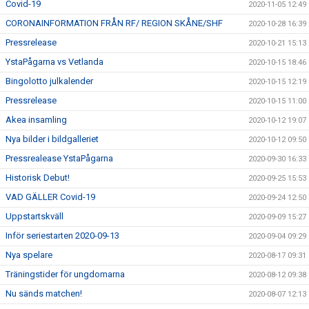
Covid-19
2020-11-05 12:49
CORONAINFORMATION FRÅN RF/ REGION SKÅNE/SHF
2020-10-28 16:39
Pressrelease
2020-10-21 15:13
YstaPågarna vs Vetlanda
2020-10-15 18:46
Bingolotto julkalender
2020-10-15 12:19
Pressrelease
2020-10-15 11:00
Akea insamling
2020-10-12 19:07
Nya bilder i bildgalleriet
2020-10-12 09:50
Pressrealease YstaPågarna
2020-09-30 16:33
Historisk Debut!
2020-09-25 15:53
VAD GÄLLER Covid-19
2020-09-24 12:50
Uppstartskväll
2020-09-09 15:27
Inför seriestarten 2020-09-13
2020-09-04 09:29
Nya spelare
2020-08-17 09:31
Träningstider för ungdomarna
2020-08-12 09:38
Nu sänds matchen!
2020-08-07 12:13