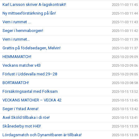
Karl Larsson skriver A-lagskontrakt!
2025-11-03 11:45
Ny mittsexförstärkning på lån!
2025-11-03 11:44
Vem i rummet ...
2025-11-03 11:43
Seger i hemmaborgen!
2025-11-03 11:42
Vem i rummet…
2025-11-03 11:39
Grattis på födelsedagen, Melvin!
2025-11-03 11:37
HEMMAMATCH!
2025-10-23 09:09
Veckans matcher v43
2025-10-23 09:06
Förlust i Uddevalla med 29–28
2025-10-23 09:05
BORTAMATCH!
2025-10-23 08:58
Försäkringsavtal med Folksam
2025-10-15 13:52
VECKANS MATCHER – VECKA 42
2025-10-15 13:45
Seger i Ystad Arena!
2025-10-15 13:42
Axel Sköld tillbaka i di röe!
2025-10-15 13:41
Skånederby mot H43!
2025-10-15 13:39
Lördagsmatch och Dynamitbaren är tillbaka!
2025-10-15 13:39