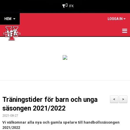
IFK
HEM
LOGGA IN
HEM
NYHETER
OM KLUBBEN
BILJETTER & SÄSONGSKORT
MATCHER
Träningstider för barn och unga
<
>
KALENDER
säsongen 2021/2022
2021-08-27
KONTAKT
Vi välkomnar alla nya och gamla spelare till handbollssäsongen
2021/2022
SPONSORER