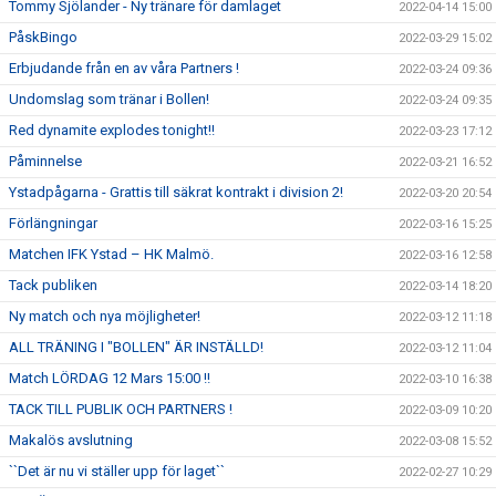
Tommy Sjölander - Ny tränare för damlaget
2022-04-14 15:00
PåskBingo
2022-03-29 15:02
Erbjudande från en av våra Partners !
2022-03-24 09:36
Undomslag som tränar i Bollen!
2022-03-24 09:35
Red dynamite explodes tonight!!
2022-03-23 17:12
Påminnelse
2022-03-21 16:52
Ystadpågarna - Grattis till säkrat kontrakt i division 2!
2022-03-20 20:54
Förlängningar
2022-03-16 15:25
Matchen IFK Ystad – HK Malmö.
2022-03-16 12:58
Tack publiken
2022-03-14 18:20
Ny match och nya möjligheter!
2022-03-12 11:18
ALL TRÄNING I "BOLLEN" ÄR INSTÄLLD!
2022-03-12 11:04
Match LÖRDAG 12 Mars 15:00 !!
2022-03-10 16:38
TACK TILL PUBLIK OCH PARTNERS !
2022-03-09 10:20
Makalös avslutning
2022-03-08 15:52
``Det är nu vi ställer upp för laget``
2022-02-27 10:29