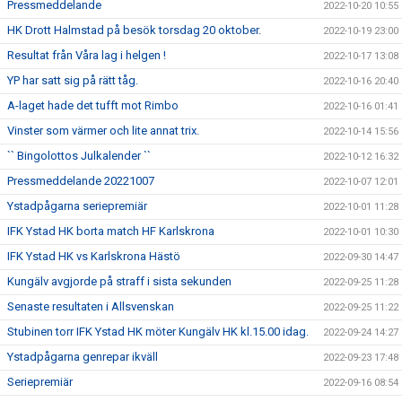
Pressmeddelande
2022-10-20 10:55
HK Drott Halmstad på besök torsdag 20 oktober.
2022-10-19 23:00
Resultat från Våra lag i helgen !
2022-10-17 13:08
YP har satt sig på rätt tåg.
2022-10-16 20:40
A-laget hade det tufft mot Rimbo
2022-10-16 01:41
Vinster som värmer och lite annat trix.
2022-10-14 15:56
`` Bingolottos Julkalender ``
2022-10-12 16:32
Pressmeddelande 20221007
2022-10-07 12:01
Ystadpågarna seriepremiär
2022-10-01 11:28
IFK Ystad HK borta match HF Karlskrona
2022-10-01 10:30
IFK Ystad HK vs Karlskrona Hästö
2022-09-30 14:47
Kungälv avgjorde på straff i sista sekunden
2022-09-25 11:28
Senaste resultaten i Allsvenskan
2022-09-25 11:22
Stubinen torr IFK Ystad HK möter Kungälv HK kl.15.00 idag.
2022-09-24 14:27
Ystadpågarna genrepar ikväll
2022-09-23 17:48
Seriepremiär
2022-09-16 08:54