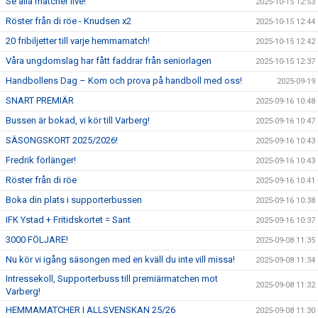
Se alla matcher live!
2025-10-15 12:53
Röster från di röe - Knudsen x2
2025-10-15 12:44
20 fribiljetter till varje hemmamatch!
2025-10-15 12:42
Våra ungdomslag har fått faddrar från seniorlagen
2025-10-15 12:37
Handbollens Dag – Kom och prova på handboll med oss!
2025-09-19
SNART PREMIÄR
2025-09-16 10:48
Bussen är bokad, vi kör till Varberg!
2025-09-16 10:47
SÄSONGSKORT 2025/2026!
2025-09-16 10:43
Fredrik förlänger!
2025-09-16 10:43
Röster från di röe
2025-09-16 10:41
Boka din plats i supporterbussen
2025-09-16 10:38
IFK Ystad + Fritidskortet = Sant
2025-09-16 10:37
3000 FÖLJARE!
2025-09-08 11:35
Nu kör vi igång säsongen med en kväll du inte vill missa!
2025-09-08 11:34
Intressekoll, Supporterbuss till premiärmatchen mot
2025-09-08 11:32
Varberg!
HEMMAMATCHER I ALLSVENSKAN 25/26
2025-09-08 11:30