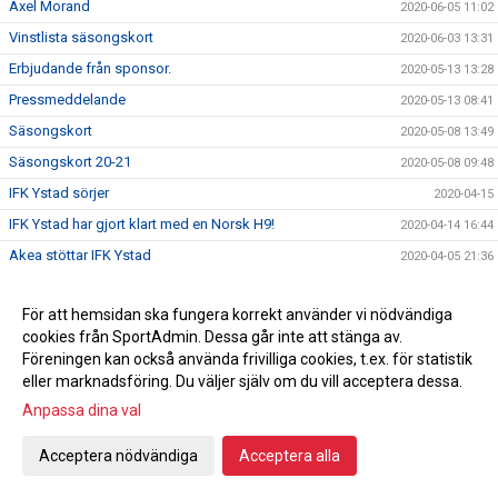
Axel Morand
2020-06-05 11:02
Vinstlista säsongskort
2020-06-03 13:31
Erbjudande från sponsor.
2020-05-13 13:28
Pressmeddelande
2020-05-13 08:41
Säsongskort
2020-05-08 13:49
Säsongskort 20-21
2020-05-08 09:48
IFK Ystad sörjer
2020-04-15
IFK Ystad har gjort klart med en Norsk H9!
2020-04-14 16:44
Akea stöttar IFK Ystad
2020-04-05 21:36
Slutspelsbiljetter!!
2020-03-26 15:24
För att hemsidan ska fungera korrekt använder vi nödvändiga
IFK YSTAD HANDBOLL TACKAR
2020-03-20 11:04
cookies från SportAdmin. Dessa går inte att stänga av.
Ändrade planer
2020-03-17 12:23
Föreningen kan också använda frivilliga cookies, t.ex. för statistik
Sista matchen i grundspelet
eller marknadsföring. Du väljer själv om du vill acceptera dessa.
2020-03-16 20:29
Anpassa dina val
INFO IFK YSTAD HK MED ANLEDNING AV CORONAVIRUSET
2020-03-13 09:56
Inför Alingsås HK på bortaplan
2020-03-11 16:00
Acceptera nödvändiga
Acceptera alla
Seger mot GUIF
2020-03-10 21:18