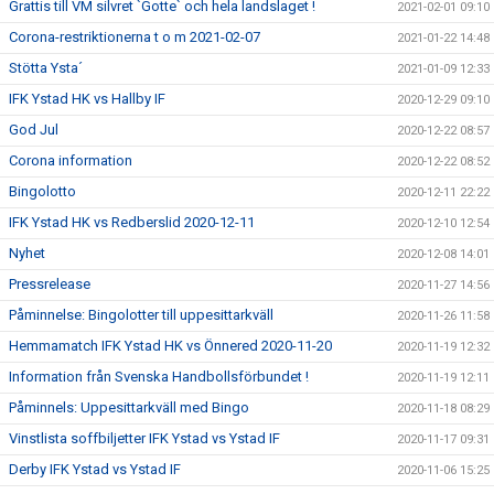
Grattis till VM silvret `Gotte` och hela landslaget !
2021-02-01 09:10
Corona-restriktionerna t o m 2021-02-07
2021-01-22 14:48
Stötta Ysta´
2021-01-09 12:33
IFK Ystad HK vs Hallby IF
2020-12-29 09:10
God Jul
2020-12-22 08:57
Corona information
2020-12-22 08:52
Bingolotto
2020-12-11 22:22
IFK Ystad HK vs Redberslid 2020-12-11
2020-12-10 12:54
Nyhet
2020-12-08 14:01
Pressrelease
2020-11-27 14:56
Påminnelse: Bingolotter till uppesittarkväll
2020-11-26 11:58
Hemmamatch IFK Ystad HK vs Önnered 2020-11-20
2020-11-19 12:32
Information från Svenska Handbollsförbundet !
2020-11-19 12:11
Påminnels: Uppesittarkväll med Bingo
2020-11-18 08:29
Vinstlista soffbiljetter IFK Ystad vs Ystad IF
2020-11-17 09:31
Derby IFK Ystad vs Ystad IF
2020-11-06 15:25