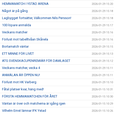
HEMMAMATCH I YSTAD ARENA
2026-01-29 15:20
Något är på gång
2026-01-29 15:18
Lagbygget fortsätter, Välkommen Nils Persson!
2026-01-29 15:18
100 löpare anmälda
2026-01-29 15:17
Veckans matcher
2026-01-29 15:16
Förlust mot tabelltvåan Skånela
2026-01-29 15:16
Bortamatch väntar
2026-01-29 15:15
ETT MINNE FÖR LIVET
2026-01-29 15:13
ATG SVENSKACUPENREMIÄR FÖR DAMLAGET
2026-01-29 15:12
Veckans matcher, vecka 4
2026-01-29 15:11
ANMÄLAN ÄR ÖPPEN NU!
2026-01-29 15:11
Förlust mot HK Varberg
2026-01-29 15:10
Fåtal platser kvar, häng med!
2026-01-15 10:31
FÖRSTA HEMMAMATCHEN FÖR ÅRET
2026-01-15 10:30
Väntan är över och matcherna är igång igen
2026-01-15 10:29
Vilhelm Ernst lämnar IFK Ystad
2026-01-15 10:26