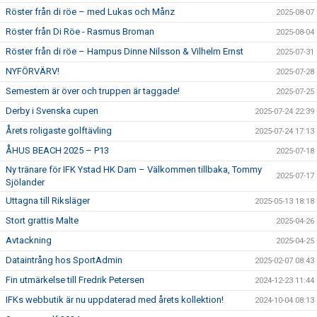
Röster från di röe – med Lukas och Månz
2025-08-07
Röster från Di Röe - Rasmus Broman
2025-08-04
Röster från di röe – Hampus Dinne Nilsson & Vilhelm Ernst
2025-07-31
NYFÖRVÄRV!
2025-07-28
Semestern är över och truppen är taggade!
2025-07-25
Derby i Svenska cupen
2025-07-24 22:39
Årets roligaste golftävling
2025-07-24 17:13
ÅHUS BEACH 2025 – P13
2025-07-18
Ny tränare för IFK Ystad HK Dam – Välkommen tillbaka, Tommy
2025-07-17
Sjölander
Uttagna till Riksläger
2025-05-13 18:18
Stort grattis Malte
2025-04-26
Avtackning
2025-04-25
Dataintrång hos SportAdmin
2025-02-07 08:43
Fin utmärkelse till Fredrik Petersen
2024-12-23 11:44
IFKs webbutik är nu uppdaterad med årets kollektion!
2024-10-04 08:13