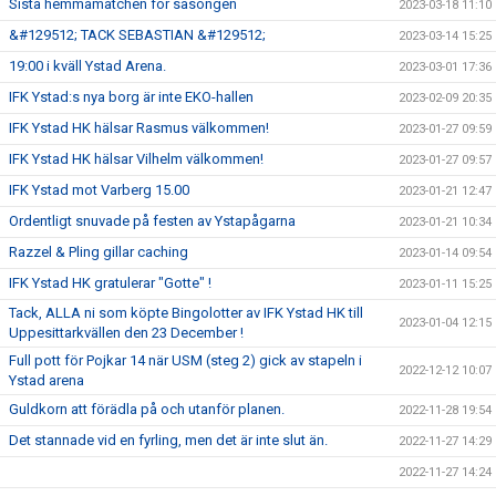
Sista hemmamatchen för säsongen
2023-03-18 11:10
&#129512; TACK SEBASTIAN &#129512;
2023-03-14 15:25
19:00 i kväll Ystad Arena.
2023-03-01 17:36
IFK Ystad:s nya borg är inte EKO-hallen
2023-02-09 20:35
IFK Ystad HK hälsar Rasmus välkommen!
2023-01-27 09:59
IFK Ystad HK hälsar Vilhelm välkommen!
2023-01-27 09:57
IFK Ystad mot Varberg 15.00
2023-01-21 12:47
Ordentligt snuvade på festen av Ystapågarna
2023-01-21 10:34
Razzel & Pling gillar caching
2023-01-14 09:54
IFK Ystad HK gratulerar "Gotte" !
2023-01-11 15:25
Tack, ALLA ni som köpte Bingolotter av IFK Ystad HK till
2023-01-04 12:15
Uppesittarkvällen den 23 December !
Full pott för Pojkar 14 när USM (steg 2) gick av stapeln i
2022-12-12 10:07
Ystad arena
Guldkorn att förädla på och utanför planen.
2022-11-28 19:54
Det stannade vid en fyrling, men det är inte slut än.
2022-11-27 14:29
2022-11-27 14:24