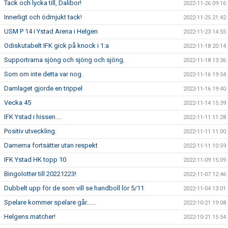
Tack och lycka till, Dalibor!
2022-11-26 09:16
Innerligt och ödmjukt tack!
2022-11-25 21:42
USM P 14 i Ystad Arena i Helgen
2022-11-23 14:55
Odiskutabelt IFK gick på knock i 1:a
2022-11-18 20:14
Supportrarna sjöng och sjöng och sjöng.
2022-11-18 13:36
Som om inte detta var nog.
2022-11-16 19:54
Damlaget gjorde en trippel
2022-11-16 19:40
Vecka 45
2022-11-14 15:39
IFK Ystad i hissen....
2022-11-11 11:28
Positiv utveckling.
2022-11-11 11:00
Damerna fortsätter utan respekt
2022-11-11 10:59
IFK Ystad HK topp 10
2022-11-09 15:09
Bingolotter till 20221223!
2022-11-07 12:46
Dubbelt upp för de som vill se handboll lör 5/11
2022-11-04 13:01
Spelare kommer spelare går......
2022-10-21 19:08
Helgens matcher!
2022-10-21 15:54