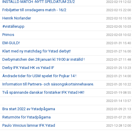
INSTÄLLD MATCH -NYTT SPELDATUM 23/2
2022-02-19 12:02
Fribiljetter till onsdagens match - 16/2
2022-02-15 22:00
Henrik Norlander
2022-02-10 15:50
#viställerupp
2022-02-05 10:03
Primos
2022-02-03 10:02
EM-GULD!
2022-01-31 15:40
Klart med ny matchdag för Ystad derbyt!
2022-01-27 16:00
Derbymatchen den 28 januari kl.19:00 är inställd !
2022-01-27 11:48
Derby IFK Ystad HK vs Ystad IF
2022-01-25 13:23
Ändrade tider för USM spelet för Pojkar 14 !
2022-01-21 14:00
Information till Partners- och säsongskortsinnehavare.
2022-01-20 10:22
Två spännande danskar förstärker IFK Ystad HK!
2022-01-19 08:55
2022-01-14 13:57
Bra start 2022 av Ystadpågarna
2022-01-09 21:13
Returmöte för Ystadpågarna
2022-01-07 21:00
Paulo Vinicius lämnar IFK Ystad
2021-12-28 12:00