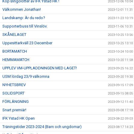
Köp Bingolotter av IFK Ystad HK !
2023-12-06 10:04
Välkommen Jonathan!
2023-12-01 11:31
Landskamp: Är du redo?
2023-11-23 10:19
Supporterbuss till Vinslöv.
2023-11-06 10:31
SKÅNELAGET
2023-10-25 13:56
Uppesittarkväll 23 December
2023-10-25 13:10
BORTAMATCH
2023-10-24 10:00
HEMMAMATCH
2023-10-20 11:58
UPPLEV VM-UPPLADDNINGEN MED LAGET!
2023-09-25 16:22
USM lördag 23/9 välkomna
2023-09-20 19:30
NYHETSBREV
2023-09-15 17:09
SOLIDSPORT
2023-09-15 08:05
FÖRLÄNGNING
2023-09-12 11:40
Snart premiär!
2023-09-08 17:18
IFK Ystad HK Open
2023-08-22 09:03
Träningstider 2023-2024 (Barn och ungdomar)
2023-08-17 14:23