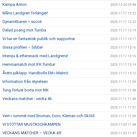
Kämpa Anton
2025-12-24 09:48
Måns Landgren förlänger!
2025-11-17 13:22
Dynamitbaren = succé
2025-11-17 13:22
Delad poäng mot Tumba
2025-11-17 13:19
Vi har en fantastisk publik och supportrar
2025-11-17 13:17
Gissa profilen – Sibbe!
2025-11-17 13:16
Intervju & eftersnack med Landgrens!
2025-11-17 13:15
Hemmamatch mot IFK Tumba!
2025-11-17 13:14
Årets julklapp. Handbolls EM i Malmö
2025-11-17 13:12
Information från styrelsen
2025-11-11 11:39
Tung förlust borta mot RIK
2025-11-11 11:38
Veckans matcher - vecka 46
2025-11-11 11:38
2025-11-11 11:37
Vem i rummet med Broman, Evon, Kleman och Sköld
2025-11-11 11:34
VI STÖTTAR MUSTASCHKAMPEN
2025-11-03 11:48
VECKANS MATCHER – VECKA 45!
2025-11-03 11:47