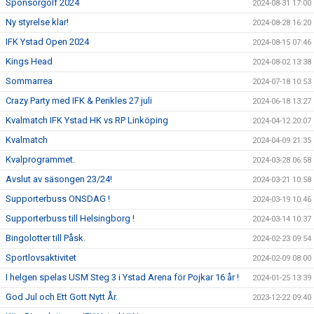
Sponsorgolf 2024
2024-08-31 17:00
Ny styrelse klar!
2024-08-28 16:20
IFK Ystad Open 2024
2024-08-15 07:46
Kings Head
2024-08-02 13:38
Sommarrea
2024-07-18 10:53
Crazy Party med IFK & Perikles 27 juli
2024-06-18 13:27
Kvalmatch IFK Ystad HK vs RP Linköping
2024-04-12 20:07
Kvalmatch
2024-04-09 21:35
Kvalprogrammet.
2024-03-28 06:58
Avslut av säsongen 23/24!
2024-03-21 10:58
Supporterbuss ONSDAG !
2024-03-19 10:46
Supporterbuss till Helsingborg !
2024-03-14 10:37
Bingolotter till Påsk.
2024-02-23 09:54
Sportlovsaktivitet
2024-02-09 08:00
I helgen spelas USM Steg 3 i Ystad Arena för Pojkar 16 år !
2024-01-25 13:39
God Jul och Ett Gott Nytt År.
2023-12-22 09:40