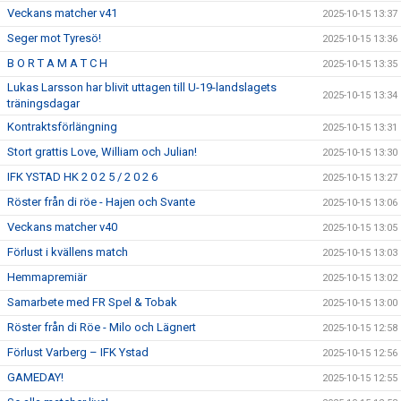
Veckans matcher v41
2025-10-15 13:37
Seger mot Tyresö!
2025-10-15 13:36
B O R T A M A T C H
2025-10-15 13:35
Lukas Larsson har blivit uttagen till U-19-landslagets
2025-10-15 13:34
träningsdagar
Kontraktsförlängning
2025-10-15 13:31
Stort grattis Love, William och Julian!
2025-10-15 13:30
IFK YSTAD HK 2 0 2 5 / 2 0 2 6
2025-10-15 13:27
Röster från di röe - Hajen och Svante
2025-10-15 13:06
Veckans matcher v40
2025-10-15 13:05
Förlust i kvällens match
2025-10-15 13:03
Hemmapremiär
2025-10-15 13:02
Samarbete med FR Spel & Tobak
2025-10-15 13:00
Röster från di Röe - Milo och Lägnert
2025-10-15 12:58
Förlust Varberg – IFK Ystad
2025-10-15 12:56
GAMEDAY!
2025-10-15 12:55