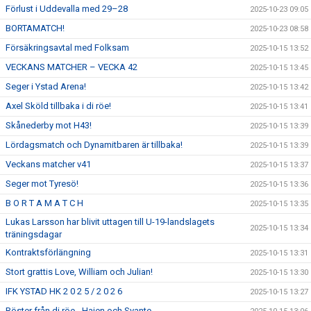
Förlust i Uddevalla med 29–28
2025-10-23 09:05
BORTAMATCH!
2025-10-23 08:58
Försäkringsavtal med Folksam
2025-10-15 13:52
VECKANS MATCHER – VECKA 42
2025-10-15 13:45
Seger i Ystad Arena!
2025-10-15 13:42
Axel Sköld tillbaka i di röe!
2025-10-15 13:41
Skånederby mot H43!
2025-10-15 13:39
Lördagsmatch och Dynamitbaren är tillbaka!
2025-10-15 13:39
Veckans matcher v41
2025-10-15 13:37
Seger mot Tyresö!
2025-10-15 13:36
B O R T A M A T C H
2025-10-15 13:35
Lukas Larsson har blivit uttagen till U-19-landslagets
2025-10-15 13:34
träningsdagar
Kontraktsförlängning
2025-10-15 13:31
Stort grattis Love, William och Julian!
2025-10-15 13:30
IFK YSTAD HK 2 0 2 5 / 2 0 2 6
2025-10-15 13:27
Röster från di röe - Hajen och Svante