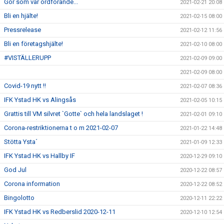
Gör som vår ordförande...
2021-02-21 20:08
Bli en hjälte!
2021-02-15 08:00
Pressrelease
2021-02-12 11:56
Bli en företagshjälte!
2021-02-10 08:00
#VISTÄLLERUPP
2021-02-09 09:00
2021-02-09 08:00
Covid-19 nytt !!
2021-02-07 08:36
IFK Ystad HK vs Alingsås
2021-02-05 10:15
Grattis till VM silvret `Gotte` och hela landslaget !
2021-02-01 09:10
Corona-restriktionerna t o m 2021-02-07
2021-01-22 14:48
Stötta Ysta´
2021-01-09 12:33
IFK Ystad HK vs Hallby IF
2020-12-29 09:10
God Jul
2020-12-22 08:57
Corona information
2020-12-22 08:52
Bingolotto
2020-12-11 22:22
IFK Ystad HK vs Redberslid 2020-12-11
2020-12-10 12:54