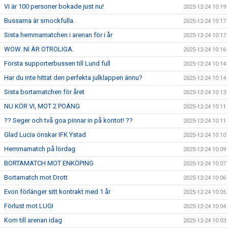
Vi är 100 personer bokade just nu!
2025-12-24 10:19
Bussarna är smockfulla.
2025-12-24 10:17
Sista hemmamatchen i arenan för i år
2025-12-24 10:17
WOW. NI ÄR OTROLIGA.
2025-12-24 10:16
Första supporterbussen till Lund full
2025-12-24 10:14
Har du inte hittat den perfekta julklappen ännu?
2025-12-24 10:14
Sista bortamatchen för året
2025-12-24 10:13
NU KÖR VI, MOT 2 POÄNG
2025-12-24 10:11
?? Seger och två goa pinnar in på kontot! ??
2025-12-24 10:11
Glad Lucia önskar IFK Ystad
2025-12-24 10:10
Hemmamatch på lördag
2025-12-24 10:09
BORTAMATCH MOT ENKÖPING
2025-12-24 10:07
Bortamatch mot Drott
2025-12-24 10:06
Evon förlänger sitt kontrakt med 1 år
2025-12-24 10:05
Förlust mot LUGI
2025-12-24 10:04
Kom till arenan idag
2025-12-24 10:03