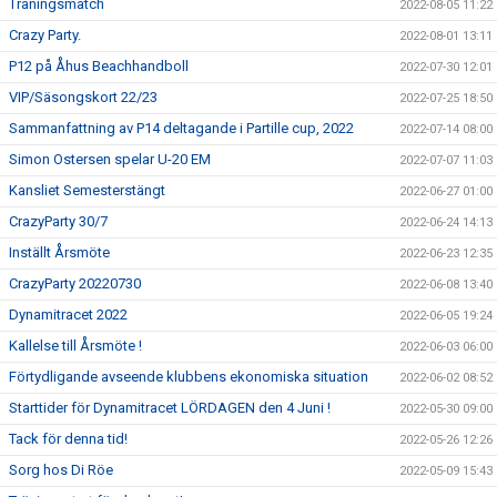
Träningsmatch
2022-08-05 11:22
Crazy Party.
2022-08-01 13:11
P12 på Åhus Beachhandboll
2022-07-30 12:01
VIP/Säsongskort 22/23
2022-07-25 18:50
Sammanfattning av P14 deltagande i Partille cup, 2022
2022-07-14 08:00
Simon Ostersen spelar U-20 EM
2022-07-07 11:03
Kansliet Semesterstängt
2022-06-27 01:00
CrazyParty 30/7
2022-06-24 14:13
Inställt Årsmöte
2022-06-23 12:35
CrazyParty 20220730
2022-06-08 13:40
Dynamitracet 2022
2022-06-05 19:24
Kallelse till Årsmöte !
2022-06-03 06:00
Förtydligande avseende klubbens ekonomiska situation
2022-06-02 08:52
Starttider för Dynamitracet LÖRDAGEN den 4 Juni !
2022-05-30 09:00
Tack för denna tid!
2022-05-26 12:26
Sorg hos Di Röe
2022-05-09 15:43