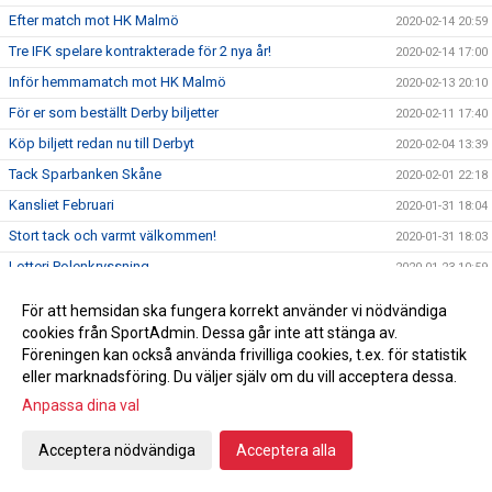
Efter match mot HK Malmö
2020-02-14 20:59
Tre IFK spelare kontrakterade för 2 nya år!
2020-02-14 17:00
Inför hemmamatch mot HK Malmö
2020-02-13 20:10
För er som beställt Derby biljetter
2020-02-11 17:40
Köp biljett redan nu till Derbyt
2020-02-04 13:39
Tack Sparbanken Skåne
2020-02-01 22:18
Kansliet Februari
2020-01-31 18:04
Stort tack och varmt välkommen!
2020-01-31 18:03
Lotteri Polenkryssning
2020-01-23 10:59
Handbollsligan fortsätter
2020-01-20 12:18
För att hemsidan ska fungera korrekt använder vi nödvändiga
Damhandboll!
2020-01-09 15:19
cookies från SportAdmin. Dessa går inte att stänga av.
Föreningen kan också använda frivilliga cookies, t.ex. för statistik
Nyförvärv Axel Morand
2019-12-30 22:04
eller marknadsföring. Du väljer själv om du vill acceptera dessa.
Seger hemma mot Önnered
2019-12-27 21:12
Anpassa dina val
Inför Önnered på hemmaplan
2019-12-27 00:35
Acceptera nödvändiga
Acceptera alla
God jul & Gott nytt år
2019-12-23 10:27
Vinst mot Sävehof
2019-12-18 22:16