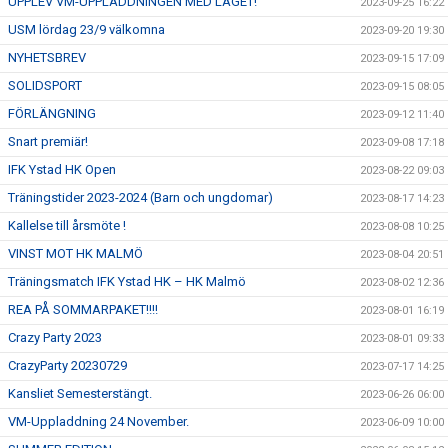
UPPLEV VM-UPPLADDNINGEN MED LAGET!
2023-09-25 16:22
USM lördag 23/9 välkomna
2023-09-20 19:30
NYHETSBREV
2023-09-15 17:09
SOLIDSPORT
2023-09-15 08:05
FÖRLÄNGNING
2023-09-12 11:40
Snart premiär!
2023-09-08 17:18
IFK Ystad HK Open
2023-08-22 09:03
Träningstider 2023-2024 (Barn och ungdomar)
2023-08-17 14:23
Kallelse till årsmöte !
2023-08-08 10:25
VINST MOT HK MALMÖ
2023-08-04 20:51
Träningsmatch IFK Ystad HK – HK Malmö
2023-08-02 12:36
REA PÅ SOMMARPAKET!!!!
2023-08-01 16:19
Crazy Party 2023
2023-08-01 09:33
CrazyParty 20230729
2023-07-17 14:25
Kansliet Semesterstängt.
2023-06-26 06:00
VM-Uppladdning 24 November.
2023-06-09 10:00