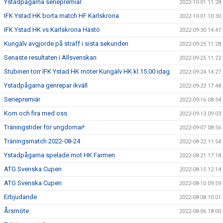
Ystadpågarna seriepremiär
2022-10-01 11:28
IFK Ystad HK borta match HF Karlskrona
2022-10-01 10:30
IFK Ystad HK vs Karlskrona Hästö
2022-09-30 14:47
Kungälv avgjorde på straff i sista sekunden
2022-09-25 11:28
Senaste resultaten i Allsvenskan
2022-09-25 11:22
Stubinen torr IFK Ystad HK möter Kungälv HK kl.15.00 idag.
2022-09-24 14:27
Ystadpågarna genrepar ikväll
2022-09-23 17:48
Seriepremiär
2022-09-16 08:54
Kom och fira med oss.
2022-09-13 09:03
Träningstider för ungdomar!
2022-09-07 08:56
Träningsmatch 2022-08-24
2022-08-22 11:54
Ystadpågarna spelade mot HK Farmen
2022-08-21 17:18
ATG Svenska Cupen
2022-08-15 12:14
ATG Svenska Cupen
2022-08-10 09:59
Erbjudande
2022-08-08 10:01
Årsmöte
2022-08-06 18:00