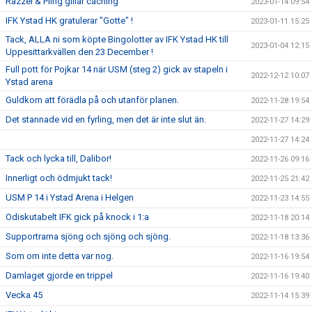
Razzel & Pling gillar caching
2023-01-14 09:54
IFK Ystad HK gratulerar "Gotte" !
2023-01-11 15:25
Tack, ALLA ni som köpte Bingolotter av IFK Ystad HK till
2023-01-04 12:15
Uppesittarkvällen den 23 December !
Full pott för Pojkar 14 när USM (steg 2) gick av stapeln i
2022-12-12 10:07
Ystad arena
Guldkorn att förädla på och utanför planen.
2022-11-28 19:54
Det stannade vid en fyrling, men det är inte slut än.
2022-11-27 14:29
2022-11-27 14:24
Tack och lycka till, Dalibor!
2022-11-26 09:16
Innerligt och ödmjukt tack!
2022-11-25 21:42
USM P 14 i Ystad Arena i Helgen
2022-11-23 14:55
Odiskutabelt IFK gick på knock i 1:a
2022-11-18 20:14
Supportrarna sjöng och sjöng och sjöng.
2022-11-18 13:36
Som om inte detta var nog.
2022-11-16 19:54
Damlaget gjorde en trippel
2022-11-16 19:40
Vecka 45
2022-11-14 15:39