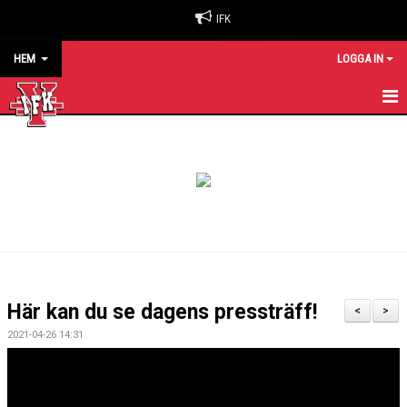
IFK
HEM
LOGGA IN
HEM
NYHETER
OM KLUBBEN
BILJETTER & SÄSONGSKORT
MATCHER
Här kan du se dagens pressträff!
<
>
KALENDER
2021-04-26 14:31
KONTAKT
SPONSORER