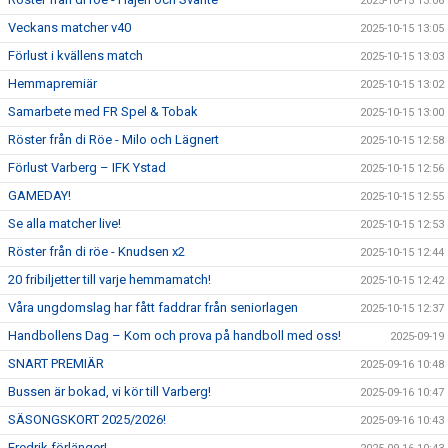
2025-10-15 13:06
Veckans matcher v40
2025-10-15 13:05
Förlust i kvällens match
2025-10-15 13:03
Hemmapremiär
2025-10-15 13:02
Samarbete med FR Spel & Tobak
2025-10-15 13:00
Röster från di Röe - Milo och Lägnert
2025-10-15 12:58
Förlust Varberg – IFK Ystad
2025-10-15 12:56
GAMEDAY!
2025-10-15 12:55
Se alla matcher live!
2025-10-15 12:53
Röster från di röe - Knudsen x2
2025-10-15 12:44
20 fribiljetter till varje hemmamatch!
2025-10-15 12:42
Våra ungdomslag har fått faddrar från seniorlagen
2025-10-15 12:37
Handbollens Dag – Kom och prova på handboll med oss!
2025-09-19
SNART PREMIÄR
2025-09-16 10:48
Bussen är bokad, vi kör till Varberg!
2025-09-16 10:47
SÄSONGSKORT 2025/2026!
2025-09-16 10:43
Fredrik förlänger!