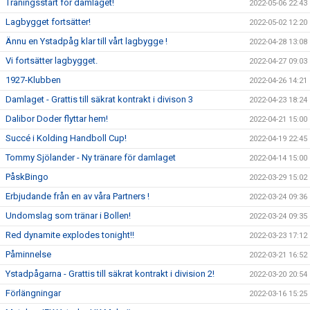
Träningsstart för damlaget!
2022-05-06 22:43
Lagbygget fortsätter!
2022-05-02 12:20
Ännu en Ystadpåg klar till vårt lagbygge !
2022-04-28 13:08
Vi fortsätter lagbygget.
2022-04-27 09:03
1927-Klubben
2022-04-26 14:21
Damlaget - Grattis till säkrat kontrakt i divison 3
2022-04-23 18:24
Dalibor Doder flyttar hem!
2022-04-21 15:00
Succé i Kolding Handboll Cup!
2022-04-19 22:45
Tommy Sjölander - Ny tränare för damlaget
2022-04-14 15:00
PåskBingo
2022-03-29 15:02
Erbjudande från en av våra Partners !
2022-03-24 09:36
Undomslag som tränar i Bollen!
2022-03-24 09:35
Red dynamite explodes tonight!!
2022-03-23 17:12
Påminnelse
2022-03-21 16:52
Ystadpågarna - Grattis till säkrat kontrakt i division 2!
2022-03-20 20:54
Förlängningar
2022-03-16 15:25