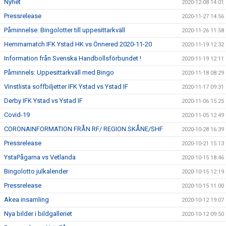
Nyhet
2020-12-08 14:01
Pressrelease
2020-11-27 14:56
Påminnelse: Bingolotter till uppesittarkväll
2020-11-26 11:58
Hemmamatch IFK Ystad HK vs Önnered 2020-11-20
2020-11-19 12:32
Information från Svenska Handbollsförbundet !
2020-11-19 12:11
Påminnels: Uppesittarkväll med Bingo
2020-11-18 08:29
Vinstlista soffbiljetter IFK Ystad vs Ystad IF
2020-11-17 09:31
Derby IFK Ystad vs Ystad IF
2020-11-06 15:25
Covid-19
2020-11-05 12:49
CORONAINFORMATION FRÅN RF/ REGION SKÅNE/SHF
2020-10-28 16:39
Pressrelease
2020-10-21 15:13
YstaPågarna vs Vetlanda
2020-10-15 18:46
Bingolotto julkalender
2020-10-15 12:19
Pressrelease
2020-10-15 11:00
Akea insamling
2020-10-12 19:07
Nya bilder i bildgalleriet
2020-10-12 09:50