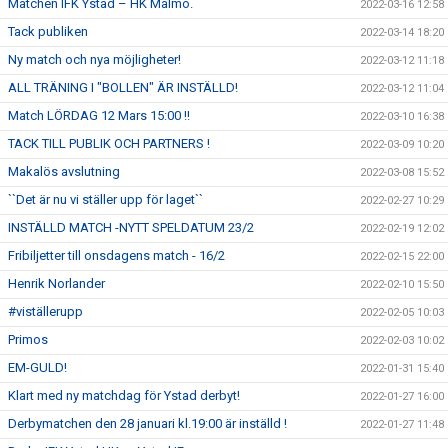
Matchen IFK Ystad – HK Malmö.
2022-03-16 12:58
Tack publiken
2022-03-14 18:20
Ny match och nya möjligheter!
2022-03-12 11:18
ALL TRÄNING I "BOLLEN" ÄR INSTÄLLD!
2022-03-12 11:04
Match LÖRDAG 12 Mars 15:00 !!
2022-03-10 16:38
TACK TILL PUBLIK OCH PARTNERS !
2022-03-09 10:20
Makalös avslutning
2022-03-08 15:52
``Det är nu vi ställer upp för laget``
2022-02-27 10:29
INSTÄLLD MATCH -NYTT SPELDATUM 23/2
2022-02-19 12:02
Fribiljetter till onsdagens match - 16/2
2022-02-15 22:00
Henrik Norlander
2022-02-10 15:50
#viställerupp
2022-02-05 10:03
Primos
2022-02-03 10:02
EM-GULD!
2022-01-31 15:40
Klart med ny matchdag för Ystad derbyt!
2022-01-27 16:00
Derbymatchen den 28 januari kl.19:00 är inställd !
2022-01-27 11:48