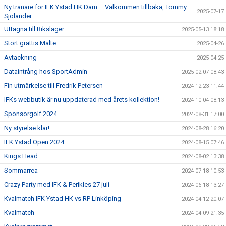
Ny tränare för IFK Ystad HK Dam – Välkommen tillbaka, Tommy
2025-07-17
Sjölander
Uttagna till Riksläger
2025-05-13 18:18
Stort grattis Malte
2025-04-26
Avtackning
2025-04-25
Dataintrång hos SportAdmin
2025-02-07 08:43
Fin utmärkelse till Fredrik Petersen
2024-12-23 11:44
IFKs webbutik är nu uppdaterad med årets kollektion!
2024-10-04 08:13
Sponsorgolf 2024
2024-08-31 17:00
Ny styrelse klar!
2024-08-28 16:20
IFK Ystad Open 2024
2024-08-15 07:46
Kings Head
2024-08-02 13:38
Sommarrea
2024-07-18 10:53
Crazy Party med IFK & Perikles 27 juli
2024-06-18 13:27
Kvalmatch IFK Ystad HK vs RP Linköping
2024-04-12 20:07
Kvalmatch
2024-04-09 21:35