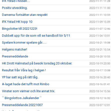
IFK Ystad i hissen....
2022-11-11 11:28
Positiv utveckling.
2022-11-11 11:00
Damerna fortsätter utan respekt
2022-11-11 10:59
IFK Ystad HK topp 10
2022-11-09 15:09
Bingolotter till 20221223!
2022-11-07 12:46
Dubbelt upp för de som vill se handboll lör 5/11
2022-11-04 13:01
Spelare kommer spelare går......
2022-10-21 19:08
Helgens matcher!
2022-10-21 15:54
Pressmeddelande
2022-10-20 10:55
HK Drott Halmstad på besök torsdag 20 oktober.
2022-10-19 23:00
Resultat från Våra lag i helgen !
2022-10-17 13:08
YP har satt sig på rätt tåg.
2022-10-16 20:40
A-laget hade det tufft mot Rimbo
2022-10-16 01:41
Vinster som värmer och lite annat trix.
2022-10-14 15:56
`` Bingolottos Julkalender ``
2022-10-12 16:32
Pressmeddelande 20221007
2022-10-07 12:01