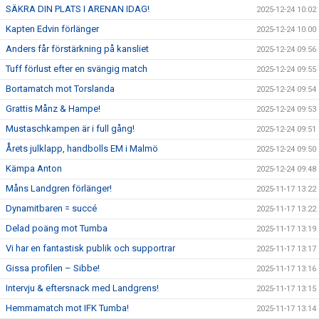
SÄKRA DIN PLATS I ARENAN IDAG!
2025-12-24 10:02
Kapten Edvin förlänger
2025-12-24 10:00
Anders får förstärkning på kansliet
2025-12-24 09:56
Tuff förlust efter en svängig match
2025-12-24 09:55
Bortamatch mot Torslanda
2025-12-24 09:54
Grattis Månz & Hampe!
2025-12-24 09:53
Mustaschkampen är i full gång!
2025-12-24 09:51
Årets julklapp, handbolls EM i Malmö
2025-12-24 09:50
Kämpa Anton
2025-12-24 09:48
Måns Landgren förlänger!
2025-11-17 13:22
Dynamitbaren = succé
2025-11-17 13:22
Delad poäng mot Tumba
2025-11-17 13:19
Vi har en fantastisk publik och supportrar
2025-11-17 13:17
Gissa profilen – Sibbe!
2025-11-17 13:16
Intervju & eftersnack med Landgrens!
2025-11-17 13:15
Hemmamatch mot IFK Tumba!
2025-11-17 13:14