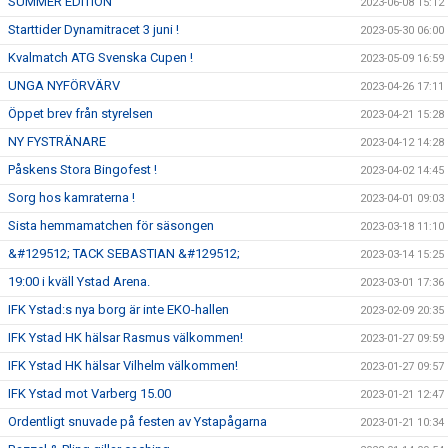
SUMMER EDITION
2023-06-08 15:12
Starttider Dynamitracet 3 juni !
2023-05-30 06:00
Kvalmatch ATG Svenska Cupen !
2023-05-09 16:59
UNGA NYFÖRVÄRV
2023-04-26 17:11
Öppet brev från styrelsen
2023-04-21 15:28
NY FYSTRÄNARE
2023-04-12 14:28
Påskens Stora Bingofest !
2023-04-02 14:45
Sorg hos kamraterna !
2023-04-01 09:03
Sista hemmamatchen för säsongen
2023-03-18 11:10
&#129512; TACK SEBASTIAN &#129512;
2023-03-14 15:25
19:00 i kväll Ystad Arena.
2023-03-01 17:36
IFK Ystad:s nya borg är inte EKO-hallen
2023-02-09 20:35
IFK Ystad HK hälsar Rasmus välkommen!
2023-01-27 09:59
IFK Ystad HK hälsar Vilhelm välkommen!
2023-01-27 09:57
IFK Ystad mot Varberg 15.00
2023-01-21 12:47
Ordentligt snuvade på festen av Ystapågarna
2023-01-21 10:34