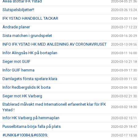
Akea stöttar IFK Ystad
2020-04-05 21:36
Slutspelsbiljetter!!
2020-03-26 15:24
IFK YSTAD HANDBOLL TACKAR
2020-03-20 11:04
Ändrade planer
2020-03-17 12:23
Sista matchen i grundspelet
2020-03-16 20:29
INFO IFK YSTAD HK MED ANLEDNING AV CORONAVIRUSET
2020-03-13 09:56
Inför Alingsås HK på bortaplan
2020-03-11 16:00
Seger mot GUIF
2020-03-10 21:18
Inför GUIF hemma
2020-03-09 17:30
Damlagets första spelare klara
2020-03-09 11:55
Inför Redbergslids IK borta
2020-03-04 16:00
Seger mot HK Varberg
2020-03-02 21:30
Etablerad målvakt med Internationell erfarenhet klar för IFK
2020-03-02 18:30
Ystad !
Inför HK Varberg på hemmaplan
2020-03-02 15:11
Pusselbitarna börja falla på plats
2020-02-29 18:47
#UNIK&#10084;&#65039;
2020-02-17 15:50