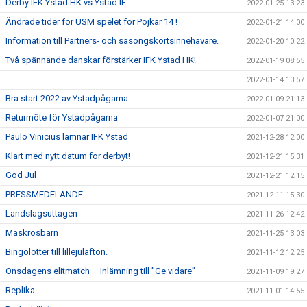
Derby IFK Ystad HK vs Ystad IF
2022-01-25 13:23
Ändrade tider för USM spelet för Pojkar 14 !
2022-01-21 14:00
Information till Partners- och säsongskortsinnehavare.
2022-01-20 10:22
Två spännande danskar förstärker IFK Ystad HK!
2022-01-19 08:55
2022-01-14 13:57
Bra start 2022 av Ystadpågarna
2022-01-09 21:13
Returmöte för Ystadpågarna
2022-01-07 21:00
Paulo Vinicius lämnar IFK Ystad
2021-12-28 12:00
Klart med nytt datum för derbyt!
2021-12-21 15:31
God Jul
2021-12-21 12:15
PRESSMEDELANDE
2021-12-11 15:30
Landslagsuttagen
2021-11-26 12:42
Maskrosbarn
2021-11-25 13:03
Bingolotter till lillejulafton.
2021-11-12 12:25
Onsdagens elitmatch – Inlämning till ”Ge vidare”
2021-11-09 19:27
Replika
2021-11-01 14:55