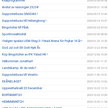
Kvalprogrammet.
2024-03-28 06:58
Avslut av säsongen 23/24!
2024-03-21 10:58
Supporterbuss ONSDAG !
2024-03-19 10:46
Supporterbuss till Helsingborg !
2024-03-14 10:37
Bingolotter till Påsk.
2024-02-23 09:54
Sportlovsaktivitet
2024-02-09 08:00
I helgen spelas USM Steg 3 i Ystad Arena för Pojkar 16 år !
2024-01-25 13:39
God Jul och Ett Gott Nytt År.
2023-12-22 09:40
Köp Bingolotter av IFK Ystad HK !
2023-12-06 10:04
Välkommen Jonathan!
2023-12-01 11:31
Landskamp: Är du redo?
2023-11-23 10:19
Supporterbuss till Vinslöv.
2023-11-06 10:31
SKÅNELAGET
2023-10-25 13:56
Uppesittarkväll 23 December
2023-10-25 13:10
BORTAMATCH
2023-10-24 10:00
HEMMAMATCH
2023-10-20 11:58