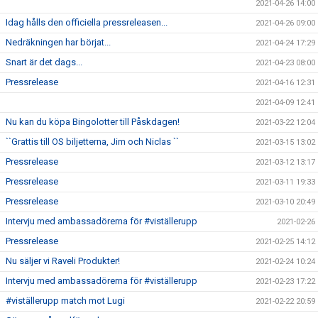
2021-04-26 14:00
Idag hålls den officiella pressreleasen...
2021-04-26 09:00
Nedräkningen har börjat...
2021-04-24 17:29
Snart är det dags...
2021-04-23 08:00
Pressrelease
2021-04-16 12:31
2021-04-09 12:41
Nu kan du köpa Bingolotter till Påskdagen!
2021-03-22 12:04
``Grattis till OS biljetterna, Jim och Niclas ``
2021-03-15 13:02
Pressrelease
2021-03-12 13:17
Pressrelease
2021-03-11 19:33
Pressrelease
2021-03-10 20:49
Intervju med ambassadörerna för #viställerupp
2021-02-26
Pressrelease
2021-02-25 14:12
Nu säljer vi Raveli Produkter!
2021-02-24 10:24
Intervju med ambassadörerna för #viställerupp
2021-02-23 17:22
#viställerupp match mot Lugi
2021-02-22 20:59