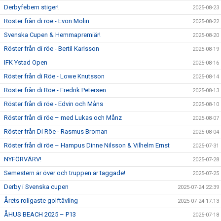
Derbyfebern stiger!
2025-08-23
Röster från di röe - Evon Molin
2025-08-22
Svenska Cupen & Hemmapremiär!
2025-08-20
Röster från di röe - Bertil Karlsson
2025-08-19
IFK Ystad Open
2025-08-16
Röster från di Röe - Lowe Knutsson
2025-08-14
Röster från di Röe - Fredrik Petersen
2025-08-13
Röster från di röe - Edvin och Måns
2025-08-10
Röster från di röe – med Lukas och Månz
2025-08-07
Röster från Di Röe - Rasmus Broman
2025-08-04
Röster från di röe – Hampus Dinne Nilsson & Vilhelm Ernst
2025-07-31
NYFÖRVÄRV!
2025-07-28
Semestern är över och truppen är taggade!
2025-07-25
Derby i Svenska cupen
2025-07-24 22:39
Årets roligaste golftävling
2025-07-24 17:13
ÅHUS BEACH 2025 – P13
2025-07-18