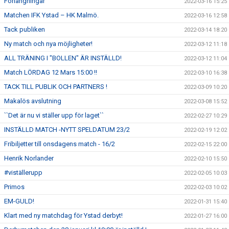
Förlängningar
2022-03-16 15:25
Matchen IFK Ystad – HK Malmö.
2022-03-16 12:58
Tack publiken
2022-03-14 18:20
Ny match och nya möjligheter!
2022-03-12 11:18
ALL TRÄNING I "BOLLEN" ÄR INSTÄLLD!
2022-03-12 11:04
Match LÖRDAG 12 Mars 15:00 !!
2022-03-10 16:38
TACK TILL PUBLIK OCH PARTNERS !
2022-03-09 10:20
Makalös avslutning
2022-03-08 15:52
``Det är nu vi ställer upp för laget``
2022-02-27 10:29
INSTÄLLD MATCH -NYTT SPELDATUM 23/2
2022-02-19 12:02
Fribiljetter till onsdagens match - 16/2
2022-02-15 22:00
Henrik Norlander
2022-02-10 15:50
#viställerupp
2022-02-05 10:03
Primos
2022-02-03 10:02
EM-GULD!
2022-01-31 15:40
Klart med ny matchdag för Ystad derbyt!
2022-01-27 16:00