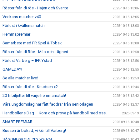
Röster från di röe - Hajen och Svante
2025-10-15 13:06
Veckans matcher v40
2025-10-15 13:05
Förlust i kvällens match
2025-10-15 13:03
Hemmapremiär
2025-10-15 13:02
Samarbete med FR Spel & Tobak
2025-10-15 13:00
Röster från di Röe - Milo och Lägnert
2025-10-15 12:58
Förlust Varberg – IFK Ystad
2025-10-15 12:56
GAMEDAY!
2025-10-15 12:55
Se alla matcher live!
2025-10-15 12:53
Röster från di röe - Knudsen x2
2025-10-15 12:44
20 fribiljetter till varje hemmamatch!
2025-10-15 12:42
Våra ungdomslag har fått faddrar från seniorlagen
2025-10-15 12:37
Handbollens Dag – Kom och prova på handboll med oss!
2025-09-19
SNART PREMIÄR
2025-09-16 10:48
Bussen är bokad, vi kör till Varberg!
2025-09-16 10:47
SÄSONGSKORT 2025/2026!
2025-09-16 10:43