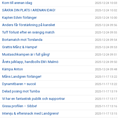
Kom till arenan idag
2025-12-24 10:03
SÄKRA DIN PLATS I ARENAN IDAG!
2025-12-24 10:02
Kapten Edvin förlänger
2025-12-24 10:00
Anders får förstärkning på kansliet
2025-12-24 09:56
Tuff förlust efter en svängig match
2025-12-24 09:55
Bortamatch mot Torslanda
2025-12-24 09:54
Grattis Månz & Hampe!
2025-12-24 09:53
Mustaschkampen är i full gång!
2025-12-24 09:51
Årets julklapp, handbolls EM i Malmö
2025-12-24 09:50
Kämpa Anton
2025-12-24 09:48
Måns Landgren förlänger!
2025-11-17 13:22
Dynamitbaren = succé
2025-11-17 13:22
Delad poäng mot Tumba
2025-11-17 13:19
Vi har en fantastisk publik och supportrar
2025-11-17 13:17
Gissa profilen – Sibbe!
2025-11-17 13:16
Intervju & eftersnack med Landgrens!
2025-11-17 13:15