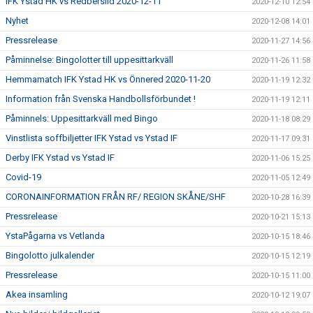
IFK Ystad HK vs Redberslid 2020-12-11
2020-12-10 12:54
Nyhet
2020-12-08 14:01
Pressrelease
2020-11-27 14:56
Påminnelse: Bingolotter till uppesittarkväll
2020-11-26 11:58
Hemmamatch IFK Ystad HK vs Önnered 2020-11-20
2020-11-19 12:32
Information från Svenska Handbollsförbundet !
2020-11-19 12:11
Påminnels: Uppesittarkväll med Bingo
2020-11-18 08:29
Vinstlista soffbiljetter IFK Ystad vs Ystad IF
2020-11-17 09:31
Derby IFK Ystad vs Ystad IF
2020-11-06 15:25
Covid-19
2020-11-05 12:49
CORONAINFORMATION FRÅN RF/ REGION SKÅNE/SHF
2020-10-28 16:39
Pressrelease
2020-10-21 15:13
YstaPågarna vs Vetlanda
2020-10-15 18:46
Bingolotto julkalender
2020-10-15 12:19
Pressrelease
2020-10-15 11:00
Akea insamling
2020-10-12 19:07