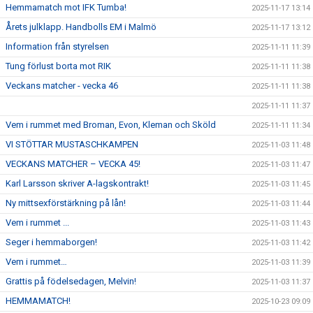
Hemmamatch mot IFK Tumba!
2025-11-17 13:14
Årets julklapp. Handbolls EM i Malmö
2025-11-17 13:12
Information från styrelsen
2025-11-11 11:39
Tung förlust borta mot RIK
2025-11-11 11:38
Veckans matcher - vecka 46
2025-11-11 11:38
2025-11-11 11:37
Vem i rummet med Broman, Evon, Kleman och Sköld
2025-11-11 11:34
VI STÖTTAR MUSTASCHKAMPEN
2025-11-03 11:48
VECKANS MATCHER – VECKA 45!
2025-11-03 11:47
Karl Larsson skriver A-lagskontrakt!
2025-11-03 11:45
Ny mittsexförstärkning på lån!
2025-11-03 11:44
Vem i rummet ...
2025-11-03 11:43
Seger i hemmaborgen!
2025-11-03 11:42
Vem i rummet…
2025-11-03 11:39
Grattis på födelsedagen, Melvin!
2025-11-03 11:37
HEMMAMATCH!
2025-10-23 09:09