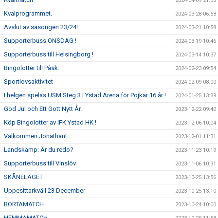
2024-04-09 21:35
Kvalprogrammet.
2024-03-28 06:58
Avslut av säsongen 23/24!
2024-03-21 10:58
Supporterbuss ONSDAG !
2024-03-19 10:46
Supporterbuss till Helsingborg !
2024-03-14 10:37
Bingolotter till Påsk.
2024-02-23 09:54
Sportlovsaktivitet
2024-02-09 08:00
I helgen spelas USM Steg 3 i Ystad Arena för Pojkar 16 år !
2024-01-25 13:39
God Jul och Ett Gott Nytt År.
2023-12-22 09:40
Köp Bingolotter av IFK Ystad HK !
2023-12-06 10:04
Välkommen Jonathan!
2023-12-01 11:31
Landskamp: Är du redo?
2023-11-23 10:19
Supporterbuss till Vinslöv.
2023-11-06 10:31
SKÅNELAGET
2023-10-25 13:56
Uppesittarkväll 23 December
2023-10-25 13:10
BORTAMATCH
2023-10-24 10:00
HEMMAMATCH