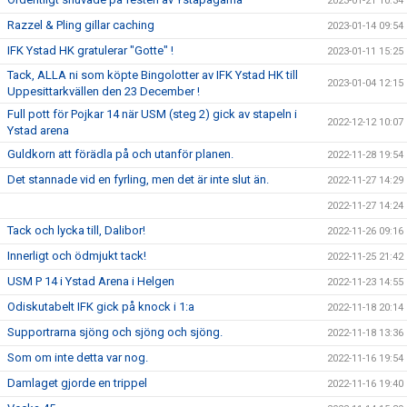
2023-01-21 10:34
Razzel & Pling gillar caching
2023-01-14 09:54
IFK Ystad HK gratulerar "Gotte" !
2023-01-11 15:25
Tack, ALLA ni som köpte Bingolotter av IFK Ystad HK till
2023-01-04 12:15
Uppesittarkvällen den 23 December !
Full pott för Pojkar 14 när USM (steg 2) gick av stapeln i
2022-12-12 10:07
Ystad arena
Guldkorn att förädla på och utanför planen.
2022-11-28 19:54
Det stannade vid en fyrling, men det är inte slut än.
2022-11-27 14:29
2022-11-27 14:24
Tack och lycka till, Dalibor!
2022-11-26 09:16
Innerligt och ödmjukt tack!
2022-11-25 21:42
USM P 14 i Ystad Arena i Helgen
2022-11-23 14:55
Odiskutabelt IFK gick på knock i 1:a
2022-11-18 20:14
Supportrarna sjöng och sjöng och sjöng.
2022-11-18 13:36
Som om inte detta var nog.
2022-11-16 19:54
Damlaget gjorde en trippel
2022-11-16 19:40