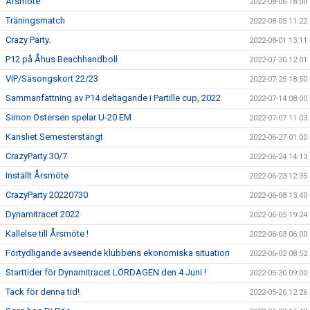
Årsmöte
2022-08-06 18:00
Träningsmatch
2022-08-05 11:22
Crazy Party.
2022-08-01 13:11
P12 på Åhus Beachhandboll
2022-07-30 12:01
VIP/Säsongskort 22/23
2022-07-25 18:50
Sammanfattning av P14 deltagande i Partille cup, 2022
2022-07-14 08:00
Simon Ostersen spelar U-20 EM
2022-07-07 11:03
Kansliet Semesterstängt
2022-06-27 01:00
CrazyParty 30/7
2022-06-24 14:13
Inställt Årsmöte
2022-06-23 12:35
CrazyParty 20220730
2022-06-08 13:40
Dynamitracet 2022
2022-06-05 19:24
Kallelse till Årsmöte !
2022-06-03 06:00
Förtydligande avseende klubbens ekonomiska situation
2022-06-02 08:52
Starttider för Dynamitracet LÖRDAGEN den 4 Juni !
2022-05-30 09:00
Tack för denna tid!
2022-05-26 12:26