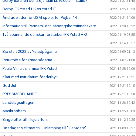
Derbymatchen den 28 januari kl.19:00 är inställd !
2022-01-27 11:48
Derby IFK Ystad HK vs Ystad IF
2022-01-25 13:23
Ändrade tider för USM spelet för Pojkar 14 !
2022-01-21 14:00
Information till Partners- och säsongskortsinnehavare.
2022-01-20 10:22
Två spännande danskar förstärker IFK Ystad HK!
2022-01-19 08:55
2022-01-14 13:57
Bra start 2022 av Ystadpågarna
2022-01-09 21:13
Returmöte för Ystadpågarna
2022-01-07 21:00
Paulo Vinicius lämnar IFK Ystad
2021-12-28 12:00
Klart med nytt datum för derbyt!
2021-12-21 15:31
God Jul
2021-12-21 12:15
PRESSMEDELANDE
2021-12-11 15:30
Landslagsuttagen
2021-11-26 12:42
Maskrosbarn
2021-11-25 13:03
Bingolotter till lillejulafton.
2021-11-12 12:25
Onsdagens elitmatch – Inlämning till ”Ge vidare”
2021-11-09 19:27