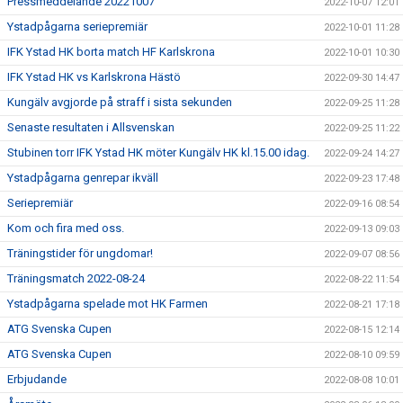
Pressmeddelande 20221007
2022-10-07 12:01
Ystadpågarna seriepremiär
2022-10-01 11:28
IFK Ystad HK borta match HF Karlskrona
2022-10-01 10:30
IFK Ystad HK vs Karlskrona Hästö
2022-09-30 14:47
Kungälv avgjorde på straff i sista sekunden
2022-09-25 11:28
Senaste resultaten i Allsvenskan
2022-09-25 11:22
Stubinen torr IFK Ystad HK möter Kungälv HK kl.15.00 idag.
2022-09-24 14:27
Ystadpågarna genrepar ikväll
2022-09-23 17:48
Seriepremiär
2022-09-16 08:54
Kom och fira med oss.
2022-09-13 09:03
Träningstider för ungdomar!
2022-09-07 08:56
Träningsmatch 2022-08-24
2022-08-22 11:54
Ystadpågarna spelade mot HK Farmen
2022-08-21 17:18
ATG Svenska Cupen
2022-08-15 12:14
ATG Svenska Cupen
2022-08-10 09:59
Erbjudande
2022-08-08 10:01