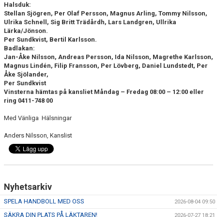
Halsduk
:
Stellan Sjögren, Per Olaf Persson, Magnus Arling, Tommy Nilsson,
Ulrika Schnell, Sig Britt Trädårdh, Lars Landgren, Ullrika
Lärka/Jönson.
Per Sundkvist, Bertil Karlsson.
Badlakan
:
Jan-Åke Nilsson, Andreas Persson, Ida Nilsson, Magrethe Karlsson,
Magnus Lindén, Filip Fransson, Per Lövberg, Daniel Lundstedt, Per
Åke Sjölander,
Per Sundkvist
Vinsterna hämtas på kansliet Måndag – Fredag 08:00 – 12:00 eller
ring 0411-748 00
Med Vänliga Hälsningar
Anders Nilsson, Kanslist
Nyhetsarkiv
SPELA HANDBOLL MED OSS
2026-08-04 09:50
SÄKRA DIN PLATS PÅ LÄKTAREN!
2026-07-27 18:21