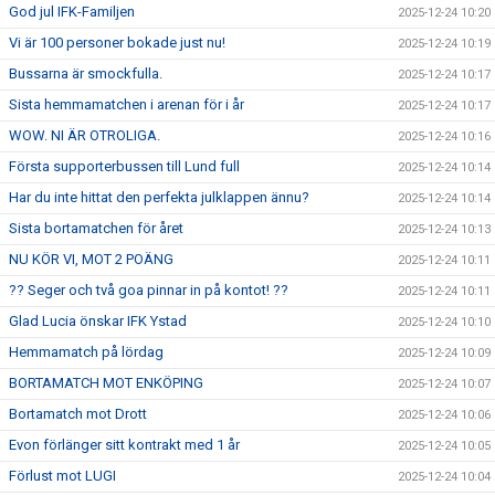
God jul IFK-Familjen
2025-12-24 10:20
Vi är 100 personer bokade just nu!
2025-12-24 10:19
Bussarna är smockfulla.
2025-12-24 10:17
Sista hemmamatchen i arenan för i år
2025-12-24 10:17
WOW. NI ÄR OTROLIGA.
2025-12-24 10:16
Första supporterbussen till Lund full
2025-12-24 10:14
Har du inte hittat den perfekta julklappen ännu?
2025-12-24 10:14
Sista bortamatchen för året
2025-12-24 10:13
NU KÖR VI, MOT 2 POÄNG
2025-12-24 10:11
?? Seger och två goa pinnar in på kontot! ??
2025-12-24 10:11
Glad Lucia önskar IFK Ystad
2025-12-24 10:10
Hemmamatch på lördag
2025-12-24 10:09
BORTAMATCH MOT ENKÖPING
2025-12-24 10:07
Bortamatch mot Drott
2025-12-24 10:06
Evon förlänger sitt kontrakt med 1 år
2025-12-24 10:05
Förlust mot LUGI
2025-12-24 10:04