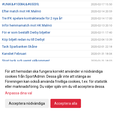
#UNIK&#10084;&#65039;
2020-02-17 15:50
Efter match mot HK Malmö
2020-02-14 20:59
Tre IFK spelare kontrakterade för 2 nya år!
2020-02-14 17:00
Inför hemmamatch mot HK Malmö
2020-02-13 20:10
För er som beställt Derby biljetter
2020-02-11 17:40
Köp biljett redan nu till Derbyt
2020-02-04 13:39
Tack Sparbanken Skåne
2020-02-01 22:18
Kansliet Februari
2020-01-31 18:04
Stort tack och varmt välkommen!
2020-01-31 18:03
Lotteri Polenkryssning
2020-01-23 10:59
För att hemsidan ska fungera korrekt använder vi nödvändiga
Handbollsligan fortsätter
2020-01-20 12:18
cookies från SportAdmin. Dessa går inte att stänga av.
Föreningen kan också använda frivilliga cookies, t.ex. för statistik
Damhandboll!
2020-01-09 15:19
eller marknadsföring. Du väljer själv om du vill acceptera dessa.
Nyförvärv Axel Morand
2019-12-30 22:04
Anpassa dina val
Seger hemma mot Önnered
2019-12-27 21:12
Inför Önnered på hemmaplan
Acceptera nödvändiga
Acceptera alla
2019-12-27 00:35
God jul & Gott nytt år
2019-12-23 10:27