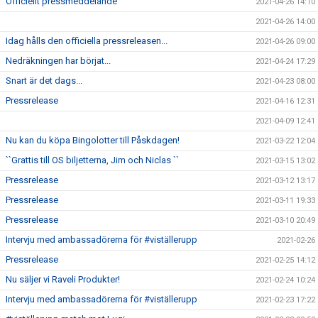
Officiellt pressmeddelande
2021-04-26 14:10
2021-04-26 14:00
Idag hålls den officiella pressreleasen...
2021-04-26 09:00
Nedräkningen har börjat...
2021-04-24 17:29
Snart är det dags...
2021-04-23 08:00
Pressrelease
2021-04-16 12:31
2021-04-09 12:41
Nu kan du köpa Bingolotter till Påskdagen!
2021-03-22 12:04
``Grattis till OS biljetterna, Jim och Niclas ``
2021-03-15 13:02
Pressrelease
2021-03-12 13:17
Pressrelease
2021-03-11 19:33
Pressrelease
2021-03-10 20:49
Intervju med ambassadörerna för #viställerupp
2021-02-26
Pressrelease
2021-02-25 14:12
Nu säljer vi Raveli Produkter!
2021-02-24 10:24
Intervju med ambassadörerna för #viställerupp
2021-02-23 17:22