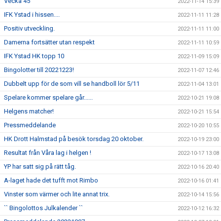
Vecka 45
2022-11-14 15:39
IFK Ystad i hissen....
2022-11-11 11:28
Positiv utveckling.
2022-11-11 11:00
Damerna fortsätter utan respekt
2022-11-11 10:59
IFK Ystad HK topp 10
2022-11-09 15:09
Bingolotter till 20221223!
2022-11-07 12:46
Dubbelt upp för de som vill se handboll lör 5/11
2022-11-04 13:01
Spelare kommer spelare går......
2022-10-21 19:08
Helgens matcher!
2022-10-21 15:54
Pressmeddelande
2022-10-20 10:55
HK Drott Halmstad på besök torsdag 20 oktober.
2022-10-19 23:00
Resultat från Våra lag i helgen !
2022-10-17 13:08
YP har satt sig på rätt tåg.
2022-10-16 20:40
A-laget hade det tufft mot Rimbo
2022-10-16 01:41
Vinster som värmer och lite annat trix.
2022-10-14 15:56
`` Bingolottos Julkalender ``
2022-10-12 16:32