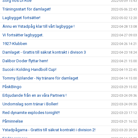
Sorg hos Di Röe
2022-05-09 15:43
Träningsstart för damlaget!
2022-05-06 22:43
Lagbygget fortsätter!
2022-05-02 12:20
Ännu en Ystadpåg klar till vårt lagbygge !
2022-04-28 13:08
Vi fortsätter lagbygget.
2022-04-27 09:03
1927-Klubben
2022-04-26 14:21
Damlaget - Grattis till säkrat kontrakt i divison 3
2022-04-23 18:24
Dalibor Doder flyttar hem!
2022-04-21 15:00
Succé i Kolding Handboll Cup!
2022-04-19 22:45
Tommy Sjölander - Ny tränare för damlaget
2022-04-14 15:00
PåskBingo
2022-03-29 15:02
Erbjudande från en av våra Partners !
2022-03-24 09:36
Undomslag som tränar i Bollen!
2022-03-24 09:35
Red dynamite explodes tonight!!
2022-03-23 17:12
Påminnelse
2022-03-21 16:52
Ystadpågarna - Grattis till säkrat kontrakt i division 2!
2022-03-20 20:54