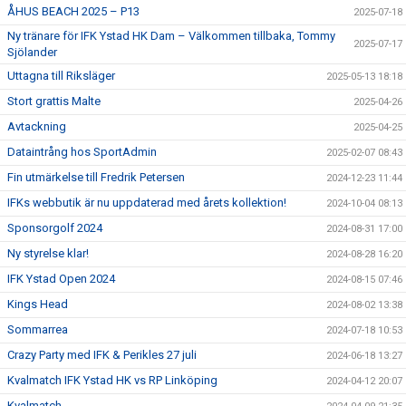
ÅHUS BEACH 2025 – P13
2025-07-18
Ny tränare för IFK Ystad HK Dam – Välkommen tillbaka, Tommy
2025-07-17
Sjölander
Uttagna till Riksläger
2025-05-13 18:18
Stort grattis Malte
2025-04-26
Avtackning
2025-04-25
Dataintrång hos SportAdmin
2025-02-07 08:43
Fin utmärkelse till Fredrik Petersen
2024-12-23 11:44
IFKs webbutik är nu uppdaterad med årets kollektion!
2024-10-04 08:13
Sponsorgolf 2024
2024-08-31 17:00
Ny styrelse klar!
2024-08-28 16:20
IFK Ystad Open 2024
2024-08-15 07:46
Kings Head
2024-08-02 13:38
Sommarrea
2024-07-18 10:53
Crazy Party med IFK & Perikles 27 juli
2024-06-18 13:27
Kvalmatch IFK Ystad HK vs RP Linköping
2024-04-12 20:07
Kvalmatch