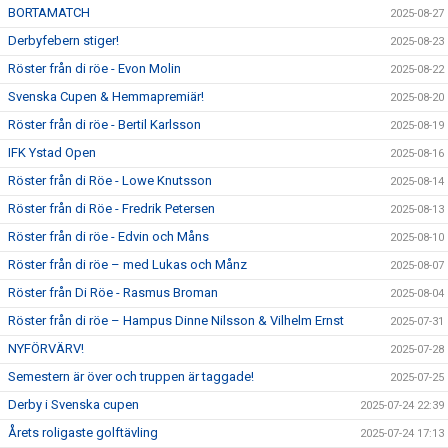
BORTAMATCH
2025-08-27
Derbyfebern stiger!
2025-08-23
Röster från di röe - Evon Molin
2025-08-22
Svenska Cupen & Hemmapremiär!
2025-08-20
Röster från di röe - Bertil Karlsson
2025-08-19
IFK Ystad Open
2025-08-16
Röster från di Röe - Lowe Knutsson
2025-08-14
Röster från di Röe - Fredrik Petersen
2025-08-13
Röster från di röe - Edvin och Måns
2025-08-10
Röster från di röe – med Lukas och Månz
2025-08-07
Röster från Di Röe - Rasmus Broman
2025-08-04
Röster från di röe – Hampus Dinne Nilsson & Vilhelm Ernst
2025-07-31
NYFÖRVÄRV!
2025-07-28
Semestern är över och truppen är taggade!
2025-07-25
Derby i Svenska cupen
2025-07-24 22:39
Årets roligaste golftävling
2025-07-24 17:13