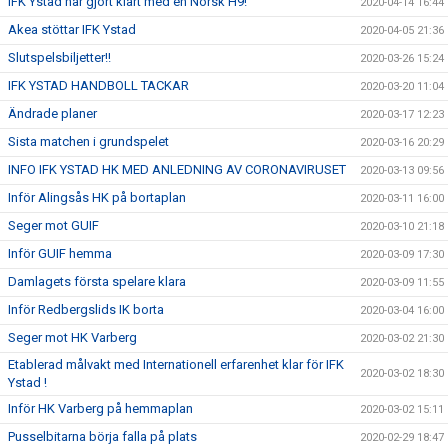
IFK Ystad har gjort klart med en Norsk H9!
2020-04-14 16:44
Akea stöttar IFK Ystad
2020-04-05 21:36
Slutspelsbiljetter!!
2020-03-26 15:24
IFK YSTAD HANDBOLL TACKAR
2020-03-20 11:04
Ändrade planer
2020-03-17 12:23
Sista matchen i grundspelet
2020-03-16 20:29
INFO IFK YSTAD HK MED ANLEDNING AV CORONAVIRUSET
2020-03-13 09:56
Inför Alingsås HK på bortaplan
2020-03-11 16:00
Seger mot GUIF
2020-03-10 21:18
Inför GUIF hemma
2020-03-09 17:30
Damlagets första spelare klara
2020-03-09 11:55
Inför Redbergslids IK borta
2020-03-04 16:00
Seger mot HK Varberg
2020-03-02 21:30
Etablerad målvakt med Internationell erfarenhet klar för IFK
2020-03-02 18:30
Ystad !
Inför HK Varberg på hemmaplan
2020-03-02 15:11
Pusselbitarna börja falla på plats
2020-02-29 18:47