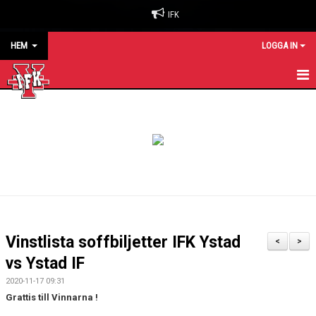
IFK
HEM
LOGGA IN
HEM
NYHETER
OM KLUBBEN
BILJETTER & SÄSONGSKORT
MATCHER
Vinstlista soffbiljetter IFK Ystad
<
>
KALENDER
vs Ystad IF
2020-11-17 09:31
KONTAKT
Grattis till Vinnarna !
SPONSORER