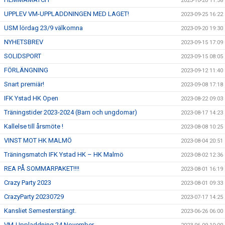
2023-10-20 11:58
UPPLEV VM-UPPLADDNINGEN MED LAGET!
2023-09-25 16:22
USM lördag 23/9 välkomna
2023-09-20 19:30
NYHETSBREV
2023-09-15 17:09
SOLIDSPORT
2023-09-15 08:05
FÖRLÄNGNING
2023-09-12 11:40
Snart premiär!
2023-09-08 17:18
IFK Ystad HK Open
2023-08-22 09:03
Träningstider 2023-2024 (Barn och ungdomar)
2023-08-17 14:23
Kallelse till årsmöte !
2023-08-08 10:25
VINST MOT HK MALMÖ
2023-08-04 20:51
Träningsmatch IFK Ystad HK – HK Malmö
2023-08-02 12:36
REA PÅ SOMMARPAKET!!!!
2023-08-01 16:19
Crazy Party 2023
2023-08-01 09:33
CrazyParty 20230729
2023-07-17 14:25
Kansliet Semesterstängt.
2023-06-26 06:00
VM-Uppladdning 24 November.