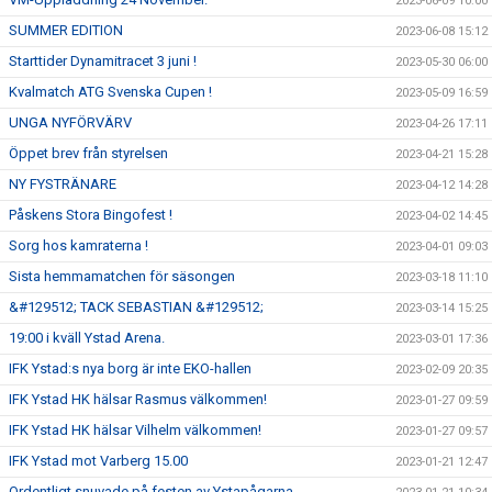
2023-06-09 10:00
SUMMER EDITION
2023-06-08 15:12
Starttider Dynamitracet 3 juni !
2023-05-30 06:00
Kvalmatch ATG Svenska Cupen !
2023-05-09 16:59
UNGA NYFÖRVÄRV
2023-04-26 17:11
Öppet brev från styrelsen
2023-04-21 15:28
NY FYSTRÄNARE
2023-04-12 14:28
Påskens Stora Bingofest !
2023-04-02 14:45
Sorg hos kamraterna !
2023-04-01 09:03
Sista hemmamatchen för säsongen
2023-03-18 11:10
&#129512; TACK SEBASTIAN &#129512;
2023-03-14 15:25
19:00 i kväll Ystad Arena.
2023-03-01 17:36
IFK Ystad:s nya borg är inte EKO-hallen
2023-02-09 20:35
IFK Ystad HK hälsar Rasmus välkommen!
2023-01-27 09:59
IFK Ystad HK hälsar Vilhelm välkommen!
2023-01-27 09:57
IFK Ystad mot Varberg 15.00
2023-01-21 12:47
Ordentligt snuvade på festen av Ystapågarna