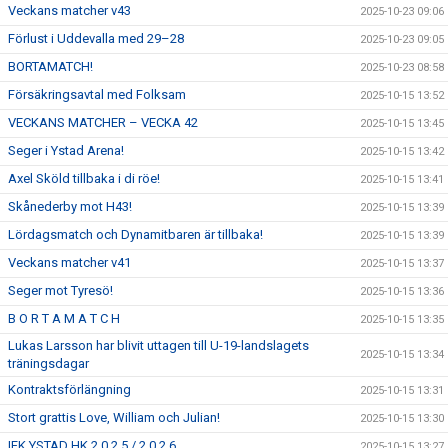
Veckans matcher v43
2025-10-23 09:06
Förlust i Uddevalla med 29–28
2025-10-23 09:05
BORTAMATCH!
2025-10-23 08:58
Försäkringsavtal med Folksam
2025-10-15 13:52
VECKANS MATCHER – VECKA 42
2025-10-15 13:45
Seger i Ystad Arena!
2025-10-15 13:42
Axel Sköld tillbaka i di röe!
2025-10-15 13:41
Skånederby mot H43!
2025-10-15 13:39
Lördagsmatch och Dynamitbaren är tillbaka!
2025-10-15 13:39
Veckans matcher v41
2025-10-15 13:37
Seger mot Tyresö!
2025-10-15 13:36
B O R T A M A T C H
2025-10-15 13:35
Lukas Larsson har blivit uttagen till U-19-landslagets
2025-10-15 13:34
träningsdagar
Kontraktsförlängning
2025-10-15 13:31
Stort grattis Love, William och Julian!
2025-10-15 13:30
IFK YSTAD HK 2 0 2 5 / 2 0 2 6
2025-10-15 13:27