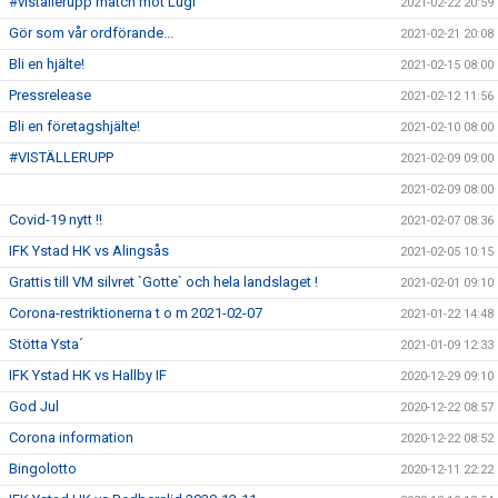
#viställerupp match mot Lugi
2021-02-22 20:59
Gör som vår ordförande...
2021-02-21 20:08
Bli en hjälte!
2021-02-15 08:00
Pressrelease
2021-02-12 11:56
Bli en företagshjälte!
2021-02-10 08:00
#VISTÄLLERUPP
2021-02-09 09:00
2021-02-09 08:00
Covid-19 nytt !!
2021-02-07 08:36
IFK Ystad HK vs Alingsås
2021-02-05 10:15
Grattis till VM silvret `Gotte` och hela landslaget !
2021-02-01 09:10
Corona-restriktionerna t o m 2021-02-07
2021-01-22 14:48
Stötta Ysta´
2021-01-09 12:33
IFK Ystad HK vs Hallby IF
2020-12-29 09:10
God Jul
2020-12-22 08:57
Corona information
2020-12-22 08:52
Bingolotto
2020-12-11 22:22