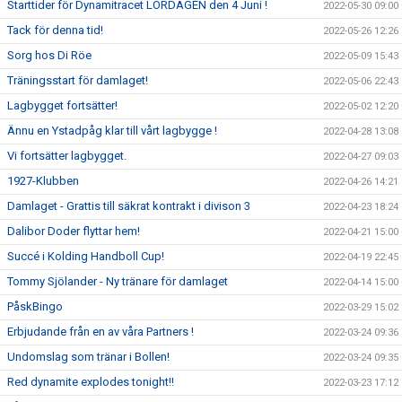
Starttider för Dynamitracet LÖRDAGEN den 4 Juni !
2022-05-30 09:00
Tack för denna tid!
2022-05-26 12:26
Sorg hos Di Röe
2022-05-09 15:43
Träningsstart för damlaget!
2022-05-06 22:43
Lagbygget fortsätter!
2022-05-02 12:20
Ännu en Ystadpåg klar till vårt lagbygge !
2022-04-28 13:08
Vi fortsätter lagbygget.
2022-04-27 09:03
1927-Klubben
2022-04-26 14:21
Damlaget - Grattis till säkrat kontrakt i divison 3
2022-04-23 18:24
Dalibor Doder flyttar hem!
2022-04-21 15:00
Succé i Kolding Handboll Cup!
2022-04-19 22:45
Tommy Sjölander - Ny tränare för damlaget
2022-04-14 15:00
PåskBingo
2022-03-29 15:02
Erbjudande från en av våra Partners !
2022-03-24 09:36
Undomslag som tränar i Bollen!
2022-03-24 09:35
Red dynamite explodes tonight!!
2022-03-23 17:12