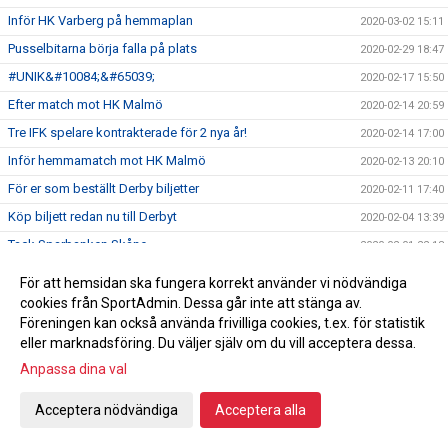
Inför HK Varberg på hemmaplan
2020-03-02 15:11
Pusselbitarna börja falla på plats
2020-02-29 18:47
#UNIK&#10084;&#65039;
2020-02-17 15:50
Efter match mot HK Malmö
2020-02-14 20:59
Tre IFK spelare kontrakterade för 2 nya år!
2020-02-14 17:00
Inför hemmamatch mot HK Malmö
2020-02-13 20:10
För er som beställt Derby biljetter
2020-02-11 17:40
Köp biljett redan nu till Derbyt
2020-02-04 13:39
Tack Sparbanken Skåne
2020-02-01 22:18
Kansliet Februari
2020-01-31 18:04
För att hemsidan ska fungera korrekt använder vi nödvändiga
Stort tack och varmt välkommen!
cookies från SportAdmin. Dessa går inte att stänga av.
2020-01-31 18:03
Föreningen kan också använda frivilliga cookies, t.ex. för statistik
Lotteri Polenkryssning
2020-01-23 10:59
eller marknadsföring. Du väljer själv om du vill acceptera dessa.
Handbollsligan fortsätter
2020-01-20 12:18
Anpassa dina val
Damhandboll!
2020-01-09 15:19
Acceptera nödvändiga
Acceptera alla
Nyförvärv Axel Morand
2019-12-30 22:04
Seger hemma mot Önnered
2019-12-27 21:12