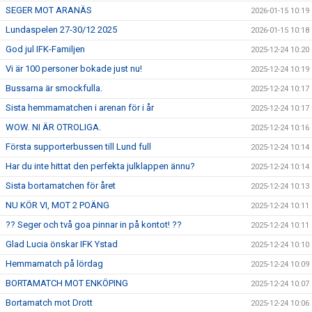
SEGER MOT ARANÄS
2026-01-15 10:19
Lundaspelen 27-30/12 2025
2026-01-15 10:18
God jul IFK-Familjen
2025-12-24 10:20
Vi är 100 personer bokade just nu!
2025-12-24 10:19
Bussarna är smockfulla.
2025-12-24 10:17
Sista hemmamatchen i arenan för i år
2025-12-24 10:17
WOW. NI ÄR OTROLIGA.
2025-12-24 10:16
Första supporterbussen till Lund full
2025-12-24 10:14
Har du inte hittat den perfekta julklappen ännu?
2025-12-24 10:14
Sista bortamatchen för året
2025-12-24 10:13
NU KÖR VI, MOT 2 POÄNG
2025-12-24 10:11
?? Seger och två goa pinnar in på kontot! ??
2025-12-24 10:11
Glad Lucia önskar IFK Ystad
2025-12-24 10:10
Hemmamatch på lördag
2025-12-24 10:09
BORTAMATCH MOT ENKÖPING
2025-12-24 10:07
Bortamatch mot Drott
2025-12-24 10:06