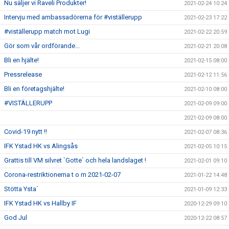
Nu säljer vi Raveli Produkter!
2021-02-24 10:24
Intervju med ambassadörerna för #viställerupp
2021-02-23 17:22
#viställerupp match mot Lugi
2021-02-22 20:59
Gör som vår ordförande...
2021-02-21 20:08
Bli en hjälte!
2021-02-15 08:00
Pressrelease
2021-02-12 11:56
Bli en företagshjälte!
2021-02-10 08:00
#VISTÄLLERUPP
2021-02-09 09:00
2021-02-09 08:00
Covid-19 nytt !!
2021-02-07 08:36
IFK Ystad HK vs Alingsås
2021-02-05 10:15
Grattis till VM silvret `Gotte` och hela landslaget !
2021-02-01 09:10
Corona-restriktionerna t o m 2021-02-07
2021-01-22 14:48
Stötta Ysta´
2021-01-09 12:33
IFK Ystad HK vs Hallby IF
2020-12-29 09:10
God Jul
2020-12-22 08:57