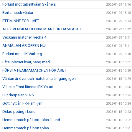
Förlust mot tabelltvåan Skånela
2026-01-29 15:16
Bortamatch väntar
2026-01-29 15:15
ETT MINNE FÖR LIVET
2026-01-29 15:13
ATG SVENSKACUPENREMIÄR FÖR DAMLAGET
2026-01-29 15:12
Veckans matcher, vecka 4
2026-01-29 15:11
ANMÄLAN ÄR ÖPPEN NU!
2026-01-29 15:11
Förlust mot HK Varberg
2026-01-29 15:10
Fåtal platser kvar, häng med!
2026-01-15 10:31
FÖRSTA HEMMAMATCHEN FÖR ÅRET
2026-01-15 10:30
Väntan är över och matcherna är igång igen
2026-01-15 10:29
Vilhelm Ernst lämnar IFK Ystad
2026-01-15 10:26
Lundaspelen 2025
2026-01-15 10:25
Gott nytt år IFK-Familjen
2026-01-15 10:24
Delad poäng i Lund
2026-01-15 10:23
Hemmamatch på bortaplan i Lund
2026-01-15 10:22
Hemmamatch på bortaplan
2026-01-15 10:21