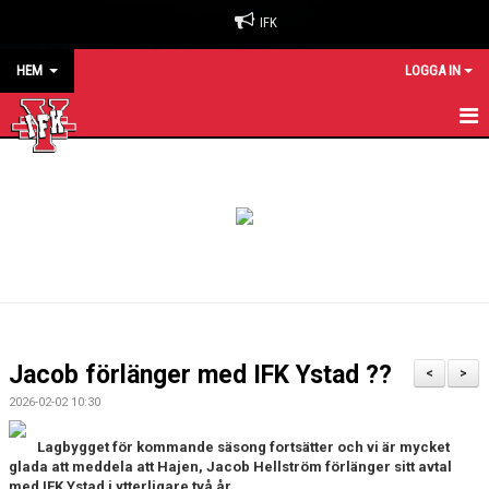
IFK
HEM
LOGGA IN
HEM
NYHETER
OM KLUBBEN
BILJETTER & SÄSONGSKORT
MATCHER
Jacob förlänger med IFK Ystad ??
<
>
KALENDER
2026-02-02 10:30
KONTAKT
Lagbygget för kommande säsong fortsätter och vi är mycket
glada att meddela att Hajen, Jacob Hellström förlänger sitt avtal
med IFK Ystad i ytterligare två år.
SPONSORER