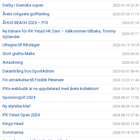
Derby i Svenska cupen
2025-07-24 22:39
Årets roligaste golftävling
2025-07-24 17:13
ÅHUS BEACH 2025 – P13
2025-07-18
Ny tränare för IFK Ystad HK Dam – Välkommen tillbaka, Tommy
2025-07-17
Sjölander
Uttagna till Riksläger
2025-05-13 18:18
Stort grattis Malte
2025-04-26
Avtackning
2025-04-25
Dataintrång hos SportAdmin
2025-02-07 08:43
Fin utmärkelse till Fredrik Petersen
2024-12-23 11:44
IFKs webbutik är nu uppdaterad med årets kollektion!
2024-10-04 08:13
Sponsorgolf 2024
2024-08-31 17:00
Ny styrelse klar!
2024-08-28 16:20
IFK Ystad Open 2024
2024-08-15 07:46
Kings Head
2024-08-02 13:38
Sommarrea
2024-07-18 10:53