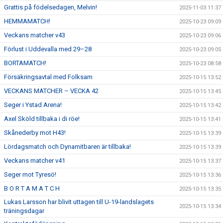
Grattis på födelsedagen, Melvin!
2025-11-03 11:37
HEMMAMATCH!
2025-10-23 09:09
Veckans matcher v43
2025-10-23 09:06
Förlust i Uddevalla med 29–28
2025-10-23 09:05
BORTAMATCH!
2025-10-23 08:58
Försäkringsavtal med Folksam
2025-10-15 13:52
VECKANS MATCHER – VECKA 42
2025-10-15 13:45
Seger i Ystad Arena!
2025-10-15 13:42
Axel Sköld tillbaka i di röe!
2025-10-15 13:41
Skånederby mot H43!
2025-10-15 13:39
Lördagsmatch och Dynamitbaren är tillbaka!
2025-10-15 13:39
Veckans matcher v41
2025-10-15 13:37
Seger mot Tyresö!
2025-10-15 13:36
B O R T A M A T C H
2025-10-15 13:35
Lukas Larsson har blivit uttagen till U-19-landslagets
2025-10-15 13:34
träningsdagar