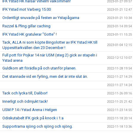
IFK Ystad HK hälsar Vilhelm välkommen!
2023-01-27 09:57
IFK Ystad mot Varberg 15.00
2023-01-21 12:47
Ordentligt snuvade på festen av Ystapågarna
2023-01-21 10:34
Razzel & Pling gillar caching
2023-01-14 09:54
IFK Ystad HK gratulerar "Gotte" !
2023-01-11 15:25
Tack, ALLA ni som köpte Bingolotter av IFK Ystad HK till
2023-01-04 12:15
Uppesittarkvällen den 23 December !
Full pott för Pojkar 14 när USM (steg 2) gick av stapeln i
2022-12-12 10:07
Ystad arena
Guldkorn att förädla på och utanför planen.
2022-11-28 19:54
Det stannade vid en fyrling, men det är inte slut än.
2022-11-27 14:29
2022-11-27 14:24
Tack och lycka till, Dalibor!
2022-11-26 09:16
Innerligt och ödmjukt tack!
2022-11-25 21:42
USM P 14 i Ystad Arena i Helgen
2022-11-23 14:55
Odiskutabelt IFK gick på knock i 1:a
2022-11-18 20:14
Supportrarna sjöng och sjöng och sjöng.
2022-11-18 13:36