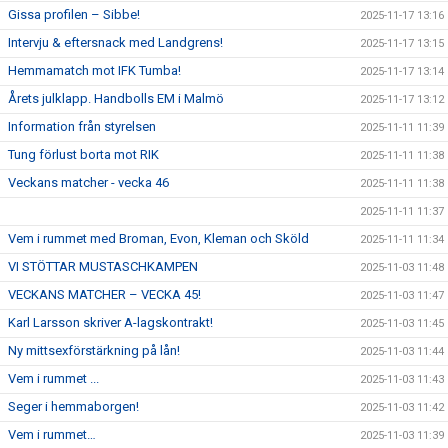
Gissa profilen – Sibbe!
2025-11-17 13:16
Intervju & eftersnack med Landgrens!
2025-11-17 13:15
Hemmamatch mot IFK Tumba!
2025-11-17 13:14
Årets julklapp. Handbolls EM i Malmö
2025-11-17 13:12
Information från styrelsen
2025-11-11 11:39
Tung förlust borta mot RIK
2025-11-11 11:38
Veckans matcher - vecka 46
2025-11-11 11:38
2025-11-11 11:37
Vem i rummet med Broman, Evon, Kleman och Sköld
2025-11-11 11:34
VI STÖTTAR MUSTASCHKAMPEN
2025-11-03 11:48
VECKANS MATCHER – VECKA 45!
2025-11-03 11:47
Karl Larsson skriver A-lagskontrakt!
2025-11-03 11:45
Ny mittsexförstärkning på lån!
2025-11-03 11:44
Vem i rummet ...
2025-11-03 11:43
Seger i hemmaborgen!
2025-11-03 11:42
Vem i rummet…
2025-11-03 11:39