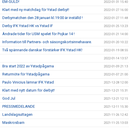
EM-GULD!
2022-01-31 15:40
Klart med ny matchdag för Ystad derbyt!
2022-01-27 16:00
Derbymatchen den 28 januari kl.19:00 är inställd !
2022-01-27 11:48
Derby IFK Ystad HK vs Ystad IF
2022-01-25 13:23
Ändrade tider för USM spelet för Pojkar 14 !
2022-01-21 14:00
Information till Partners- och säsongskortsinnehavare.
2022-01-20 10:22
Två spännande danskar förstärker IFK Ystad HK!
2022-01-19 08:55
2022-01-14 13:57
Bra start 2022 av Ystadpågarna
2022-01-09 21:13
Returmöte för Ystadpågarna
2022-01-07 21:00
Paulo Vinicius lämnar IFK Ystad
2021-12-28 12:00
Klart med nytt datum för derbyt!
2021-12-21 15:31
God Jul
2021-12-21 12:15
PRESSMEDELANDE
2021-12-11 15:30
Landslagsuttagen
2021-11-26 12:42
Maskrosbarn
2021-11-25 13:03