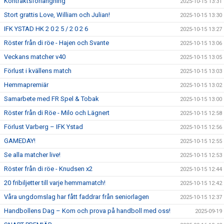
Kontraktsförlängning
2025-10-15 13:31
Stort grattis Love, William och Julian!
2025-10-15 13:30
IFK YSTAD HK 2 0 2 5 / 2 0 2 6
2025-10-15 13:27
Röster från di röe - Hajen och Svante
2025-10-15 13:06
Veckans matcher v40
2025-10-15 13:05
Förlust i kvällens match
2025-10-15 13:03
Hemmapremiär
2025-10-15 13:02
Samarbete med FR Spel & Tobak
2025-10-15 13:00
Röster från di Röe - Milo och Lägnert
2025-10-15 12:58
Förlust Varberg – IFK Ystad
2025-10-15 12:56
GAMEDAY!
2025-10-15 12:55
Se alla matcher live!
2025-10-15 12:53
Röster från di röe - Knudsen x2
2025-10-15 12:44
20 fribiljetter till varje hemmamatch!
2025-10-15 12:42
Våra ungdomslag har fått faddrar från seniorlagen
2025-10-15 12:37
Handbollens Dag – Kom och prova på handboll med oss!
2025-09-19