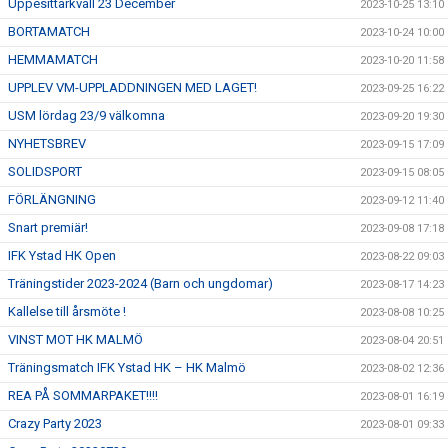
Uppesittarkväll 23 December
2023-10-25 13:10
BORTAMATCH
2023-10-24 10:00
HEMMAMATCH
2023-10-20 11:58
UPPLEV VM-UPPLADDNINGEN MED LAGET!
2023-09-25 16:22
USM lördag 23/9 välkomna
2023-09-20 19:30
NYHETSBREV
2023-09-15 17:09
SOLIDSPORT
2023-09-15 08:05
FÖRLÄNGNING
2023-09-12 11:40
Snart premiär!
2023-09-08 17:18
IFK Ystad HK Open
2023-08-22 09:03
Träningstider 2023-2024 (Barn och ungdomar)
2023-08-17 14:23
Kallelse till årsmöte !
2023-08-08 10:25
VINST MOT HK MALMÖ
2023-08-04 20:51
Träningsmatch IFK Ystad HK – HK Malmö
2023-08-02 12:36
REA PÅ SOMMARPAKET!!!!
2023-08-01 16:19
Crazy Party 2023
2023-08-01 09:33