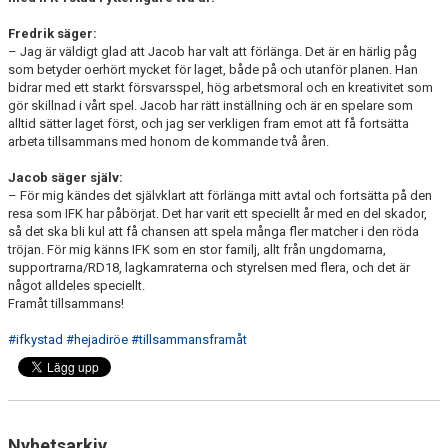
Fredrik säger:
– Jag är väldigt glad att Jacob har valt att förlänga. Det är en härlig påg
som betyder oerhört mycket för laget, både på och utanför planen. Han
bidrar med ett starkt försvarsspel, hög arbetsmoral och en kreativitet som
gör skillnad i vårt spel. Jacob har rätt inställning och är en spelare som
alltid sätter laget först, och jag ser verkligen fram emot att få fortsätta
arbeta tillsammans med honom de kommande två åren.
Jacob säger själv:
– För mig kändes det självklart att förlänga mitt avtal och fortsätta på den
resa som IFK har påbörjat. Det har varit ett speciellt år med en del skador,
så det ska bli kul att få chansen att spela många fler matcher i den röda
tröjan. För mig känns IFK som en stor familj, allt från ungdomarna,
supportrarna/RD18, lagkamraterna och styrelsen med flera, och det är
något alldeles speciellt.
Framåt tillsammans!
#ifkystad
#hejadiröe
#tillsammansframåt
Nyhetsarkiv