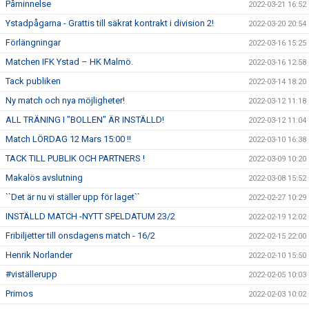
Påminnelse
2022-03-21 16:52
Ystadpågarna - Grattis till säkrat kontrakt i division 2!
2022-03-20 20:54
Förlängningar
2022-03-16 15:25
Matchen IFK Ystad – HK Malmö.
2022-03-16 12:58
Tack publiken
2022-03-14 18:20
Ny match och nya möjligheter!
2022-03-12 11:18
ALL TRÄNING I "BOLLEN" ÄR INSTÄLLD!
2022-03-12 11:04
Match LÖRDAG 12 Mars 15:00 !!
2022-03-10 16:38
TACK TILL PUBLIK OCH PARTNERS !
2022-03-09 10:20
Makalös avslutning
2022-03-08 15:52
``Det är nu vi ställer upp för laget``
2022-02-27 10:29
INSTÄLLD MATCH -NYTT SPELDATUM 23/2
2022-02-19 12:02
Fribiljetter till onsdagens match - 16/2
2022-02-15 22:00
Henrik Norlander
2022-02-10 15:50
#viställerupp
2022-02-05 10:03
Primos
2022-02-03 10:02