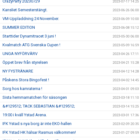
CrazyParty 20230729
2023-07-17 14:25
Kansliet Semesterstängt.
2023-06-26 06:00
VM-Uppladdning 24 November.
2023-06-09 10:00
SUMMER EDITION
2023-06-08 15:12
Starttider Dynamitracet 3 juni !
2023-05-30 06:00
Kvalmatch ATG Svenska Cupen !
2023-05-09 16:59
UNGA NYFÖRVÄRV
2023-04-26 17:11
Öppet brev från styrelsen
2023-04-21 15:28
NY FYSTRÄNARE
2023-04-12 14:28
Påskens Stora Bingofest !
2023-04-02 14:45
Sorg hos kamraterna !
2023-04-01 09:03
Sista hemmamatchen för säsongen
2023-03-18 11:10
&#129512; TACK SEBASTIAN &#129512;
2023-03-14 15:25
19:00 i kväll Ystad Arena.
2023-03-01 17:36
IFK Ystad:s nya borg är inte EKO-hallen
2023-02-09 20:35
IFK Ystad HK hälsar Rasmus välkommen!
2023-01-27 09:59