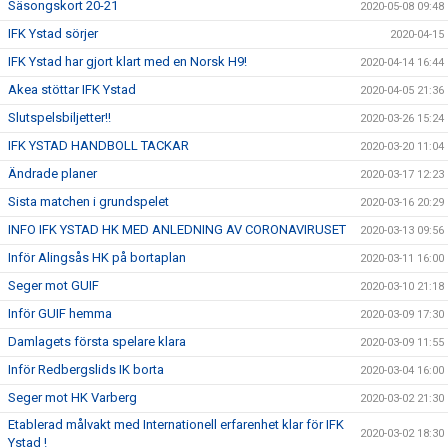
Säsongskort 20-21
2020-05-08 09:48
IFK Ystad sörjer
2020-04-15
IFK Ystad har gjort klart med en Norsk H9!
2020-04-14 16:44
Akea stöttar IFK Ystad
2020-04-05 21:36
Slutspelsbiljetter!!
2020-03-26 15:24
IFK YSTAD HANDBOLL TACKAR
2020-03-20 11:04
Ändrade planer
2020-03-17 12:23
Sista matchen i grundspelet
2020-03-16 20:29
INFO IFK YSTAD HK MED ANLEDNING AV CORONAVIRUSET
2020-03-13 09:56
Inför Alingsås HK på bortaplan
2020-03-11 16:00
Seger mot GUIF
2020-03-10 21:18
Inför GUIF hemma
2020-03-09 17:30
Damlagets första spelare klara
2020-03-09 11:55
Inför Redbergslids IK borta
2020-03-04 16:00
Seger mot HK Varberg
2020-03-02 21:30
Etablerad målvakt med Internationell erfarenhet klar för IFK
2020-03-02 18:30
Ystad !