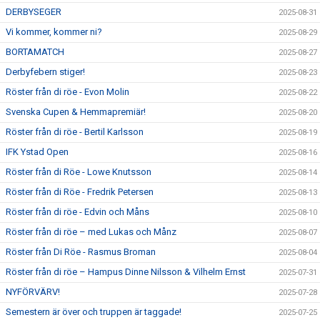
DERBYSEGER
2025-08-31
Vi kommer, kommer ni?
2025-08-29
BORTAMATCH
2025-08-27
Derbyfebern stiger!
2025-08-23
Röster från di röe - Evon Molin
2025-08-22
Svenska Cupen & Hemmapremiär!
2025-08-20
Röster från di röe - Bertil Karlsson
2025-08-19
IFK Ystad Open
2025-08-16
Röster från di Röe - Lowe Knutsson
2025-08-14
Röster från di Röe - Fredrik Petersen
2025-08-13
Röster från di röe - Edvin och Måns
2025-08-10
Röster från di röe – med Lukas och Månz
2025-08-07
Röster från Di Röe - Rasmus Broman
2025-08-04
Röster från di röe – Hampus Dinne Nilsson & Vilhelm Ernst
2025-07-31
NYFÖRVÄRV!
2025-07-28
Semestern är över och truppen är taggade!
2025-07-25