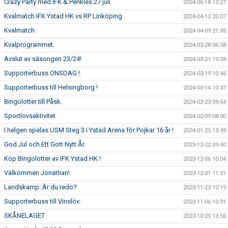
Crazy Party med IFK & Perikles 27 juli
2024-06-18 13:27
Kvalmatch IFK Ystad HK vs RP Linköping
2024-04-12 20:07
Kvalmatch
2024-04-09 21:35
Kvalprogrammet.
2024-03-28 06:58
Avslut av säsongen 23/24!
2024-03-21 10:58
Supporterbuss ONSDAG !
2024-03-19 10:46
Supporterbuss till Helsingborg !
2024-03-14 10:37
Bingolotter till Påsk.
2024-02-23 09:54
Sportlovsaktivitet
2024-02-09 08:00
I helgen spelas USM Steg 3 i Ystad Arena för Pojkar 16 år !
2024-01-25 13:39
God Jul och Ett Gott Nytt År.
2023-12-22 09:40
Köp Bingolotter av IFK Ystad HK !
2023-12-06 10:04
Välkommen Jonathan!
2023-12-01 11:31
Landskamp: Är du redo?
2023-11-23 10:19
Supporterbuss till Vinslöv.
2023-11-06 10:31
SKÅNELAGET
2023-10-25 13:56