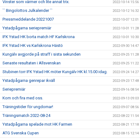
Vinster som värmer och lite annat trix.
2022-10-14 15:56
`` Bingolottos Julkalender ``
2022-10-12 16:32
Pressmeddelande 20221007
2022-10-07 12:01
Ystadpågarna seriepremiär
2022-10-01 11:28
IFK Ystad HK borta match HF Karlskrona
2022-10-01 10:30
IFK Ystad HK vs Karlskrona Hästö
2022-09-30 14:47
Kungälv avgjorde på straff i sista sekunden
2022-09-25 11:28
Senaste resultaten i Allsvenskan
2022-09-25 11:22
Stubinen torr IFK Ystad HK möter Kungälv HK kl.15.00 idag.
2022-09-24 14:27
Ystadpågarna genrepar ikväll
2022-09-23 17:48
Seriepremiär
2022-09-16 08:54
Kom och fira med oss.
2022-09-13 09:03
Träningstider för ungdomar!
2022-09-07 08:56
Träningsmatch 2022-08-24
2022-08-22 11:54
Ystadpågarna spelade mot HK Farmen
2022-08-21 17:18
ATG Svenska Cupen
2022-08-15 12:14