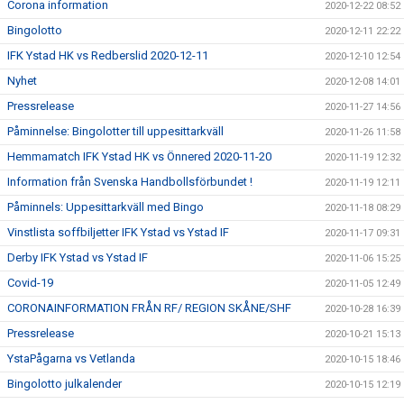
Corona information
2020-12-22 08:52
Bingolotto
2020-12-11 22:22
IFK Ystad HK vs Redberslid 2020-12-11
2020-12-10 12:54
Nyhet
2020-12-08 14:01
Pressrelease
2020-11-27 14:56
Påminnelse: Bingolotter till uppesittarkväll
2020-11-26 11:58
Hemmamatch IFK Ystad HK vs Önnered 2020-11-20
2020-11-19 12:32
Information från Svenska Handbollsförbundet !
2020-11-19 12:11
Påminnels: Uppesittarkväll med Bingo
2020-11-18 08:29
Vinstlista soffbiljetter IFK Ystad vs Ystad IF
2020-11-17 09:31
Derby IFK Ystad vs Ystad IF
2020-11-06 15:25
Covid-19
2020-11-05 12:49
CORONAINFORMATION FRÅN RF/ REGION SKÅNE/SHF
2020-10-28 16:39
Pressrelease
2020-10-21 15:13
YstaPågarna vs Vetlanda
2020-10-15 18:46
Bingolotto julkalender
2020-10-15 12:19