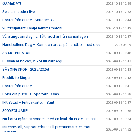
GAMEDAY!
2025-10-15 12:55
Se alla matcher live!
2025-10-15 12:53
Röster från di röe - Knudsen x2
2025-10-15 12:44
20 fribiljetter till varje hemmamatch!
2025-10-15 12:42
Våra ungdomslag har fått faddrar från seniorlagen
2025-10-15 12:37
Handbollens Dag – Kom och prova på handboll med oss!
2025-09-19
SNART PREMIÄR
2025-09-16 10:48
Bussen är bokad, vi kör till Varberg!
2025-09-16 10:47
SÄSONGSKORT 2025/2026!
2025-09-16 10:43
Fredrik förlänger!
2025-09-16 10:43
Röster från di röe
2025-09-16 10:41
Boka din plats i supporterbussen
2025-09-16 10:38
IFK Ystad + Fritidskortet = Sant
2025-09-16 10:37
3000 FÖLJARE!
2025-09-08 11:35
Nu kör vi igång säsongen med en kväll du inte vill missa!
2025-09-08 11:34
Intressekoll, Supporterbuss till premiärmatchen mot
2025-09-08 11:32