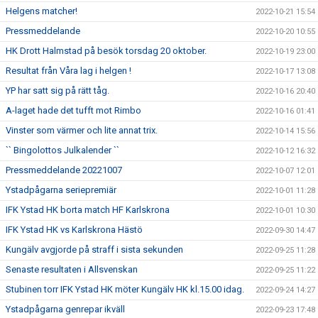
Helgens matcher!
2022-10-21 15:54
Pressmeddelande
2022-10-20 10:55
HK Drott Halmstad på besök torsdag 20 oktober.
2022-10-19 23:00
Resultat från Våra lag i helgen !
2022-10-17 13:08
YP har satt sig på rätt tåg.
2022-10-16 20:40
A-laget hade det tufft mot Rimbo
2022-10-16 01:41
Vinster som värmer och lite annat trix.
2022-10-14 15:56
`` Bingolottos Julkalender ``
2022-10-12 16:32
Pressmeddelande 20221007
2022-10-07 12:01
Ystadpågarna seriepremiär
2022-10-01 11:28
IFK Ystad HK borta match HF Karlskrona
2022-10-01 10:30
IFK Ystad HK vs Karlskrona Hästö
2022-09-30 14:47
Kungälv avgjorde på straff i sista sekunden
2022-09-25 11:28
Senaste resultaten i Allsvenskan
2022-09-25 11:22
Stubinen torr IFK Ystad HK möter Kungälv HK kl.15.00 idag.
2022-09-24 14:27
Ystadpågarna genrepar ikväll
2022-09-23 17:48