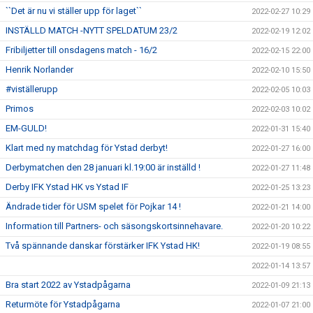
``Det är nu vi ställer upp för laget``
2022-02-27 10:29
INSTÄLLD MATCH -NYTT SPELDATUM 23/2
2022-02-19 12:02
Fribiljetter till onsdagens match - 16/2
2022-02-15 22:00
Henrik Norlander
2022-02-10 15:50
#viställerupp
2022-02-05 10:03
Primos
2022-02-03 10:02
EM-GULD!
2022-01-31 15:40
Klart med ny matchdag för Ystad derbyt!
2022-01-27 16:00
Derbymatchen den 28 januari kl.19:00 är inställd !
2022-01-27 11:48
Derby IFK Ystad HK vs Ystad IF
2022-01-25 13:23
Ändrade tider för USM spelet för Pojkar 14 !
2022-01-21 14:00
Information till Partners- och säsongskortsinnehavare.
2022-01-20 10:22
Två spännande danskar förstärker IFK Ystad HK!
2022-01-19 08:55
2022-01-14 13:57
Bra start 2022 av Ystadpågarna
2022-01-09 21:13
Returmöte för Ystadpågarna
2022-01-07 21:00