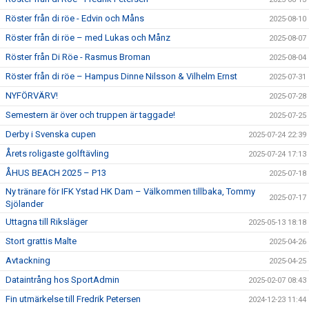
Röster från di röe - Edvin och Måns
2025-08-10
Röster från di röe – med Lukas och Månz
2025-08-07
Röster från Di Röe - Rasmus Broman
2025-08-04
Röster från di röe – Hampus Dinne Nilsson & Vilhelm Ernst
2025-07-31
NYFÖRVÄRV!
2025-07-28
Semestern är över och truppen är taggade!
2025-07-25
Derby i Svenska cupen
2025-07-24 22:39
Årets roligaste golftävling
2025-07-24 17:13
ÅHUS BEACH 2025 – P13
2025-07-18
Ny tränare för IFK Ystad HK Dam – Välkommen tillbaka, Tommy
2025-07-17
Sjölander
Uttagna till Riksläger
2025-05-13 18:18
Stort grattis Malte
2025-04-26
Avtackning
2025-04-25
Dataintrång hos SportAdmin
2025-02-07 08:43
Fin utmärkelse till Fredrik Petersen
2024-12-23 11:44