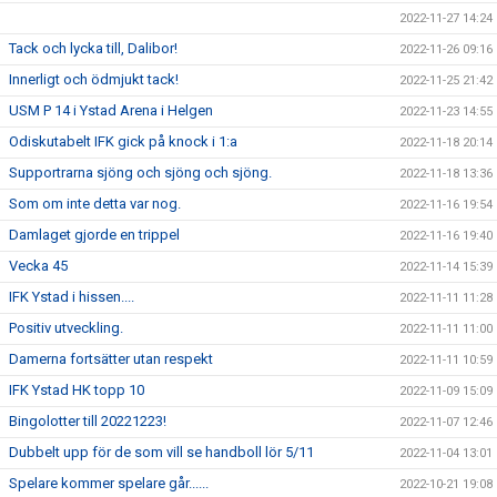
2022-11-27 14:24
Tack och lycka till, Dalibor!
2022-11-26 09:16
Innerligt och ödmjukt tack!
2022-11-25 21:42
USM P 14 i Ystad Arena i Helgen
2022-11-23 14:55
Odiskutabelt IFK gick på knock i 1:a
2022-11-18 20:14
Supportrarna sjöng och sjöng och sjöng.
2022-11-18 13:36
Som om inte detta var nog.
2022-11-16 19:54
Damlaget gjorde en trippel
2022-11-16 19:40
Vecka 45
2022-11-14 15:39
IFK Ystad i hissen....
2022-11-11 11:28
Positiv utveckling.
2022-11-11 11:00
Damerna fortsätter utan respekt
2022-11-11 10:59
IFK Ystad HK topp 10
2022-11-09 15:09
Bingolotter till 20221223!
2022-11-07 12:46
Dubbelt upp för de som vill se handboll lör 5/11
2022-11-04 13:01
Spelare kommer spelare går......
2022-10-21 19:08