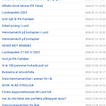
Vilhelm Ernst lämnar IFK Ystad
2026-01-15 10:26
Lundaspelen 2025
2026-01-15 10:25
Gott nytt år IFK-Familjen
2026-01-15 10:24
Delad poäng i Lund
2026-01-15 10:23
Hemmamatch på bortaplan i Lund
2026-01-15 10:22
Hemmamatch på bortaplan
2026-01-15 10:21
SEGER MOT ARANÄS
2026-01-15 10:19
Lundaspelen 27-30/12 2025
2026-01-15 10:18
God jul IFK-Familjen
2025-12-24 10:20
Vi är 100 personer bokade just nu!
2025-12-24 10:19
Bussarna är smockfulla.
2025-12-24 10:17
Sista hemmamatchen i arenan för i år
2025-12-24 10:17
WOW. NI ÄR OTROLIGA.
2025-12-24 10:16
Första supporterbussen till Lund full
2025-12-24 10:14
Har du inte hittat den perfekta julklappen ännu?
2025-12-24 10:14
Sista bortamatchen för året
2025-12-24 10:13