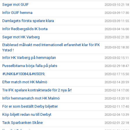
Seger mot GUIF
2020-03-10 21:18
Inför GUIF hemma
2020-03-09 17:30
Damlagets första spelare klara
2020-03-09 11:55
Inför Redbergslids IK borta
2020-03-04 16:00
Seger mot HK Varberg
2020-03-02 21:30
Etablerad målvakt med Internationell erfarenhet klar för IFK
2020-03-02 18:30
Ystad !
Inför HK Varberg på hemmaplan
2020-03-02 15:11
Pusselbitarna börja falla på plats
2020-02-29 18:47
#UNIK&#10084;&#65039;
2020-02-17 15:50
Efter match mot HK Malmö
2020-02-14 20:59
Tre IFK spelare kontrakterade för 2 nya år!
2020-02-14 17:00
Inför hemmamatch mot HK Malmö
2020-02-13 20:10
För er som beställt Derby biljetter
2020-02-11 17:40
Köp biljett redan nu till Derbyt
2020-02-04 13:39
Tack Sparbanken Skåne
2020-02-01 22:18