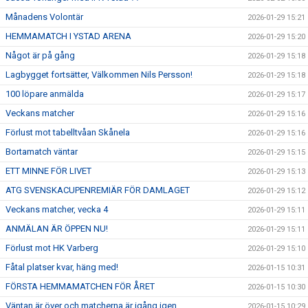
Månadens Volontär
2026-01-29 15:21
HEMMAMATCH I YSTAD ARENA
2026-01-29 15:20
Något är på gång
2026-01-29 15:18
Lagbygget fortsätter, Välkommen Nils Persson!
2026-01-29 15:18
100 löpare anmälda
2026-01-29 15:17
Veckans matcher
2026-01-29 15:16
Förlust mot tabelltvåan Skånela
2026-01-29 15:16
Bortamatch väntar
2026-01-29 15:15
ETT MINNE FÖR LIVET
2026-01-29 15:13
ATG SVENSKACUPENREMIÄR FÖR DAMLAGET
2026-01-29 15:12
Veckans matcher, vecka 4
2026-01-29 15:11
ANMÄLAN ÄR ÖPPEN NU!
2026-01-29 15:11
Förlust mot HK Varberg
2026-01-29 15:10
Fåtal platser kvar, häng med!
2026-01-15 10:31
FÖRSTA HEMMAMATCHEN FÖR ÅRET
2026-01-15 10:30
Väntan är över och matcherna är igång igen
2026-01-15 10:29