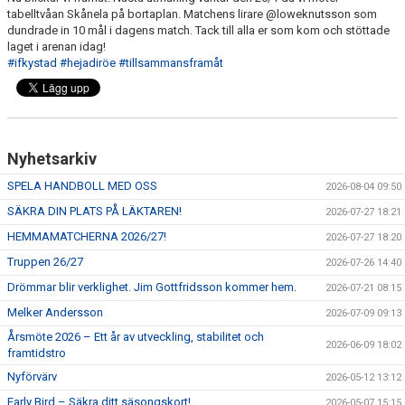
tabelltvåan Skånela på bortaplan. Matchens lirare @loweknutsson som
dundrade in 10 mål i dagens match. Tack till alla er som kom och stöttade
laget i arenan idag!
#ifkystad
#hejadiröe
#tillsammansframåt
Nyhetsarkiv
SPELA HANDBOLL MED OSS
2026-08-04 09:50
SÄKRA DIN PLATS PÅ LÄKTAREN!
2026-07-27 18:21
HEMMAMATCHERNA 2026/27!
2026-07-27 18:20
Truppen 26/27
2026-07-26 14:40
Drömmar blir verklighet. Jim Gottfridsson kommer hem.
2026-07-21 08:15
Melker Andersson
2026-07-09 09:13
Årsmöte 2026 – Ett år av utveckling, stabilitet och
2026-06-09 18:02
framtidstro
Nyförvärv
2026-05-12 13:12
Early Bird – Säkra ditt säsongskort!
2026-05-07 15:15