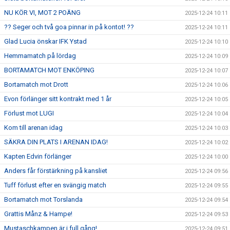
NU KÖR VI, MOT 2 POÄNG
2025-12-24 10:11
?? Seger och två goa pinnar in på kontot! ??
2025-12-24 10:11
Glad Lucia önskar IFK Ystad
2025-12-24 10:10
Hemmamatch på lördag
2025-12-24 10:09
BORTAMATCH MOT ENKÖPING
2025-12-24 10:07
Bortamatch mot Drott
2025-12-24 10:06
Evon förlänger sitt kontrakt med 1 år
2025-12-24 10:05
Förlust mot LUGI
2025-12-24 10:04
Kom till arenan idag
2025-12-24 10:03
SÄKRA DIN PLATS I ARENAN IDAG!
2025-12-24 10:02
Kapten Edvin förlänger
2025-12-24 10:00
Anders får förstärkning på kansliet
2025-12-24 09:56
Tuff förlust efter en svängig match
2025-12-24 09:55
Bortamatch mot Torslanda
2025-12-24 09:54
Grattis Månz & Hampe!
2025-12-24 09:53
Mustaschkampen är i full gång!
2025-12-24 09:51