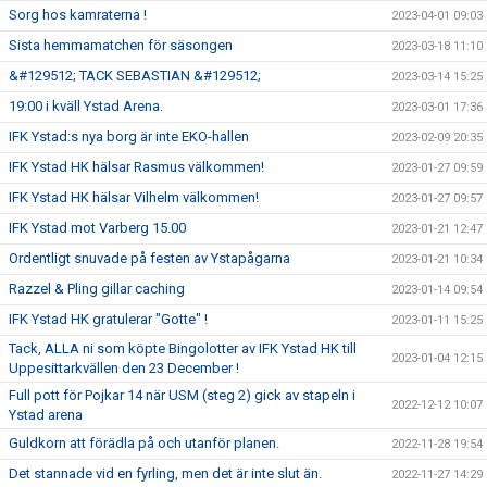
Sorg hos kamraterna !
2023-04-01 09:03
Sista hemmamatchen för säsongen
2023-03-18 11:10
&#129512; TACK SEBASTIAN &#129512;
2023-03-14 15:25
19:00 i kväll Ystad Arena.
2023-03-01 17:36
IFK Ystad:s nya borg är inte EKO-hallen
2023-02-09 20:35
IFK Ystad HK hälsar Rasmus välkommen!
2023-01-27 09:59
IFK Ystad HK hälsar Vilhelm välkommen!
2023-01-27 09:57
IFK Ystad mot Varberg 15.00
2023-01-21 12:47
Ordentligt snuvade på festen av Ystapågarna
2023-01-21 10:34
Razzel & Pling gillar caching
2023-01-14 09:54
IFK Ystad HK gratulerar "Gotte" !
2023-01-11 15:25
Tack, ALLA ni som köpte Bingolotter av IFK Ystad HK till
2023-01-04 12:15
Uppesittarkvällen den 23 December !
Full pott för Pojkar 14 när USM (steg 2) gick av stapeln i
2022-12-12 10:07
Ystad arena
Guldkorn att förädla på och utanför planen.
2022-11-28 19:54
Det stannade vid en fyrling, men det är inte slut än.
2022-11-27 14:29