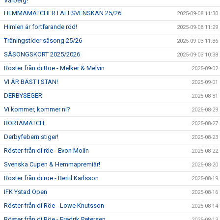
Varberg!
HEMMAMATCHER I ALLSVENSKAN 25/26
2025-09-08 11:30
Himlen är fortfarande röd!
2025-09-08 11:29
Träningstider säsong 25/26
2025-09-03 11:36
SÄSONGSKORT 2025/2026
2025-09-03 10:38
Röster från di Röe - Melker & Melvin
2025-09-02
VI ÄR BÄST I STAN!
2025-09-01
DERBYSEGER
2025-08-31
Vi kommer, kommer ni?
2025-08-29
BORTAMATCH
2025-08-27
Derbyfebern stiger!
2025-08-23
Röster från di röe - Evon Molin
2025-08-22
Svenska Cupen & Hemmapremiär!
2025-08-20
Röster från di röe - Bertil Karlsson
2025-08-19
IFK Ystad Open
2025-08-16
Röster från di Röe - Lowe Knutsson
2025-08-14
Röster från di Röe - Fredrik Petersen
2025-08-13