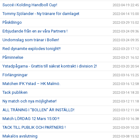
Succé i Kolding Handboll Cup!
2022-04-19 22:45
Tommy Sjölander - Ny tränare för damlaget
2022-04-14 15:00
PåskBingo
2022-03-29 15:02
Erbjudande från en av våra Partners !
2022-03-24 09:36
Undomslag som tränar i Bollen!
2022-03-24 09:35
Red dynamite explodes tonight!!
2022-03-23 17:12
Påminnelse
2022-03-21 16:52
Ystadpågarna - Grattis till säkrat kontrakt i division 2!
2022-03-20 20:54
Förlängningar
2022-03-16 15:25
Matchen IFK Ystad – HK Malmö.
2022-03-16 12:58
Tack publiken
2022-03-14 18:20
Ny match och nya möjligheter!
2022-03-12 11:18
ALL TRÄNING I "BOLLEN" ÄR INSTÄLLD!
2022-03-12 11:04
Match LÖRDAG 12 Mars 15:00 !!
2022-03-10 16:38
TACK TILL PUBLIK OCH PARTNERS !
2022-03-09 10:20
Makalös avslutning
2022-03-08 15:52