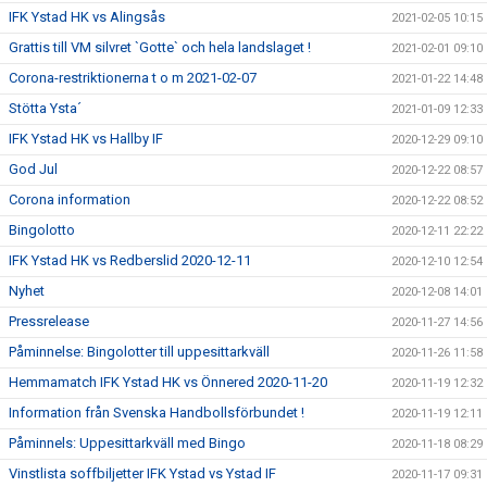
IFK Ystad HK vs Alingsås
2021-02-05 10:15
Grattis till VM silvret `Gotte` och hela landslaget !
2021-02-01 09:10
Corona-restriktionerna t o m 2021-02-07
2021-01-22 14:48
Stötta Ysta´
2021-01-09 12:33
IFK Ystad HK vs Hallby IF
2020-12-29 09:10
God Jul
2020-12-22 08:57
Corona information
2020-12-22 08:52
Bingolotto
2020-12-11 22:22
IFK Ystad HK vs Redberslid 2020-12-11
2020-12-10 12:54
Nyhet
2020-12-08 14:01
Pressrelease
2020-11-27 14:56
Påminnelse: Bingolotter till uppesittarkväll
2020-11-26 11:58
Hemmamatch IFK Ystad HK vs Önnered 2020-11-20
2020-11-19 12:32
Information från Svenska Handbollsförbundet !
2020-11-19 12:11
Påminnels: Uppesittarkväll med Bingo
2020-11-18 08:29
Vinstlista soffbiljetter IFK Ystad vs Ystad IF
2020-11-17 09:31