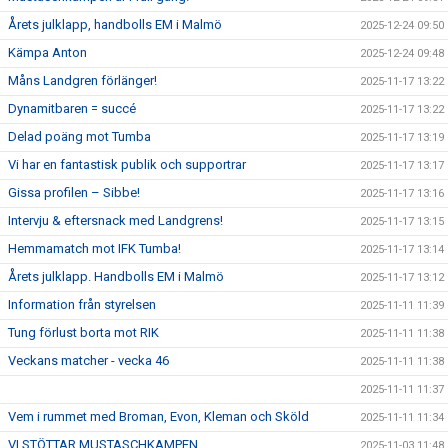
Årets julklapp, handbolls EM i Malmö
2025-12-24 09:50
Kämpa Anton
2025-12-24 09:48
Måns Landgren förlänger!
2025-11-17 13:22
Dynamitbaren = succé
2025-11-17 13:22
Delad poäng mot Tumba
2025-11-17 13:19
Vi har en fantastisk publik och supportrar
2025-11-17 13:17
Gissa profilen – Sibbe!
2025-11-17 13:16
Intervju & eftersnack med Landgrens!
2025-11-17 13:15
Hemmamatch mot IFK Tumba!
2025-11-17 13:14
Årets julklapp. Handbolls EM i Malmö
2025-11-17 13:12
Information från styrelsen
2025-11-11 11:39
Tung förlust borta mot RIK
2025-11-11 11:38
Veckans matcher - vecka 46
2025-11-11 11:38
2025-11-11 11:37
Vem i rummet med Broman, Evon, Kleman och Sköld
2025-11-11 11:34
VI STÖTTAR MUSTASCHKAMPEN
2025-11-03 11:48