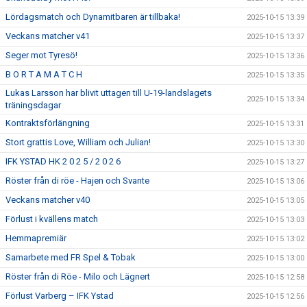
Lördagsmatch och Dynamitbaren är tillbaka!
2025-10-15 13:39
Veckans matcher v41
2025-10-15 13:37
Seger mot Tyresö!
2025-10-15 13:36
B O R T A M A T C H
2025-10-15 13:35
Lukas Larsson har blivit uttagen till U-19-landslagets
2025-10-15 13:34
träningsdagar
Kontraktsförlängning
2025-10-15 13:31
Stort grattis Love, William och Julian!
2025-10-15 13:30
IFK YSTAD HK 2 0 2 5 / 2 0 2 6
2025-10-15 13:27
Röster från di röe - Hajen och Svante
2025-10-15 13:06
Veckans matcher v40
2025-10-15 13:05
Förlust i kvällens match
2025-10-15 13:03
Hemmapremiär
2025-10-15 13:02
Samarbete med FR Spel & Tobak
2025-10-15 13:00
Röster från di Röe - Milo och Lägnert
2025-10-15 12:58
Förlust Varberg – IFK Ystad
2025-10-15 12:56