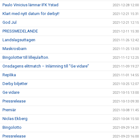
Paulo Vinicius lämnar IFK Ystad
2021-12-28 12:00
Klart med nytt datum för derbyt!
2021-12-21 15:31
God Jul
2021-12-21 12:15
PRESSMEDELANDE
2021-12-11 15:30
Landslagsuttagen
2021-11-26 12:42
Maskrosbarn
2021-11-25 13:03
Bingolotter till lillejulafton.
2021-11-12 12:25
Onsdagens elitmatch – Inlämning till ”Ge vidare”
2021-11-09 19:27
Replika
2021-11-01 14:55
Derby biljetter
2021-10-25 12:07
Ge vidare
2021-10-15 13:00
Pressrelease
2021-10-13 09:30
Premiär
2021-10-08 11:45
Niclas Ekberg
2021-10-04 15:50
Bingolotto
2021-09-29 14:31
Pressrelease
2021-09-23 16:00