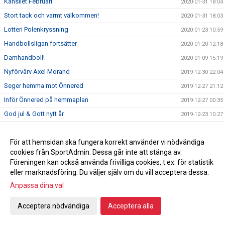
Kansliet Februari
2020-01-31 18:04
Stort tack och varmt välkommen!
2020-01-31 18:03
Lotteri Polenkryssning
2020-01-23 10:59
Handbollsligan fortsätter
2020-01-20 12:18
Damhandboll!
2020-01-09 15:19
Nyförvärv Axel Morand
2019-12-30 22:04
Seger hemma mot Önnered
2019-12-27 21:12
Inför Önnered på hemmaplan
2019-12-27 00:35
God jul & Gott nytt år
2019-12-23 10:27
Vinst mot Sävehof
2019-12-18 22:16
Svenska mästarna gästar Ystad Arena
För att hemsidan ska fungera korrekt använder vi nödvändiga
2019-12-18
cookies från SportAdmin. Dessa går inte att stänga av.
Vi söker ny kanslist
2019-12-16 23:50
Föreningen kan också använda frivilliga cookies, t.ex. för statistik
En julhälsning från en utav våra sponsorer
2019-12-16 17:37
eller marknadsföring. Du väljer själv om du vill acceptera dessa.
Vinst mot Önnered
Anpassa dina val
2019-12-13 21:23
Inför bortamatch mot Önnereds HK
2019-12-13 08:00
Acceptera nödvändiga
Acceptera alla
Förmån på hotellnätter
2019-12-09 15:34