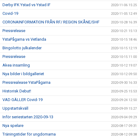
Derby IFK Ystad vs Ystad IF
2020-11-06 15:25
Covid-19
2020-11-05 12:49
CORONAINFORMATION FRÅN RF/ REGION SKÅNE/SHF
2020-10-28 16:39
Pressrelease
2020-10-21 15:13
YstaPågarna vs Vetlanda
2020-10-15 18:46
Bingolotto julkalender
2020-10-15 12:19
Pressrelease
2020-10-15 11:00
Akea insamling
2020-10-12 19:07
Nya bilder i bildgalleriet
2020-10-12 09:50
Pressrealease YstaPågarna
2020-09-30 16:33
Historisk Debut!
2020-09-25 15:53
VAD GÄLLER Covid-19
2020-09-24 12:50
Uppstartskväll
2020-09-09 15:27
Inför seriestarten 2020-09-13
2020-09-04 09:29
Nya spelare
2020-08-17 09:31
Träningstider för ungdomarna
2020-08-12 09:38