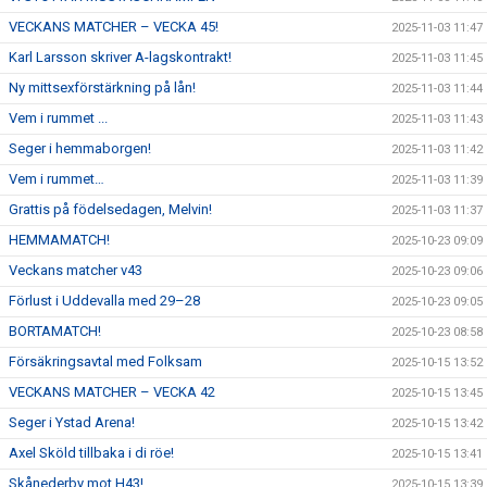
VECKANS MATCHER – VECKA 45!
2025-11-03 11:47
Karl Larsson skriver A-lagskontrakt!
2025-11-03 11:45
Ny mittsexförstärkning på lån!
2025-11-03 11:44
Vem i rummet ...
2025-11-03 11:43
Seger i hemmaborgen!
2025-11-03 11:42
Vem i rummet…
2025-11-03 11:39
Grattis på födelsedagen, Melvin!
2025-11-03 11:37
HEMMAMATCH!
2025-10-23 09:09
Veckans matcher v43
2025-10-23 09:06
Förlust i Uddevalla med 29–28
2025-10-23 09:05
BORTAMATCH!
2025-10-23 08:58
Försäkringsavtal med Folksam
2025-10-15 13:52
VECKANS MATCHER – VECKA 42
2025-10-15 13:45
Seger i Ystad Arena!
2025-10-15 13:42
Axel Sköld tillbaka i di röe!
2025-10-15 13:41
Skånederby mot H43!
2025-10-15 13:39