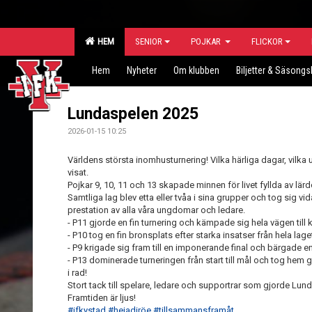
HEM
SENIOR
POJKAR
FLICKOR
Hem
Nyheter
Om klubben
Biljetter & Säsongs
Lundaspelen 2025
2026-01-15 10:25
Världens största inomhusturnering! Vilka härliga dagar, vilka 
visat.
Pojkar 9, 10, 11 och 13 skapade minnen för livet fyllda av lä
Samtliga lag blev etta eller tvåa i sina grupper och tog sig vi
prestation av alla våra ungdomar och ledare.
-
P11 gjorde en fin turnering och kämpade sig hela vägen till k
-
P10 tog en fin bronsplats efter starka insatser från hela lage
-
P9 krigade sig fram till en imponerande final och bärgade en
-
P13 dominerade turneringen från start till mål och tog hem gu
i rad!
Stort tack till spelare, ledare och supportrar som gjorde Lund
Framtiden är ljus!
#ifkystad
#hejadiröe
#tillsammansframåt