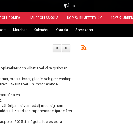
IFK
BOLLIBOMPA
HANDBOLLSSKOLA
KÖP AV BILJETTER
1927-KLUBBE
kort
Matcher
Kalender
Kontakt
Sponsorer
<
>
upplevelser och vilket spel våra grabbar
rdomar, prestationer, glädje och gemenskap.
dare till A-slutspel. En imponerande
vartsfinalen.
t.
 välförtjänt silvermedalj med sig hem.
ldet till Ystad för imponerande fjärde året
aspelen 2025 till något alldeles extra.