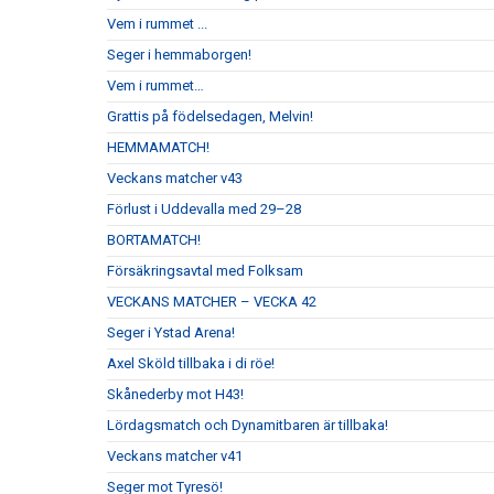
Vem i rummet ...
Seger i hemmaborgen!
Vem i rummet…
Grattis på födelsedagen, Melvin!
HEMMAMATCH!
Veckans matcher v43
Förlust i Uddevalla med 29–28
BORTAMATCH!
Försäkringsavtal med Folksam
VECKANS MATCHER – VECKA 42
Seger i Ystad Arena!
Axel Sköld tillbaka i di röe!
Skånederby mot H43!
Lördagsmatch och Dynamitbaren är tillbaka!
Veckans matcher v41
Seger mot Tyresö!