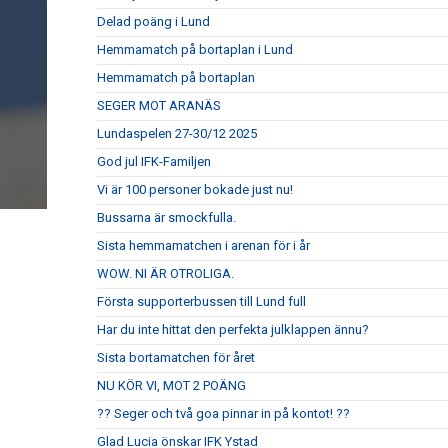
Delad poäng i Lund
Hemmamatch på bortaplan i Lund
Hemmamatch på bortaplan
SEGER MOT ARANÄS
Lundaspelen 27-30/12 2025
God jul IFK-Familjen
Vi är 100 personer bokade just nu!
Bussarna är smockfulla.
Sista hemmamatchen i arenan för i år
WOW. NI ÄR OTROLIGA.
Första supporterbussen till Lund full
Har du inte hittat den perfekta julklappen ännu?
Sista bortamatchen för året
NU KÖR VI, MOT 2 POÄNG
?? Seger och två goa pinnar in på kontot! ??
Glad Lucia önskar IFK Ystad