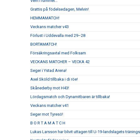
Vem i rummet…
Grattis på födelsedagen, Melvin!
HEMMAMATCH!
Veckans matcher v43
Förlust i Uddevalla med 29–28
BORTAMATCH!
Försäkringsavtal med Folksam
VECKANS MATCHER – VECKA 42
Seger i Ystad Arena!
Axel Sköld tillbaka i di röe!
Skånederby mot H43!
Lördagsmatch och Dynamitbaren är tillbaka!
Veckans matcher v41
Seger mot Tyresö!
B O R T A M A T C H
Lukas Larsson har blivit uttagen till U-19-landslagets tränin