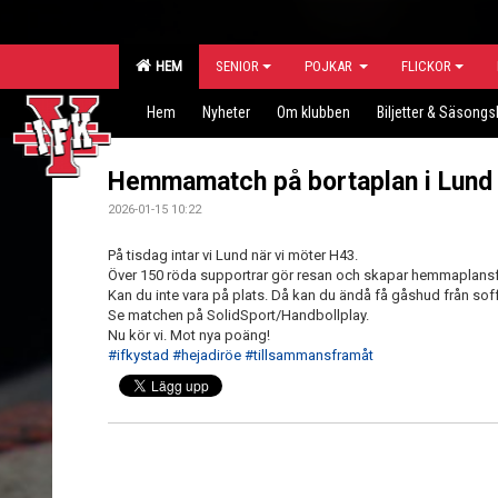
HEM
SENIOR
POJKAR
FLICKOR
Hem
Nyheter
Om klubben
Biljetter & Säsongs
Hemmamatch på bortaplan i Lund
2026-01-15 10:22
På tisdag intar vi Lund när vi möter H43.
Över 150 röda supportrar gör resan och skapar hemmaplansf
Kan du inte vara på plats. Då kan du ändå få gåshud från soffa
Se matchen på SolidSport/Handbollplay.
Nu kör vi. Mot nya poäng!
#ifkystad
#hejadiröe
#tillsammansframåt