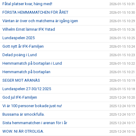
Fåtal platser kvar, häng med!
2026-01-15 10:31
FÖRSTA HEMMAMATCHEN FÖR ÅRET
2026-01-15 10:30
Väntan är över och matcherna är igång igen
2026-01-15 10:29
Vilhelm Ernst lämnar IFK Ystad
2026-01-15 10:26
Lundaspelen 2025
2026-01-15 10:25
Gott nytt år IFK-Familjen
2026-01-15 10:24
Delad poäng i Lund
2026-01-15 10:23
Hemmamatch på bortaplan i Lund
2026-01-15 10:22
Hemmamatch på bortaplan
2026-01-15 10:21
SEGER MOT ARANÄS
2026-01-15 10:19
Lundaspelen 27-30/12 2025
2026-01-15 10:18
God jul IFK-Familjen
2025-12-24 10:20
Vi är 100 personer bokade just nu!
2025-12-24 10:19
Bussarna är smockfulla.
2025-12-24 10:17
Sista hemmamatchen i arenan för i år
2025-12-24 10:17
WOW. NI ÄR OTROLIGA.
2025-12-24 10:16