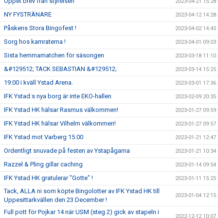
Öppet brev från styrelsen
2023-04-21 15:28
NY FYSTRÄNARE
2023-04-12 14:28
Påskens Stora Bingofest !
2023-04-02 14:45
Sorg hos kamraterna !
2023-04-01 09:03
Sista hemmamatchen för säsongen
2023-03-18 11:10
&#129512; TACK SEBASTIAN &#129512;
2023-03-14 15:25
19:00 i kväll Ystad Arena.
2023-03-01 17:36
IFK Ystad:s nya borg är inte EKO-hallen
2023-02-09 20:35
IFK Ystad HK hälsar Rasmus välkommen!
2023-01-27 09:59
IFK Ystad HK hälsar Vilhelm välkommen!
2023-01-27 09:57
IFK Ystad mot Varberg 15.00
2023-01-21 12:47
Ordentligt snuvade på festen av Ystapågarna
2023-01-21 10:34
Razzel & Pling gillar caching
2023-01-14 09:54
IFK Ystad HK gratulerar "Gotte" !
2023-01-11 15:25
Tack, ALLA ni som köpte Bingolotter av IFK Ystad HK till
2023-01-04 12:15
Uppesittarkvällen den 23 December !
Full pott för Pojkar 14 när USM (steg 2) gick av stapeln i
2022-12-12 10:07