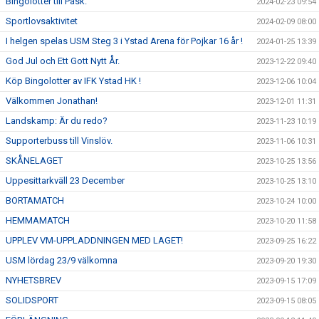
Bingolotter till Påsk.
2024-02-23 09:54
Sportlovsaktivitet
2024-02-09 08:00
I helgen spelas USM Steg 3 i Ystad Arena för Pojkar 16 år !
2024-01-25 13:39
God Jul och Ett Gott Nytt År.
2023-12-22 09:40
Köp Bingolotter av IFK Ystad HK !
2023-12-06 10:04
Välkommen Jonathan!
2023-12-01 11:31
Landskamp: Är du redo?
2023-11-23 10:19
Supporterbuss till Vinslöv.
2023-11-06 10:31
SKÅNELAGET
2023-10-25 13:56
Uppesittarkväll 23 December
2023-10-25 13:10
BORTAMATCH
2023-10-24 10:00
HEMMAMATCH
2023-10-20 11:58
UPPLEV VM-UPPLADDNINGEN MED LAGET!
2023-09-25 16:22
USM lördag 23/9 välkomna
2023-09-20 19:30
NYHETSBREV
2023-09-15 17:09
SOLIDSPORT
2023-09-15 08:05