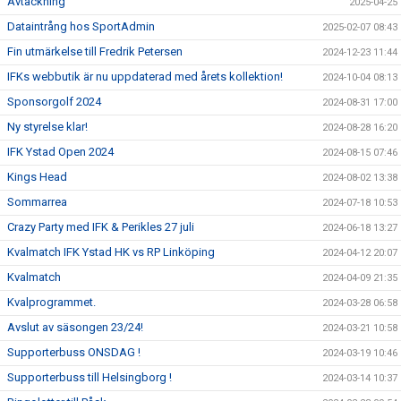
Avtackning
2025-04-25
Dataintrång hos SportAdmin
2025-02-07 08:43
Fin utmärkelse till Fredrik Petersen
2024-12-23 11:44
IFKs webbutik är nu uppdaterad med årets kollektion!
2024-10-04 08:13
Sponsorgolf 2024
2024-08-31 17:00
Ny styrelse klar!
2024-08-28 16:20
IFK Ystad Open 2024
2024-08-15 07:46
Kings Head
2024-08-02 13:38
Sommarrea
2024-07-18 10:53
Crazy Party med IFK & Perikles 27 juli
2024-06-18 13:27
Kvalmatch IFK Ystad HK vs RP Linköping
2024-04-12 20:07
Kvalmatch
2024-04-09 21:35
Kvalprogrammet.
2024-03-28 06:58
Avslut av säsongen 23/24!
2024-03-21 10:58
Supporterbuss ONSDAG !
2024-03-19 10:46
Supporterbuss till Helsingborg !
2024-03-14 10:37