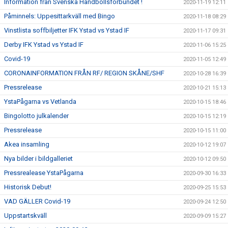
Information från Svenska Handbollsförbundet !
2020-11-19 12:11
Påminnels: Uppesittarkväll med Bingo
2020-11-18 08:29
Vinstlista soffbiljetter IFK Ystad vs Ystad IF
2020-11-17 09:31
Derby IFK Ystad vs Ystad IF
2020-11-06 15:25
Covid-19
2020-11-05 12:49
CORONAINFORMATION FRÅN RF/ REGION SKÅNE/SHF
2020-10-28 16:39
Pressrelease
2020-10-21 15:13
YstaPågarna vs Vetlanda
2020-10-15 18:46
Bingolotto julkalender
2020-10-15 12:19
Pressrelease
2020-10-15 11:00
Akea insamling
2020-10-12 19:07
Nya bilder i bildgalleriet
2020-10-12 09:50
Pressrealease YstaPågarna
2020-09-30 16:33
Historisk Debut!
2020-09-25 15:53
VAD GÄLLER Covid-19
2020-09-24 12:50
Uppstartskväll
2020-09-09 15:27