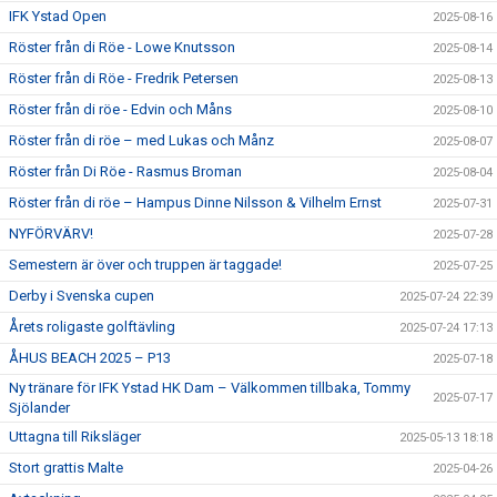
IFK Ystad Open
2025-08-16
Röster från di Röe - Lowe Knutsson
2025-08-14
Röster från di Röe - Fredrik Petersen
2025-08-13
Röster från di röe - Edvin och Måns
2025-08-10
Röster från di röe – med Lukas och Månz
2025-08-07
Röster från Di Röe - Rasmus Broman
2025-08-04
Röster från di röe – Hampus Dinne Nilsson & Vilhelm Ernst
2025-07-31
NYFÖRVÄRV!
2025-07-28
Semestern är över och truppen är taggade!
2025-07-25
Derby i Svenska cupen
2025-07-24 22:39
Årets roligaste golftävling
2025-07-24 17:13
ÅHUS BEACH 2025 – P13
2025-07-18
Ny tränare för IFK Ystad HK Dam – Välkommen tillbaka, Tommy
2025-07-17
Sjölander
Uttagna till Riksläger
2025-05-13 18:18
Stort grattis Malte
2025-04-26