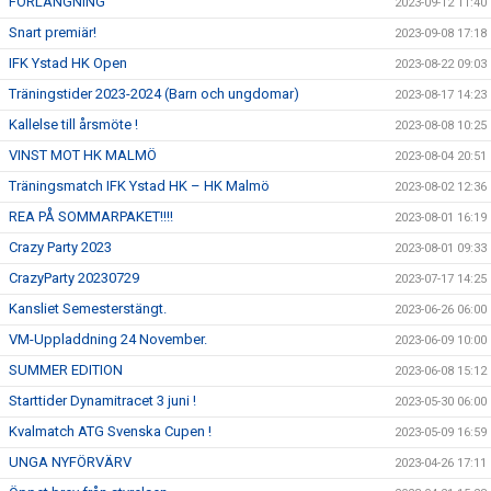
FÖRLÄNGNING
2023-09-12 11:40
Snart premiär!
2023-09-08 17:18
IFK Ystad HK Open
2023-08-22 09:03
Träningstider 2023-2024 (Barn och ungdomar)
2023-08-17 14:23
Kallelse till årsmöte !
2023-08-08 10:25
VINST MOT HK MALMÖ
2023-08-04 20:51
Träningsmatch IFK Ystad HK – HK Malmö
2023-08-02 12:36
REA PÅ SOMMARPAKET!!!!
2023-08-01 16:19
Crazy Party 2023
2023-08-01 09:33
CrazyParty 20230729
2023-07-17 14:25
Kansliet Semesterstängt.
2023-06-26 06:00
VM-Uppladdning 24 November.
2023-06-09 10:00
SUMMER EDITION
2023-06-08 15:12
Starttider Dynamitracet 3 juni !
2023-05-30 06:00
Kvalmatch ATG Svenska Cupen !
2023-05-09 16:59
UNGA NYFÖRVÄRV
2023-04-26 17:11