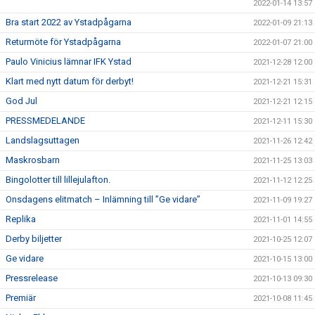
2022-01-14 13:57
Bra start 2022 av Ystadpågarna
2022-01-09 21:13
Returmöte för Ystadpågarna
2022-01-07 21:00
Paulo Vinicius lämnar IFK Ystad
2021-12-28 12:00
Klart med nytt datum för derbyt!
2021-12-21 15:31
God Jul
2021-12-21 12:15
PRESSMEDELANDE
2021-12-11 15:30
Landslagsuttagen
2021-11-26 12:42
Maskrosbarn
2021-11-25 13:03
Bingolotter till lillejulafton.
2021-11-12 12:25
Onsdagens elitmatch – Inlämning till ”Ge vidare”
2021-11-09 19:27
Replika
2021-11-01 14:55
Derby biljetter
2021-10-25 12:07
Ge vidare
2021-10-15 13:00
Pressrelease
2021-10-13 09:30
Premiär
2021-10-08 11:45