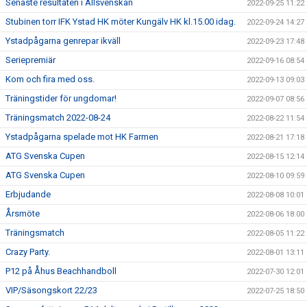
Senaste resultaten i Allsvenskan
2022-09-25 11:22
Stubinen torr IFK Ystad HK möter Kungälv HK kl.15.00 idag.
2022-09-24 14:27
Ystadpågarna genrepar ikväll
2022-09-23 17:48
Seriepremiär
2022-09-16 08:54
Kom och fira med oss.
2022-09-13 09:03
Träningstider för ungdomar!
2022-09-07 08:56
Träningsmatch 2022-08-24
2022-08-22 11:54
Ystadpågarna spelade mot HK Farmen
2022-08-21 17:18
ATG Svenska Cupen
2022-08-15 12:14
ATG Svenska Cupen
2022-08-10 09:59
Erbjudande
2022-08-08 10:01
Årsmöte
2022-08-06 18:00
Träningsmatch
2022-08-05 11:22
Crazy Party.
2022-08-01 13:11
P12 på Åhus Beachhandboll
2022-07-30 12:01
VIP/Säsongskort 22/23
2022-07-25 18:50