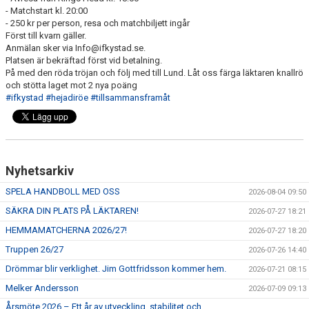
-
Matchstart kl. 20:00
-
250 kr per person, resa och matchbiljett ingår
Först till kvarn gäller.
Anmälan sker via Info@ifkystad.se.
Platsen är bekräftad först vid betalning.
På med den röda tröjan och följ med till Lund. Låt oss färga läktaren knallrö
och stötta laget mot 2 nya poäng
#ifkystad
#hejadiröe
#tillsammansframåt
Nyhetsarkiv
SPELA HANDBOLL MED OSS
2026-08-04 09:50
SÄKRA DIN PLATS PÅ LÄKTAREN!
2026-07-27 18:21
HEMMAMATCHERNA 2026/27!
2026-07-27 18:20
Truppen 26/27
2026-07-26 14:40
Drömmar blir verklighet. Jim Gottfridsson kommer hem.
2026-07-21 08:15
Melker Andersson
2026-07-09 09:13
Årsmöte 2026 – Ett år av utveckling, stabilitet och