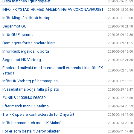
Sista matchen i grundspelet
2020-03-16 20:29
INFO IFK YSTAD HK MED ANLEDNING AV CORONAVIRUSET
2020-03-13 09:56
Inför Alingsås HK på bortaplan
2020-03-11 16:00
Seger mot GUIF
2020-03-10 21:18
Inför GUIF hemma
2020-03-09 17:30
Damlagets första spelare klara
2020-03-09 11:55
Inför Redbergslids IK borta
2020-03-04 16:00
Seger mot HK Varberg
2020-03-02 21:30
Etablerad målvakt med Internationell erfarenhet klar för IFK
2020-03-02 18:30
Ystad !
Inför HK Varberg på hemmaplan
2020-03-02 15:11
Pusselbitarna börja falla på plats
2020-02-29 18:47
#UNIK&#10084;&#65039;
2020-02-17 15:50
Efter match mot HK Malmö
2020-02-14 20:59
Tre IFK spelare kontrakterade för 2 nya år!
2020-02-14 17:00
Inför hemmamatch mot HK Malmö
2020-02-13 20:10
För er som beställt Derby biljetter
2020-02-11 17:40