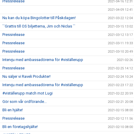
Pressrelease
2021-04-16 12:31
2021-04-09 12:41
Nu kan du köpa Bingolotter till Påskdagen!
2021-03-22 12:04
``Grattis till OS biljetterna, Jim och Niclas ``
2021-03-15 13:02
Pressrelease
2021-03-12 13:17
Pressrelease
2021-03-11 19:33
Pressrelease
2021-03-10 20:49
Intervju med ambassadörerna för #viställerupp
2021-02-26
Pressrelease
2021-02-25 14:12
Nu säljer vi Raveli Produkter!
2021-02-24 10:24
Intervju med ambassadörerna för #viställerupp
2021-02-23 17:22
#viställerupp match mot Lugi
2021-02-22 20:59
Gör som vår ordförande...
2021-02-21 20:08
Bli en hjälte!
2021-02-15 08:00
Pressrelease
2021-02-12 11:56
Bli en företagshjälte!
2021-02-10 08:00