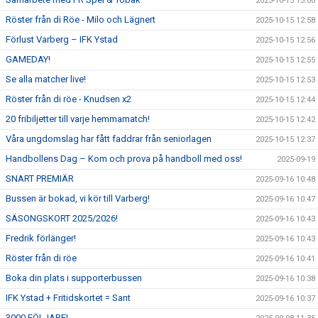
2025-10-15 13:00
Röster från di Röe - Milo och Lägnert
2025-10-15 12:58
Förlust Varberg – IFK Ystad
2025-10-15 12:56
GAMEDAY!
2025-10-15 12:55
Se alla matcher live!
2025-10-15 12:53
Röster från di röe - Knudsen x2
2025-10-15 12:44
20 fribiljetter till varje hemmamatch!
2025-10-15 12:42
Våra ungdomslag har fått faddrar från seniorlagen
2025-10-15 12:37
Handbollens Dag – Kom och prova på handboll med oss!
2025-09-19
SNART PREMIÄR
2025-09-16 10:48
Bussen är bokad, vi kör till Varberg!
2025-09-16 10:47
SÄSONGSKORT 2025/2026!
2025-09-16 10:43
Fredrik förlänger!
2025-09-16 10:43
Röster från di röe
2025-09-16 10:41
Boka din plats i supporterbussen
2025-09-16 10:38
IFK Ystad + Fritidskortet = Sant
2025-09-16 10:37
3000 FÖLJARE!