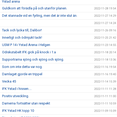
Ystad arena
Guldkorn att förädla på och utanför planen.
2022-11-28 19:54
Det stannade vid en fyrling, men det är inte slut än.
2022-11-27 14:29
2022-11-27 14:24
Tack och lycka till, Dalibor!
2022-11-26 09:16
Innerligt och ödmjukt tack!
2022-11-25 21:42
USM P 14 i Ystad Arena i Helgen
2022-11-23 14:55
Odiskutabelt IFK gick på knock i 1:a
2022-11-18 20:14
Supportrarna sjöng och sjöng och sjöng.
2022-11-18 13:36
Som om inte detta var nog.
2022-11-16 19:54
Damlaget gjorde en trippel
2022-11-16 19:40
Vecka 45
2022-11-14 15:39
IFK Ystad i hissen....
2022-11-11 11:28
Positiv utveckling.
2022-11-11 11:00
Damerna fortsätter utan respekt
2022-11-11 10:59
IFK Ystad HK topp 10
2022-11-09 15:09