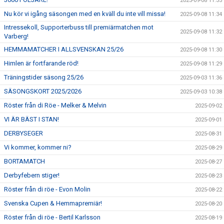
2025-09-08 11:35
Nu kör vi igång säsongen med en kväll du inte vill missa!
2025-09-08 11:34
Intressekoll, Supporterbuss till premiärmatchen mot
2025-09-08 11:32
Varberg!
HEMMAMATCHER I ALLSVENSKAN 25/26
2025-09-08 11:30
Himlen är fortfarande röd!
2025-09-08 11:29
Träningstider säsong 25/26
2025-09-03 11:36
SÄSONGSKORT 2025/2026
2025-09-03 10:38
Röster från di Röe - Melker & Melvin
2025-09-02
VI ÄR BÄST I STAN!
2025-09-01
DERBYSEGER
2025-08-31
Vi kommer, kommer ni?
2025-08-29
BORTAMATCH
2025-08-27
Derbyfebern stiger!
2025-08-23
Röster från di röe - Evon Molin
2025-08-22
Svenska Cupen & Hemmapremiär!
2025-08-20
Röster från di röe - Bertil Karlsson
2025-08-19