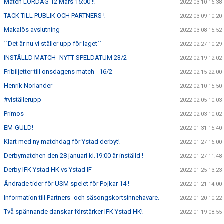
Match LÖRDAG 12 Mars 15:00 !!
2022-03-10 16:38
TACK TILL PUBLIK OCH PARTNERS !
2022-03-09 10:20
Makalös avslutning
2022-03-08 15:52
``Det är nu vi ställer upp för laget``
2022-02-27 10:29
INSTÄLLD MATCH -NYTT SPELDATUM 23/2
2022-02-19 12:02
Fribiljetter till onsdagens match - 16/2
2022-02-15 22:00
Henrik Norlander
2022-02-10 15:50
#viställerupp
2022-02-05 10:03
Primos
2022-02-03 10:02
EM-GULD!
2022-01-31 15:40
Klart med ny matchdag för Ystad derbyt!
2022-01-27 16:00
Derbymatchen den 28 januari kl.19:00 är inställd !
2022-01-27 11:48
Derby IFK Ystad HK vs Ystad IF
2022-01-25 13:23
Ändrade tider för USM spelet för Pojkar 14 !
2022-01-21 14:00
Information till Partners- och säsongskortsinnehavare.
2022-01-20 10:22
Två spännande danskar förstärker IFK Ystad HK!
2022-01-19 08:55