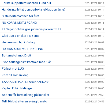
Första supporterbussen till Lund full
2025-12-24 10:14
Har du inte hittat den perfekta julklappen ännu?
2025-12-24 10:14
Sista bortamatchen för året
2025-12-24 10:13
NU KÖR VI, MOT 2 POÄNG
2025-12-24 10:11
?? Seger och två goa pinnar in på kontot! ??
2025-12-24 10:11
Glad Lucia önskar IFK Ystad
2025-12-24 10:10
Hemmamatch på lördag
2025-12-24 10:09
BORTAMATCH MOT ENKÖPING
2025-12-24 10:07
Bortamatch mot Drott
2025-12-24 10:06
Evon förlänger sitt kontrakt med 1 år
2025-12-24 10:05
Förlust mot LUGI
2025-12-24 10:04
Kom till arenan idag
2025-12-24 10:03
SÄKRA DIN PLATS I ARENAN IDAG!
2025-12-24 10:02
Kapten Edvin förlänger
2025-12-24 10:00
Anders får förstärkning på kansliet
2025-12-24 09:56
Tuff förlust efter en svängig match
2025-12-24 09:55