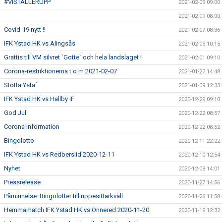
#VISTÄLLERUPP
2021-02-09 09:00
2021-02-09 08:00
Covid-19 nytt !!
2021-02-07 08:36
IFK Ystad HK vs Alingsås
2021-02-05 10:15
Grattis till VM silvret `Gotte` och hela landslaget !
2021-02-01 09:10
Corona-restriktionerna t o m 2021-02-07
2021-01-22 14:48
Stötta Ysta´
2021-01-09 12:33
IFK Ystad HK vs Hallby IF
2020-12-29 09:10
God Jul
2020-12-22 08:57
Corona information
2020-12-22 08:52
Bingolotto
2020-12-11 22:22
IFK Ystad HK vs Redberslid 2020-12-11
2020-12-10 12:54
Nyhet
2020-12-08 14:01
Pressrelease
2020-11-27 14:56
Påminnelse: Bingolotter till uppesittarkväll
2020-11-26 11:58
Hemmamatch IFK Ystad HK vs Önnered 2020-11-20
2020-11-19 12:32