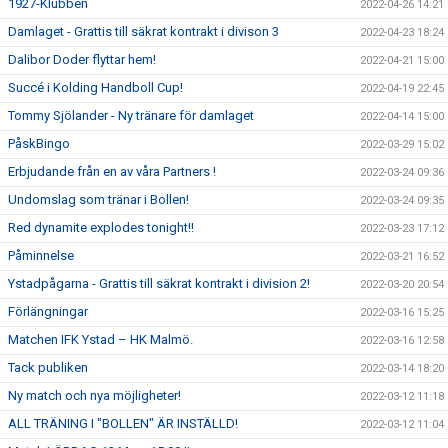
1927-Klubben
2022-04-26 14:21
Damlaget - Grattis till säkrat kontrakt i divison 3
2022-04-23 18:24
Dalibor Doder flyttar hem!
2022-04-21 15:00
Succé i Kolding Handboll Cup!
2022-04-19 22:45
Tommy Sjölander - Ny tränare för damlaget
2022-04-14 15:00
PåskBingo
2022-03-29 15:02
Erbjudande från en av våra Partners !
2022-03-24 09:36
Undomslag som tränar i Bollen!
2022-03-24 09:35
Red dynamite explodes tonight!!
2022-03-23 17:12
Påminnelse
2022-03-21 16:52
Ystadpågarna - Grattis till säkrat kontrakt i division 2!
2022-03-20 20:54
Förlängningar
2022-03-16 15:25
Matchen IFK Ystad – HK Malmö.
2022-03-16 12:58
Tack publiken
2022-03-14 18:20
Ny match och nya möjligheter!
2022-03-12 11:18
ALL TRÄNING I "BOLLEN" ÄR INSTÄLLD!
2022-03-12 11:04