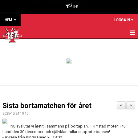
IFK
HEM
LOGGA IN
HEM
NYHETER
OM KLUBBEN
BILJETTER & SÄSONGSKORT
MATCHER
Sista bortamatchen för året
<
>
KALENDER
2025-12-24 10:13
KONTAKT
Nu avslutar vi året tillsammans på bortaplan. IFK Ystad möter H43 i
Lund den 30 december och självklart rullar supporterbussen!
-
Avresa från Kings Head kl. 18:00
SPONSORER