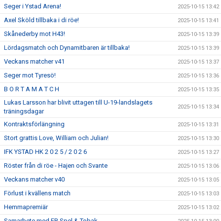
Seger i Ystad Arena!
2025-10-15 13:42
Axel Sköld tillbaka i di röe!
2025-10-15 13:41
Skånederby mot H43!
2025-10-15 13:39
Lördagsmatch och Dynamitbaren är tillbaka!
2025-10-15 13:39
Veckans matcher v41
2025-10-15 13:37
Seger mot Tyresö!
2025-10-15 13:36
B O R T A M A T C H
2025-10-15 13:35
Lukas Larsson har blivit uttagen till U-19-landslagets
2025-10-15 13:34
träningsdagar
Kontraktsförlängning
2025-10-15 13:31
Stort grattis Love, William och Julian!
2025-10-15 13:30
IFK YSTAD HK 2 0 2 5 / 2 0 2 6
2025-10-15 13:27
Röster från di röe - Hajen och Svante
2025-10-15 13:06
Veckans matcher v40
2025-10-15 13:05
Förlust i kvällens match
2025-10-15 13:03
Hemmapremiär
2025-10-15 13:02
Samarbete med FR Spel & Tobak