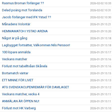
Rasmus Broman förlänger ??
2026-02-02 10:33
Delad poäng mot Torslanda
2026-02-02 10:31
Jacob förlänger med IFK Ystad ??
2026-02-02 10:30
Månadens Volontär
2026-01-29 15:21
HEMMAMATCH I YSTAD ARENA
2026-01-29 15:20
Något är på gång
2026-01-29 15:18
Lagbygget fortsätter, Välkommen Nils Persson!
2026-01-29 15:18
100 löpare anmälda
2026-01-29 15:17
Veckans matcher
2026-01-29 15:16
Förlust mot tabelltvåan Skånela
2026-01-29 15:16
Bortamatch väntar
2026-01-29 15:15
ETT MINNE FÖR LIVET
2026-01-29 15:13
ATG SVENSKACUPENREMIÄR FÖR DAMLAGET
2026-01-29 15:12
Veckans matcher, vecka 4
2026-01-29 15:11
ANMÄLAN ÄR ÖPPEN NU!
2026-01-29 15:11
Förlust mot HK Varberg
2026-01-29 15:10