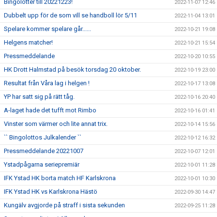
Bingolotter till 20221223!
2022-11-07 12:46
Dubbelt upp för de som vill se handboll lör 5/11
2022-11-04 13:01
Spelare kommer spelare går......
2022-10-21 19:08
Helgens matcher!
2022-10-21 15:54
Pressmeddelande
2022-10-20 10:55
HK Drott Halmstad på besök torsdag 20 oktober.
2022-10-19 23:00
Resultat från Våra lag i helgen !
2022-10-17 13:08
YP har satt sig på rätt tåg.
2022-10-16 20:40
A-laget hade det tufft mot Rimbo
2022-10-16 01:41
Vinster som värmer och lite annat trix.
2022-10-14 15:56
`` Bingolottos Julkalender ``
2022-10-12 16:32
Pressmeddelande 20221007
2022-10-07 12:01
Ystadpågarna seriepremiär
2022-10-01 11:28
IFK Ystad HK borta match HF Karlskrona
2022-10-01 10:30
IFK Ystad HK vs Karlskrona Hästö
2022-09-30 14:47
Kungälv avgjorde på straff i sista sekunden
2022-09-25 11:28