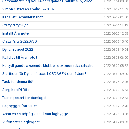
Sammanfattning av P14 deltagande i Partille cup, 2022
2022-07-14 08:00
Simon Ostersen spelar U-20 EM
2022-07-07 11:03
Kansliet Semesterstängt
2022-06-27 01:00
CrazyParty 30/7
2022-06-24 14:13
Inställt Årsmöte
2022-06-23 12:35
CrazyParty 20220730
2022-06-08 13:40
Dynamitracet 2022
2022-06-05 19:24
Kallelse till Årsmöte !
2022-06-03 06:00
Förtydligande avseende klubbens ekonomiska situation
2022-06-02 08:52
Starttider för Dynamitracet LÖRDAGEN den 4 Juni !
2022-05-30 09:00
Tack för denna tid!
2022-05-26 12:26
Sorg hos Di Röe
2022-05-09 15:43
Träningsstart för damlaget!
2022-05-06 22:43
Lagbygget fortsätter!
2022-05-02 12:20
Ännu en Ystadpåg klar till vårt lagbygge !
2022-04-28 13:08
Vi fortsätter lagbygget.
2022-04-27 09:03