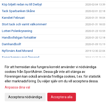
Köp biljett redan nu till Derbyt
2020-02-04 13:39
Tack Sparbanken Skåne
2020-02-01 22:18
Kansliet Februari
2020-01-31 18:04
Stort tack och varmt välkommen!
2020-01-31 18:03
Lotteri Polenkryssning
2020-01-23 10:59
Handbollsligan fortsätter
2020-01-20 12:18
Damhandboll!
2020-01-09 15:19
Nyförvärv Axel Morand
2019-12-30 22:04
Seger hemma mot Önnered
2019-12-27 21:12
Inför Önnered på hemmaplan
2019-12-27 00:35
För att hemsidan ska fungera korrekt använder vi nödvändiga
God jul & Gott nytt år
2019-12-23 10:27
cookies från SportAdmin. Dessa går inte att stänga av.
Föreningen kan också använda frivilliga cookies, t.ex. för statistik
Vinst mot Sävehof
2019-12-18 22:16
eller marknadsföring. Du väljer själv om du vill acceptera dessa.
Svenska mästarna gästar Ystad Arena
2019-12-18
Anpassa dina val
Vi söker ny kanslist
2019-12-16 23:50
Acceptera nödvändiga
Acceptera alla
En julhälsning från en utav våra sponsorer
2019-12-16 17:37
Vinst mot Önnered
2019-12-13 21:23