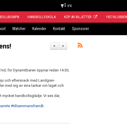
IFK
BOLLIBOMPA
HANDBOLLSSKOLA
KÖP AV BILJETTER
1927-KLUBBE
kort
Matcher
Kalender
Kontakt
Sponsorer
ens!
<
>
d tid, för Dynamitbaren öppnar redan 14:30,
ervju och eftersnack med Landgren-
ar med sig av sina tankar om laget och
t mycket handbollsglädje. Vi ses där,
namite
#tillsammansframåt