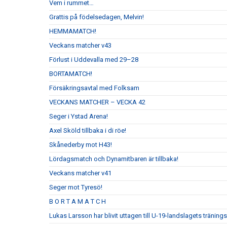
Vem i rummet…
Grattis på födelsedagen, Melvin!
HEMMAMATCH!
Veckans matcher v43
Förlust i Uddevalla med 29–28
BORTAMATCH!
Försäkringsavtal med Folksam
VECKANS MATCHER – VECKA 42
Seger i Ystad Arena!
Axel Sköld tillbaka i di röe!
Skånederby mot H43!
Lördagsmatch och Dynamitbaren är tillbaka!
Veckans matcher v41
Seger mot Tyresö!
B O R T A M A T C H
Lukas Larsson har blivit uttagen till U-19-landslagets tränin