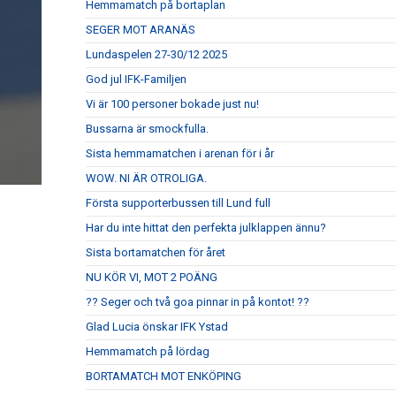
Hemmamatch på bortaplan
SEGER MOT ARANÄS
Lundaspelen 27-30/12 2025
God jul IFK-Familjen
Vi är 100 personer bokade just nu!
Bussarna är smockfulla.
Sista hemmamatchen i arenan för i år
WOW. NI ÄR OTROLIGA.
Första supporterbussen till Lund full
Har du inte hittat den perfekta julklappen ännu?
Sista bortamatchen för året
NU KÖR VI, MOT 2 POÄNG
?? Seger och två goa pinnar in på kontot! ??
Glad Lucia önskar IFK Ystad
Hemmamatch på lördag
BORTAMATCH MOT ENKÖPING