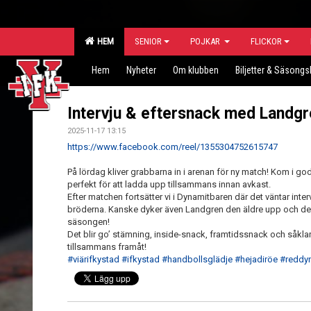
HEM
SENIOR
POJKAR
FLICKOR
Hem
Nyheter
Om klubben
Biljetter & Säsongs
Intervju & eftersnack med Landgr
2025-11-17 13:15
https://www.facebook.com/reel/1355304752615747
På lördag kliver grabbarna in i arenan för ny match! Kom i go
perfekt för att ladda upp tillsammans innan avkast.
Efter matchen fortsätter vi i Dynamitbaren där det väntar int
bröderna. Kanske dyker även Landgren den äldre upp och del
säsongen!
Det blir go’ stämning, inside-snack, framtidssnack och såklar
tillsammans framåt!
#viärifkystad
#ifkystad
#handbollsglädje
#hejadiröe
#reddy